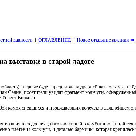
етней давности
|
ОГЛАВЛЕНИЕ
|
Новое открытие арктики ⇒
на выставке в старой ладоге
енобласть) впервые будет представлена древнейшая кольчуга, н
риан Селин, посетители увидят фрагмент кольчуги, обнаруженн
 берегу Волхова.
собой комок спекшихся и проржавевших колечек; в дальнейшем о
ент защитного доспеха, изготовленный в комбинированной техн
енно плетения кольчуги, и деталью бармицы, которая крепилась