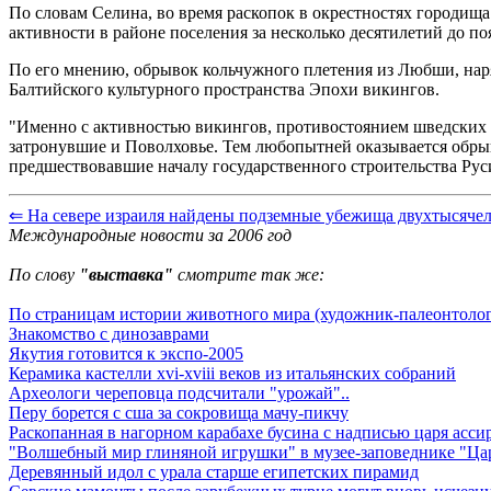
По словам Селина, во время раскопок в окрестностях городи
активности в районе поселения за несколько десятилетий до по
По его мнению, обрывок кольчужного плетения из Любши, нар
Балтийского культурного пространства Эпохи викингов.
"Именно с активностью викингов, противостоянием шведских и
затронувшие и Поволховье. Тем любопытней оказывается обры
предшествовавшие началу государственного строительства Руси
⇐ На севере израиля найдены подземные убежища двухтысячел
Международные новости за 2006 год
По слову
"выставка"
смотрите так же:
По страницам истории животного мира (художник-палеонтолог
Знакомство с динозаврами
Якутия готовится к экспо-2005
Керамика кастелли xvi-xviii веков из итальянских собраний
Археологи череповца подсчитали "урожай"..
Перу борется с сша за сокровища мачу-пикчу
Раскопанная в нагорном карабахе бусина с надписью царя асси
"Волшебный мир глиняной игрушки" в музее-заповеднике "Ц
Деревянный идол с урала старше египетских пирамид