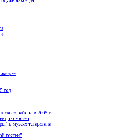
ть уже навсегда
га
га
номорье
5 год
нского района в 2005 г
лекцию костей
ы" в музеях татарстана
ой гостьи"