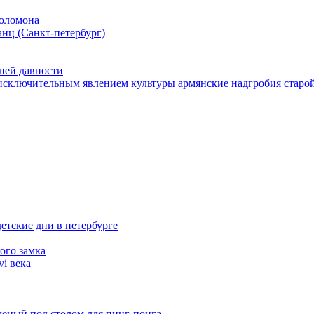
соломона
нц (Санкт-петербург)
ней давности
т исключительным явлением культуры армянские надгробия стар
етские дни в петербурге
ого замка
i века
еный под столом для пинг-понга