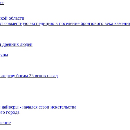
лее
ской области
ют совместную экспедицию в поселение бронзового века каменн
и древних людей
туры
жертву богам 25 веков назад
дайверы - начался сезон искательства
го города
ление