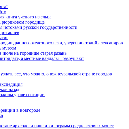
вня"
бом
я книга ученого из ельца
на рюриковом городище
я истоками русской государственности
ции ариев
ытие
ородищ раннего железного века, уверен анатолий александров
ь музеем
в июле на городище старая рязань
итридате, а местные вандалы - разрушают
узнать все, что можно, о южноуральской стране городов
 экспедиция
ков назад
 южном урале сенсации
еренции в новгороде
ка
хстане археологи нашли килограмм средневековых монет