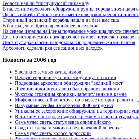
Геологи нашли "прячущуюся" пирамиду
В палестине археологи обнаружили руины города эпохи царя 
Офис "сибнефти" построят на месте шведской крепости ниенша
Старинный испанский корабль нашли на базе вмс сша
В бангладеш найдено древнейшее поселение
На севере израиля найдены подземные убежища двухтысячелет
Доктор исторических наук археолог гамлет петросян называе
Институт археологии ран докопался до древней жизни балтов
Археологи сделали ряд сенсационных находок
Новости за 2006 год
5 великих земных катаклизмов
Первую европейскую пирамиду ищут в боснии
Подводные археологи обнаружили "великий мост"
Древние инки почитали собак наравне с людьми
Чукотка: страницы хроники, запечетленные в камне
Мифологический конструктор в музее истории религии. д
Вакуумные сейфы изобретены 3000 лет до н.э
Уникальное захоронение обнаружили на территории луцк
В нижнем новгороде рядом с кремлем откопали усадьбу xv
Семь чудес света. статуя зевса одимпийского
Солдаты сделали макияж средневековой черепахе
Семь чудес света. колосс родосский
Три новых вида древних морских рептилий обнаружил уч