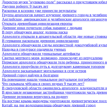
Директор музея "куликово поле" рассказал о предстоящем юби
Джулии робертс 9 тысяч лет
Раскопки в ксизово уже принесли результаты
Группа археологов начнет изучение древнего города в челябин
Английские, американские и челябинские археологи организу
Открыта древнейшая цивилизация европы
Древние инки почитали собак наравне с людьми
В перу обнаружен аналог долины наска
Археологи открыли в архангельской области две новые стоянк
В германии раскопали древнюю цивилизацию
Археологи обнаружили следы неизвестной доколумбовой куль
Находка в гондурасе озадачила ученых
Археологи обнаружили уникальные артефакты
Свитки мертвого моря, возможно, происходят из иерусалима
Пермские археологи обнаружили тело ребенка, принесенного в 
Археологи прорубили путь к долгорукому каменным топором
Археологи раскапывают могильники в селе остров
Древний город найден в болгарии
На ровенщине нашли уникальное ритуальное погребение
Что скрывала чёбсара в своих недрах 9 тысяч лет?
В свердловской области оживились археологи, кладоискатели и 
В ярославле незаконные застройщики уничтожили часть древне
Древние реликвии вернулись на родину
На востоке крыма мародеры уничтожили древнегреческое посе
Китай: на дне водохранилища обнаружен древний город