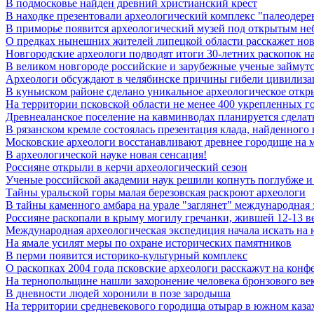
В подмосковье найден древний христианский крест
В находке презентовали археологический комплекс "палеодере
В приморье появится археологический музей под открытым не
О предках нынешних жителей липецкой области расскажет нова
Новгородские археологи подводят итоги 30-летних раскопок 
В великом новгороде российские и зарубежные ученые займутс
Археологи обсуждают в челябинске причины гибели цивилиза
В куньиском районе сделано уникальное археологическое откр
На территории псковской области не менее 400 укрепленных г
Древнеаланское поселение на кавминводах планируется сделат
В рязанском кремле состоялась презентация клада, найденного 
Московские археологи восстанавливают древнее городище на м
В археологической науке новая сенсация!
Россияне открыли в керчи археологический сезон
Ученые российской академии наук решили копнуть поглубже и 
Тайны уральской горы малая березовская раскроют археологи
В тайны каменного амбара на урале "заглянет" международная
Россияне раскопали в крыму могилу гречанки, жившей 12-13 ве
Международная археологическая экспедиция начала искать на
На ямале усилят меры по охране исторических памятников
В перми появится историко-культурный комплекс
О раскопках 2004 года псковские археологи расскажут на конф
На тернопольщине нашли захоронение человека бронзового ве
В дневности людей хоронили в позе зародыша
На территории средневекового городища отырар в южном каза