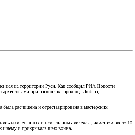
айденная на территории Руси. Как сообщил РИА Новости
ый археологами при раскопках городища Любша,
на была расчищена и отреставрирована в мастерских
ике - из клепанных и неклепанных колечек диаметром около 10
 к шлему и прикрывала шею воина.