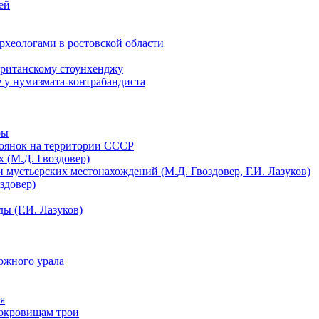
ей
археологами в ростовской области
британскому стоунхенджу
 у нумизмата-контрабандиста
ры
тоянок на территории СССР
 (М.Д. Гвоздовер)
 мустьерских местонахождений (М.Д. Гвоздовер, Г.И. Лазуков)
здовер)
ы (Г.И. Лазуков)
южного урала
я
сокровищам трои