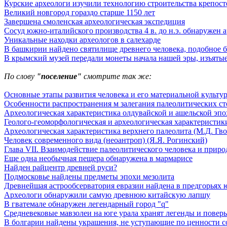
Курские археологи изучили технологию строительства крепост
Великий новгород гораздо старше 1150 лет
Завершена смоленская археологическая экспедиция
Сосуд южно-италийского производства 4 в. до н.э. обнаружен 
Уникальные находки археологов в салехарде
В башкирии найдено святилище древнего человека, подобное 
В крымский музей передали монеты начала нашей эры, изъятые
По слову
"поселение"
смотрите так же:
Основные этапы развития человека и его материальной культу
Особенности распространения м залегания палеолитических с
Археологическая характеристика олдувайской и ашельской эпох
Геолого-геоморфологическая и археологическая характеристики
Археологическая характеристика верхнего палеолита (М.Д. Гво
Человек современного вида (неоантроп) (Я.Я. Рогинский)
Глава VII. Взаимодействие палеолитического человека и природ
Еще одна необычная пещера обнаружена в мармарисе
Найден райцентр древней руси?
Подмосковье найдены предметы эпохи мезолита
Древнейшая астрообсерватория евразии найдена в предгорьях 
Археологи обнаружили самую древнюю китайскую лапшу
В гватемале обнаружен легендарный город "q"
Средневековые мавзолеи на юге урала хранят легенды и поверь
В болгарии найдены украшения, не уступающие по ценности 