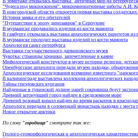
В эрмитаже открылась выставка "античный мир на петербургск
"Чудеса под микроскопом". микроминиатюрные работы А.И. К
В новгородской области откроется первая выставка солдатских
История замка и его обитателей
"Путешествие в эпоху динозавров" в Серпухове
В мурманске продавались изделия из кости мамонта
В гамбурге открылась выставка археологических раритетов из 
В мурманске проходит выставка изделий из кости мамонта
Археология санкт-петербурга
Выставки государственного дарвиновского музея
Чукотка: страницы хроники, запечетленные в камне
Мифологический конструктор в музее истории религии. детски
Оренбургские археологи передали музею находки, обнаруженн
Археологические исследования всемирно известного "царского
В калининграде выставлена коллекция археологических находок 
Тайны гнездовских курганов
Найденные в тувинской долине царей сокровища будут экспон
Древний затонувший город найден в средиземном море
Древний розовый коралл найден во время раскопок в краснода
Археологи передали в соловецкий монастырь находки с места
Новое открытие арктики
По слову
"городище"
смотрите так же:
Геолого-геоморфологическая и археологическая характеристики