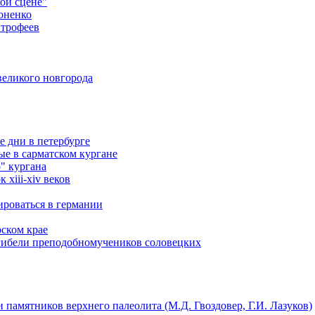
ой сцене"
оненко
 трофеев
великого новгорода
е дни в петербурге
ые в сарматском кургане
" кургана
xiii-xiv веков
ироваться в германии
рском крае
 гибели преподобномучеников соловецких
 памятников верхнего палеолита (М.Д. Гвоздовер, Г.И. Лазуков)