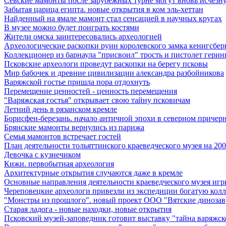
Севские мамонты после зарубежных турне могут вновь исчезну
Забытая царица египта. новые открытия в ком эль-хеттан
Найденный на ямале мамонт стал сенсацией в научных кругах
В музее можно будет поиграть костями
Жители омска заинтересовались археологией
Археологические раскопки руин королевского замка кенигсбер
Коллекционер из барнаула "присвоил" трость и пистолет герин
Псковские археологи проведут раскопки на берегу псковы
Мир бабочек и древние цивилизации александра разбойникова
Варяжской гостье пришла пора отдохнуть
Перемещение ценностей - ценность перемещения
"Варяжская гостья" открывает свою тайну псковичам
Летний день в рязанском кремле
Борисфен-березань. начало античной эпохи в северном причер
Брянские мамонты вернулись из парижа
Семья мамонтов встречает гостей
План деятельности тольяттинского краеведческого музея на 200
Девочка с кузнечиком
Кижи. первобытная археология
Архитектурные открытия случаются даже в кремле
Основные направления деятельности краеведческого музея игри
Череповецкие археологи привезли из экспедиции богатую кол
"Монстры из прошлого". новый проект ООО "Вятские динозавр
Старая ладога - новые находки, новые открытия
Псковский музей-заповедник готовит выставку "тайна варяжск