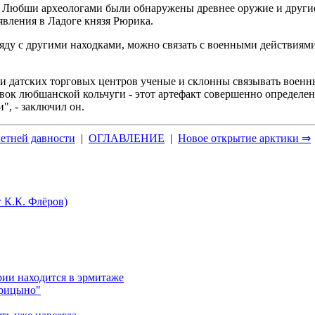
ща Любши археологами были обнаружены древнее оружие и други
явления в Ладоге князя Рюрика.
яду с другими находками, можно связать с военными действиям
 датских торговых центров ученые и склонны связывать военны
вок любшанской кольчуги - этот артефакт совершенно определе
", - заключил он.
етней давности
|
ОГЛАВЛЕНИЕ
|
Новое открытие арктики ⇒
 К.К. Флёров)
рии находится в эрмитаже
арицыно"