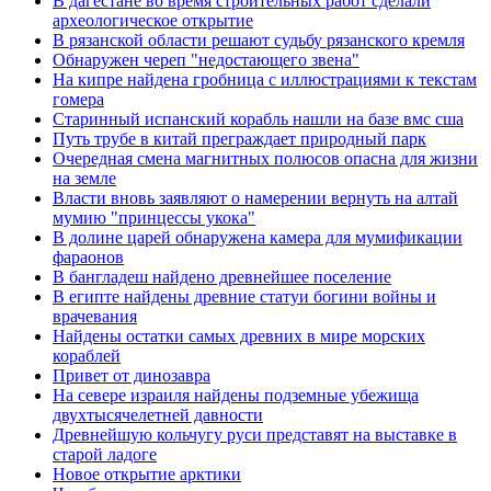
В дагестане во время строительных работ сделали
археологическое открытие
В рязанской области решают судьбу рязанского кремля
Обнаружен череп "недостающего звена"
На кипре найдена гробница с иллюстрациями к текстам
гомера
Старинный испанский корабль нашли на базе вмс сша
Путь трубе в китай преграждает природный парк
Очередная смена магнитных полюсов опасна для жизни
на земле
Власти вновь заявляют о намерении вернуть на алтай
мумию "принцессы укока"
В долине царей обнаружена камера для мумификации
фараонов
В бангладеш найдено древнейшее поселение
В египте найдены древние статуи богини войны и
врачевания
Найдены остатки самых древних в мире морских
кораблей
Привет от динозавра
На севере израиля найдены подземные убежища
двухтысячелетней давности
Древнейшую кольчугу руси представят на выставке в
старой ладоге
Новое открытие арктики