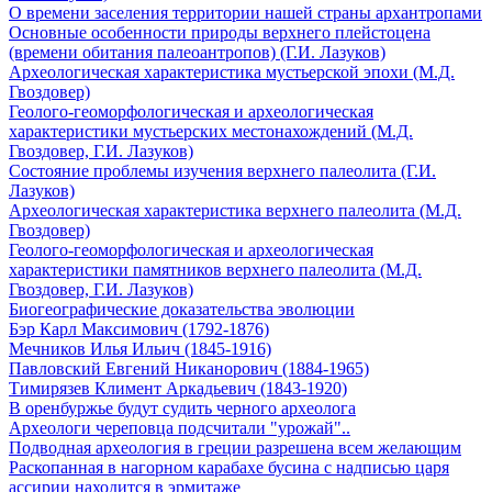
О времени заселения территории нашей страны архантропами
Основные особенности природы верхнего плейстоцена
(времени обитания палеоантропов) (Г.И. Лазуков)
Археологическая характеристика мустьерской эпохи (М.Д.
Гвоздовер)
Геолого-геоморфологическая и археологическая
характеристики мустьерских местонахождений (М.Д.
Гвоздовер, Г.И. Лазуков)
Состояние проблемы изучения верхнего палеолита (Г.И.
Лазуков)
Археологическая характеристика верхнего палеолита (М.Д.
Гвоздовер)
Геолого-геоморфологическая и археологическая
характеристики памятников верхнего палеолита (М.Д.
Гвоздовер, Г.И. Лазуков)
Биогеографические доказательства эволюции
Бэр Карл Максимович (1792-1876)
Мечников Илья Ильич (1845-1916)
Павловский Евгений Никанорович (1884-1965)
Тимирязев Климент Аркадьевич (1843-1920)
В оренбуржье будут судить черного археолога
Археологи череповца подсчитали "урожай"..
Подводная археология в греции разрешена всем желающим
Раскопанная в нагорном карабахе бусина с надписью царя
ассирии находится в эрмитаже