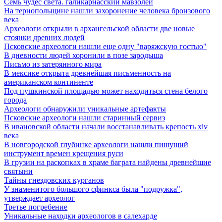
Семь чудес света. галикарнасский мавзолей
На тернопольщине нашли захоронение человека бронзового
века
Археологи открыли в архангельской области две новые
стоянки древних людей
Псковские археологи нашли еще одну "варяжскую гостью"
В дневности людей хоронили в позе зародыша
Письмо из затерянного мира
В мексике открыта древнейшая письменность на
американском континенте
Под пушкинской площадью может находиться стена белого
города
Археологи обнаружили уникальные артефакты
Псковские археологи нашли старинный сервиз
В ивановской области начали восстанавливать крепость xiv
века
В новгородской глубинке археологи нашли пишущий
инструмент времен крещения руси
В грузии на раскопках в храме баграта найдены древнейшие
святыни
Тайны гнездовских курганов
У знаменитого большого сфинкса была "подружка",
утверждает археолог
Третье погребение
Уникальные находки археологов в салехарде