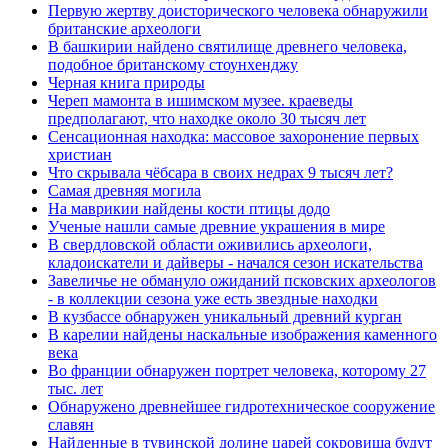
Первую жертву доисторического человека обнаружили
британские археологи
В башкирии найдено святилище древнего человека,
подобное британскому стоунхенджу
Черная книга природы
Череп мамонта в ишимском музее. краеведы
предполагают, что находке около 30 тысяч лет
Сенсационная находка: массовое захоронение первых
христиан
Что скрывала чёбсара в своих недрах 9 тысяч лет?
Самая древняя могила
На маврикии найдены кости птицы додо
Ученые нашли самые древние украшения в мире
В свердловской области оживились археологи,
кладоискатели и дайверы - начался сезон искательства
Завеличье не обмануло ожиданий псковских археологов
- в коллекции сезона уже есть звездные находки
В кузбассе обнаружен уникальный древний курган
В карелии найдены наскальные изображения каменного
века
Во франции обнаружен портрет человека, которому 27
тыс. лет
Обнаружено древнейшее гидротехническое сооружение
славян
Найденные в тувинской долине царей сокровища будут