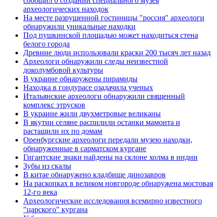
сообщил о создании специального музея
археологических находок
На месте разрушенной гостиницы "россия" археологи
обнаружили уникальные находки
Под пушкинской площадью может находиться стена
белого города
Древние люди использовали краски 200 тысяч лет назад
Археологи обнаружили следы неизвестной
доколумбовой культуры
В украине обнаружены пирамиды
Находка в гондурасе озадачила ученых
Итальянские археологи обнаружили священный
комплекс этрусков
В украине жили двухметровые великаны
В якутии селяне распилили останки мамонта и
растащили их по домам
Оренбургские археологи передали музею находки,
обнаруженные в сарматском кургане
Гигантские знаки найдены на склоне холма в индии
Зубы из скалы
В китае обнаружено кладбище динозавров
На раскопках в великом новгороде обнаружена мостовая
12-го века
Археологические исследования всемирно известного
"царского" кургана