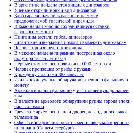
В аргентине найдена стая хищных динозавров
Ученые открыли новый вид динозавров
Близ сараево начались раскопки на месте
предполагаемой гигантской пирамиды
В хмао нашли хорошо сохранившиеся останки
взрослого мамонта
Пингвины застали гибель динозавров
Гигантские извержения помогли вымереть динозаврам
Человек произошел от крокодила
В мексике найдена пирамида, построенная около
полутора тысяч лет назад
Первые стоматологи появились 9 000 лет назад
Человек произошел от рыбы с руками
Крокодилу с ластами 383 млн. лет
Итальянские ученые обнаружили древнюю фальшивую
монету
Археологи нашли фальшивку, изготовленную до нашей
эры
В палестине археологи обнаружили руины города эпохи
царя соломона
Греческие археологи нашли дворец легендарного аякса
теламонида
Офис "сибнефти" построят на месте шведской крепости
ниеншанц (Санкт-петербург)