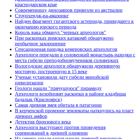
краснодарском крае
Современницу динозавров привезли из австралии
Стоунхендж-на-амазонке
Найден фрагмент гигантского астероида, приведшего к
окончанию юрского периода
Король вака обманул "черных археологов"
При раскопках римских катакомб обнаружено
необычное захоронение
Сенсационная находка кемеровских археологов
Археологи передали в соловецкий монастырь находки с
места гибели преподобномучеников соловецких
Вологодские археологи обнаружили деревянную
мостовую, построенную в 15 веке
Ученые установили дату гибели минойской
цивилизации
Геологи нашли "прячущуюся" пирамиду
Археологи возобновят раскопки в районе кладбища
бадалык (Красноярск)
Самая древняя змея обитала в патагонии
В керченской промзоне землекопы наткнулись на пласт
древних амфор
Детектив бронзового века
Археологи выступают против проведения
соревнований в древней олимпии
На северо-западе китая нашли древний некрополь