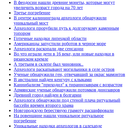
В феодосии нашли древние монеты, которые могут
увеличить возраст города на 70 лет
Третье погребение
В центре калининграда археологи обнаружили
уникальный мост
Археологи прорубили путь к долгорукому каменным
топором
Готичные находки липецкой области
Американцы запустили роботов в черное море
Археологи раскопали две сенсации
Во что играли дети в 16 веке, или новые находки в
рязанском кремле
А третьим в склепе был чиновник..
Археологи раскапывают могильники в селе остров
Ученые обнаружили ген, отвечавший за окрас мамонтов
В австралии найден кенгуру с клыками
Каннибализм "приходил" к тираннозаврам с возрастом
Армянские ученые обнаружили потомков динозавров
Древний город найден в болгарии
Археологи обнаружили под стеной плача ритуальный
бассейн времен второго храма
Новгородскую берестяную грамоту расшифровали
На ровенщине нашли уникальное ритуальное
погребение
Уникальные находки археологов в салехарде