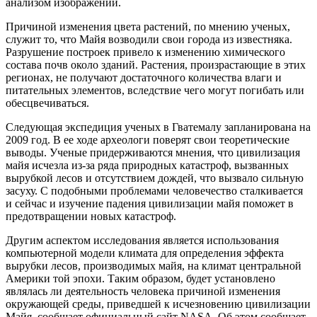
анализом изображений.
Причиной изменения цвета растений, по мнению ученых,
служит то, что Майя возводили свои города из известняка.
Разрушение построек привело к изменению химического
состава почв около зданий. Растения, произрастающие в этих
регионах, не получают достаточного количества влаги и
питательных элементов, вследствие чего могут погибать или
обесцвечиваться.
Следующая экспедиция ученых в Гватемалу запланирована на
2009 год. В ее ходе археологи поверят свои теоретические
выводы. Ученые придерживаются мнения, что цивилизация
майя исчезла из-за ряда природных катастроф, вызванных
вырубкой лесов и отсутствием дождей, что вызвало сильную
засуху. С подобными проблемами человечество сталкивается
и сейчас и изучение падения цивилизации майя поможет в
предотвращении новых катастроф.
Другим аспектом исследования является использования
компьютерной модели климата для определения эффекта
вырубки лесов, производимых майя, на климат центральной
Америки той эпохи. Таким образом, будет установлено
являлась ли деятельность человека причиной изменения
окружающей среды, приведшей к исчезновению цивилизации
Майя, сообщает официальный сайт NASA. Об этом сообщает