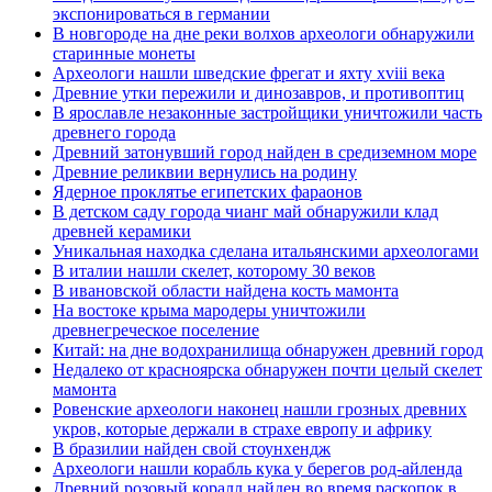
экспонироваться в германии
В новгороде на дне реки волхов археологи обнаружили
старинные монеты
Археологи нашли шведские фрегат и яхту xviii века
Древние утки пережили и динозавров, и противоптиц
В ярославле незаконные застройщики уничтожили часть
древнего города
Древний затонувший город найден в средиземном море
Древние реликвии вернулись на родину
Ядерное проклятье египетских фараонов
В детском саду города чианг май обнаружили клад
древней керамики
Уникальная находка сделана итальянскими археологами
В италии нашли скелет, которому 30 веков
В ивановской области найдена кость мамонта
На востоке крыма мародеры уничтожили
древнегреческое поселение
Китай: на дне водохранилища обнаружен древний город
Недалеко от красноярска обнаружен почти целый скелет
мамонта
Ровенские археологи наконец нашли грозных древних
укров, которые держали в страхе европу и африку
В бразилии найден свой стоунхендж
Археологи нашли корабль кука у берегов род-айленда
Древний розовый коралл найден во время раскопок в