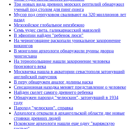
Три новых вида древних морских рептилий обнаружил
ученый под столом для пинг-понга
Мусор под cерпуховом сваливают на 320 миллионов лет
назад
Мезозойское глобальное неизбежно
Семь чудес света. галикарнасский мавзолей
В эфиопии найден "ребенок люси"
На черниговщине раскопали уникальное захоронение
викингов
В монголии археологи обнаружили руины дворца
чингисхана
На тернопольщине нашли захоронение человека
бронзового века
Москвичка нашла в акватории севастополя затонувший
английский парусник
В перу обнаружен аналог долины наска
Сенсационная находка меняет представление о человеке
Найден скелет самого древнего ребенка
Обнаружен пароход "челюскин", затонувший в 1934
году
Пароход "челюскин". справка
Археологи открыли в архангельской области две новые
стоянки древних людей
Псковские археологи нашли еще одну "варяжскую
гостью"