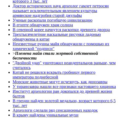
которого 3 тыс. лет
Доктор исторических наук археолог гамлет петросян
называет исключительным явлением культуры
армянские надгробия старой джульфы
Ученые раскопали погибшую цивилизацию
В египте обнаружен храм солнца
В северной корее начнутся раскопки древнего дворца
Трехтысячелетние наскальные рисунки ладонью
обнаружены в китае
Неизвестные руины майя обнаружили с помощью их
химической "подписи"
>
Племена майя стали жертвой собственной
беспечности
"Двойной удар" уничтожил неандертальцов раньше, чем
считалось
Китай не решился вскрыть гробницу первого
императора поднебесной
Морские животные могут исчезнуть, как динозавры
У тиранозавра нашли все признаки настоящего хищника
Институт археологии ран докопался до древней жизни
балтов
В греции найден золотой медальон, возраст которого 6,5
тыс. лет
Археологи сделали ряд сенсационных находок
В крыму найдены уникальные мухи