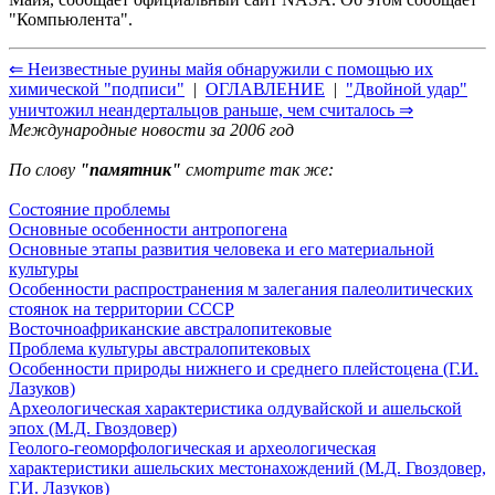
"Компьюлента".
⇐ Неизвестные руины майя обнаружили с помощью их
химической "подписи"
|
ОГЛАВЛЕНИЕ
|
"Двойной удар"
уничтожил неандертальцов раньше, чем считалось ⇒
Международные новости за 2006 год
По слову
"памятник"
смотрите так же:
Состояние проблемы
Основные особенности антропогена
Основные этапы развития человека и его материальной
культуры
Особенности распространения м залегания палеолитических
стоянок на территории СССР
Восточноафриканские австралопитековые
Проблема культуры австралопитековых
Особенности природы нижнего и среднего плейстоцена (Г.И.
Лазуков)
Археологическая характеристика олдувайской и ашельской
эпох (М.Д. Гвоздовер)
Геолого-геоморфологическая и археологическая
характеристики ашельских местонахождений (М.Д. Гвоздовер,
Г.И. Лазуков)