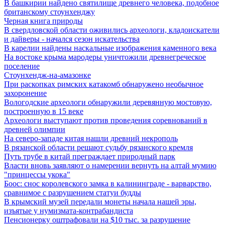
В башкирии найдено святилище древнего человека, подобное
британскому стоунхенджу
Черная книга природы
В свердловской области оживились археологи, кладоискатели
и дайверы - начался сезон искательства
В карелии найдены наскальные изображения каменного века
На востоке крыма мародеры уничтожили древнегреческое
поселение
Стоунхендж-на-амазонке
При раскопках римских катакомб обнаружено необычное
захоронение
Вологодские археологи обнаружили деревянную мостовую,
построенную в 15 веке
Археологи выступают против проведения соревнований в
древней олимпии
На северо-западе китая нашли древний некрополь
В рязанской области решают судьбу рязанского кремля
Путь трубе в китай преграждает природный парк
Власти вновь заявляют о намерении вернуть на алтай мумию
"принцессы укока"
Боос: снос королевского замка в калининграде - варварство,
сравнимое с разрушением статуи будды
В крымский музей передали монеты начала нашей эры,
изъятые у нумизмата-контрабандиста
Пенсионерку оштрафовали на $10 тыс. за разрушение