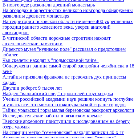
В новгороде раскопали древний монастырь
На огородах в окрестностях великого новгорода обнаружены
развалины древнего монастыря
На территории псковской области не менее 400 укрепленных
городищ раннего железного века, уверен анатолий
александров
В читинской области дорожные строители находят
археологические памятники
Директор музея "куликово поле" рассказал о предстоящем
юбилее
Чьи скелеты находят в "подмосковной тайге"
Обнаружена граница самой старой застройки челябинска в 18
веке
Алтайцы призвали фрадкова не тревожить дух принцессы
кадын
Джулии робертс 9 тысяч лет
Найден "валлийский след" строителей стоунхенджа
Ученые российской академии наук решили копнуть поглубже
и узнать все, что можно, о южноуральской стране городов
Тайны уральской горы малая березовская раскроют археологи
Исследовательские работы в рязанском кремле
Тверские археологи приступили к исследованиям на берегу
озера удомля
На станции метро "семеновская" находят записки 40-х гг
Археологи исследуют памятник палеолита "заозерье"