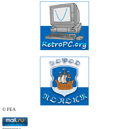
© FEA