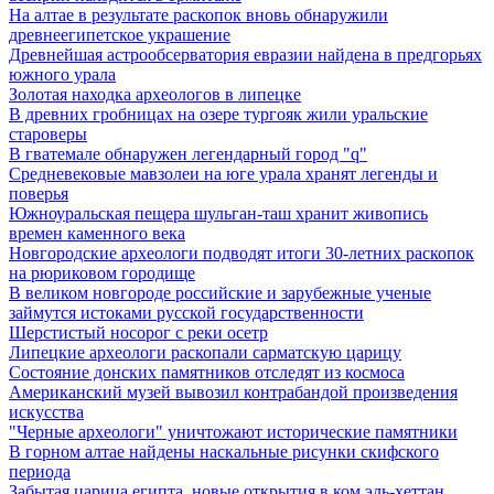
На алтае в результате раскопок вновь обнаружили
древнеегипетское украшение
Древнейшая астрообсерватория евразии найдена в предгорьях
южного урала
Золотая находка археологов в липецке
В древних гробницах на озере тургояк жили уральские
староверы
В гватемале обнаружен легендарный город "q"
Средневековые мавзолеи на юге урала хранят легенды и
поверья
Южноуральская пещера шульган-таш хранит живопись
времен каменного века
Новгородские археологи подводят итоги 30-летних раскопок
на рюриковом городище
В великом новгороде российские и зарубежные ученые
займутся истоками русской государственности
Шерстистый носорог с реки осетр
Липецкие археологи раскопали сарматскую царицу
Состояние донских памятников отследят из космоса
Американский музей вывозил контрабандой произведения
искусства
"Черные археологи" уничтожают исторические памятники
В горном алтае найдены наскальные рисунки скифского
периода
Забытая царица египта. новые открытия в ком эль-хеттан