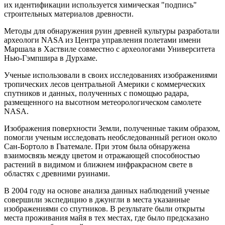
их идентификации используется химическая "подпись"
строительных материалов древности.
Методы для обнаружения руин древней культуры разработали
археологи NASA из Центра управления полетами имени
Маршала в Хаствиле совместно с археологами Университета
Нью-Гэмпшира в Дурхаме.
Ученые использовали в своих исследованиях изображениями
тропических лесов центральной Америки с коммерческих
спутников и данных, полученных с помощью радара,
размещенного на высотном метеорологическом самолете
NASA.
Изображения поверхности Земли, полученные таким образом,
помогли ученым исследовать необследованный регион около
Сан-Бортоло в Гватемале. При этом была обнаружена
взаимосвязь между цветом и отражающей способностью
растений в видимом и ближнем инфракрасном свете в
областях с древними руинами.
В 2004 году на основе анализа данных наблюдений ученые
совершили экспедицию в джунгли в места указанные
изображениями со спутников. В результате были открыты
места проживания майя в тех местах, где было предсказано