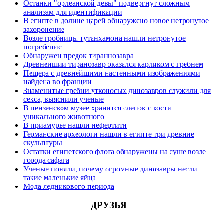
Останки "орлеанской девы" подвергнут сложным
анализам для идентификации
В египте в долине царей обнаружено новое нетронутое
захоронение
Возле гробницы тутанхамона нашли нетронутое
погребение
Обнаружен предок тираннозавра
Древнейший тиранозавр оказался карликом с гребнем
Пещера с древнейшими настенными изображениями
найдена во франции
Знаменитые гребни утконосых динозавров служили для
секса, выяснили ученые
В пензенском музее хранится слепок с кости
уникального животного
В приамурье нашли нефертити
Германские археологи нашли в египте три древние
скульптуры
Остатки египетского флота обнаружены на суше возле
города сафага
Ученые поняли, почему огромные динозавры несли
такие маленькие яйца
Мода ледникового периода
ДРУЗЬЯ