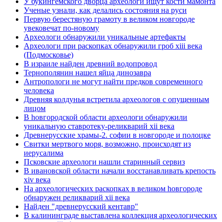
У букингемского дворца археологи ищут кости мамонта
Ученые узнали, как делались состояния на руси
Первую берестяную грамоту в великом новгороде
увековечат по-новому
Археологи обнаружили уникальные артефакты
Археологи при раскопках обнаружили гроб xiii века
(Подмосковье)
В израиле найден древний водопровод
Тернополянин нашел яйца динозавра
Антропологи не могут найти предков современного
человека
Древняя колдунья встретила археологов с опущенным
лицом
В hовгородской области археологи обнаружили
уникальную ставротеку-реликварий xii века
Древнерусские храмы-2. софии в новгороде и полоцке
Свитки мертвого моря, возможно, происходят из
иерусалима
Псковские археологи нашли старинный сервиз
В ивановской области начали восстанавливать крепость
xiv века
Hа археологических раскопках в великом hовгороде
обнаружен реликварий xii века
Найден "древнерусский кентавр"
В калининграде выставлена коллекция археологических