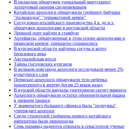
В ирландии обнаружен уникальный манускрипт,
датируемый ранним средневековьем
Китайские археологи обнаружили гробницу бабушки
"полководца" "терракотовой армии"
Сосуд южно-италийского производства 4 в. до н.э.
обнаружен археологами в ростовской области
Древний порт найден в стамбуле
Артефакты, обнаруженные в этом сезоне археологами в
рязанском кремле, прекрасно сохранились
В курганской области найдены сосуды и котел
бронзового века
Австралийская несси
Тайны гнездовских курганов
В великом новгороде археологи исследовали менее 2%
культурного слоя
Пермские археологи обнаружили тело ребенка,
принесенного в жертву богам 25 веков назад
В курской области вандалы уничтожили скелет мамонта
Археологи обнаружили остатки оборонительной башни
в древнем танаисе
У знаменитого большого сфинкса была "подружка",
утверждает археолог
Среди строителей гробницы первого китайского
императора были европеоиды
Семь пирамид надеются откопать в севастополе ученые