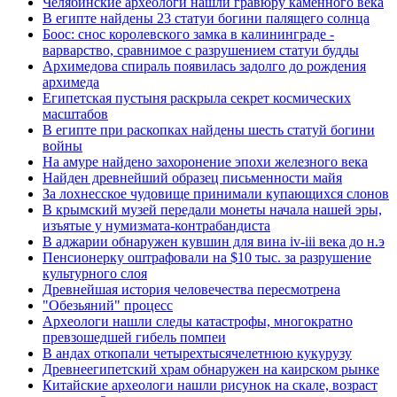
Челябинские археологи нашли гравюру каменного века
В египте найдены 23 статуи богини палящего солнца
Боос: снос королевского замка в калининграде -
варварство, сравнимое с разрушением статуи будды
Архимедова спираль появилась задолго до рождения
архимеда
Египетская пустыня раскрыла секрет космических
масштабов
В египте при раскопках найдены шесть статуй богини
войны
На амуре найдено захоронение эпохи железного века
Найден древнейший образец письменности майя
За лохнесское чудовище принимали купающихся слонов
В крымский музей передали монеты начала нашей эры,
изъятые у нумизмата-контрабандиста
В аджарии обнаружен кувшин для вина iv-iii века до н.э
Пенсионерку оштрафовали на $10 тыс. за разрушение
культурного слоя
Древнейшая история человечества пересмотрена
"Обезьяний" процесс
Археологи нашли следы катастрофы, многократно
превзошедшей гибель помпеи
В андах откопали четырехтысячелетнюю кукурузу
Древнеегипетский храм обнаружен на каирском рынке
Китайские археологи нашли рисунок на скале, возраст