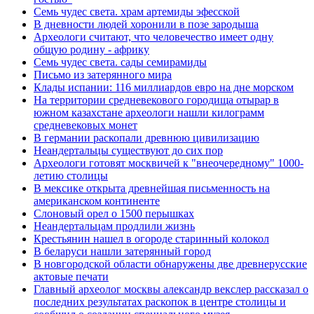
Семь чудес света. храм артемиды эфесской
В дневности людей хоронили в позе зародыша
Археологи считают, что человечество имеет одну
общую родину - африку
Семь чудес света. сады семирамиды
Письмо из затерянного мира
Клады испании: 116 миллиардов евро на дне морском
На территории средневекового городища отырар в
южном казахстане археологи нашли килограмм
средневековых монет
В германии раскопали древнюю цивилизацию
Неандертальцы существуют до сих пор
Археологи готовят москвичей к "внеочередному" 1000-
летию столицы
В мексике открыта древнейшая письменность на
американском континенте
Слоновый орел о 1500 перышках
Неандертальцам продлили жизнь
Крестьянин нашел в огороде старинный колокол
В беларуси нашли затерянный город
В новгородской области обнаружены две древнерусские
актовые печати
Главный археолог москвы александр векслер рассказал о
последних результатах раскопок в центре столицы и