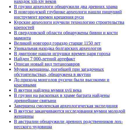
находок xiii-xiv веков
В грузии археологи обнаружили два древних храма
В новгородской глубинке археологи нашли пишущий
инструмент времен крещения руси
Курские археологи изучили технологию строительства
крепостей
В свердловской области обнаружены бивни и кости
мамонта
Великий новгород гораздо старше 1150 лет
Уникальная находка болгарских археологов
В дмитрове нашли игрушки времен царя гороха
Найден 7 000-летний артефакт
Описан новый вид титанозавров
Мумия женщины, погибшей при загадочных
обстоятельствах, обнаружена в якутии
До прихода монголов русичи были высокими и
красивыми
В якутии найдена мумия xvii века
В грузии на раскопках в храме баграта найдены
древнейшие святыни
Завершена смоленская археологическая экспедиция
В якутске заканчиваются исследования мумии молодой
женщины
В австралии обнаружили древних родственников лох-
несского чудовища