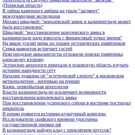
(Пермская область)
В тайны каменного амбара на урале "заглянет"
международная экспедиция
Михаил швыдкой: "королевский замок в калининграде может
быть восстановлен"
Швыдкой: "восстановление королевского замка в
калининграде надо взвесить с финансовый точки зрения"
На ямале усилят меры по охране исторических памятников
Семья мамонтов встречает гостей
Новгородские аквалангисты отложили поиски памятника
александру второму
Эстонские археологи приехали в псковскую область изучать
историю народности сету
Наталия душкина об "эстетической слепоте" в московском
метрополитене - интервью иа regnum
Кижи. первобытная археология
Власти калининграда не исключают возможности
восстановления королевского замка
При восстановлении успенского собора в костроме пострадал
некрополь
В перми появится историко-культурный комплекс
Исследователи скифского времени удостоены
государственной премии рф
В калининграде найден клад с проклятием пруссов?