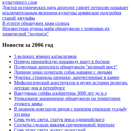
культурного слоя
Доктор исторических наук археолог гамлет петросян называет
исключительным явлением культуры армянские надгробия
старой джульфы
В египте обнаружен храм солнца
Неизвестные руины майя обнаружили с помощью их
химической "подписи"
Новости за 2006 год
5 великих земных катаклизмов
Первую европейскую пирамиду ищут в боснии
Подводные археологи обнаружили "великий мост"
Древние инки почитали собак наравне с людьми
Чукотка: страницы хроники, запечетленные в камне
Мифологический конструктор в музее истории религии.
детские дни в петербурге
Вакуумные сейфы изобретены 3000 лет до н.э
Уникальное захоронение обнаружили на территории
луцкого замка
В нижнем новгороде рядом с кремлем откопали усадьбу
xvi века
Семь чудес света. статуя зевса одимпийского
Солдаты сделали макияж средневековой черепахе
Семь чудес света. колосс родосский