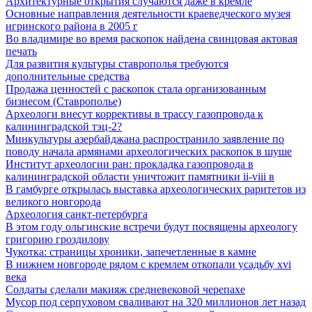
Архитектурные открытия случаются даже в кремле
Основные направления деятельности краеведческого музея
игринского района в 2005 г
Во владимире во время раскопок найдена свинцовая актовая
печать
Для развития культуры ставрополья требуются
дополнительные средства
Продажа ценностей с раскопок стала организованным
бизнесом (Ставрополье)
Археологи внесут коррективы в трассу газопровода к
калининградской тэц-2?
Минкультуры азеpбайджана распространило заявление по
поводу начала аpмянами археологических раскопок в шуше
Институт археологии ран: прокладка газопровода в
калининградской области уничтожит памятники ii-viii в
В гамбурге открылась выставка археологических раритетов из
великого новгорода
Археология санкт-петербурга
В этом году ольгинские встречи будут посвящены археологу
григорию гроздилову
Чукотка: страницы хроники, запечетленные в камне
В нижнем новгороде рядом с кремлем откопали усадьбу xvi
века
Солдаты сделали макияж средневековой черепахе
Мусор под cерпуховом сваливают на 320 миллионов лет назад