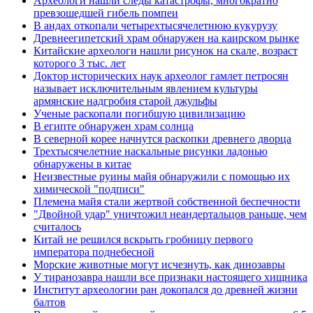
Археологи нашли следы катастрофы, многократно
превзошедшей гибель помпеи
В андах откопали четырехтысячелетнюю кукурузу
Древнеегипетский храм обнаружен на каирском рынке
Китайские археологи нашли рисунок на скале, возраст
которого 3 тыс. лет
Доктор исторических наук археолог гамлет петросян
называет исключительным явлением культуры
армянские надгробия старой джульфы
Ученые раскопали погибшую цивилизацию
В египте обнаружен храм солнца
В северной корее начнутся раскопки древнего дворца
Трехтысячелетние наскальные рисунки ладонью
обнаружены в китае
Неизвестные руины майя обнаружили с помощью их
химической "подписи"
Племена майя стали жертвой собственной беспечности
"Двойной удар" уничтожил неандертальцов раньше, чем
считалось
Китай не решился вскрыть гробницу первого
императора поднебесной
Морские животные могут исчезнуть, как динозавры
У тиранозавра нашли все признаки настоящего хищника
Институт археологии ран докопался до древней жизни
балтов