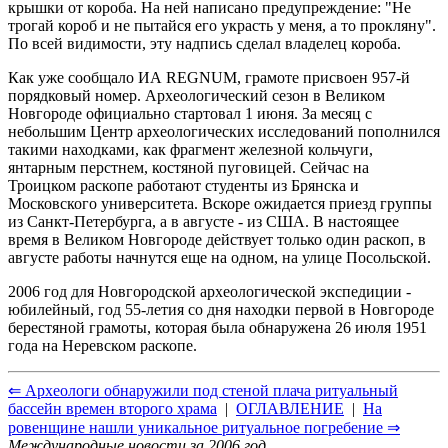
крышки от короба. На ней написано предупреждение: "Не
трогай короб и не пытайся его украсть у меня, а то прокляну".
По всей видимости, эту надпись сделал владелец короба.
Как уже сообщало ИА REGNUM, грамоте присвоен 957-й
порядковый номер. Археологический сезон в Великом
Новгороде официально стартовал 1 июня. За месяц с
небольшим Центр археологических исследований пополнился
такими находками, как фрагмент железной кольчуги,
янтарным перстнем, костяной пуговицей. Сейчас на
Троицком раскопе работают студенты из Брянска и
Московского университета. Вскоре ожидается приезд группы
из Санкт-Петербурга, а в августе - из США. В настоящее
время в Великом Новгороде действует только один раскоп, в
августе работы начнутся еще на одном, на улице Посольской.
2006 год для Новгородской археологической экспедиции -
юбилейный, год 55-летия со дня находки первой в Новгороде
берестяной грамоты, которая была обнаружена 26 июля 1951
года на Неревском раскопе.
⇐ Археологи обнаружили под стеной плача ритуальный
бассейн времен второго храма
|
ОГЛАВЛЕНИЕ
|
На
ровенщине нашли уникальное ритуальное погребение ⇒
Международные новости за 2006 год