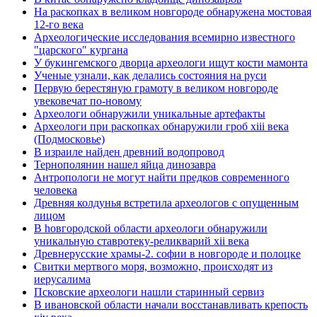
На раскопках в великом новгороде обнаружена мостовая
12-го века
Археологические исследования всемирно известного
"царского" кургана
У букингемского дворца археологи ищут кости мамонта
Ученые узнали, как делались состояния на руси
Первую берестяную грамоту в великом новгороде
увековечат по-новому
Археологи обнаружили уникальные артефакты
Археологи при раскопках обнаружили гроб xiii века
(Подмосковье)
В израиле найден древний водопровод
Тернополянин нашел яйца динозавра
Антропологи не могут найти предков современного
человека
Древняя колдунья встретила археологов с опущенным
лицом
В hовгородской области археологи обнаружили
уникальную ставротеку-реликварий xii века
Древнерусские храмы-2. софии в новгороде и полоцке
Свитки мертвого моря, возможно, происходят из
иерусалима
Псковские археологи нашли старинный сервиз
В ивановской области начали восстанавливать крепость