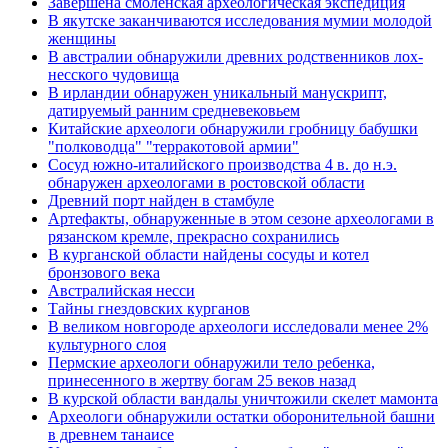
Завершена смоленская археологическая экспедиция
В якутске заканчиваются исследования мумии молодой
женщины
В австралии обнаружили древних родственников лох-
несского чудовища
В ирландии обнаружен уникальный манускрипт,
датируемый ранним средневековьем
Китайские археологи обнаружили гробницу бабушки
"полководца" "терракотовой армии"
Сосуд южно-италийского производства 4 в. до н.э.
обнаружен археологами в ростовской области
Древний порт найден в стамбуле
Артефакты, обнаруженные в этом сезоне археологами в
рязанском кремле, прекрасно сохранились
В курганской области найдены сосуды и котел
бронзового века
Австралийская несси
Тайны гнездовских курганов
В великом новгороде археологи исследовали менее 2%
культурного слоя
Пермские археологи обнаружили тело ребенка,
принесенного в жертву богам 25 веков назад
В курской области вандалы уничтожили скелет мамонта
Археологи обнаружили остатки оборонительной башни
в древнем танаисе