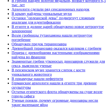
В греции найден золотой медальон, возраст которого 6,5
тыс. лет
Археологи сделали ряд сенсационных находок
В крыму найдены уникальные мухи
Останки "орлеанской девы" подвергнут сложным
анализам для идентификации
В египте в долине царей обнаружено новое нетронутое
захоронение
Возле гробницы тутанхамона нашли нетронутое
погребение
Обнаружен предок тираннозавра
Древнейший тиранозавр оказался карликом с гребнем
Пещера с древнейшими настенными изображениями
найдена во франции
Знаменитые гребни утконосых динозавров служили для
секса, выяснили ученые
В пензенском музее хранится слепок с кости
уникального животного
В приамурье нашли нефертити
Германские археологи нашли в египте три древние
скульптуры
Остатки египетского флота обнаружены на суше возле
города сафага
Ученые поняли, почему огромные динозавры несли
такие маленькие яйца