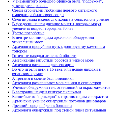
У знаменитого большого сфинкса была "подружка",
утверждает археолог
Среди строителей гробницы первого китайского
императора были европеоиды
Семь пирамид надеются откопать в севастополе ученые
В феодосии нашли древние монеты, которые могут
увеличить возраст города на 70 лет
Третье погребение
В центре калининграда археологи обнаружили
уникальный мост
Археологи прорубили путь к долгорукому каменным
топором
Готичные находки липецкой области
Американцы запустили роботов в черное море
Археологи раскопали две сенсации
Во что играли дети в 16 веке, или новые находки в
рязанском кремле
А третьим в склепе был чиновник..
Археологи раскапывают могильники в селе остров
Ученые обнаружили ген, отвечавший за окрас мамонтов
В австралии найден кенгуру с клыками
Каннибализм "приходил" к тираннозаврам с возрастом
Армянские ученые обнаружили потомков динозавров
Древний город найден в болгарии
Археологи обнаружили под стеной плача ритуальный