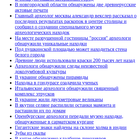
В новгородской области обнаружены две древнерусские
актовые печати
Главный археолог москвы александр векслер рассказал о
последних результатах раскопок в центре столицы и
сообщил о создании специального музея
археологических находок
На месте разрушенной гостиницы "россия" археологи
обнаружили уникальные находки
Под пушкинской площадью может находиться стена
белого города
Древние люди использовали краски 200 тысяч лет назад
Археологи обнаружили следы неизвестной
доколумбовой культуры
В украине обнаружены пирамиды
Находка в гондурасе озадачила ученых
Итальянские археологи обнаружили священный
комплекс этрусков
В украине жили двухметровые великаны
В якутии селяне распилили останки мамонта и
растащили их по домам
Оренбургские археологи передали музею находки,
обнаруженные в сарматском кургане
Гигантские знаки найдены на склоне холма в индии
Зубы из скалы
В китае обнаружено кладбище динозавров