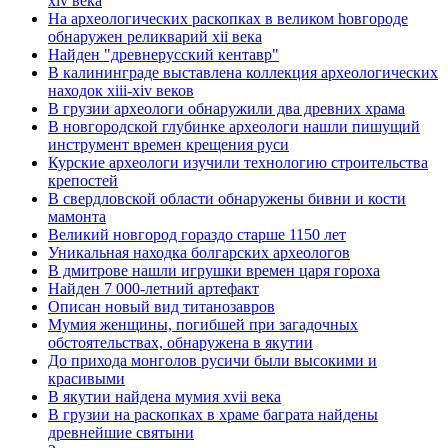
xiv века
Hа археологических раскопках в великом hовгороде
обнаружен реликварий xii века
Найден "древнерусский кентавр"
В калининграде выставлена коллекция археологических
находок xiii-xiv веков
В грузии археологи обнаружили два древних храма
В новгородской глубинке археологи нашли пишущий
инструмент времен крещения руси
Курские археологи изучили технологию строительства
крепостей
В свердловской области обнаружены бивни и кости
мамонта
Великий новгород гораздо старше 1150 лет
Уникальная находка болгарских археологов
В дмитрове нашли игрушки времен царя гороха
Найден 7 000-летний артефакт
Описан новый вид титанозавров
Мумия женщины, погибшей при загадочных
обстоятельствах, обнаружена в якутии
До прихода монголов русичи были высокими и
красивыми
В якутии найдена мумия xvii века
В грузии на раскопках в храме баграта найдены
древнейшие святыни