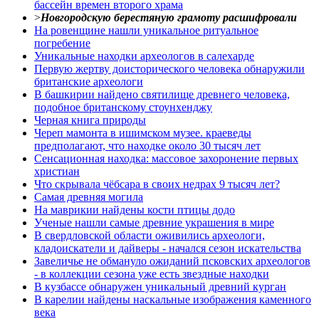
бассейн времен второго храма
>
Новгородскую берестяную грамоту расшифровали
На ровенщине нашли уникальное ритуальное
погребение
Уникальные находки археологов в салехарде
Первую жертву доисторического человека обнаружили
британские археологи
В башкирии найдено святилище древнего человека,
подобное британскому стоунхенджу
Черная книга природы
Череп мамонта в ишимском музее. краеведы
предполагают, что находке около 30 тысяч лет
Сенсационная находка: массовое захоронение первых
христиан
Что скрывала чёбсара в своих недрах 9 тысяч лет?
Самая древняя могила
На маврикии найдены кости птицы додо
Ученые нашли самые древние украшения в мире
В свердловской области оживились археологи,
кладоискатели и дайверы - начался сезон искательства
Завеличье не обмануло ожиданий псковских археологов
- в коллекции сезона уже есть звездные находки
В кузбассе обнаружен уникальный древний курган
В карелии найдены наскальные изображения каменного
века