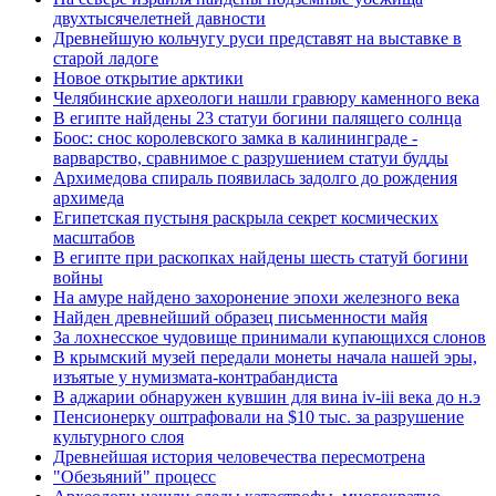
двухтысячелетней давности
Древнейшую кольчугу руси представят на выставке в
старой ладоге
Новое открытие арктики
Челябинские археологи нашли гравюру каменного века
В египте найдены 23 статуи богини палящего солнца
Боос: снос королевского замка в калининграде -
варварство, сравнимое с разрушением статуи будды
Архимедова спираль появилась задолго до рождения
архимеда
Египетская пустыня раскрыла секрет космических
масштабов
В египте при раскопках найдены шесть статуй богини
войны
На амуре найдено захоронение эпохи железного века
Найден древнейший образец письменности майя
За лохнесское чудовище принимали купающихся слонов
В крымский музей передали монеты начала нашей эры,
изъятые у нумизмата-контрабандиста
В аджарии обнаружен кувшин для вина iv-iii века до н.э
Пенсионерку оштрафовали на $10 тыс. за разрушение
культурного слоя
Древнейшая история человечества пересмотрена
"Обезьяний" процесс