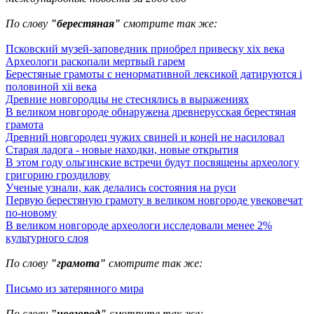
По слову
"берестяная"
смотрите так же:
Псковский музей-заповедник приобрел привеску xix века
Археологи раскопали мертвый гарем
Берестяные грамоты с ненормативной лексикой датируются i
половиной xii века
Древние новгородцы не стеснялись в выражениях
В великом новгороде обнаружена древнерусская берестяная
грамота
Древний новгородец чужих свиней и коней не насиловал
Старая ладога - новые находки, новые открытия
В этом году ольгинские встречи будут посвящены археологу
григорию гроздилову
Ученые узнали, как делались состояния на руси
Первую берестяную грамоту в великом новгороде увековечат
по-новому
В великом новгороде археологи исследовали менее 2%
культурного слоя
По слову
"грамота"
смотрите так же:
Письмо из затерянного мира
По слову
"новгород"
смотрите так же: