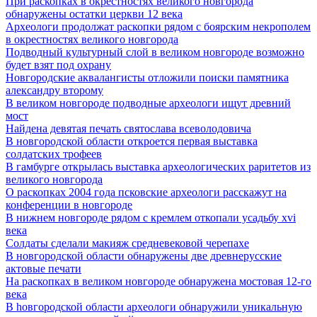
При раскопках в окрестностях великого новгорода
обнаружены остатки церкви 12 века
Археологи продолжат раскопки рядом с боярским некрополем
в окрестностях великого новгорода
Подводный культурный слой в великом новгороде возможно
будет взят под охрану
Новгородские аквалангисты отложили поиски памятника
александру второму
В великом новгороде подводные археологи ищут древний
мост
Найдена девятая печать святослава всеволодовича
В новгородской области откроется первая выставка
солдатских трофеев
В гамбурге открылась выставка археологических раритетов из
великого новгорода
О раскопках 2004 года псковские археологи расскажут на
конференции в новгороде
В нижнем новгороде рядом с кремлем откопали усадьбу xvi
века
Солдаты сделали макияж средневековой черепахе
В новгородской области обнаружены две древнерусские
актовые печати
На раскопках в великом новгороде обнаружена мостовая 12-го
века
В hовгородской области археологи обнаружили уникальную