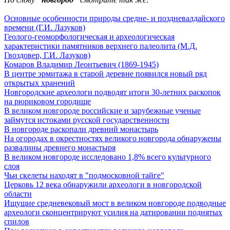
Основные особенности природы средне- и поздневалдайского
времени (Г.И. Лазуков)
Геолого-геоморфологическая и археологическая
характеристики памятников верхнего палеолита (М.Д.
Гвоздовер, Г.И. Лазуков)
Комаров Владимир Леонтьевич (1869-1945)
В центре эрмитажа в старой деревне появился новый ряд
открытых хранений
Новгородские археологи подводят итоги 30-летних раскопок
на рюриковом городище
В великом новгороде российские и зарубежные ученые
займутся истоками русской государственности
В новгороде раскопали древний монастырь
На огородах в окрестностях великого новгорода обнаружены
развалины древнего монастыря
В великом новгороде исследовано 1,8% всего культурного
слоя
Чьи скелеты находят в "подмосковной тайге"
Церковь 12 века обнаружили археологи в новгородской
области
Ищущие средневековый мост в великом новгороде подводные
археологи сконцентрируют усилия на датировании поднятых
спилов