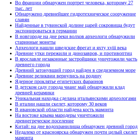
Во франции обнаружен портрет человека, которому 27
тыс. лет
Обнаружено древнейшее гидротехническое сооружение
славян
Найденные в тувинской долине царей сокровища будут
экспонироваться в германии
В новгороде на дне реки волхов археологи обнаружили
старинные монеты
Археологи нашли шведские фрегат и яхту xviii века
Древние утки пережили и динозавров, и противоптиц
В ярославле незаконные застройщики уничтожили часть
древнего города
Древний затонувший город найден в средиземном море
Древние реликвии вернулись на родину
Ядерное проклятье египетских фараонов
В детском саду города чианг май обнаружили клад
древней керамики
Уникальная находка сделана итальянскими археологами
В италии нашли скелет, которому 30 веков
В ивановской области найдена кость мамонта
На востоке крыма мародеры уничтожили
древнегреческое поселение
Китай: на дне водохранилища обнаружен древний город
Недалеко от красноярска обнаружен почти целый скелет
мамонта