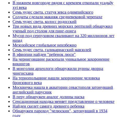
В нижнем новгороде рядом с кремлем откопали усадьбу
xvi века
Семь чудес света. статуя зевса одимпийского
Солдаты сделали макияж средневековой черепахе
Семь чудес света. колосс родосский
Три новых вида древних морских рептилий обнаружил
ученый под столом для пинг-понга
Мусор под cерпуховом сваливают на 320 миллионов лет
назад
Мезозойское глобальное неизбежно
Семь чудес света. галикарнасский мавзолей
В эфиопии найден "ребенок люси"
На черниговщине раскопали уникальное захоронение
викингов
В монголии археологи обнаружили руины дворца
чингисхана
На тернопольщине нашли захоронение человека
бронзового века
Москвичка нашла в акватории севастополя затонувший
английский парусник
В перу обнаружен аналог долины наска
Сенсационная находка меняет представление о человеке
Найден скелет самого древнего ребенка
Обнаружен пароход "челюскин", затонувший в 1934
году