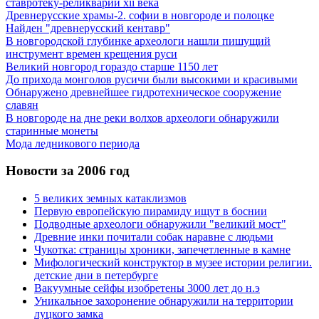
ставротеку-реликварий xii века
Древнерусские храмы-2. софии в новгороде и полоцке
Найден "древнерусский кентавр"
В новгородской глубинке археологи нашли пишущий
инструмент времен крещения руси
Великий новгород гораздо старше 1150 лет
До прихода монголов русичи были высокими и красивыми
Обнаружено древнейшее гидротехническое сооружение
славян
В новгороде на дне реки волхов археологи обнаружили
старинные монеты
Мода ледникового периода
Новости за 2006 год
5 великих земных катаклизмов
Первую европейскую пирамиду ищут в боснии
Подводные археологи обнаружили "великий мост"
Древние инки почитали собак наравне с людьми
Чукотка: страницы хроники, запечетленные в камне
Мифологический конструктор в музее истории религии.
детские дни в петербурге
Вакуумные сейфы изобретены 3000 лет до н.э
Уникальное захоронение обнаружили на территории
луцкого замка