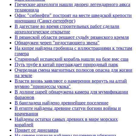
Греческие археологи нашли дворец легендарного аякса
теламонида
Офис "сибнефти" построят на месте шведской крепости
ниеншанц (Санкт-петербург)
В дагестане во время строительных работ сделали
археологическое открытие
В рязанской области решают судьбу рязанского кремля
Обнаружен череп "недостающего звена"
На кипре найдена гробница с иллюстрациями к текстам
гомера
Старинный испанский корабль нашли на базе вмс сша
Путь трубе в китай преграждает природный парк
Очередная смена магнитных полюсов опасна для жизни
на земле
Власти вновь заявляют о намерении вернуть на алтай
мумию "принцессы укока"
В долине царей обнаружена камера для мумификации
фараонов
В бангладеш найдено древнейшее поселение
В египте найдены древние статуи богини войны и
врачевания
Найдены остатки самых древних в мире морских
кораблей
Привет от динозавра
На севере израиля найдены подземные убежища