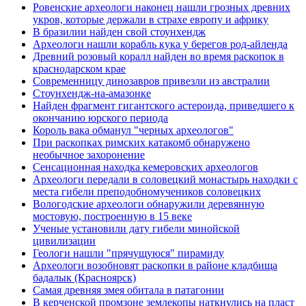
Ровенские археологи наконец нашли грозных древних
укров, которые держали в страхе европу и африку
В бразилии найден свой стоунхендж
Археологи нашли корабль кука у берегов род-айленда
Древний розовый коралл найден во время раскопок в
краснодарском крае
Современницу динозавров привезли из австралии
Стоунхендж-на-амазонке
Найден фрагмент гигантского астероида, приведшего к
окончанию юрского периода
Король вака обманул "черных археологов"
При раскопках римских катакомб обнаружено
необычное захоронение
Сенсационная находка кемеровских археологов
Археологи передали в соловецкий монастырь находки с
места гибели преподобномучеников соловецких
Вологодские археологи обнаружили деревянную
мостовую, построенную в 15 веке
Ученые установили дату гибели минойской
цивилизации
Геологи нашли "прячущуюся" пирамиду
Археологи возобновят раскопки в районе кладбища
бадалык (Красноярск)
Самая древняя змея обитала в патагонии
В керченской промзоне землекопы наткнулись на пласт