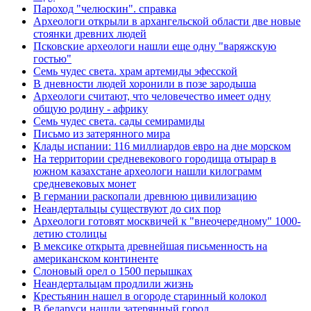
Пароход "челюскин". справка
Археологи открыли в архангельской области две новые
стоянки древних людей
Псковские археологи нашли еще одну "варяжскую
гостью"
Семь чудес света. храм артемиды эфесской
В дневности людей хоронили в позе зародыша
Археологи считают, что человечество имеет одну
общую родину - африку
Семь чудес света. сады семирамиды
Письмо из затерянного мира
Клады испании: 116 миллиардов евро на дне морском
На территории средневекового городища отырар в
южном казахстане археологи нашли килограмм
средневековых монет
В германии раскопали древнюю цивилизацию
Неандертальцы существуют до сих пор
Археологи готовят москвичей к "внеочередному" 1000-
летию столицы
В мексике открыта древнейшая письменность на
американском континенте
Слоновый орел о 1500 перышках
Неандертальцам продлили жизнь
Крестьянин нашел в огороде старинный колокол
В беларуси нашли затерянный город