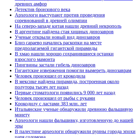
древних амфор
Детектив бронзового века
Археологи выступают против проведения
соревнований в древней олимпии
На северо-западе китая нашли древний некрополь
В аргентине найдена стая хищных динозавров
Ученые открыли новый вид динозавров
Близ сараево начались раскопки на месте
предполагаемой гигантской пирамиды
В хмао нашли хорошо сохранившиеся останки
взрослого мамонта
Пингвины застали гибель динозавров
Гигантские извержения помогли вымереть динозаврам
Человек произошел от крокодила
В мексике найдена пирамида, построенная около
полутора тысяч лет назад
Первые стоматологи появились 9 000 лет назад
Человек произошел от рыбы с руками
Крокодилу с ластами 383 млн. лет
Итальянские ученые обнаружили древнюю фальшивую
монету
Археологи нашли фальшивку, изготовленную до нашей
эры
В палестине археологи обнаружили руины города эпохи
царя соломона