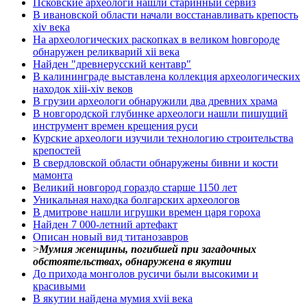
Псковские археологи нашли старинный сервиз
В ивановской области начали восстанавливать крепость
xiv века
Hа археологических раскопках в великом hовгороде
обнаружен реликварий xii века
Найден "древнерусский кентавр"
В калининграде выставлена коллекция археологических
находок xiii-xiv веков
В грузии археологи обнаружили два древних храма
В новгородской глубинке археологи нашли пишущий
инструмент времен крещения руси
Курские археологи изучили технологию строительства
крепостей
В свердловской области обнаружены бивни и кости
мамонта
Великий новгород гораздо старше 1150 лет
Уникальная находка болгарских археологов
В дмитрове нашли игрушки времен царя гороха
Найден 7 000-летний артефакт
Описан новый вид титанозавров
>
Мумия женщины, погибшей при загадочных
обстоятельствах, обнаружена в якутии
До прихода монголов русичи были высокими и
красивыми
В якутии найдена мумия xvii века