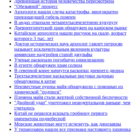
Древнейшая история человечества пересмотрена
"Обезьяний" процесс
Археологи нашли следы катастрофы, многократно
превзошедшей гибель помпеи
В андах откопали четырехтысячелетнюю кукурузу
Древнеегипетский храм обнаружен на каирском рынке
Китайские археологи нашли рисунок на скале, возраст
которого 3 тыс. лет
Доктор исторических наук археолог гамлет петросян
называет исключительным явлением культуры
армянские надгробия старой джульфы
Ученые раскопали погибшую цивилизацию
В египте обнаружен храм солнца
В северной корее начнутся раскопки древнего дворца
Трехтысячелетние наскальные рисунки ладонью
обнаружены в китае
Неизвестные руины майя обнаружили с помощью их
химической "подписи"
Племена майя стали жертвой собственной беспечности
"Двойной удар" уничтожил неандертальцов раньше, чем
считалось
Китай не решился вскрыть гробницу первого
императора поднебесной
Морские животные могут исчезнуть, как динозавры
У тиранозавра нашли все признаки настоящего хищника