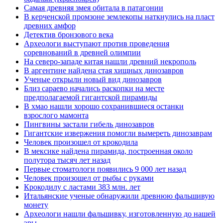
Самая древняя змея обитала в патагонии
В керченской промзоне землекопы наткнулись на пласт
древних амфор
Детектив бронзового века
Археологи выступают против проведения
соревнований в древней олимпии
На северо-западе китая нашли древний некрополь
В аргентине найдена стая хищных динозавров
Ученые открыли новый вид динозавров
Близ сараево начались раскопки на месте
предполагаемой гигантской пирамиды
В хмао нашли хорошо сохранившиеся останки
взрослого мамонта
Пингвины застали гибель динозавров
Гигантские извержения помогли вымереть динозаврам
Человек произошел от крокодила
В мексике найдена пирамида, построенная около
полутора тысяч лет назад
Первые стоматологи появились 9 000 лет назад
Человек произошел от рыбы с руками
Крокодилу с ластами 383 млн. лет
Итальянские ученые обнаружили древнюю фальшивую
монету
Археологи нашли фальшивку, изготовленную до нашей
эры