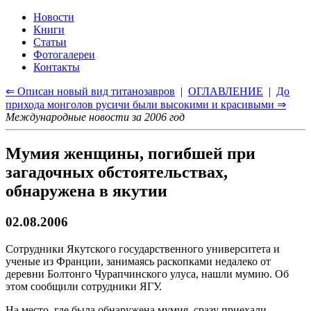
Новости
Книги
Статьи
Фотогалереи
Контакты
⇐ Описан новый вид титанозавров
|
ОГЛАВЛЕНИЕ
|
До
прихода монголов русичи были высокими и красивыми ⇒
Международные новости за 2006 год
Мумия женщины, погибшей при
загадочных обстоятельствах,
обнаружена в якутии
02.08.2006
Сотрудники Якутского государственного университета и
ученые из Франции, занимаясь раскопками недалеко от
деревни Болтонго Чурапчинского улуса, нашли мумию. Об
этом сообщили сотрудники ЯГУ.
На место, где была обнаружена мумия, сразу приехали