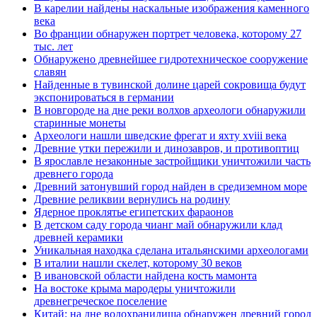
В карелии найдены наскальные изображения каменного
века
Во франции обнаружен портрет человека, которому 27
тыс. лет
Обнаружено древнейшее гидротехническое сооружение
славян
Найденные в тувинской долине царей сокровища будут
экспонироваться в германии
В новгороде на дне реки волхов археологи обнаружили
старинные монеты
Археологи нашли шведские фрегат и яхту xviii века
Древние утки пережили и динозавров, и противоптиц
В ярославле незаконные застройщики уничтожили часть
древнего города
Древний затонувший город найден в средиземном море
Древние реликвии вернулись на родину
Ядерное проклятье египетских фараонов
В детском саду города чианг май обнаружили клад
древней керамики
Уникальная находка сделана итальянскими археологами
В италии нашли скелет, которому 30 веков
В ивановской области найдена кость мамонта
На востоке крыма мародеры уничтожили
древнегреческое поселение
Китай: на дне водохранилища обнаружен древний город