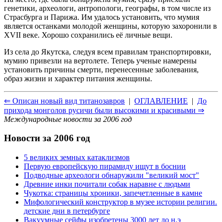
генетики, археологи, антропологи, географы, в том числе из
Страсбурга и Парижа. Им удалось установить, что мумия
является останками молодой женщины, которую захоронили в
XVII веке. Хорошо сохранились её личные вещи.
Из села до Якутска, следуя всем правилам транспортировки,
мумию привезли на вертолете. Теперь ученые намерены
установить причины смерти, перенесенные заболевания,
образ жизни и характер питания женщины.
⇐ Описан новый вид титанозавров
|
ОГЛАВЛЕНИЕ
|
До
прихода монголов русичи были высокими и красивыми ⇒
Международные новости за 2006 год
Новости за 2006 год
5 великих земных катаклизмов
Первую европейскую пирамиду ищут в боснии
Подводные археологи обнаружили "великий мост"
Древние инки почитали собак наравне с людьми
Чукотка: страницы хроники, запечетленные в камне
Мифологический конструктор в музее истории религии.
детские дни в петербурге
Вакуумные сейфы изобретены 3000 лет до н.э