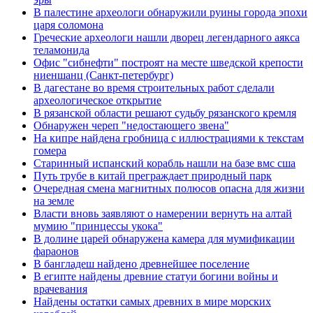
В палестине археологи обнаружили руины города эпохи
царя соломона
Греческие археологи нашли дворец легендарного аякса
теламонида
Офис "сибнефти" построят на месте шведской крепости
ниеншанц (Санкт-петербург)
В дагестане во время строительных работ сделали
археологическое открытие
В рязанской области решают судьбу рязанского кремля
Обнаружен череп "недостающего звена"
На кипре найдена гробница с иллюстрациями к текстам
гомера
Старинный испанский корабль нашли на базе вмс сша
Путь трубе в китай преграждает природный парк
Очередная смена магнитных полюсов опасна для жизни
на земле
Власти вновь заявляют о намерении вернуть на алтай
мумию "принцессы укока"
В долине царей обнаружена камера для мумификации
фараонов
В бангладеш найдено древнейшее поселение
В египте найдены древние статуи богини войны и
врачевания
Найдены остатки самых древних в мире морских