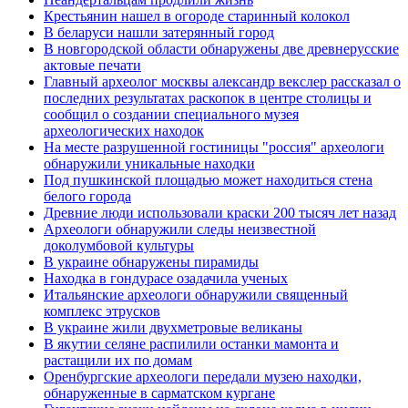
Крестьянин нашел в огороде старинный колокол
В беларуси нашли затерянный город
В новгородской области обнаружены две древнерусские
актовые печати
Главный археолог москвы александр векслер рассказал о
последних результатах раскопок в центре столицы и
сообщил о создании специального музея
археологических находок
На месте разрушенной гостиницы "россия" археологи
обнаружили уникальные находки
Под пушкинской площадью может находиться стена
белого города
Древние люди использовали краски 200 тысяч лет назад
Археологи обнаружили следы неизвестной
доколумбовой культуры
В украине обнаружены пирамиды
Находка в гондурасе озадачила ученых
Итальянские археологи обнаружили священный
комплекс этрусков
В украине жили двухметровые великаны
В якутии селяне распилили останки мамонта и
растащили их по домам
Оренбургские археологи передали музею находки,
обнаруженные в сарматском кургане