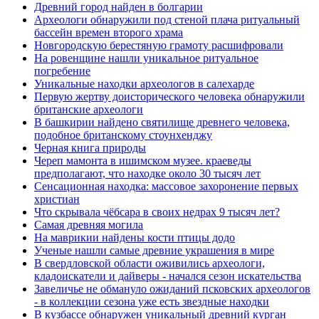
Древний город найден в болгарии
Археологи обнаружили под стеной плача ритуальный
бассейн времен второго храма
Новгородскую берестяную грамоту расшифровали
На ровенщине нашли уникальное ритуальное
погребение
Уникальные находки археологов в салехарде
Первую жертву доисторического человека обнаружили
британские археологи
В башкирии найдено святилище древнего человека,
подобное британскому стоунхенджу
Черная книга природы
Череп мамонта в ишимском музее. краеведы
предполагают, что находке около 30 тысяч лет
Сенсационная находка: массовое захоронение первых
христиан
Что скрывала чёбсара в своих недрах 9 тысяч лет?
Самая древняя могила
На маврикии найдены кости птицы додо
Ученые нашли самые древние украшения в мире
В свердловской области оживились археологи,
кладоискатели и дайверы - начался сезон искательства
Завеличье не обмануло ожиданий псковских археологов
- в коллекции сезона уже есть звездные находки
В кузбассе обнаружен уникальный древний курган