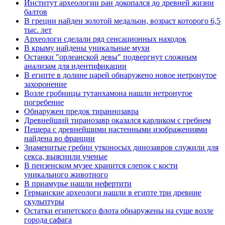
Институт археологии ран докопался до древней жизни
балтов
В греции найден золотой медальон, возраст которого 6,5
тыс. лет
Археологи сделали ряд сенсационных находок
В крыму найдены уникальные мухи
Останки "орлеанской девы" подвергнут сложным
анализам для идентификации
В египте в долине царей обнаружено новое нетронутое
захоронение
Возле гробницы тутанхамона нашли нетронутое
погребение
Обнаружен предок тираннозавра
Древнейший тиранозавр оказался карликом с гребнем
Пещера с древнейшими настенными изображениями
найдена во франции
Знаменитые гребни утконосых динозавров служили для
секса, выяснили ученые
В пензенском музее хранится слепок с кости
уникального животного
В приамурье нашли нефертити
Германские археологи нашли в египте три древние
скульптуры
Остатки египетского флота обнаружены на суше возле
города сафага