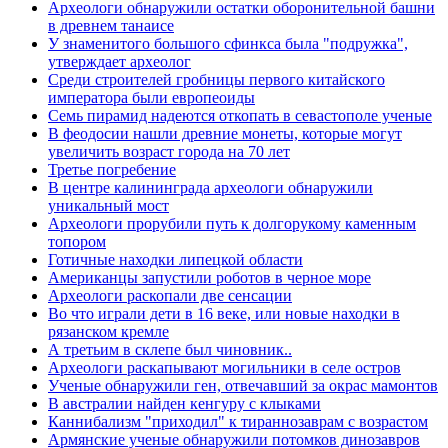
Археологи обнаружили остатки оборонительной башни
в древнем танаисе
У знаменитого большого сфинкса была "подружка",
утверждает археолог
Среди строителей гробницы первого китайского
императора были европеоиды
Семь пирамид надеются откопать в севастополе ученые
В феодосии нашли древние монеты, которые могут
увеличить возраст города на 70 лет
Третье погребение
В центре калининграда археологи обнаружили
уникальный мост
Археологи прорубили путь к долгорукому каменным
топором
Готичные находки липецкой области
Американцы запустили роботов в черное море
Археологи раскопали две сенсации
Во что играли дети в 16 веке, или новые находки в
рязанском кремле
А третьим в склепе был чиновник..
Археологи раскапывают могильники в селе остров
Ученые обнаружили ген, отвечавший за окрас мамонтов
В австралии найден кенгуру с клыками
Каннибализм "приходил" к тираннозаврам с возрастом
Армянские ученые обнаружили потомков динозавров