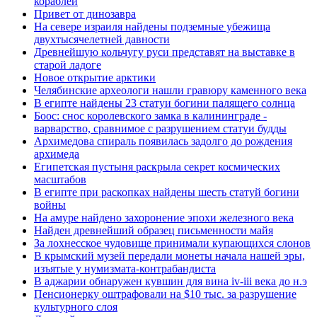
кораблей
Привет от динозавра
На севере израиля найдены подземные убежища
двухтысячелетней давности
Древнейшую кольчугу руси представят на выставке в
старой ладоге
Новое открытие арктики
Челябинские археологи нашли гравюру каменного века
В египте найдены 23 статуи богини палящего солнца
Боос: снос королевского замка в калининграде -
варварство, сравнимое с разрушением статуи будды
Архимедова спираль появилась задолго до рождения
архимеда
Египетская пустыня раскрыла секрет космических
масштабов
В египте при раскопках найдены шесть статуй богини
войны
На амуре найдено захоронение эпохи железного века
Найден древнейший образец письменности майя
За лохнесское чудовище принимали купающихся слонов
В крымский музей передали монеты начала нашей эры,
изъятые у нумизмата-контрабандиста
В аджарии обнаружен кувшин для вина iv-iii века до н.э
Пенсионерку оштрафовали на $10 тыс. за разрушение
культурного слоя