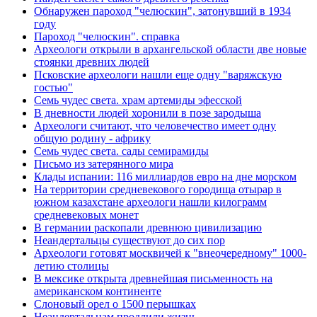
Обнаружен пароход "челюскин", затонувший в 1934
году
Пароход "челюскин". справка
Археологи открыли в архангельской области две новые
стоянки древних людей
Псковские археологи нашли еще одну "варяжскую
гостью"
Семь чудес света. храм артемиды эфесской
В дневности людей хоронили в позе зародыша
Археологи считают, что человечество имеет одну
общую родину - африку
Семь чудес света. сады семирамиды
Письмо из затерянного мира
Клады испании: 116 миллиардов евро на дне морском
На территории средневекового городища отырар в
южном казахстане археологи нашли килограмм
средневековых монет
В германии раскопали древнюю цивилизацию
Неандертальцы существуют до сих пор
Археологи готовят москвичей к "внеочередному" 1000-
летию столицы
В мексике открыта древнейшая письменность на
американском континенте
Слоновый орел о 1500 перышках
Неандертальцам продлили жизнь