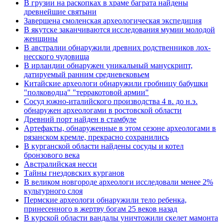
В грузии на раскопках в храме баграта найдены
древнейшие святыни
Завершена смоленская археологическая экспедиция
В якутске заканчиваются исследования мумии молодой
женщины
В австралии обнаружили древних родственников лох-
несского чудовища
В ирландии обнаружен уникальный манускрипт,
датируемый ранним средневековьем
Китайские археологи обнаружили гробницу бабушки
"полководца" "терракотовой армии"
Сосуд южно-италийского производства 4 в. до н.э.
обнаружен археологами в ростовской области
Древний порт найден в стамбуле
Артефакты, обнаруженные в этом сезоне археологами в
рязанском кремле, прекрасно сохранились
В курганской области найдены сосуды и котел
бронзового века
Австралийская несси
Тайны гнездовских курганов
В великом новгороде археологи исследовали менее 2%
культурного слоя
Пермские археологи обнаружили тело ребенка,
принесенного в жертву богам 25 веков назад
В курской области вандалы уничтожили скелет мамонта