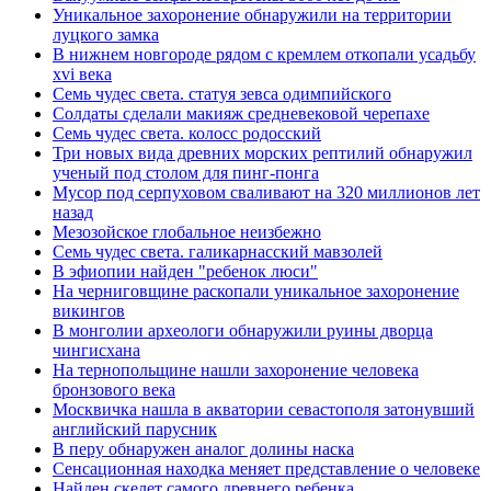
Уникальное захоронение обнаружили на территории
луцкого замка
В нижнем новгороде рядом с кремлем откопали усадьбу
xvi века
Семь чудес света. статуя зевса одимпийского
Солдаты сделали макияж средневековой черепахе
Семь чудес света. колосс родосский
Три новых вида древних морских рептилий обнаружил
ученый под столом для пинг-понга
Мусор под cерпуховом сваливают на 320 миллионов лет
назад
Мезозойское глобальное неизбежно
Семь чудес света. галикарнасский мавзолей
В эфиопии найден "ребенок люси"
На черниговщине раскопали уникальное захоронение
викингов
В монголии археологи обнаружили руины дворца
чингисхана
На тернопольщине нашли захоронение человека
бронзового века
Москвичка нашла в акватории севастополя затонувший
английский парусник
В перу обнаружен аналог долины наска
Сенсационная находка меняет представление о человеке
Найден скелет самого древнего ребенка