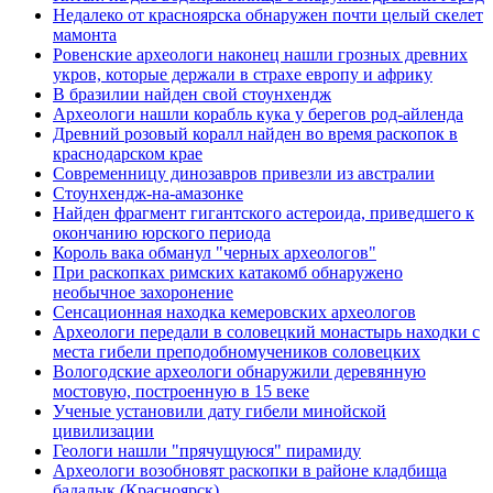
Недалеко от красноярска обнаружен почти целый скелет
мамонта
Ровенские археологи наконец нашли грозных древних
укров, которые держали в страхе европу и африку
В бразилии найден свой стоунхендж
Археологи нашли корабль кука у берегов род-айленда
Древний розовый коралл найден во время раскопок в
краснодарском крае
Современницу динозавров привезли из австралии
Стоунхендж-на-амазонке
Найден фрагмент гигантского астероида, приведшего к
окончанию юрского периода
Король вака обманул "черных археологов"
При раскопках римских катакомб обнаружено
необычное захоронение
Сенсационная находка кемеровских археологов
Археологи передали в соловецкий монастырь находки с
места гибели преподобномучеников соловецких
Вологодские археологи обнаружили деревянную
мостовую, построенную в 15 веке
Ученые установили дату гибели минойской
цивилизации
Геологи нашли "прячущуюся" пирамиду
Археологи возобновят раскопки в районе кладбища
бадалык (Красноярск)