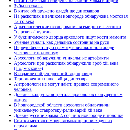
Гигантские знаки найдены на склоне холма в индии
Зубы из скалы
В китае обнаружено кладбище динозавров
На раскопках в великом новгороде обнаружена мостовая
12-го века
Археологические исследования всемирно известного
"царского" кургана
У букингемского дворца археологи ищут кости мамонта
Ученые узнали, как делались состояния на руси
Первую берестяную грамоту в великом новгороде
увековечат по-новому
Археологи обнаружили уникальные артефакты
Археологи при раскопках обнаружили гроб xiii века
(Подмосковье)
В израиле найден древний водопровод
Тернополянин нашел яйца динозавра
Антропологи не могут найти предков современного
человека
Древняя колдунья встретила археологов с опущенным
лицом
В hовгородской области археологи обнаружили
уникальную ставротеку-реликварий xii века
Древнерусские храмы-2. софии в новгороде и полоцке
Свитки мертвого моря, возможно, происходят из
иерусалима