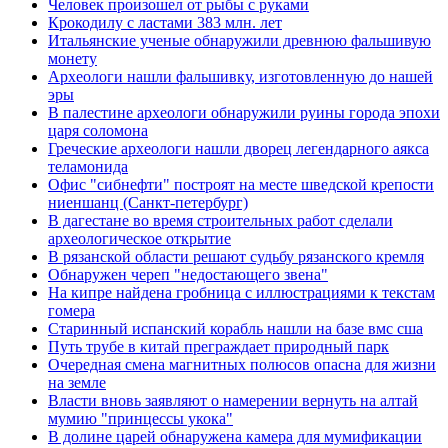
Человек произошел от рыбы с руками
Крокодилу с ластами 383 млн. лет
Итальянские ученые обнаружили древнюю фальшивую
монету
Археологи нашли фальшивку, изготовленную до нашей
эры
В палестине археологи обнаружили руины города эпохи
царя соломона
Греческие археологи нашли дворец легендарного аякса
теламонида
Офис "сибнефти" построят на месте шведской крепости
ниеншанц (Санкт-петербург)
В дагестане во время строительных работ сделали
археологическое открытие
В рязанской области решают судьбу рязанского кремля
Обнаружен череп "недостающего звена"
На кипре найдена гробница с иллюстрациями к текстам
гомера
Старинный испанский корабль нашли на базе вмс сша
Путь трубе в китай преграждает природный парк
Очередная смена магнитных полюсов опасна для жизни
на земле
Власти вновь заявляют о намерении вернуть на алтай
мумию "принцессы укока"
В долине царей обнаружена камера для мумификации