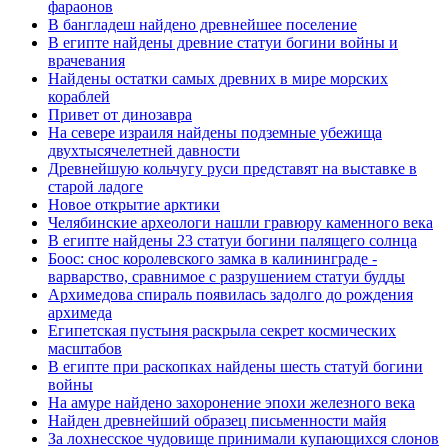
фараонов
В бангладеш найдено древнейшее поселение
В египте найдены древние статуи богини войны и
врачевания
Найдены остатки самых древних в мире морских
кораблей
Привет от динозавра
На севере израиля найдены подземные убежища
двухтысячелетней давности
Древнейшую кольчугу руси представят на выставке в
старой ладоге
Новое открытие арктики
Челябинские археологи нашли гравюру каменного века
В египте найдены 23 статуи богини палящего солнца
Боос: снос королевского замка в калининграде -
варварство, сравнимое с разрушением статуи будды
Архимедова спираль появилась задолго до рождения
архимеда
Египетская пустыня раскрыла секрет космических
масштабов
В египте при раскопках найдены шесть статуй богини
войны
На амуре найдено захоронение эпохи железного века
Найден древнейший образец письменности майя
За лохнесское чудовище принимали купающихся слонов