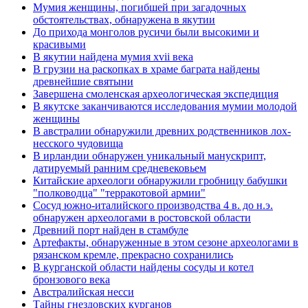
Мумия женщины, погибшей при загадочных
обстоятельствах, обнаружена в якутии
До прихода монголов русичи были высокими и
красивыми
В якутии найдена мумия xvii века
В грузии на раскопках в храме баграта найдены
древнейшие святыни
Завершена смоленская археологическая экспедиция
В якутске заканчиваются исследования мумии молодой
женщины
В австралии обнаружили древних родственников лох-
несского чудовища
В ирландии обнаружен уникальный манускрипт,
датируемый ранним средневековьем
Китайские археологи обнаружили гробницу бабушки
"полководца" "терракотовой армии"
Сосуд южно-италийского производства 4 в. до н.э.
обнаружен археологами в ростовской области
Древний порт найден в стамбуле
Артефакты, обнаруженные в этом сезоне археологами в
рязанском кремле, прекрасно сохранились
В курганской области найдены сосуды и котел
бронзового века
Австралийская несси
Тайны гнездовских курганов