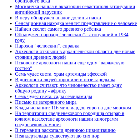
бронзового века
Москвичка нашла в акватории севастополя затонувший
английский парусник
В перу обнаружен аналог долины наска
Сенсационная находка меняет представление о человеке
Найден скелет самого древнего ребенка
Обнаружен пароход "челюскин", затонувший в 1934
году
Пароход "челюскин". справка
Археологи открыли в архангельской области две новые
стоянки древних людей
Псковские археологи нашли еще одну "варяжскую
гостью"
Семь чудес света. храм артемиды эфесской
В дневности людей хоронили в позе зародыша
Археологи считают, что человечество имеет одну
общую родину - африку
Семь чудес света. сады семирамиды
Письмо из затерянного мира
Клады испании: 116 миллиардов евро на дне морском
На территории средневекового городища отырар в
южном казахстане археологи нашли килограмм
средневековых монет
В германии раскопали древнюю цивилизацию
Неандертальцы существуют до сих пор