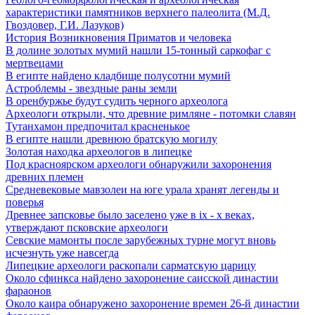
характеристики памятников верхнего палеолита (М.Д.
Гвоздовер, Г.И. Лазуков)
История Возникновения Приматов и человека
В долине золотых мумий нашли 15-тонный саркофаг с
мертвецами
В египте найдено кладбище полусотни мумий
Астроблемы - звездные раны земли
В оренбуржье будут судить черного археолога
Археологи открыли, что древние римляне - потомки славян
Тутанхамон предпочитал красненькое
В египте нашли древнюю братскую могилу
Золотая находка археологов в липецке
Под красноярском археологи обнаружили захоронения
древних племен
Средневековые мавзолеи на юге урала хранят легенды и
поверья
Древнее запсковье было заселено уже в ix - x веках,
утверждают псковские археологи
Севские мамонты после зарубежных турне могут вновь
исчезнуть уже навсегда
Липецкие археологи раскопали сарматскую царицу
Около сфинкса найдено захоронение саисской династии
фараонов
Около каира обнаружено захоронение времен 26-й династии