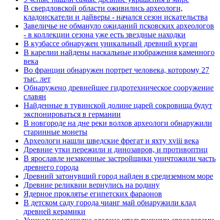
В свердловской области оживились археологи,
кладоискатели и дайверы - начался сезон искательства
Завеличье не обмануло ожиданий псковских археологов
- в коллекции сезона уже есть звездные находки
В кузбассе обнаружен уникальный древний курган
В карелии найдены наскальные изображения каменного
века
Во франции обнаружен портрет человека, которому 27
тыс. лет
Обнаружено древнейшее гидротехническое сооружение
славян
Найденные в тувинской долине царей сокровища будут
экспонироваться в германии
В новгороде на дне реки волхов археологи обнаружили
старинные монеты
Археологи нашли шведские фрегат и яхту xviii века
Древние утки пережили и динозавров, и противоптиц
В ярославле незаконные застройщики уничтожили часть
древнего города
Древний затонувший город найден в средиземном море
Древние реликвии вернулись на родину
Ядерное проклятье египетских фараонов
В детском саду города чианг май обнаружили клад
древней керамики