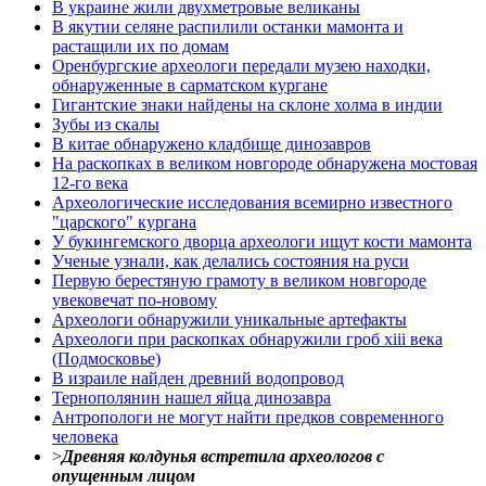
В украине жили двухметровые великаны
В якутии селяне распилили останки мамонта и
растащили их по домам
Оренбургские археологи передали музею находки,
обнаруженные в сарматском кургане
Гигантские знаки найдены на склоне холма в индии
Зубы из скалы
В китае обнаружено кладбище динозавров
На раскопках в великом новгороде обнаружена мостовая
12-го века
Археологические исследования всемирно известного
"царского" кургана
У букингемского дворца археологи ищут кости мамонта
Ученые узнали, как делались состояния на руси
Первую берестяную грамоту в великом новгороде
увековечат по-новому
Археологи обнаружили уникальные артефакты
Археологи при раскопках обнаружили гроб xiii века
(Подмосковье)
В израиле найден древний водопровод
Тернополянин нашел яйца динозавра
Антропологи не могут найти предков современного
человека
>
Древняя колдунья встретила археологов с
опущенным лицом