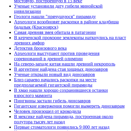
мостовую, построенную в 15 веке
Ученые установили дату гибели минойской
цивилизации
Геологи нашли "прячущуюся" пирамиду
Археологи возобновят раскопки в районе кладбища
бадалык (Красноярск)
Самая древняя змея обитала в патагонии
В керченской промзоне землекопы наткнулись на пласт
древних амфор
Детектив бронзового века
Археологи выступают против проведения
соревнований в древней олимпии
На северо-западе китая нашли древний некрополь
В аргентине найдена стая хищных динозавров
Ученые открыли новый вид динозавров
Близ сараево начались раскопки на месте
предполагаемой гигантской пирамиды
В хмао нашли хорошо сохранившиеся останки
взрослого мамонта
Пингвины застали гибель динозавров
Гигантские извержения помогли вымереть динозаврам
Человек произошел от крокодила
В мексике найдена пирамида, построенная около
полутора тысяч лет назад
Первые стоматологи появились 9 000 лет назад