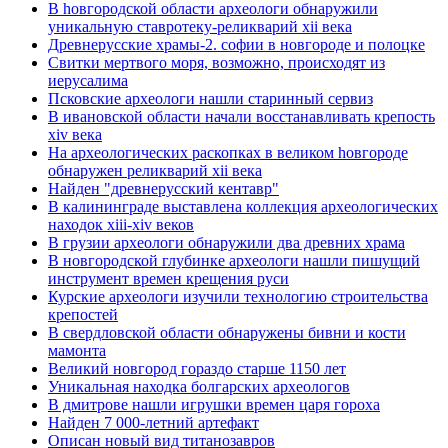
В hовгородской области археологи обнаружили
уникальную ставротеку-реликварий xii века
Древнерусские храмы-2. софии в новгороде и полоцке
Свитки мертвого моря, возможно, происходят из
иерусалима
Псковские археологи нашли старинный сервиз
В ивановской области начали восстанавливать крепость
xiv века
Hа археологических раскопках в великом hовгороде
обнаружен реликварий xii века
Найден "древнерусский кентавр"
В калининграде выставлена коллекция археологических
находок xiii-xiv веков
В грузии археологи обнаружили два древних храма
В новгородской глубинке археологи нашли пишущий
инструмент времен крещения руси
Курские археологи изучили технологию строительства
крепостей
В свердловской области обнаружены бивни и кости
мамонта
Великий новгород гораздо старше 1150 лет
Уникальная находка болгарских археологов
В дмитрове нашли игрушки времен царя гороха
Найден 7 000-летний артефакт
Описан новый вид титанозавров