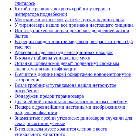
считалось
Китай не решился вскрыть гробницу первого
императора поднебесной
Морские животные могут исчезнуть, как динозавры
У тиранозавра нашли все признаки настоящего хищника
Институт археологии ран докопался до древней жизни
балтов
В греции найден золотой медальон, возраст которого 6,5
тыс. лет
Археологи сделали ряд сенсационных находок
В крыму найдены уникальные мухи
Останки "орлеанской девы" подвергнут сложным
анализам для идентификации
В египте в долине царей обнаружено новое нетронутое
захоронение
Возле гробницы тутанхамона нашли нетронутое
погребение
Обнаружен предок тираннозавра
Древнейший тиранозавр оказался карликом с гребнем
Пещера с древнейшими настенными изображениями
найдена во франции
Знаменитые гребни утконосых динозавров служили для
секса, выяснили ученые
В пензенском музее хранится слепок с кости
уникального животного