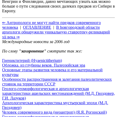
Венгрии и Финляндии, давно мечтающих узнать как можно
больше о пути следования своих далеких предков из Сибири в
Европу.
⇐ Антропологи не могут найти предков современного
человека
|
ОГЛАВЛЕНИЕ
|
В hовгородской области
археологи обнаружили уникальную ставротеку-реликварий
xii века ⇒
Международные новости за 2006 год
По слову
"захоронение"
смотрите так же:
Гиениктитерий (Hyaenictitherium)
Обложка. из глубины веков. Палеозойская эра
Основные этапы развития человека и его материальной
культуры
Особенности распространения м залегания палеолитических
стоянок на территории СССР
Геолого-геоморфологическая и археологическая
характеристики ашельских местонахождений (М.Д. Гвоздовер,
Г.И. Лазуков)
Археологическая характеристика мустьерской эпохи (М.Д.
Гвоздовер)
Человек современного вида (неоантроп) (Я.Я. Рогинский)
Геолого-геоморфологическая и археологическая