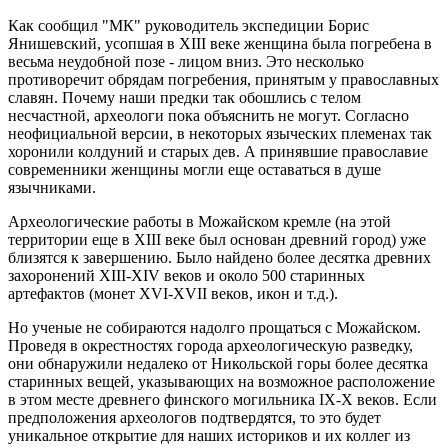
Как сообщил "МК" руководитель экспедиции Борис
Янишевский, усопшая в XIII веке женщина была погребена в
весьма неудобной позе - лицом вниз. Это несколько
противоречит обрядам погребения, принятым у православных
славян. Почему наши предки так обошлись с телом
несчастной, археологи пока объяснить не могут. Согласно
неофициальной версии, в некоторых языческих племенах так
хоронили колдуний и старых дев. А принявшие православие
современники женщины могли еще оставаться в душе
язычниками.
Археологические работы в Можайском кремле (на этой
территории еще в XIII веке был основан древний город) уже
близятся к завершению. Было найдено более десятка древних
захоронений XIII-XIV веков и около 500 старинных
артефактов (монет XVI-XVII веков, икон и т.д.).
Но ученые не собираются надолго прощаться с Можайском.
Проведя в окрестностях города археологическую разведку,
они обнаружили недалеко от Никольской горы более десятка
старинных вещей, указывающих на возможное расположение
в этом месте древнего финского могильника IX-X веков. Если
предположения археологов подтвердятся, то это будет
уникальное открытие для наших историков и их коллег из