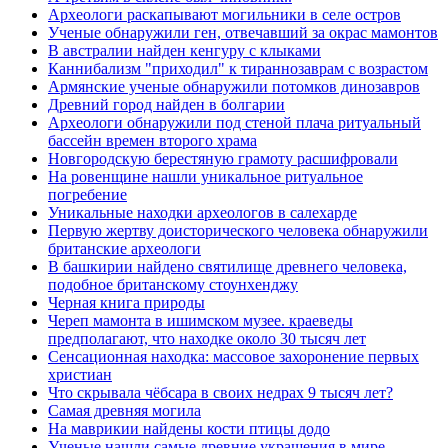
Археологи раскапывают могильники в селе остров
Ученые обнаружили ген, отвечавший за окрас мамонтов
В австралии найден кенгуру с клыками
Каннибализм "приходил" к тираннозаврам с возрастом
Армянские ученые обнаружили потомков динозавров
Древний город найден в болгарии
Археологи обнаружили под стеной плача ритуальный
бассейн времен второго храма
Новгородскую берестяную грамоту расшифровали
На ровенщине нашли уникальное ритуальное
погребение
Уникальные находки археологов в салехарде
Первую жертву доисторического человека обнаружили
британские археологи
В башкирии найдено святилище древнего человека,
подобное британскому стоунхенджу
Черная книга природы
Череп мамонта в ишимском музее. краеведы
предполагают, что находке около 30 тысяч лет
Сенсационная находка: массовое захоронение первых
христиан
Что скрывала чёбсара в своих недрах 9 тысяч лет?
Самая древняя могила
На маврикии найдены кости птицы додо
Ученые нашли самые древние украшения в мире