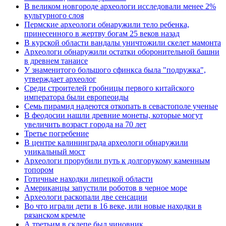
В великом новгороде археологи исследовали менее 2%
культурного слоя
Пермские археологи обнаружили тело ребенка,
принесенного в жертву богам 25 веков назад
В курской области вандалы уничтожили скелет мамонта
Археологи обнаружили остатки оборонительной башни
в древнем танаисе
У знаменитого большого сфинкса была "подружка",
утверждает археолог
Среди строителей гробницы первого китайского
императора были европеоиды
Семь пирамид надеются откопать в севастополе ученые
В феодосии нашли древние монеты, которые могут
увеличить возраст города на 70 лет
Третье погребение
В центре калининграда археологи обнаружили
уникальный мост
Археологи прорубили путь к долгорукому каменным
топором
Готичные находки липецкой области
Американцы запустили роботов в черное море
Археологи раскопали две сенсации
Во что играли дети в 16 веке, или новые находки в
рязанском кремле
А третьим в склепе был чиновник..