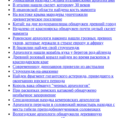
Уникальная находка сделана итальянскими археологами
В италии нашли скелет, которому 30 веков
В ивановской области найдена кость мамонта
На востоке крыма мародеры уничтожили
древнегреческое поселение
Китай: на дне водохранилища обнаружен древний город
Недалеко от красноярска обнаружен почти целый скелет
мамонта
Ровенские археологи наконец нашли грозных древних
укров, которые держали в страхе европу и африку
В бразилии найден свой стоунхендж
Археологи нашли корабль кука у берегов род-айленда
Древний розовый коралл найден во время раскопок в
краснодарском крае
Современницу динозавров привезли из австралии
Стоунхендж-на-амазонке
Найден фрагмент гигантского астероида, приведшего к
окончанию юрского периода
Король вака обманул "черных археологов"
При раскопках римских катакомб обнаружено
необычное захоронение
Сенсационная находка кемеровских археологов
Археологи передали в соловецкий монастырь находки с
места гибели преподобномучеников соловецких
Вологодские археологи обнаружили деревянную