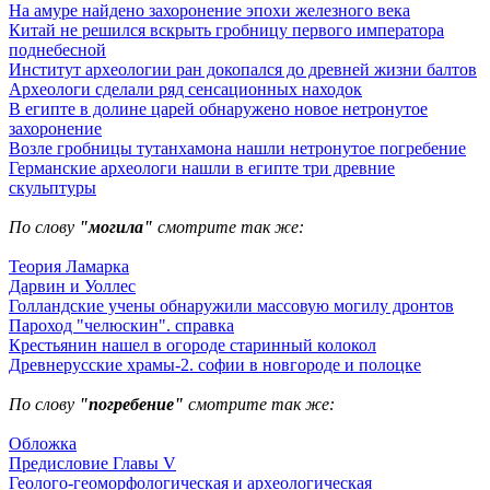
На амуре найдено захоронение эпохи железного века
Китай не решился вскрыть гробницу первого императора
поднебесной
Институт археологии ран докопался до древней жизни балтов
Археологи сделали ряд сенсационных находок
В египте в долине царей обнаружено новое нетронутое
захоронение
Возле гробницы тутанхамона нашли нетронутое погребение
Германские археологи нашли в египте три древние
скульптуры
По слову
"могила"
смотрите так же:
Теория Ламарка
Дарвин и Уоллес
Голландские учены обнаружили массовую могилу дронтов
Пароход "челюскин". справка
Крестьянин нашел в огороде старинный колокол
Древнерусские храмы-2. софии в новгороде и полоцке
По слову
"погребение"
смотрите так же:
Обложка
Предисловие Главы V
Геолого-геоморфологическая и археологическая