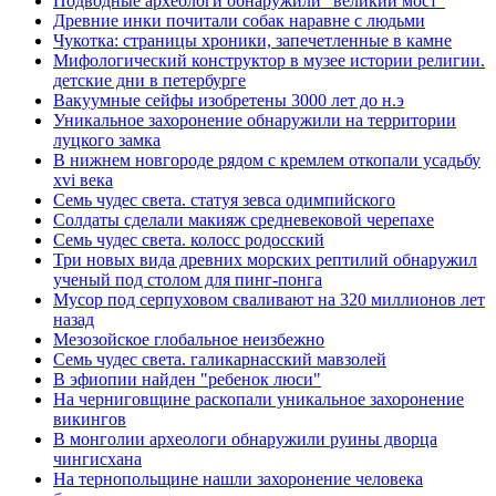
Подводные археологи обнаружили "великий мост"
Древние инки почитали собак наравне с людьми
Чукотка: страницы хроники, запечетленные в камне
Мифологический конструктор в музее истории религии.
детские дни в петербурге
Вакуумные сейфы изобретены 3000 лет до н.э
Уникальное захоронение обнаружили на территории
луцкого замка
В нижнем новгороде рядом с кремлем откопали усадьбу
xvi века
Семь чудес света. статуя зевса одимпийского
Солдаты сделали макияж средневековой черепахе
Семь чудес света. колосс родосский
Три новых вида древних морских рептилий обнаружил
ученый под столом для пинг-понга
Мусор под cерпуховом сваливают на 320 миллионов лет
назад
Мезозойское глобальное неизбежно
Семь чудес света. галикарнасский мавзолей
В эфиопии найден "ребенок люси"
На черниговщине раскопали уникальное захоронение
викингов
В монголии археологи обнаружили руины дворца
чингисхана
На тернопольщине нашли захоронение человека