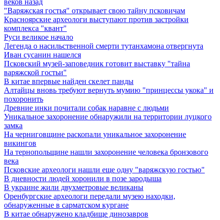
веков назад
"Варяжская гостья" открывает свою тайну псковичам
Красноярские археологи выступают против застройки
комплекса "квант"
Руси великое начало
Легенда о насильственной смерти тутанхамона отвергнута
Иван сусанин нашелся
Псковский музей-заповедник готовит выставку "тайна
варяжской гостьи"
В китае впервые найден скелет панды
Алтайцы вновь требуют вернуть мумию "принцессы укока" и
похоронить
Древние инки почитали собак наравне с людьми
Уникальное захоронение обнаружили на территории луцкого
замка
На черниговщине раскопали уникальное захоронение
викингов
На тернопольщине нашли захоронение человека бронзового
века
Псковские археологи нашли еще одну "варяжскую гостью"
В дневности людей хоронили в позе зародыша
В украине жили двухметровые великаны
Оренбургские археологи передали музею находки,
обнаруженные в сарматском кургане
В китае обнаружено кладбище динозавров