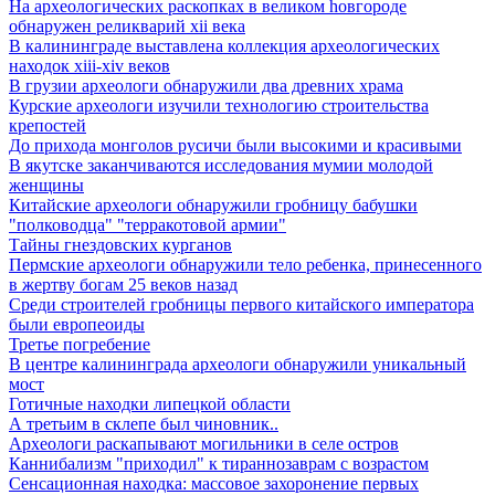
Hа археологических раскопках в великом hовгороде
обнаружен реликварий xii века
В калининграде выставлена коллекция археологических
находок xiii-xiv веков
В грузии археологи обнаружили два древних храма
Курские археологи изучили технологию строительства
крепостей
До прихода монголов русичи были высокими и красивыми
В якутске заканчиваются исследования мумии молодой
женщины
Китайские археологи обнаружили гробницу бабушки
"полководца" "терракотовой армии"
Тайны гнездовских курганов
Пермские археологи обнаружили тело ребенка, принесенного
в жертву богам 25 веков назад
Среди строителей гробницы первого китайского императора
были европеоиды
Третье погребение
В центре калининграда археологи обнаружили уникальный
мост
Готичные находки липецкой области
А третьим в склепе был чиновник..
Археологи раскапывают могильники в селе остров
Каннибализм "приходил" к тираннозаврам с возрастом
Сенсационная находка: массовое захоронение первых