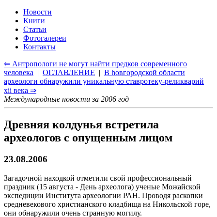
Новости
Книги
Статьи
Фотогалереи
Контакты
⇐ Антропологи не могут найти предков современного
человека
|
ОГЛАВЛЕНИЕ
|
В hовгородской области
археологи обнаружили уникальную ставротеку-реликварий
xii века ⇒
Международные новости за 2006 год
Древняя колдунья встретила
археологов с опущенным лицом
23.08.2006
Загадочной находкой отметили свой профессиональный
праздник (15 августа - День археолога) ученые Можайской
экспедиции Института археологии РАН. Проводя раскопки
средневекового христианского кладбища на Никольской горе,
они обнаружили очень странную могилу.