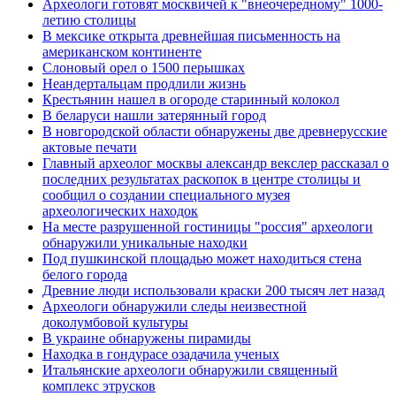
Археологи готовят москвичей к "внеочередному" 1000-
летию столицы
В мексике открыта древнейшая письменность на
американском континенте
Слоновый орел о 1500 перышках
Неандертальцам продлили жизнь
Крестьянин нашел в огороде старинный колокол
В беларуси нашли затерянный город
В новгородской области обнаружены две древнерусские
актовые печати
Главный археолог москвы александр векслер рассказал о
последних результатах раскопок в центре столицы и
сообщил о создании специального музея
археологических находок
На месте разрушенной гостиницы "россия" археологи
обнаружили уникальные находки
Под пушкинской площадью может находиться стена
белого города
Древние люди использовали краски 200 тысяч лет назад
Археологи обнаружили следы неизвестной
доколумбовой культуры
В украине обнаружены пирамиды
Находка в гондурасе озадачила ученых
Итальянские археологи обнаружили священный
комплекс этрусков