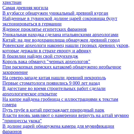
христиан
Самая древняя могила
В кузбассе обнаружен уникальный древний курган
Найденные в тувинской долине царей сокровища будут
экспонироваться в германии
Ядерное проклятье египетских фараонов
Уникальная находка сделана итальянскими археологами
Китай: на дне водохранилища обнаружен древний город
Ровенские археологи наконец нашли грозных древних укров,
которые держали в страхе европу и африку
В бразилии найден свой стоунхендж
Король вака обманул "черных археологов"
При раскопках римских катакомб обнаружено необычное
захоронение
На северо-западе китая нашли древний некрополь
Первые стоматологи появились 9 000 лет назад
В дагестане во время строительных работ сделали
археологическое открытие
На кипре найдена гробница с иллюстрациями к текстам
гомера
Путь трубе в китай преграждает природный парк
Власти вновь заявляют о намерении вернуть на алтай мумию
"принцессы укока"
В долине царей обнаружена камера для мумификации
фараонов