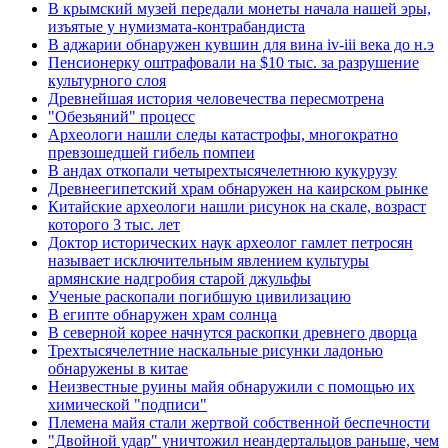
В крымский музей передали монеты начала нашей эры,
изъятые у нумизмата-контрабандиста
В аджарии обнаружен кувшин для вина iv-iii века до н.э
Пенсионерку оштрафовали на $10 тыс. за разрушение
культурного слоя
Древнейшая история человечества пересмотрена
"Обезьяний" процесс
Археологи нашли следы катастрофы, многократно
превзошедшей гибель помпеи
В андах откопали четырехтысячелетнюю кукурузу
Древнеегипетский храм обнаружен на каирском рынке
Китайские археологи нашли рисунок на скале, возраст
которого 3 тыс. лет
Доктор исторических наук археолог гамлет петросян
называет исключительным явлением культуры
армянские надгробия старой джульфы
Ученые раскопали погибшую цивилизацию
В египте обнаружен храм солнца
В северной корее начнутся раскопки древнего дворца
Трехтысячелетние наскальные рисунки ладонью
обнаружены в китае
Неизвестные руины майя обнаружили с помощью их
химической "подписи"
Племена майя стали жертвой собственной беспечности
"Двойной удар" уничтожил неандертальцов раньше, чем