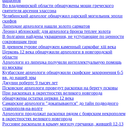
фараонов
Во владимирской области обнаружены мощи греческого
святителя арсения элассона
Челябинский археолог обнаружил царский могильник эпохи
скифов
Липецкие археологи нашли золото сарматов
Леонид яблонский: для археолога бронза теплее золота
В болгарии найдены украшения, не уступающие по ценности
сокровищам трои
В древнем турове обнаружен каменный саркофаг xiii века
Церковь 12 века обнаружили археологи в новгородской
области
Археологи из липецка получили интеллектуальную помощь
из москвы
Кузбасские археологи обнаружили скифские захоронения 6-5
вв. до нашей эры
Джулии робертс 9 тысяч лет
Псковские археологи проведут раскопки на берегу псковы
При раскопках в окрестностях великого новгорода
обнаружены остатки церкви 12 века
Самарские археологи "докапываются" до тайн подводного
ставрополя-на-волге
Археологи продолжат раскопки рядом с боярским некрополем
в окрестностях великого новгорода
Россияне раскопали в крыму могилу гречанки, жившей 12-13