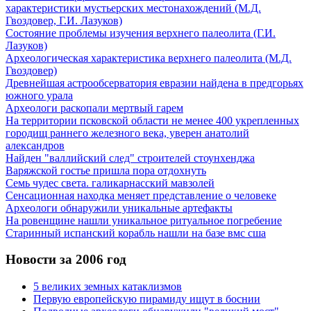
характеристики мустьерских местонахождений (М.Д.
Гвоздовер, Г.И. Лазуков)
Состояние проблемы изучения верхнего палеолита (Г.И.
Лазуков)
Археологическая характеристика верхнего палеолита (М.Д.
Гвоздовер)
Древнейшая астрообсерватория евразии найдена в предгорьях
южного урала
Археологи раскопали мертвый гарем
На территории псковской области не менее 400 укрепленных
городищ раннего железного века, уверен анатолий
александров
Найден "валлийский след" строителей стоунхенджа
Варяжской гостье пришла пора отдохнуть
Семь чудес света. галикарнасский мавзолей
Сенсационная находка меняет представление о человеке
Археологи обнаружили уникальные артефакты
На ровенщине нашли уникальное ритуальное погребение
Старинный испанский корабль нашли на базе вмс сша
Новости за 2006 год
5 великих земных катаклизмов
Первую европейскую пирамиду ищут в боснии