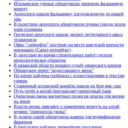
Итальянские ученые обнаружили древнюю фальшивую
монету
Археологи нашли фальшивку, изготовленную до нашей
эры
В палестине археологи обнаружили руины города эпохи
царя соломона
Греческие археологи нашли дворец легендарного аякса
теламонида
Офис "сибнефти" построят на месте шведской крепости
ниеншанц (Санкт-петербург)
В дагестане во время строительных работ сделали
археологическое открытие
В рязанской области решают судьбу рязанского кремля
Обнаружен череп "недостающего звена"
На кипре найдена гробница с иллюстрациями к текстам
гомера
Старинный испанский корабль нашли на базе вмс сша
Путь трубе в китай преграждает природный парк
Очередная смена магнитных полюсов опасна для жизни
на земле
Власти вновь заявляют о намерении вернуть на алтай
мумию "принцессы укока"
В долине царей обнаружена камера для мумификации
фараонов
В бангладеш найдено древнейшее поселение