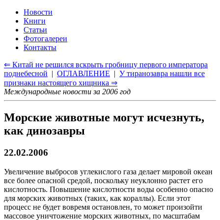
Новости
Книги
Статьи
Фотогалереи
Контакты
⇐ Китай не решился вскрыть гробницу первого императора
поднебесной
|
ОГЛАВЛЕНИЕ
|
У тиранозавра нашли все
признаки настоящего хищника ⇒
Международные новости за 2006 год
Морские животные могут исчезнуть,
как динозавры
22.02.2006
Увеличение выбросов углекислого газа делает мировой океан
все более опасной средой, поскольку неуклонно растет его
кислотность. Повышение кислотности воды особенно опасно
для морских животных (таких, как кораллы). Если этот
процесс не будет вовремя остановлен, то может произойти
массовое уничтожение морских животных, по масштабам