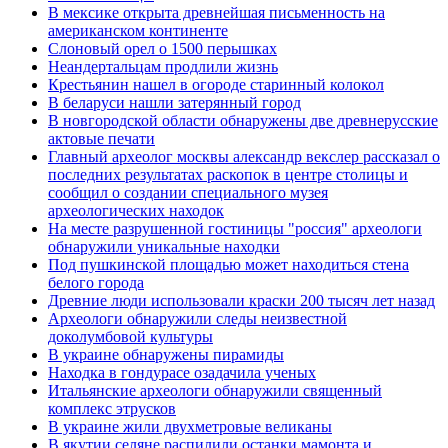
В мексике открыта древнейшая письменность на
американском континенте
Слоновый орел о 1500 перышках
Неандертальцам продлили жизнь
Крестьянин нашел в огороде старинный колокол
В беларуси нашли затерянный город
В новгородской области обнаружены две древнерусские
актовые печати
Главный археолог москвы александр векслер рассказал о
последних результатах раскопок в центре столицы и
сообщил о создании специального музея
археологических находок
На месте разрушенной гостиницы "россия" археологи
обнаружили уникальные находки
Под пушкинской площадью может находиться стена
белого города
Древние люди использовали краски 200 тысяч лет назад
Археологи обнаружили следы неизвестной
доколумбовой культуры
В украине обнаружены пирамиды
Находка в гондурасе озадачила ученых
Итальянские археологи обнаружили священный
комплекс этрусков
В украине жили двухметровые великаны
В якутии селяне распилили останки мамонта и