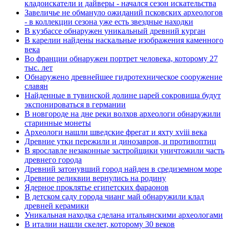
кладоискатели и дайверы - начался сезон искательства
Завеличье не обмануло ожиданий псковских археологов
- в коллекции сезона уже есть звездные находки
В кузбассе обнаружен уникальный древний курган
В карелии найдены наскальные изображения каменного
века
Во франции обнаружен портрет человека, которому 27
тыс. лет
Обнаружено древнейшее гидротехническое сооружение
славян
Найденные в тувинской долине царей сокровища будут
экспонироваться в германии
В новгороде на дне реки волхов археологи обнаружили
старинные монеты
Археологи нашли шведские фрегат и яхту xviii века
Древние утки пережили и динозавров, и противоптиц
В ярославле незаконные застройщики уничтожили часть
древнего города
Древний затонувший город найден в средиземном море
Древние реликвии вернулись на родину
Ядерное проклятье египетских фараонов
В детском саду города чианг май обнаружили клад
древней керамики
Уникальная находка сделана итальянскими археологами
В италии нашли скелет, которому 30 веков