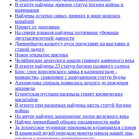
В египте найдены древние статуи богини войны и
врачевания
Найдены остатки самых древних в мире морских
кораблей
Привет от динозавра
На севере израиля найдены подземные убежища
двухтысячелетней давности
Древнейшую кольчугу руси представят на выставке в
старой ладоге
Новое открытие арктики
Челябинские археологи нашли гравюру каменного века
В египте найдены 23 статуи богини палящего солнца
Боос: снос королевского замка в калининграде -
варварство, сравнимое с разрушением статуи будды
Архимедова спираль появилась задолго до рождения
архимеда
Египетская пустыня раскрыла секрет космических
масштабов
В египте при раскопках найдены шесть статуй богини
войны
На амуре найдено захоронение эпохи железного века
Найден древнейший образец письменности майя
За лохнесское чудовище принимали купающихся слонов
В крымский музей передали монеты начала нашей эры,
изъятые у нумизмата-контрабандиста