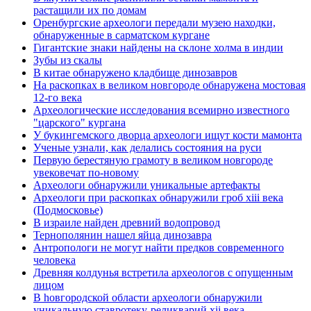
растащили их по домам
Оренбургские археологи передали музею находки,
обнаруженные в сарматском кургане
Гигантские знаки найдены на склоне холма в индии
Зубы из скалы
В китае обнаружено кладбище динозавров
На раскопках в великом новгороде обнаружена мостовая
12-го века
Археологические исследования всемирно известного
"царского" кургана
У букингемского дворца археологи ищут кости мамонта
Ученые узнали, как делались состояния на руси
Первую берестяную грамоту в великом новгороде
увековечат по-новому
Археологи обнаружили уникальные артефакты
Археологи при раскопках обнаружили гроб xiii века
(Подмосковье)
В израиле найден древний водопровод
Тернополянин нашел яйца динозавра
Антропологи не могут найти предков современного
человека
Древняя колдунья встретила археологов с опущенным
лицом
В hовгородской области археологи обнаружили
уникальную ставротеку-реликварий xii века