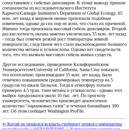
сопоставимое с гибелью динозавров. К этому выводу пришли
специалисты из исследовательского Института
Карнеги\Carnegie Institution's Department of Global Ecology. 65
млн. лет назад в мировом океане произошли подобные
изменения, однако до сих пор не ясно, что стало их причиной.
Именно тогда произошла массовая гибель динозавров. Второй
раз кислотность океана заметно увеличилась 55 млн. лет назад
- тогда был отмечен резкий рост температуры земной
поверхности, следствием чего стало высвобождение большого
количества метана и углекислоты. Однако нет свидетельств
того, что это вызвало массовую гибель живых существ.
Другое исследование, проведенное Калифорнийским
Университетом\University of California, Santa Cruz показало,
что потепление, произошедшее 55 млн. лет назад, было
отмечено повышением среднемировых температур на 5
градусов по шкале Цельсия. Тогда в атмосферу попали
примерно 4.5 трлн. тонн метана и углекислоты - однако этот
выброс продолжался около 10 тыс. лет. По прогнозу
университета, человечество произведет аналогичное
количество "парниковых газов" в течении ближайших 300
лет. Об этом сообщает Washington ProFile.
⇐ Китай не решился вскрыть гробницу первого императора