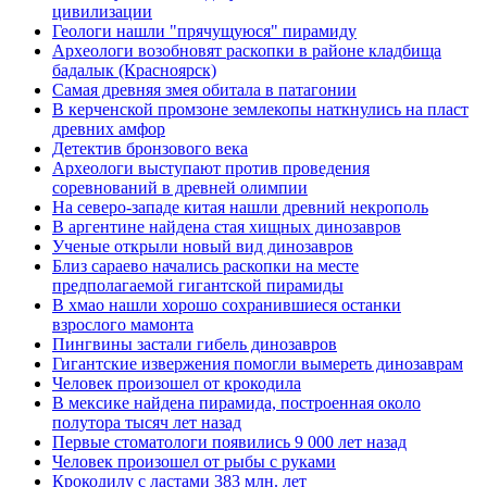
цивилизации
Геологи нашли "прячущуюся" пирамиду
Археологи возобновят раскопки в районе кладбища
бадалык (Красноярск)
Самая древняя змея обитала в патагонии
В керченской промзоне землекопы наткнулись на пласт
древних амфор
Детектив бронзового века
Археологи выступают против проведения
соревнований в древней олимпии
На северо-западе китая нашли древний некрополь
В аргентине найдена стая хищных динозавров
Ученые открыли новый вид динозавров
Близ сараево начались раскопки на месте
предполагаемой гигантской пирамиды
В хмао нашли хорошо сохранившиеся останки
взрослого мамонта
Пингвины застали гибель динозавров
Гигантские извержения помогли вымереть динозаврам
Человек произошел от крокодила
В мексике найдена пирамида, построенная около
полутора тысяч лет назад
Первые стоматологи появились 9 000 лет назад
Человек произошел от рыбы с руками
Крокодилу с ластами 383 млн. лет