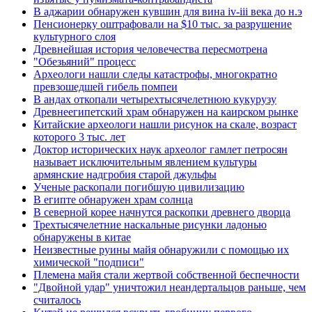
В аджарии обнаружен кувшин для вина iv-iii века до н.э
Пенсионерку оштрафовали на $10 тыс. за разрушение
культурного слоя
Древнейшая история человечества пересмотрена
"Обезьяний" процесс
Археологи нашли следы катастрофы, многократно
превзошедшей гибель помпеи
В андах откопали четырехтысячелетнюю кукурузу
Древнеегипетский храм обнаружен на каирском рынке
Китайские археологи нашли рисунок на скале, возраст
которого 3 тыс. лет
Доктор исторических наук археолог гамлет петросян
называет исключительным явлением культуры
армянские надгробия старой джульфы
Ученые раскопали погибшую цивилизацию
В египте обнаружен храм солнца
В северной корее начнутся раскопки древнего дворца
Трехтысячелетние наскальные рисунки ладонью
обнаружены в китае
Неизвестные руины майя обнаружили с помощью их
химической "подписи"
Племена майя стали жертвой собственной беспечности
"Двойной удар" уничтожил неандертальцов раньше, чем
считалось