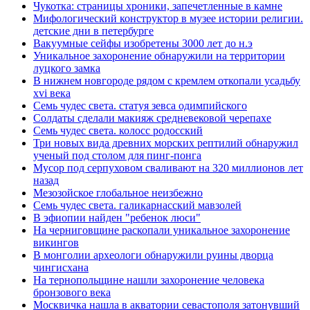
Чукотка: страницы хроники, запечетленные в камне
Мифологический конструктор в музее истории религии.
детские дни в петербурге
Вакуумные сейфы изобретены 3000 лет до н.э
Уникальное захоронение обнаружили на территории
луцкого замка
В нижнем новгороде рядом с кремлем откопали усадьбу
xvi века
Семь чудес света. статуя зевса одимпийского
Солдаты сделали макияж средневековой черепахе
Семь чудес света. колосс родосский
Три новых вида древних морских рептилий обнаружил
ученый под столом для пинг-понга
Мусор под cерпуховом сваливают на 320 миллионов лет
назад
Мезозойское глобальное неизбежно
Семь чудес света. галикарнасский мавзолей
В эфиопии найден "ребенок люси"
На черниговщине раскопали уникальное захоронение
викингов
В монголии археологи обнаружили руины дворца
чингисхана
На тернопольщине нашли захоронение человека
бронзового века
Москвичка нашла в акватории севастополя затонувший