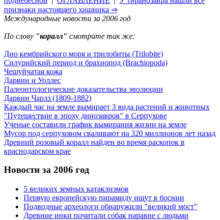
поднебесной
|
ОГЛАВЛЕНИЕ
|
У тиранозавра нашли все
признаки настоящего хищника ⇒
Международные новости за 2006 год
По слову
"коралл"
смотрите так же:
Дно кембрийского моря и трилобиты (Trilobite)
Силурийский период и брахиопод (Brachiopoda)
Чешуйчатая кожа
Дарвин и Уоллес
Палеонтологические доказательства эволюции
Дарвин Чарлз (1809-1882)
Каждый час на земле вымирает 3 вида растений и животных
"Путешествие в эпоху динозавров" в Серпухове
Ученые составили график вымирания жизни на земле
Мусор под cерпуховом сваливают на 320 миллионов лет назад
Древний розовый коралл найден во время раскопок в
краснодарском крае
Новости за 2006 год
5 великих земных катаклизмов
Первую европейскую пирамиду ищут в боснии
Подводные археологи обнаружили "великий мост"
Древние инки почитали собак наравне с людьми