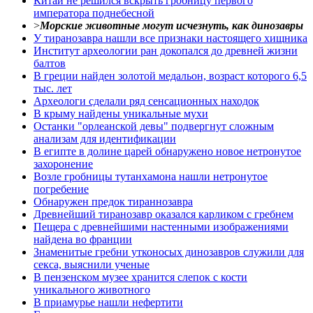
Китай не решился вскрыть гробницу первого
императора поднебесной
>
Морские животные могут исчезнуть, как динозавры
У тиранозавра нашли все признаки настоящего хищника
Институт археологии ран докопался до древней жизни
балтов
В греции найден золотой медальон, возраст которого 6,5
тыс. лет
Археологи сделали ряд сенсационных находок
В крыму найдены уникальные мухи
Останки "орлеанской девы" подвергнут сложным
анализам для идентификации
В египте в долине царей обнаружено новое нетронутое
захоронение
Возле гробницы тутанхамона нашли нетронутое
погребение
Обнаружен предок тираннозавра
Древнейший тиранозавр оказался карликом с гребнем
Пещера с древнейшими настенными изображениями
найдена во франции
Знаменитые гребни утконосых динозавров служили для
секса, выяснили ученые
В пензенском музее хранится слепок с кости
уникального животного
В приамурье нашли нефертити