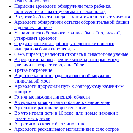
культурного слоя
Пермские археологи обнаружили тело ребенка,
принесенного в жертву богам 25 веков назад
В курской области вандалы уничтожили скелет мамонта
Археологи обнаружили остатки оборонительной башни
в древнем танаисе
У знаменитого большого сфинкса была "подружка",
утверждает археолог
Среди строителей гробницы первого китайского
императора были европеоиды
Семь пирамид надеются откопать в севастополе ученые
В феодосии нашли древние монеты, которые могут
увеличить возраст города на 70 лет
Третье погребение
В центре калининграда археологи обнаружили
уникальный мост
Археологи прорубили путь к долгорукому каменным
топором
Готичные находки липецкой области
Американцы запустили роботов в черное море
Археологи раскопали две сенсации
Во что играли дети в 16 веке, или новые находки в
рязанском кремле
А третьим в склепе был чиновник..
Археологи раскапывают могильники в селе остров