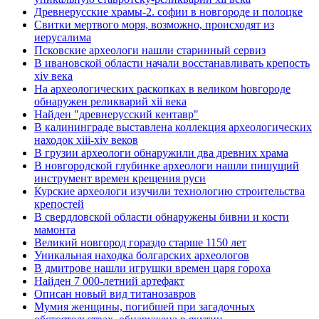
Древнерусские храмы-2. софии в новгороде и полоцке
Свитки мертвого моря, возможно, происходят из
иерусалима
Псковские археологи нашли старинный сервиз
В ивановской области начали восстанавливать крепость
xiv века
Hа археологических раскопках в великом hовгороде
обнаружен реликварий xii века
Найден "древнерусский кентавр"
В калининграде выставлена коллекция археологических
находок xiii-xiv веков
В грузии археологи обнаружили два древних храма
В новгородской глубинке археологи нашли пишущий
инструмент времен крещения руси
Курские археологи изучили технологию строительства
крепостей
В свердловской области обнаружены бивни и кости
мамонта
Великий новгород гораздо старше 1150 лет
Уникальная находка болгарских археологов
В дмитрове нашли игрушки времен царя гороха
Найден 7 000-летний артефакт
Описан новый вид титанозавров
Мумия женщины, погибшей при загадочных