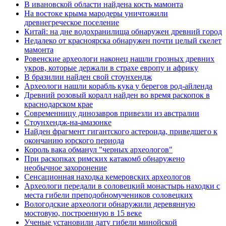
В ивановской области найдена кость мамонта
На востоке крыма мародеры уничтожили
древнегреческое поселение
Китай: на дне водохранилища обнаружен древний город
Недалеко от красноярска обнаружен почти целый скелет
мамонта
Ровенские археологи наконец нашли грозных древних
укров, которые держали в страхе европу и африку
В бразилии найден свой стоунхендж
Археологи нашли корабль кука у берегов род-айленда
Древний розовый коралл найден во время раскопок в
краснодарском крае
Современницу динозавров привезли из австралии
Стоунхендж-на-амазонке
Найден фрагмент гигантского астероида, приведшего к
окончанию юрского периода
Король вака обманул "черных археологов"
При раскопках римских катакомб обнаружено
необычное захоронение
Сенсационная находка кемеровских археологов
Археологи передали в соловецкий монастырь находки с
места гибели преподобномучеников соловецких
Вологодские археологи обнаружили деревянную
мостовую, построенную в 15 веке
Ученые установили дату гибели минойской