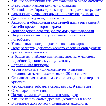
Ученые обнаружили ген, отвечавший за окрас мамонтов
В австралии найден кенгуру с клыками
Каннибализм "приходил" к тираннозаврам с возрастом
Армянские ученые обнаружили потомков динозавров
Древний город найден в болгарии
Археологи обнаружили под стеной плача ритуальный
бассейн времен второго храма
Новгородскую берестяную грамоту расшифровали
На ровенщине нашли уникальное ритуальное
погребение
Уникальные находки археологов в салехарде
Первую жертву доисторического человека обнаружили
британские археологи
В башкирии найдено святилище древнего человека,
подобное британскому стоунхенджу
Черная книга природы
Череп мамонта в ишимском музее. краеведы
предполагают, что находке около 30 тысяч лет
Сенсационная находка: массовое захоронение первых
христиан
Что скрывала чёбсара в своих недрах 9 тысяч лет?
Самая древняя могила
На маврикии найдены кости птицы додо
Ученые нашли самые древние украшения в мире
В свердловской области оживились археологи,