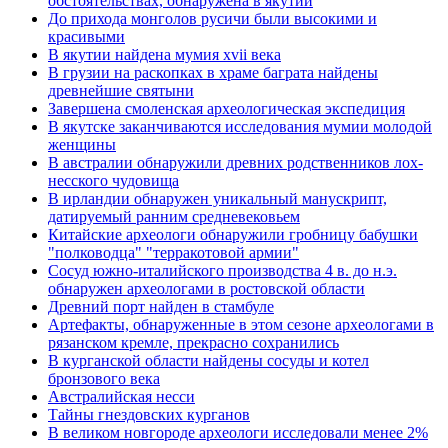
обстоятельствах, обнаружена в якутии
До прихода монголов русичи были высокими и
красивыми
В якутии найдена мумия xvii века
В грузии на раскопках в храме баграта найдены
древнейшие святыни
Завершена смоленская археологическая экспедиция
В якутске заканчиваются исследования мумии молодой
женщины
В австралии обнаружили древних родственников лох-
несского чудовища
В ирландии обнаружен уникальный манускрипт,
датируемый ранним средневековьем
Китайские археологи обнаружили гробницу бабушки
"полководца" "терракотовой армии"
Сосуд южно-италийского производства 4 в. до н.э.
обнаружен археологами в ростовской области
Древний порт найден в стамбуле
Артефакты, обнаруженные в этом сезоне археологами в
рязанском кремле, прекрасно сохранились
В курганской области найдены сосуды и котел
бронзового века
Австралийская несси
Тайны гнездовских курганов
В великом новгороде археологи исследовали менее 2%