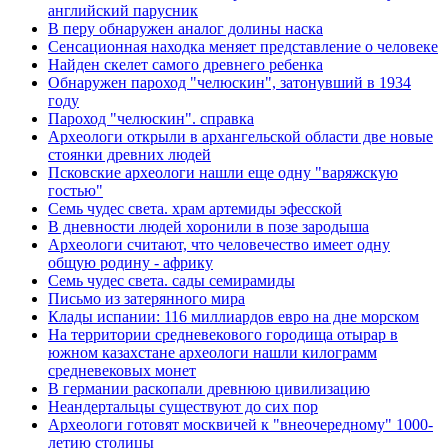
английский парусник
В перу обнаружен аналог долины наска
Сенсационная находка меняет представление о человеке
Найден скелет самого древнего ребенка
Обнаружен пароход "челюскин", затонувший в 1934
году
Пароход "челюскин". справка
Археологи открыли в архангельской области две новые
стоянки древних людей
Псковские археологи нашли еще одну "варяжскую
гостью"
Семь чудес света. храм артемиды эфесской
В дневности людей хоронили в позе зародыша
Археологи считают, что человечество имеет одну
общую родину - африку
Семь чудес света. сады семирамиды
Письмо из затерянного мира
Клады испании: 116 миллиардов евро на дне морском
На территории средневекового городища отырар в
южном казахстане археологи нашли килограмм
средневековых монет
В германии раскопали древнюю цивилизацию
Неандертальцы существуют до сих пор
Археологи готовят москвичей к "внеочередному" 1000-
летию столицы