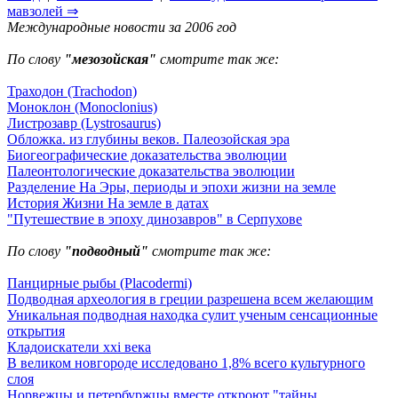
мавзолей ⇒
Международные новости за 2006 год
По слову
"мезозойская"
смотрите так же:
Траходон (Trachodon)
Моноклон (Monoclonius)
Листрозавр (Lystrosaurus)
Обложка. из глубины веков. Палеозойская эра
Биогеографические доказательства эволюции
Палеонтологические доказательства эволюции
Разделение На Эры, периоды и эпохи жизни на земле
История Жизни На земле в датах
"Путешествие в эпоху динозавров" в Серпухове
По слову
"подводный"
смотрите так же:
Панцирные рыбы (Placodermi)
Подводная археология в греции разрешена всем желающим
Уникальная подводная находка сулит ученым сенсационные
открытия
Кладоискатели xxi века
В великом новгороде исследовано 1,8% всего культурного
слоя
Норвежцы и петербуржцы вместе откроют "тайны