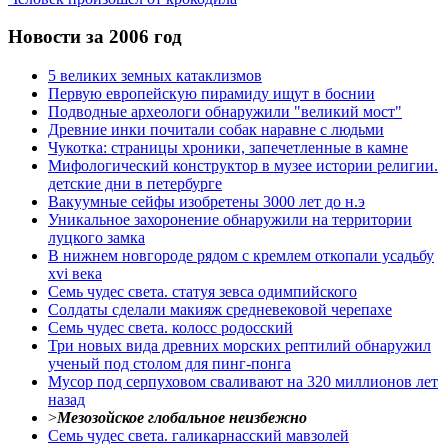
Новости за 2006 год
5 великих земных катаклизмов
Первую европейскую пирамиду ищут в боснии
Подводные археологи обнаружили "великий мост"
Древние инки почитали собак наравне с людьми
Чукотка: страницы хроники, запечетленные в камне
Мифологический конструктор в музее истории религии.
детские дни в петербурге
Вакуумные сейфы изобретены 3000 лет до н.э
Уникальное захоронение обнаружили на территории
луцкого замка
В нижнем новгороде рядом с кремлем откопали усадьбу
xvi века
Семь чудес света. статуя зевса одимпийского
Солдаты сделали макияж средневековой черепахе
Семь чудес света. колосс родосский
Три новых вида древних морских рептилий обнаружил
ученый под столом для пинг-понга
Мусор под cерпуховом сваливают на 320 миллионов лет
назад
>
Мезозойское глобальное неизбежно
Семь чудес света. галикарнасский мавзолей