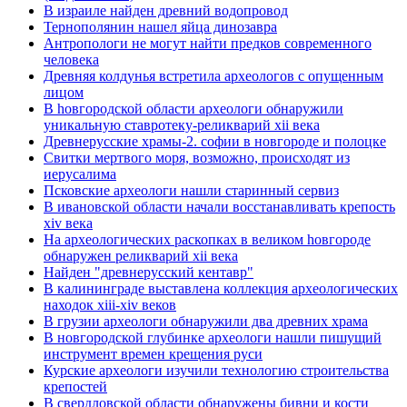
В израиле найден древний водопровод
Тернополянин нашел яйца динозавра
Антропологи не могут найти предков современного
человека
Древняя колдунья встретила археологов с опущенным
лицом
В hовгородской области археологи обнаружили
уникальную ставротеку-реликварий xii века
Древнерусские храмы-2. софии в новгороде и полоцке
Свитки мертвого моря, возможно, происходят из
иерусалима
Псковские археологи нашли старинный сервиз
В ивановской области начали восстанавливать крепость
xiv века
Hа археологических раскопках в великом hовгороде
обнаружен реликварий xii века
Найден "древнерусский кентавр"
В калининграде выставлена коллекция археологических
находок xiii-xiv веков
В грузии археологи обнаружили два древних храма
В новгородской глубинке археологи нашли пишущий
инструмент времен крещения руси
Курские археологи изучили технологию строительства
крепостей
В свердловской области обнаружены бивни и кости