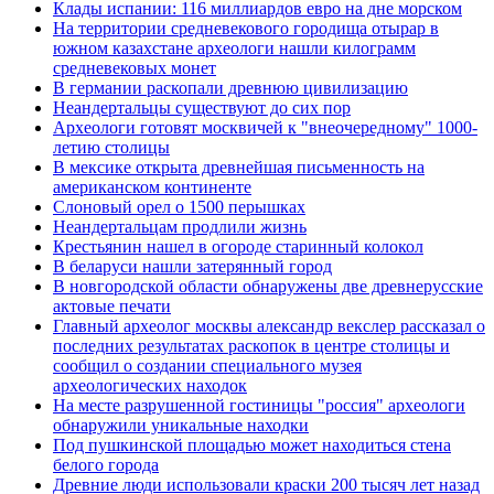
Клады испании: 116 миллиардов евро на дне морском
На территории средневекового городища отырар в
южном казахстане археологи нашли килограмм
средневековых монет
В германии раскопали древнюю цивилизацию
Неандертальцы существуют до сих пор
Археологи готовят москвичей к "внеочередному" 1000-
летию столицы
В мексике открыта древнейшая письменность на
американском континенте
Слоновый орел о 1500 перышках
Неандертальцам продлили жизнь
Крестьянин нашел в огороде старинный колокол
В беларуси нашли затерянный город
В новгородской области обнаружены две древнерусские
актовые печати
Главный археолог москвы александр векслер рассказал о
последних результатах раскопок в центре столицы и
сообщил о создании специального музея
археологических находок
На месте разрушенной гостиницы "россия" археологи
обнаружили уникальные находки
Под пушкинской площадью может находиться стена
белого города
Древние люди использовали краски 200 тысяч лет назад