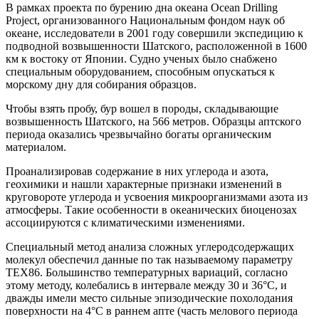
В рамках проекта по бурению дна океана Ocean Drilling
Project, организованного Национальным фондом наук об
океане, исследователи в 2001 году совершили экспедицию к
подводной возвышенности Шатского, расположенной в 1600
км к востоку от Японии. Судно ученых было снабжено
специальным оборудованием, способным опускаться к
морскому дну для собирания образцов.
Чтобы взять пробу, бур вошел в породы, складывающие
возвышенность Шатского, на 566 метров. Образцы аптского
периода оказались чрезвычайно богаты органическим
материалом.
Проанализировав содержание в них углерода и азота,
геохимики и нашли характерные признаки изменений в
круговороте углерода и усвоения микроорганизмами азота из
атмосферы. Такие особенности в океанических биоценозах
ассоциируются с климатическими изменениями.
Специальный метод анализа сложных углеродсодержащих
молекул обеспечил данные по так называемому параметру
TEX86. Большинство температурных вариаций, согласно
этому методу, колебались в интервале между 30 и 36°C, и
дважды имели место сильные эпизодические похолодания
поверхности на 4°C в раннем апте (часть мелового периода