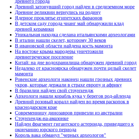
древнего города
Древний затонувший город найден в средиземном море
Древние реликвии вернулись на родину
Ядерное проклятье египетских фараонов
В детском саду города чианг май обнаружили клад
древней керамики
Уникальная находка сделана итальянскими археологами
В италии нашли скелет, которому 30 веков
В ивановской области найдена кость мамонта
На востоке крыма мародеры уничтожили
древнегреческое поселение
Китай: на дне водохранилища обнаружен древний город
Недалеко от красноярска обнаружен почти целый скелет
мамонта
Ровенские археологи наконец нашли грозных древних
укров, которые держали в страхе европу и африку
В бразилии найден свой стоунхендж
Археологи нашли корабль кука у берегов род-айленда
Древний розовый коралл найден во время раскопок в
краснодарском крае
Современницу динозавров привезли из австралии
Стоунхендж-на-амазонке
Найден фрагмент гигантского астероида, приведшего к
окончанию юрского периода
Король вака обманул "черных археологов"