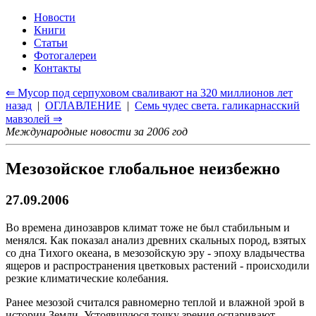
Новости
Книги
Статьи
Фотогалереи
Контакты
⇐ Мусор под cерпуховом сваливают на 320 миллионов лет
назад
|
ОГЛАВЛЕНИЕ
|
Семь чудес света. галикарнасский
мавзолей ⇒
Международные новости за 2006 год
Мезозойское глобальное неизбежно
27.09.2006
Во времена динозавров климат тоже не был стабильным и
менялся. Как показал анализ древних скальных пород, взятых
со дна Тихого океана, в мезозойскую эру - эпоху владычества
ящеров и распространения цветковых растений - происходили
резкие климатические колебания.
Ранее мезозой считался равномерно теплой и влажной эрой в
истории Земли. Устоявшуюся точку зрения оспаривают