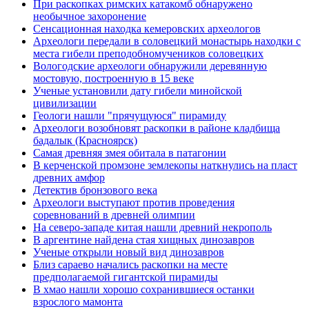
При раскопках римских катакомб обнаружено
необычное захоронение
Сенсационная находка кемеровских археологов
Археологи передали в соловецкий монастырь находки с
места гибели преподобномучеников соловецких
Вологодские археологи обнаружили деревянную
мостовую, построенную в 15 веке
Ученые установили дату гибели минойской
цивилизации
Геологи нашли "прячущуюся" пирамиду
Археологи возобновят раскопки в районе кладбища
бадалык (Красноярск)
Самая древняя змея обитала в патагонии
В керченской промзоне землекопы наткнулись на пласт
древних амфор
Детектив бронзового века
Археологи выступают против проведения
соревнований в древней олимпии
На северо-западе китая нашли древний некрополь
В аргентине найдена стая хищных динозавров
Ученые открыли новый вид динозавров
Близ сараево начались раскопки на месте
предполагаемой гигантской пирамиды
В хмао нашли хорошо сохранившиеся останки
взрослого мамонта