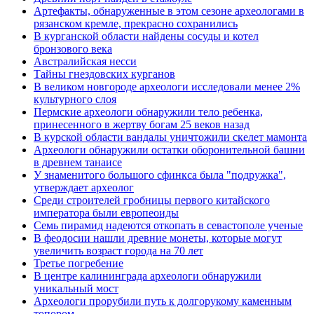
Артефакты, обнаруженные в этом сезоне археологами в
рязанском кремле, прекрасно сохранились
В курганской области найдены сосуды и котел
бронзового века
Австралийская несси
Тайны гнездовских курганов
В великом новгороде археологи исследовали менее 2%
культурного слоя
Пермские археологи обнаружили тело ребенка,
принесенного в жертву богам 25 веков назад
В курской области вандалы уничтожили скелет мамонта
Археологи обнаружили остатки оборонительной башни
в древнем танаисе
У знаменитого большого сфинкса была "подружка",
утверждает археолог
Среди строителей гробницы первого китайского
императора были европеоиды
Семь пирамид надеются откопать в севастополе ученые
В феодосии нашли древние монеты, которые могут
увеличить возраст города на 70 лет
Третье погребение
В центре калининграда археологи обнаружили
уникальный мост
Археологи прорубили путь к долгорукому каменным
топором