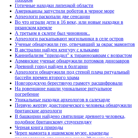
Готичные находки липецкой области
Американцы запустили роботов в черное море
Археологи раскопали две сенсации
Во что играли дети в 16 веке, или новые находки в
рязанском кремле
А третьим в склепе был чиновник..
Археологи раскапывают могильники в селе остров
Ученые обнаружили ген, отвечавший за окрас мамонтов
В австралии найден кенгуру с клыками
Каннибализм "приходил" к тираннозаврам с возрастом
Армянские ученые обнаружили потомков динозавров
Древний город найден в болгарии
Археологи обнаружили под стеной плача ритуальный
бассейн времен второго храма
Новгородскую берестяную грамоту расшифровали
На ровенщине нашли уникальное ритуальное
погребение
Уникальные находки археологов в салехарде
Первую жертву доисторического человека обнаружили
британские археологи
В башкирии найдено святилище древнего человека,
подобное британскому стоунхенджу
Черная книга природы
Череп мамонта в ишимском музее. краеведы