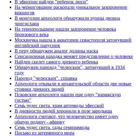
В эфиопии найден "ребенок люси"
На черниговщине раскопали уникальное захоронение
викингов
В монголии археологи обнаружили руины дворца
чингисхана
На тернопольщине нашли захоронение человека
бронзового века
Москвичка нашла в акватории севастополя затонувший
английский парусник
В перу обнаружен аналог долины наска
Сенсационная находка меняет представление о человеке
Найден скелет самого древнего ребенка
Обнаружен пароход "челюскин", затонувший в 1934
году
Пароход "челюскин". справка
Археологи открыли в архангельской области две новые
стоянки древних людей
Псковские археологи нашли еще одну "варяжскую
гостью"
Семь чудес света. храм артемиды эфесской
В дневности людей хоронили в позе зародыша
Археологи считают, что человечество имеет одну
общую родину - африку
Семь чудес света. сады семирамиды
Письмо из затерянного мира