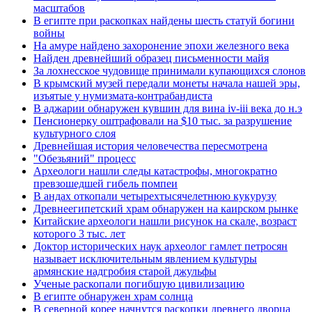
масштабов
В египте при раскопках найдены шесть статуй богини
войны
На амуре найдено захоронение эпохи железного века
Найден древнейший образец письменности майя
За лохнесское чудовище принимали купающихся слонов
В крымский музей передали монеты начала нашей эры,
изъятые у нумизмата-контрабандиста
В аджарии обнаружен кувшин для вина iv-iii века до н.э
Пенсионерку оштрафовали на $10 тыс. за разрушение
культурного слоя
Древнейшая история человечества пересмотрена
"Обезьяний" процесс
Археологи нашли следы катастрофы, многократно
превзошедшей гибель помпеи
В андах откопали четырехтысячелетнюю кукурузу
Древнеегипетский храм обнаружен на каирском рынке
Китайские археологи нашли рисунок на скале, возраст
которого 3 тыс. лет
Доктор исторических наук археолог гамлет петросян
называет исключительным явлением культуры
армянские надгробия старой джульфы
Ученые раскопали погибшую цивилизацию
В египте обнаружен храм солнца
В северной корее начнутся раскопки древнего дворца