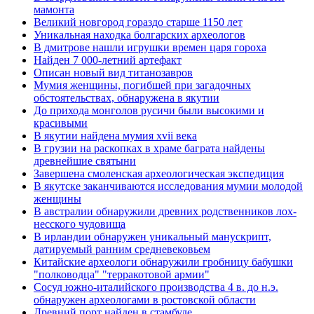
мамонта
Великий новгород гораздо старше 1150 лет
Уникальная находка болгарских археологов
В дмитрове нашли игрушки времен царя гороха
Найден 7 000-летний артефакт
Описан новый вид титанозавров
Мумия женщины, погибшей при загадочных
обстоятельствах, обнаружена в якутии
До прихода монголов русичи были высокими и
красивыми
В якутии найдена мумия xvii века
В грузии на раскопках в храме баграта найдены
древнейшие святыни
Завершена смоленская археологическая экспедиция
В якутске заканчиваются исследования мумии молодой
женщины
В австралии обнаружили древних родственников лох-
несского чудовища
В ирландии обнаружен уникальный манускрипт,
датируемый ранним средневековьем
Китайские археологи обнаружили гробницу бабушки
"полководца" "терракотовой армии"
Сосуд южно-италийского производства 4 в. до н.э.
обнаружен археологами в ростовской области
Древний порт найден в стамбуле