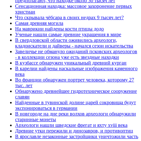
предполагают, что находке около 30 тысяч лет
Сенсационная находка: массовое захоронение первых
христиан
Что скрывала чёбсара в своих недрах 9 тысяч лет?
Самая древняя могила
На маврикии найдены кости птицы додо
Ученые нашли самые древние украшения в мире
В свердловской области оживились археологи,
кладоискатели и дайверы - начался сезон искательства
Завеличье не обмануло ожиданий псковских археологов
- в коллекции сезона уже есть звездные находки
В кузбассе обнаружен уникальный древний курган
В карелии найдены наскальные изображения каменного
века
Во франции обнаружен портрет человека, которому 27
тыс. лет
Обнаружено древнейшее гидротехническое сооружение
славян
Найденные в тувинской долине царей сокровища будут
экспонироваться в германии
В новгороде на дне реки волхов археологи обнаружили
старинные монеты
Археологи нашли шведские фрегат и яхту xviii века
Древние утки пережили и динозавров, и противоптиц
В ярославле незаконные застройщики уничтожили часть