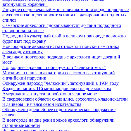
затонувших кораблей"
Ищущие средневековый мост в великом новгороде подводные
археологи сконцентрируют усилия на датировании поднятых
спилов
Самарские археологи "докапываются" до тайн подводного
ставрополя-на-волге
Подводный культурный слой в великом новгороде возможно
будет взят под охрану
Новгородские аквалангисты отложили поиски памятника
александру второму
В великом новгороде подводные археологи ищут древний
мост
Подводные археологи обнаружили "великий мост"
Москвичка нашла в акватории севастополя затонувший
английский парусник
Обнаружен пароход "челюскин", затонувший в 1934 году
Клады испании: 116 миллиардов евро на дне морском
Американцы запустили роботов в черное море
В свердловской области оживились археологи, кладоискатели
и дайверы - начался сезон искательства
Обнаружено древнейшее гидротехническое сооружение
славян
В новгороде на дне реки волхов археологи обнаружили
старинные монеты
Человек произошел от крокодила