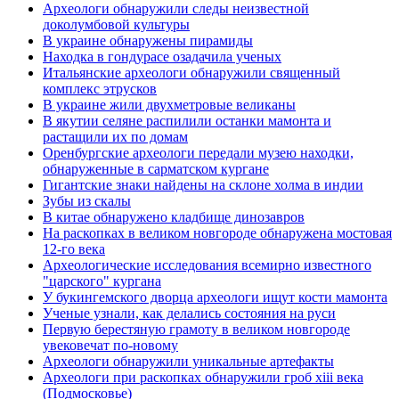
Археологи обнаружили следы неизвестной
доколумбовой культуры
В украине обнаружены пирамиды
Находка в гондурасе озадачила ученых
Итальянские археологи обнаружили священный
комплекс этрусков
В украине жили двухметровые великаны
В якутии селяне распилили останки мамонта и
растащили их по домам
Оренбургские археологи передали музею находки,
обнаруженные в сарматском кургане
Гигантские знаки найдены на склоне холма в индии
Зубы из скалы
В китае обнаружено кладбище динозавров
На раскопках в великом новгороде обнаружена мостовая
12-го века
Археологические исследования всемирно известного
"царского" кургана
У букингемского дворца археологи ищут кости мамонта
Ученые узнали, как делались состояния на руси
Первую берестяную грамоту в великом новгороде
увековечат по-новому
Археологи обнаружили уникальные артефакты
Археологи при раскопках обнаружили гроб xiii века
(Подмосковье)