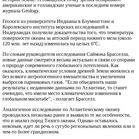
американские и голландские ученые в последнем номере
журнала Geology.
Геологи из университета Индианы в Блумингтоне и
Королевского института морских исследований в
Нидерландах получили доказательства того, что температура
поверхности океана за аптский период нижнего мела (около
120 млн. лет назад) изменилась на целых 6°C.
По словам руководителя исследования Саймона Брасселла,
новые данные смотрятся весьма актуально в связи со спорами
о природе современного глобального потепления. Как
оказалось, климатические условия древней Земли менялись и
без всякого антропогенного вмешательства и увеличения
выбросов парниковых газов. "Если объединить наши
результаты с недавними данными по Атлантике, то станет
очевидно, что имели место климатические изменения в
глобальном масштабе", - полагает Брасселл.
Аналогичное исследование по Атлантическому океану
проводилось несколько ранее и выявило те же особенности,
что и анализ пород Тихого океана. Однако оставалось
неясным, идет ли речь о сугубо региональных явлениях или о
чем-то более грандиозном.