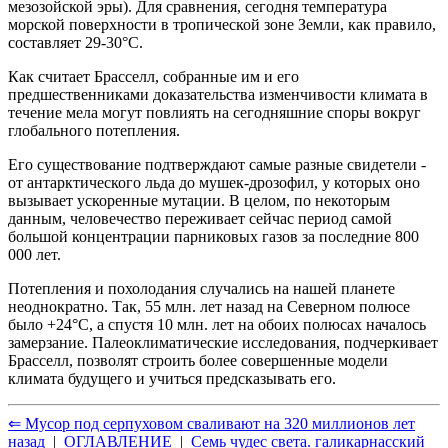
мезозойской эры). Для сравнения, сегодня температура
морской поверхности в тропической зоне Земли, как правило,
составляет 29-30°C.
Как считает Брасселл, собранные им и его
предшественниками доказательства изменчивости климата в
течение мела могут повлиять на сегодняшние споры вокруг
глобального потепления.
Его существование подтверждают самые разные свидетели -
от антарктического льда до мушек-дрозофил, у которых оно
вызывает ускоренные мутации. В целом, по некоторым
данным, человечество переживает сейчас период самой
большой концентрации парниковых газов за последние 800
000 лет.
Потепления и похолодания случались на нашей планете
неоднократно. Так, 55 млн. лет назад на Северном полюсе
было +24°C, а спустя 10 млн. лет на обоих полюсах началось
замерзание. Палеоклиматические исследования, подчеркивает
Брасселл, позволят строить более совершенные модели
климата будущего и учиться предсказывать его.
⇐ Мусор под cерпуховом сваливают на 320 миллионов лет
назад
|
ОГЛАВЛЕНИЕ
|
Семь чудес света. галикарнасский