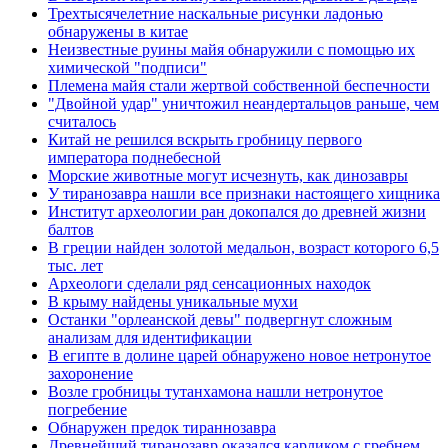
Трехтысячелетние наскальные рисунки ладонью
обнаружены в китае
Неизвестные руины майя обнаружили с помощью их
химической "подписи"
Племена майя стали жертвой собственной беспечности
"Двойной удар" уничтожил неандертальцов раньше, чем
считалось
Китай не решился вскрыть гробницу первого
императора поднебесной
Морские животные могут исчезнуть, как динозавры
У тиранозавра нашли все признаки настоящего хищника
Институт археологии ран докопался до древней жизни
балтов
В греции найден золотой медальон, возраст которого 6,5
тыс. лет
Археологи сделали ряд сенсационных находок
В крыму найдены уникальные мухи
Останки "орлеанской девы" подвергнут сложным
анализам для идентификации
В египте в долине царей обнаружено новое нетронутое
захоронение
Возле гробницы тутанхамона нашли нетронутое
погребение
Обнаружен предок тираннозавра
Древнейший тиранозавр оказался карликом с гребнем