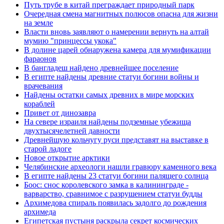
Путь трубе в китай преграждает природный парк
Очередная смена магнитных полюсов опасна для жизни
на земле
Власти вновь заявляют о намерении вернуть на алтай
мумию "принцессы укока"
В долине царей обнаружена камера для мумификации
фараонов
В бангладеш найдено древнейшее поселение
В египте найдены древние статуи богини войны и
врачевания
Найдены остатки самых древних в мире морских
кораблей
Привет от динозавра
На севере израиля найдены подземные убежища
двухтысячелетней давности
Древнейшую кольчугу руси представят на выставке в
старой ладоге
Новое открытие арктики
Челябинские археологи нашли гравюру каменного века
В египте найдены 23 статуи богини палящего солнца
Боос: снос королевского замка в калининграде -
варварство, сравнимое с разрушением статуи будды
Архимедова спираль появилась задолго до рождения
архимеда
Египетская пустыня раскрыла секрет космических