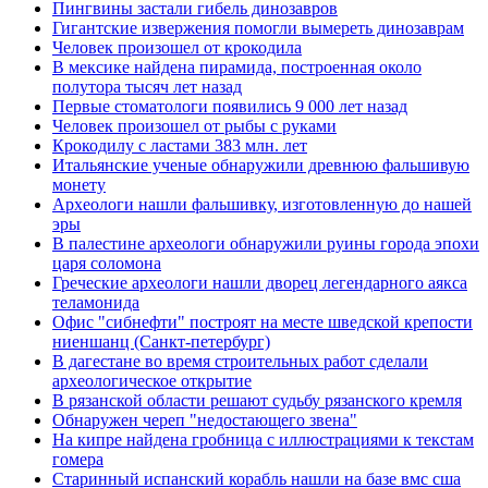
Пингвины застали гибель динозавров
Гигантские извержения помогли вымереть динозаврам
Человек произошел от крокодила
В мексике найдена пирамида, построенная около
полутора тысяч лет назад
Первые стоматологи появились 9 000 лет назад
Человек произошел от рыбы с руками
Крокодилу с ластами 383 млн. лет
Итальянские ученые обнаружили древнюю фальшивую
монету
Археологи нашли фальшивку, изготовленную до нашей
эры
В палестине археологи обнаружили руины города эпохи
царя соломона
Греческие археологи нашли дворец легендарного аякса
теламонида
Офис "сибнефти" построят на месте шведской крепости
ниеншанц (Санкт-петербург)
В дагестане во время строительных работ сделали
археологическое открытие
В рязанской области решают судьбу рязанского кремля
Обнаружен череп "недостающего звена"
На кипре найдена гробница с иллюстрациями к текстам
гомера
Старинный испанский корабль нашли на базе вмс сша