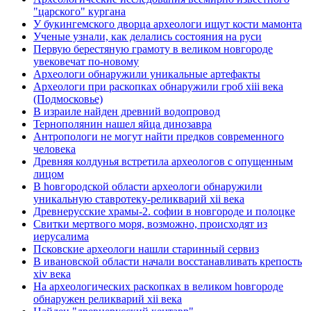
"царского" кургана
У букингемского дворца археологи ищут кости мамонта
Ученые узнали, как делались состояния на руси
Первую берестяную грамоту в великом новгороде
увековечат по-новому
Археологи обнаружили уникальные артефакты
Археологи при раскопках обнаружили гроб xiii века
(Подмосковье)
В израиле найден древний водопровод
Тернополянин нашел яйца динозавра
Антропологи не могут найти предков современного
человека
Древняя колдунья встретила археологов с опущенным
лицом
В hовгородской области археологи обнаружили
уникальную ставротеку-реликварий xii века
Древнерусские храмы-2. софии в новгороде и полоцке
Свитки мертвого моря, возможно, происходят из
иерусалима
Псковские археологи нашли старинный сервиз
В ивановской области начали восстанавливать крепость
xiv века
Hа археологических раскопках в великом hовгороде
обнаружен реликварий xii века