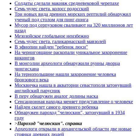
Солдаты сделали макияж средневековой черепахе
Семь чудес света. колосс родосский
Три новых вида древних морских рептилий обнаружил
ученый под столом для пинг-понга
Мусор под cерпуховом сваливают на 320 миллионов лет
назад
Мезозойское глобальное неизбежно
Семь чудес света. галикарнасский мавзолей
В эфиопии найден "ребенок люси"
На черниговщине раскопали уникальное захоронение
викингов
В монголии археологи обнаружили руины дворца
чингисхана
На тернопольщине нашли захоронение человека
бронзового века
Москвичка нашла в акватории севастополя затонувший
английский парусник
В перу обнаружен аналог долины наска
Сенсационная находка меняет представление о человеке
Найден скелет самого древнего ребенка
Обнаружен пароход "челюскин", затонувший в 1934
году
>
Пароход "челюскин". справка
Археологи открыли в архангельской области две новые
стоянки древних людей