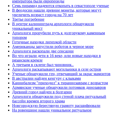
императора были европеоиды
Семь пирамид надеются откопать в севастополе ученые
В феодосии нашли древние монеты, которые могут
увеличить возраст города на 70 лет
Третье погребение
В центре калининграда археологи обнаружили
уникальный мост
Археологи прорубили путь к долгорукому каменным
топором
Готичные находки липецкой области
Американцы запустили роботов в черное море
Археологи раскопали две сенсации
Во что играли дети в 16 веке, или новые находки в
рязанском кремле
А третьим в склепе был чиновник..
Археологи раскапывают могильники в селе остров
Ученые обнаружили ген, отвечавший за окрас мамонтов
В австралии найден кенгуру с клыками
Каннибализм "приходил" к тираннозаврам с возрастом
Армянские ученые обнаружили потомков динозавров
Древний город найден в болгарии
Археологи обнаружили под стеной плача ритуальный
бассейн времен второго храма
Новгородскую берестяную грамоту расшифровали
На ровенщине нашли уникальное ритуальное