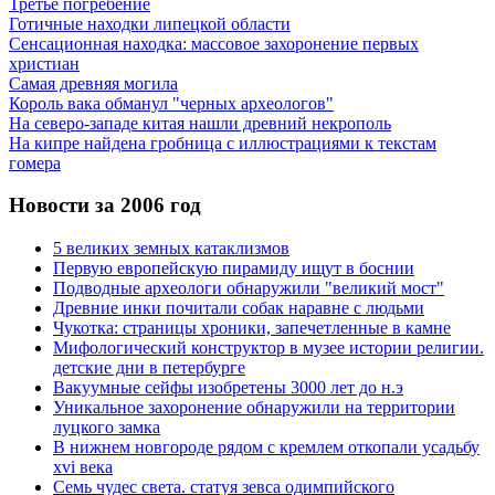
Третье погребение
Готичные находки липецкой области
Сенсационная находка: массовое захоронение первых
христиан
Самая древняя могила
Король вака обманул "черных археологов"
На северо-западе китая нашли древний некрополь
На кипре найдена гробница с иллюстрациями к текстам
гомера
Новости за 2006 год
5 великих земных катаклизмов
Первую европейскую пирамиду ищут в боснии
Подводные археологи обнаружили "великий мост"
Древние инки почитали собак наравне с людьми
Чукотка: страницы хроники, запечетленные в камне
Мифологический конструктор в музее истории религии.
детские дни в петербурге
Вакуумные сейфы изобретены 3000 лет до н.э
Уникальное захоронение обнаружили на территории
луцкого замка
В нижнем новгороде рядом с кремлем откопали усадьбу
xvi века
Семь чудес света. статуя зевса одимпийского