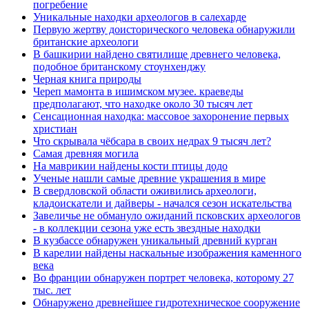
погребение
Уникальные находки археологов в салехарде
Первую жертву доисторического человека обнаружили
британские археологи
В башкирии найдено святилище древнего человека,
подобное британскому стоунхенджу
Черная книга природы
Череп мамонта в ишимском музее. краеведы
предполагают, что находке около 30 тысяч лет
Сенсационная находка: массовое захоронение первых
христиан
Что скрывала чёбсара в своих недрах 9 тысяч лет?
Самая древняя могила
На маврикии найдены кости птицы додо
Ученые нашли самые древние украшения в мире
В свердловской области оживились археологи,
кладоискатели и дайверы - начался сезон искательства
Завеличье не обмануло ожиданий псковских археологов
- в коллекции сезона уже есть звездные находки
В кузбассе обнаружен уникальный древний курган
В карелии найдены наскальные изображения каменного
века
Во франции обнаружен портрет человека, которому 27
тыс. лет
Обнаружено древнейшее гидротехническое сооружение