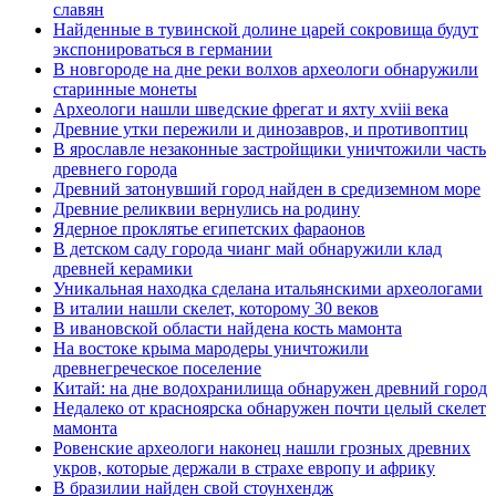
славян
Найденные в тувинской долине царей сокровища будут
экспонироваться в германии
В новгороде на дне реки волхов археологи обнаружили
старинные монеты
Археологи нашли шведские фрегат и яхту xviii века
Древние утки пережили и динозавров, и противоптиц
В ярославле незаконные застройщики уничтожили часть
древнего города
Древний затонувший город найден в средиземном море
Древние реликвии вернулись на родину
Ядерное проклятье египетских фараонов
В детском саду города чианг май обнаружили клад
древней керамики
Уникальная находка сделана итальянскими археологами
В италии нашли скелет, которому 30 веков
В ивановской области найдена кость мамонта
На востоке крыма мародеры уничтожили
древнегреческое поселение
Китай: на дне водохранилища обнаружен древний город
Недалеко от красноярска обнаружен почти целый скелет
мамонта
Ровенские археологи наконец нашли грозных древних
укров, которые держали в страхе европу и африку
В бразилии найден свой стоунхендж