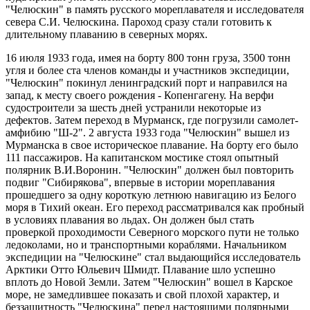
"Челюскин" в память русского мореплавателя и исследователя
севера С.И. Челюскина. Пароход сразу стали готовить к
длительному плаванию в северных морях.
16 июля 1933 года, имея на борту 800 тонн груза, 3500 тонн
угля и более ста членов команды и участников экспедиции,
"Челюскин" покинул ленинградский порт и направился на
запад, к месту своего рождения - Копенгагену. На верфи
судостроители за шесть дней устранили некоторые из
дефектов. Затем переход в Мурманск, где погрузили самолет-
амфибию "Ш-2". 2 августа 1933 года "Челюскин" вышел из
Мурманска в свое историческое плавание. На борту его было
111 пассажиров. На капитанском мостике стоял опытный
полярник В.И.Воронин. "Челюскин" должен был повторить
подвиг "Сибирякова", впервые в истории мореплавания
прошедшего за одну короткую летнюю навигацию из Белого
моря в Тихий океан. Его переход рассматривался как пробный
в условиях плавания во льдах. Он должен был стать
проверкой проходимости Северного морского пути не только
ледоколами, но и транспортными кораблями. Начальником
экспедиции на "Челюскине" стал выдающийся исследователь
Арктики Отто Юльевич Шмидт. Плавание шло успешно
вплоть до Новой Земли. Затем "Челюскин" вошел в Карское
море, не замедлившее показать и свой плохой характер, и
беззащитность "Челюскина" перед настоящими полярными