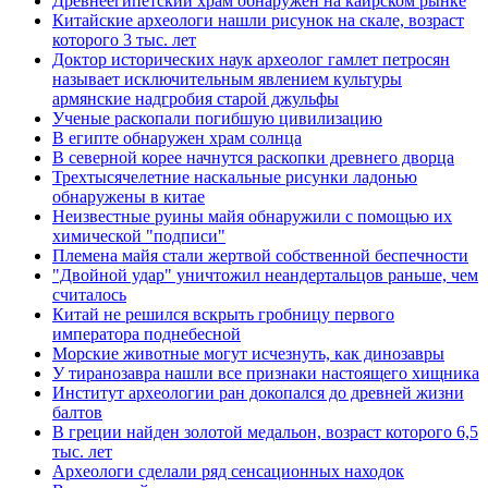
Древнеегипетский храм обнаружен на каирском рынке
Китайские археологи нашли рисунок на скале, возраст
которого 3 тыс. лет
Доктор исторических наук археолог гамлет петросян
называет исключительным явлением культуры
армянские надгробия старой джульфы
Ученые раскопали погибшую цивилизацию
В египте обнаружен храм солнца
В северной корее начнутся раскопки древнего дворца
Трехтысячелетние наскальные рисунки ладонью
обнаружены в китае
Неизвестные руины майя обнаружили с помощью их
химической "подписи"
Племена майя стали жертвой собственной беспечности
"Двойной удар" уничтожил неандертальцов раньше, чем
считалось
Китай не решился вскрыть гробницу первого
императора поднебесной
Морские животные могут исчезнуть, как динозавры
У тиранозавра нашли все признаки настоящего хищника
Институт археологии ран докопался до древней жизни
балтов
В греции найден золотой медальон, возраст которого 6,5
тыс. лет
Археологи сделали ряд сенсационных находок