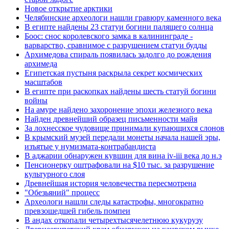
Новое открытие арктики
Челябинские археологи нашли гравюру каменного века
В египте найдены 23 статуи богини палящего солнца
Боос: снос королевского замка в калининграде -
варварство, сравнимое с разрушением статуи будды
Архимедова спираль появилась задолго до рождения
архимеда
Египетская пустыня раскрыла секрет космических
масштабов
В египте при раскопках найдены шесть статуй богини
войны
На амуре найдено захоронение эпохи железного века
Найден древнейший образец письменности майя
За лохнесское чудовище принимали купающихся слонов
В крымский музей передали монеты начала нашей эры,
изъятые у нумизмата-контрабандиста
В аджарии обнаружен кувшин для вина iv-iii века до н.э
Пенсионерку оштрафовали на $10 тыс. за разрушение
культурного слоя
Древнейшая история человечества пересмотрена
"Обезьяний" процесс
Археологи нашли следы катастрофы, многократно
превзошедшей гибель помпеи
В андах откопали четырехтысячелетнюю кукурузу