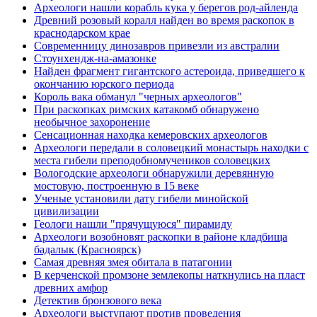
Археологи нашли корабль кука у берегов род-айленда
Древний розовый коралл найден во время раскопок в
краснодарском крае
Современницу динозавров привезли из австралии
Стоунхендж-на-амазонке
Найден фрагмент гигантского астероида, приведшего к
окончанию юрского периода
Король вака обманул "черных археологов"
При раскопках римских катакомб обнаружено
необычное захоронение
Сенсационная находка кемеровских археологов
Археологи передали в соловецкий монастырь находки с
места гибели преподобномучеников соловецких
Вологодские археологи обнаружили деревянную
мостовую, построенную в 15 веке
Ученые установили дату гибели минойской
цивилизации
Геологи нашли "прячущуюся" пирамиду
Археологи возобновят раскопки в районе кладбища
бадалык (Красноярск)
Самая древняя змея обитала в патагонии
В керченской промзоне землекопы наткнулись на пласт
древних амфор
Детектив бронзового века
Археологи выступают против проведения