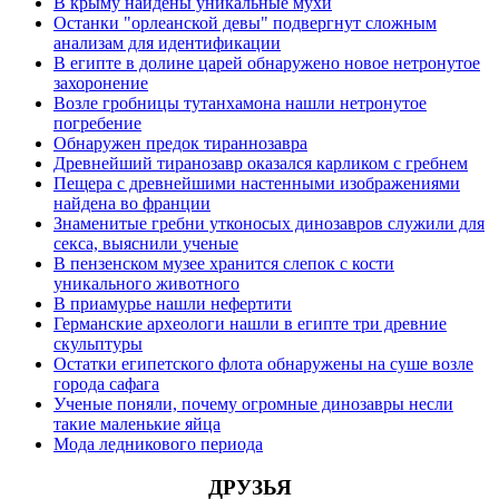
В крыму найдены уникальные мухи
Останки "орлеанской девы" подвергнут сложным
анализам для идентификации
В египте в долине царей обнаружено новое нетронутое
захоронение
Возле гробницы тутанхамона нашли нетронутое
погребение
Обнаружен предок тираннозавра
Древнейший тиранозавр оказался карликом с гребнем
Пещера с древнейшими настенными изображениями
найдена во франции
Знаменитые гребни утконосых динозавров служили для
секса, выяснили ученые
В пензенском музее хранится слепок с кости
уникального животного
В приамурье нашли нефертити
Германские археологи нашли в египте три древние
скульптуры
Остатки египетского флота обнаружены на суше возле
города сафага
Ученые поняли, почему огромные динозавры несли
такие маленькие яйца
Мода ледникового периода
ДРУЗЬЯ