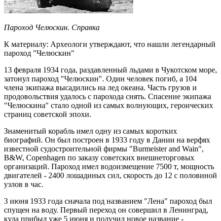
Пароход Челюскин. Справка
К материалу: Археологи утверждают, что нашли легендарный
пароход "Челюскин"
13 февраля 1934 года, раздавленный льдами в Чукотском море,
затонул пароход "Челюскин". Один человек погиб, а 104
члена экипажа высадились на лед океана. Часть грузов и
продовольствия удалось с парохода снять. Спасение экипажа
"Челюскина" стало одной из самых волнующих, героических
страниц советской эпохи.
Знаменитый корабль имел одну из самых коротких
биографий. Он был построен в 1933 году в Дании на верфях
известной судостроительной фирмы "Burmeister and Wain",
B&W, Copenhagen по заказу советских внешнеторговых
организаций. Пароход имел водоизмещение 7500 т, мощность
двигателей - 2400 лошадиных сил, скорость до 12 с половиной
узлов в час.
3 июня 1933 года сначала под названием "Лена" пароход был
спущен на воду. Первый переход он совершил в Ленинград,
куда прибыл уже 5 июня и получил новое название -