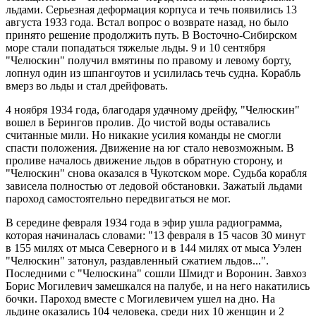
льдами. Серьезная деформация корпуса и течь появились 13
августа 1933 года. Встал вопрос о возврате назад, но было
принято решение продолжить путь. В Восточно-Сибирском
море стали попадаться тяжелые льды. 9 и 10 сентября
"Челюскин" получил вмятины по правому и левому борту,
лопнул один из шпангоутов и усилилась течь судна. Корабль
вмерз во льды и стал дрейфовать.
4 ноября 1934 года, благодаря удачному дрейфу, "Челюскин"
вошел в Берингов пролив. До чистой воды оставались
считанные мили. Но никакие усилия команды не смогли
спасти положения. Движение на юг стало невозможным. В
проливе началось движение льдов в обратную сторону, и
"Челюскин" снова оказался в Чукотском море. Судьба корабля
зависела полностью от ледовой обстановки. Зажатый льдами
пароход самостоятельно передвигаться не мог.
В середине февраля 1934 года в эфир ушла радиограмма,
которая начиналась словами: "13 февраля в 15 часов 30 минут
в 155 милях от мыса Северного и в 144 милях от мыса Уэлен
"Челюскин" затонул, раздавленный сжатием льдов...".
Последними с "Челюскина" сошли Шмидт и Воронин. Завхоз
Борис Могилевич замешкался на палубе, и на него накатились
бочки. Пароход вместе с Могилевичем ушел на дно. На
льдине оказались 104 человека, среди них 10 женщин и 2