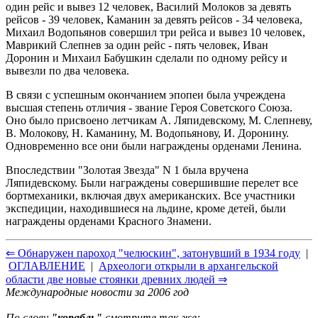
один рейс и вывез 12 человек, Василий Молоков за девять
рейсов - 39 человек, Каманин за девять рейсов - 34 человека,
Михаил Водопьянов совершил три рейса и вывез 10 человек,
Маврикий Слепнев за один рейс - пять человек, Иван
Доронин и Михаил Бабушкин сделали по одному рейсу и
вывезли по два человека.
В связи с успешным окончанием эпопеи была учреждена
высшая степень отличия - звание Героя Советского Союза.
Оно было присвоено летчикам А. Ляпидевскому, М. Слепневу,
В. Молокову, Н. Каманину, М. Водопьянову, И. Доронину.
Одновременно все они были награждены орденами Ленина.
Впоследствии "Золотая Звезда" N 1 была вручена
Ляпидевскому. Были награждены совершившие перелет все
бортмеханики, включая двух американских. Все участники
экспедиции, находившиеся на льдине, кроме детей, были
награждены орденами Красного Знамени.
⇐ Обнаружен пароход "челюскин", затонувший в 1934 году
|
ОГЛАВЛЕНИЕ
|
Археологи открыли в архангельской
области две новые стоянки древних людей ⇒
Международные новости за 2006 год
По слову
"корабль"
смотрите так же: