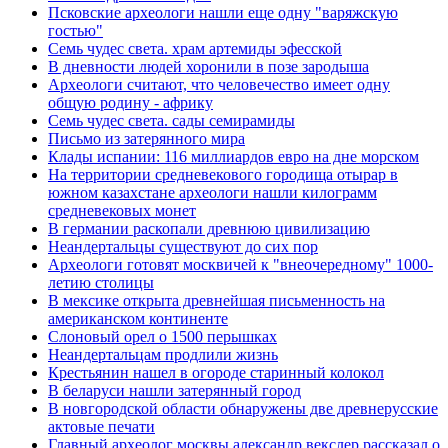
Псковские археологи нашли еще одну "варяжскую
гостью"
Семь чудес света. храм артемиды эфесской
В дневности людей хоронили в позе зародыша
Археологи считают, что человечество имеет одну
общую родину - африку
Семь чудес света. сады семирамиды
Письмо из затерянного мира
Клады испании: 116 миллиардов евро на дне морском
На территории средневекового городища отырар в
южном казахстане археологи нашли килограмм
средневековых монет
В германии раскопали древнюю цивилизацию
Неандертальцы существуют до сих пор
Археологи готовят москвичей к "внеочередному" 1000-
летию столицы
В мексике открыта древнейшая письменность на
американском континенте
Слоновый орел о 1500 перышках
Неандертальцам продлили жизнь
Крестьянин нашел в огороде старинный колокол
В беларуси нашли затерянный город
В новгородской области обнаружены две древнерусские
актовые печати
Главный археолог москвы александр векслер рассказал о