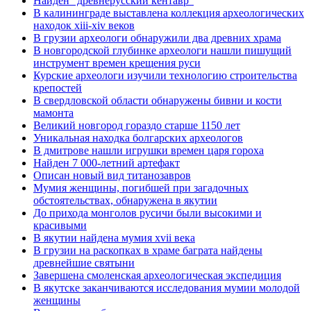
Найден "древнерусский кентавр"
В калининграде выставлена коллекция археологических
находок xiii-xiv веков
В грузии археологи обнаружили два древних храма
В новгородской глубинке археологи нашли пишущий
инструмент времен крещения руси
Курские археологи изучили технологию строительства
крепостей
В свердловской области обнаружены бивни и кости
мамонта
Великий новгород гораздо старше 1150 лет
Уникальная находка болгарских археологов
В дмитрове нашли игрушки времен царя гороха
Найден 7 000-летний артефакт
Описан новый вид титанозавров
Мумия женщины, погибшей при загадочных
обстоятельствах, обнаружена в якутии
До прихода монголов русичи были высокими и
красивыми
В якутии найдена мумия xvii века
В грузии на раскопках в храме баграта найдены
древнейшие святыни
Завершена смоленская археологическая экспедиция
В якутске заканчиваются исследования мумии молодой
женщины