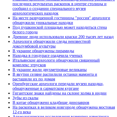
последних результатах раскопок в центре столицы и
сообщил о создании специального музея
археологических находок
На месте разрушенной гостиницы "россия" археологи
обнаружили уникальные находки
Под пушкинской площадью может находиться стена
белого города
Древние люди использовали краски 200 тысяч лет назад
Археологи обнаружили следы неизвестной
доколумбовой культуры
В украине обнаружены пирамиды
Находка в гондурасе озадачила ученых
Итальянские археологи обнаружили священный
комплекс этрусков
В украине жили двухметровые великаны
В якутии селяне распилили останки мамонта и
растащили их по домам
Оренбургские археологи передали музею находки,
обнаруженные в сарматском кургане
Гигантские знаки найдены на склоне холма в индии
Зубы из скалы
В китае обнаружено кладбище динозавров
На раскопках в великом новгороде обнаружена мостовая
12-го века
Археологические исследования всемирно известного