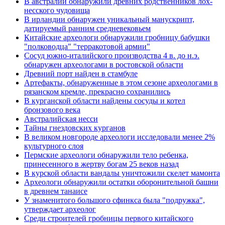
В австралии обнаружили древних родственников лох-
несского чудовища
В ирландии обнаружен уникальный манускрипт,
датируемый ранним средневековьем
Китайские археологи обнаружили гробницу бабушки
"полководца" "терракотовой армии"
Сосуд южно-италийского производства 4 в. до н.э.
обнаружен археологами в ростовской области
Древний порт найден в стамбуле
Артефакты, обнаруженные в этом сезоне археологами в
рязанском кремле, прекрасно сохранились
В курганской области найдены сосуды и котел
бронзового века
Австралийская несси
Тайны гнездовских курганов
В великом новгороде археологи исследовали менее 2%
культурного слоя
Пермские археологи обнаружили тело ребенка,
принесенного в жертву богам 25 веков назад
В курской области вандалы уничтожили скелет мамонта
Археологи обнаружили остатки оборонительной башни
в древнем танаисе
У знаменитого большого сфинкса была "подружка",
утверждает археолог
Среди строителей гробницы первого китайского