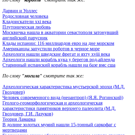
Дарвин и Уоллес
Родословная человека
Кладоискатели xxi века
Плутоническая любовь
Москвичка нашла в акватории севастополя затонувший
английский парусник
Клады испании: 116 миллиардов евро на дне морском
Американцы запустили роботов в черное море
Археологи нашли шведские фрегат и яхту xviii века
Археологи нашли корабль кука у берегов род-айленда
Старинный испанский корабль нашли на базе вмс сша
По слову
"могила"
смотрите так же:
Археологическая характеристика мустьерской эпохи (М.Д.
Гвоздовер)
Человек современного вида (неоантроп) (Я.Я. Рогинский)
Геолого-геоморфологическая и археологическая
характеристики памятников верхнего палеолита (М.Д.
Гвоздовер, Г.И. Лазуков)
Теория Ламарка
В долине золотых мумий нашли 15-тонный саркофаг с
мертвецами