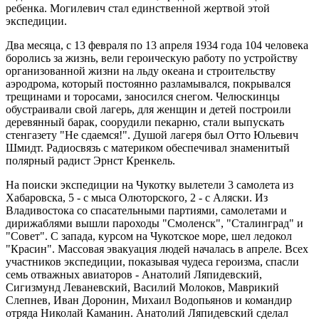
ребенка. Могилевич стал единственной жертвой этой
экспедиции.
Два месяца, с 13 февраля по 13 апреля 1934 года 104 человека
боролись за жизнь, вели героическую работу по устройству
организованной жизни на льду океана и строительству
аэродрома, который постоянно разламывался, покрывался
трещинами и торосами, заносился снегом. Челюскинцы
обустраивали свой лагерь, для женщин и детей построили
деревянный барак, соорудили пекарню, стали выпускать
стенгазету "Не сдаемся!". Душой лагеря был Отто Юльевич
Шмидт. Радиосвязь с материком обеспечивал знаменитый
полярный радист Эрнст Кренкель.
На поиски экспедиции на Чукотку вылетели 3 самолета из
Хабаровска, 5 - с мыса Олюторского, 2 - с Аляски. Из
Владивостока со спасательными партиями, самолетами и
дирижаблями вышли пароходы "Смоленск", "Сталинград" и
"Совет". С запада, курсом на Чукотское море, шел ледокол
"Красин". Массовая эвакуация людей началась в апреле. Всех
участников экспедиции, показывая чудеса героизма, спасли
семь отважных авиаторов - Анатолий Ляпидевский,
Сигизмунд Леваневский, Василий Молоков, Маврикий
Слепнев, Иван Доронин, Михаил Водопьянов и командир
отряда Николай Каманин. Анатолий Ляпидевский сделал