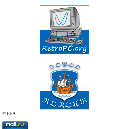
© FEA