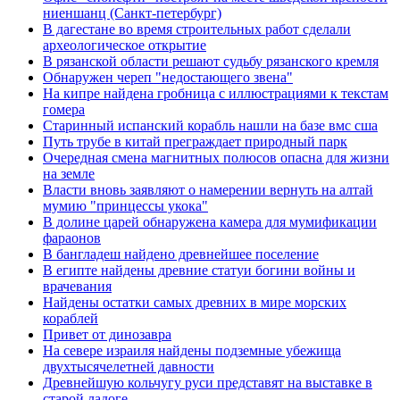
ниеншанц (Санкт-петербург)
В дагестане во время строительных работ сделали
археологическое открытие
В рязанской области решают судьбу рязанского кремля
Обнаружен череп "недостающего звена"
На кипре найдена гробница с иллюстрациями к текстам
гомера
Старинный испанский корабль нашли на базе вмс сша
Путь трубе в китай преграждает природный парк
Очередная смена магнитных полюсов опасна для жизни
на земле
Власти вновь заявляют о намерении вернуть на алтай
мумию "принцессы укока"
В долине царей обнаружена камера для мумификации
фараонов
В бангладеш найдено древнейшее поселение
В египте найдены древние статуи богини войны и
врачевания
Найдены остатки самых древних в мире морских
кораблей
Привет от динозавра
На севере израиля найдены подземные убежища
двухтысячелетней давности
Древнейшую кольчугу руси представят на выставке в
старой ладоге