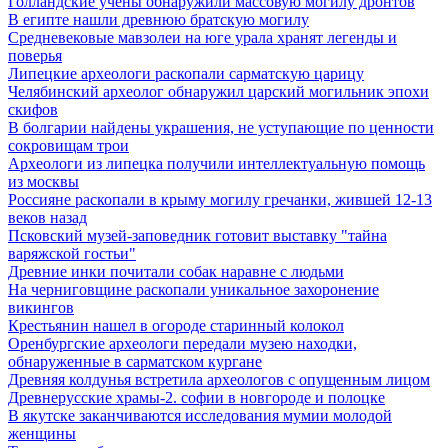
Голландские учены обнаружили массовую могилу дронтов
В египте нашли древнюю братскую могилу
Средневековые мавзолеи на юге урала хранят легенды и
поверья
Липецкие археологи раскопали сарматскую царицу
Челябинский археолог обнаружил царский могильник эпохи
скифов
В болгарии найдены украшения, не уступающие по ценности
сокровищам трои
Археологи из липецка получили интеллектуальную помощь
из москвы
Россияне раскопали в крыму могилу гречанки, жившей 12-13
веков назад
Псковский музей-заповедник готовит выставку "тайна
варяжской гостьи"
Древние инки почитали собак наравне с людьми
На черниговщине раскопали уникальное захоронение
викингов
Крестьянин нашел в огороде старинный колокол
Оренбургские археологи передали музею находки,
обнаруженные в сарматском кургане
Древняя колдунья встретила археологов с опущенным лицом
Древнерусские храмы-2. софии в новгороде и полоцке
В якутске заканчиваются исследования мумии молодой
женщины