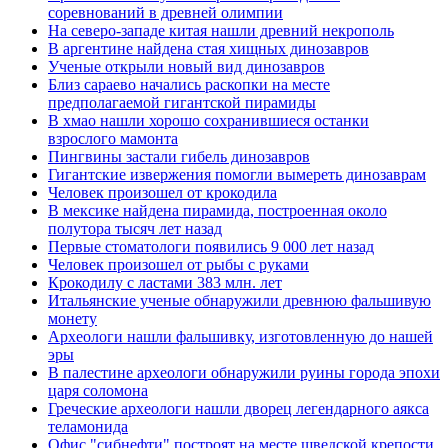
соревнований в древней олимпии
На северо-западе китая нашли древний некрополь
В аргентине найдена стая хищных динозавров
Ученые открыли новый вид динозавров
Близ сараево начались раскопки на месте
предполагаемой гигантской пирамиды
В хмао нашли хорошо сохранившиеся останки
взрослого мамонта
Пингвины застали гибель динозавров
Гигантские извержения помогли вымереть динозаврам
Человек произошел от крокодила
В мексике найдена пирамида, построенная около
полутора тысяч лет назад
Первые стоматологи появились 9 000 лет назад
Человек произошел от рыбы с руками
Крокодилу с ластами 383 млн. лет
Итальянские ученые обнаружили древнюю фальшивую
монету
Археологи нашли фальшивку, изготовленную до нашей
эры
В палестине археологи обнаружили руины города эпохи
царя соломона
Греческие археологи нашли дворец легендарного аякса
теламонида
Офис "сибнефти" построят на месте шведской крепости