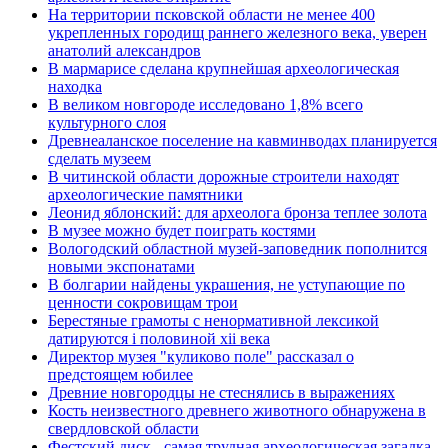
На территории псковской области не менее 400
укрепленных городищ раннего железного века, уверен
анатолий александров
В мармарисе сделана крупнейшая археологическая
находка
В великом новгороде исследовано 1,8% всего
культурного слоя
Древнеаланское поселение на кавминводах планируется
сделать музеем
В читинской области дорожные строители находят
археологические памятники
Леонид яблонский: для археолога бронза теплее золота
В музее можно будет поиграть костями
Вологодский областной музей-заповедник пополнится
новыми экспонатами
В болгарии найдены украшения, не уступающие по
ценности сокровищам трои
Берестяные грамоты с ненормативной лексикой
датируются i половиной xii века
Директор музея "куликово поле" рассказал о
предстоящем юбилее
Древние новгородцы не стеснялись в выражениях
Кость неизвестного древнего животного обнаружена в
свердловской области
Фестский диск - самая трудная археологическая загадка