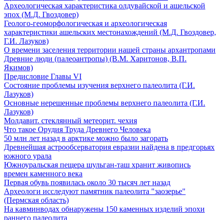
Археологическая характеристика олдувайской и ашельской
эпох (М.Д. Гвоздовер)
Геолого-геоморфологическая и археологическая
характеристики ашельских местонахождений (М.Д. Гвоздовер,
Г.И. Лазуков)
О времени заселения территории нашей страны архантропами
Древние люди (палеоантропы) (В.М. Харитонов, В.П.
Якимов)
Предисловие Главы VI
Состояние проблемы изучения верхнего палеолита (Г.И.
Лазуков)
Основные нерешенные проблемы верхнего палеолита (Г.И.
Лазуков)
Молдавит. стеклянный метеорит. чехия
Что такое Орудия Труда Древнего Человека
50 млн лет назад в арктике можно было загорать
Древнейшая астрообсерватория евразии найдена в предгорьях
южного урала
Южноуральская пещера шульган-таш хранит живопись
времен каменного века
Первая обувь появилась около 30 тысяч лет назад
Археологи исследуют памятник палеолита "заозерье"
(Пермская область)
На кавминводах обнаружены 150 каменных изделий эпохи
раннего палеолита