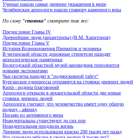
Ученые нашли самые древние украшения в мире
Челябинские археологи нашли гравюру каменного века
По слову
"стоянка"
смотрите так же:
Предисловие Главы IV
Древнейшие люди (архантропы) (В.М. Харитонов)
Предисловие Главы V
История Возникновения Приматов и человека
В читинской области дорожные строители находят
археологические памятники
Вологодский областной музей-заповедник пополнится
новыми экспонатами
Чьи скелеты находят в "подмосковной тайге"
Курганские единроссы отправятся на стоянки древних людей
Кипр - родина благовоний
Археологи открыли в архангельской области две новые
стоянки древних людей
Археологи считают, что человечество имеет одну общую
родину - африку
Письмо из затерянного мира
Неандертальцы существуют до сих пор
Неандертальцам продлили жизнь
Древние люди использовали краски 200 тысяч лет назад
Что скрывала чёбсара в своих недрах 9 тысяч лет?