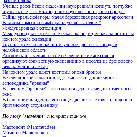
разбойникова
Ученые российской академии наук решили копнуть поглубже
и узнать все, что можно, о южноуральской стране городов
Тайны уральской горы малая березовская раскроют археологи
В тайны каменного амбара на урале "заглянет"
международная экспедиция
Международная археологическая экспедиция начала искать на
южном урале сенсации
Группа археологов начнет изучение древнего города в
челябинской области
Английские, американские и челябинские археологи
организуют совместную экспедицию в поселение бронзового
века каменный амбар
На южном урале шьют костюмы эпохи бронзы
В челябинской области продолжается создание музея -
заповедника "аркаим"
В древнем "аркаиме" воссоздается деревня медно-каменного
века
В башкирии найдено святилище древнего человека, подобное
британскому стоунхенджу
По слову
"мамонт"
смотрите так же:
Мастодонт (Mammutidae)
Мамонт (Mammuthus)