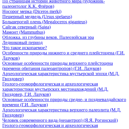
По страницам истории животного мира (художник-
палеонтолог К.К. Флёров)
Носорог мерка (Diceros merki)
Пещерный медведь (Ursus spelaeus)
Большерогий олень (Megaloceros giganteus)
Сайгак северный (Saiga)
Мамонт (Mammuthus)
Обложка. из глубины веков. Палеозойская эра
Ледниковый период
Что такое ископаемое?
Особенности природы нижнего и среднего плейстоцена (Г.И.
Лазуков)
Основные особенности природы верхнего плейстоцена
(времени обитания палеоантропов) (Г.И. Лазуков)
Археологическая характеристика мустьерской эпохи (М.Д.
Гвоздовер)
Геолого-геоморфологическая и археологическая
характеристики мустьерских местонахождений (М.Д.
Гвоздовер, Г.И. Лазуков)
Основные особенности природы средне- и поздневалдайского
времени (Г.И. Лазуков)
Археологическая характеристика верхнего палеолита (М.Д.
Гвоздовер)
Человек современного вида (неоантроп) (Я.Я. Рогинский)
Геолого-геоморфологическая и археологическая