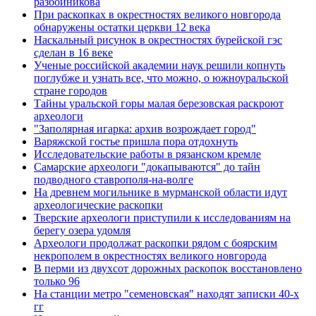
разбойникова
При раскопках в окрестностях великого новгорода
обнаружены остатки церкви 12 века
Наскальный рисунок в окрестностях бурейской гэс
сделан в 16 веке
Ученые российской академии наук решили копнуть
поглубже и узнать все, что можно, о южноуральской
стране городов
Тайны уральской горы малая березовская раскроют
археологи
"Заполярная игарка: архив возрождает город"
Варяжской гостье пришла пора отдохнуть
Исследовательские работы в рязанском кремле
Самарские археологи "докапываются" до тайн
подводного ставрополя-на-волге
На древнем могильнике в мурманской области идут
археологические раскопки
Тверские археологи приступили к исследованиям на
берегу озера удомля
Археологи продолжат раскопки рядом с боярским
некрополем в окрестностях великого новгорода
В перми из двухсот дорожных раскопок восстановлено
только 96
На станции метро "семеновская" находят записки 40-х
гг