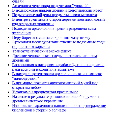
славян
Археологи череповца подсчитали "урожай"..
В подмосковье найден древний христианский крест
Подмосковье найдены предметы эпохи мезолита
В центре эрмитажа в старой деревне появился новый
ряд открытых хранений
Подводная археология в греции разрешена всем
желающим
Перу борется с сша за сокровища мачу-пикчу
Археологи исследуют таинственные подземные ходы
под центром харькова
Трансатлантический экоконфликт
Древние человеческие следы оказались слишком
древними
Раскопанная в нагорном карабахе бусина с надписью
царя ассирии находится в эрмитаже
В находке презентовали археологический комплекс
"палеодеревня"
В приморье появится археологический музей под
открытым небом
Тутанхамон предпочитал красненькое
На алтае в результате раскопок вновь обнаружили
древнеегипетское украшение
Израильские археологи нашли первое подтверждение
библейской истории о голиафе