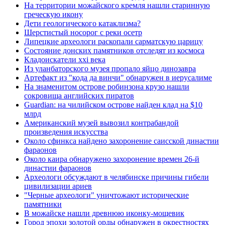
На территории можайского кремля нашли старинную
греческую икону
Дети геологического катаклизма?
Шерстистый носорог с реки осетр
Липецкие археологи раскопали сарматскую царицу
Состояние донских памятников отследят из космоса
Кладоискатели xxi века
Из уланбаторского музея пропало яйцо динозавра
Артефакт из "кода да винчи" обнаружен в иерусалиме
На знаменитом острове робинзона крузо нашли
сокровища английских пиратов
Guardian: на чилийском острове найден клад на $10
млрд
Американский музей вывозил контрабандой
произведения искусства
Около сфинкса найдено захоронение саисской династии
фараонов
Около каира обнаружено захоронение времен 26-й
династии фараонов
Археологи обсуждают в челябинске причины гибели
цивилизации ариев
"Черные археологи" уничтожают исторические
памятники
В можайске нашли древнюю иконку-мощевик
Город эпохи золотой орды обнаружен в окрестностях