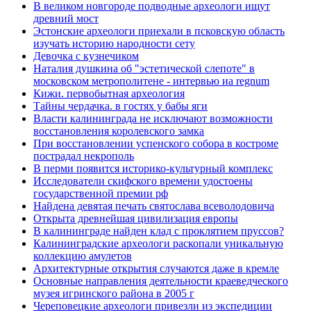
В великом новгороде подводные археологи ищут
древний мост
Эстонские археологи приехали в псковскую область
изучать историю народности сету
Девочка с кузнечиком
Наталия душкина об "эстетической слепоте" в
московском метрополитене - интервью иа regnum
Кижи. первобытная археология
Тайны чердачка. в гостях у бабы яги
Власти калининграда не исключают возможности
восстановления королевского замка
При восстановлении успенского собора в костроме
пострадал некрополь
В перми появится историко-культурный комплекс
Исследователи скифского времени удостоены
государственной премии рф
Найдена девятая печать святослава всеволодовича
Открыта древнейшая цивилизация европы
В калининграде найден клад с проклятием пруссов?
Калининградские археологи раскопали уникальную
коллекцию амулетов
Архитектурные открытия случаются даже в кремле
Основные направления деятельности краеведческого
музея игринского района в 2005 г
Череповецкие археологи привезли из экспедиции