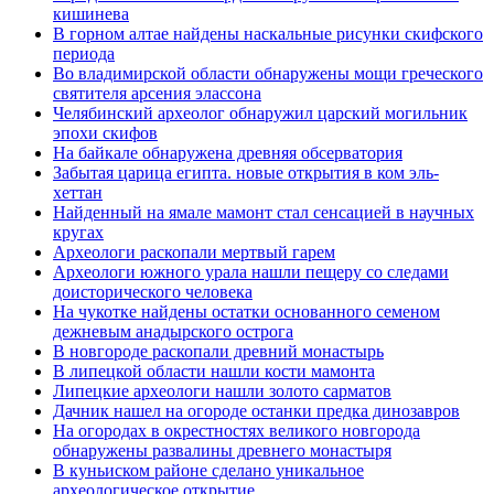
кишинева
В горном алтае найдены наскальные рисунки скифского
периода
Во владимирской области обнаружены мощи греческого
святителя арсения элассона
Челябинский археолог обнаружил царский могильник
эпохи скифов
На байкале обнаружена древняя обсерватория
Забытая царица египта. новые открытия в ком эль-
хеттан
Найденный на ямале мамонт стал сенсацией в научных
кругах
Археологи раскопали мертвый гарем
Археологи южного урала нашли пещеру со следами
доисторического человека
На чукотке найдены остатки основанного семеном
дежневым анадырского острога
В новгороде раскопали древний монастырь
В липецкой области нашли кости мамонта
Липецкие археологи нашли золото сарматов
Дачник нашел на огороде останки предка динозавров
На огородах в окрестностях великого новгорода
обнаружены развалины древнего монастыря
В куньиском районе сделано уникальное
археологическое открытие