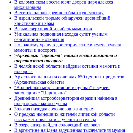
В коломенском восстановят дворец царя алексея
михайловича
В египте нашли древнюю братскую могилу
В израильской тюрьме обнаружен древнейший
христианский храм
Взрыв сверхновой и гибель мамонтов
Уникальная подводная находка сулит ученым
сенсационные открытия
По южному уралу в доисторические времена гуляли
мамонты и носороги
>
Археологи "аркаима" нашли кости мамонта и
шерстистого носорога
В челябинской области найдены останки мамонта и
носорога
Археологи нашли на соловках 650 ценных предметов
(Архангельская область)
"Волшебный мир глиняной игрушки" в музее-
заповеднике "Царицыно"
Древнейшая астрообсерватория евразии найдена в
предгорьях южного урала
Золотая находка археологов в липецке
О предках нынешних жителей липецкой области
расскажет новая книга ученого из ельца
В озере анзер найден соловецкий колокол
В аргентине найдена задушенная тысячелетняя мумия