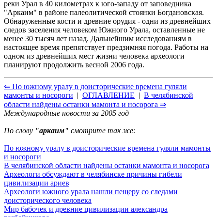
реки Урал в 40 километрах к юго-западу от заповедника
"Аркаим" в районе палеолитической стоянки Богдановская.
Обнаруженные кости и древние орудия - одни из древнейших
следов заселения человеком Южного Урала, оставленные не
менее 30 тысяч лет назад. Дальнейшим исследованиям в
настоящее время препятствует предзимняя погода. Работы на
одном из древнейших мест жизни человека археологи
планируют продолжить весной 2006 года.
⇐ По южному уралу в доисторические времена гуляли
мамонты и носороги
|
ОГЛАВЛЕНИЕ
|
В челябинской
области найдены останки мамонта и носорога ⇒
Международные новости за 2005 год
По слову
"аркаим"
смотрите так же:
По южному уралу в доисторические времена гуляли мамонты
и носороги
В челябинской области найдены останки мамонта и носорога
Археологи обсуждают в челябинске причины гибели
цивилизации ариев
Археологи южного урала нашли пещеру со следами
доисторического человека
Мир бабочек и древние цивилизации александра