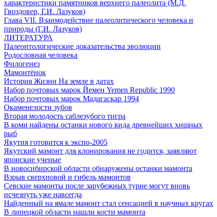
характеристики памятников верхнего палеолита (М.Д.
Гвоздовер, Г.И. Лазуков)
Глава VII. Взаимодействие палеолитического человека и
природы (Г.И. Лазуков)
ЛИТЕРАТУРА
Палеонтологические доказательства эволюции
Родословная человека
Филогенез
Мамонтёнок
История Жизни На земле в датах
Набор почтовых марок Йемен Yemen Republic 1990
Набор почтовых марок Мадагаскар 1994
Окаменелости зубов
Вторая молодость саблезубого тигра
В коми найдены останки нового вида древнейших хищных
рыб
Якутия готовится к экспо-2005
Якутский мамонт для клонирования не годится, заявляют
японские ученые
В новосибирской области обнаружены останки мамонта
Взрыв сверхновой и гибель мамонтов
Севские мамонты после зарубежных турне могут вновь
исчезнуть уже навсегда
Найденный на ямале мамонт стал сенсацией в научных кругах
В липецкой области нашли кости мамонта