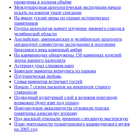
проведены в полном объёме
Международная археологическая экспедиция начала
искать на южном урале сенсации
На ямале усилят меры по охране исторических
памятников
Группа археологов начнет изучение древнего города в
челябинской области
Английские, американские и челябинские археологи
организуют совместную экспедицию в поселение
бронзового века каменный амбар
На кавминводах обнаружены 150 каменных изделий
эпохи раннего палеолита
Астероид упал слишком рано
Брянские мамонты вернулись из парижа
Плутоническая любовь
Семья мамонтов встречает гостей
Начало 7 сезона раскопок на некрополе старого
ставрополя
Подводный культурный слой в великом новгороде
возможно будет взят под охрану
Новгородские аквалангисты отложили поиски
памятника александру второму
Под москвой откопали древнюю слесарную мастерскую
План деятельности тольяттинского краеведческого музея
на 2005 год