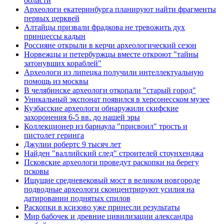
области
Археологи екатеринбурга планируют найти фрагменты
первых церквей
Алтайцы призвали фрадкова не тревожить дух
принцессы кадын
Россияне открыли в керчи археологический сезон
Норвежцы и петербуржцы вместе откроют "тайны
затонувших кораблей"
Археологи из липецка получили интеллектуальную
помощь из москвы
В челябинске археологи откопали "старый город"
Уникальный экспонат появился в херсонесском музее
Кузбасские археологи обнаружили скифские
захоронения 6-5 вв. до нашей эры
Коллекционер из барнаула "присвоил" трость и
пистолет геринга
Джулии робертс 9 тысяч лет
Найден "валлийский след" строителей стоунхенджа
Псковские археологи проведут раскопки на берегу
псковы
Ищущие средневековый мост в великом новгороде
подводные археологи сконцентрируют усилия на
датировании поднятых спилов
Раскопки в ксизово уже принесли результаты
Мир бабочек и древние цивилизации александра