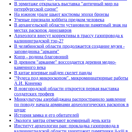
В эрмитаже открылась выставка "античный мир на
петербургской сцене"
На южном урале шьют костюмы эпохи бронзы
Ученые признали хоббита предком человека
В архангельской области установили памятный знак на
местах раскопок динозавров
Археологи внесут коррективы в трассу газопровода к
калининградской тэц-2?
В челябинской области продолжается создание музея -
заповедника "аркаим"
Кипр - родина благовоний
В древнем "аркаиме" воссоздается деревня медно-
каменного века
В китае впервые найден скелет панды
"Чудеса под микроскопом". микроминиатюрные работы
А.И. Коненко
В новгородской области откроется первая выставка
солдатских трофеев
Минкультуры азеpбайджана распространило заявление
по поводу начала аpмянами археологических раскопок в
шуше
История замка и его обитателей
Экологи завтра отмечают всемирный день кита
Институт археологии ран: прокладка газопровода в
калининградской области уничтожит памятники ii-viii в