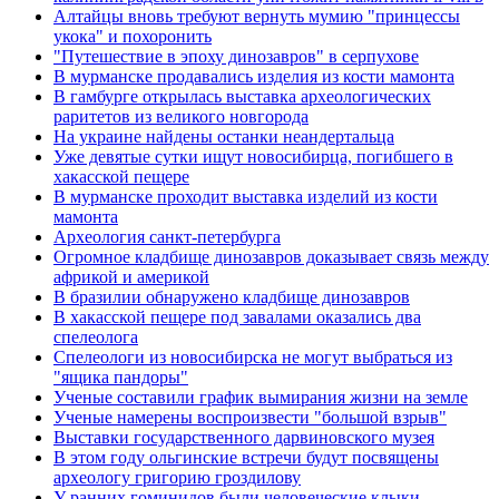
Алтайцы вновь требуют вернуть мумию "принцессы
укока" и похоронить
"Путешествие в эпоху динозавров" в серпухове
В мурманске продавались изделия из кости мамонта
В гамбурге открылась выставка археологических
раритетов из великого новгорода
На украине найдены останки неандертальца
Уже девятые сутки ищут новосибирца, погибшего в
хакасской пещере
В мурманске проходит выставка изделий из кости
мамонта
Археология санкт-петербурга
Огромное кладбище динозавров доказывает связь между
африкой и америкой
В бразилии обнаружено кладбище динозавров
В хакасской пещере под завалами оказались два
спелеолога
Спелеологи из новосибирска не могут выбраться из
"ящика пандоры"
Ученые составили график вымирания жизни на земле
Ученые намерены воспроизвести "большой взрыв"
Выставки государственного дарвиновского музея
В этом году ольгинские встречи будут посвящены
археологу григорию гроздилову
У ранних гоминидов были человеческие клыки