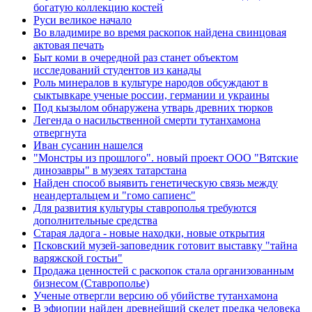
богатую коллекцию костей
Руси великое начало
Во владимире во время раскопок найдена свинцовая
актовая печать
Быт коми в очередной раз станет объектом
исследований студентов из канады
Роль минералов в культуре народов обсуждают в
сыктывкаре ученые россии, германии и украины
Под кызылом обнаружена утварь древних тюрков
Легенда о насильственной смерти тутанхамона
отвергнута
Иван сусанин нашелся
"Монстры из прошлого". новый проект ООО "Вятские
динозавры" в музеях татарстана
Найден способ выявить генетическую связь между
неандертальцем и "гомо сапиенс"
Для развития культуры ставрополья требуются
дополнительные средства
Старая ладога - новые находки, новые открытия
Псковский музей-заповедник готовит выставку "тайна
варяжской гостьи"
Продажа ценностей с раскопок стала организованным
бизнесом (Ставрополье)
Ученые отвергли версию об убийстве тутанхамона
В эфиопии найден древнейший скелет предка человека