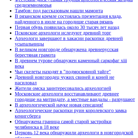
средиземноморья
Тамбов: под рассказовым нашли мамонта
В рязанском кремле состоялась презентация клада,
найденного в июле на городище старая рязань
Первая обувь появилась около 30 тысяч лет назад
Псковские археологи иследуют древний торг
Археологи завершают в хакасии раскопки древней
усыпальницы
В великом новгороде обнаружена древнерусская
берестяная грамота
В древнем турове обнаружен каменный саркофаг xiii
века
Чьи скелеты находят в "подмосковной тайге"
Древний новгородец чужих свиней и коней не
насиловал
Жители омска заинтересовались археологией
Московские археологи восстанавливают древнее
городище на митридате, а местные вандалы - разрушают
В археологической науке новая сенсация!
Археологические раскопки руин королевского замка
кенигсберга
Обнаружена граница самой старой застройки
челябинска в 18 веке
Церковь 12 века обнаружили археологи в новгородской