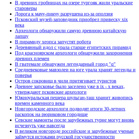
В древних гробницах на озере тургояк жили уральские
староверы
Дорога к мачу-пикчу разрушена из-за оползня
Псковский музей-заповедник приобрел привеску xix
века
Археологи обнаружили самую древнюю китайскую
лапшу
В пирамиду хеопса запустят робота
Деревянный идол с урала старше египетских пирамид
Под красноярском археологи обнаружили захоронения
древних племен
В гватемале обнаружен легендарный город "q"
Средневековые мавзолеи на юге урала хранят легенды и
поверья
Остров сокровищ в чили притягивает туристов
Древнее запсковье было заселено уже в ix - x веках,
утверждают псковские археологи
Южноуральская пещера шульган-таш хранит живопись
времен каменного века
Новгородские археологи подводят итоги 30-летних
раскопок на рюриковом городище
Севские мамонты после зарубежных турне могут вновь
исчезнуть уже навсегда
В великом новгороде российские и зарубежные ученые
займутся истоками русской государственности