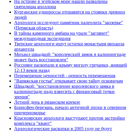
На острове в эгейском море нашли развалины
святилища аполлона
Курганские единроссы отправятся на стоянки древних
людей
Археологи исследуют памятник палеолита "заозерье"
(Пермская область)
В тайны каменного амбара на урале "заглянет"
международная экспедиция
Тверские археологи ищут остатки монастыря михаила
архангела
Михаил швыдкой: "королевский замок в калининграде
может быть восстановлен"
Россияне раскопали в крыму могилу гречанки, жившей
12-13 веков назад
Перемещение ценностей - ценность перемещения
"Варяжская гостья" открывает свою тайну псковичам
Швыдкой: "восстановление королевского замка в
калининграде надо взвесить с финансовый точки
зрения"
Летний день в рязанском кремле
Борисфен-березань. начало античной эпохи в северном
причерноморье
Красноярские археологи выступают против застройки
комплекса "квант"
Археологические раскопки в 2005 году не будут