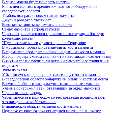
В музее можно будет поиграть костями
Кость неизвестного древнего животного обнаружена в
свердловской области
Тамбов: под рассказовым нашли мамонта
Джулии робертс 9 тысяч лет
Брянские мамонты вернулись из парижа
Семья мамонтов встречает гостей
Череповецкие археологи привезли из экспедиции богатую
коллекцию костей
"Путешествие в эпоху динозавров" в Серпухове
В мурманске продавались изделия из кости мамонта
В мурманске проходит выставка изделий из кости мамонта
Мусор под cерпуховом сваливают на 320 миллионов лет назад
В якутии селяне распилили останки мамонта и растащили их
по домам
Зубы из скалы
У букингемского дворца археологи ищут кости мамонта
В свердловской области обнаружены бивни и кости мамонта
В курской области вандалы уничтожили скелет мамонта
Ученые обнаружили ген, отвечавший за окрас мамонтов
Черная книга природы
Череп мамонта в ишимском музее. краеведы предполагают,
что находке около 30 тысяч лет
В ивановской области найдена кость мамонта
Недалеко от красноярска обнаружен почти целый скелет