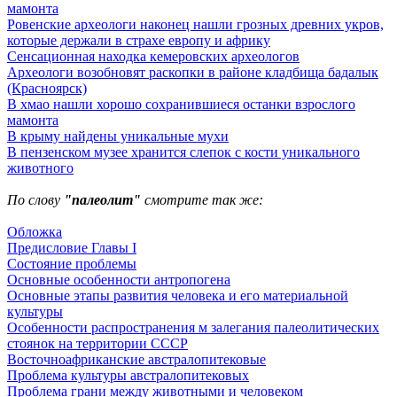
мамонта
Ровенские археологи наконец нашли грозных древних укров,
которые держали в страхе европу и африку
Сенсационная находка кемеровских археологов
Археологи возобновят раскопки в районе кладбища бадалык
(Красноярск)
В хмао нашли хорошо сохранившиеся останки взрослого
мамонта
В крыму найдены уникальные мухи
В пензенском музее хранится слепок с кости уникального
животного
По слову
"палеолит"
смотрите так же:
Обложка
Предисловие Главы I
Состояние проблемы
Основные особенности антропогена
Основные этапы развития человека и его материальной
культуры
Особенности распространения м залегания палеолитических
стоянок на территории СССР
Восточноафриканские австралопитековые
Проблема культуры австралопитековых
Проблема грани между животными и человеком