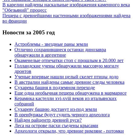
В карелии найдены наскальные изображения каменного века
"Обезьяний" процесс
Пещера с древнейшими настенными изображениями найдена
во франции
Новости за 2005 год
Астроблемы - звездные раны земли
Отлично сохранившиеся останки динозавра
обнаружили в аргентине
Окаменелые отпечатки стоп с прошлым в 20.000 лет
Голландские учены обнаружили массовую могилу
дронтов
Ученые впервые нашли целый скелет птицы додо
В австралии найдены самые древние следы человека
Сухарева башня в подземном переходе
Еще одна необычная пещера обнаружена в мармарисе
Керамика кастелли xvi-xviii веков из итальянских
собраний
Сухареву башню достанут из-под земли
В оренбуржье будут судить черного археолога
Найден райцентр древней руси?
Леса на острове пасхи съедены крысами
Археологи открыли, что древние римляне - потомки