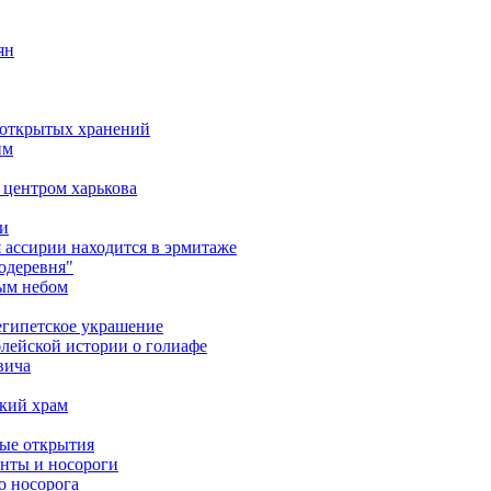
ян
д открытых хранений
им
 центром харькова
ми
я ассирии находится в эрмитаже
одеревня"
тым небом
еегипетское украшение
лейской истории о голиафе
вича
кий храм
ные открытия
онты и носороги
о носорога