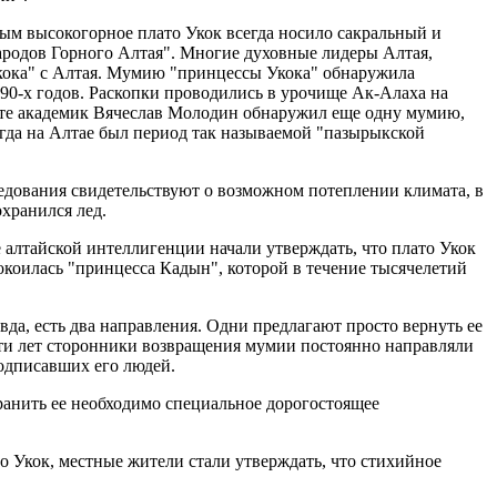
ым высокогорное плато Укок всегда носило сакральный и
 народов Горного Алтая". Многие духовные лидеры Алтая,
Укока" с Алтая. Мумию "принцессы Укока" обнаружила
90-х годов. Раскопки проводились в урочище Ак-Алаха на
есте академик Вячеслав Молодин обнаружил еще одну мумию,
гда на Алтае был период так называемой "пазырыкской
едования свидетельствуют о возможном потеплении климата, в
охранился лед.
е алтайской интеллигенции начали утверждать, что плато Укок
окоилась "принцесса Кадын", которой в течение тысячелетий
да, есть два направления. Одни предлагают просто вернуть ее
яти лет сторонники возвращения мумии постоянно направляли
одписавших его людей.
ранить ее необходимо специальное дорогостоящее
то Укок, местные жители стали утверждать, что стихийное