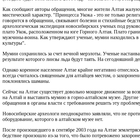
Как сообщают авторы обращения, многие жители Алтая жалуютс
мистический характер. "Принцесса Укока - это не только рели
говорится в обращении, связывают болезни и стихийные бедс
археологическая экспедиция новосибирских ученых под руково
плато Укок, расположенном на юге Горного Алтая. Плато гран
мужчины-воина. Как утверждают ученые, мумии находились в с
культуры".
Мумии сохранились за счет вечной мерзлоты. Ученые настаив
результате которого линзы льда будут таять. На сегодняшний де
Однако коренное население Алтае крайне негативно отнеслось 
всегда считалось священным для алтайцев местом, о захоронен
поклонялись шаманы.
Сейчас на Алтае существует довольно мощное движение за возв
на Алтай и выставить мумию в горно-алтайском музее. Другие
обращения в органы власти с требованием решить эту проблем
Новосибирские археологи неоднократно заявляли, что не проти
оборудование, которого в алтайском музее нет.
После произошедшего в сентябре 2003 года на Алтае землетряс
бедствие произошло из-за того, что было потревожено захорон