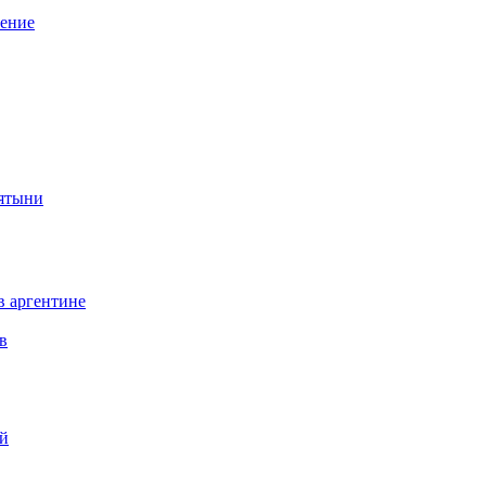
нение
вятыни
в аргентине
в
ий