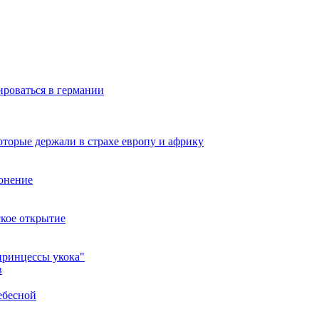
ироваться в германии
оторые держали в страхе европу и африку
онение
ское открытие
принцессы укока"
в
ебесной