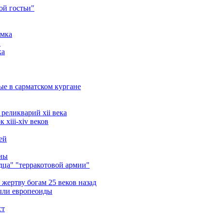
ой гостьи"
амка
в
ка
ые в сарматском кургане
реликварий xii века
xiii-xiv веков
ей
ины
ца" "терракотовой армии"
жертву богам 25 веков назад
ыли европеоиды
ст