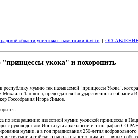
радской области уничтожит памятники ii-viii в
|
ОГЛАВЛЕНИ
 "принцессы укока" и похоронить
в республику мумию так называемой "принцессы Укока", котора
и Михаила Лапшина, председателя Государственного собрания И
ер Госсобрания Игорь Яимов.
орится:
оса по возвращению известной мумии укокской принцессы в На
оры с руководством Института археологии и этнографии СО РАН.
ования мумии, а в год празднования 250-летия добровольного в
ение святыни алтайского народа станет одним из главных событ