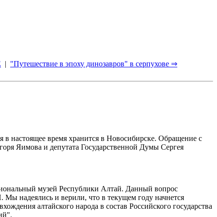
Е
|
"Путешествие в эпоху динозавров" в серпухове ⇒
я в настоящее время хранится в Новосибирске. Обращение с
горя Яимова и депутата Государственной Думы Сергея
циональный музей Республики Алтай. Данный вопрос
 Мы надеялись и верили, что в текущем году начнется
хождения алтайского народа в состав Российского государства
ий".