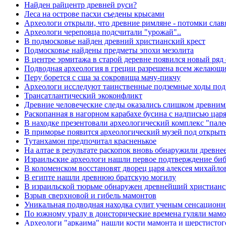
Найден райцентр древней руси?
Леса на острове пасхи съедены крысами
Археологи открыли, что древние римляне - потомки слав
Археологи череповца подсчитали "урожай"..
В подмосковье найден древний христианский крест
Подмосковье найдены предметы эпохи мезолита
В центре эрмитажа в старой деревне появился новый ря
Подводная археология в греции разрешена всем желающ
Перу борется с сша за сокровища мачу-пикчу
Археологи исследуют таинственные подземные ходы под
Трансатлантический экоконфликт
Древние человеческие следы оказались слишком древни
Раскопанная в нагорном карабахе бусина с надписью цар
В находке презентовали археологический комплекс "пале
В приморье появится археологический музей под откры
Тутанхамон предпочитал красненькое
На алтае в результате раскопок вновь обнаружили древн
Израильские археологи нашли первое подтверждение биб
В коломенском восстановят дворец царя алексея михайло
В египте нашли древнюю братскую могилу
В израильской тюрьме обнаружен древнейший христианс
Взрыв сверхновой и гибель мамонтов
Уникальная подводная находка сулит ученым сенсацион
По южному уралу в доисторические времена гуляли мам
Археологи "аркаима" нашли кости мамонта и шерстистог