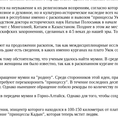
я на неуважение к их религиозным воззрениям, согласно котор
гиозное и духовное, но и культурно-историческое наследие всех
твия в республике именно с раскопками и вывозом "принцессы 
дством доктора исторических наук Натальи Полосьмак в начале 
ичит с Монголией, Китаем и Казахстаном. Позднее в этом же м
кифских захоронениях, сделанных в 4-5 веках до нашей эры. То
ают на продолжении раскопок, так как междисциплинарные иссл
нь даже есть сведения, в каких именно курганах на плато Укок с
к тому обстоятельству, что ученым удалось найти мумии. В сред
ии женщины им было известно, так как в раскопанном кургане п
ращение мумии на "родину". Среди сторонников этой идеи, прав
 требуют перезахоронить "принцессу". В течение последних дес
у. Однако нынешнее обращение побило рекорды по количеству п
в передачи мумии в Горно-Алтайск. Однако для того, чтобы сох
ения, эпицентр которого находился в 100-150 километрах от пла
ение "принцессы Кадын", которая теперь мстит людям.