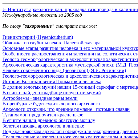
⇐ Институт археологии ран: прокладка газопровода в калининг
Международные новости за 2005 год
По слову
"захоронение"
смотрите так же:
Гиениктитерий (Hyaenictitherium)
Обложка. из глубины веков. Палеозойская эра
Основные этапы развития человека и его материальной культу
Особенности распространения м залегания палеолитических с
Геолого-геоморфологическая и археологическая характеристики
Археологическая характеристика мустьерской эпохи (М.Д. Гвоз
Человек современного вида (неоантроп) (Я.Я. Рогинский)
Геолого-геоморфологическая и археологическая характеристики
История Возникновения Приматов и человека
В долине золотых мумий нашли 15-тонный саркофаг с мертвец
В египте найдено кладбище полусотни мумий
Астроблемы - звездные раны земли
В оренбуржье будут судить черного археолога
Археологи открыли, что древние римляне - потомки славян
Тутанхамон предпочитал красненькое
В египте нашли древнюю братскую могилу
Золотая находка археологов в липецке
Под красноярском археологи обнаружили захоронения древних
Средневековые мавзолеи на юге урала хранят легенды и поверь