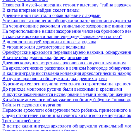
Псковский музей-заповедник готовит выставку "тайна варяжск
В китае впервые найден скелет панды
Древние инки почитали собак наравне с людьми
Уникальное захоронение обнаружили на территории луцкого з
На черниговщине раскопали уникальное захоронение викинго
На тернопольщине нашли захоронение человека бронзового ве
Псковские археологи нашли еще одну "варяжскую гостью"
В дневности людей хоронили в позе зародыша
В украине жили двухметровые великаны
Оренбургские археологи передали музею находки, обнаруженн
В китае обнаружено кладбище динозавров
Древняя колдунья встретила археологов с опущенным лицом
Hа археологических раскопках в великом hовгороде обнаружен 
В калининграде выставлена коллекция археологических находок 
В грузии археологи обнаружили два древних храма
Курские археологи изучили технологию строительства крепост
До прихода монголов русичи были высокими и красивыми
В якутске заканчиваются исследования мумии молодой женщ
Китайские археологи обнаружили гробницу бабушки "полковод
Тайны гнездовских курганов
Пермские археологи обнаружили тело ребенка, принесенного в 
Среди строителей гробницы первого китайского императора б
Третье погребение
В центре калининграда археологи обнаружили уникальный мо