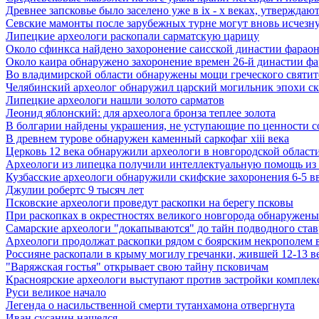
Древнее запсковье было заселено уже в ix - x веках, утверждаю
Севские мамонты после зарубежных турне могут вновь исчезну
Липецкие археологи раскопали сарматскую царицу
Около сфинкса найдено захоронение саисской династии фарао
Около каира обнаружено захоронение времен 26-й династии ф
Во владимирской области обнаружены мощи греческого святите
Челябинский археолог обнаружил царский могильник эпохи с
Липецкие археологи нашли золото сарматов
Леонид яблонский: для археолога бронза теплее золота
В болгарии найдены украшения, не уступающие по ценности 
В древнем турове обнаружен каменный саркофаг xiii века
Церковь 12 века обнаружили археологи в новгородской област
Археологи из липецка получили интеллектуальную помощь из
Кузбасские археологи обнаружили скифские захоронения 6-5 в
Джулии робертс 9 тысяч лет
Псковские археологи проведут раскопки на берегу псковы
При раскопках в окрестностях великого новгорода обнаружены 
Самарские археологи "докапываются" до тайн подводного став
Археологи продолжат раскопки рядом с боярским некрополем в
Россияне раскопали в крыму могилу гречанки, жившей 12-13 ве
"Варяжская гостья" открывает свою тайну псковичам
Красноярские археологи выступают против застройки комплекс
Руси великое начало
Легенда о насильственной смерти тутанхамона отвергнута
Иван сусанин нашелся