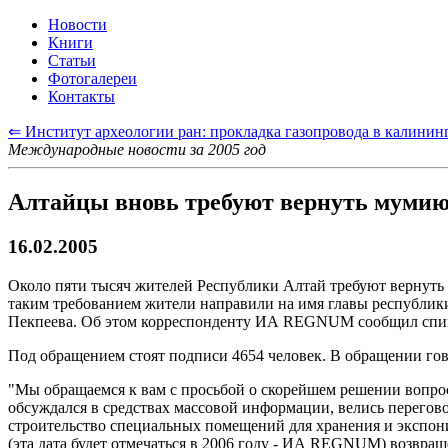
Новости
Книги
Статьи
Фотогалереи
Контакты
⇐ Институт археологии ран: прокладка газопровода в калининг
Международные новости за 2005 год
Алтайцы вновь требуют вернуть мумию
16.02.2005
Около пяти тысяч жителей Республики Алтай требуют вернуть 
таким требованием жители направили на имя главы республик
Пекпеева. Об этом корреспонденту ИА REGNUM сообщил спик
Под обращением стоят подписи 4654 человек. В обращении гов
"Мы обращаемся к вам с просьбой о скорейшем решении вопр
обсуждался в средствах массовой информации, велись перегов
строительство специальных помещений для хранения и экспонир
(эта дата будет отмечаться в 2006 году - ИА REGNUM) возвращ