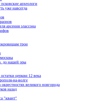
т псковские археологи
ть уже навсегда
нов
араонов
ля арсения элассона
кифов
сокровищам трои
и
 москвы
в. до нашей эры
остатки церкви 12 века
рополя-на-волге
 окрестностях великого новгорода
ков назад
а "квант"