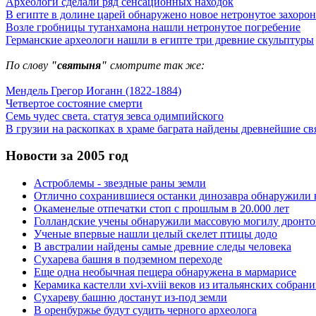
Археологи сделали ряд сенсационных находок
В египте в долине царей обнаружено новое нетронутое захоро
Возле гробницы тутанхамона нашли нетронутое погребение
Германские археологи нашли в египте три древние скульптуры
По слову
"святыня"
смотрите так же:
Мендель Грегор Иоганн (1822-1884)
Четвертое состояние смерти
Семь чудес света. статуя зевса одимпийского
В грузии на раскопках в храме баграта найдены древнейшие с
Новости за 2005 год
Астроблемы - звездные раны земли
Отлично сохранившиеся останки динозавра обнаружили 
Окаменелые отпечатки стоп с прошлым в 20.000 лет
Голландские учены обнаружили массовую могилу дронто
Ученые впервые нашли целый скелет птицы додо
В австралии найдены самые древние следы человека
Сухарева башня в подземном переходе
Еще одна необычная пещера обнаружена в мармарисе
Керамика кастелли xvi-xviii веков из итальянских собран
Сухареву башню достанут из-под земли
В оренбуржье будут судить черного археолога