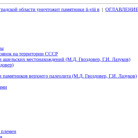
радской области уничтожит памятники ii-viii в
|
ОГЛАВЛЕНИ
ры
тоянок на территории СССР
 ашельских местонахождений (М.Д. Гвоздовер, Г.И. Лазуков)
довер)
 памятников верхнего палеолита (М.Д. Гвоздовер, Г.И. Лазуков)
ами
 племен
я