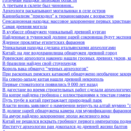
Готичные находки липецкой области
А третьим в склепе был чиновник..
Археологи раскапывают могильники в селе остров
Каннибализм "приходил" к тираннозаврам с возрастом
Сенсационная находка: массовое захоронение первых христиан
Самая древняя могила
В кузбассе обнаружен уникальный древний курган
Найденные в тувинской долине царей сокровища будут экспон
Ядерное проклятье египетских фараонов
Уникальная находка сделана итальянскими археологами
Китай: на дне водохранилища обнаружен древний город
Ровенские археологи наконец нашли грозных древних укров, к
В бразилии найден свой стоунхендж
Король вака обманул "черных археологов"
При раскопках римских катакомб обнаружено необычное захор
На северо-западе китая нашли древний некрополь
Первые стоматологи появились 9 000 лет назад
В дагестане во время строительных работ сделали археологиче
На кипре найдена гробница с иллюстрациями к текстам гомера
Путь трубе в китай преграждает природный парк
Власти вновь заявляют о намерении вернуть на алтай мумию "
В долине царей обнаружена камера для мумификации фараоно
На амуре найдено захоронение эпохи железного века
Китай не решился вскрыть гробницу первого императора подн
Институт археологии ран докопался до древней жизни балтов