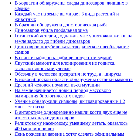
В хорватии обнаружены следы динозавров, живших в
африке
Каждый час на земле вымирает 3 вида растений и
животных
В бразили обнаружена доисторическая рыба
Динозавров убила глобальная зима
Гигантский астероид однажды уже уничтожил жизнь на
земле задолго до гибели динозавров
Динозавров погубило катастрофическое преобладание
самцов
В египте найдено кладбище полусотни мумий
Якутский мамонт для клонирования не годится,
заявляют японские ученые
Обезьяну в человека превратил не труд, а ...вирусы
В новосибирской области обнаружены останки мамонта
Древний человек поумнел из-за мутации
На земле начинается новый период массового
вымирания биологических видов
Ученые обнаружили символы, выгравированные 1.2
млн. лет назад
В антарктиде одновременно нашли кости двух еще не
известных науке динозавров
Реликтовому насекомому, умевшему летать, оказалось
400 миллионов лет
День рождения дарвина хотят сделать официальным