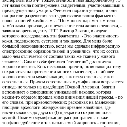
экспертизы МЗ РФ, тождественность тела захороненному 75
лет назад была подтверждена свидетелями, участвовавшими в
предыдущей эксгумации. Феномен поразил ученых, и они
попросили разрешения взять для исследования фрагменты
волос и ногтей хамбо ламы. "По многим параметрам тело
хамбо ламы производит впечатление тела живого человека, -
заявил корреспонденту "НГ" Виктор Звягин, в отделе
которого исследовались эти фрагменты. - Это эластичность
кожи, подвижность суставов и так далее. Для меня было
большой неожиданностью, когда мы сделали инфракрасную
спектроскопию образцов тканей и убедились, что их состав
мало чем отличается от состава таких же тканей у живого
человека". Сам по себе феномен "нетления" достаточно
хорошо известен. Есть несколько причин, позволяющих телу
сохраняться на протяжении многих тысяч лет, - наиболее
хорошо известна мумификация, как искусственная, так и
естественная. Причем естественная мумификация встречается
отнюдь не только на кладбищах Южной Америки. Звягин
вспоминает о совершенно уникальной находке, которая
каким-то образом прошла мимо внимания нашей прессы, - по
его словам, при археологических раскопках на Манежной
площади археологи обнаружили древнее кладбище, где
насчитывалось до двухсот (!) прекрасно сохранившихся
мумий. Помимо мумификации распространены также
торфяное дубление и так называемый жировоск - состояние,