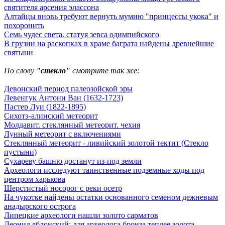
святителя арсения элассона
Алтайцы вновь требуют вернуть мумию "принцессы укока" и
похоронить
Семь чудес света. статуя зевса одимпийского
В грузии на раскопках в храме баграта найдены древнейшие
святыни
По слову
"стекло"
смотрите так же:
Девонский период палеозойской эры
Левенгук Антони Ван (1632-1723)
Пастер Луи (1822-1895)
Сихотэ-алинский метеорит
Молдавит. стеклянный метеорит. чехия
Лунный метеорит с включениями
Стеклянный метеорит - ливийский золотой тектит (Стекло
пустыни)
Сухареву башню достанут из-под земли
Археологи исследуют таинственные подземные ходы под
центром харькова
Шерстистый носорог с реки осетр
На чукотке найдены остатки основанного семеном дежневым
анадырского острога
Липецкие археологи нашли золото сарматов
Леонид яблонский: для археолога бронза теплее золота