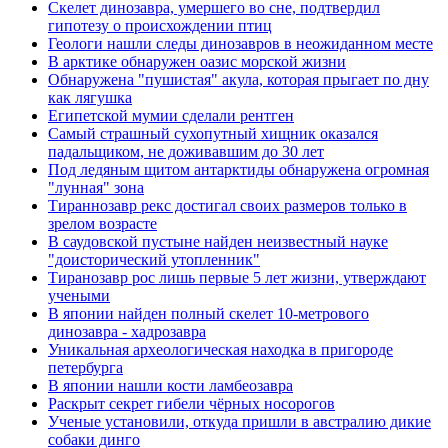
Скелет динозавра, умершего во сне, подтвердил
гипотезу о происхождении птиц
Геологи нашли следы динозавров в неожиданном месте
В арктике обнаружен оазис морской жизни
Обнаружена "пушистая" акула, которая прыгает по дну
как лягушка
Египетской мумии сделали рентген
Самый страшный сухопутный хищник оказался
падальщиком, не доживавшим до 30 лет
Под ледяным щитом антарктиды обнаружена огромная
"лунная" зона
Тираннозавр рекс достигал своих размеров только в
зрелом возрасте
В саудовской пустыне найден неизвестный науке
"доисторический утопленник"
Тиранозавр рос лишь первые 5 лет жизни, утверждают
учеными
В японии найден полный скелет 10-метрового
динозавра - хадрозавра
Уникальная археологическая находка в пригороде
петербурга
В японии нашли кости ламбеозавра
Раскрыт секрет гибели чёрных носорогов
Ученые установили, откуда пришли в австралию дикие
собаки динго