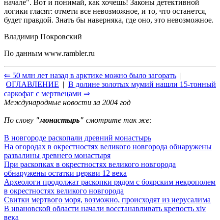
начале". Вот и понимай, как хочешь! Законы детективной
логики гласят: отмети все невозможное, и то, что останется,
будет правдой. Знать бы наверняка, где оно, это невозможное.
Владимир Покровский
По данным
www.rambler.ru
⇐ 50 млн лет назад в арктике можно было загорать
|
ОГЛАВЛЕНИЕ
|
В долине золотых мумий нашли 15-тонный
саркофаг с мертвецами ⇒
Международные новости за 2004 год
По слову
"монастырь"
смотрите так же:
В новгороде раскопали древний монастырь
На огородах в окрестностях великого новгорода обнаружены
развалины древнего монастыря
При раскопках в окрестностях великого новгорода
обнаружены остатки церкви 12 века
Археологи продолжат раскопки рядом с боярским некрополем
в окрестностях великого новгорода
Свитки мертвого моря, возможно, происходят из иерусалима
В ивановской области начали восстанавливать крепость xiv
века