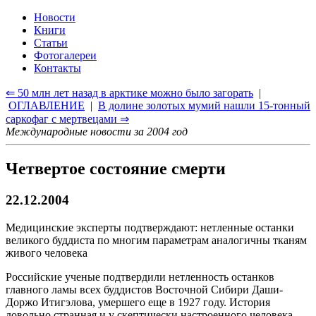
Новости
Книги
Статьи
Фотогалереи
Контакты
⇐ 50 млн лет назад в арктике можно было загорать
|
ОГЛАВЛЕНИЕ
|
В долине золотых мумий нашли 15-тонный
саркофаг с мертвецами ⇒
Международные новости за 2004 год
Четвертое состояние смерти
22.12.2004
Медицинские эксперты подтверждают: нетленные останки
великого буддиста по многим параметрам аналогичны тканям
живого человека
Российские ученые подтвердили нетленность останков
главного ламы всех буддистов Восточной Сибири Даши-
Доржо Итигэлова, умершего еще в 1927 году. История
довольно странная и у скептически настроенного человека