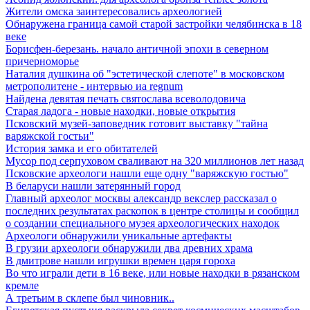
Жители омска заинтересовались археологией
Обнаружена граница самой старой застройки челябинска в 18
веке
Борисфен-березань. начало античной эпохи в северном
причерноморье
Наталия душкина об "эстетической слепоте" в московском
метрополитене - интервью иа regnum
Найдена девятая печать святослава всеволодовича
Старая ладога - новые находки, новые открытия
Псковский музей-заповедник готовит выставку "тайна
варяжской гостьи"
История замка и его обитателей
Мусор под cерпуховом сваливают на 320 миллионов лет назад
Псковские археологи нашли еще одну "варяжскую гостью"
В беларуси нашли затерянный город
Главный археолог москвы александр векслер рассказал о
последних результатах раскопок в центре столицы и сообщил
о создании специального музея археологических находок
Археологи обнаружили уникальные артефакты
В грузии археологи обнаружили два древних храма
В дмитрове нашли игрушки времен царя гороха
Во что играли дети в 16 веке, или новые находки в рязанском
кремле
А третьим в склепе был чиновник..