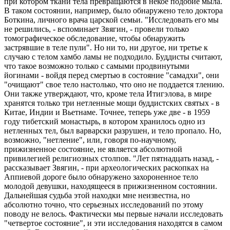
при котором ткани тела превращаются в некое подобие мыла.
В таком состоянии, например, было обнаружено тело доктора
Боткина, личного врача царской семьи. "Исследовать его мы
не решились, - вспоминает Звягин, - провели только
томографическое обследование, чтобы обнаружить
застрявшие в теле пули". Но ни то, ни другое, ни третье к
случаю с телом хамбо ламы не подходило. Буддисты считают,
что такое возможно только с самыми продвинутыми
йогинами - войдя перед смертью в состояние "самадхи", они
"очищают" свое тело настолько, что оно не поддается тлению.
Они также утверждают, что, кроме тела Итигэлова, в мире
хранятся только три нетленные мощи буддистских святых - в
Китае, Индии и Вьетнаме. Точнее, теперь уже две - в 1959
году тибетский монастырь, в котором хранилось одно из
нетленных тел, был варварски разрушен, и тело пропало. Но,
возможно, "нетление", или, говоря по-научному,
прижизненное состояние, не является абсолютной
привилегией религиозных столпов. "Лет пятнадцать назад, -
рассказывает Звягин, - при археологических раскопках на
Аппиевой дороге было обнаружено захороненное тело
молодой девушки, находящееся в прижизненном состоянии.
Дальнейшая судьба этой находки мне неизвестна, но
абсолютно точно, что серьезных исследований по этому
поводу не велось. Фактически мы первые начали исследовать
"четвертое состояние", и эти исследования находятся в самом