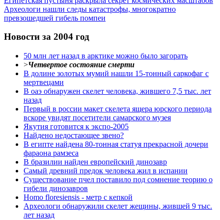
Египетская пустыня раскрыла секрет космических масштабов
Археологи нашли следы катастрофы, многократно
превзошедшей гибель помпеи
Новости за 2004 год
50 млн лет назад в арктике можно было загорать
>
Четвертое состояние смерти
В долине золотых мумий нашли 15-тонный саркофаг с
мертвецами
В оаэ обнаружен скелет человека, жившего 7,5 тыс. лет
назад
Первый в россии макет скелета ящера юрского периода
вскоре увидят посетители самарского музея
Якутия готовится к экспо-2005
Найдено недостающее звено?
В египте найдена 80-тонная статуя прекрасной дочери
фараона рамзеса
В бразилии найден европейский динозавр
Самый древний предок человека жил в испании
Существование пчел поставило под сомнение теорию о
гибели динозавров
Homo floresiensis - метр с кепкой
Археологи обнаружили скелет жещины, жившей 9 тыс.
лет назад