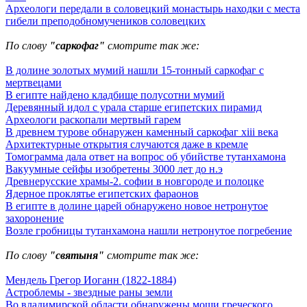
Археологи передали в соловецкий монастырь находки с места
гибели преподобномучеников соловецких
По слову
"саркофаг"
смотрите так же:
В долине золотых мумий нашли 15-тонный саркофаг с
мертвецами
В египте найдено кладбище полусотни мумий
Деревянный идол с урала старше египетских пирамид
Археологи раскопали мертвый гарем
В древнем турове обнаружен каменный саркофаг xiii века
Архитектурные открытия случаются даже в кремле
Томограмма дала ответ на вопрос об убийстве тутанхамона
Вакуумные сейфы изобретены 3000 лет до н.э
Древнерусские храмы-2. софии в новгороде и полоцке
Ядерное проклятье египетских фараонов
В египте в долине царей обнаружено новое нетронутое
захоронение
Возле гробницы тутанхамона нашли нетронутое погребение
По слову
"святыня"
смотрите так же:
Мендель Грегор Иоганн (1822-1884)
Астроблемы - звездные раны земли
Во владимирской области обнаружены мощи греческого