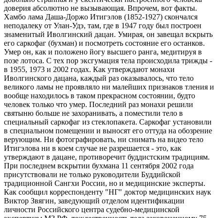
доверия абсолютно не вызывающая. Впрочем, вот факты.
Хамбо лама Даша-Доржо Итигэлов (1852-1927) скончался
неподалеку от Улан-Удэ, там, где в 1947 году был построен
знаменитый Иволгинский дацан. Умирая, он завещал вскрыть
его саркофаг (бухман) и посмотреть состояние его останков.
Умер он, как и положено йогу высшего ранга, медитируя в
позе лотоса. С тех пор эксгумация тела происходила трижды -
в 1955, 1973 и 2002 годах. Как утверждают монахи
Иволгинского дацана, каждый раз оказывалось, что тело
великого ламы не проявляло ни малейших признаков тления и
вообще находилось в таком прекрасном состоянии, будто
человек только что умер. Последний раз монахи решили
святыню больше не захоранивать, а поместили тело в
специальный саркофаг из стеклопакета. Саркофаг установили
в специальном помещении и выносят его оттуда на обозрение
верующим. Ни фотографировать, ни снимать на видео тело
Итигэлова ни в коем случае не разрешается - это, как
утверждают в дацане, противоречит буддистским традициям.
При последнем вскрытии бухмана 11 сентября 2002 года
присутствовали не только руководители Буддийской
традиционной Сангхи России, но и медицинские эксперты.
Как сообщил корреспонденту "НГ" доктор медицинских наук
Виктор Звягин, заведующий отделом идентификации
личности Российского центра судебно-медицинской