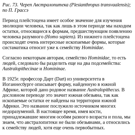
Рис. 73. Череп Австралопитека (Plesianthropus transvaalensis);
по П. Грассэ
Период плейстоцена имеет особое значение для изучения
эволюции человека, так как лишь в этом периоде мы находим
остатки, относящиеся к формам, предшествующим появлению
человека разумного
(Homo sapiens).
Из нижнего плейстоцена
происходят очень интересные ископаемые формы, которые
систаматика относит уже к семейству
Hominidae.
Согласно некоторым авторам, семейство
Hominidae,
то есть
людей, следовало бы разделить еще на два подсемейства:
Australopithecinae
и
Нотiпiпае.
В 1925г. профессор Дарт (Dart) из университета в
Иоганнесбурге описывает форму, найденную в южной
Африке, которой дано родовое название
Australopithecus.
В
дословном переводе это значит южная обезьяна, так как
ископаемые остатки ее найдены на территории южной
Африки. Это название послужило источником многих
недоразумений. В настоящее время, имея кости,
принадлежавшие многим особям разного возраста и пола, мы
знаем, что австралопитеки не были обезьянами, а относились
к семейству людей, хотя еще очень первобытных.