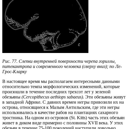
Рис. 77. Слепки внутренней поверхности черепа гориллы,
питекантропа и современного человека (сверху вниз); по Ле-
Грос-Кларку
В настоящее время мы располагаем интересными данными
относительно темпа морфологических изменений, которые
произошли в течение последних трехсот лет у зеленой
обезьяны
(Сеrсоpithecus aethiops sabaeus).
Эти обезьяны живут
в западной Африке. С давних времен негры привозили их на
острова, относящиеся к Малым Антильским, где эти негры
использовались в качестве рабов на плантациях сахарного
тростника. На одном из островов (St. Kitts) часть этих обезьян
живет в диком виде примерно с половины XVII века. У этих
обезьян в течение 75-100 поколений наступили довольно