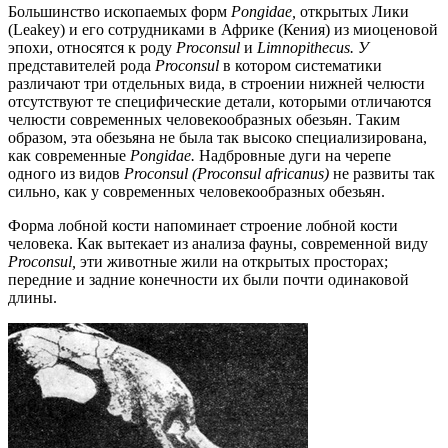
Большинство ископаемых форм
Pongidae,
открытых Лики
(Leakey) и его сотрудниками в Африке (Кения) из миоценовой
эпохи, относятся к роду
Proconsul
и
Limnopithecus. У
представителей рода
Proconsul
в котором систематики
различают три отдельных вида, в строении нижней челюсти
отсутствуют те специфические детали, которыми отличаются
челюсти современных человекообразных обезьян. Таким
образом, эта обезьяна не была так высоко специализирована,
как современные
Pongidae.
Надбровные дуги на черепе
одного из видов
Proconsul (Proconsul africanus)
не развиты так
сильно, как у современных человекообразных обезьян.
Форма лобной кости напоминает строение лобной кости
человека. Как вытекает из анализа фауны, современной виду
Proconsul,
эти животные жили на открытых просторах;
передние и задние конечности их были почти одинаковой
длины.