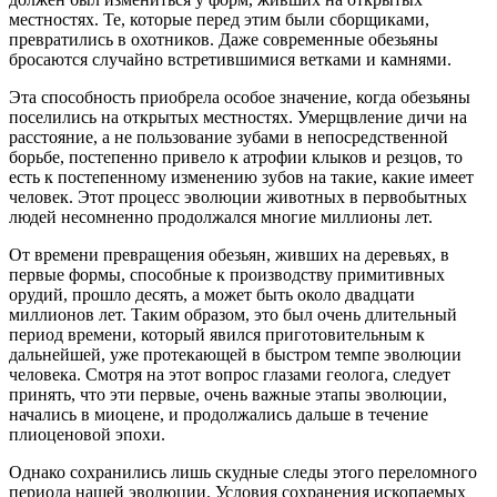
местностях. Те, которые перед этим были сборщиками,
превратились в охотников. Даже современные обезьяны
бросаются случайно встретившимися ветками и камнями.
Эта способность приобрела особое значение, когда обезьяны
поселились на открытых местностях. Умерщвление дичи на
расстояние, а не пользование зубами в непосредственной
борьбе, постепенно привело к атрофии клыков и резцов, то
есть к постепенному изменению зубов на такие, какие имеет
человек. Этот процесс эволюции животных в первобытных
людей несомненно продолжался многие миллионы лет.
От времени превращения обезьян, живших на деревьях, в
первые формы, способные к производству примитивных
орудий, прошло десять, а может быть около двадцати
миллионов лет. Таким образом, это был очень длительный
период времени, который явился приготовительным к
дальнейшей, уже протекающей в быстром темпе эволюции
человека. Смотря на этот вопрос глазами геолога, следует
принять, что эти первые, очень важные этапы эволюции,
начались в миоцене, и продолжались дальше в течение
плиоценовой эпохи.
Однако сохранились лишь скудные следы этого переломного
периода нашей эволюции. Условия сохранения ископаемых