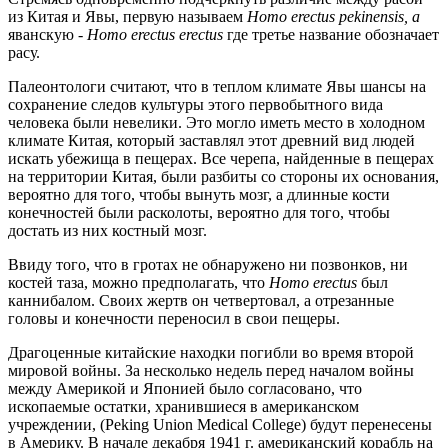
из Китая и Явы, первую называем
Homo erectus pekinensis, а
яванскую -
Homo erectus erectus
где третье название обозначает
расу.
Палеонтологи считают, что в теплом климате Явы шансы на
сохранение следов культуры этого первобытного вида
человека были невелики. Это могло иметь место в холодном
климате Китая, который заставлял этот древний вид людей
искать убежища в пещерах. Все черепа, найденные в пещерах
на территории Китая, были разбиты со стороны их основания,
вероятно для того, чтобы вынуть мозг, а длинные кости
конечностей были расколоты, вероятно для того, чтобы
достать из них костный мозг.
Ввиду того, что в гротах не обнаружено ни позвонков, ни
костей таза, можно предполагать, что
Homo erectus
был
каннибалом. Своих жертв он четвертовал, а отрезанные
головы и конечности переносил в свои пещеры.
Драгоценные китайские находки погибли во время второй
мировой войны. За несколько недель перед началом войны
между Америкой и Японией было согласовано, что
ископаемые остатки, хранившиеся в американском
учреждении, (Peking Union Medical College) будут перенесены
в Америку. В начале декабря 1941 г. американский корабль на