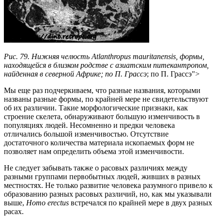
Рис. 79. Нижняя челюсть Atlanthropus mauritanensis, формы,
находящейся в близком родстве с азиатским питекантропом,
найденная в северной Африке; по П. Грассэ
; по П. Грассэ">
Мы еще раз подчеркиваем, что разные названия, которыми
названы разные формы, по крайней мере не свидетельствуют
об их различии. Такие морфологические признаки, как
строение скелета, обнаруживают большую изменчивость в
популяциях людей. Несомненно и предки человека
отличались большой изменчивостью. Отсутствие
достаточного количества материала ископаемых форм не
позволяет нам определить объема этой изменчивости.
Не следует забывать также о расовых различиях между
разными группами первобытных людей, живших в разных
местностях. Не только развитие человека разумного привело к
образованию разных расовых различий, но, как мы указывали
выше,
Homo erectus
встречался по крайней мере в двух разных
расах.