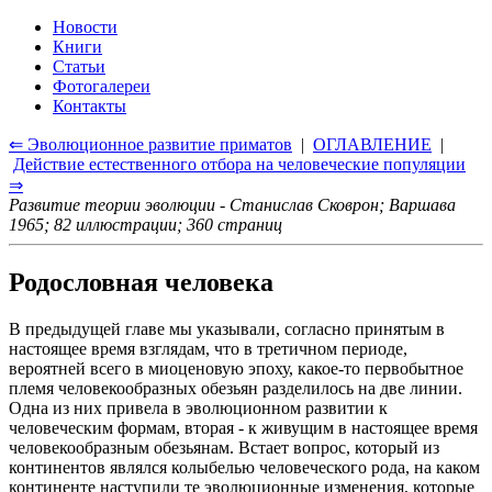
Новости
Книги
Статьи
Фотогалереи
Контакты
⇐ Эволюционное развитие приматов
|
ОГЛАВЛЕНИЕ
|
Действие естественного отбора на человеческие популяции
⇒
Развитие теории эволюции - Станислав Сковрон; Варшава
1965; 82 иллюстрации; 360 страниц
Родословная человека
В предыдущей главе мы указывали, согласно принятым в
настоящее время взглядам, что в третичном периоде,
вероятней всего в миоценовую эпоху, какое-то первобытное
племя человекообразных обезьян разделилось на две линии.
Одна из них привела в эволюционном развитии к
человеческим формам, вторая - к живущим в настоящее время
человекообразным обезьянам. Встает вопрос, который из
континентов являлся колыбелью человеческого рода, на каком
континенте наступили те эволюционные изменения, которые