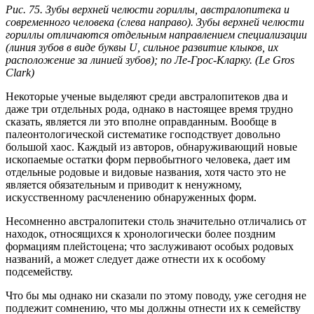
Рис. 75. Зубы верхней челюсти гориллы, австралопитека и
современного человека (слева направо). Зубы верхней челюсти
гориллы отличаются отдельным направлением специализации
(линия зубов в виде буквы U, сильное развитие клыков, их
расположение за линией зубов); по Ле-Грос-Кларку. (Le Gros
Clark)
Некоторые ученые выделяют среди австралопитеков два и
даже три отдельных рода, однако в настоящее время трудно
сказать, является ли это вполне оправданным. Вообще в
палеонтологической систематике господствует довольно
большой хаос. Каждый из авторов, обнаруживающий новые
ископаемые остатки форм первобытного человека, дает им
отдельные родовые и видовые названия, хотя часто это не
является обязательным и приводит к ненужному,
искусственному расчленению обнаруженных форм.
Несомненно австралопитеки столь значительно отличались от
находок, относящихся к хронологически более поздним
формациям плейстоцена; что заслуживают особых родовых
названий, а может следует даже отнести их к особому
подсемейству.
Что бы мы однако ни сказали по этому поводу, уже сегодня не
подлежит сомнению, что мы должны отнести их к семейству