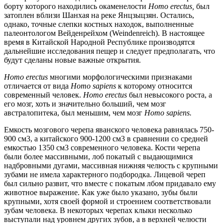
борту которого находились окаменелости
Homo erectus,
был
затоплен вблизи Шанхая на реке Янцзыцзян. Остались,
однако, точные слепки костных находок, выполненные
палеонтологом Вейденрейхом (Weindenreich). В настоящее
время в Китайской Народной Республике производятся
дальнейшие исследования пещер и следует предполагать, что
будут сделаны новые важные открытия.
Homo erectus
многими морфологическими признаками
отличается от вида
Homo sapiens
к которому относится
современный человек.
Homo erectus
был невысокого роста, а
его мозг, хоть и значительно больший, чем мозг
австралопитека, был меньшим, чем мозг
Homo sapiens.
Емкость мозгового черепа яванского человека равнялась 750-
900 см3, а китайского 900-1200 см3 в сравнении со средней
емкостью 1350 см3 современного человека. Кости черепа
были более массивными, лоб покатый с выдающимися
надбровными дугами, массивная нижняя челюсть с крупными
зубами не имела характерного подбородка. Лицевой череп
был сильно развит, что вместе с покатым лбом придавало ему
животное выражение. Как уже было указано, зубы были
крупными, хотя своей формой и строением соответствовали
зубам человека. В некоторых черепах клыки несколько
выступали над уровнем других зубов, а в верхней челюсти