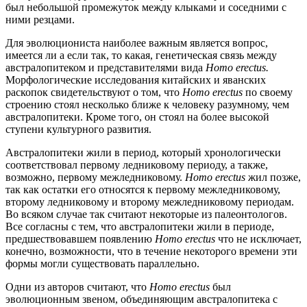
был небольшой промежуток между клыками и соседними с
ними резцами.
Для эволюциониста наиболее важным является вопрос,
имеется ли а если так, то какая, генетическая связь между
австралопитеком и представителями вида
Homo erectus.
Морфологические исследования китайских и яванских
раскопок свидетельствуют о том, что
Homo erectus
по своему
строению стоял несколько ближе к человеку разумному, чем
австралопитеки. Кроме того, он стоял на более высокой
ступени культурного развития.
Австралопитеки жили в период, который хронологически
соответствовал первому ледниковому периоду, а также,
возможно, первому межледниковому.
Homo erectus
жил позже,
так как остатки его относятся к первому межледниковому,
второму ледниковому и второму межледниковому периодам.
Во всяком случае так считают некоторые из палеонтологов.
Все согласны с тем, что австралопитеки жили в периоде,
предшествовавшем появлению
Homo erectus
что не исключает,
конечно, возможности, что в течение некоторого времени эти
формы могли существовать параллельно.
Одни из авторов считают, что
Homo erectus
был
эволюционным звеном, объединяющим австралопитека с