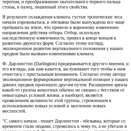
черепом, и преобразованию хватательного первого пальца
стопы, в палец, лишенный этого свойства.
В результате охлаждения климата, густые тропические леса
начали изреживаться, и обезьяны были вынуждены все чаще
пребывать на земле, что привело к коренному изменению
направления действия отбора. Отбор, используя
наследственную изменчивость, привел в конце концов к
развитию двуногих форм. Согласно этому взгляду,
эволюционное развитие вертикального положения у наших
предков было вызвано изменениями климата.
Ф. Дарлингтон (Darlington) придерживается другого мнения, и
его взгляды, как нам кажется, заслуживают того чтобы к ним
отнестись с пристальным вниманием. Согласно этому автору
эволюционное формирование вертикальной позиции у наших
давних предков произошло другим путем. Расширение ареала
какой-то группы животных обычно не связано с бегством от
невыгодных условий жизни, а наоборот, является
проявлением активности этой группы, стремлением к
использованию новых условий и заселению новых
местностей.
"С самого начала - пишет Дарлингтон - обезьяны, которые со
временем стали людьми, стремились к чему-то, а не убегали в