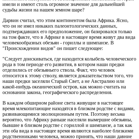
имели и имеют столь огромное значение для дальнейшей
судьбы жизни на нашем земном шаре?
Дарвин считал, что этим континентом была Африка. Ясно,
что он не имел никаких палеонтологических данных,
подтверждавших его предположение, он базировался только
на том факте, что в Африке в настоящее время живут два вида
человекообразных обезьян - гориллы и шимпанзе. В
"Происхождении видов" он пишет следующее:
"Следует доискиваться, где находится колыбель человеческого
рода в том периоде его развития, в котором наши предки
отделились от обезьяньего ствола. Факт, что человек
относится к этому стволу, является доказательством того, что
наши предки заселяли Старый Свет, а не Австралию или
какой-нибудь океанический остров, как можно считать на
основании закона, географического распределения.
В каждом обширном районе света живущие в настоящее
время млекопитающие находятся в близком родстве с видами,
развивающимися эволюционным путем. Поэтому весьма
вероятно, что Африку раньше населяли вымершие обезьяны,
бывшие в близком родстве с гориллой и шимпанзе, а так как
эти оба вида в настоящее время являются наиболее близкими
родственниками человека, можно принять, что наши давние