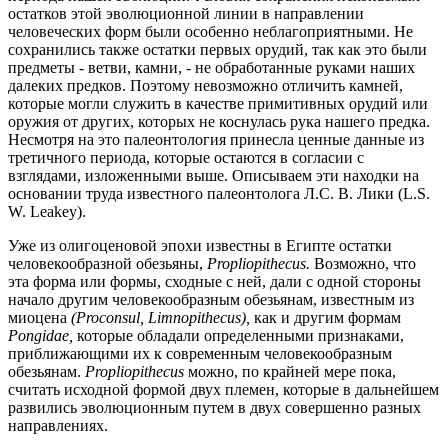
остатков этой эволюционной линии в направлении
человеческих форм были особенно неблагоприятными. Не
сохранились также остатки первых орудий, так как это были
предметы - ветви, камни, - не обработанные руками наших
далеких предков. Поэтому невозможно отличить камней,
которые могли служить в качестве примитивных орудий или
оружия от других, которых не коснулась рука нашего предка.
Несмотря на это палеонтология принесла ценные данные из
третичного периода, которые остаются в согласии с
взглядами, изложенными выше. Описываем эти находки на
основании труда известного палеонтолога Л.С. В. Лики (L.S.
W. Leakey).
Уже из олигоценовой эпохи известны в Египте остатки
человекообразной обезьяны,
Propliopithecus.
Возможно, что
эта форма или формы, сходные с ней, дали с одной стороны
начало другим человекообразным обезьянам, известным из
миоцена
(Proconsul, Limnopithecus),
как и другим формам
Pongidae,
которые обладали определенными признаками,
приближающими их к современным человекообразным
обезьянам.
Propliopithecus
можно, по крайней мере пока,
считать исходной формой двух племен, которые в дальнейшем
развились эволюционным путем в двух совершенно разных
направлениях.