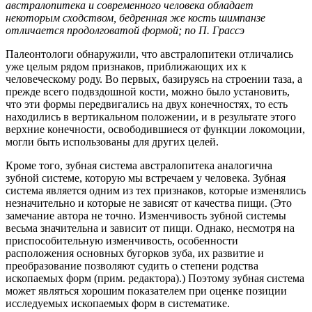
австралопитека и современного человека обладает
некоторым сходством, бедренная же кость шимпанзе
отличается продолговатой формой; по П. Грассэ
Палеонтологи обнаружили, что австралопитеки отличались
уже целым рядом признаков, приближающих их к
человеческому роду. Во первых, базируясь на строении таза, а
прежде всего подвздошной кости, можно было установить,
что эти формы передвигались на двух конечностях, то есть
находились в вертикальном положении, и в результате этого
верхние конечности, освободившиеся от функции локомоции,
могли быть использованы для других целей.
Кроме того, зубная система австралопитека аналогична
зубной системе, которую мы встречаем у человека. Зубная
система является одним из тех признаков, которые изменялись
незначительно и которые не зависят от качества пищи. (Это
замечание автора не точно. Изменчивость зубной системы
весьма значительна и зависит от пищи. Однако, несмотря на
приспособительную изменчивость, особенности
расположения основных бугорков зуба, их развитие и
преобразование позволяют судить о степени родства
ископаемых форм (прим. редактора).) Поэтому зубная система
может являться хорошим показателем при оценке позиции
исследуемых ископаемых форм в систематике.