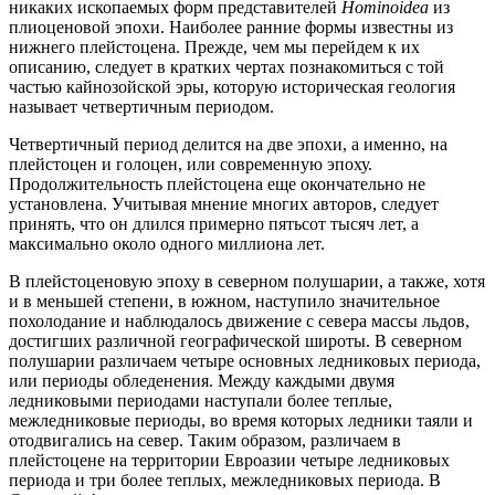
никаких ископаемых форм представителей
Hominoidea
из
плиоценовой эпохи. Наиболее ранние формы известны из
нижнего плейстоцена. Прежде, чем мы перейдем к их
описанию, следует в кратких чертах познакомиться с той
частью кайнозойской эры, которую историческая геология
называет четвертичным периодом.
Четвертичный период делится на две эпохи, а именно, на
плейстоцен и голоцен, или современную эпоху.
Продолжительность плейстоцена еще окончательно не
установлена. Учитывая мнение многих авторов, следует
принять, что он длился примерно пятьсот тысяч лет, а
максимально около одного миллиона лет.
В плейстоценовую эпоху в северном полушарии, а также, хотя
и в меньшей степени, в южном, наступило значительное
похолодание и наблюдалось движение с севера массы льдов,
достигших различной географической широты. В северном
полушарии различаем четыре основных ледниковых периода,
или периоды обледенения. Между каждыми двумя
ледниковыми периодами наступали более теплые,
межледниковые периоды, во время которых ледники таяли и
отодвигались на север. Таким образом, различаем в
плейстоцене на территории Евроазии четыре ледниковых
периода и три более теплых, межледниковых периода. В