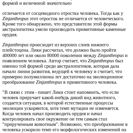
формой и величиной значительно
отличается от сосцевидного отростка человека. Тогда как у
Zinjanthropus
этот отросток не отличается от человеческого.
Кроме того обнаружено, что представители этой формы
австралопитека умели производить примитивные каменные
орудия.
Zinjanthropus
происходит из верхних слоев нижнего
плейстоцена. Лики рассчитал, что должно было пройти
400000 лет или около 80000 поколении между
Zinjanthropus
и
появлением человека. Автор считает, что
Zinjanthropus
был
именно той формой среди австралопитеков, которая дала
начало линии развития, ведущей к человеку и считает, что
примерно полумиллиона лет достаточно на эволюционное
преобразование
Zinjanthropus
в примитивного человека.
"В связи с этим - пишет Лики стоит напомнить, что если
человек приручает какой-нибудь дикий вид животного,
создается ситуация, в которой естественные процессы
эволюции ускоряются, хотя темп мутации не изменяется.
Когда человек начал производить орудия и начал
контролировать свое окружение он тем самым стал
"прирученным животным". Возможно, что преобразование в
человека ускорило темп его морфологических изменений на