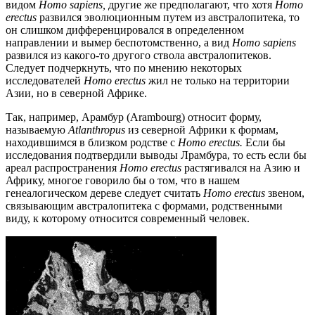
видом
Homo sapiens,
другие же предполагают, что хотя
Homo
erectus
развился эволюционным путем из австралопитека, то
он слишком дифференцировался в определенном
направлении и вымер беспотомственно, а вид
Homo sapiens
развился из какого-то другого ствола австралопитеков.
Следует подчеркнуть, что по мнению некоторых
исследователей
Homo erectus
жил не только на территории
Азии, но в северной Африке.
Так, например, Арамбур (Arambourg) относит форму,
называемую
Atlanthropus
из северной Африки к формам,
находившимся в близком родстве с
Homo erectus.
Если бы
исследования подтвердили выводы Лрамбура, то есть если бы
ареал распространения
Homo erectus
растягивался на Азию и
Африку, многое говорило бы о том, что в нашем
генеалогическом дереве следует считать
Homo erectus
звеном,
связывающим австралопитека с формами, родственными
виду, к которому относится современный человек.