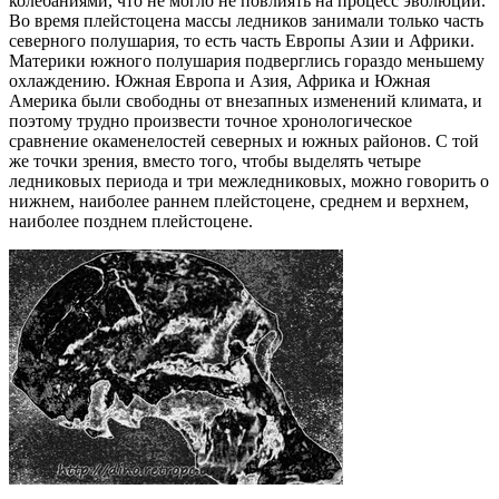
колебаниями, что не могло не повлиять на процесс эволюции.
Во время плейстоцена массы ледников занимали только часть
северного полушария, то есть часть Европы Азии и Африки.
Материки южного полушария подверглись гораздо меньшему
охлаждению. Южная Европа и Азия, Африка и Южная
Америка были свободны от внезапных изменений климата, и
поэтому трудно произвести точное хронологическое
сравнение окаменелостей северных и южных районов. С той
же точки зрения, вместо того, чтобы выделять четыре
ледниковых периода и три межледниковых, можно говорить о
нижнем, наиболее раннем плейстоцене, среднем и верхнем,
наиболее позднем плейстоцене.