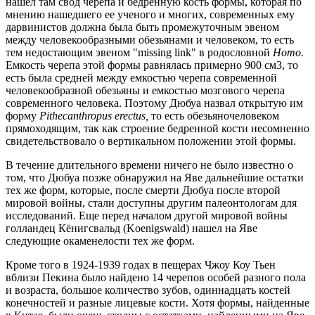
нашел там свод черепа и бедренную кость формы, которая по
мнению нашедшего ее ученого и многих, современных ему
дарвинистов должна была быть промежуточным эвеном
между человекообразными обезьянами и человеком, то есть
тем недостающим эвеном "missing link" в родословной
Homo.
Емкость черепа этой формы равнялась примерно 900 см3, то
есть была средней между емкостью черепа современной
человекообразной обезьяны и емкостью мозгового черепа
современного человека. Поэтому Дюбуа назвал открытую им
форму
Pithecanthropus erectus,
то есть обезьяночеловеком
прямоходящим, так как строение бедренной кости несомненно
свидетельствовало о вертикальном положении этой формы.
В течение длительного времени ничего не было известно о
том, что Дюбуа позже обнаружил на Яве дальнейшие остатки
тех же форм, которые, после смерти Дюбуа после второй
мировой войны, стали доступны другим палеонтологам для
исследований. Еще перед началом другой мировой войны
голландец Кёнигсвальд (Koenigswald) нашел на Яве
следующие окаменелости тех же форм.
Кроме того в 1924-1939 годах в пещерах Чжоу Коу Тьен
вблизи Пекина было найдено 14 черепов особей разного пола
и возраста, большое количество зубов, одиннадцать костей
конечностей и разные лицевые кости. Хотя формы, найденные