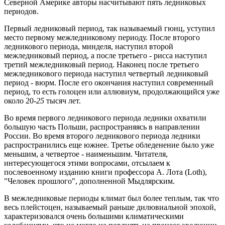
Северной Америке авторы насчитывают пять ледниковых
периодов.
Первый ледниковый период, так называемый гюнц, уступил
место первому межледниковому периоду. После второго
ледникового периода, минделя, наступил второй
межледниковый период, а после третьего - рисса наступил
третий межледниковый период. Наконец после третьего
межледникового периода наступил четвертый ледниковый
период - вюрм. После его окончания наступил современный
период, то есть голоцен или аллювиум, продолжающийся уже
около 20-
25
тысяч лет.
Во время первого ледникового периода ледники охватили
большую часть Польши, распространяясь в направлении
России. Во время второго ледникового периода ледники
распространились еще южнее. Третье обледенение было уже
меньшим, а четвертое - наименьшим. Читателя,
интересующегося этими вопросами, отсылаем к
послевоенному изданию книги профессора А. Лота (Loth),
"Человек прошлого", дополненной Мыдлярским.
В межледниковые периоды климат был более теплым, так что
весь плейстоцен, называемый раньше дилювиальной эпохой,
характеризовался очень большими климатическими