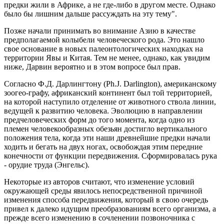
предки жили в Африке, а не где-либо в другом месте. Однако
было бы лишним дальше рассуждать на эту тему".
Позже начали принимать во внимание Азию в качестве
предполагаемой колыбели человеческого рода. Это нашло
свое основание в новых палеонтологических находках на
территории Явы и Китая. Тем не менее, однако, как увидим
ниже, Дарвин вероятно и в этом вопросе был прав.
Согласно Ф.Д. Дарлингтону (Ph.J. Darlington), американскому
зоогео-графу, африканский континент был той территорией,
на которой наступило отделение от животного ствола линии,
ведущей к развитию человека. Эволюцию в направлении
предчеловеческих форм до того момента, когда одно из
племен человекообразных обезьян достигло вертикального
положения тела, когда эти наши древнейшие предки начали
ходить и бегать на двух ногах, освобождая этим передние
конечности от функции передвижения. Сформировалась рука
- орудие труда (Энгельс).
Некоторые из авторов считают, что изменение условий
окружающей среды явилось непосредственной причиной
изменения способа передвижения, который в свою очередь
привел к далеко идущим преобразованиям всего организма, а
прежде всего изменению в сочленении позвоночника с