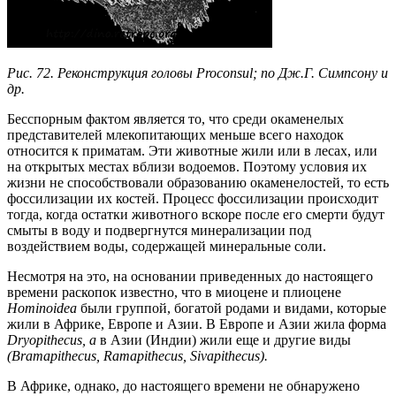
Рис. 72. Реконструкция головы Proconsul; по Дж.Г. Симпсону и
др.
Бесспорным фактом является то, что среди окаменелых
представителей млекопитающих меньше всего находок
относится к приматам. Эти животные жили или в лесах, или
на открытых местах вблизи водоемов. Поэтому условия их
жизни не способствовали образованию окаменелостей, то есть
фоссилизации их костей. Процесс фоссилизации происходит
тогда, когда остатки животного вскоре после его смерти будут
смыты в воду и подвергнутся минерализации под
воздействием воды, содержащей минеральные соли.
Несмотря на это, на основании приведенных до настоящего
времени раскопок известно, что в миоцене и плиоцене
Hominoidea
были группой, богатой родами и видами, которые
жили в Африке, Европе и Азии. В Европе и Азии жила форма
Dryopithecus, а
в Азии (Индии) жили еще и другие виды
(Bramapithecus, Ramapithecus, Sivapithecus).
В Африке, однако, до настоящего времени не обнаружено