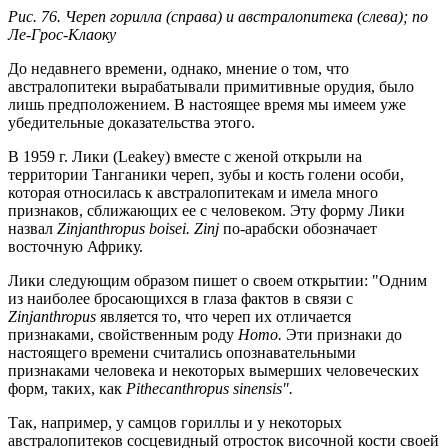
Рис. 76. Череп горилла (справа) и австралопитека (слева); по
Ле-Грос-Клаоку
До недавнего времени, однако, мнение о том, что
австралопитеки вырабатывали примитивные орудия, было
лишь предположением. В настоящее время мы имеем уже
убедительные доказательства этого.
В 1959 г. Лики (Leakey) вместе с женой открыли на
территории Танганики череп, зубы и кость голени особи,
которая относилась к австралопитекам и имела много
признаков, сближающих ее с человеком. Эту форму Лики
назвал
Zinjanthropus boisei. Zinj
по-арабски обозначает
восточную Африку.
Лики следующим образом пишет о своем открытии: "Одним
из наиболее бросающихся в глаза фактов в связи с
Zinjanthropus
является то, что череп их отличается
признаками, свойственным роду
Homo.
Эти признаки до
настоящего времени считались опознавательными
признаками человека и некоторых вымерших человеческих
форм, таких, как
Pithecanthropus sinensis".
Так, например, у самцов гориллы и у некоторых
австралопитеков сосцевидный отросток височной кости своей