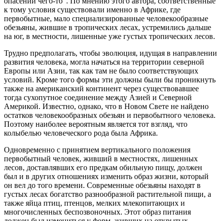
опасении чего-то". По мнению этого автора, соответственные
к тому условия существовали именно в Африке, где
первобытные, мало специализированные человекообразные
обезьяны, жившие в тропических лесах, устремились дальше
на юг, в местности, лишенные уже густых тропических лесов.
Трудно предполагать, чтобы эволюция, идущая в направлении
развития человека, могла начаться на территории северной
Европы или Азии, так как там не было соответствующих
условий. Кроме того формы эти должны были бы проникнуть
также на американский континент через существовавшее
тогда сухопутное соединение между Азией и Северной
Америкой. Известно, однако, что в Новом Свете не найдено
остатков человекообразных обезьян и первобытного человека.
Поэтому наиболее вероятным является тот взгляд, что
колыбелью человеческого рода была Африка.
Одновременно с принятием вертикального положения
первобытный человек, живший в местностях, лишенных
лесов, доставлявших его предкам обильную пищу, должен
был и в других отношениях изменить образ жизни, который
он вел до того времени. Современные обезьяны находят в
густых лесах богатство разнообразной растительной пищи, а
также яйца птиц, птенцов, мелких млекопитающих и
многочисленных беспозвоночных. Этот образ питания
должен был измениться у форм, живших на открытых