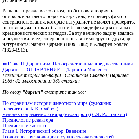
условиям жизни.
Речь шла прежде всего о том, чтобы новая теория не
опиралась на такого рода факторы, как, например, фактор
совершенствования, которые натуралист не может проверить,
не говоря уже о каких бы то ни было модификациях старых
креационистических взглядов. За эту великую задачу взялись
и осуществили ее, совершенно независимо друг от друга, два
натуралиста: Чарльз Дарвин (1809-1882) и Альфред Уоллес
(1823-1913).
⇐ Глава II. Дарвинизм. Непосредственные предшественники
Дарвина
|
ОГЛАВЛЕНИЕ
|
Дарвин и Уоллес ⇒
Развитие теории эволюции - Станислав Сковрон; Варшава
1965; 82 иллюстрации; 360 страниц
По слову
"дарвин"
смотрите так же:
По страницам истории животного мира (художник-
палеонтолог К.К. Флёров)
Человек современного вида (неоантроп) (Я.Я. Рогинский)
Предисловие редактора
Предисловие автора
Глава I. Исторический обзор. Введение
Геологическая эволюция и сущность окаменелостей