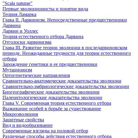
"Scala naturae"
Первые эволюционисты и понятие вида
Теория Ламарка
Глава II. Дарвинизм. Непосредственные предшественники
Дарвина
Дарвин и Уоллес
Теория естественного отбора Дарвина
Отголоски дарвинизма
Глава III. Развитие теории эволюции в последарвиновском
периоде. Неожиданные трудности для теории естественного
отбора
Зарождение генетики и ее предшественники
Мутационизм
Ортогенетические направления
Сравнительно-анатомические доказательства эволюции
Сравнительно-эмбриологические доказательства эволюции
Биогеографические доказательства эволюции
Палеонтологические доказательства эволюции
Глава V. Современная теория естественного отбора
Выживание особей в борьбе за существование
Микроэволюция
Защитные свойства
Вид и видообразование
Современные взгляды на половой отбор
Различные способы действия естественного отбора