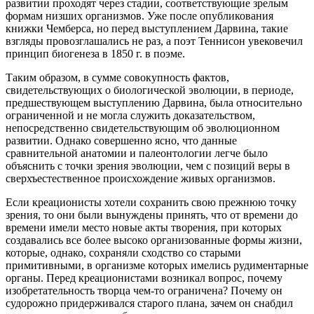
развитии проходят через стадии, соответствующие зрелым
формам низших организмов. Уже после опубликования
книжки Чемберса, но перед выступлением Дарвина, такие
взгляды провозглашались не раз, а поэт Теннисон увековечил
принцип биогенеза в 1850 г. в поэме.
Таким образом, в сумме совокупность фактов,
свидетельствующих о биологической эволюции, в периоде,
предшествующем выступлению Дарвина, была относительно
ограниченной и не могла служить доказательством,
непосредственно свидетельствующим об эволюционном
развитии. Однако совершенно ясно, что данные
сравнительной анатомии и палеонтологии легче было
объяснить с точки зрения эволюции, чем с позиций веры в
сверхъестественное происхождение живых организмов.
Если креационисты хотели сохранить свою прежнюю точку
зрения, то они были вынуждены принять, что от времени до
времени имели место новые акты творения, при которых
создавались все более высоко организованные формы жизни,
которые, однако, сохраняли сходство со старыми
примитивными, в организме которых имелись рудиментарные
органы. Перед креационистами возникал вопрос, почему
изобретательность творца чем-то ограничена? Почему он
судорожно придерживался старого плана, зачем он снабдил