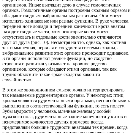
организмов. Иначе выглядит дело в случае гомологичных
органов. Гомологичные органы построены сходным образом и
обладают сходным эмбриональным развитием. Они могут
исполнять одинаковые или разные функции. В руке человека,
передней ноге лошади и передней конечности крота анатом
находит сходные части, хотя некоторые кости могут
отсутствовать и отдельные кости значительно отличаются
друг от друга (рис. 10). Несмотря на это, однако, как костная
так и мышечная, нервная и сосудистая системы сходны, а
эмбриональное развитие этих органов происходит одинаково.
Эти органы исполняют разные функции, но сходство
строения и развития указывает на кровное родство
организмов, которые обладают этими органами, так как
трудно объяснить такое яркое сходство какой-то
случайностью.
В этом же эволюционном смысле можно интерпретировать
так называемые рудиментарные органы. У некоторых птиц
крылья являются рудиментарными органами, неспособными к
выполнению соответствующей им функции, то есть полету.
Зубы мудрости у человека, млечные железы у особей
мужского пола, рудиментарные задние конечности у китов и
неизмеримое количество других примеров всегда
представляли большие трудности анатомам тех времен, когда
эволюционная мысль не господствовала еще нераздельно в