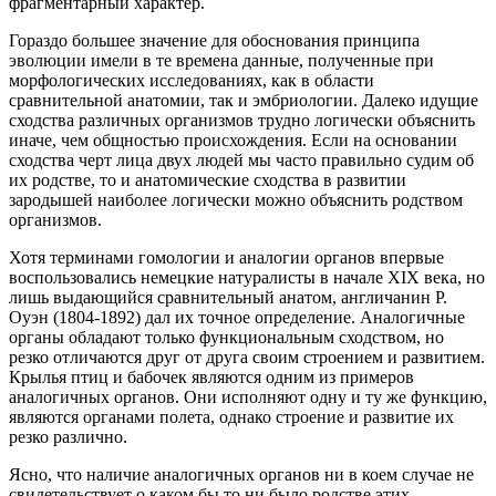
фрагментарный характер.
Гораздо большее значение для обоснования принципа
эволюции имели в те времена данные, полученные при
морфологических исследованиях, как в области
сравнительной анатомии, так и эмбриологии. Далеко идущие
сходства различных организмов трудно логически объяснить
иначе, чем общностью происхождения. Если на основании
сходства черт лица двух людей мы часто правильно судим об
их родстве, то и анатомические сходства в развитии
зародышей наиболее логически можно объяснить родством
организмов.
Хотя терминами гомологии и аналогии органов впервые
воспользовались немецкие натуралисты в начале XIX века, но
лишь выдающийся сравнительный анатом, англичанин Р.
Оуэн (1804-1892) дал их точное определение. Аналогичные
органы обладают только функциональным сходством, но
резко отличаются друг от друга своим строением и развитием.
Крылья птиц и бабочек являются одним из примеров
аналогичных органов. Они исполняют одну и ту же функцию,
являются органами полета, однако строение и развитие их
резко различно.
Ясно, что наличие аналогичных органов ни в коем случае не
свидетельствует о каком бы то ни было родстве этих