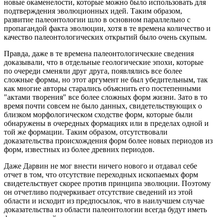
новые окаменелости, которые можно было использовать для
подтверждения эволюционных идей. Таким образом,
развитие палеонтологии шло в основном параллельно с
пропагандой факта эволюции, хотя в те времена количество и
качество палеонтологических открытий было очень скупым.
Правда, даже в те времена палеонтологические сведения
доказывали, что в отдельные геологические эпохи, которые
по очереди сменяли друг друга, появлялись все более
сложные формы, но этот аргумент не был убедительным, так
как многие авторы старались объяснить его постепенными
"актами творения" все более сложных форм жизни. Зато в то
время почти совсем не было данных, свидетельствующих о
близком морфологическом сходстве форм, которые были
обнаружены в очередных формациях или в пределах одной и
той же формации. Таким образом, отсутствовали
доказательства происхождения форм более новых периодов из
форм, известных из более древних периодов.
Даже Дарвин не мог внести ничего нового и отдавал себе
отчет в том, что отсутствие переходных ископаемых форм
свидетельствует скорее против принципа эволюции. Поэтому
он отчетливо подчеркивает отсутствие сведений из этой
области и исходит из предпосылок, что в наилучшем случае
доказательства из области палеонтологии всегда будут иметь