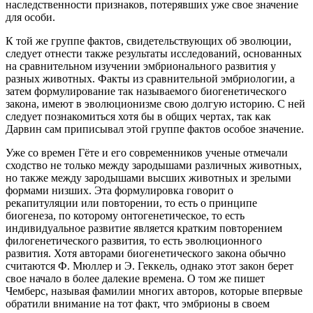
наследственности признаков, потерявших уже свое значение
для особи.
К той же группе фактов, свидетельствующих об эволюции,
следует отнести также результаты исследований, основанных
на сравнительном изучении эмбрионального развития у
разных животных. Факты из сравнительной эмбриологии, а
затем формулирование так называемого биогенетического
закона, имеют в эволюционизме свою долгую историю. С ней
следует познакомиться хотя бы в общих чертах, так как
Дарвин сам приписывал этой группе фактов особое значение.
Уже со времен Гёте и его современников ученые отмечали
сходство не только между зародышами различных животных,
но также между зародышами высших животных и зрелыми
формами низших. Эта формулировка говорит о
рекапитуляции или повторении, то есть о принципе
биогенеза, по которому онтогенетическое, то есть
индивидуальное развитие является кратким повторением
филогенетического развития, то есть эволюционного
развития. Хотя авторами биогенетического закона обычно
считаются Ф. Мюллер и Э. Геккель, однако этот закон берет
свое начало в более далекие времена. О том же пишет
Чемберс, называя фамилии многих авторов, которые впервые
обратили внимание на тот факт, что эмбрионы в своем