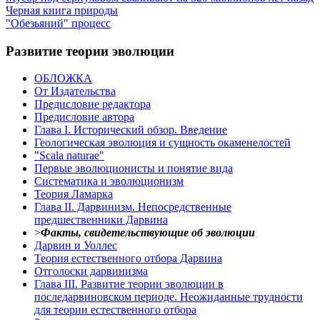
Черная книга природы
"Обезьяний" процесс
Развитие теории эволюции
ОБЛОЖКА
От Издательства
Предисловие редактора
Предисловие автора
Глава I. Исторический обзор. Введение
Геологическая эволюция и сущность окаменелостей
"Scala naturae"
Первые эволюционисты и понятие вида
Систематика и эволюционизм
Теория Ламарка
Глава II. Дарвинизм. Непосредственные
предшественники Дарвина
>
Факты, свидетельствующие об эволюции
Дарвин и Уоллес
Теория естественного отбора Дарвина
Отголоски дарвинизма
Глава III. Развитие теории эволюции в
последарвиновском периоде. Неожиданные трудности
для теории естественного отбора