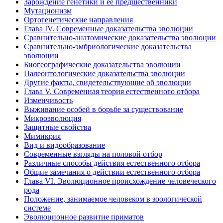
Зарождение генетики и ее предшественники
Мутационизм
Ортогенетические направления
Глава IV. Современные доказательства эволюции
Сравнительно-анатомические доказательства эволюции
Сравнительно-эмбриологические доказательства
эволюции
Биогеографические доказательства эволюции
Палеонтологические доказательства эволюции
Другие факты, свидетельствующие об эволюции
Глава V. Современная теория естественного отбора
Изменчивость
Выживание особей в борьбе за существование
Микроэволюция
Защитные свойства
Мимикрия
Вид и видообразование
Современные взгляды на половой отбор
Различные способы действия естественного отбора
Общие замечания о действии естественного отбора
Глава VI. Эволюционное происхождение человеческого
рода
Положение, занимаемое человеком в зоологической
системе
Эволюционное развитие приматов