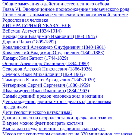
Общие замечания о действии естественного отбора
Глава VI. Эволюционное происхождение человеческого рода
Положение, занимаемое человеком в зоологической системе
Родословная человека
ЛИТЕРАТУРНЫЙ УКАЗАТЕЛЬ
Вейсман Август (1834-1914)
Вернадский Владимир Иванович (1863-1945)
Дарвин Чарлз (1809-1882)
Ковалевский Александр Онуфриевич (1840-1901)
Ковалевский Владимир Онуфриевич (1842-1883)
Ламарк Жан Батист (1744-1829)
Опарин Александр Иванович (1894-1980)
Северцов Алексей Николаевич (1866-1936)
Сеченов Иван Михайлович (1829-1905)
Тимирязев Климент Аркадьевич (1843-1920)
Четвериков Сергей Сергеевич (1880-1959)
Шмальгаузен Иван Иванович (1884-1963)
Самый древний предок человека жил в испании
День рождения дарвина хотят сделать официальным
праздником
Дети геологического катаклизма?
Дачник нашел на огороде останки предка динозавров
В музее можно будет поиграть костями
Выставки государственного дарвиновского музея
Мусор под cерпуховом сваливают на 320 миллионов лет назад