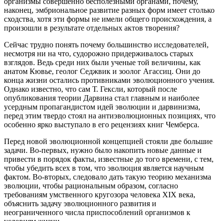
организмы совершенно бесполезными органами, почему,
наконец, эмбриональное развитие разных форм имеет столько
сходства, хотя эти формы не имели общего происхождения, а
произошли в результате отдельных актов творения?
Сейчас трудно понять почему большинство исследователей,
несмотря ни на что, судорожно придерживалось старых
взглядов. Ведь среди них были ученые той величины, как
анатом Кювье, геолог Седжвик и зоолог Агассиц. Они до
конца жизни остались противниками эволюционного учения.
Однако известно, что сам Т. Гексли, который после
опубликования теории Дарвина стал главным и наиболее
усердным пропагандистом идей эволюции и дарвинизма,
перед этим твердо стоял на антиэволюционных позициях, что
особенно ярко выступало в его рецензиях книг Чемберса.
Перед новой эволюционной концепцией стояли две большие
задачи. Во-первых, нужно было накопить новые данные и
привести в порядок факты, известные до того времени, с тем,
чтобы убедить всех в том, что эволюция является научным
фактом. Во-вторых, следовало дать такую теорию механизма
эволюции, чтобы рациональным образом, согласно
требованиям умственного кругозора человека XIX века,
объяснить задачу эволюционного развития и
неограниченного числа приспособлений организмов к