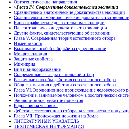
Ортогенетические направления
>
Глава IV. Современные доказательства эволюции
Сравнительно-анатомические доказательства эволюции
Сравнительно-эмбриологические доказательства эволюц
Биогеографические доказательства эволюции
Палеонтологические доказательства эволюции
Другие факты, свидетельствующие об эволюции
Глава V. Современная теория естественного отбора
Изменчивость
Выживание особей в борьбе за существование
Микроэволюция
Защитные свойства
Мимикрия
Вид и видообразование
Современные взгляды на половой отбор
Различные способы действия естественного отбора
Общие замечания о действии естественного отбора
Глава VI. Эволюционное происхождение человеческого р
Положение, занимаемое человеком в зоологической сист
Эволюционное развитие приматов
Родословная человека
Действие естественного отбора на человеческие популяц
Глава VII. Происхождение жизни на Земле
ЛИТЕРАТУРНЫЙ УКАЗАТЕЛЬ
ТЕХНИЧЕСКАЯ ИНФОРМАЦИЯ