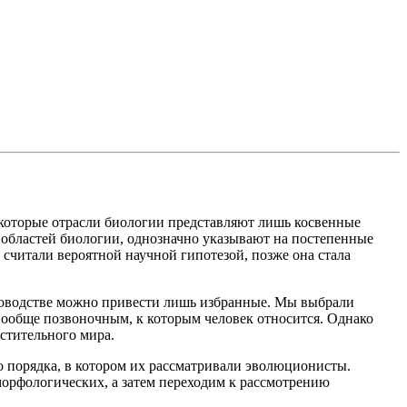
которые отрасли биологии представляют лишь косвенные
 областей биологии, однозначно указывают на постепенные
читали вероятной научной гипотезой, позже она стала
ководстве можно привести лишь избранные. Мы выбрали
 вообще позвоночным, к которым человек относится. Однако
астительного мира.
 порядка, в котором их рассматривали эволюционисты.
 морфологических, а затем переходим к рассмотрению