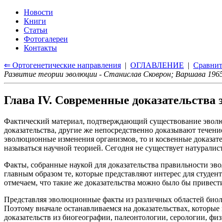
Новости
Книги
Статьи
Фотогалереи
Контакты
⇐ Ортогенетические направления
|
ОГЛАВЛЕНИЕ
|
Сравнит
Развитие теории эволюции - Станислав Сковрон; Варшава 1965
Глава IV. Современные доказательства
Фактический материал, подтверждающий существование эволюц
доказательства, другие же непосредственно доказывают течен
эволюционные изменения организмов, то и косвенные доказате
называться научной теорией. Сегодня не существует натуралис
Факты, собранные наукой для доказательства правильности э
главным образом те, которые представляют интерес для студен
отмечаем, что такие же доказательства можно было бы привест
Представляя эволюционные факты из различных областей биоло
Поэтому вначале останавливаемся на доказательствах, которые
доказательств из биогеографии, палеонтологии, серологии, фи