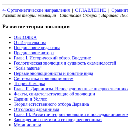
⇐ Ортогенетические направления
|
ОГЛАВЛЕНИЕ
|
Сравнит
Развитие теории эволюции - Станислав Сковрон; Варшава 1965
Развитие теории эволюции
ОБЛОЖКА
От Издательства
Предисловие редактора
Предисловие автора
Глава I. Исторический обзор. Введение
Геологическая эволюция и сущность окаменелостей
"Scala naturae"
Первые эволюционисты и понятие вида
Систематика и эволюционизм
Теория Ламарка
Глава II. Дарвинизм. Непосредственные предшественник
Факты, свидетельствующие об эволюции
Дарвин и Уоллес
Теория естественного отбора Дарвина
Отголоски дарвинизма
Глава III. Развитие теории эволюции в последарвиновск
Зарождение генетики и ее предшественники
Мутационизм