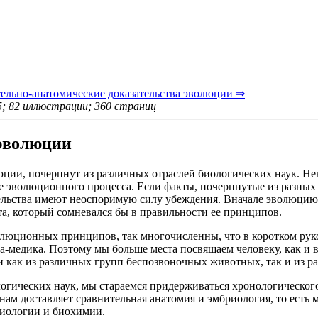
ельно-анатомические доказательства эволюции ⇒
; 82 иллюстрации; 360 страниц
 эволюции
ии, почерпнут из различных отраслей биологических наук. Не
ие эволюционного процесса. Если факты, почерпнутые из разных
льства имеют неоспоримую силу убеждения. Вначале эволюцию с
та, который сомневался бы в правильности ее принципов.
волюционных принципов, так многочисленны, что в коротком ру
та-медика. Поэтому мы больше места посвящаем человеку, как и
и как из различных групп беспозвоночных животных, так и из р
гических наук, мы стараемся придерживаться хронологического
 нам доставляет сравнительная анатомия и эмбриология, то есть
зиологии и биохимии.