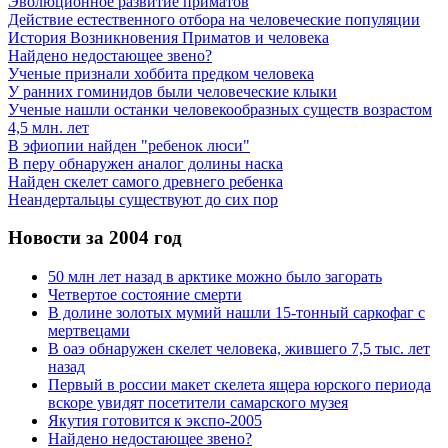
Эволюционное развитие приматов
Действие естественного отбора на человеческие популяции
История Возникновения Приматов и человека
Найдено недостающее звено?
Ученые признали хоббита предком человека
У ранних гоминидов были человеческие клыки
Ученые нашли останки человекообразных существ возрастом
4,5 млн. лет
В эфиопии найден "ребенок люси"
В перу обнаружен аналог долины наска
Найден скелет самого древнего ребенка
Неандертальцы существуют до сих пор
Новости за 2004 год
50 млн лет назад в арктике можно было загорать
Четвертое состояние смерти
В долине золотых мумий нашли 15-тонный саркофаг с
мертвецами
В оаэ обнаружен скелет человека, жившего 7,5 тыс. лет
назад
Первый в россии макет скелета ящера юрского периода
вскоре увидят посетители самарского музея
Якутия готовится к экспо-2005
Найдено недостающее звено?