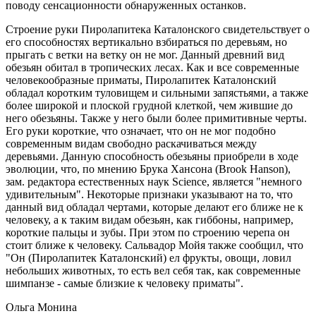
поводу сенсационности обнаруженных останков.
Строение руки Пиролапитека Каталонского свидетельствует о
его способностях вертикально взбираться по деревьям, но
прыгать с ветки на ветку он не мог. Данный древний вид
обезьян обитал в тропических лесах. Как и все современные
человекообразные приматы, Пиролапитек Каталонский
обладал коротким туловищем и сильными запястьями, а также
более широкой и плоской грудной клеткой, чем жившие до
него обезьяны. Также у него были более примитивные черты.
Его руки короткие, что означает, что он не мог подобно
современным видам свободно раскачиваться между
деревьями. Данную способность обезьяны приобрели в ходе
эволюции, что, по мнению Брука Хансона (Brook Hanson),
зам. редактора естественных наук Science, является "немного
удивительным". Некоторые признаки указывают на то, что
данный вид обладал чертами, которые делают его ближе не к
человеку, а к таким видам обезьян, как гиббоны, например,
короткие пальцы и зубы. При этом по строению черепа он
стоит ближе к человеку. Сальвадор Мойя также сообщил, что
"Он (Пиролапитек Каталонский) ел фрукты, овощи, ловил
небольших животных, то есть вел себя так, как современные
шимпанзе - самые близкие к человеку приматы".
Ольга Монина