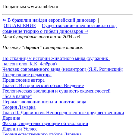
По данным
www.rambler.ru
⇐ В бразилии найден европейский динозавр
|
ОГЛАВЛЕНИЕ
|
Существование пчел поставило под
сомнение теорию о гибели динозавров ⇒
Международные новости за 2004 год
По слову
"дарвин"
смотрите так же:
По страницам истории животного мира (художник-
палеонтолог К.К. Флёров)
Человек современного вида (неоантроп) (Я.Я. Рогинский)
Предисловие редактора
Предисловие автора
Глава I. Исторический обзор. Введение
Геологическая эволюция и сущность окаменелостей
"Scala naturae"
Первые эволюционисты и понятие вида
Теория Ламарка
Глава II. Дарвинизм. Непосредственные предшественники
Дарвина
Факты, свидетельствующие об эволюции
Дарвин и Уоллес
Теория естественного отбора Дарвина