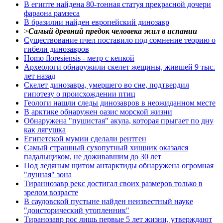
В египте найдена 80-тонная статуя прекрасной дочери
фараона рамзеса
В бразилии найден европейский динозавр
>
Самый древний предок человека жил в испании
Существование пчел поставило под сомнение теорию о
гибели динозавров
Homo floresiensis - метр с кепкой
Археологи обнаружили скелет жещины, жившей 9 тыс.
лет назад
Скелет динозавра, умершего во сне, подтвердил
гипотезу о происхождении птиц
Геологи нашли следы динозавров в неожиданном месте
В арктике обнаружен оазис морской жизни
Обнаружена "пушистая" акула, которая прыгает по дну
как лягушка
Египетской мумии сделали рентген
Самый страшный сухопутный хищник оказался
падальщиком, не доживавшим до 30 лет
Под ледяным щитом антарктиды обнаружена огромная
"лунная" зона
Тираннозавр рекс достигал своих размеров только в
зрелом возрасте
В саудовской пустыне найден неизвестный науке
"доисторический утопленник"
Тиранозавр рос лишь первые 5 лет жизни, утверждают