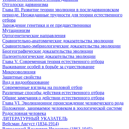
Отголоски дарвинизма
Глава III. Развитие теории эволюции в последарвиновском
периоде. Неожиданные трудности для теории естественного
отбора
Зарождение генетики и ее предшественники
Мутационизм
Ортогенетические направления
Сравнительно-анатомические доказательства эволюции
Сравнительно-эмбриологические доказательства эволюции
Биогеографические доказательства эволюции
Палеонтологические доказательства эволюции
Глава V. Современная теория естественного отбора
Выживание особей в борьбе за существование
Микроэволюция
Защитные свойства
Вид и видообразование
Современные взгляды на половой отбор
Различные способы действия естественного отбора
Общие замечания о действии естественного отбора
Глава VI. Эволюционное происхождение человеческого рода
Положение, занимаемое человеком в зоологической системе
Родословная человека
ЛИТЕРАТУРНЫЙ УКАЗАТЕЛЬ
Вейсман Август (1834-1914)
Вернадский Владимир Иванович (1863-1945)