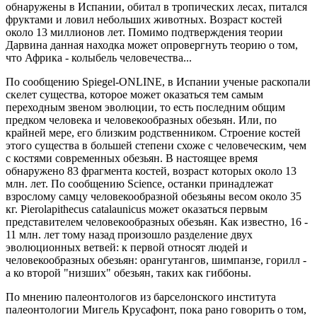
обнаружены в Испании, обитал в тропических лесах, питался
фруктами и ловил небольших животных. Возраст костей
около 13 миллионов лет. Помимо подтверждения теории
Дарвина данная находка может опровергнуть теорию о том,
что Африка - колыбель человечества...
По сообщению Spiegel-ONLINE, в Испании ученые раскопали
скелет существа, которое может оказаться тем самым
переходным звеном эволюции, то есть последним общим
предком человека и человекообразных обезьян. Или, по
крайней мере, его близким родственником. Строение костей
этого существа в большей степени схоже с человеческим, чем
с костями современных обезьян. В настоящее время
обнаружено 83 фрагмента костей, возраст которых около 13
млн. лет. По сообщению Science, останки принадлежат
взрослому самцу человекообразной обезьяны весом около 35
кг. Pierolapithecus catalaunicus может оказаться первым
представителем человекообразных обезьян. Как известно, 16 -
11 млн. лет тому назад произошло разделение двух
эволюционных ветвей: к первой относят людей и
человекообразных обезьян: орангутангов, шимпанзе, горилл -
а ко второй "низших" обезьян, таких как гиббоны.
По мнению палеонтологов из барселонского института
палеонтологии Мигель Крусафонт, пока рано говорить о том,