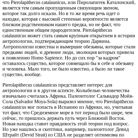
что Pierolapithecus catalaunicus, или Пиролапитек Каталонский,
является тем самым пропущенным связующим звеном,
которое так долго искали. Но в то же время речь идет о
находке, которая с высокой степенью вероятности является
близким родственником нашего предка, но не факт, что
единственным общим прародителем. Pierolapithecus
catalaunicus может стать самым крупным открытием в истории
антропологии, подтверждающим теорию Дарвина.
Антропологии известны и вымершие обезьяны, которые стали
предками людей, и древние люди, эволюция которых привела
к появлению Homo Sapience. Но до сих пор "за кадром"
оставалось существо, которое совмещало бы в себе и обезьяну
и человека. Мало того, не было известно, а было ли такое
существо, вообще.
Pierolapithecus catalaunicus представляет интерес для
антропологии и в другом аспекте. Колыбелью человечества
изначально считалась Африка. Палеонтолог Сальвадор Мойя-
Сола (Salvador Moya-Sola) выразил мнение, что Pierolapithecus
catalaunicus мог попасть в Испанию из Африки, но, учитывая
тот факт, что Средиземное море в тот период было шире, чем
сейчас, то пришлось держать путь через Ближний Восток.
Новая находка ставит правдивость этой теории под вопрос.
Но уже нашлись и скептики, например, палеонтолог Девид
Штрайт (Devid Strait) из США не разделяет оптимизма по