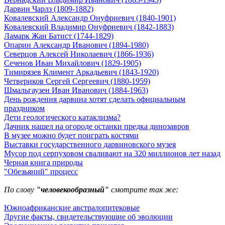
Дарвин Чарлз (1809-1882)
Ковалевский Александр Онуфриевич (1840-1901)
Ковалевский Владимир Онуфриевич (1842-1883)
Ламарк Жан Батист (1744-1829)
Опарин Александр Иванович (1894-1980)
Северцов Алексей Николаевич (1866-1936)
Сеченов Иван Михайлович (1829-1905)
Тимирязев Климент Аркадьевич (1843-1920)
Четвериков Сергей Сергеевич (1880-1959)
Шмальгаузен Иван Иванович (1884-1963)
День рождения дарвина хотят сделать официальным
праздником
Дети геологического катаклизма?
Дачник нашел на огороде останки предка динозавров
В музее можно будет поиграть костями
Выставки государственного дарвиновского музея
Мусор под cерпуховом сваливают на 320 миллионов лет назад
Черная книга природы
"Обезьяний" процесс
По слову
"человекообразный"
смотрите так же:
Южноафриканские австралопитековые
Другие факты, свидетельствующие об эволюции