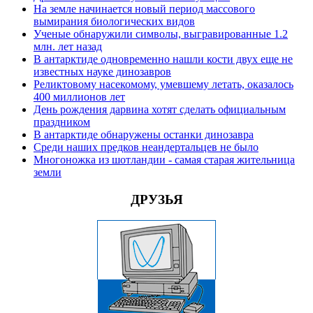
На земле начинается новый период массового
вымирания биологических видов
Ученые обнаружили символы, выгравированные 1.2
млн. лет назад
В антарктиде одновременно нашли кости двух еще не
известных науке динозавров
Реликтовому насекомому, умевшему летать, оказалось
400 миллионов лет
День рождения дарвина хотят сделать официальным
праздником
В антарктиде обнаружены останки динозавра
Среди наших предков неандертальцев не было
Многоножка из шотландии - самая старая жительница
земли
ДРУЗЬЯ