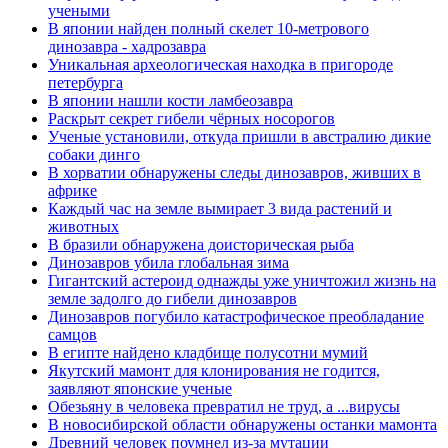
учеными
В японии найден полный скелет 10-метрового
динозавра - хадрозавра
Уникальная археологическая находка в пригороде
петербурга
В японии нашли кости ламбеозавра
Раскрыт секрет гибели чёрных носорогов
Ученые установили, откуда пришли в австралию дикие
собаки динго
В хорватии обнаружены следы динозавров, живших в
африке
Каждый час на земле вымирает 3 вида растений и
животных
В бразили обнаружена доисторическая рыба
Динозавров убила глобальная зима
Гигантский астероид однажды уже уничтожил жизнь на
земле задолго до гибели динозавров
Динозавров погубило катастрофическое преобладание
самцов
В египте найдено кладбище полусотни мумий
Якутский мамонт для клонирования не годится,
заявляют японские ученые
Обезьяну в человека превратил не труд, а ...вирусы
В новосибирской области обнаружены останки мамонта
Древний человек поумнел из-за мутации