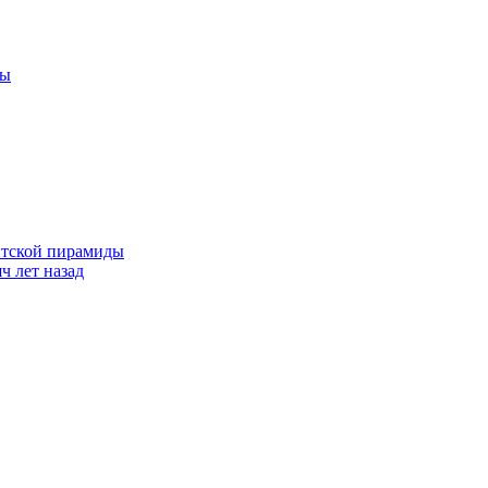
цы
антской пирамиды
ч лет назад