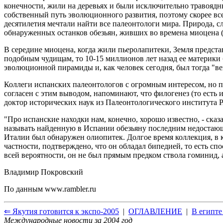
конечности, жили на деревьях и были исключительно травоядн
собственный путь эволюционного развития, поэтому скорее все
десятилетия мечтали найти все палеонтологи мира. Природа, с
обнаруженных останков обезьян, живших во времена миоцена (2
В середине миоцена, когда жили пьеролапитеки, Земля предста
подобным чудищам, то 10-15 миллионов лет назад ее материки
эволюционной пирамиды и, как человек сегодня, был тогда "в
Коллеги испанских палеонтологов с огромным интересом, но по-
согласен с этим выводом, напоминают, что филогенез (то есть
доктор исторических наук из Палеонтологического института РА
"Про испанские находки нам, конечно, хорошо известно, - сказ
называть найденную в Испании обезьяну последним недостающ
Италии был обнаружен олиопитек. Долгое время коллекция, в к
частности, подтверждено, что он обладал бипедией, то есть спо
всей вероятности, он не был прямым предком ствола гоминид, 
Владимир Покровский
По данным
www.rambler.ru
⇐ Якутия готовится к экспо-2005
|
ОГЛАВЛЕНИЕ
|
В египте
Международные новости за 2004 год