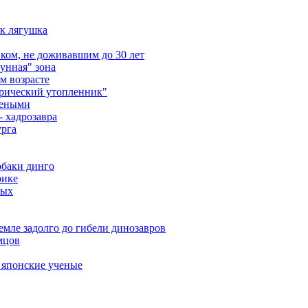
ак лягушка
ом, не доживавшим до 30 лет
унная" зона
м возрасте
орический утопленник"
чеными
- хадрозавра
урга
обаки динго
рике
ных
мле задолго до гибели динозавров
мцов
 японские ученые