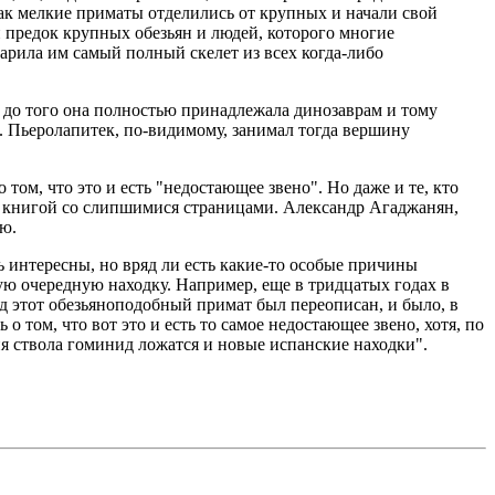
ак мелкие приматы отделились от крупных и начали свой
 предок крупных обезьян и людей, которого многие
дарила им самый полный скелет из всех когда-либо
т до того она полностью принадлежала динозаврам и тому
. Пьеролапитек, по-видимому, занимал тогда вершину
ом, что это и есть "недостающее звено". Но даже и те, кто
ой книгой со слипшимися страницами. Александр Агаджанян,
ию.
ь интересны, но вряд ли есть какие-то особые причины
ю очередную находку. Например, еще в тридцатых годах в
ад этот обезьяноподобный примат был переописан, и было, в
о том, что вот это и есть то самое недостающее звено, хотя, по
ия ствола гоминид ложатся и новые испанские находки".