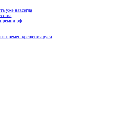
ть уже навсегда
усства
 премии рф
нт времен крещения руси