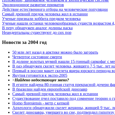
Положение, занимаемое человеком в зоологической системе
Эволюционное развитие приматов
Действие естественного отбора на человеческие популяции
Самый древний предок человека жил в испании
Ученые признали хоббита предком человека
Ученые нашли останки человекообразных существ возрастом 4,
В перу обнаружен аналог долины наска
Неандертальцы существуют до сих пор
Новости за 2004 год
50 млн лет назад в арктике можно было загорать
Четвертое состояние смерти
В долине золотых мумий нашли 15-тонный саркофаг с м
В оаэ обнаружен скелет человека, жившего 7,5 тыс. лет н
Первый в россии макет скелета ящера юрского периода вс
Якутия готовится к экспо-2005
>
Найдено недостающее звено?
В египте найдена 80-тонная статуя прекрасной дочери фа
В бразилии найден европейский динозавр
Самый древний предок человека жил в испании
Существование пчел поставило под сомнение теорию о г
Homo floresiensis - метр с кепкой
Археологи обнаружили скелет жещины, жившей 9 тыс. ле
Скелет динозавра, умершего во сне, подтвердил гипотез