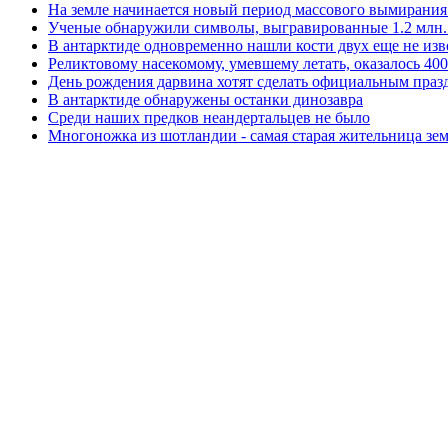
На земле начинается новый период массового вымирания
Ученые обнаружили символы, выгравированные 1.2 млн. 
В антарктиде одновременно нашли кости двух еще не изв
Реликтовому насекомому, умевшему летать, оказалось 40
День рождения дарвина хотят сделать официальным праз
В антарктиде обнаружены останки динозавра
Среди наших предков неандертальцев не было
Многоножка из шотландии - самая старая жительница зе