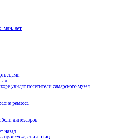
5 млн. лет
ертвецами
азад
коре увидят посетители самарского музея
раона рамзеса
ибели динозавров
т назад
у о происхождении птиц