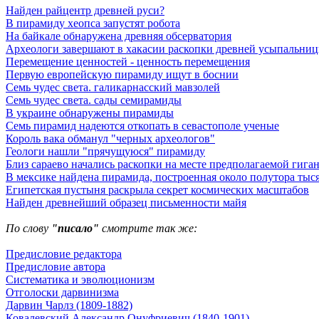
Найден райцентр древней руси?
В пирамиду хеопса запустят робота
На байкале обнаружена древняя обсерватория
Археологи завершают в хакасии раскопки древней усыпальни
Перемещение ценностей - ценность перемещения
Первую европейскую пирамиду ищут в боснии
Семь чудес света. галикарнасский мавзолей
Семь чудес света. сады семирамиды
В украине обнаружены пирамиды
Семь пирамид надеются откопать в севастополе ученые
Король вака обманул "черных археологов"
Геологи нашли "прячущуюся" пирамиду
Близ сараево начались раскопки на месте предполагаемой гиг
В мексике найдена пирамида, построенная около полутора тыся
Египетская пустыня раскрыла секрет космических масштабов
Найден древнейший образец письменности майя
По слову
"писало"
смотрите так же:
Предисловие редактора
Предисловие автора
Систематика и эволюционизм
Отголоски дарвинизма
Дарвин Чарлз (1809-1882)
Ковалевский Александр Онуфриевич (1840-1901)