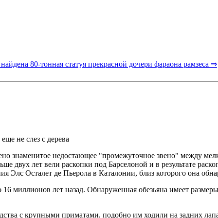
 найдена 80-тонная статуя прекрасной дочери фараона рамзеса ⇒
еще не слез с дерева
дено знаменитое недостающее "промежуточное звено" между мел
ше двух лет вели раскопки под Барселоной и в результате раск
я Элс Осталет де Пьерола в Каталонии, близ которого она обнаруж
 16 миллионов лет назад. Обнаруженная обезьяна имеет размеры с
дства с крупными приматами, подобно им ходили на задних лап