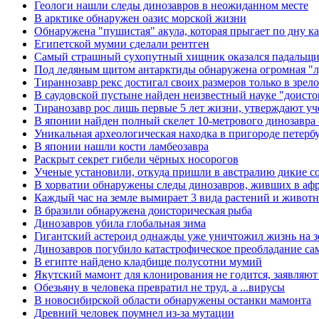
Геологи нашли следы динозавров в неожиданном месте
В арктике обнаружен оазис морской жизни
Обнаружена "пушистая" акула, которая прыгает по дну к
Египетской мумии сделали рентген
Самый страшный сухопутный хищник оказался падальщик
Под ледяным щитом антарктиды обнаружена огромная "л
Тираннозавр рекс достигал своих размеров только в зрело
В саудовской пустыне найден неизвестный науке "доист
Тиранозавр рос лишь первые 5 лет жизни, утверждают у
В японии найден полный скелет 10-метрового динозавра 
Уникальная археологическая находка в пригороде петерб
В японии нашли кости ламбеозавра
Раскрыт секрет гибели чёрных носорогов
Ученые установили, откуда пришли в австралию дикие с
В хорватии обнаружены следы динозавров, живших в аф
Каждый час на земле вымирает 3 вида растений и живот
В бразили обнаружена доисторическая рыба
Динозавров убила глобальная зима
Гигантский астероид однажды уже уничтожил жизнь на зе
Динозавров погубило катастрофическое преобладание са
В египте найдено кладбище полусотни мумий
Якутский мамонт для клонирования не годится, заявляют
Обезьяну в человека превратил не труд, а ...вирусы
В новосибирской области обнаружены останки мамонта
Древний человек поумнел из-за мутации