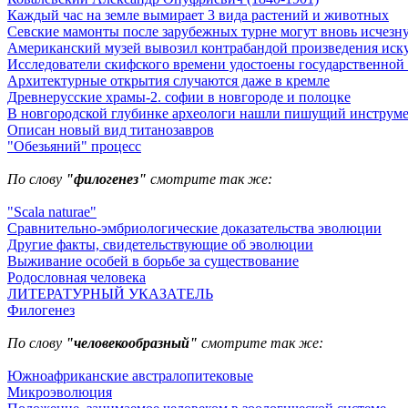
Каждый час на земле вымирает 3 вида растений и животных
Севские мамонты после зарубежных турне могут вновь исчезну
Американский музей вывозил контрабандой произведения иск
Исследователи скифского времени удостоены государственной
Архитектурные открытия случаются даже в кремле
Древнерусские храмы-2. софии в новгороде и полоцке
В новгородской глубинке археологи нашли пишущий инструме
Описан новый вид титанозавров
"Обезьяний" процесс
По слову
"филогенез"
смотрите так же:
"Scala naturae"
Сравнительно-эмбриологические доказательства эволюции
Другие факты, свидетельствующие об эволюции
Выживание особей в борьбе за существование
Родословная человека
ЛИТЕРАТУРНЫЙ УКАЗАТЕЛЬ
Филогенез
По слову
"человекообразный"
смотрите так же:
Южноафриканские австралопитековые
Микроэволюция