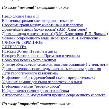
По слову
"гоминид"
смотрите так же:
Предисловие Главы II
Восточноафриканские австралопитековые
Проблема грани между животными и человеком
Древнейшие люди (архантропы) (В.М. Харитонов)
Древние люди (палеоантропы) (В.М. Харитонов, В.П. Якимов)
Человек современного вида (неоантроп) (Я.Я. Рогинский)
СЛОВАРЬ ТЕРМИНОВ
ЛИТЕРАТУРА
История Жизни На земле в датах
История Возникновения Приматов и человека
Homo floresiensis - метр с кепкой
Ученые обнаружили символы, выгравированные 1.2 млн. лет н
Древние человеческие следы оказались слишком древними
Дети геологического катаклизма?
В эфиопии найден древнейший скелет предка человека
У ранних гоминидов были человеческие клыки
В эфиопии найден "ребенок люси"
Найден скелет самого древнего ребенка
Антропологи не могут найти предков современного человека
По слову
"пирамида"
смотрите так же: