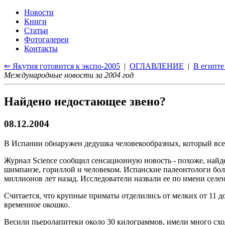
Новости
Книги
Статьи
Фотогалереи
Контакты
⇐ Якутия готовится к экспо-2005
|
ОГЛАВЛЕНИЕ
|
В египте
Международные новости за 2004 год
Найдено недостающее звено?
08.12.2004
В Испании обнаружен дедушка человекообразных, который все 
Журнал Science сообщил сенсационную новость - похоже, най
шимпанзе, гориллой и человеком. Испанские палеонтологи боль
миллионов лет назад. Исследователи назвали ее по имени селени
Считается, что крупные приматы отделились от мелких от 11 до
временное окошко.
Весили пьеролапитеки около 30 килограммов, имели много схо