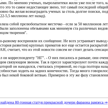
ыми. По мнению ученых, пьеролапитеки жили уже после того, к
го это то самое недостающее звено, тот самый последний общий
ловно бы желая вознаградить ученых за столь долгие поиски, по
2-5,5 миллиона лет назад).
вляла собой прелюбопытное местечко - если за 50 миллионов ле
 были заполонены обезьянами как минимум ста различных видов
енцом творения".
разному восприняли их сообщение. Не всех устраивает вывод о т
 история развития) крупных приматов все еще остается раскрыт
Н, считает, что из этой новости совсем не стоит делать сенсац
ал он корреспонденту "НГ". - О них писалось и раньше, они очен
им связующим звеном. Так в прессе характеризуют почти кажду
оторой он находился, считалась утерянной, но года полтора наз
собностью ходить на задних конечностях. Тогда много говорилось 
а был некой боковой ветвью. Примерно в эту же фазу становлен
 найдена 80-тонная статуя прекрасной дочери фараона рамзеса ⇒