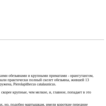
кими обезьянами и крупными приматами - орангутангом,
опали практически полный скелет обезьяны, жившей 13
ена, Pierolapithecus catalaunicus.
корее крупные, чем мелкие, и, главное, попадает в это
ах, но, подобно мартышкам, имели короткие передние