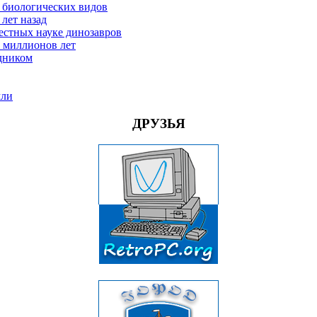
 биологических видов
лет назад
естных науке динозавров
0 миллионов лет
дником
мли
ДРУЗЬЯ