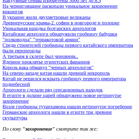
Вакуумные сейфы изобретены 3000 лет до н.э
На черниговщине раскопали уникальное захоронение
викингов
В украине жили двухметровые великаны
Древнерусские храмы-2. софии в новгороде и полоцке
Уникальная находка болгарских археологов
Китайские археологи обнаружили гробницу бабушки
"полководца" "терракотовой армии"
Среди строителей гробницы первого китайского императора
были европеоиды
А третьим в склепе был чиновник..
Ядерное проклятье египетских фараонов
Король вака обманул "черных археологов"
На северо-западе китая нашли древний некрополь
Китай не решился вскрыть гробницу первого императора
поднебесной
Археологи сделали ряд сенсационных находок
В египте в долине царей обнаружено новое нетронутое
захоронение
Возле гробницы тутанхамона нашли нетронутое погребение
Германские археологи нашли в египте три древние
скульптуры
По слову
"захоронение"
смотрите так же: