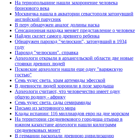
На тернопольщине нашли захоронение человека
бронзового века
Москвичка нашла в акватории севастополя затонувший
английский парусник
В перу обнаружен аналог долины наска
Сенсационная находка меняет представление о человеке
Найден скелет самого древнего ребенка
Обнаружен пароход "челюскин", затонувший в 1934
году
Пароход "челюскин". справка
Археологи открыли в архангельской области две новые
стоянки древних людей
Псковские археологи нашли еще одну "варяжскую
гостью"
Семь чудес света. храм артемиды эфесской
В дневности людей хоронили в позе зародыша
Археологи считают, что человечество имеет одну
общую родину - африку
Семь чудес света. сады семирамиды
Письмо из затерянного мира
Клады испании: 116 миллиардов евро на дне морском
На территории средневекового городища отырар в
южном казахстане археологи нашли килограмм
средневековых монет
В германии раскопали древнюю цивилизацию