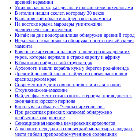
древней керамики
Уникальная находка сделана итальянскими археологами
В италии нашли скелет, которому 30 веков
В ивановской области найдена кость мамонта
На востоке крыма мародеры уничтожили
древнегреческое поселение
Китай: на дне водохранилища обнаружен древний город
Недалеко от красноярска обнаружен почти целый скелет
мамонта
Ровенские археологи наконец нашли грозных древних
укров, которые держали в страхе европу и африку
В бразилии найден свой стоунхендж
Археологи нашли корабль кука у берегов род-айленда
Древний розовый коралл найден во время раскопок в
краснодарском крае
Современницу динозавров привезли из австралии
Стоунхендж-на-амазонке
Найден фрагмент гигантского астероида, приведшего к
окончанию юрского периода
Король вака обманул "черных археологов"
При раскопках римских катакомб обнаружено
необычное захоронение
Сенсационная находка кемеровских археологов
Археологи передали в соловецкий монастырь находки с
места гибели преподобномучеников соловецких