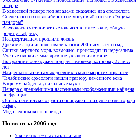
пещере
В хакасской пещере под завалами оказались два спелеолога
Спелеологи из новосибирска не могут выбраться из "ящика
пандоры"
Археологи считают, что человечество имеет одну общую
родину - африку
Неандертальцам продлили жизнь
Древние люди использовали краски 200 тысяч лет назад
Свитки мертвого моря, возможно, происходят из иерусалима
Ученые нашли самые древние украшения в мире
Во франции обнаружен портрет человека, которому 27 тыс.
лет
Найдены остатки самых древних в мире морских кораблей
Челябинские археологи нашли гравюру каменного века
В крыму найдены уникальные мухи
Пещера с древнейшими настенными изображениями найдена
во франции
Остатки египетского флота обнаружены на суше возле города
сафага
Мода ледникового периода
Новости за 2006 год
5 великих земных катаклизмов