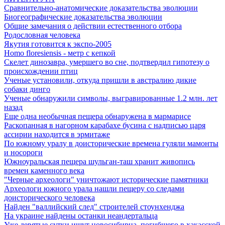
Сравнительно-анатомические доказательства эволюции
Биогеографические доказательства эволюции
Общие замечания о действии естественного отбора
Родословная человека
Якутия готовится к экспо-2005
Homo floresiensis - метр с кепкой
Скелет динозавра, умершего во сне, подтвердил гипотезу о
происхождении птиц
Ученые установили, откуда пришли в австралию дикие
собаки динго
Ученые обнаружили символы, выгравированные 1.2 млн. лет
назад
Еще одна необычная пещера обнаружена в мармарисе
Раскопанная в нагорном карабахе бусина с надписью царя
ассирии находится в эрмитаже
По южному уралу в доисторические времена гуляли мамонты
и носороги
Южноуральская пещера шульган-таш хранит живопись
времен каменного века
"Черные археологи" уничтожают исторические памятники
Археологи южного урала нашли пещеру со следами
доисторического человека
Найден "валлийский след" строителей стоунхенджа
На украине найдены останки неандертальца
Уже девятые сутки ищут новосибирца, погибшего в хакасской