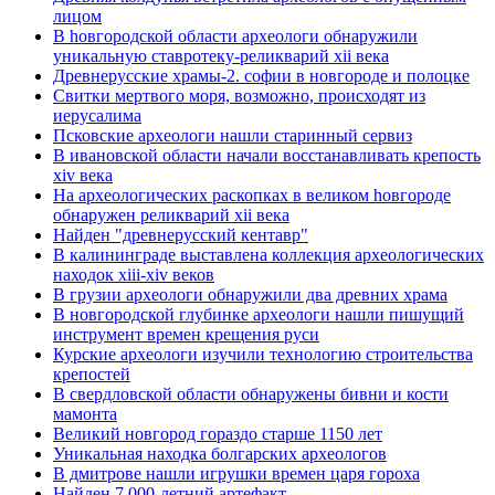
лицом
В hовгородской области археологи обнаружили
уникальную ставротеку-реликварий xii века
Древнерусские храмы-2. софии в новгороде и полоцке
Свитки мертвого моря, возможно, происходят из
иерусалима
Псковские археологи нашли старинный сервиз
В ивановской области начали восстанавливать крепость
xiv века
Hа археологических раскопках в великом hовгороде
обнаружен реликварий xii века
Найден "древнерусский кентавр"
В калининграде выставлена коллекция археологических
находок xiii-xiv веков
В грузии археологи обнаружили два древних храма
В новгородской глубинке археологи нашли пишущий
инструмент времен крещения руси
Курские археологи изучили технологию строительства
крепостей
В свердловской области обнаружены бивни и кости
мамонта
Великий новгород гораздо старше 1150 лет
Уникальная находка болгарских археологов
В дмитрове нашли игрушки времен царя гороха
Найден 7 000-летний артефакт