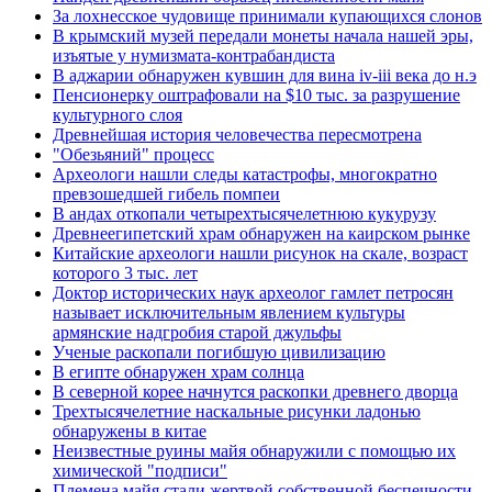
За лохнесское чудовище принимали купающихся слонов
В крымский музей передали монеты начала нашей эры,
изъятые у нумизмата-контрабандиста
В аджарии обнаружен кувшин для вина iv-iii века до н.э
Пенсионерку оштрафовали на $10 тыс. за разрушение
культурного слоя
Древнейшая история человечества пересмотрена
"Обезьяний" процесс
Археологи нашли следы катастрофы, многократно
превзошедшей гибель помпеи
В андах откопали четырехтысячелетнюю кукурузу
Древнеегипетский храм обнаружен на каирском рынке
Китайские археологи нашли рисунок на скале, возраст
которого 3 тыс. лет
Доктор исторических наук археолог гамлет петросян
называет исключительным явлением культуры
армянские надгробия старой джульфы
Ученые раскопали погибшую цивилизацию
В египте обнаружен храм солнца
В северной корее начнутся раскопки древнего дворца
Трехтысячелетние наскальные рисунки ладонью
обнаружены в китае
Неизвестные руины майя обнаружили с помощью их
химической "подписи"
Племена майя стали жертвой собственной беспечности