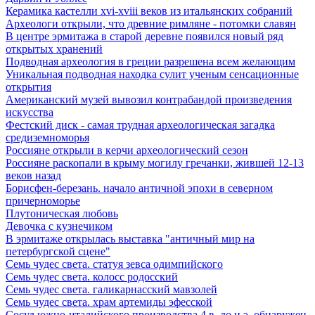
Керамика кастелли xvi-xviii веков из итальянских собраний
Археологи открыли, что древние римляне - потомки славян
В центре эрмитажа в старой деревне появился новый ряд
открытых хранений
Подводная археология в греции разрешена всем желающим
Уникальная подводная находка сулит ученым сенсационные
открытия
Американский музей вывозил контрабандой произведения
искусства
Фестский диск - самая трудная археологическая загадка
средиземноморья
Россияне открыли в керчи археологический сезон
Россияне раскопали в крыму могилу гречанки, жившей 12-13
веков назад
Борисфен-березань. начало античной эпохи в северном
причерноморье
Плутоническая любовь
Девочка с кузнечиком
В эрмитаже открылась выставка "античный мир на
петербургской сцене"
Семь чудес света. статуя зевса одимпийского
Семь чудес света. колосс родосский
Семь чудес света. галикарнасский мавзолей
Семь чудес света. храм артемиды эфесской
Сосуд южно-италийского производства 4 в. до н.э. обнаружен