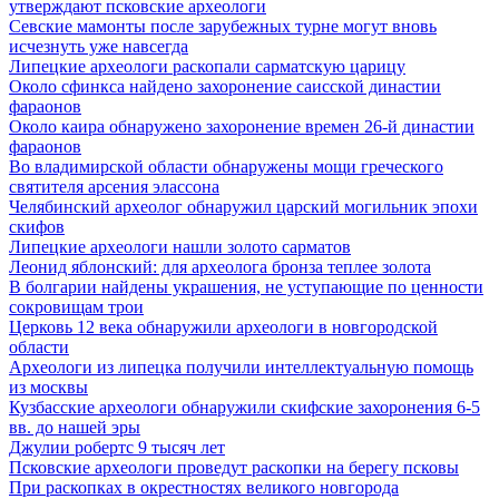
утверждают псковские археологи
Севские мамонты после зарубежных турне могут вновь
исчезнуть уже навсегда
Липецкие археологи раскопали сарматскую царицу
Около сфинкса найдено захоронение саисской династии
фараонов
Около каира обнаружено захоронение времен 26-й династии
фараонов
Во владимирской области обнаружены мощи греческого
святителя арсения элассона
Челябинский археолог обнаружил царский могильник эпохи
скифов
Липецкие археологи нашли золото сарматов
Леонид яблонский: для археолога бронза теплее золота
В болгарии найдены украшения, не уступающие по ценности
сокровищам трои
Церковь 12 века обнаружили археологи в новгородской
области
Археологи из липецка получили интеллектуальную помощь
из москвы
Кузбасские археологи обнаружили скифские захоронения 6-5
вв. до нашей эры
Джулии робертс 9 тысяч лет
Псковские археологи проведут раскопки на берегу псковы
При раскопках в окрестностях великого новгорода