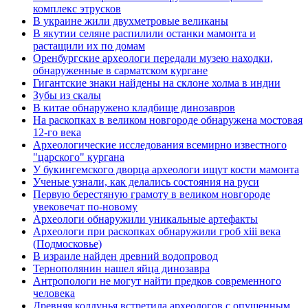
комплекс этрусков
В украине жили двухметровые великаны
В якутии селяне распилили останки мамонта и
растащили их по домам
Оренбургские археологи передали музею находки,
обнаруженные в сарматском кургане
Гигантские знаки найдены на склоне холма в индии
Зубы из скалы
В китае обнаружено кладбище динозавров
На раскопках в великом новгороде обнаружена мостовая
12-го века
Археологические исследования всемирно известного
"царского" кургана
У букингемского дворца археологи ищут кости мамонта
Ученые узнали, как делались состояния на руси
Первую берестяную грамоту в великом новгороде
увековечат по-новому
Археологи обнаружили уникальные артефакты
Археологи при раскопках обнаружили гроб xiii века
(Подмосковье)
В израиле найден древний водопровод
Тернополянин нашел яйца динозавра
Антропологи не могут найти предков современного
человека
Древняя колдунья встретила археологов с опущенным