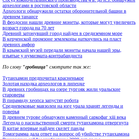
археологами в ростовской области
Археологи обнаружили остатки оборонительной башни в
древнем танаисе
В феодосии нашли древние монеты, которые могут увеличить
возраст города на 70 лет
Древний затонувший город найден в средиземном море
В керченской промзоне землекопы наткнулись на пласт
древних амфор
В крымский музей передали монеты начала нашей эры,
изъятые у нумизмата-контрабандиста
По слову
"гробница"
смотрите так же:
Тутанхамон предпочитал красненькое
Золотая находка археологов в липецке
В древних гробницах на озере тургояк жили уральские
староверы
В пирамиду хеопса запустят робота
Средневековые мавзолеи на юге урала хранят легенды и
поверья
В древнем турове обнаружен каменный саркофаг xiii века
Легенда о насильственной смерти тутанхамона отвергнута
В китае впервые найден скелет панды
Томограмма дала ответ на вопрос об убийстве тутанхамона