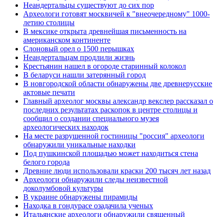
Неандертальцы существуют до сих пор
Археологи готовят москвичей к "внеочередному" 1000-
летию столицы
В мексике открыта древнейшая письменность на
американском континенте
Слоновый орел о 1500 перышках
Неандертальцам продлили жизнь
Крестьянин нашел в огороде старинный колокол
В беларуси нашли затерянный город
В новгородской области обнаружены две древнерусские
актовые печати
Главный археолог москвы александр векслер рассказал о
последних результатах раскопок в центре столицы и
сообщил о создании специального музея
археологических находок
На месте разрушенной гостиницы "россия" археологи
обнаружили уникальные находки
Под пушкинской площадью может находиться стена
белого города
Древние люди использовали краски 200 тысяч лет назад
Археологи обнаружили следы неизвестной
доколумбовой культуры
В украине обнаружены пирамиды
Находка в гондурасе озадачила ученых
Итальянские археологи обнаружили священный