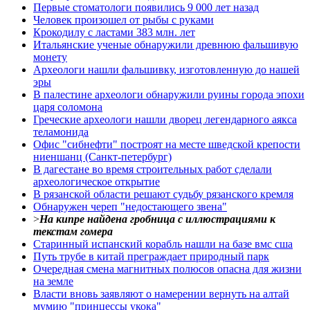
Первые стоматологи появились 9 000 лет назад
Человек произошел от рыбы с руками
Крокодилу с ластами 383 млн. лет
Итальянские ученые обнаружили древнюю фальшивую
монету
Археологи нашли фальшивку, изготовленную до нашей
эры
В палестине археологи обнаружили руины города эпохи
царя соломона
Греческие археологи нашли дворец легендарного аякса
теламонида
Офис "сибнефти" построят на месте шведской крепости
ниеншанц (Санкт-петербург)
В дагестане во время строительных работ сделали
археологическое открытие
В рязанской области решают судьбу рязанского кремля
Обнаружен череп "недостающего звена"
>
На кипре найдена гробница с иллюстрациями к
текстам гомера
Старинный испанский корабль нашли на базе вмс сша
Путь трубе в китай преграждает природный парк
Очередная смена магнитных полюсов опасна для жизни
на земле
Власти вновь заявляют о намерении вернуть на алтай
мумию "принцессы укока"