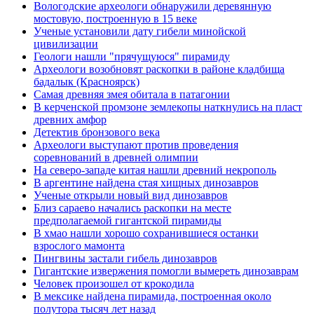
Вологодские археологи обнаружили деревянную
мостовую, построенную в 15 веке
Ученые установили дату гибели минойской
цивилизации
Геологи нашли "прячущуюся" пирамиду
Археологи возобновят раскопки в районе кладбища
бадалык (Красноярск)
Самая древняя змея обитала в патагонии
В керченской промзоне землекопы наткнулись на пласт
древних амфор
Детектив бронзового века
Археологи выступают против проведения
соревнований в древней олимпии
На северо-западе китая нашли древний некрополь
В аргентине найдена стая хищных динозавров
Ученые открыли новый вид динозавров
Близ сараево начались раскопки на месте
предполагаемой гигантской пирамиды
В хмао нашли хорошо сохранившиеся останки
взрослого мамонта
Пингвины застали гибель динозавров
Гигантские извержения помогли вымереть динозаврам
Человек произошел от крокодила
В мексике найдена пирамида, построенная около
полутора тысяч лет назад