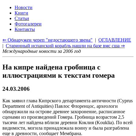
Новости
Книги
Статьи
Фотогалереи
Контакты
⇐ Обнаружен череп "недостающего звена"
|
ОГЛАВЛЕНИЕ
|
Старинный испанский корабль нашли на базе вмс сша ⇒
Международные новости за 2006 год
На кипре найдена гробница с
иллюстрациями к текстам гомера
24.03.2006
Как заявил глава Кипрского департамента античности (Cyprus
Department of Antiquities) Павлос Флоренцос, археологи
обнаружили на острове древнее захоронение, расписанное
сценами из произведений Гомера. Гробница возрастом 2,5
тысячи лет найдена вблизи деревни Коклия (Kouklia). По всей
видимости, могила принадлежала воину и была разграблена
еще в древности, сообщает Мембрана.