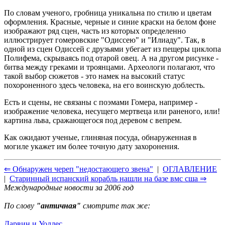
По словам ученого, гробница уникальна по стилю и цветам
оформления. Красные, черные и синие краски на белом фоне
изображают ряд сцен, часть из которых определенно
иллюстрирует гомеровские "Одиссею" и "Илиаду". Так, в
одной из сцен Одиссей с друзьями убегает из пещеры циклопа
Полифема, скрываясь под отарой овец. А на другом рисунке -
битва между греками и троянцами. Археологи полагают, что
такой выбор сюжетов - это намек на высокий статус
похороненного здесь человека, на его воинскую доблесть.
Есть и сцены, не связаны с поэмами Гомера, например -
изображение человека, несущего мертвеца или раненого, или!
картина льва, сражающегося под деревом с вепрем.
Как ожидают ученые, глиняная посуда, обнаруженная в
могиле укажет им более точную дату захоронения.
⇐ Обнаружен череп "недостающего звена"
|
ОГЛАВЛЕНИЕ
|
Старинный испанский корабль нашли на базе вмс сша ⇒
Международные новости за 2006 год
По слову
"античная"
смотрите так же:
Дарвин и Уоллес