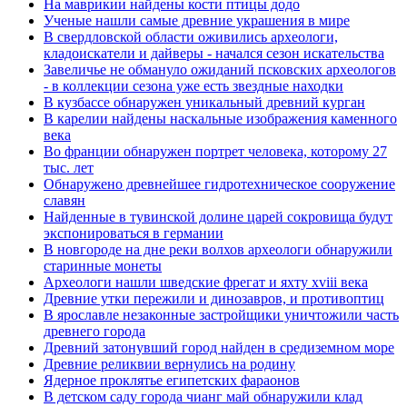
На маврикии найдены кости птицы додо
Ученые нашли самые древние украшения в мире
В свердловской области оживились археологи,
кладоискатели и дайверы - начался сезон искательства
Завеличье не обмануло ожиданий псковских археологов
- в коллекции сезона уже есть звездные находки
В кузбассе обнаружен уникальный древний курган
В карелии найдены наскальные изображения каменного
века
Во франции обнаружен портрет человека, которому 27
тыс. лет
Обнаружено древнейшее гидротехническое сооружение
славян
Найденные в тувинской долине царей сокровища будут
экспонироваться в германии
В новгороде на дне реки волхов археологи обнаружили
старинные монеты
Археологи нашли шведские фрегат и яхту xviii века
Древние утки пережили и динозавров, и противоптиц
В ярославле незаконные застройщики уничтожили часть
древнего города
Древний затонувший город найден в средиземном море
Древние реликвии вернулись на родину
Ядерное проклятье египетских фараонов
В детском саду города чианг май обнаружили клад