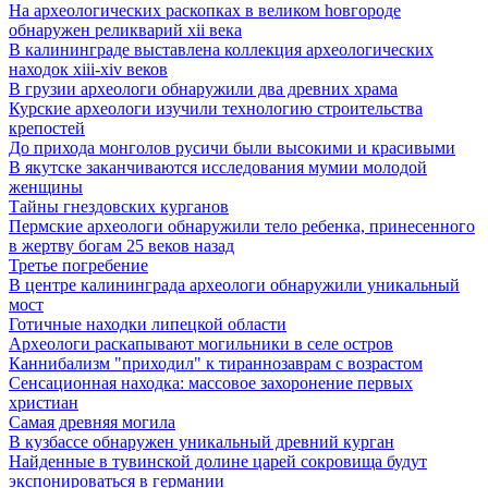
Hа археологических раскопках в великом hовгороде
обнаружен реликварий xii века
В калининграде выставлена коллекция археологических
находок xiii-xiv веков
В грузии археологи обнаружили два древних храма
Курские археологи изучили технологию строительства
крепостей
До прихода монголов русичи были высокими и красивыми
В якутске заканчиваются исследования мумии молодой
женщины
Тайны гнездовских курганов
Пермские археологи обнаружили тело ребенка, принесенного
в жертву богам 25 веков назад
Третье погребение
В центре калининграда археологи обнаружили уникальный
мост
Готичные находки липецкой области
Археологи раскапывают могильники в селе остров
Каннибализм "приходил" к тираннозаврам с возрастом
Сенсационная находка: массовое захоронение первых
христиан
Самая древняя могила
В кузбассе обнаружен уникальный древний курган
Найденные в тувинской долине царей сокровища будут
экспонироваться в германии