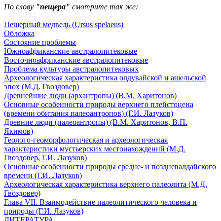
По слову
"пещера"
смотрите так же:
Пещерный медведь (Ursus spelaeus)
Обложка
Состояние проблемы
Южноафриканские австралопитековые
Восточноафриканские австралопитековые
Проблема культуры австралопитековых
Археологическая характеристика олдувайской и ашельской
эпох (М.Д. Гвоздовер)
Древнейшие люди (архантропы) (В.М. Харитонов)
Основные особенности природы верхнего плейстоцена
(времени обитания палеоантропов) (Г.И. Лазуков)
Древние люди (палеоантропы) (В.М. Харитонов, В.П.
Якимов)
Геолого-геоморфологическая и археологическая
характеристики мустьерских местонахождений (М.Д.
Гвоздовер, Г.И. Лазуков)
Основные особенности природы средне- и поздневалдайского
времени (Г.И. Лазуков)
Археологическая характеристика верхнего палеолита (М.Д.
Гвоздовер)
Глава VII. Взаимодействие палеолитического человека и
природы (Г.И. Лазуков)
ЛИТЕРАТУРА