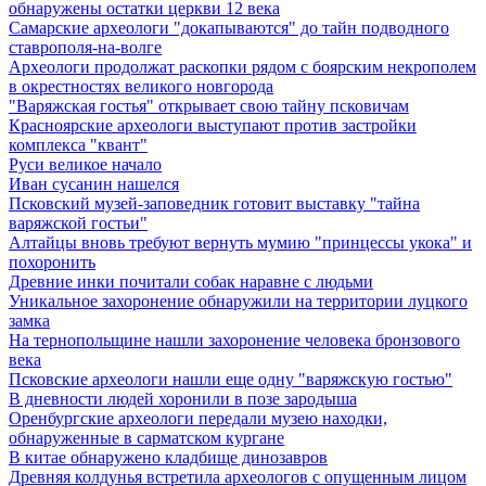
обнаружены остатки церкви 12 века
Самарские археологи "докапываются" до тайн подводного
ставрополя-на-волге
Археологи продолжат раскопки рядом с боярским некрополем
в окрестностях великого новгорода
"Варяжская гостья" открывает свою тайну псковичам
Красноярские археологи выступают против застройки
комплекса "квант"
Руси великое начало
Иван сусанин нашелся
Псковский музей-заповедник готовит выставку "тайна
варяжской гостьи"
Алтайцы вновь требуют вернуть мумию "принцессы укока" и
похоронить
Древние инки почитали собак наравне с людьми
Уникальное захоронение обнаружили на территории луцкого
замка
На тернопольщине нашли захоронение человека бронзового
века
Псковские археологи нашли еще одну "варяжскую гостью"
В дневности людей хоронили в позе зародыша
Оренбургские археологи передали музею находки,
обнаруженные в сарматском кургане
В китае обнаружено кладбище динозавров
Древняя колдунья встретила археологов с опущенным лицом