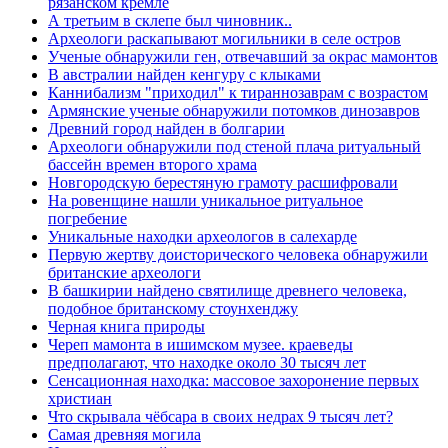
рязанском кремле
А третьим в склепе был чиновник..
Археологи раскапывают могильники в селе остров
Ученые обнаружили ген, отвечавший за окрас мамонтов
В австралии найден кенгуру с клыками
Каннибализм "приходил" к тираннозаврам с возрастом
Армянские ученые обнаружили потомков динозавров
Древний город найден в болгарии
Археологи обнаружили под стеной плача ритуальный
бассейн времен второго храма
Новгородскую берестяную грамоту расшифровали
На ровенщине нашли уникальное ритуальное
погребение
Уникальные находки археологов в салехарде
Первую жертву доисторического человека обнаружили
британские археологи
В башкирии найдено святилище древнего человека,
подобное британскому стоунхенджу
Черная книга природы
Череп мамонта в ишимском музее. краеведы
предполагают, что находке около 30 тысяч лет
Сенсационная находка: массовое захоронение первых
христиан
Что скрывала чёбсара в своих недрах 9 тысяч лет?
Самая древняя могила