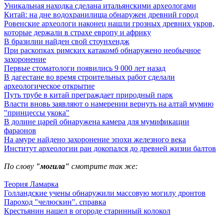
Уникальная находка сделана итальянскими археологами
Китай: на дне водохранилища обнаружен древний город
Ровенские археологи наконец нашли грозных древних укров,
которые держали в страхе европу и африку
В бразилии найден свой стоунхендж
При раскопках римских катакомб обнаружено необычное
захоронение
Первые стоматологи появились 9 000 лет назад
В дагестане во время строительных работ сделали
археологическое открытие
Путь трубе в китай преграждает природный парк
Власти вновь заявляют о намерении вернуть на алтай мумию
"принцессы укока"
В долине царей обнаружена камера для мумификации
фараонов
На амуре найдено захоронение эпохи железного века
Институт археологии ран докопался до древней жизни балтов
По слову
"могила"
смотрите так же:
Теория Ламарка
Голландские учены обнаружили массовую могилу дронтов
Пароход "челюскин". справка
Крестьянин нашел в огороде старинный колокол