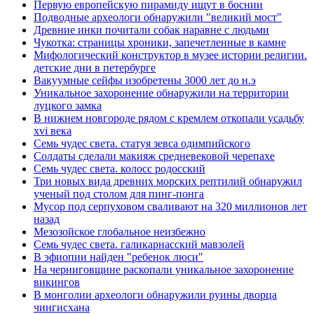
Первую европейскую пирамиду ищут в боснии
Подводные археологи обнаружили "великий мост"
Древние инки почитали собак наравне с людьми
Чукотка: страницы хроники, запечетленные в камне
Мифологический конструктор в музее истории религии.
детские дни в петербурге
Вакуумные сейфы изобретены 3000 лет до н.э
Уникальное захоронение обнаружили на территории
луцкого замка
В нижнем новгороде рядом с кремлем откопали усадьбу
xvi века
Семь чудес света. статуя зевса одимпийского
Солдаты сделали макияж средневековой черепахе
Семь чудес света. колосс родосский
Три новых вида древних морских рептилий обнаружил
ученый под столом для пинг-понга
Мусор под cерпуховом сваливают на 320 миллионов лет
назад
Мезозойское глобальное неизбежно
Семь чудес света. галикарнасский мавзолей
В эфиопии найден "ребенок люси"
На черниговщине раскопали уникальное захоронение
викингов
В монголии археологи обнаружили руины дворца
чингисхана