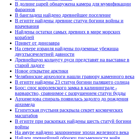
В долине царей обнаружена камера для мумификации
фараонов
В бангладеш найдено древнейшее поселение
В египте найдены древние статуи богини войны и
врачевания
Найдены остатки самых древних в мире морских
кораблей
Привет от динозавра
На севере израиля найдены подземные убежища
двухтысячелетней давности
Древнейшую кольчугу руси представят на выставке в
старой ладоге
Новое открытие арктики
Челябинские археологи нашли гравюру каменного века
В египте найдены 23 статуи богини палящего солнца
Боос: снос королевского замка в калининграде -
варварство, сравнимое с разрушением статуи будды
Архимедова спираль появилась задолго до рождения
архимеда
Египетская пустыня раскрыла секрет космических
масштабов
В египте при раскопках найдены шесть статуй богини
войны
На амуре найдено захоронение эпохи железного века
Найден древнейший образец письменности майя