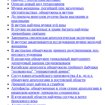
Описан новый вид титанозавров
Мумия женщины, погибшей при загадочных
обстоятельствах, обнаружена в якутии
До прихода монголов русичи были высокими и
красивыми
В якутии найдена мумия xvii века
В грузии на раскопках в храме баграта найдены
древнейшие святыни
Завершена смоленская археологическая экспедиция
В якутске заканчиваются исследования мумии молодой
женщины
В австралии обнаружили древних родственников лох-
несского чудовища
В ирландии обнаружен уникальный манускрипт,
датируемый ранним средневековьем
Китайские археологи обнаружили гробницу бабушки
"полководца" "терракотовой армии"
Сосуд южно-италийского производства 4 в. до н.э.
обнаружен археологами в ростовской области
Древний порт найден в стамбуле
Артефакты, обнаруженные в этом сезоне археологами в
рязанском кремле, прекрасно сохранились
В курганской области найдены сосуды и котел
бронзового века