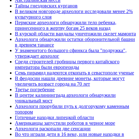
Австралийская несси
Тайны гнездовских курганов
В великом новгороде археологи исследовали менее 2%
культурного слоя
Пермские археологи обнаружили тело ребенка,
принесенного в жертву богам 25 веков назад
В курской области вандалы уничтожили скелет мамонта
Археологи обнаружили остатки оборонительной башни
в древнем танаисе
У знаменитого большого сфинкса была "подружка",
утверждает археолог
Среди строителей гробницы первого китайского
императора были европеоиды
Семь пирамид надеются откопать в севастополе ученые
В феодосии нашли древние монеты, которые могут
увеличить возраст города на 70 лет
Третье погребение
В центре калининграда археологи обнаружили
уникальный мост
Археологи прорубили путь к долгорукому каменным
топором
Готичные находки липецкой области
Американцы запустили роботов в черное море
Археологи раскопали две сенсации
Во что играли дети в 16 веке, или новые находки в