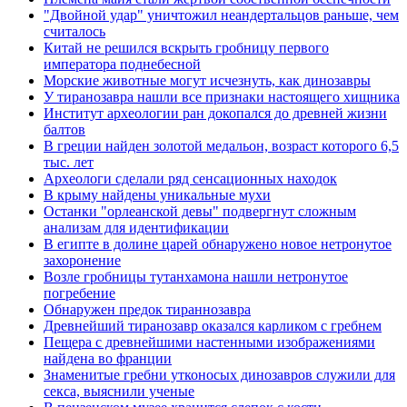
"Двойной удар" уничтожил неандертальцов раньше, чем
считалось
Китай не решился вскрыть гробницу первого
императора поднебесной
Морские животные могут исчезнуть, как динозавры
У тиранозавра нашли все признаки настоящего хищника
Институт археологии ран докопался до древней жизни
балтов
В греции найден золотой медальон, возраст которого 6,5
тыс. лет
Археологи сделали ряд сенсационных находок
В крыму найдены уникальные мухи
Останки "орлеанской девы" подвергнут сложным
анализам для идентификации
В египте в долине царей обнаружено новое нетронутое
захоронение
Возле гробницы тутанхамона нашли нетронутое
погребение
Обнаружен предок тираннозавра
Древнейший тиранозавр оказался карликом с гребнем
Пещера с древнейшими настенными изображениями
найдена во франции
Знаменитые гребни утконосых динозавров служили для
секса, выяснили ученые