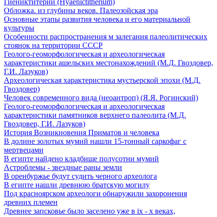
Гиениктитерий (Hyaenictitherium)
Обложка. из глубины веков. Палеозойская эра
Основные этапы развития человека и его материальной
культуры
Особенности распространения м залегания палеолитических
стоянок на территории СССР
Геолого-геоморфологическая и археологическая
характеристики ашельских местонахождений (М.Д. Гвоздовер,
Г.И. Лазуков)
Археологическая характеристика мустьерской эпохи (М.Д.
Гвоздовер)
Человек современного вида (неоантроп) (Я.Я. Рогинский)
Геолого-геоморфологическая и археологическая
характеристики памятников верхнего палеолита (М.Д.
Гвоздовер, Г.И. Лазуков)
История Возникновения Приматов и человека
В долине золотых мумий нашли 15-тонный саркофаг с
мертвецами
В египте найдено кладбище полусотни мумий
Астроблемы - звездные раны земли
В оренбуржье будут судить черного археолога
В египте нашли древнюю братскую могилу
Под красноярском археологи обнаружили захоронения
древних племен
Древнее запсковье было заселено уже в ix - x веках,