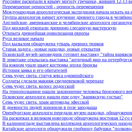
Россияне раскопали в крыму могилу гречанки, жившей 12-13 ве
Перемещение ценностей - ценность перемещения
Международная археологическая экспедиция начала искать на
Группа археологов начнет изучение древнего города в челябин
Английские, американские и челябинские археологи организу
Под москвой откопали древнюю слесарную мастерскую
Открыта древнейшая цивилизация европы
Руси великое начало
Под кызылом обнаружена утварь древних тюрков
Старая ладога - новые находки, новые открытия
Псковский музей-заповедник готовит выставку "тайна варяжск
В эрмитаже открылась выставка "античный мир на петербургск
На южном урале шьют костюмы эпохи бронзы
История замка и его обитателей
Семь чудес света. статуя зевса одимпийского
Солдаты сделали макияж средневековой черепахе
Семь чудес света. колосс родосский
На тернопольщине нашли захоронение человека бронзового ве
Псковские археологи нашли еще одну "варяжскую гостью"
Семь чудес света. храм артемиды эфесской
В дневности людей хоронили в позе зародыша
Оренбургские археологи передали музею находки, обнаруженн
На раскопках в великом новгороде обнаружена мостовая 12-го 
В калининграде выставлена коллекция археологических находок 
Китайские археологи обнаружили гробницу бабушки "полковод