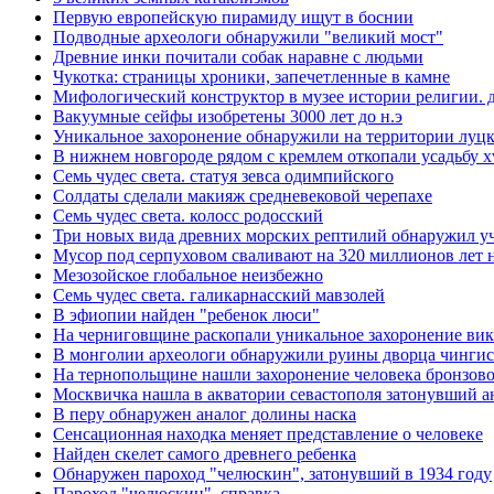
Первую европейскую пирамиду ищут в боснии
Подводные археологи обнаружили "великий мост"
Древние инки почитали собак наравне с людьми
Чукотка: страницы хроники, запечетленные в камне
Мифологический конструктор в музее истории религии. д
Вакуумные сейфы изобретены 3000 лет до н.э
Уникальное захоронение обнаружили на территории луцк
В нижнем новгороде рядом с кремлем откопали усадьбу xv
Семь чудес света. статуя зевса одимпийского
Солдаты сделали макияж средневековой черепахе
Семь чудес света. колосс родосский
Три новых вида древних морских рептилий обнаружил уч
Мусор под cерпуховом сваливают на 320 миллионов лет 
Мезозойское глобальное неизбежно
Семь чудес света. галикарнасский мавзолей
В эфиопии найден "ребенок люси"
На черниговщине раскопали уникальное захоронение ви
В монголии археологи обнаружили руины дворца чингис
На тернопольщине нашли захоронение человека бронзово
Москвичка нашла в акватории севастополя затонувший 
В перу обнаружен аналог долины наска
Сенсационная находка меняет представление о человеке
Найден скелет самого древнего ребенка
Обнаружен пароход "челюскин", затонувший в 1934 году
Пароход "челюскин". справка