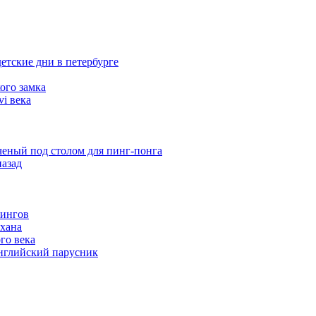
етские дни в петербурге
ого замка
i века
еный под столом для пинг-понга
назад
кингов
хана
го века
английский парусник