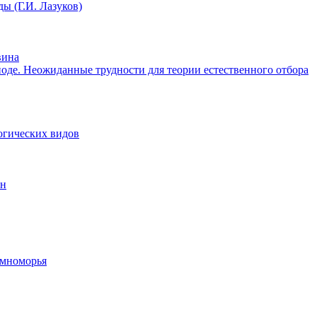
ы (Г.И. Лазуков)
вина
иоде. Неожиданные трудности для теории естественного отбора
огических видов
ын
емноморья