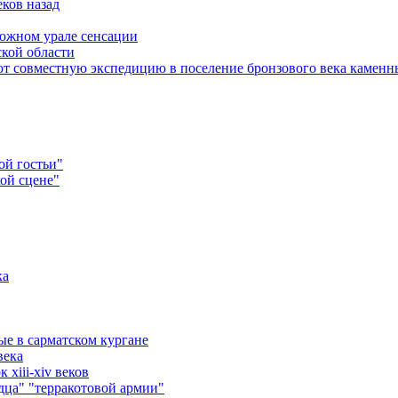
ков назад
 южном урале сенсации
ской области
ют совместную экспедицию в поселение бронзового века каменн
ой гостьи"
ой сцене"
ка
ые в сарматском кургане
века
xiii-xiv веков
ца" "терракотовой армии"