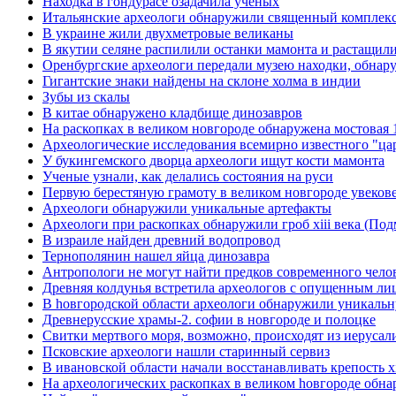
Находка в гондурасе озадачила ученых
Итальянские археологи обнаружили священный комплекс
В украине жили двухметровые великаны
В якутии селяне распилили останки мамонта и растащил
Оренбургские археологи передали музею находки, обнар
Гигантские знаки найдены на склоне холма в индии
Зубы из скалы
В китае обнаружено кладбище динозавров
На раскопках в великом новгороде обнаружена мостовая 1
Археологические исследования всемирно известного "ца
У букингемского дворца археологи ищут кости мамонта
Ученые узнали, как делались состояния на руси
Первую берестяную грамоту в великом новгороде увеков
Археологи обнаружили уникальные артефакты
Археологи при раскопках обнаружили гроб xiii века (Под
В израиле найден древний водопровод
Тернополянин нашел яйца динозавра
Антропологи не могут найти предков современного чело
Древняя колдунья встретила археологов с опущенным ли
В hовгородской области археологи обнаружили уникальну
Древнерусские храмы-2. софии в новгороде и полоцке
Свитки мертвого моря, возможно, происходят из иерусал
Псковские археологи нашли старинный сервиз
В ивановской области начали восстанавливать крепость x
Hа археологических раскопках в великом hовгороде обна