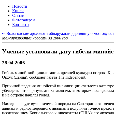
Новости
Книги
Статьи
Фотогалереи
Контакты
⇐ Вологодские археологи обнаружили деревянную мостовую, п
Международные новости за 2006 год
Ученые установили дату гибели миной
28.04.2006
Гибель минойской цивилизации, древней культуры острова Крит
Орхус (Дания), сообщает газета The Independent.
Причиной падения минойской цивилизации считается катастроф
убеждены, что в результате катаклизма, за которым последова
и на острове начался голод.
Находка в груде вулканической породы на Санторини окаменев
данных и радиоуглеродного анализа и получили точное предст
исследованием Корнельского университета (США): его археолог