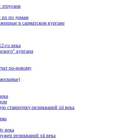
 этрусков
и их по домам
уженные в сарматском кургане
2-го века
рского" кургана
ечат по-новому
московье)
века
цом
ю ставротеку-реликварий xii века
има
iv века
ружен реликварий xii века