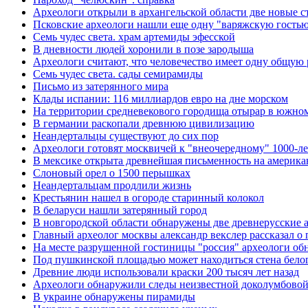
Археологи открыли в архангельской области две новые 
Псковские археологи нашли еще одну "варяжскую гость
Семь чудес света. храм артемиды эфесской
В дневности людей хоронили в позе зародыша
Археологи считают, что человечество имеет одну общую 
Семь чудес света. сады семирамиды
Письмо из затерянного мира
Клады испании: 116 миллиардов евро на дне морском
На территории средневекового городища отырар в южном
В германии раскопали древнюю цивилизацию
Неандертальцы существуют до сих пор
Археологи готовят москвичей к "внеочередному" 1000-л
В мексике открыта древнейшая письменность на америка
Слоновый орел о 1500 перышках
Неандертальцам продлили жизнь
Крестьянин нашел в огороде старинный колокол
В беларуси нашли затерянный город
В новгородской области обнаружены две древнерусские 
Главный археолог москвы александр векслер рассказал о 
На месте разрушенной гостиницы "россия" археологи о
Под пушкинской площадью может находиться стена белог
Древние люди использовали краски 200 тысяч лет назад
Археологи обнаружили следы неизвестной доколумбовой
В украине обнаружены пирамиды