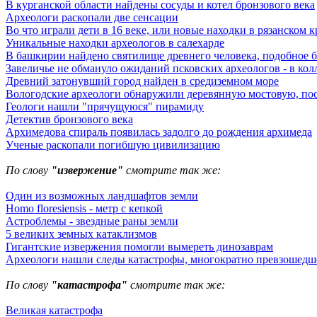
В курганской области найдены сосуды и котел бронзового века
Археологи раскопали две сенсации
Во что играли дети в 16 веке, или новые находки в рязанском 
Уникальные находки археологов в салехарде
В башкирии найдено святилище древнего человека, подобное 
Завеличье не обмануло ожиданий псковских археологов - в кол
Древний затонувший город найден в средиземном море
Вологодские археологи обнаружили деревянную мостовую, пос
Геологи нашли "прячущуюся" пирамиду
Детектив бронзового века
Архимедова спираль появилась задолго до рождения архимеда
Ученые раскопали погибшую цивилизацию
По слову
"извержение"
смотрите так же:
Один из возможных ландшафтов земли
Homo floresiensis - метр с кепкой
Астроблемы - звездные раны земли
5 великих земных катаклизмов
Гигантские извержения помогли вымереть динозаврам
Археологи нашли следы катастрофы, многократно превзошедш
По слову
"катастрофа"
смотрите так же:
Великая катастрофа