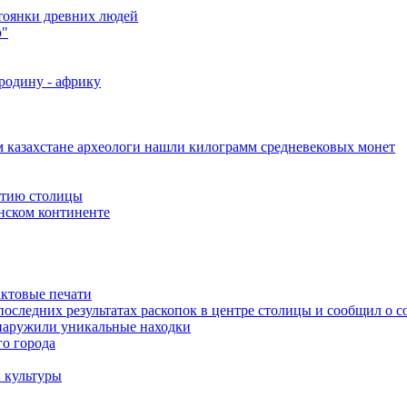
стоянки древних людей
ю"
родину - африку
 казахстане археологи нашли килограмм средневековых монет
етию столицы
нском континенте
актовые печати
последних результатах раскопок в центре столицы и сообщил о 
бнаружили уникальные находки
о города
 культуры