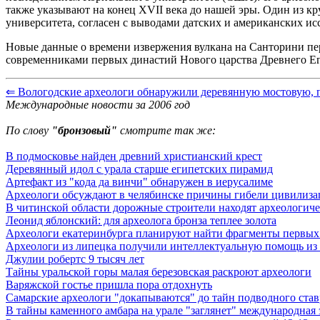
также указывают на конец XVII века до нашей эры. Один из 
университета, согласен с выводами датских и американских ис
Новые данные о времени извержения вулкана на Санторини пере
современниками первых династий Нового царства Древнего Ег
⇐ Вологодские археологи обнаружили деревянную мостовую, п
Международные новости за 2006 год
По слову
"бронзовый"
смотрите так же:
В подмосковье найден древний христианский крест
Деревянный идол с урала старше египетских пирамид
Артефакт из "кода да винчи" обнаружен в иерусалиме
Археологи обсуждают в челябинске причины гибели цивилиза
В читинской области дорожные строители находят археологич
Леонид яблонский: для археолога бронза теплее золота
Археологи екатеринбурга планируют найти фрагменты первых
Археологи из липецка получили интеллектуальную помощь из
Джулии робертс 9 тысяч лет
Тайны уральской горы малая березовская раскроют археологи
Варяжской гостье пришла пора отдохнуть
Самарские археологи "докапываются" до тайн подводного став
В тайны каменного амбара на урале "заглянет" международная