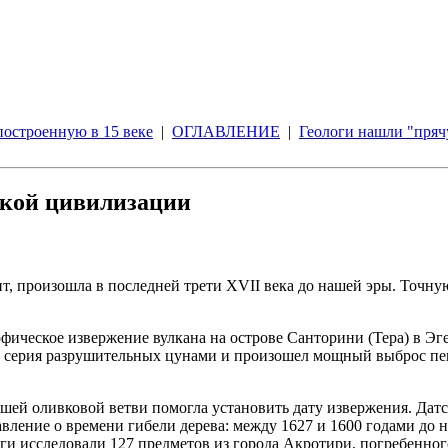
остроенную в 15 веке
|
ОГЛАВЛЕНИЕ
|
Геологи нашли "пря
ской цивилизации
, произошла в последней трети XVII века до нашей эры. Точную
ическое извержение вулкана на острове Санторини (Тера) в Эге
ла серия разрушительных цунами и произошел мощный выброс пеп
шей оливковой ветви помогла установить дату извержения. Дат
авление о времени гибели дерева: между 1627 и 1600 годами д
и исследовали 127 предметов из города Акротири, погребенного