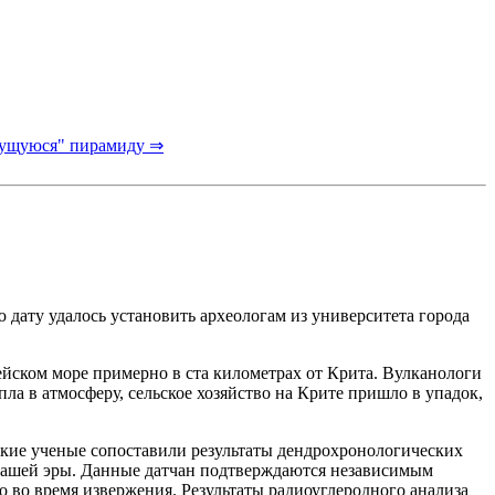
чущуюся" пирамиду ⇒
 дату удалось установить археологам из университета города
йском море примерно в ста километрах от Крита. Вулканологи
ла в атмосферу, сельское хозяйство на Крите пришло в упадок,
ские ученые сопоставили результаты дендрохронологических
о нашей эры. Данные датчан подтверждаются независимым
 во время извержения. Результаты радиоуглеродного анализа