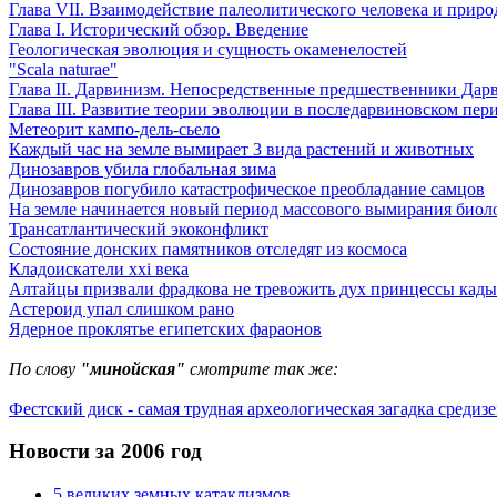
Глава VII. Взаимодействие палеолитического человека и природ
Глава I. Исторический обзор. Введение
Геологическая эволюция и сущность окаменелостей
"Scala naturae"
Глава II. Дарвинизм. Непосредственные предшественники Дар
Глава III. Развитие теории эволюции в последарвиновском пер
Метеорит кампо-дель-сьело
Каждый час на земле вымирает 3 вида растений и животных
Динозавров убила глобальная зима
Динозавров погубило катастрофическое преобладание самцов
На земле начинается новый период массового вымирания биол
Трансатлантический экоконфликт
Состояние донских памятников отследят из космоса
Кладоискатели xxi века
Алтайцы призвали фрадкова не тревожить дух принцессы кад
Астероид упал слишком рано
Ядерное проклятье египетских фараонов
По слову
"минойская"
смотрите так же:
Фестский диск - самая трудная археологическая загадка средиз
Новости за 2006 год
5 великих земных катаклизмов