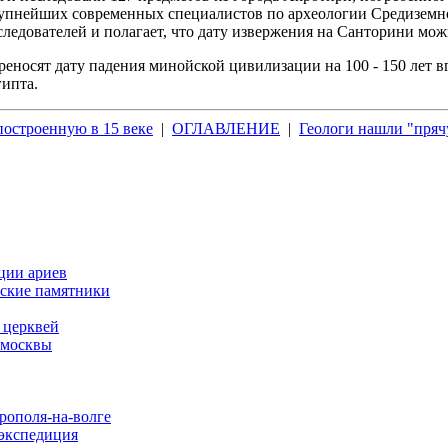
крупнейших современных специалистов по археологии Средиземн
следователей и полагает, что дату извержения на Санторини мож
носят дату падения минойской цивилизации на 100 - 150 лет вг
ипта.
остроенную в 15 веке
|
ОГЛАВЛЕНИЕ
|
Геологи нашли "пря
ции ариев
еские памятники
 церквей
 москвы
рополя-на-волге
 экспедиция