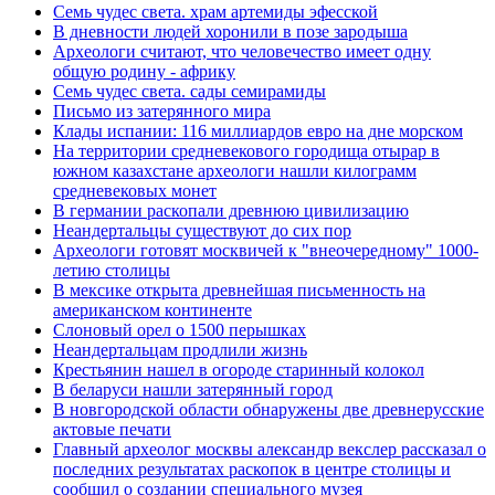
Семь чудес света. храм артемиды эфесской
В дневности людей хоронили в позе зародыша
Археологи считают, что человечество имеет одну
общую родину - африку
Семь чудес света. сады семирамиды
Письмо из затерянного мира
Клады испании: 116 миллиардов евро на дне морском
На территории средневекового городища отырар в
южном казахстане археологи нашли килограмм
средневековых монет
В германии раскопали древнюю цивилизацию
Неандертальцы существуют до сих пор
Археологи готовят москвичей к "внеочередному" 1000-
летию столицы
В мексике открыта древнейшая письменность на
американском континенте
Слоновый орел о 1500 перышках
Неандертальцам продлили жизнь
Крестьянин нашел в огороде старинный колокол
В беларуси нашли затерянный город
В новгородской области обнаружены две древнерусские
актовые печати
Главный археолог москвы александр векслер рассказал о
последних результатах раскопок в центре столицы и
сообщил о создании специального музея