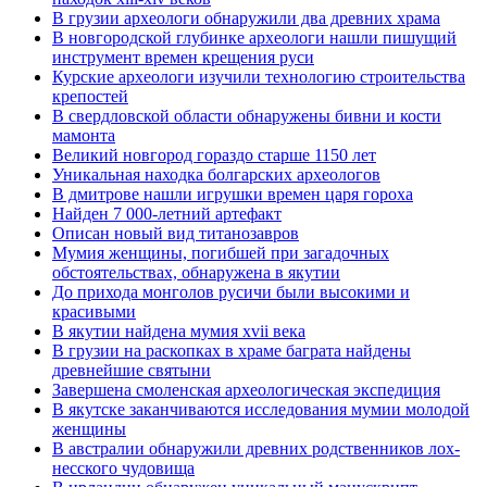
В грузии археологи обнаружили два древних храма
В новгородской глубинке археологи нашли пишущий
инструмент времен крещения руси
Курские археологи изучили технологию строительства
крепостей
В свердловской области обнаружены бивни и кости
мамонта
Великий новгород гораздо старше 1150 лет
Уникальная находка болгарских археологов
В дмитрове нашли игрушки времен царя гороха
Найден 7 000-летний артефакт
Описан новый вид титанозавров
Мумия женщины, погибшей при загадочных
обстоятельствах, обнаружена в якутии
До прихода монголов русичи были высокими и
красивыми
В якутии найдена мумия xvii века
В грузии на раскопках в храме баграта найдены
древнейшие святыни
Завершена смоленская археологическая экспедиция
В якутске заканчиваются исследования мумии молодой
женщины
В австралии обнаружили древних родственников лох-
несского чудовища