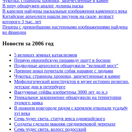
Чукотка: страницы хроники, запечетленные в камне
В перу обнаружен аналог долины наска
В карелии найдены наскальные изображения каменного века
Китайские археологи нашли рисунок на скале, возраст
которого 3 тыс. лет
Пещера с древнейшими настенными изображениями найдена
во франции
Новости за 2006 год
5 великих земных катаклизмов
Первую европейскую пирамиду ищут в боснии
Подводные археологи обнаружили "великий мост"
Древние инки почитали собак наравне с людьми
Чукотка: страницы хроники, запечетленные в камне
Мифологический конструктор в музее истории религии.
детские дни в петербурге
Вакуумные сейфы изобретены 3000 лет до н.э
Уникальное захоронение обнаружили на территории
луцкого замка
В нижнем новгороде рядом с кремлем откопали усадьбу
xvi века
Семь чудес света. статуя зевса одимпийского
Солдаты сделали макияж средневековой черепахе
Семь чудес света. колосс родосский