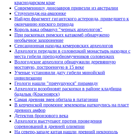
краснодарском крае
Современницу динозавров привезли из австралии
Стоунхендж-на-амазонке
Найден фрагмент гигантского астероида, приведшего к
окончанию юрского периода
Король вака обманул "черных археологов"
При раскопках римских катакомб обнаружено
необычное захоронение
Сенсационная находка кемеровских археологов
Археологи передали в соловецкий монастырь находки с
места гибели преподобномучеников соловецких
Вологодские археологи обнаружили деревянную
мостовую, построенную в 15 веке
Ученые установили дату гибели минойской
цивилизации
Геологи нашли "прячущуюся" пирамиду
Археологи возобновят раскопки в районе кладбища
бадалык (Красноярск)
Самая древняя змея обитала в патагонии
В керченской промзоне землекопы наткнулись на пласт
древних амфор
Детектив бронзового века
Археологи выступают против проведения
соревнований в древней олимпии
На северо-западе китая нашли древний некрополь