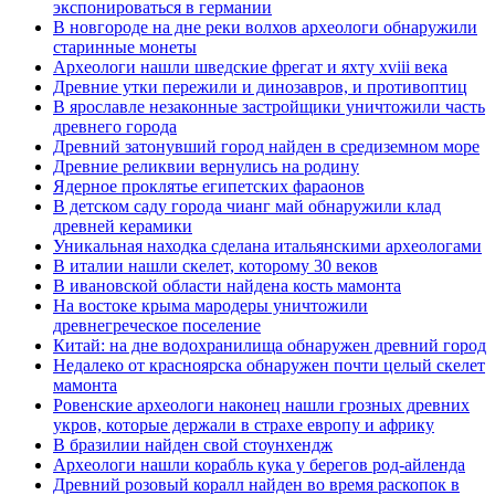
экспонироваться в германии
В новгороде на дне реки волхов археологи обнаружили
старинные монеты
Археологи нашли шведские фрегат и яхту xviii века
Древние утки пережили и динозавров, и противоптиц
В ярославле незаконные застройщики уничтожили часть
древнего города
Древний затонувший город найден в средиземном море
Древние реликвии вернулись на родину
Ядерное проклятье египетских фараонов
В детском саду города чианг май обнаружили клад
древней керамики
Уникальная находка сделана итальянскими археологами
В италии нашли скелет, которому 30 веков
В ивановской области найдена кость мамонта
На востоке крыма мародеры уничтожили
древнегреческое поселение
Китай: на дне водохранилища обнаружен древний город
Недалеко от красноярска обнаружен почти целый скелет
мамонта
Ровенские археологи наконец нашли грозных древних
укров, которые держали в страхе европу и африку
В бразилии найден свой стоунхендж
Археологи нашли корабль кука у берегов род-айленда
Древний розовый коралл найден во время раскопок в