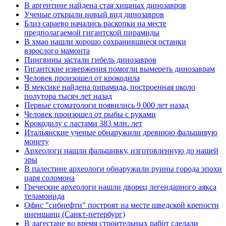
В аргентине найдена стая хищных динозавров
Ученые открыли новый вид динозавров
Близ сараево начались раскопки на месте
предполагаемой гигантской пирамиды
В хмао нашли хорошо сохранившиеся останки
взрослого мамонта
Пингвины застали гибель динозавров
Гигантские извержения помогли вымереть динозаврам
Человек произошел от крокодила
В мексике найдена пирамида, построенная около
полутора тысяч лет назад
Первые стоматологи появились 9 000 лет назад
Человек произошел от рыбы с руками
Крокодилу с ластами 383 млн. лет
Итальянские ученые обнаружили древнюю фальшивую
монету
Археологи нашли фальшивку, изготовленную до нашей
эры
В палестине археологи обнаружили руины города эпохи
царя соломона
Греческие археологи нашли дворец легендарного аякса
теламонида
Офис "сибнефти" построят на месте шведской крепости
ниеншанц (Санкт-петербург)
В дагестане во время строительных работ сделали