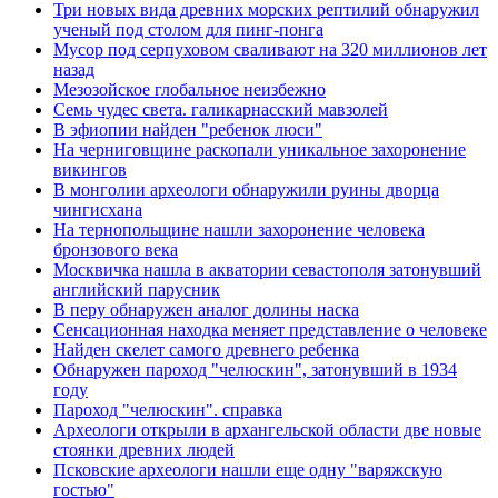
Три новых вида древних морских рептилий обнаружил
ученый под столом для пинг-понга
Мусор под cерпуховом сваливают на 320 миллионов лет
назад
Мезозойское глобальное неизбежно
Семь чудес света. галикарнасский мавзолей
В эфиопии найден "ребенок люси"
На черниговщине раскопали уникальное захоронение
викингов
В монголии археологи обнаружили руины дворца
чингисхана
На тернопольщине нашли захоронение человека
бронзового века
Москвичка нашла в акватории севастополя затонувший
английский парусник
В перу обнаружен аналог долины наска
Сенсационная находка меняет представление о человеке
Найден скелет самого древнего ребенка
Обнаружен пароход "челюскин", затонувший в 1934
году
Пароход "челюскин". справка
Археологи открыли в архангельской области две новые
стоянки древних людей
Псковские археологи нашли еще одну "варяжскую
гостью"