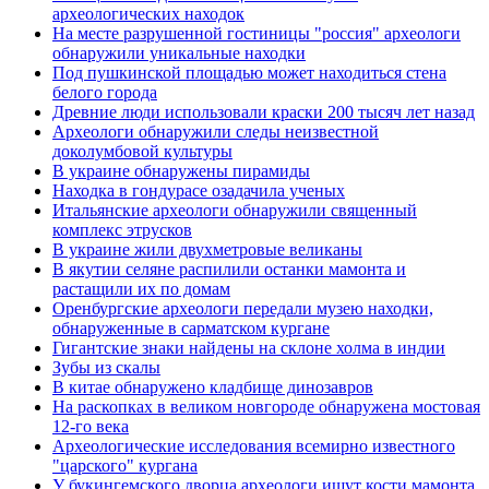
археологических находок
На месте разрушенной гостиницы "россия" археологи
обнаружили уникальные находки
Под пушкинской площадью может находиться стена
белого города
Древние люди использовали краски 200 тысяч лет назад
Археологи обнаружили следы неизвестной
доколумбовой культуры
В украине обнаружены пирамиды
Находка в гондурасе озадачила ученых
Итальянские археологи обнаружили священный
комплекс этрусков
В украине жили двухметровые великаны
В якутии селяне распилили останки мамонта и
растащили их по домам
Оренбургские археологи передали музею находки,
обнаруженные в сарматском кургане
Гигантские знаки найдены на склоне холма в индии
Зубы из скалы
В китае обнаружено кладбище динозавров
На раскопках в великом новгороде обнаружена мостовая
12-го века
Археологические исследования всемирно известного
"царского" кургана
У букингемского дворца археологи ищут кости мамонта