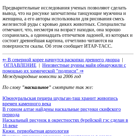
Предварительные исследования ученых позволяют сделать
вывод, что на рисунке запечатлены танцующие мужчина и
женщина, а его авторы использовали для рисования смесь
железистой руды с кровью диких животных. Специалисты
отмечают, что, несмотря на возраст находки, она хорошо
сохранилась, а одиннадцать отпечатков ладоней, из которых и
состоит древнейшая картина, отчетливо читаются на
поверхности скалы. Об этом сообщает ИТАР-ТАСС.
⇐ В северной корее начнутся раскопки древнего дворца
|
ОГЛАВЛЕНИЕ
|
Неизвестные руины майя обнаружили с
помощью их химической "подписи" ⇒
Международные новости за 2006 год
По слову
"наскальное"
смотрите так же:
Южноуральская пещера шульган-таш хранит живопись
времен каменного века
В горном алтае найдены наскальные рисунки скифского
периода
Наскальный рисунок в окрестностях бурейской гэс сделан в
16 веке
Кижи. первобытная археология