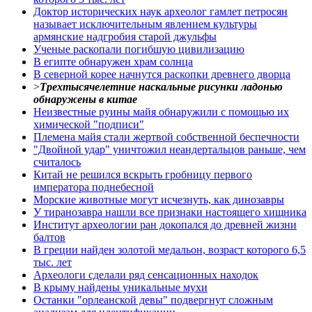
Доктор исторических наук археолог гамлет петросян
называет исключительным явлением культуры
армянские надгробия старой джульфы
Ученые раскопали погибшую цивилизацию
В египте обнаружен храм солнца
В северной корее начнутся раскопки древнего дворца
>
Трехтысячелетние наскальные рисунки ладонью
обнаружены в китае
Неизвестные руины майя обнаружили с помощью их
химической "подписи"
Племена майя стали жертвой собственной беспечности
"Двойной удар" уничтожил неандертальцов раньше, чем
считалось
Китай не решился вскрыть гробницу первого
императора поднебесной
Морские животные могут исчезнуть, как динозавры
У тиранозавра нашли все признаки настоящего хищника
Институт археологии ран докопался до древней жизни
балтов
В греции найден золотой медальон, возраст которого 6,5
тыс. лет
Археологи сделали ряд сенсационных находок
В крыму найдены уникальные мухи
Останки "орлеанской девы" подвергнут сложным