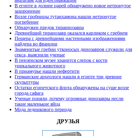
анализам для идентификации
В египте в долине царей обнаружено новое нетронутое
захоронение
Возле гробницы тутанхамона нашли нетронутое
погребение
Обнаружен предок тираннозавра
Древнейший тиранозавр оказался карликом с гребнем
Пещера с древнейшими настенными изображениями
найдена во франции
Знаменитые гребни утконосых динозавров служили для
секса, выяснили ученые
В пензенском музее хранится слепок с кости
уникального животного
В приамурье нашли нефертити
Германские археологи нашли в египте три древние
скульптуры
Остатки египетского флота обнаружены на суше возле
города сафага
Ученые поняли, почему огромные динозавры несли
такие маленькие яйца
Мода ледникового периода
ДРУЗЬЯ