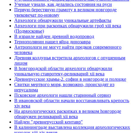
Ученые узнали, как делались состояния на руси
Первую берестяную грамоту в великом новгороде
увековечат по-новому
Археологи обнаружили уникальные артефакты
Археологи при раскопках обнаружили гроб xiii века
(Подмосковье)
В израиле найден древний водопровод
Тернополянин нашел яйца динозавра
Антропологи не могут найти предков современного
человека
Древняя колдунья встретила археологов с опущенным
лицом
В hовгородской области археологи обнаружили
уникальную ставротеку-реликварий xii века
Древнерусские храмы-2. софии в новгороде и полоцке
Свитки мертвого моря, возможно, происходят из
иерусалима
Псковские археологи нашли старинный сервиз
В ивановской области начали восстанавливать крепость
xiv века
Hа археологических раскопках в великом hовгороде
обнаружен реликварий xii века
Найден "древнерусский кентавр"
В калининграде выставлена коллекция археологических
находок xiii-xiv веков