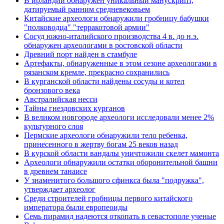
В ирландии обнаружен уникальный манускрипт,
датируемый ранним средневековьем
Китайские археологи обнаружили гробницу бабушки
"полководца" "терракотовой армии"
Сосуд южно-италийского производства 4 в. до н.э.
обнаружен археологами в ростовской области
Древний порт найден в стамбуле
Артефакты, обнаруженные в этом сезоне археологами в
рязанском кремле, прекрасно сохранились
В курганской области найдены сосуды и котел
бронзового века
Австралийская несси
Тайны гнездовских курганов
В великом новгороде археологи исследовали менее 2%
культурного слоя
Пермские археологи обнаружили тело ребенка,
принесенного в жертву богам 25 веков назад
В курской области вандалы уничтожили скелет мамонта
Археологи обнаружили остатки оборонительной башни
в древнем танаисе
У знаменитого большого сфинкса была "подружка",
утверждает археолог
Среди строителей гробницы первого китайского
императора были европеоиды
Семь пирамид надеются откопать в севастополе ученые