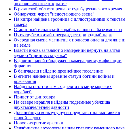
археологическое открытие
В рязанской области решают судьбу рязанского кремля
Обнаружен череп "недостающего звена"
На кипре найдена гробница с иллюстрациями к текстам
гомера
Старинный испанский корабль нашли на базе вмс сша
Путь трубе в китай преграждает природный парк
Очередная смена магнитных полюсов опасна для жизни
на земле
Власти вновь заявляют о намерении вернуть на алтай
мумию "принцессы укока"
В долине царей обнаружена камера для мумификации
фараонов
В бангладеш найдено древнейшее поселение
В египте найдены древние статуи богини войны и
врачевания
Найдены остатки самых древних в мире морских
кораблей
Привет от динозавра
На севере израиля найдены подземные убежища
двухтысячелетней давности
Древнейшую кольчугу руси представят на выставке в
старой ладоге
Новое открытие арктики
Челябинские археологи нашли гравюру каменного века