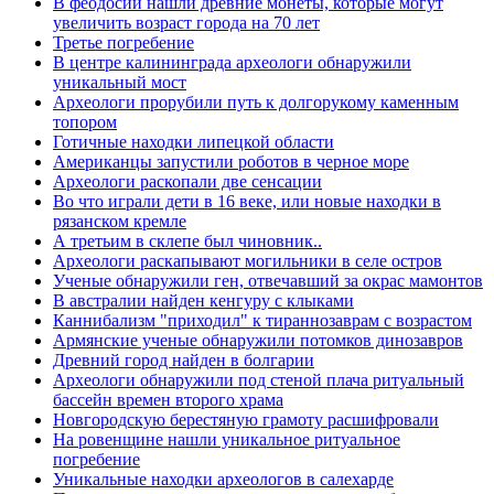
В феодосии нашли древние монеты, которые могут
увеличить возраст города на 70 лет
Третье погребение
В центре калининграда археологи обнаружили
уникальный мост
Археологи прорубили путь к долгорукому каменным
топором
Готичные находки липецкой области
Американцы запустили роботов в черное море
Археологи раскопали две сенсации
Во что играли дети в 16 веке, или новые находки в
рязанском кремле
А третьим в склепе был чиновник..
Археологи раскапывают могильники в селе остров
Ученые обнаружили ген, отвечавший за окрас мамонтов
В австралии найден кенгуру с клыками
Каннибализм "приходил" к тираннозаврам с возрастом
Армянские ученые обнаружили потомков динозавров
Древний город найден в болгарии
Археологи обнаружили под стеной плача ритуальный
бассейн времен второго храма
Новгородскую берестяную грамоту расшифровали
На ровенщине нашли уникальное ритуальное
погребение
Уникальные находки археологов в салехарде