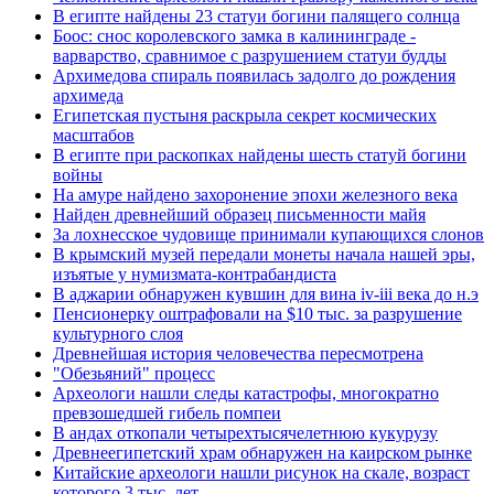
В египте найдены 23 статуи богини палящего солнца
Боос: снос королевского замка в калининграде -
варварство, сравнимое с разрушением статуи будды
Архимедова спираль появилась задолго до рождения
архимеда
Египетская пустыня раскрыла секрет космических
масштабов
В египте при раскопках найдены шесть статуй богини
войны
На амуре найдено захоронение эпохи железного века
Найден древнейший образец письменности майя
За лохнесское чудовище принимали купающихся слонов
В крымский музей передали монеты начала нашей эры,
изъятые у нумизмата-контрабандиста
В аджарии обнаружен кувшин для вина iv-iii века до н.э
Пенсионерку оштрафовали на $10 тыс. за разрушение
культурного слоя
Древнейшая история человечества пересмотрена
"Обезьяний" процесс
Археологи нашли следы катастрофы, многократно
превзошедшей гибель помпеи
В андах откопали четырехтысячелетнюю кукурузу
Древнеегипетский храм обнаружен на каирском рынке
Китайские археологи нашли рисунок на скале, возраст
которого 3 тыс. лет