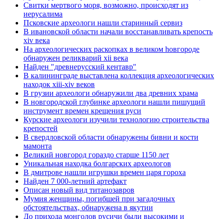
Свитки мертвого моря, возможно, происходят из
иерусалима
Псковские археологи нашли старинный сервиз
В ивановской области начали восстанавливать крепость
xiv века
Hа археологических раскопках в великом hовгороде
обнаружен реликварий xii века
Найден "древнерусский кентавр"
В калининграде выставлена коллекция археологических
находок xiii-xiv веков
В грузии археологи обнаружили два древних храма
В новгородской глубинке археологи нашли пишущий
инструмент времен крещения руси
Курские археологи изучили технологию строительства
крепостей
В свердловской области обнаружены бивни и кости
мамонта
Великий новгород гораздо старше 1150 лет
Уникальная находка болгарских археологов
В дмитрове нашли игрушки времен царя гороха
Найден 7 000-летний артефакт
Описан новый вид титанозавров
Мумия женщины, погибшей при загадочных
обстоятельствах, обнаружена в якутии
До прихода монголов русичи были высокими и