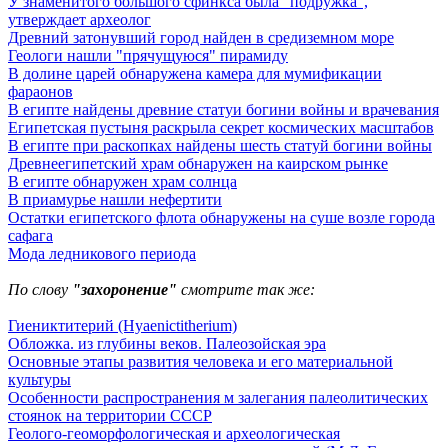
У знаменитого большого сфинкса была "подружка",
утверждает археолог
Древний затонувший город найден в средиземном море
Геологи нашли "прячущуюся" пирамиду
В долине царей обнаружена камера для мумификации
фараонов
В египте найдены древние статуи богини войны и врачевания
Египетская пустыня раскрыла секрет космических масштабов
В египте при раскопках найдены шесть статуй богини войны
Древнеегипетский храм обнаружен на каирском рынке
В египте обнаружен храм солнца
В приамурье нашли нефертити
Остатки египетского флота обнаружены на суше возле города
сафага
Мода ледникового периода
По слову
"захоронение"
смотрите так же:
Гиениктитерий (Hyaenictitherium)
Обложка. из глубины веков. Палеозойская эра
Основные этапы развития человека и его материальной
культуры
Особенности распространения м залегания палеолитических
стоянок на территории СССР
Геолого-геоморфологическая и археологическая