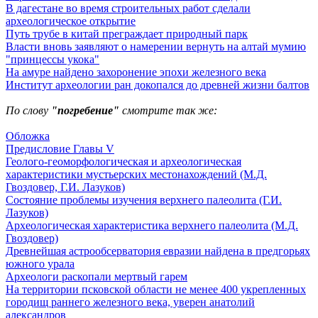
В дагестане во время строительных работ сделали
археологическое открытие
Путь трубе в китай преграждает природный парк
Власти вновь заявляют о намерении вернуть на алтай мумию
"принцессы укока"
На амуре найдено захоронение эпохи железного века
Институт археологии ран докопался до древней жизни балтов
По слову
"погребение"
смотрите так же:
Обложка
Предисловие Главы V
Геолого-геоморфологическая и археологическая
характеристики мустьерских местонахождений (М.Д.
Гвоздовер, Г.И. Лазуков)
Состояние проблемы изучения верхнего палеолита (Г.И.
Лазуков)
Археологическая характеристика верхнего палеолита (М.Д.
Гвоздовер)
Древнейшая астрообсерватория евразии найдена в предгорьях
южного урала
Археологи раскопали мертвый гарем
На территории псковской области не менее 400 укрепленных
городищ раннего железного века, уверен анатолий
александров