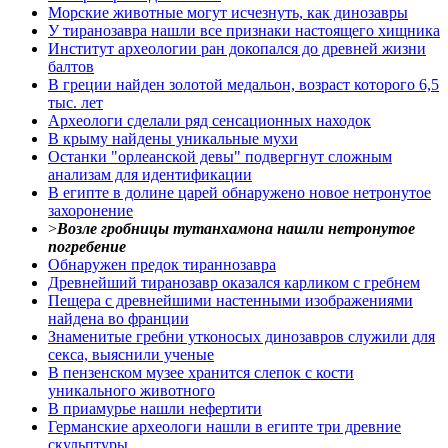
Морские животные могут исчезнуть, как динозавры
У тиранозавра нашли все признаки настоящего хищника
Институт археологии ран докопался до древней жизни
балтов
В греции найден золотой медальон, возраст которого 6,5
тыс. лет
Археологи сделали ряд сенсационных находок
В крыму найдены уникальные мухи
Останки "орлеанской девы" подвергнут сложным
анализам для идентификации
В египте в долине царей обнаружено новое нетронутое
захоронение
>
Возле гробницы тутанхамона нашли нетронутое
погребение
Обнаружен предок тираннозавра
Древнейший тиранозавр оказался карликом с гребнем
Пещера с древнейшими настенными изображениями
найдена во франции
Знаменитые гребни утконосых динозавров служили для
секса, выяснили ученые
В пензенском музее хранится слепок с кости
уникального животного
В приамурье нашли нефертити
Германские археологи нашли в египте три древние
скульптуры