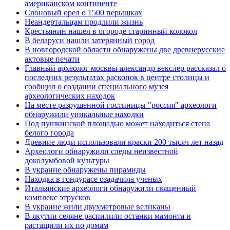
американском континенте
Слоновый орел о 1500 перышках
Неандертальцам продлили жизнь
Крестьянин нашел в огороде старинный колокол
В беларуси нашли затерянный город
В новгородской области обнаружены две древнерусские
актовые печати
Главный археолог москвы александр векслер рассказал о
последних результатах раскопок в центре столицы и
сообщил о создании специального музея
археологических находок
На месте разрушенной гостиницы "россия" археологи
обнаружили уникальные находки
Под пушкинской площадью может находиться стена
белого города
Древние люди использовали краски 200 тысяч лет назад
Археологи обнаружили следы неизвестной
доколумбовой культуры
В украине обнаружены пирамиды
Находка в гондурасе озадачила ученых
Итальянские археологи обнаружили священный
комплекс этрусков
В украине жили двухметровые великаны
В якутии селяне распилили останки мамонта и
растащили их по домам