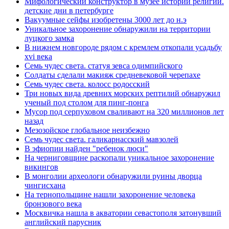
Мифологический конструктор в музее истории религии.
детские дни в петербурге
Вакуумные сейфы изобретены 3000 лет до н.э
Уникальное захоронение обнаружили на территории
луцкого замка
В нижнем новгороде рядом с кремлем откопали усадьбу
xvi века
Семь чудес света. статуя зевса одимпийского
Солдаты сделали макияж средневековой черепахе
Семь чудес света. колосс родосский
Три новых вида древних морских рептилий обнаружил
ученый под столом для пинг-понга
Мусор под cерпуховом сваливают на 320 миллионов лет
назад
Мезозойское глобальное неизбежно
Семь чудес света. галикарнасский мавзолей
В эфиопии найден "ребенок люси"
На черниговщине раскопали уникальное захоронение
викингов
В монголии археологи обнаружили руины дворца
чингисхана
На тернопольщине нашли захоронение человека
бронзового века
Москвичка нашла в акватории севастополя затонувший
английский парусник