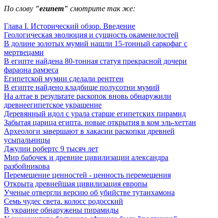
По слову
"египет"
смотрите так же:
Глава I. Исторический обзор. Введение
Геологическая эволюция и сущность окаменелостей
В долине золотых мумий нашли 15-тонный саркофаг с
мертвецами
В египте найдена 80-тонная статуя прекрасной дочери
фараона рамзеса
Египетской мумии сделали рентген
В египте найдено кладбище полусотни мумий
На алтае в результате раскопок вновь обнаружили
древнеегипетское украшение
Деревянный идол с урала старше египетских пирамид
Забытая царица египта. новые открытия в ком эль-хеттан
Археологи завершают в хакасии раскопки древней
усыпальницы
Джулии робертс 9 тысяч лет
Мир бабочек и древние цивилизации александра
разбойникова
Перемещение ценностей - ценность перемещения
Открыта древнейшая цивилизация европы
Ученые отвергли версию об убийстве тутанхамона
Семь чудес света. колосс родосский
В украине обнаружены пирамиды