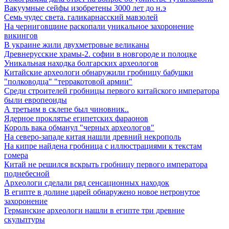
Вакуумные сейфы изобретены 3000 лет до н.э
Семь чудес света. галикарнасский мавзолей
На черниговщине раскопали уникальное захоронение
викингов
В украине жили двухметровые великаны
Древнерусские храмы-2. софии в новгороде и полоцке
Уникальная находка болгарских археологов
Китайские археологи обнаружили гробницу бабушки
"полководца" "терракотовой армии"
Среди строителей гробницы первого китайского императора
были европеоиды
А третьим в склепе был чиновник..
Ядерное проклятье египетских фараонов
Король вака обманул "черных археологов"
На северо-западе китая нашли древний некрополь
На кипре найдена гробница с иллюстрациями к текстам
гомера
Китай не решился вскрыть гробницу первого императора
поднебесной
Археологи сделали ряд сенсационных находок
В египте в долине царей обнаружено новое нетронутое
захоронение
Германские археологи нашли в египте три древние
скульптуры