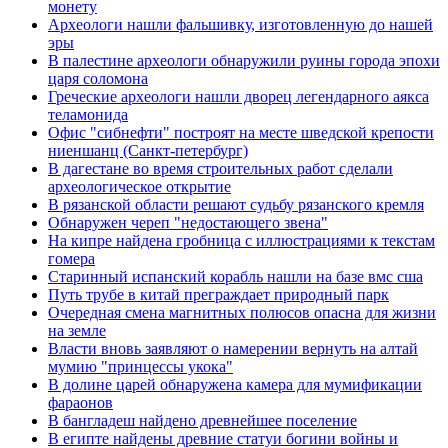
монету
Археологи нашли фальшивку, изготовленную до нашей
эры
В палестине археологи обнаружили руины города эпохи
царя соломона
Греческие археологи нашли дворец легендарного аякса
теламонида
Офис "сибнефти" построят на месте шведской крепости
ниеншанц (Санкт-петербург)
В дагестане во время строительных работ сделали
археологическое открытие
В рязанской области решают судьбу рязанского кремля
Обнаружен череп "недостающего звена"
На кипре найдена гробница с иллюстрациями к текстам
гомера
Старинный испанский корабль нашли на базе вмс сша
Путь трубе в китай преграждает природный парк
Очередная смена магнитных полюсов опасна для жизни
на земле
Власти вновь заявляют о намерении вернуть на алтай
мумию "принцессы укока"
В долине царей обнаружена камера для мумификации
фараонов
В бангладеш найдено древнейшее поселение
В египте найдены древние статуи богини войны и