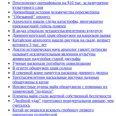
Пенсионерку оштрафовали на $10 тыс. за разрушение
культурного слоя
Древнейшая история человечества пересмотрена
"Обезьяний" процесс
Археологи нашли следы катастрофы, многократно
превзошедшей гибель помпеи
В андах откопали четырехтысячелетнюю кукурузу
Древнеегипетский храм обнаружен на каирском рынке
Китайские археологи нашли рисунок на скале, возраст
которого 3 тыс. лет
Доктор исторических наук археолог гамлет петросян
называет исключительным явлением культуры
армянские надгробия старой джульфы
Ученые раскопали погибшую цивилизацию
В египте обнаружен храм солнца
В северной корее начнутся раскопки древнего дворца
Трехтысячелетние наскальные рисунки ладонью
обнаружены в китае
Неизвестные руины майя обнаружили с помощью их
химической "подписи"
Племена майя стали жертвой собственной беспечности
"Двойной удар" уничтожил неандертальцов раньше, чем
считалось
Китай не решился вскрыть гробницу первого
императора поднебесной