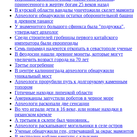
принесенного в жертву богам 25 веков назад
В курской области вандалы уничтожили скелет мамонта
Археологи обнаружили остатки оборонительной башни
в древнем танаисе
У знаменитого большого сфинкса была "подружка",
утверждает археолог
Среди строителей гробницы первого китайского
императора были европеоиды
Семь пирамид надеются откопать в севастополе ученые
В феодосии нашли древние монеты, которые могут
увеличить возраст города на 70 лет
Третье погребение
В центре калининграда археологи обнаружили
уникальный мост
Археологи прорубили путь к долгорукому каменным
топором
Готичные находки липецкой области
Американцы запустили роботов в черное море
Археологи раскопали две сенсации
Во что играли дети в 16 веке, или новые находки в
рязанском кремле
А третьим в склепе был чиновник..
Археологи раскапывают могильники в селе остров
Ученые обнаружили ген, отвечавший за окрас мамонтов
В австралии найден кенгуру с клыками