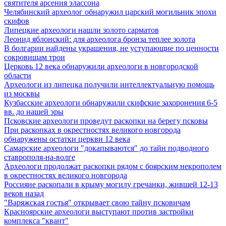
святителя арсения элассона
Челябинский археолог обнаружил царский могильник эпохи
скифов
Липецкие археологи нашли золото сарматов
Леонид яблонский: для археолога бронза теплее золота
В болгарии найдены украшения, не уступающие по ценности
сокровищам трои
Церковь 12 века обнаружили археологи в новгородской
области
Археологи из липецка получили интеллектуальную помощь
из москвы
Кузбасские археологи обнаружили скифские захоронения 6-5
вв. до нашей эры
Псковские археологи проведут раскопки на берегу псковы
При раскопках в окрестностях великого новгорода
обнаружены остатки церкви 12 века
Самарские археологи "докапываются" до тайн подводного
ставрополя-на-волге
Археологи продолжат раскопки рядом с боярским некрополем
в окрестностях великого новгорода
Россияне раскопали в крыму могилу гречанки, жившей 12-13
веков назад
"Варяжская гостья" открывает свою тайну псковичам
Красноярские археологи выступают против застройки
комплекса "квант"