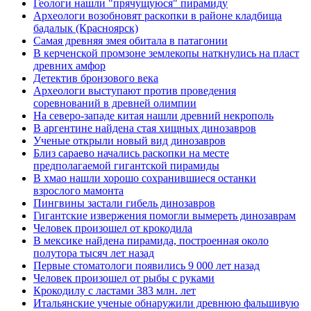
Геологи нашли "прячущуюся" пирамиду
Археологи возобновят раскопки в районе кладбища
бадалык (Красноярск)
Самая древняя змея обитала в патагонии
В керченской промзоне землекопы наткнулись на пласт
древних амфор
Детектив бронзового века
Археологи выступают против проведения
соревнований в древней олимпии
На северо-западе китая нашли древний некрополь
В аргентине найдена стая хищных динозавров
Ученые открыли новый вид динозавров
Близ сараево начались раскопки на месте
предполагаемой гигантской пирамиды
В хмао нашли хорошо сохранившиеся останки
взрослого мамонта
Пингвины застали гибель динозавров
Гигантские извержения помогли вымереть динозаврам
Человек произошел от крокодила
В мексике найдена пирамида, построенная около
полутора тысяч лет назад
Первые стоматологи появились 9 000 лет назад
Человек произошел от рыбы с руками
Крокодилу с ластами 383 млн. лет
Итальянские ученые обнаружили древнюю фальшивую