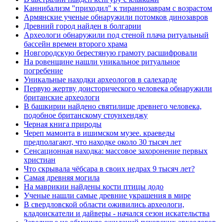
Каннибализм "приходил" к тираннозаврам с возрастом
Армянские ученые обнаружили потомков динозавров
Древний город найден в болгарии
Археологи обнаружили под стеной плача ритуальный
бассейн времен второго храма
Новгородскую берестяную грамоту расшифровали
На ровенщине нашли уникальное ритуальное
погребение
Уникальные находки археологов в салехарде
Первую жертву доисторического человека обнаружили
британские археологи
В башкирии найдено святилище древнего человека,
подобное британскому стоунхенджу
Черная книга природы
Череп мамонта в ишимском музее. краеведы
предполагают, что находке около 30 тысяч лет
Сенсационная находка: массовое захоронение первых
христиан
Что скрывала чёбсара в своих недрах 9 тысяч лет?
Самая древняя могила
На маврикии найдены кости птицы додо
Ученые нашли самые древние украшения в мире
В свердловской области оживились археологи,
кладоискатели и дайверы - начался сезон искательства