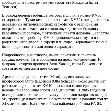
сообщается в пресс-релизе университета Мемфиса (штат
Теннеси).
В однокамерной гробнице, которая получила номер KV63
(захоронение Тутанхамона носит номер KV62), находятся пять
деревянных антропоморфных саркофагов с расписными
погребальными масками и около двух десятков больших
керамических сосудов, с оттисками печати фараона. Эксперты
полагают, что гробница KV63 принадлежала кому-то из
родственников фараона, жрецу или судье. Первоначально она
была предназначена для одного саркофага.
Подробности, в частности, чьими печатями запечатаны
сосуды, должны быть сообщены на пресс-конференции 10
февраля, которую проведет Захи Хавасс, глава Верховного
совета по египетским древностям.
Археологи из университета Мемфиса, возглавляемые
профессором Отто Шаденом (Otto Schaden), около десяти лет
работали над проектом KV10 - раскопки и консервация
небольшой гробницы эпохи XIX династии. В 2005 году они
исследовали нижние слои культурного слоя напротив входа в
эту гробницу и наткнулись на четыре хижины рабочих той же
XIX династии. Под ними и была найдена гробница KV63.