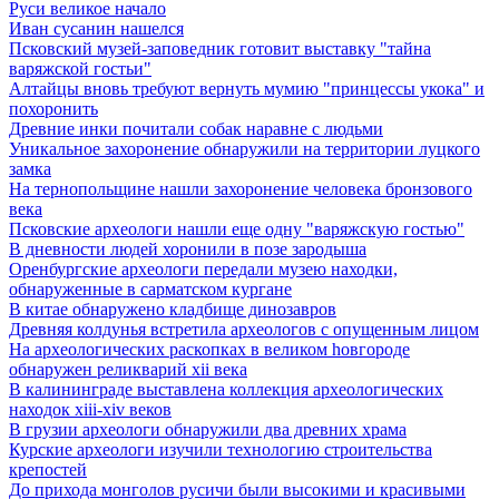
Руси великое начало
Иван сусанин нашелся
Псковский музей-заповедник готовит выставку "тайна
варяжской гостьи"
Алтайцы вновь требуют вернуть мумию "принцессы укока" и
похоронить
Древние инки почитали собак наравне с людьми
Уникальное захоронение обнаружили на территории луцкого
замка
На тернопольщине нашли захоронение человека бронзового
века
Псковские археологи нашли еще одну "варяжскую гостью"
В дневности людей хоронили в позе зародыша
Оренбургские археологи передали музею находки,
обнаруженные в сарматском кургане
В китае обнаружено кладбище динозавров
Древняя колдунья встретила археологов с опущенным лицом
Hа археологических раскопках в великом hовгороде
обнаружен реликварий xii века
В калининграде выставлена коллекция археологических
находок xiii-xiv веков
В грузии археологи обнаружили два древних храма
Курские археологи изучили технологию строительства
крепостей
До прихода монголов русичи были высокими и красивыми