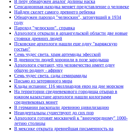
В перу обнаружен аналог долины наска
Сенсационная находка меняет представление о человеке
Найден скелет самого древнего ребенка
Обнаружен пароход "челюскин", затонувший в 1934
году
Пароход "челюскин". справка
Археологи открыли в архангельской области две новые
стоянки древних людей
Псковские археологи нашли еще одну "варяжскую
гостью"
Семь чудес света. храм артемиды эфесской
В дневности людей хоронили в позе зародыша
Археологи считают, что человечество имеет одну
общую родину - африку
Семь чудес света. сады семирамиды
Письмо из затерянного мира
Клады испании: 116 миллиардов евро на дне морском
На территории средневекового городища отырар в
южном казахстане археологи нашли килограмм
средневековых монет
В германии раскопали древнюю цивилизацию
Неандертальцы существуют до сих пор
Археологи готовят москвичей к "внеочередному" 1000-
летию столицы
В мексике открыта древнейшая письменность на