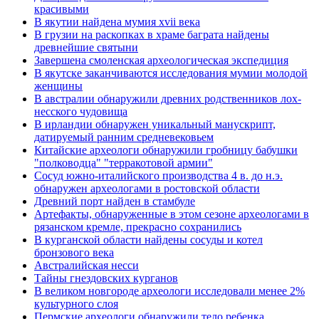
красивыми
В якутии найдена мумия xvii века
В грузии на раскопках в храме баграта найдены
древнейшие святыни
Завершена смоленская археологическая экспедиция
В якутске заканчиваются исследования мумии молодой
женщины
В австралии обнаружили древних родственников лох-
несского чудовища
В ирландии обнаружен уникальный манускрипт,
датируемый ранним средневековьем
Китайские археологи обнаружили гробницу бабушки
"полководца" "терракотовой армии"
Сосуд южно-италийского производства 4 в. до н.э.
обнаружен археологами в ростовской области
Древний порт найден в стамбуле
Артефакты, обнаруженные в этом сезоне археологами в
рязанском кремле, прекрасно сохранились
В курганской области найдены сосуды и котел
бронзового века
Австралийская несси
Тайны гнездовских курганов
В великом новгороде археологи исследовали менее 2%
культурного слоя
Пермские археологи обнаружили тело ребенка,