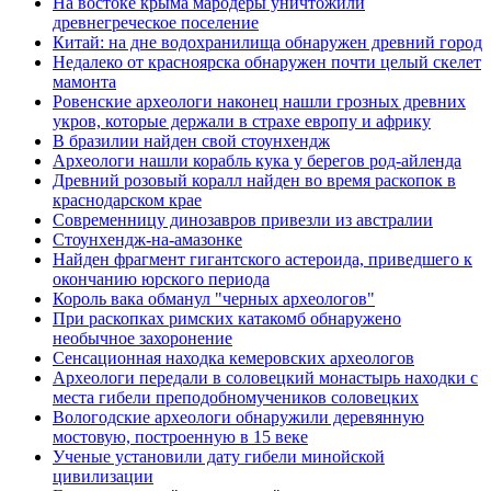
На востоке крыма мародеры уничтожили
древнегреческое поселение
Китай: на дне водохранилища обнаружен древний город
Недалеко от красноярска обнаружен почти целый скелет
мамонта
Ровенские археологи наконец нашли грозных древних
укров, которые держали в страхе европу и африку
В бразилии найден свой стоунхендж
Археологи нашли корабль кука у берегов род-айленда
Древний розовый коралл найден во время раскопок в
краснодарском крае
Современницу динозавров привезли из австралии
Стоунхендж-на-амазонке
Найден фрагмент гигантского астероида, приведшего к
окончанию юрского периода
Король вака обманул "черных археологов"
При раскопках римских катакомб обнаружено
необычное захоронение
Сенсационная находка кемеровских археологов
Археологи передали в соловецкий монастырь находки с
места гибели преподобномучеников соловецких
Вологодские археологи обнаружили деревянную
мостовую, построенную в 15 веке
Ученые установили дату гибели минойской
цивилизации