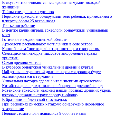
В якутске заканчиваются исследования мумии молодой
женщины
Тайны гнездовских курганов
Пермские археологи обнаружили тело ребенка, принесенного
в жертву богам 25 веков назад
Третье погребение
В центре калининграда археологи обнаружили уникальный
мост
Готичные находки липецкой области
Археологи раскапывают могильники в селе остров
Каннибализм "приходил" к тираннозаврам с возрастом
Сенсационная находка: массовое захоронение первых
христиан
Самая древняя могила
В кузбассе обнаружен уникальный древний курган
Найденные в тувинской долине царей сокровища будут
экспонироваться в германии
Уникальная находка сделана итальянскими археологами
Китай: на дне водохранилища обнаружен древний город
Ровенские археологи наконец нашли грозных древних укров,
которые держали в страхе европу и африку
В бразилии найден свой стоунхендж
При раскопках римских катакомб обнаружено необычное
захоронение
Первые стоматологи появились 9 000 лет назад