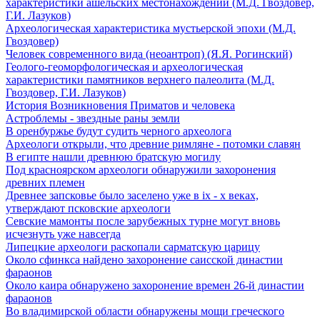
характеристики ашельских местонахождений (М.Д. Гвоздовер,
Г.И. Лазуков)
Археологическая характеристика мустьерской эпохи (М.Д.
Гвоздовер)
Человек современного вида (неоантроп) (Я.Я. Рогинский)
Геолого-геоморфологическая и археологическая
характеристики памятников верхнего палеолита (М.Д.
Гвоздовер, Г.И. Лазуков)
История Возникновения Приматов и человека
Астроблемы - звездные раны земли
В оренбуржье будут судить черного археолога
Археологи открыли, что древние римляне - потомки славян
В египте нашли древнюю братскую могилу
Под красноярском археологи обнаружили захоронения
древних племен
Древнее запсковье было заселено уже в ix - x веках,
утверждают псковские археологи
Севские мамонты после зарубежных турне могут вновь
исчезнуть уже навсегда
Липецкие археологи раскопали сарматскую царицу
Около сфинкса найдено захоронение саисской династии
фараонов
Около каира обнаружено захоронение времен 26-й династии
фараонов
Во владимирской области обнаружены мощи греческого