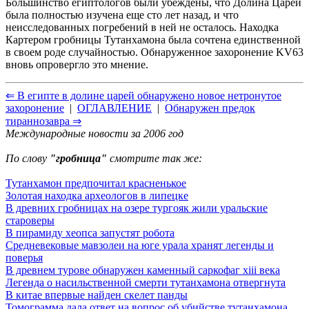
Большинство египтологов были убеждены, что Долина Царей
была полностью изучена еще сто лет назад, и что
неисследованных погребений в ней не осталось. Находка
Картером гробницы Тутанхамона была сочтена единственной
в своем роде случайностью. Обнаруженное захоронение KV63
вновь опровергло это мнение.
⇐ В египте в долине царей обнаружено новое нетронутое
захоронение
|
ОГЛАВЛЕНИЕ
|
Обнаружен предок
тираннозавра ⇒
Международные новости за 2006 год
По слову
"гробница"
смотрите так же:
Тутанхамон предпочитал красненькое
Золотая находка археологов в липецке
В древних гробницах на озере тургояк жили уральские
староверы
В пирамиду хеопса запустят робота
Средневековые мавзолеи на юге урала хранят легенды и
поверья
В древнем турове обнаружен каменный саркофаг xiii века
Легенда о насильственной смерти тутанхамона отвергнута
В китае впервые найден скелет панды
Томограмма дала ответ на вопрос об убийстве тутанхамона