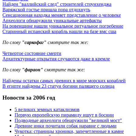
Найден "валлийский след" строителей стоунхенджа
Варяжской гостье пришла пора отдохнуть
Сенсационная находка меняет представление о человеке
Археологи обнаружили уникальные артефакты
На ровенщине нашли уникальное ритуальное погребение
Старинный испанский корабль нашли на базе вмс сша
По слову
"саркофаг"
смотрите так же:
Четвертое состояние смерти
Архитектурные открытия случаются даже в кремле
По слову
"фараон"
смотрите так же:
Найдены остатки самых древних в мире морских кораблей
В египте найдены 23 статуи богини палящего солнца
Новости за 2006 год
5 великих земных катаклизмов
Первую европейскую пирамиду ищут в боснии
Подводные археологи обнаружили "великий мост"
Древние инки почитали собак наравне с людьми
Чукотка: страницы хроники, запечетленные в камне