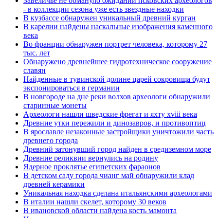
Завеличье не обмануло ожиданий псковских археологов
- в коллекции сезона уже есть звездные находки
В кузбассе обнаружен уникальный древний курган
В карелии найдены наскальные изображения каменного
века
Во франции обнаружен портрет человека, которому 27
тыс. лет
Обнаружено древнейшее гидротехническое сооружение
славян
Найденные в тувинской долине царей сокровища будут
экспонироваться в германии
В новгороде на дне реки волхов археологи обнаружили
старинные монеты
Археологи нашли шведские фрегат и яхту xviii века
Древние утки пережили и динозавров, и противоптиц
В ярославле незаконные застройщики уничтожили часть
древнего города
Древний затонувший город найден в средиземном море
Древние реликвии вернулись на родину
Ядерное проклятье египетских фараонов
В детском саду города чианг май обнаружили клад
древней керамики
Уникальная находка сделана итальянскими археологами
В италии нашли скелет, которому 30 веков
В ивановской области найдена кость мамонта