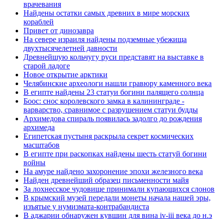
врачевания
Найдены остатки самых древних в мире морских
кораблей
Привет от динозавра
На севере израиля найдены подземные убежища
двухтысячелетней давности
Древнейшую кольчугу руси представят на выставке в
старой ладоге
Новое открытие арктики
Челябинские археологи нашли гравюру каменного века
В египте найдены 23 статуи богини палящего солнца
Боос: снос королевского замка в калининграде -
варварство, сравнимое с разрушением статуи будды
Архимедова спираль появилась задолго до рождения
архимеда
Египетская пустыня раскрыла секрет космических
масштабов
В египте при раскопках найдены шесть статуй богини
войны
На амуре найдено захоронение эпохи железного века
Найден древнейший образец письменности майя
За лохнесское чудовище принимали купающихся слонов
В крымский музей передали монеты начала нашей эры,
изъятые у нумизмата-контрабандиста
В аджарии обнаружен кувшин для вина iv-iii века до н.э