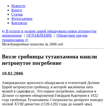
Новости
Книги
Статьи
Фотогалереи
Контакты
⇐ В египте в долине царей обнаружено новое нетронутое
захоронение
|
ОГЛАВЛЕНИЕ
|
Обнаружен предок
тираннозавра ⇒
Международные новости за 2006 год
Возле гробницы тутанхамона нашли
нетронутое погребение
10.02.2006
Американские археологи обнаружили в египетской Долине
Царей нетронутую гробницу, в которой заключены пять
мумий в саркофагах. Это первое погребение, найденное в
Долине со времен обнаружения Говардом Картером в 1922
году гробницы Тутанхамона. Специалисты датируют находку
эпохой XVIII династии (1539-1292 годы до нашей эры),