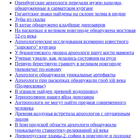
Оренбургские археологи передали музею находки,
обнаруженные в сарматском кургане
Гигантские знаки найдены на склоне холма в индии
Зубы из скалы
В китае обнаружено кладбище динозавров
На раскопках в великом новгороде обнаружена мостовая
12-го века
Археологические исследования всемирно известного
"царского" кургана
У букингемского дворца археологи ищут кости мамонта
Ученые узнали, как делались состояния на руси
Первую берестяную грамоту в великом новгороде
увековечат по-новому
Археологи обнаружили уникальные артефакты
Археологи при раскопках обнаружили гроб xiii века
(Подмосковье)
В израиле найден древний водопровод
Тернополянин нашел яйца динозавра
Антропологи не могут найти предков современного
человека
Древняя колдунья встретила археологов с опущенным
лицом
В hовгородской области археологи обнаружили
уникальную ставротеку-реликварий xii века
Древнерусские храмы-2. софии в новгороде и полоцке