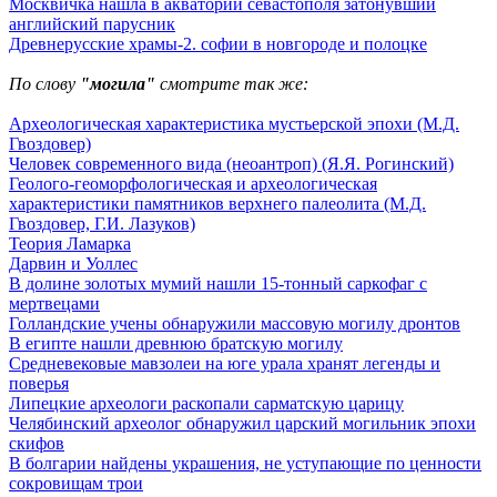
Москвичка нашла в акватории севастополя затонувший
английский парусник
Древнерусские храмы-2. софии в новгороде и полоцке
По слову
"могила"
смотрите так же:
Археологическая характеристика мустьерской эпохи (М.Д.
Гвоздовер)
Человек современного вида (неоантроп) (Я.Я. Рогинский)
Геолого-геоморфологическая и археологическая
характеристики памятников верхнего палеолита (М.Д.
Гвоздовер, Г.И. Лазуков)
Теория Ламарка
Дарвин и Уоллес
В долине золотых мумий нашли 15-тонный саркофаг с
мертвецами
Голландские учены обнаружили массовую могилу дронтов
В египте нашли древнюю братскую могилу
Средневековые мавзолеи на юге урала хранят легенды и
поверья
Липецкие археологи раскопали сарматскую царицу
Челябинский археолог обнаружил царский могильник эпохи
скифов
В болгарии найдены украшения, не уступающие по ценности
сокровищам трои