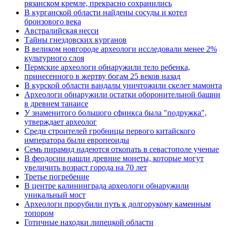
рязанском кремле, прекрасно сохранились
В курганской области найдены сосуды и котел
бронзового века
Австралийская несси
Тайны гнездовских курганов
В великом новгороде археологи исследовали менее 2%
культурного слоя
Пермские археологи обнаружили тело ребенка,
принесенного в жертву богам 25 веков назад
В курской области вандалы уничтожили скелет мамонта
Археологи обнаружили остатки оборонительной башни
в древнем танаисе
У знаменитого большого сфинкса была "подружка",
утверждает археолог
Среди строителей гробницы первого китайского
императора были европеоиды
Семь пирамид надеются откопать в севастополе ученые
В феодосии нашли древние монеты, которые могут
увеличить возраст города на 70 лет
Третье погребение
В центре калининграда археологи обнаружили
уникальный мост
Археологи прорубили путь к долгорукому каменным
топором
Готичные находки липецкой области