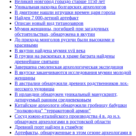
Великий новгород гораздо старше 1150 лет
Уникальная находка болгарских археологов
В дмитрове нашли игрушки времен царя гороха
Найден 7 000-летний артефакт
Описан новый вид титанозавров
Мумия женщины, погибшей при загадочных
обстоятельствах, обнаружена в якутии
До прихода монголов русичи были высокими и
красивыми
В якутии найдена мумия xvii века
В грузии на раскопках в храме баграта найдены
древнейшие святыни
Завершена смоленская археологическая экспедиция
В якутске заканчиваются исследования мумии молодой
женщины
В австралии обнаружили древних родственников лох-
несского чудовища
В ирландии обнаружен уникальный манускрипт,
датируемый ранним средневековьем
Китайские археологи обнаружили гробницу бабушки
"полководца" "терракотовой армии"
Сосуд южно-италийского производства 4 в. до н.э.
обнаружен археологами в ростовской области
Древний порт найден в стамбуле
Артефакты, обнаруженные в этом сезоне археологами в