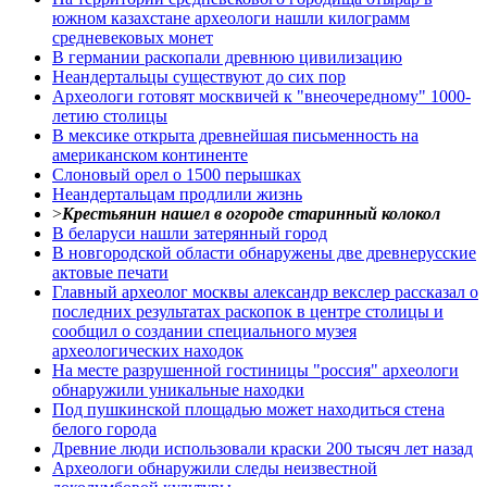
южном казахстане археологи нашли килограмм
средневековых монет
В германии раскопали древнюю цивилизацию
Неандертальцы существуют до сих пор
Археологи готовят москвичей к "внеочередному" 1000-
летию столицы
В мексике открыта древнейшая письменность на
американском континенте
Слоновый орел о 1500 перышках
Неандертальцам продлили жизнь
>
Крестьянин нашел в огороде старинный колокол
В беларуси нашли затерянный город
В новгородской области обнаружены две древнерусские
актовые печати
Главный археолог москвы александр векслер рассказал о
последних результатах раскопок в центре столицы и
сообщил о создании специального музея
археологических находок
На месте разрушенной гостиницы "россия" археологи
обнаружили уникальные находки
Под пушкинской площадью может находиться стена
белого города
Древние люди использовали краски 200 тысяч лет назад
Археологи обнаружили следы неизвестной