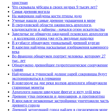
христиан
Что скрывала чёбсара в своих недрах 9 тысяч лет?
Самая древняя могила
На маврикии найдены кости птицы додо
Ученые нашли самые древние украшения в мире
В свердловской области оживились археологи,
кладоискатели и дайверы - начался сезон искательства
Завеличье не обмануло ожиданий псковских археологов
- в коллекции сезона уже есть звездные находки
В кузбассе обнаружен уникальный древний курган
В карелии найдены наскальные изображения каменного
века
Во франции обнаружен портрет человека, которому 27
тыс. лет
Обнаружено древнейшее гидротехническое сооружение
славян
Найденные в тувинской долине царей сокровища будут
экспонироваться в германии
В новгороде на дне реки волхов археологи обнаружили
старинные монеты
Археологи нашли шведские фрегат и яхту xviii века
Древние утки пережили и динозавров, и противоптиц
В ярославле незаконные застройщики уничтожили часть
древнего города
Древний затонувший город найден в средиземном море