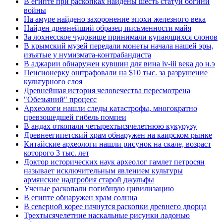
В египте при раскопках найдены шесть статуй богини
войны
На амуре найдено захоронение эпохи железного века
Найден древнейший образец письменности майя
За лохнесское чудовище принимали купающихся слонов
В крымский музей передали монеты начала нашей эры,
изъятые у нумизмата-контрабандиста
В аджарии обнаружен кувшин для вина iv-iii века до н.э
Пенсионерку оштрафовали на $10 тыс. за разрушение
культурного слоя
Древнейшая история человечества пересмотрена
"Обезьяний" процесс
Археологи нашли следы катастрофы, многократно
превзошедшей гибель помпеи
В андах откопали четырехтысячелетнюю кукурузу
Древнеегипетский храм обнаружен на каирском рынке
Китайские археологи нашли рисунок на скале, возраст
которого 3 тыс. лет
Доктор исторических наук археолог гамлет петросян
называет исключительным явлением культуры
армянские надгробия старой джульфы
Ученые раскопали погибшую цивилизацию
В египте обнаружен храм солнца
В северной корее начнутся раскопки древнего дворца
Трехтысячелетние наскальные рисунки ладонью