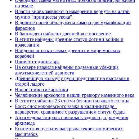
Очередная смена магнитных полюсов опасна для жизни
на земле
Власти вновь заявляют о намерении вернуть на алтай
мумию "принцессы укока"
В долине царей обнаружена камера для мумификации
фараонов
В бангладеш найдено древнейшее поселение
В египте найдены древние статуи богини войны и
врачевания
Найдены остатки самых древних в мире морских
кораблей
Привет от динозавра
На севере израиля найдены подземные убежища
двухтысячелетней давности
Древнейшую кольчугу руси представят на выставке в
старой ладоге
Новое открытие арктики
Челябинские археологи нашли гравюру каменного века
В египте найдены 23 статуи богини палящего солнца
Боос: снос королевского замка в калининграде -
варварство, сравнимое с разрушением статуи будды
Архимедова спираль появилась задолго до рождения
архимеда
Египетская пустыня раскрыла секрет космических
масштабов