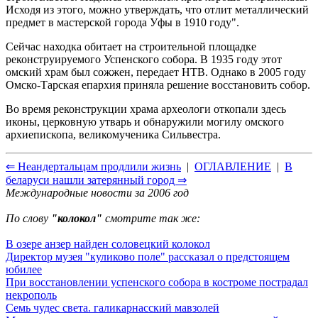
Исходя из этого, можно утверждать, что отлит металлический
предмет в мастерской города Уфы в 1910 году".
Сейчас находка обитает на строительной площадке
реконструируемого Успенского собора. В 1935 году этот
омский храм был сожжен, передает НТВ. Однако в 2005 году
Омско-Тарская епархия приняла решение восстановить собор.
Во время реконструкции храма археологи откопали здесь
иконы, церковную утварь и обнаружили могилу омского
архиепископа, великомученика Сильвестра.
⇐ Неандертальцам продлили жизнь
|
ОГЛАВЛЕНИЕ
|
В
беларуси нашли затерянный город ⇒
Международные новости за 2006 год
По слову
"колокол"
смотрите так же:
В озере анзер найден соловецкий колокол
Директор музея "куликово поле" рассказал о предстоящем
юбилее
При восстановлении успенского собора в костроме пострадал
некрополь
Семь чудес света. галикарнасский мавзолей