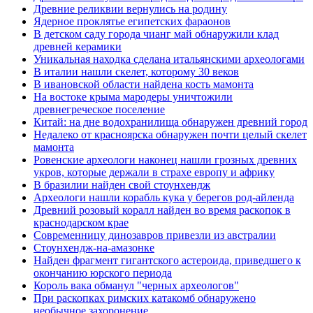
Древние реликвии вернулись на родину
Ядерное проклятье египетских фараонов
В детском саду города чианг май обнаружили клад
древней керамики
Уникальная находка сделана итальянскими археологами
В италии нашли скелет, которому 30 веков
В ивановской области найдена кость мамонта
На востоке крыма мародеры уничтожили
древнегреческое поселение
Китай: на дне водохранилища обнаружен древний город
Недалеко от красноярска обнаружен почти целый скелет
мамонта
Ровенские археологи наконец нашли грозных древних
укров, которые держали в страхе европу и африку
В бразилии найден свой стоунхендж
Археологи нашли корабль кука у берегов род-айленда
Древний розовый коралл найден во время раскопок в
краснодарском крае
Современницу динозавров привезли из австралии
Стоунхендж-на-амазонке
Найден фрагмент гигантского астероида, приведшего к
окончанию юрского периода
Король вака обманул "черных археологов"
При раскопках римских катакомб обнаружено
необычное захоронение