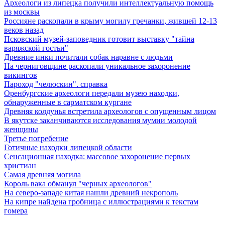
Археологи из липецка получили интеллектуальную помощь
из москвы
Россияне раскопали в крыму могилу гречанки, жившей 12-13
веков назад
Псковский музей-заповедник готовит выставку "тайна
варяжской гостьи"
Древние инки почитали собак наравне с людьми
На черниговщине раскопали уникальное захоронение
викингов
Пароход "челюскин". справка
Оренбургские археологи передали музею находки,
обнаруженные в сарматском кургане
Древняя колдунья встретила археологов с опущенным лицом
В якутске заканчиваются исследования мумии молодой
женщины
Третье погребение
Готичные находки липецкой области
Сенсационная находка: массовое захоронение первых
христиан
Самая древняя могила
Король вака обманул "черных археологов"
На северо-западе китая нашли древний некрополь
На кипре найдена гробница с иллюстрациями к текстам
гомера