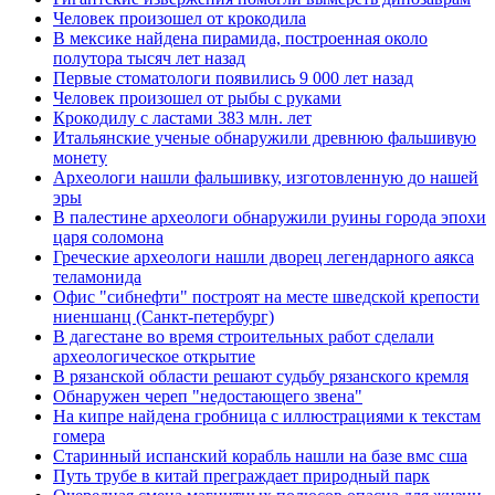
Человек произошел от крокодила
В мексике найдена пирамида, построенная около
полутора тысяч лет назад
Первые стоматологи появились 9 000 лет назад
Человек произошел от рыбы с руками
Крокодилу с ластами 383 млн. лет
Итальянские ученые обнаружили древнюю фальшивую
монету
Археологи нашли фальшивку, изготовленную до нашей
эры
В палестине археологи обнаружили руины города эпохи
царя соломона
Греческие археологи нашли дворец легендарного аякса
теламонида
Офис "сибнефти" построят на месте шведской крепости
ниеншанц (Санкт-петербург)
В дагестане во время строительных работ сделали
археологическое открытие
В рязанской области решают судьбу рязанского кремля
Обнаружен череп "недостающего звена"
На кипре найдена гробница с иллюстрациями к текстам
гомера
Старинный испанский корабль нашли на базе вмс сша
Путь трубе в китай преграждает природный парк