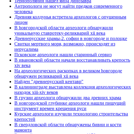
Тернополянин нашел яйца динозавра
Антропологи не могут найти предков современного
человека
Древняя колдунья встретила археологов с опущенным
лицом
В hовгородской области археологи обнаружили
уникальную ставротеку-реликварий xii века
Древнерусские храмы-2. софии в новгороде и полоцке
Свитки мертвого моря, возможно, происходят из
иерусалима
Псковские археологи нашли старинный сервиз
В ивановской области начали восстанавливать крепость
xiv века
Hа археологических раскопках в великом hовгороде
обнаружен реликварий xii века
Найден "древнерусский кентавр"
В калининграде выставлена коллекция археологических
находок xiii-xiv веков
В грузии археологи обнаружили два древних храма
В новгородской глубинке археологи нашли пишущий
инструмент времен крещения руси
Курские археологи изучили технологию строительства
крепостей
В свердловской области обнаружены бивни и кости
мамонта