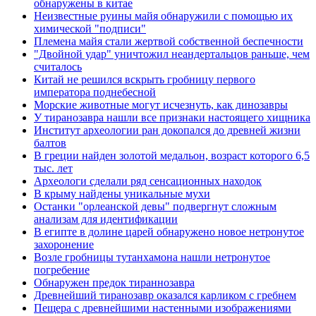
обнаружены в китае
Неизвестные руины майя обнаружили с помощью их
химической "подписи"
Племена майя стали жертвой собственной беспечности
"Двойной удар" уничтожил неандертальцов раньше, чем
считалось
Китай не решился вскрыть гробницу первого
императора поднебесной
Морские животные могут исчезнуть, как динозавры
У тиранозавра нашли все признаки настоящего хищника
Институт археологии ран докопался до древней жизни
балтов
В греции найден золотой медальон, возраст которого 6,5
тыс. лет
Археологи сделали ряд сенсационных находок
В крыму найдены уникальные мухи
Останки "орлеанской девы" подвергнут сложным
анализам для идентификации
В египте в долине царей обнаружено новое нетронутое
захоронение
Возле гробницы тутанхамона нашли нетронутое
погребение
Обнаружен предок тираннозавра
Древнейший тиранозавр оказался карликом с гребнем
Пещера с древнейшими настенными изображениями