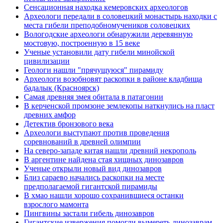
Сенсационная находка кемеровских археологов
Археологи передали в соловецкий монастырь находки с
места гибели преподобномучеников соловецких
Вологодские археологи обнаружили деревянную
мостовую, построенную в 15 веке
Ученые установили дату гибели минойской
цивилизации
Геологи нашли "прячущуюся" пирамиду
Археологи возобновят раскопки в районе кладбища
бадалык (Красноярск)
Самая древняя змея обитала в патагонии
В керченской промзоне землекопы наткнулись на пласт
древних амфор
Детектив бронзового века
Археологи выступают против проведения
соревнований в древней олимпии
На северо-западе китая нашли древний некрополь
В аргентине найдена стая хищных динозавров
Ученые открыли новый вид динозавров
Близ сараево начались раскопки на месте
предполагаемой гигантской пирамиды
В хмао нашли хорошо сохранившиеся останки
взрослого мамонта
Пингвины застали гибель динозавров
Гигантские извержения помогли вымереть динозаврам