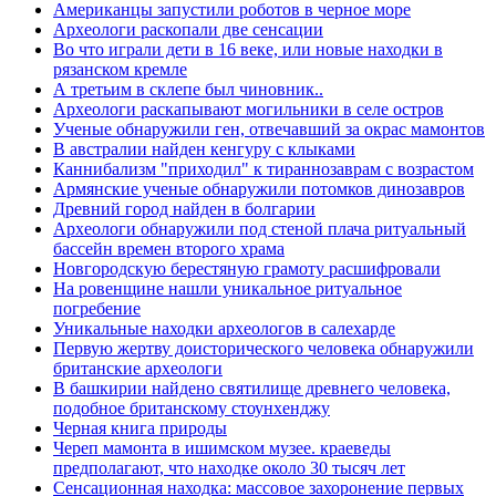
Американцы запустили роботов в черное море
Археологи раскопали две сенсации
Во что играли дети в 16 веке, или новые находки в
рязанском кремле
А третьим в склепе был чиновник..
Археологи раскапывают могильники в селе остров
Ученые обнаружили ген, отвечавший за окрас мамонтов
В австралии найден кенгуру с клыками
Каннибализм "приходил" к тираннозаврам с возрастом
Армянские ученые обнаружили потомков динозавров
Древний город найден в болгарии
Археологи обнаружили под стеной плача ритуальный
бассейн времен второго храма
Новгородскую берестяную грамоту расшифровали
На ровенщине нашли уникальное ритуальное
погребение
Уникальные находки археологов в салехарде
Первую жертву доисторического человека обнаружили
британские археологи
В башкирии найдено святилище древнего человека,
подобное британскому стоунхенджу
Черная книга природы
Череп мамонта в ишимском музее. краеведы
предполагают, что находке около 30 тысяч лет
Сенсационная находка: массовое захоронение первых