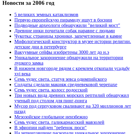
Новости за 2006 год
5 великих земных катаклизмов
Первую европейскую пирамиду ищут в боснии
Подводные археологи обнаружили "великий мост"
Древние инки почитали собак наравне с людьми
Чукотка: страницы хроники, запечетленные в камне
Мифологический конструктор в музее истории религии.
детские дни в петербурге
Вакуумные сейфы изобретены 3000 лет до н.э
Уникальное захоронение обнаружили на территории
луцкого замка
В нижнем новгороде рядом с кремлем откопали усадьбу
xvi века
Семь чудес света. статуя зевса одимпийского
Солдаты сделали макияж средневековой черепахе
Семь чудес света. колосс родосский
Три новых вида древних морских рептилий обнаружил
ученый под столом для пинг-понга
Мусор под cерпуховом сваливают на 320 миллионов лет
назад
Мезозойское глобальное неизбежно
Семь чудес света. галикарнасский мавзолей
В эфиопии найден "ребенок люси"
На черниговщине раскопали уникальное захоронение