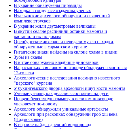
доколумбовой культуры
В украине обнаружены пирамиды
Находка в гондурасе озадачила ученых
Итальянские археологи обнаружили священный
комплекс этрусков
В украине жили двухметровые великаны
В якутии селяне распилили останки мамонта и
растащили их по домам
Оренбургские археологи передали музею находки,
обнаруженные в сарматском кургане
Гигантские знаки найдены на склоне холма в индии
Зубы из скалы
В китае обнаружено кладбище динозавров
На раскопках в великом новгороде обнаружена мостовая
12-го века
Археологические исследования всемирно известного
"царского" кургана
У букингемского дворца археологи ищут кости мамонта
Ученые узнали, как делались состояния на руси
Первую берестяную грамоту в великом новгороде
увековечат по-новому
Археологи обнаружили уникальные артефакты
Археологи при раскопках обнаружили гроб xiii века
(Подмосковье)
В израиле найден древний водопровод