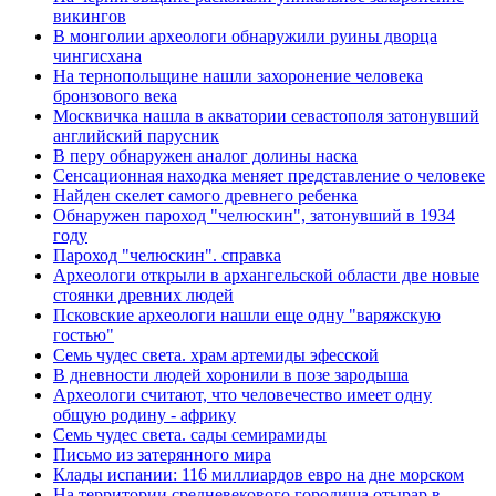
викингов
В монголии археологи обнаружили руины дворца
чингисхана
На тернопольщине нашли захоронение человека
бронзового века
Москвичка нашла в акватории севастополя затонувший
английский парусник
В перу обнаружен аналог долины наска
Сенсационная находка меняет представление о человеке
Найден скелет самого древнего ребенка
Обнаружен пароход "челюскин", затонувший в 1934
году
Пароход "челюскин". справка
Археологи открыли в архангельской области две новые
стоянки древних людей
Псковские археологи нашли еще одну "варяжскую
гостью"
Семь чудес света. храм артемиды эфесской
В дневности людей хоронили в позе зародыша
Археологи считают, что человечество имеет одну
общую родину - африку
Семь чудес света. сады семирамиды
Письмо из затерянного мира
Клады испании: 116 миллиардов евро на дне морском
На территории средневекового городища отырар в