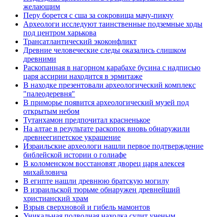
желающим
Перу борется с сша за сокровища мачу-пикчу
Археологи исследуют таинственные подземные ходы
под центром харькова
Трансатлантический экоконфликт
Древние человеческие следы оказались слишком
древними
Раскопанная в нагорном карабахе бусина с надписью
царя ассирии находится в эрмитаже
В находке презентовали археологический комплекс
"палеодеревня"
В приморье появится археологический музей под
открытым небом
Тутанхамон предпочитал красненькое
На алтае в результате раскопок вновь обнаружили
древнеегипетское украшение
Израильские археологи нашли первое подтверждение
библейской истории о голиафе
В коломенском восстановят дворец царя алексея
михайловича
В египте нашли древнюю братскую могилу
В израильской тюрьме обнаружен древнейший
христианский храм
Взрыв сверхновой и гибель мамонтов
Уникальная подводная находка сулит ученым