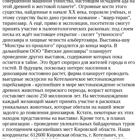
совершенной машиной убийства, настоящим исчадием ада на
этой древней и жестокой планете". Огромные кости этого
существа, найденные в начале XX века, поразили учёных, и
этому существу было дано грозное название - "ящер-тиран",
тиранозавр. А ещё, прямо в экспозиции, посетители смогут
принять участие в палеонтологических раскопках: под слоем
песка их ждёт настоящее открытие - скелет "утконосого"
динозавра и хищные челюсти альбертозавра. Выставка-шоу
"Монстры из прошлого" продлится до конца марта. В
дальнейшем ООО "Вятские динозавры" планирует
проведение других выставок, содержание которых пока
остается в тайне. Это будет сюрприз для жителей города и его
гостей. В будущем, поскольку интерес населения к
динозаврам постоянно растет, фирма планирует проводить
выездные экскурсии на Котельничское местонахождение
парейазавров - крупнейшее в мире местонахождение остатков
древних животных пермского периода, возраст которых
составляет около 250 миллионов лет. На местонахождении
каждый желающий мажет принять участие в раскопках
уникальных животных, которые обитали на нашей земле
задолго до появления динозавров. Кстати, некоторые их этих
находок представлены на выставке. Кроме того, в планах
организации - проведение увлекательных байдарочных туров
с посещением красивейших мест Кировской области. Наши
координаты: 612600 Кировская область, г. Котельнич, ул.