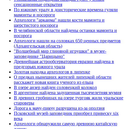
сенсационные открытия
По южному уралу в доисторические времена гуляли
мамонты и носороги
Археологи "аркаима" нашли кости мамонта и
шерстистого носорога
В челябинской области найдены останки мамонта и
носорога
Археологи нашли на соловках 650 ценных предметов
(Архангельская область)
"Волшебный мир глиняной игрушки" в музее-
заповеднике "Царицыно"
Древнейшая астрообсерватория евразии найдена в
предгорьях южного урала
Золотая находка археологов в липецке
О предках нынешних жителей липецкой области
расскажет новая книга ученого из ельца
В озере анзер найден соловецкий колокол
В аргентине найдена задушенная тысячелетняя мумия
В древних гробницах на озере тургояк жили уральские
староверы
Дорога к мачу-пикчу разрушена из-за оползня
Псковский музей-заповедник приобрел привеску xix
века
Археологи обнаружили самую древнюю китайскую
лапшу