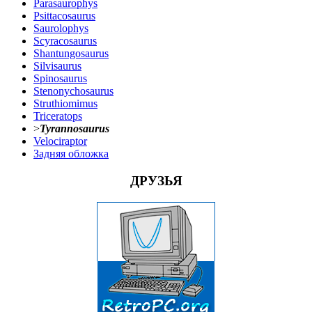
Parasaurophys
Psittacosaurus
Saurolophys
Scyracosaurus
Shantungosaurus
Silvisaurus
Spinosaurus
Stenonychosaurus
Struthiomimus
Triceratops
>
Tyrannosaurus
Velociraptor
Задняя обложка
ДРУЗЬЯ