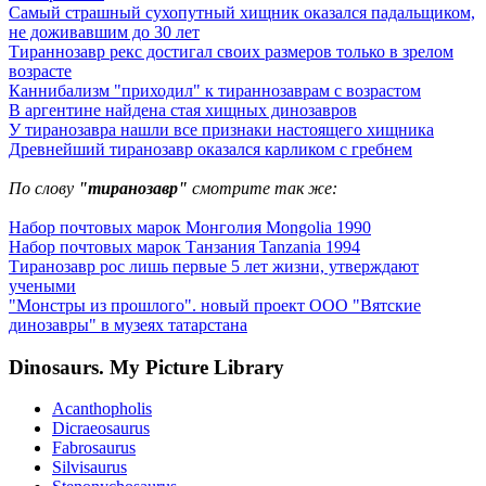
Самый страшный сухопутный хищник оказался падальщиком,
не доживавшим до 30 лет
Тираннозавр рекс достигал своих размеров только в зрелом
возрасте
Каннибализм "приходил" к тираннозаврам с возрастом
В аргентине найдена стая хищных динозавров
У тиранозавра нашли все признаки настоящего хищника
Древнейший тиранозавр оказался карликом с гребнем
По слову
"тиранозавр"
смотрите так же:
Набор почтовых марок Монголия Mongolia 1990
Набор почтовых марок Танзания Tanzania 1994
Тиранозавр рос лишь первые 5 лет жизни, утверждают
учеными
"Монстры из прошлого". новый проект ООО "Вятские
динозавры" в музеях татарстана
Dinosaurs. My Picture Library
Acanthopholis
Dicraeosaurus
Fabrosaurus
Silvisaurus