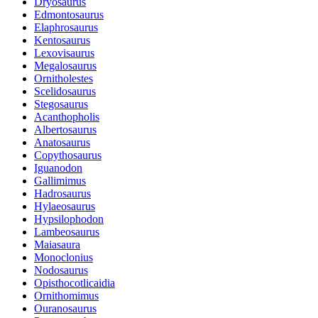
Dryosaurus
Edmontosaurus
Elaphrosaurus
Kentosaurus
Lexovisaurus
Megalosaurus
Ornitholestes
Scelidosaurus
Stegosaurus
Acanthopholis
Albertosaurus
Anatosaurus
Copythosaurus
Iguanodon
Gallimimus
Hadrosaurus
Hylaeosaurus
Hypsilophodon
Lambeosaurus
Maiasaura
Monoclonius
Nodosaurus
Opisthocotlicaidia
Ornithomimus
Ouranosaurus