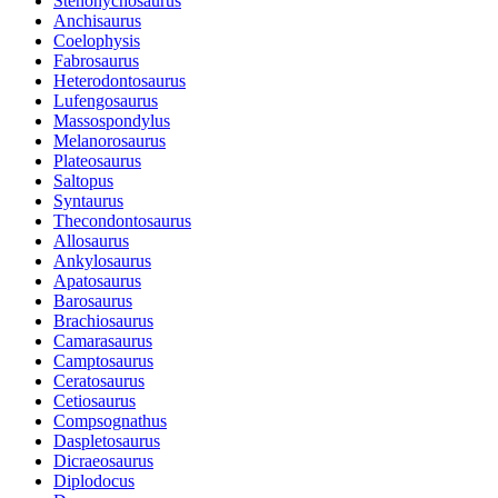
Stenonychosaurus
Anchisaurus
Coelophysis
Fabrosaurus
Heterodontosaurus
Lufengosaurus
Massospondylus
Melanorosaurus
Plateosaurus
Saltopus
Syntaurus
Thecondontosaurus
Allosaurus
Ankylosaurus
Apatosaurus
Barosaurus
Brachiosaurus
Camarasaurus
Camptosaurus
Ceratosaurus
Cetiosaurus
Compsognathus
Daspletosaurus
Dicraeosaurus
Diplodocus