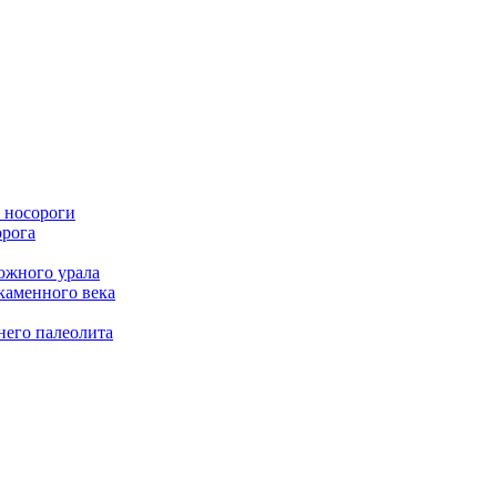
 носороги
орога
южного урала
каменного века
него палеолита