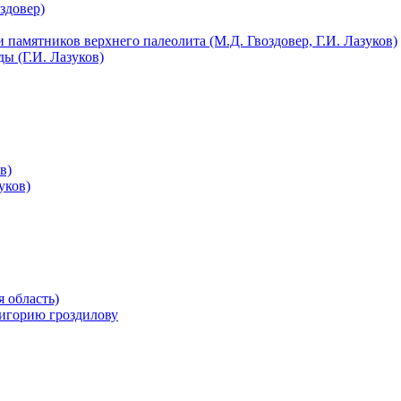
здовер)
 памятников верхнего палеолита (М.Д. Гвоздовер, Г.И. Лазуков)
ы (Г.И. Лазуков)
в)
уков)
 область)
ригорию гроздилову