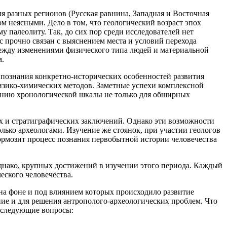
я разных регионов (Русская равнина, Западная и Восточная
ом неясными. Дело в том, что геологический возраст эпох
му палеолиту. Так, до сих пор среди исследователей нет
с прочно связан с выяснением места и условий перехода
между изменениями физического типа людей и материальной
м.
я познания конкретно-исторических особенностей развития
изико-химических методов. Заметные успехи комплексной
данию хронологической шкалы не только для обширных
х и стратиграфических заключений. Однако эти возможности
олько археологами. Изучение же стоянок, при участии геологов
тормозит процесс познания первобытной истории человечества
однако, крупных достижений в изучении этого периода. Каждый
еского человечества.
 на фоне и под влиянием которых происходило развитие
ение и для решения антрополого-археологических проблем. Что
и следующие вопросы: