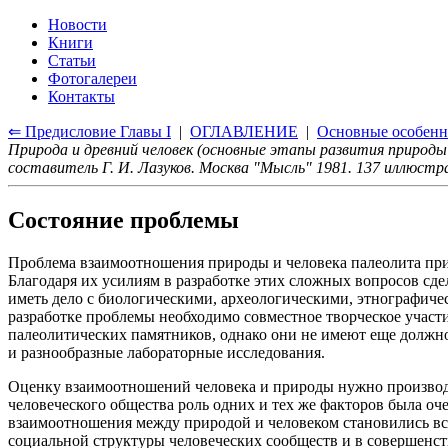
Новости
Книги
Статьи
Фотогалереи
Контакты
⇐ Предисловие Главы I
|
ОГЛАВЛЕНИЕ
|
Основные особенн
Природа и древний человек (основные этапы развития природы
составитель Г. И. Лазуков. Москва "Мысль" 1981. 137 иллюст
Состояние проблемы
Проблема взаимоотношения природы и человека палеолита привл
Благодаря их усилиям в разработке этих сложных вопросов сде
иметь дело с биологическими, археологическими, этнографич
разработке проблемы необходимо совместное творческое участ
палеолитических памятников, однако они не имеют еще должно
и разнообразные лабораторные исследования.
Оценку взаимоотношений человека и природы нужно производи
человеческого общества роль одних и тех же факторов была оче
взаимоотношения между природой и человеком становились все 
социальной структуры человеческих сообществ и в совершенст