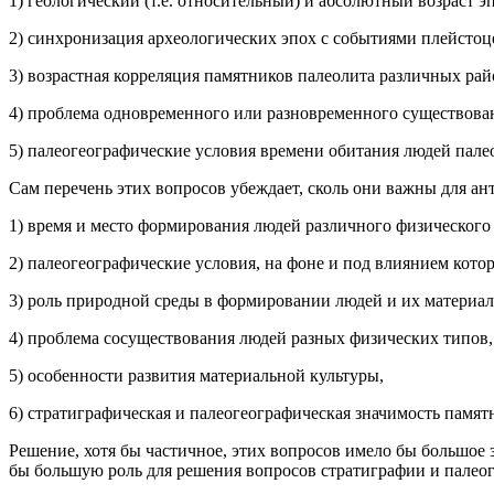
1) геологический (т.е. относительный) и абсолютный возраст э
2) синхронизация археологических эпох с событиями плейстоце
3) возрастная корреляция памятников палеолита различных ра
4) проблема одновременного или разновременного существова
5) палеогеографические условия времени обитания людей пале
Сам перечень этих вопросов убеждает, сколь они важны для ан
1) время и место формирования людей различного физического
2) палеогеографические условия, на фоне и под влиянием кото
3) роль природной среды в формировании людей и их материал
4) проблема сосуществования людей разных физических типов,
5) особенности развития материальной культуры,
6) стратиграфическая и палеогеографическая значимость памят
Решение, хотя бы частичное, этих вопросов имело бы большое 
бы большую роль для решения вопросов стратиграфии и палео