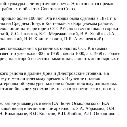
ной культуры в четвертичное время. Это относится прежде
 районах и областях Советского Союза.
шло более 100 лет. Эта находка была сделана в 1871 г. в
ены на Среднем Дону, в Костенковско-Борщевеком районе,
революции на территории СССР было известно около сорока
кий, И.С. Поляков, К.С. Мережковский, В.В. Хвойко, Л.А.
 Чекановский, Н.И. Криштафович, П.Я. Армашевский).
местонахождения в различных областях СССР, в самых
стно уже около 300, в 1959 - около 1000, а к 1968 г. - более
рия, на которой известны памятники, - вплоть до полярных и
ого района в долине Дона и Днестровские стоянки. На
кому и мезолитическому времени. Изучение стоянок
 материальной культуры палеолита были повсюду одинаковы.
стигли больших успехов не только в теоретических, но и в
ельзя не упомянуть имена Г.А. Бонч-Осмоловского, В.А.
льшой вклад внесли многие археологи: З.А. Абрамова, О.Н.
.Н. Коландадзе, Ю.Г. Колосов, В.П. Любин, А.П. Окладников,