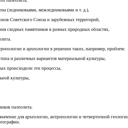
пох палеолита,
на (ледниковьями, межледниковьями и т. д.),
йонов Советского Союза и зарубежных территорий,
ния сходных памятников в разных природных областях,
олита.
тропологии и археологии в решении таких, например, проблем:
 типа и различных вариантов материальной культуры,
рых происходили эти процессы,
ьной культуры,
ников палеолита.
значение для археологии, антропологии и четвертичной геологи
географии.