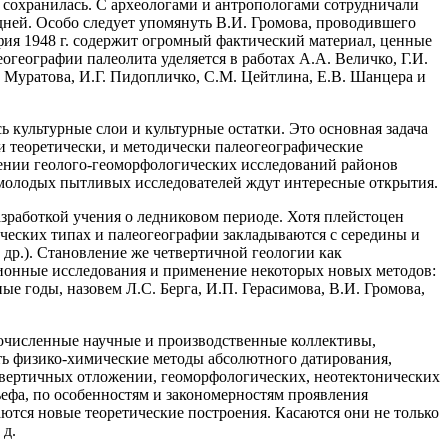
я сохранилась. С археологами и антропологами сотрудничали
 дней. Особо следует упомянуть В.И. Громова, проводившего
фия 1948 г. содержит огромный фактический материал, ценные
географии палеолита уделяется в работах А.А. Величко, Г.И.
. Муратова, И.Г. Пидопличко, С.М. Цейтлина, Е.В. Шанцера и
 культурные слои и культурные остатки. Это основная задача
 теоретически, и методически палеогеографические
лении геолого-геоморфологических исследований районов
 молодых пытливых исследователей ждут интересные открытия.
зработкой учения о ледниковом периоде. Хотя плейстоцен
ических типах и палеогеографии закладываются с середины и
 др.). Становление же четвертичной геологии как
ционные исследования и применение некоторых новых методов:
е годы, назовем Л.С. Берга, И.П. Герасимова, В.И. Громова,
гочисленные научные и производственные коллективы,
ть физико-химические методы абсолютного датирования,
етвертичных отложении, геоморфологических, неотектонических
ефа, по особенностям и закономерностям проявления
ются новые теоретические построения. Касаются они не только
 д.