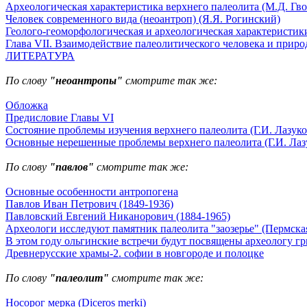
Археологическая характеристика верхнего палеолита (М.Д. Гво
Человек современного вида (неоантроп) (Я.Я. Рогинский)
Геолого-геоморфологическая и археологическая характеристики
Глава VII. Взаимодействие палеолитического человека и природ
ЛИТЕРАТУРА
По слову
"неоантропы"
смотрите так же:
Обложка
Предисловие Главы VI
Состояние проблемы изучения верхнего палеолита (Г.И. Лазуко
Основные нерешенные проблемы верхнего палеолита (Г.И. Лаз
По слову
"павлов"
смотрите так же:
Основные особенности антропогена
Павлов Иван Петрович (1849-1936)
Павловский Евгений Никанорович (1884-1965)
Археологи исследуют памятник палеолита "заозерье" (Пермская
В этом году ольгинские встречи будут посвящены археологу г
Древнерусские храмы-2. софии в новгороде и полоцке
По слову
"палеолит"
смотрите так же:
Носорог мерка (Diceros merki)