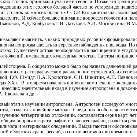
еских стоянок принимали участие и геологи. Позже эта традици
следования этих геологов большей частью не устарели до наших
ия стоянок во многих областях СССР. Его капитальная моногра
леолита. И сейчас большое внимание вопросам геологии и палео
Ивановой, А.Д. Колбутова, Г.И. Лазукова, А.И. Москвитина, В.М
позволяют выяснить, в каких природных условиях формировались
ногим вопросам сделать интересные наблюдения и выводы. Но и
отках. Существует острая необходимость в расширении и углуб
я отложений, вмещающих культурные остатки. На этом поприще
плейстоцена. В общем это можно было бы назвать дальнейшей ра
ставления о стратиграфическом расчленении отложений, их генет
ской, Г.Ф. Шмидт, П.А. Кропоткин, С.Н. Никитин, А.П. Павлов и
одах XX в. В это время начались широкие комплексные экспеди
, внесших значительный вклад в изучение антропогена в довоенны
А. Яковлева и др.
овый этап в изучении антропогена. Антропоген исследуют мно
оты, создаются новейшие методы. Среди них особо надо отмети
изучению четвертичных отложений, составляется серия карт: ч
 общим вопросам стратиграфии и палеогеографии, развития рель
 климата и материковых оледенений. Выдвигаются и обосновыва
ний и морских трансгрессий, о соотношениях их во времени и т.