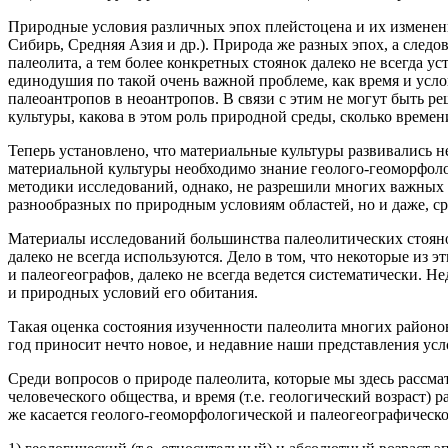
Природные условия различных эпох плейстоцена и их изменени
Сибирь, Средняя Азия и др.). Природа же разных эпох, а следо
палеолита, а тем более конкретных стоянок далеко не всегда ус
единодушия по такой очень важной проблеме, как время и усло
палеоантропов в неоантропов. В связи с этим не могут быть 
культуры, какова в этом роль природной среды, сколько време
Теперь установлено, что материальные культуры развивались н
материальной культуры необходимо знание геолого-геоморфол
методики исследований, однако, не разрешили многих важных
разнообразных по природным условиям областей, но и даже, с
Материалы исследований большинства палеолитических стояно
далеко не всегда используются. Дело в том, что некоторые из 
и палеогеографов, далеко не всегда ведется систематически. 
и природных условий его обитания.
Такая оценка состояния изученности палеолита многих районов
год приносит нечто новое, и недавние наши представления ус
Среди вопросов о природе палеолита, которые мы здесь рассма
человеческого общества, и время (т.е. геологический возраст
же касается геолого-геоморфологической и палеогеографическ