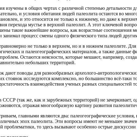
я изучены в общих чертах с различной степенью детальности дл
вательно, и условия обитания людей палеолита остаются во мног
тановлен, и это относится не только к нижнему, но даже к верхне
вия перехода мустье в верхний палеолит. А этот ключевой вопро
решены такие важнейшие вопросы, как возрастные соотношения 
ни занимал процесс смены одного физического типа людей други
еравномерно не только в верхнем, но и в нижнем палеолите. Дл
огических и палеогеографических материалов, а также данные ф
 проблем. Остаются неясности, которые мешают, например, соз
равнительно небольших территорий.
к дают поводы для разнообразных археолого-антропологически
этих стоянок исследуются комплексно, но большинство всё-таки т
Недостаточность взаимодействия ученых разных специальностей 
 СССР (так же, как и зарубежных территорий) не зачеркивает, 
ложняются, отражая многообразную картину развития палеолитич
триваем, главными являются два: палеогеографические условия,
) различных эпох палеолита. Эти вопросы имеют не меньшее знач
ой проблематики, то здесь вызывают особенно острые дискусси