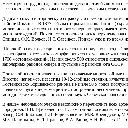
Несмотря на трудности, в последние десятилетия было много с
всего к стратиграфическим и палеогеографическим исследовани
Дадим краткую историческую справку. Со времени открытия пер
районе Иркутска. В 1873 г. была открыта стоянка Гонцы (Укра
многочисленные стоянки которого теперь по праву имеют все
местонахождений. Почти все они относились к верхнему палео
Спицын, Ф.К. Волков, И.Т. Савенков. Причем уже в то время 
Широкий размах исследования палеолита получают в годы Сов
разнообразных геолого-геоморфологических условиях - в пещерах,
1700 местонахождений. Из них около 500 относится к ашельско
заполярных районов севера и пустынных районов юга СССР.
После войны стали известны так называемые многослойные пам
Днестре, например, известны 10-12-слойные стоянки, культурн
Костенковско-Борщевского района в начале 50-х годов послужи
Главная заслуга в пересмотре этих построений, несомненно, пр
методических исследованиях своей науки. Советское палеолит
В нашем небольшом очерке невозможно перечислить всех архео
Городцова, П.П. Ефименко и С.Н. Замятнина - основателей сов
Бадер, С.И. Бибиков, П.И. Борисковский, М.В. Воеводский, М.Д
М.З. Паничкина, Н.Д. Праслов, В.А. Ранов, А.Н. Рогачев, Г.П.