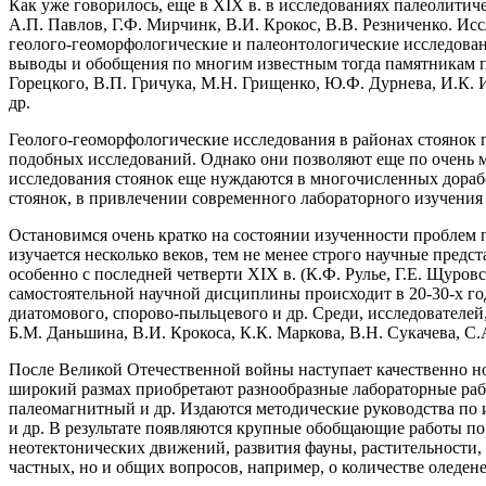
Как уже говорилось, еще в XIX в. в исследованиях палеолитич
А.П. Павлов, Г.Ф. Мирчинк, В.И. Крокос, В.В. Резниченко. Ис
геолого-геоморфологические и палеонтологические исследован
выводы и обобщения по многим известным тогда памятникам па
Горецкого, В.П. Гричука, М.Н. Грищенко, Ю.Ф. Дурнева, И.К. 
др.
Геолого-геоморфологические исследования в районах стоянок 
подобных исследований. Однако они позволяют еще по очень м
исследования стоянок еще нуждаются в многочисленных дораб
стоянок, в привлечении современного лабораторного изучени
Остановимся очень кратко на состоянии изученности проблем 
изучается несколько веков, тем не менее строго научные пред
особенно с последней четверти XIX в. (К.Ф. Рулье, Г.Е. Щуров
самостоятельной научной дисциплины происходит в 20-30-х г
диатомового, спорово-пыльцевого и др. Среди, исследователей
Б.М. Даньшина, В.И. Крокоса, К.К. Маркова, В.Н. Сукачева, С.
После Великой Отечественной войны наступает качественно н
широкий размах приобретают разнообразные лабораторные раб
палеомагнитный и др. Издаются методические руководства по 
и др. В результате появляются крупные обобщающие работы по
неотектонических движений, развития фауны, растительности,
частных, но и общих вопросов, например, о количестве оледене