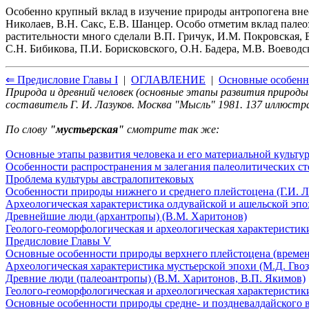
Особенно крупный вклад в изучение природы антропогена внес
Николаев, В.Н. Сакс, Е.В. Шанцер. Особо отметим вклад палео
растительности много сделали В.П. Гричук, И.М. Покровская, 
С.Н. Бибикова, П.И. Борисковского, О.Н. Бадера, М.В. Воеводск
⇐ Предисловие Главы I
|
ОГЛАВЛЕНИЕ
|
Основные особенн
Природа и древний человек (основные этапы развития природы
составитель Г. И. Лазуков. Москва "Мысль" 1981. 137 иллюст
По слову
"мустьерская"
смотрите так же:
Основные этапы развития человека и его материальной культу
Особенности распространения м залегания палеолитических с
Проблема культуры австралопитековых
Особенности природы нижнего и среднего плейстоцена (Г.И. Л
Археологическая характеристика олдувайской и ашельской эпох
Древнейшие люди (архантропы) (В.М. Харитонов)
Геолого-геоморфологическая и археологическая характеристики
Предисловие Главы V
Основные особенности природы верхнего плейстоцена (времени
Археологическая характеристика мустьерской эпохи (М.Д. Гвоз
Древние люди (палеоантропы) (В.М. Харитонов, В.П. Якимов)
Геолого-геоморфологическая и археологическая характеристики
Основные особенности природы средне- и поздневалдайского в