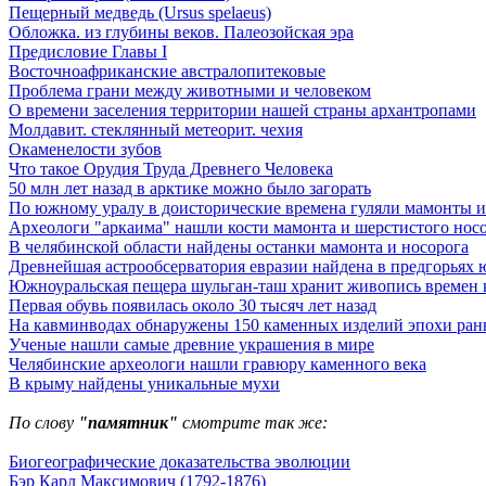
Пещерный медведь (Ursus spelaeus)
Обложка. из глубины веков. Палеозойская эра
Предисловие Главы I
Восточноафриканские австралопитековые
Проблема грани между животными и человеком
О времени заселения территории нашей страны архантропами
Молдавит. стеклянный метеорит. чехия
Окаменелости зубов
Что такое Орудия Труда Древнего Человека
50 млн лет назад в арктике можно было загорать
По южному уралу в доисторические времена гуляли мамонты и
Археологи "аркаима" нашли кости мамонта и шерстистого нос
В челябинской области найдены останки мамонта и носорога
Древнейшая астрообсерватория евразии найдена в предгорьях 
Южноуральская пещера шульган-таш хранит живопись времен 
Первая обувь появилась около 30 тысяч лет назад
На кавминводах обнаружены 150 каменных изделий эпохи ран
Ученые нашли самые древние украшения в мире
Челябинские археологи нашли гравюру каменного века
В крыму найдены уникальные мухи
По слову
"памятник"
смотрите так же:
Биогеографические доказательства эволюции
Бэр Карл Максимович (1792-1876)