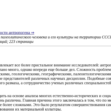
ости антропогена ⇒
 палеолитического человека и его культуры на территории СССР
раций; 223 страницы
екает все более пристальное внимание исследователей: антропо
лано много, однако впереди еще больше дел. Сложность проблем
ескими, геологическими, географическими, палеонтологическим
ие представителей различных научных дисциплин. Подобные совм
го размаха, а сотрудничество ученых различных специальностей
ть на основе анализа многих естественно-исторических и соци
нь различна. Главная причина этого заключалась в том, что по м
более сложными. Это было результатом совершенствования самог
вовании их материальной культуры.