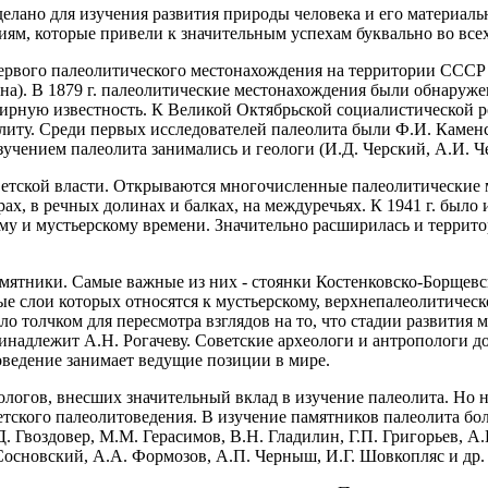
делано для изучения развития природы человека и его материаль
ям, которые привели к значительным успехам буквально во всех
вого палеолитического местонахождения на территории СССР про
ина). В 1879 г. палеолитические местонахождения были обнаруж
мирную известность. К Великой Октябрьской социалистической 
литу. Среди первых исследователей палеолита были Ф.И. Каменс
изучением палеолита занимались и геологи (И.Д. Черский, А.И.
етской власти. Открываются многочисленные палеолитические 
 в речных долинах и балках, на междуречьях. К 1941 г. было изве
му и мустьерскому времени. Значительно расширилась и террито
ятники. Самые важные из них - стоянки Костенковско-Борщевск
ые слои которых относятся к мустьерскому, верхнепалеолитичес
ло толчком для пересмотра взглядов на то, что стадии развития
инадлежит А.Н. Рогачеву. Советские археологи и антропологи до
оведение занимает ведущие позиции в мире.
логов, внесших значительный вклад в изучение палеолита. Но н
етского палеолитоведения. В изучение памятников палеолита бо
. Гвоздовер, М.М. Герасимов, В.Н. Гладилин, Г.П. Григорьев, А
 Сосновский, А.А. Формозов, А.П. Черныш, И.Г. Шовкопляс и др.