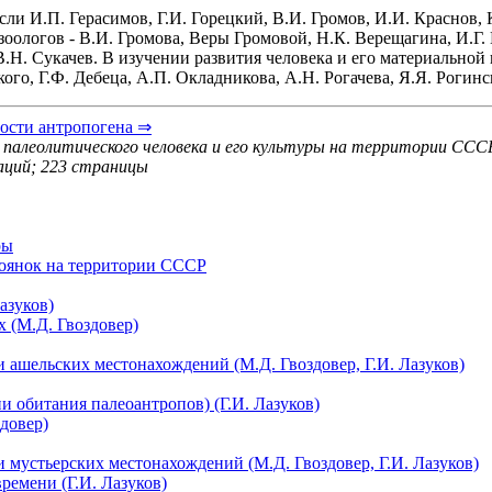
ли И.П. Герасимов, Г.И. Горецкий, В.И. Громов, И.И. Краснов, 
зоологов - В.И. Громова, Веры Громовой, Н.К. Верещагина, И.Г
В.Н. Сукачев. В изучении развития человека и его материальной
ого, Г.Ф. Дебеца, А.П. Окладникова, А.Н. Рогачева, Я.Я. Рогинс
ости антропогена ⇒
 палеолитического человека и его культуры на территории СССР
раций; 223 страницы
ры
тоянок на территории СССР
азуков)
 (М.Д. Гвоздовер)
 ашельских местонахождений (М.Д. Гвоздовер, Г.И. Лазуков)
 обитания палеоантропов) (Г.И. Лазуков)
довер)
 мустьерских местонахождений (М.Д. Гвоздовер, Г.И. Лазуков)
ремени (Г.И. Лазуков)