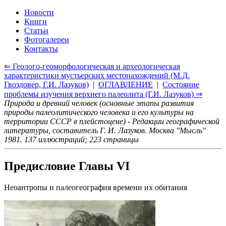
Новости
Книги
Статьи
Фотогалереи
Контакты
⇐ Геолого-геоморфологическая и археологическая
характеристики мустьерских местонахождений (М.Д.
Гвоздовер, Г.И. Лазуков)
|
ОГЛАВЛЕНИЕ
|
Состояние
проблемы изучения верхнего палеолита (Г.И. Лазуков) ⇒
Природа и древний человек (основные этапы развития
природы палеолитического человека и его культуры на
территории СССР в плейстоцене) - Редакции географической
литературы, составитель Г. И. Лазуков. Москва "Мысль"
1981. 137 иллюстраций; 223 страницы
Предисловие Главы VI
Неоантропы и палеогеография времени их обитания