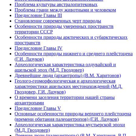
Проблема культуры австралопитековых
Проблема грани между животными и человеком
Предисловие Главы III
Становление современных черт природы
Особенности природы умеренных пространств
территории СССР
Особенности природы арктических и субарктических
пространств
Предисловие Главы IV
Особенности природы нижнего и среднего плейстоцена
(Г.И. Лазуков)
Археологическая характеристика олдувайской и
ашельской эпох (М.Д. Гвоздовер)
Древнейшие люди (архантропы) (В.М. Харитонов)
Геолого-геоморфологическая и археологическая
характеристики ашельских местонахождений (М.Д.
Гвоздовер, Г.И. Лазуков)
О времени заселения территории нашей страны
архантропами
Предисловие Главы V
Основные особенности природы верхнего плейстоцена
(времени обитания палеоантропов) (Г.И. Лазуков)
Археологическая характеристика мустьерской эпохи
(М.Д. Гвоздовер)
Древние люди (палеоантропы) (В.М. Харитонов, В.П.