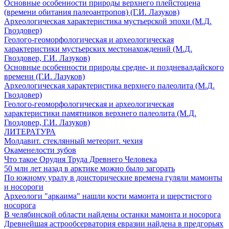
Основные особенности природы верхнего плейстоцена
(времени обитания палеоантропов) (Г.И. Лазуков)
Археологическая характеристика мустьерской эпохи (М.Д.
Гвоздовер)
Геолого-геоморфологическая и археологическая
характеристики мустьерских местонахождений (М.Д.
Гвоздовер, Г.И. Лазуков)
Основные особенности природы средне- и поздневалдайского
времени (Г.И. Лазуков)
Археологическая характеристика верхнего палеолита (М.Д.
Гвоздовер)
Геолого-геоморфологическая и археологическая
характеристики памятников верхнего палеолита (М.Д.
Гвоздовер, Г.И. Лазуков)
ЛИТЕРАТУРА
Молдавит. стеклянный метеорит. чехия
Окаменелости зубов
Что такое Орудия Труда Древнего Человека
50 млн лет назад в арктике можно было загорать
По южному уралу в доисторические времена гуляли мамонты
и носороги
Археологи "аркаима" нашли кости мамонта и шерстистого
носорога
В челябинской области найдены останки мамонта и носорога
Древнейшая астрообсерватория евразии найдена в предгорьях