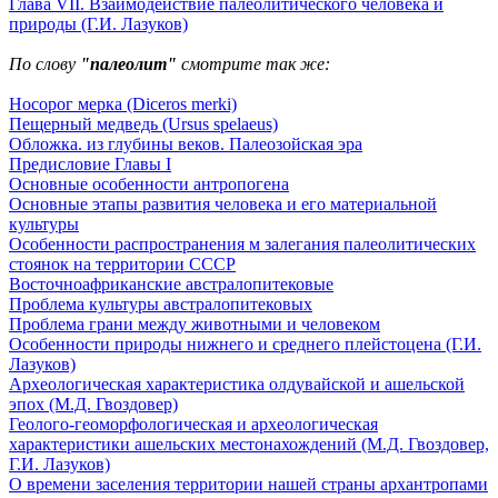
Глава VII. Взаимодействие палеолитического человека и
природы (Г.И. Лазуков)
По слову
"палеолит"
смотрите так же:
Носорог мерка (Diceros merki)
Пещерный медведь (Ursus spelaeus)
Обложка. из глубины веков. Палеозойская эра
Предисловие Главы I
Основные особенности антропогена
Основные этапы развития человека и его материальной
культуры
Особенности распространения м залегания палеолитических
стоянок на территории СССР
Восточноафриканские австралопитековые
Проблема культуры австралопитековых
Проблема грани между животными и человеком
Особенности природы нижнего и среднего плейстоцена (Г.И.
Лазуков)
Археологическая характеристика олдувайской и ашельской
эпох (М.Д. Гвоздовер)
Геолого-геоморфологическая и археологическая
характеристики ашельских местонахождений (М.Д. Гвоздовер,
Г.И. Лазуков)
О времени заселения территории нашей страны архантропами