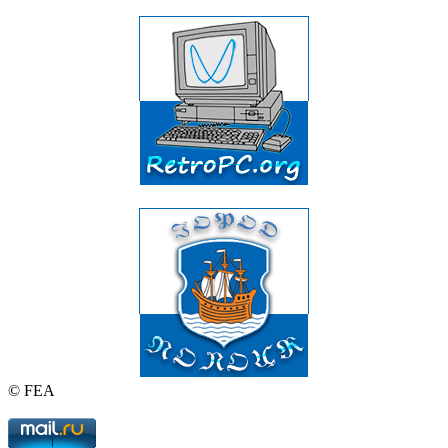
© FEA