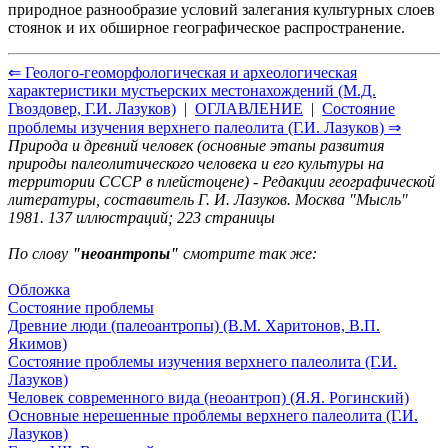
природное разнообразие условий залегания культурных слоев
стоянок и их обширное географическое распространение.
⇐ Геолого-геоморфологическая и археологическая
характеристики мустьерских местонахождений (М.Д.
Гвоздовер, Г.И. Лазуков)
|
ОГЛАВЛЕНИЕ
|
Состояние
проблемы изучения верхнего палеолита (Г.И. Лазуков) ⇒
Природа и древний человек (основные этапы развития
природы палеолитического человека и его культуры на
территории СССР в плейстоцене) - Редакции географической
литературы, составитель Г. И. Лазуков. Москва "Мысль"
1981. 137 иллюстраций; 223 страницы
По слову
"неоантропы"
смотрите так же:
Обложка
Состояние проблемы
Древние люди (палеоантропы) (В.М. Харитонов, В.П.
Якимов)
Состояние проблемы изучения верхнего палеолита (Г.И.
Лазуков)
Человек современного вида (неоантроп) (Я.Я. Рогинский)
Основные нерешенные проблемы верхнего палеолита (Г.И.
Лазуков)