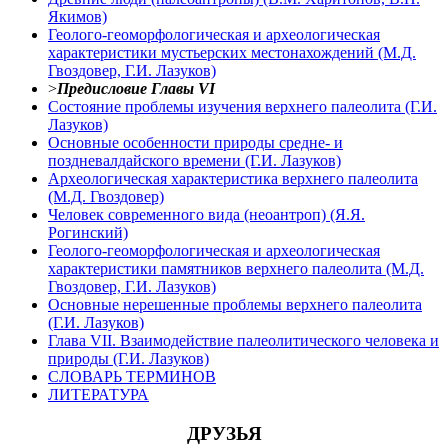
Якимов)
Геолого-геоморфологическая и археологическая
характеристики мустьерских местонахождений (М.Д.
Гвоздовер, Г.И. Лазуков)
>
Предисловие Главы VI
Состояние проблемы изучения верхнего палеолита (Г.И.
Лазуков)
Основные особенности природы средне- и
поздневалдайского времени (Г.И. Лазуков)
Археологическая характеристика верхнего палеолита
(М.Д. Гвоздовер)
Человек современного вида (неоантроп) (Я.Я.
Рогинский)
Геолого-геоморфологическая и археологическая
характеристики памятников верхнего палеолита (М.Д.
Гвоздовер, Г.И. Лазуков)
Основные нерешенные проблемы верхнего палеолита
(Г.И. Лазуков)
Глава VII. Взаимодействие палеолитического человека и
природы (Г.И. Лазуков)
СЛОВАРЬ ТЕРМИНОВ
ЛИТЕРАТУРА
ДРУЗЬЯ