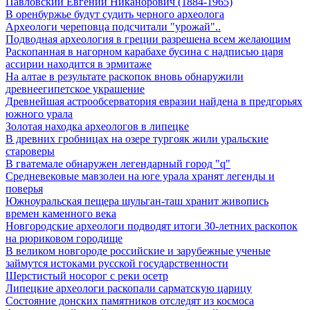
Павловский Евгений Никанорович (1884-1965)
В оренбуржье будут судить черного археолога
Археологи череповца подсчитали "урожай"..
Подводная археология в греции разрешена всем желающим
Раскопанная в нагорном карабахе бусина с надписью царя
ассирии находится в эрмитаже
На алтае в результате раскопок вновь обнаружили
древнеегипетское украшение
Древнейшая астрообсерватория евразии найдена в предгорьях
южного урала
Золотая находка археологов в липецке
В древних гробницах на озере тургояк жили уральские
староверы
В гватемале обнаружен легендарный город "q"
Средневековые мавзолеи на юге урала хранят легенды и
поверья
Южноуральская пещера шульган-таш хранит живопись
времен каменного века
Новгородские археологи подводят итоги 30-летних раскопок
на рюриковом городище
В великом новгороде российские и зарубежные ученые
займутся истоками русской государственности
Шерстистый носорог с реки осетр
Липецкие археологи раскопали сарматскую царицу
Состояние донских памятников отследят из космоса