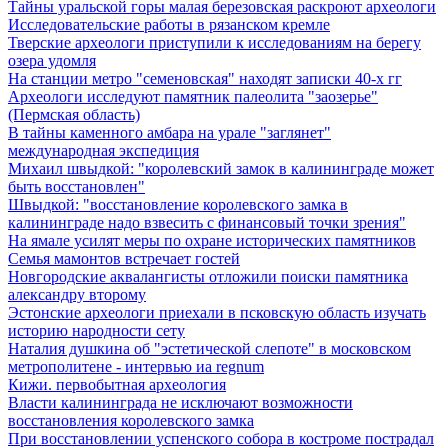
Тайны уральской горы малая березовская раскроют археологи
Исследовательские работы в рязанском кремле
Тверские археологи приступили к исследованиям на берегу
озера удомля
На станции метро "семеновская" находят записки 40-х гг
Археологи исследуют памятник палеолита "заозерье"
(Пермская область)
В тайны каменного амбара на урале "заглянет"
международная экспедиция
Михаил швыдкой: "королевский замок в калининграде может
быть восстановлен"
Швыдкой: "восстановление королевского замка в
калининграде надо взвесить с финансовый точки зрения"
На ямале усилят меры по охране исторических памятников
Семья мамонтов встречает гостей
Новгородские аквалангисты отложили поиски памятника
александру второму
Эстонские археологи приехали в псковскую область изучать
историю народности сету
Наталия душкина об "эстетической слепоте" в московском
метрополитене - интервью иа regnum
Кижи. первобытная археология
Власти калининграда не исключают возможности
восстановления королевского замка
При восстановлении успенского собора в костроме пострадал