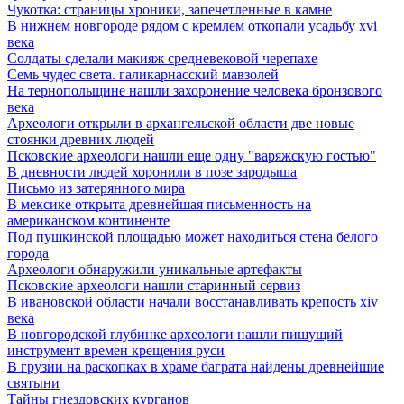
Чукотка: страницы хроники, запечетленные в камне
В нижнем новгороде рядом с кремлем откопали усадьбу xvi
века
Солдаты сделали макияж средневековой черепахе
Семь чудес света. галикарнасский мавзолей
На тернопольщине нашли захоронение человека бронзового
века
Археологи открыли в архангельской области две новые
стоянки древних людей
Псковские археологи нашли еще одну "варяжскую гостью"
В дневности людей хоронили в позе зародыша
Письмо из затерянного мира
В мексике открыта древнейшая письменность на
американском континенте
Под пушкинской площадью может находиться стена белого
города
Археологи обнаружили уникальные артефакты
Псковские археологи нашли старинный сервиз
В ивановской области начали восстанавливать крепость xiv
века
В новгородской глубинке археологи нашли пишущий
инструмент времен крещения руси
В грузии на раскопках в храме баграта найдены древнейшие
святыни
Тайны гнездовских курганов