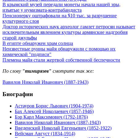
В крымский музей передали монеты начала нашей эры,
изъятые у нумизмата-контрабандиста
Пенсионерку оштрафовали на $10 тыс. за разрушение
культурного слоя
Доктор исторических наук археолог гамлет петросян называет
исключительным явлением культуры армянские надгробия
старой джульфы
В египте обнаружен храм солнца
Неизвестные руины майя обнаружили с помощью их
химической "подписи"
Племена майя стали жертвой собственной беспечности
По слову
"тимирязев"
смотрите так же:
Вавилов Николай Иванович (1887-1943)
Биографии
Астауров Борис Львович (1904-1974)
Бах Алексей Николаевич (1857-1946)
Бэр Карл Максимович (1792-1876)
Вавилов Николай Иванович (1887-1943)
Введенский Николай Евгеньевич (1852-1922)
Вейсман Август (1834-1914)