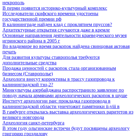
некрополь
В перми появится историко-культурный комплекс
Исследователи скифского времени удостоены
государственной премии рф
В калининграде найден клад с проклятием пруссов?
Архитектурные открытия случаются даже в кремле
Основные направления деятельности краеведческого музея
игринского района в 2005 г
Во владимире во время раскопок найдена свинцовая актовая
печать
Для развития культуры ставрополья требуются
дополнительные средства
Продажа ценностей с раскопок стала организованным
бизнесом (Ставрополье)
Археологи внесут коррективы в трассу газопровода к
калининградской тэц-2?
Минкультуры азеpбайджана распространило заявление по
поводу начала аpмянами археологических раскопок в шуше
Институт археологии ран: прокладка газопровода в
калининградской области уничтожит памятники ii-viii в
В гамбурге открылась выставка археологических раритетов из
великого новгорода
Археология санкт-петербурга
В этом году ольгинские встречи будут посвящены археологу
григорию гроздилову