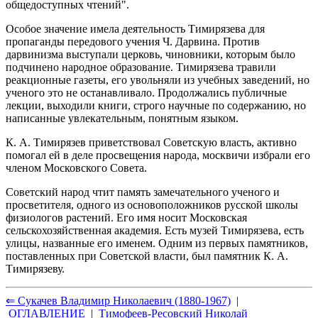
общедоступных чтений".
Особое значение имела деятельность Тимирязева для
пропаганды передового учения Ч. Дарвина. Против
дарвинизма выступали церковь, чиновники, которым было
подчинено народное образование. Тимирязева травили
реакционные газеты, его увольняли из учебных заведений, но
ученого это не останавливало. Продолжались публичные
лекции, выходили книги, строго научные по содержанию, но
написанные увлекательным, понятным языком.
К. А. Тимирязев приветствовал Советскую власть, активно
помогал ей в деле просвещения народа, москвичи избрали его
членом Московского Совета.
Советский народ чтит память замечательного ученого и
просветителя, одного из основоположников русской школы
физиологов растений. Его имя носит Московская
сельскохозяйственная академия. Есть музей Тимирязева, есть
улицы, названные его именем. Одним из первых памятников,
поставленных при Советской власти, был памятник К. А.
Тимирязеву.
⇐ Сукачев Владимир Николаевич (1880-1967)
|
ОГЛАВЛЕНИЕ
|
Тимофеев-Ресовский Николай