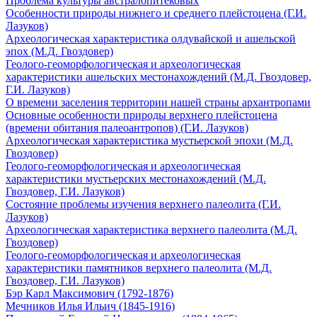
Проблема культуры австралопитековых
Особенности природы нижнего и среднего плейстоцена (Г.И.
Лазуков)
Археологическая характеристика олдувайской и ашельской
эпох (М.Д. Гвоздовер)
Геолого-геоморфологическая и археологическая
характеристики ашельских местонахождений (М.Д. Гвоздовер,
Г.И. Лазуков)
О времени заселения территории нашей страны архантропами
Основные особенности природы верхнего плейстоцена
(времени обитания палеоантропов) (Г.И. Лазуков)
Археологическая характеристика мустьерской эпохи (М.Д.
Гвоздовер)
Геолого-геоморфологическая и археологическая
характеристики мустьерских местонахождений (М.Д.
Гвоздовер, Г.И. Лазуков)
Состояние проблемы изучения верхнего палеолита (Г.И.
Лазуков)
Археологическая характеристика верхнего палеолита (М.Д.
Гвоздовер)
Геолого-геоморфологическая и археологическая
характеристики памятников верхнего палеолита (М.Д.
Гвоздовер, Г.И. Лазуков)
Бэр Карл Максимович (1792-1876)
Мечников Илья Ильич (1845-1916)