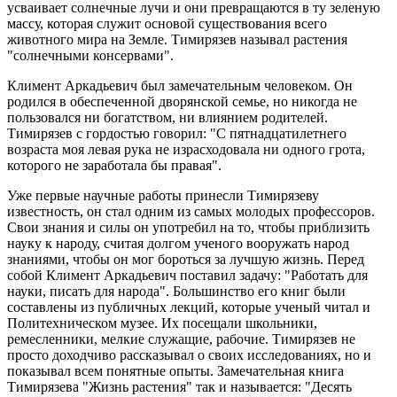
усваивает солнечные лучи и они превращаются в ту зеленую
массу, которая служит основой существования всего
животного мира на Земле. Тимирязев называл растения
"солнечными консервами".
Климент Аркадьевич был замечательным человеком. Он
родился в обеспеченной дворянской семье, но никогда не
пользовался ни богатством, ни влиянием родителей.
Тимирязев с гордостью говорил: "С пятнадцатилетнего
возраста моя левая рука не израсходовала ни одного грота,
которого не заработала бы правая".
Уже первые научные работы принесли Тимирязеву
известность, он стал одним из самых молодых профессоров.
Свои знания и силы он употребил на то, чтобы приблизить
науку к народу, считая долгом ученого вооружать народ
знаниями, чтобы он мог бороться за лучшую жизнь. Перед
собой Климент Аркадьевич поставил задачу: "Работать для
науки, писать для народа". Большинство его книг были
составлены из публичных лекций, которые ученый читал и
Политехническом музее. Их посещали школьники,
ремесленники, мелкие служащие, рабочие. Тимирязев не
просто доходчиво рассказывал о своих исследованиях, но и
показывал всем понятные опыты. Замечательная книга
Тимирязева "Жизнь растения" так и называется: "Десять