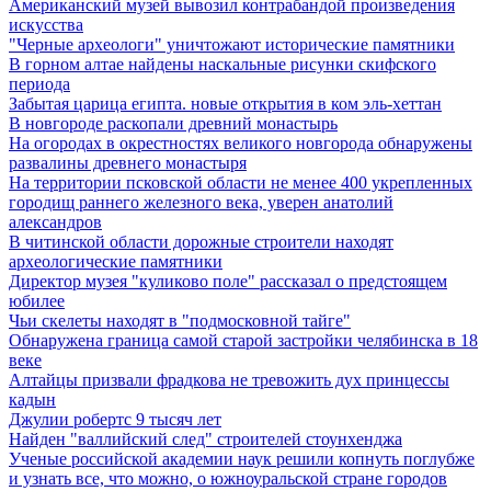
Американский музей вывозил контрабандой произведения
искусства
"Черные археологи" уничтожают исторические памятники
В горном алтае найдены наскальные рисунки скифского
периода
Забытая царица египта. новые открытия в ком эль-хеттан
В новгороде раскопали древний монастырь
На огородах в окрестностях великого новгорода обнаружены
развалины древнего монастыря
На территории псковской области не менее 400 укрепленных
городищ раннего железного века, уверен анатолий
александров
В читинской области дорожные строители находят
археологические памятники
Директор музея "куликово поле" рассказал о предстоящем
юбилее
Чьи скелеты находят в "подмосковной тайге"
Обнаружена граница самой старой застройки челябинска в 18
веке
Алтайцы призвали фрадкова не тревожить дух принцессы
кадын
Джулии робертс 9 тысяч лет
Найден "валлийский след" строителей стоунхенджа
Ученые российской академии наук решили копнуть поглубже
и узнать все, что можно, о южноуральской стране городов