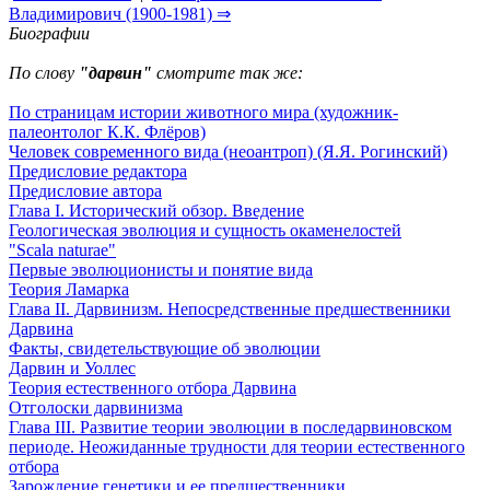
Владимирович (1900-1981) ⇒
Биографии
По слову
"дарвин"
смотрите так же:
По страницам истории животного мира (художник-
палеонтолог К.К. Флёров)
Человек современного вида (неоантроп) (Я.Я. Рогинский)
Предисловие редактора
Предисловие автора
Глава I. Исторический обзор. Введение
Геологическая эволюция и сущность окаменелостей
"Scala naturae"
Первые эволюционисты и понятие вида
Теория Ламарка
Глава II. Дарвинизм. Непосредственные предшественники
Дарвина
Факты, свидетельствующие об эволюции
Дарвин и Уоллес
Теория естественного отбора Дарвина
Отголоски дарвинизма
Глава III. Развитие теории эволюции в последарвиновском
периоде. Неожиданные трудности для теории естественного
отбора
Зарождение генетики и ее предшественники