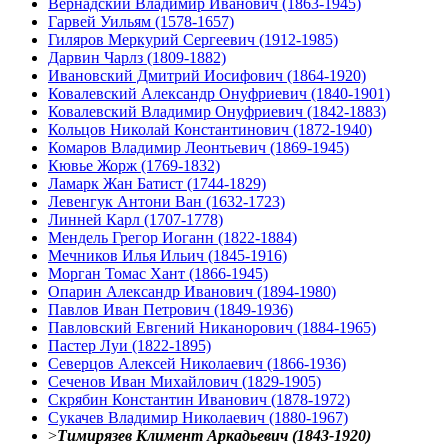
Вернадский Владимир Иванович (1863-1945)
Гарвей Уильям (1578-1657)
Гиляров Меркурий Сергеевич (1912-1985)
Дарвин Чарлз (1809-1882)
Ивановский Дмитрий Иосифович (1864-1920)
Ковалевский Александр Онуфриевич (1840-1901)
Ковалевский Владимир Онуфриевич (1842-1883)
Кольцов Николай Константинович (1872-1940)
Комаров Владимир Леонтьевич (1869-1945)
Кювье Жорж (1769-1832)
Ламарк Жан Батист (1744-1829)
Левенгук Антони Ван (1632-1723)
Линней Карл (1707-1778)
Мендель Грегор Иоганн (1822-1884)
Мечников Илья Ильич (1845-1916)
Морган Томас Хант (1866-1945)
Опарин Александр Иванович (1894-1980)
Павлов Иван Петрович (1849-1936)
Павловский Евгений Никанорович (1884-1965)
Пастер Луи (1822-1895)
Северцов Алексей Николаевич (1866-1936)
Сеченов Иван Михайлович (1829-1905)
Скрябин Константин Иванович (1878-1972)
Сукачев Владимир Николаевич (1880-1967)
>
Тимирязев Климент Аркадьевич (1843-1920)