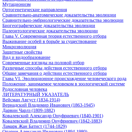
Мутационизм
Ортогенетические направления
Сравнительно-анатомические доказательства эволюции
Сравнительно-эмбриологические доказательства эволюции
Биогеографические доказательства эволюции
Палеонтологические доказательства эволюции
Глава V. Современная теория естественного отбора
Выживание особей в борьбе за существование
Микроэволюция
Защитные свойства
Вид и видообразование
Современные взгляды на половой отбор
Различные способы действия естественного отбора
Общие замечания о действии естественного отбора
Глава VI. Эволюционное происхождение человеческого рода
Положение, занимаемое человеком в зоологической системе
Родословная человека
ЛИТЕРАТУРНЫЙ УКАЗАТЕЛЬ
Вейсман Август (1834-1914)
Вернадский Владимир Иванович (1863-1945)
Дарвин Чарлз (1809-1882)
Ковалевский Александр Онуфриевич (1840-1901)
Ковалевский Владимир Онуфриевич (1842-1883)
Ламарк Жан Батист (1744-1829)
Опарин Александр Иванович (1894-1980)