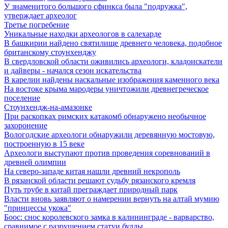
У знаменитого большого сфинкса была "подружка",
утверждает археолог
Третье погребение
Уникальные находки археологов в салехарде
В башкирии найдено святилище древнего человека, подобное
британскому стоунхенджу
В свердловской области оживились археологи, кладоискатели
и дайверы - начался сезон искательства
В карелии найдены наскальные изображения каменного века
На востоке крыма мародеры уничтожили древнегреческое
поселение
Стоунхендж-на-амазонке
При раскопках римских катакомб обнаружено необычное
захоронение
Вологодские археологи обнаружили деревянную мостовую,
построенную в 15 веке
Археологи выступают против проведения соревнований в
древней олимпии
На северо-западе китая нашли древний некрополь
В рязанской области решают судьбу рязанского кремля
Путь трубе в китай преграждает природный парк
Власти вновь заявляют о намерении вернуть на алтай мумию
"принцессы укока"
Боос: снос королевского замка в калининграде - варварство,
сравнимое с разрушением статуи будды