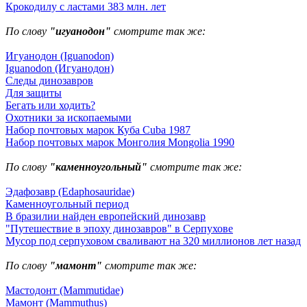
Крокодилу с ластами 383 млн. лет
По слову
"игуанодон"
смотрите так же:
Игуанодон (Iguanodon)
Iguanodon (Игуанодон)
Следы динозавров
Для защиты
Бегать или ходить?
Охотники за ископаемыми
Набор почтовых марок Куба Cuba 1987
Набор почтовых марок Монголия Mongolia 1990
По слову
"каменноугольный"
смотрите так же:
Эдафозавр (Edaphosauridae)
Каменноугольный период
В бразилии найден европейский динозавр
"Путешествие в эпоху динозавров" в Серпухове
Мусор под cерпуховом сваливают на 320 миллионов лет назад
По слову
"мамонт"
смотрите так же:
Мастодонт (Mammutidae)
Мамонт (Mammuthus)