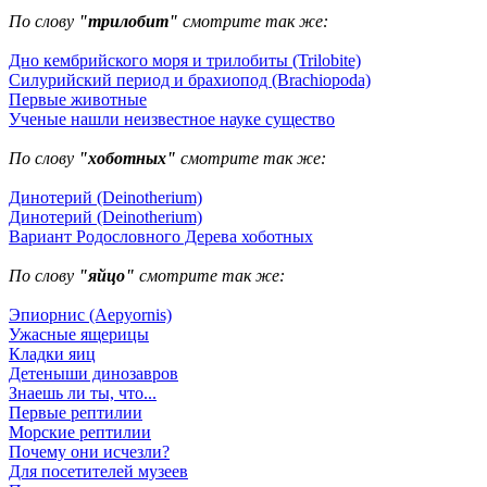
По слову
"трилобит"
смотрите так же:
Дно кембрийского моря и трилобиты (Trilobite)
Силурийский период и брахиопод (Brachiopoda)
Первые животные
Ученые нашли неизвестное науке существо
По слову
"хоботных"
смотрите так же:
Динотерий (Deinotherium)
Динотерий (Deinotherium)
Вариант Родословного Дерева хоботных
По слову
"яйцо"
смотрите так же:
Эпиорнис (Aepyornis)
Ужасные ящерицы
Кладки яиц
Детеныши динозавров
Знаешь ли ты, что...
Первые рептилии
Морские рептилии
Почему они исчезли?
Для посетителей музеев