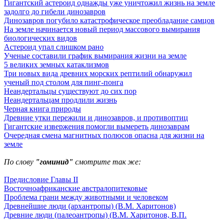
Гигантский астероид однажды уже уничтожил жизнь на земле
задолго до гибели динозавров
Динозавров погубило катастрофическое преобладание самцов
На земле начинается новый период массового вымирания
биологических видов
Астероид упал слишком рано
Ученые составили график вымирания жизни на земле
5 великих земных катаклизмов
Три новых вида древних морских рептилий обнаружил
ученый под столом для пинг-понга
Неандертальцы существуют до сих пор
Неандертальцам продлили жизнь
Черная книга природы
Древние утки пережили и динозавров, и противоптиц
Гигантские извержения помогли вымереть динозаврам
Очередная смена магнитных полюсов опасна для жизни на
земле
По слову
"гоминид"
смотрите так же:
Предисловие Главы II
Восточноафриканские австралопитековые
Проблема грани между животными и человеком
Древнейшие люди (архантропы) (В.М. Харитонов)
Древние люди (палеоантропы) (В.М. Харитонов, В.П.