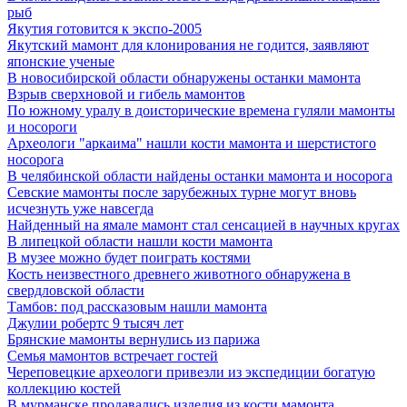
рыб
Якутия готовится к экспо-2005
Якутский мамонт для клонирования не годится, заявляют
японские ученые
В новосибирской области обнаружены останки мамонта
Взрыв сверхновой и гибель мамонтов
По южному уралу в доисторические времена гуляли мамонты
и носороги
Археологи "аркаима" нашли кости мамонта и шерстистого
носорога
В челябинской области найдены останки мамонта и носорога
Севские мамонты после зарубежных турне могут вновь
исчезнуть уже навсегда
Найденный на ямале мамонт стал сенсацией в научных кругах
В липецкой области нашли кости мамонта
В музее можно будет поиграть костями
Кость неизвестного древнего животного обнаружена в
свердловской области
Тамбов: под рассказовым нашли мамонта
Джулии робертс 9 тысяч лет
Брянские мамонты вернулись из парижа
Семья мамонтов встречает гостей
Череповецкие археологи привезли из экспедиции богатую
коллекцию костей
В мурманске продавались изделия из кости мамонта