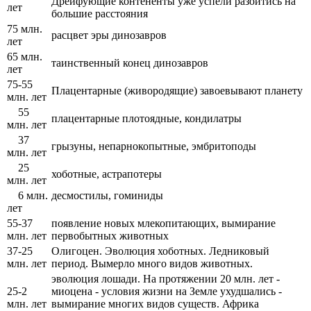
Дрейфующие контененты уже успели разойтись на
лет
большие расстояния
75 млн.
расцвет эры динозавров
лет
65 млн.
таинственный конец динозавров
лет
75-55
Плацентарные (живородящие) завоевывают планету
млн. лет
55
плацентарные плотоядные, кондилатры
млн. лет
37
грызуны, непарнокопытные, эмбритоподы
млн. лет
25
хоботные, астрапотеры
млн. лет
6 млн.
десмостилы, гоминиды
лет
55-37
появление новых млекопитающих, вымирание
млн. лет
первобытных животных
37-25
Олигоцен. Эволюция хоботных. Ледниковый
млн. лет
период. Вымерло много видов животных.
эволюция лошади. На протяжении 20 млн. лет -
25-2
миоцена - условия жизни на Земле ухудшались -
млн. лет
вымирание многих видов существ. Африка