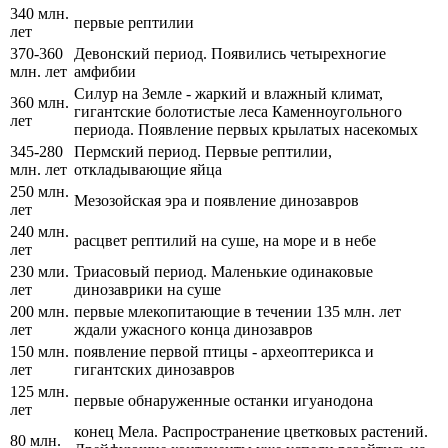
340 млн.
первые рептилии
лет
370-360
Девонский период. Появились четырехногие
млн. лет
амфибии
Силур на Земле - жаркий и влажный климат,
360 млн.
гигантские болотистые леса Каменноугольного
лет
периода. Появление первых крылатых насекомых
345-280
Пермский период. Первые рептилии,
млн. лет
откладывающие яйца
250 млн.
Мезозойская эра и появление динозавров
лет
240 млн.
расцвет рептилий на суше, на море и в небе
лет
230 мли.
Триасовый период. Маленькие одинаковые
лет
динозаврики на суше
200 млн.
первые млекопитающие в течении 135 млн. лет
лет
ждали ужасного конца динозавров
150 млн.
появление первой птицы - археоптерикса и
лет
гигантских динозавров
125 млн.
первые обнаруженные останки игуанодона
лет
конец Мела. Распространение цветковых растений.
80 млн.