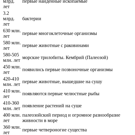
млрд.
первые найденные ископаемые
лет
3.2
млрд.
бактерии
лет
630 млн.
первые многоклеточные организмы
лет
580 млн.
первые животные с раковинами
лет
580-505
морские трилобиты. Кембрий (Палеозой)
млн. лет
450 млн.
появились первые позвоночные организмы
лет
420-410
первые животные, вышедшие на сушу
млн. лет
410 млн.
появляются первые челюстные рыбы
лет
410-360
появление растений на суше
млн. лет
400 млн.
палеозойский период и огромное разнообразие
лет
живности в море
360 млн.
первые четвероногие существа
лет