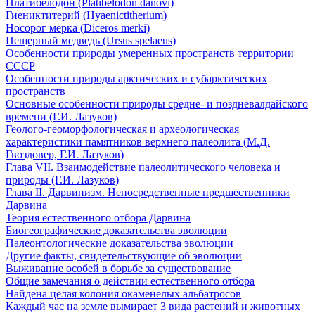
Платибелодон (Platibelodon danovi)
Гиениктитерий (Hyaenictitherium)
Носорог мерка (Diceros merki)
Пещерный медведь (Ursus spelaeus)
Особенности природы умеренных пространств территории
СССР
Особенности природы арктических и субарктических
пространств
Основные особенности природы средне- и поздневалдайского
времени (Г.И. Лазуков)
Геолого-геоморфологическая и археологическая
характеристики памятников верхнего палеолита (М.Д.
Гвоздовер, Г.И. Лазуков)
Глава VII. Взаимодействие палеолитического человека и
природы (Г.И. Лазуков)
Глава II. Дарвинизм. Непосредственные предшественники
Дарвина
Теория естественного отбора Дарвина
Биогеографические доказательства эволюции
Палеонтологические доказательства эволюции
Другие факты, свидетельствующие об эволюции
Выживание особей в борьбе за существование
Общие замечания о действии естественного отбора
Найдена целая колония окаменелых альбатросов
Каждый час на земле вымирает 3 вида растений и животных