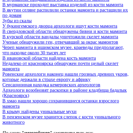
В мурманске проходит выставка изделий из кости мамонта
В якутии селяне распилили останки мамонта и растащили их
по домам
Зубы из скалы
У букингемского дворца археологи ищут кости мамонта
В свердловской области обнаружены бивни и кости мамонта
В курской области вандалы уничтожили скелет мамонта
Ученые обнаружили ген, отвечавший за окрас мамонтов
Череп мамонта в ишимском музее. краеведы предполагают,
что находке около 30 тысяч лет
В ивановской области найдена кость мамонта
Недалеко от красноярска обнаружен почти целый скелет
мамонта
Ровенские археологи наконец нашли грозных древних укров,
которые держали в страхе европу и африку
Сенсационная находка кемеровских археологов
Археологи возобновят раскопки в районе кладбища бадалык
(Красноярск)
В хмао нашли хорошо сохранившиеся останки взрослого
мамонта
В крыму найдены уникальные мухи
В пензенском музее хранится слепок с кости уникального
животного
По слову
"мезозойская"
смотрите так же: