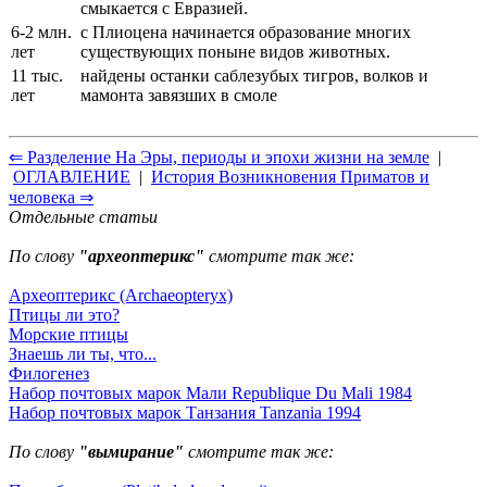
смыкается с Евразией.
6-2 млн.
с Плиоцена начинается образование многих
лет
существующих поныне видов животных.
11 тыс.
найдены останки саблезубых тигров, волков и
лет
мамонта завязших в смоле
⇐ Разделение На Эры, периоды и эпохи жизни на земле
|
ОГЛАВЛЕНИЕ
|
История Возникновения Приматов и
человека ⇒
Отдельные статьи
По слову
"археоптерикс"
смотрите так же:
Археоптерикс (Archaeopteryx)
Птицы ли это?
Морские птицы
Знаешь ли ты, что...
Филогенез
Набор почтовых марок Мали Republique Du Mali 1984
Набор почтовых марок Танзания Tanzania 1994
По слову
"вымирание"
смотрите так же: