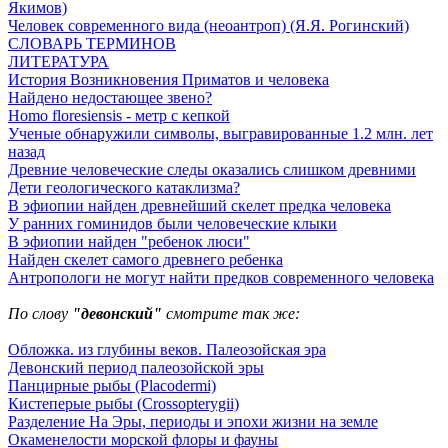
Якимов)
Человек современного вида (неоантроп) (Я.Я. Рогинский)
СЛОВАРЬ ТЕРМИНОВ
ЛИТЕРАТУРА
История Возникновения Приматов и человека
Найдено недостающее звено?
Homo floresiensis - метр с кепкой
Ученые обнаружили символы, выгравированные 1.2 млн. лет
назад
Древние человеческие следы оказались слишком древними
Дети геологического катаклизма?
В эфиопии найден древнейший скелет предка человека
У ранних гоминидов были человеческие клыки
В эфиопии найден "ребенок люси"
Найден скелет самого древнего ребенка
Антропологи не могут найти предков современного человека
По слову
"девонский"
смотрите так же:
Обложка. из глубины веков. Палеозойская эра
Девонский период палеозойской эры
Панцирные рыбы (Placodermi)
Кистеперые рыбы (Crossopterygii)
Разделение На Эры, периоды и эпохи жизни на земле
Окаменелости морской флоры и фауны