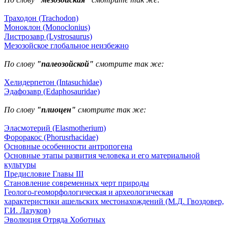
Траходон (Trachodon)
Моноклон (Monoclonius)
Листрозавр (Lystrosaurus)
Мезозойское глобальное неизбежно
По слову
"палеозойской"
смотрите так же:
Хелидерпетон (Intasuchidae)
Эдафозавр (Edaphosauridae)
По слову
"плиоцен"
смотрите так же:
Эласмотерий (Elasmotherium)
Фороракос (Phorusrhacidae)
Основные особенности антропогена
Основные этапы развития человека и его материальной
культуры
Предисловие Главы III
Становление современных черт природы
Геолого-геоморфологическая и археологическая
характеристики ашельских местонахождений (М.Д. Гвоздовер,
Г.И. Лазуков)
Эволюция Отряда Хоботных