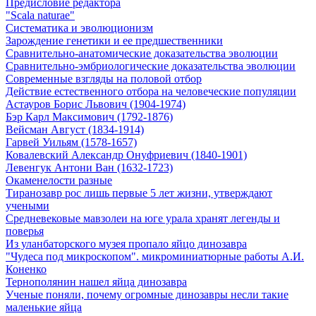
Предисловие редактора
"Scala naturae"
Систематика и эволюционизм
Зарождение генетики и ее предшественники
Сравнительно-анатомические доказательства эволюции
Сравнительно-эмбриологические доказательства эволюции
Современные взгляды на половой отбор
Действие естественного отбора на человеческие популяции
Астауров Борис Львович (1904-1974)
Бэр Карл Максимович (1792-1876)
Вейсман Август (1834-1914)
Гарвей Уильям (1578-1657)
Ковалевский Александр Онуфриевич (1840-1901)
Левенгук Антони Ван (1632-1723)
Окаменелости разные
Тиранозавр рос лишь первые 5 лет жизни, утверждают
учеными
Средневековые мавзолеи на юге урала хранят легенды и
поверья
Из уланбаторского музея пропало яйцо динозавра
"Чудеса под микроскопом". микроминиатюрные работы А.И.
Коненко
Тернополянин нашел яйца динозавра
Ученые поняли, почему огромные динозавры несли такие
маленькие яйца