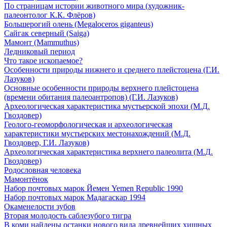
По страницам истории животного мира (художник-
палеонтолог К.К. Флёров)
Большерогий олень (Megaloceros giganteus)
Сайгак северный (Saiga)
Мамонт (Mammuthus)
Ледниковый период
Что такое ископаемое?
Особенности природы нижнего и среднего плейстоцена (Г.И.
Лазуков)
Основные особенности природы верхнего плейстоцена
(времени обитания палеоантропов) (Г.И. Лазуков)
Археологическая характеристика мустьерской эпохи (М.Д.
Гвоздовер)
Геолого-геоморфологическая и археологическая
характеристики мустьерских местонахождений (М.Д.
Гвоздовер, Г.И. Лазуков)
Археологическая характеристика верхнего палеолита (М.Д.
Гвоздовер)
Родословная человека
Мамонтёнок
Набор почтовых марок Йемен Yemen Republic 1990
Набор почтовых марок Мадагаскар 1994
Окаменелости зубов
Вторая молодость саблезубого тигра
В коми найдены останки нового вида древнейших хищных