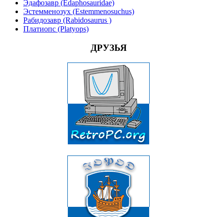
Эдафозавр (Edaphosauridae)
Эстемменозух (Estemmenosuchus)
Рабидозавр (Rabidosaurus )
Платиопс (Platyops)
ДРУЗЬЯ