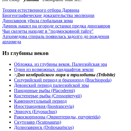
Теория естественного отбора Дарвина
Биогеографические доказательства эволюции
Динозавров убила глобальная зима
Дачник нашел на огороде останки предка динозавров
Чьи скелеты находят в "подмосковной тайге"
Архимедова спираль появилась задолго до рождения
архимеда
Из глубины веков
Обложка. из глубины веков. Палеозойская эра
Один из возможных ландшафтов земли
>
Дно кембрийского моря и трилобиты (Trilobite)
Силурийский период и брахиопод (Brachiopoda)
Девонский период палеозойской эры
Панцирные рыбы (Placodermi)
Кистеперые рыбы (Crossopterygii)
Каменноугольный период
Иностранцевия (Inostrancevia)
Эриозух (Eryosuchus)
Ракоскорпионы (Эвриптериды, eurypterida)
Скутозавр (Scutosaurus)
Долиозавриск (Doliosauriscus)