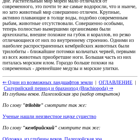
дне. Растительный мир морей мало отличался от
современного, это почти те же самые водоросли, что и нынче,
но зато животный мир совершенно отличен. Крупные,
активно плавающие в толще воды, подобно современным
рыбам, животные отсутствовали. Совершенно особыми,
теперь полностью вымершими организмами были
археохиаты, внешне похожие на губок и кораллов, но резко
отличающиеся от них по внутреннему строению. Одними из
наиболее распространенных кембрийских животных были
трилобиты - ближайшие потомки кольчатых червей, первыми
из всех животных приобретшие ноги. Большая часть из них
питалась морским илом. Гораздо больше похожи на
современных - древнейшие медузы и морские улитки.
⇐ Один из возможных ландшафтов земли
|
ОГЛАВЛЕНИЕ
|
Силурийский период и брахиопод (Brachiopoda) ⇒
Из глубины веков. Палеозойская эра (набор открыток)
По слову
"trilobite"
смотрите так же:
Ученые нашли неизвестное науке существо
По слову
"кембрийский"
смотрите так же:
Обложка. из глубины веков. Палеозойская эра