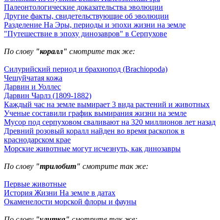
Палеонтологические доказательства эволюции
Другие факты, свидетельствующие об эволюции
Разделение На Эры, периоды и эпохи жизни на земле
"Путешествие в эпоху динозавров" в Серпухове
По слову
"коралл"
смотрите так же:
Силурийский период и брахиопод (Brachiopoda)
Чешуйчатая кожа
Дарвин и Уоллес
Дарвин Чарлз (1809-1882)
Каждый час на земле вымирает 3 вида растений и животных
Ученые составили график вымирания жизни на земле
Мусор под cерпуховом сваливают на 320 миллионов лет назад
Древний розовый коралл найден во время раскопок в
краснодарском крае
Морские животные могут исчезнуть, как динозавры
По слову
"трилобит"
смотрите так же:
Первые животные
История Жизни На земле в датах
Окаменелости морской флоры и фауны
По слову
"улитка"
смотрите так же: