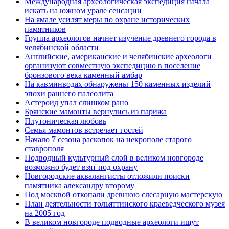
Международная археологическая экспедиция начала
искать на южном урале сенсации
На ямале усилят меры по охране исторических
памятников
Группа археологов начнет изучение древнего города в
челябинской области
Английские, американские и челябинские археологи
организуют совместную экспедицию в поселение
бронзового века каменный амбар
На кавминводах обнаружены 150 каменных изделий
эпохи раннего палеолита
Астероид упал слишком рано
Брянские мамонты вернулись из парижа
Плутоническая любовь
Семья мамонтов встречает гостей
Начало 7 сезона раскопок на некрополе старого
ставрополя
Подводный культурный слой в великом новгороде
возможно будет взят под охрану
Новгородские аквалангисты отложили поиски
памятника александру второму
Под москвой откопали древнюю слесарную мастерскую
План деятельности тольяттинского краеведческого музея
на 2005 год
В великом новгороде подводные археологи ищут