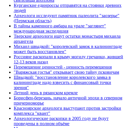
святилища аполлона
Курганские единроссы отправятся на стоянки древних
людей
Археологи исследуют памятник палеолита "заозерье"
(Пермская область)
В тайны каменного амбара на урале "заглянет"
международная экспедиция
Тверские археологи ищут остатки монастыря михаила
архангела
Михаил швыдкой: "королевский замок в калининграде
может быть восстановлен"
Россияне раскопали в крыму могилу гречанки, жившей
12-13 веков назад
Перемещение ценностей - ценность перемещения
"Варяжская гостья" открывает свою тайну псковичам
Швыдкой: "восстановление королевского замка в
калининграде надо взвесить с финансовый точки
зрения"
Летний день в рязанском кремле
Борисфен-березань. начало античной эпохи в северном
причерноморье
Красноярские археологи выступают против застройки
комплекса "квант"
Археологические раскопки в 2005 году не будут
проведены в полном объёме