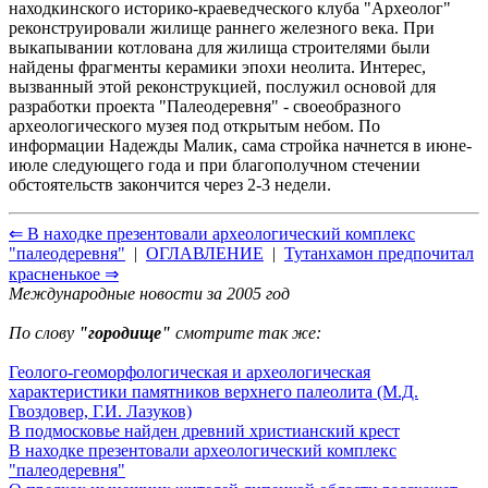
находкинского историко-краеведческого клуба "Археолог"
реконструировали жилище раннего железного века. При
выкапывании котлована для жилища строителями были
найдены фрагменты керамики эпохи неолита. Интерес,
вызванный этой реконструкцией, послужил основой для
разработки проекта "Палеодеревня" - своеобразного
археологического музея под открытым небом. По
информации Надежды Малик, сама стройка начнется в июне-
июле следующего года и при благополучном стечении
обстоятельств закончится через 2-3 недели.
⇐ В находке презентовали археологический комплекс
"палеодеревня"
|
ОГЛАВЛЕНИЕ
|
Тутанхамон предпочитал
красненькое ⇒
Международные новости за 2005 год
По слову
"городище"
смотрите так же:
Геолого-геоморфологическая и археологическая
характеристики памятников верхнего палеолита (М.Д.
Гвоздовер, Г.И. Лазуков)
В подмосковье найден древний христианский крест
В находке презентовали археологический комплекс
"палеодеревня"