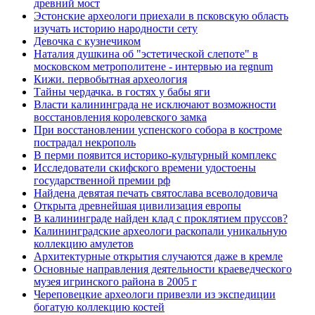
древний мост
Эстонские археологи приехали в псковскую область
изучать историю народности сету
Девочка с кузнечиком
Наталия душкина об "эстетической слепоте" в
московском метрополитене - интервью иа regnum
Кижи. первобытная археология
Тайны чердачка. в гостях у бабы яги
Власти калининграда не исключают возможности
восстановления королевского замка
При восстановлении успенского собора в костроме
пострадал некрополь
В перми появится историко-культурный комплекс
Исследователи скифского времени удостоены
государственной премии рф
Найдена девятая печать святослава всеволодовича
Открыта древнейшая цивилизация европы
В калининграде найден клад с проклятием пруссов?
Калининградские археологи раскопали уникальную
коллекцию амулетов
Архитектурные открытия случаются даже в кремле
Основные направления деятельности краеведческого
музея игринского района в 2005 г
Череповецкие археологи привезли из экспедиции
богатую коллекцию костей