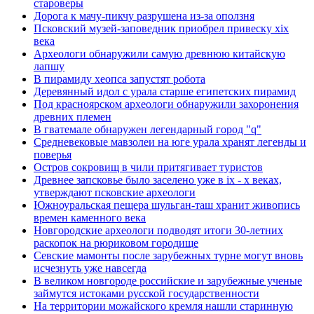
староверы
Дорога к мачу-пикчу разрушена из-за оползня
Псковский музей-заповедник приобрел привеску xix
века
Археологи обнаружили самую древнюю китайскую
лапшу
В пирамиду хеопса запустят робота
Деревянный идол с урала старше египетских пирамид
Под красноярском археологи обнаружили захоронения
древних племен
В гватемале обнаружен легендарный город "q"
Средневековые мавзолеи на юге урала хранят легенды и
поверья
Остров сокровищ в чили притягивает туристов
Древнее запсковье было заселено уже в ix - x веках,
утверждают псковские археологи
Южноуральская пещера шульган-таш хранит живопись
времен каменного века
Новгородские археологи подводят итоги 30-летних
раскопок на рюриковом городище
Севские мамонты после зарубежных турне могут вновь
исчезнуть уже навсегда
В великом новгороде российские и зарубежные ученые
займутся истоками русской государственности
На территории можайского кремля нашли старинную