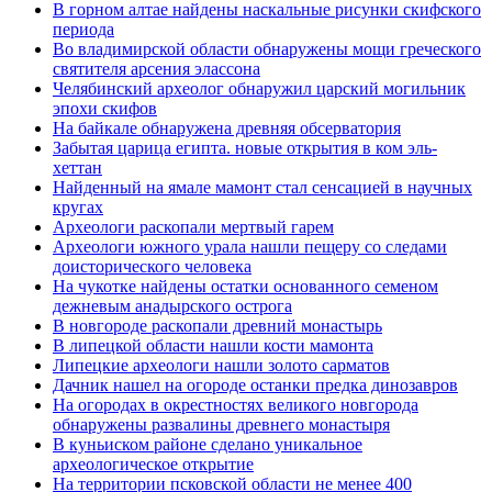
В горном алтае найдены наскальные рисунки скифского
периода
Во владимирской области обнаружены мощи греческого
святителя арсения элассона
Челябинский археолог обнаружил царский могильник
эпохи скифов
На байкале обнаружена древняя обсерватория
Забытая царица египта. новые открытия в ком эль-
хеттан
Найденный на ямале мамонт стал сенсацией в научных
кругах
Археологи раскопали мертвый гарем
Археологи южного урала нашли пещеру со следами
доисторического человека
На чукотке найдены остатки основанного семеном
дежневым анадырского острога
В новгороде раскопали древний монастырь
В липецкой области нашли кости мамонта
Липецкие археологи нашли золото сарматов
Дачник нашел на огороде останки предка динозавров
На огородах в окрестностях великого новгорода
обнаружены развалины древнего монастыря
В куньиском районе сделано уникальное
археологическое открытие
На территории псковской области не менее 400