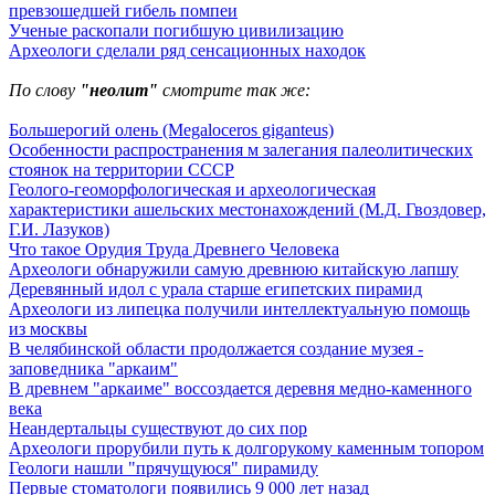
превзошедшей гибель помпеи
Ученые раскопали погибшую цивилизацию
Археологи сделали ряд сенсационных находок
По слову
"неолит"
смотрите так же:
Большерогий олень (Megaloceros giganteus)
Особенности распространения м залегания палеолитических
стоянок на территории СССР
Геолого-геоморфологическая и археологическая
характеристики ашельских местонахождений (М.Д. Гвоздовер,
Г.И. Лазуков)
Что такое Орудия Труда Древнего Человека
Археологи обнаружили самую древнюю китайскую лапшу
Деревянный идол с урала старше египетских пирамид
Археологи из липецка получили интеллектуальную помощь
из москвы
В челябинской области продолжается создание музея -
заповедника "аркаим"
В древнем "аркаиме" воссоздается деревня медно-каменного
века
Неандертальцы существуют до сих пор
Археологи прорубили путь к долгорукому каменным топором
Геологи нашли "прячущуюся" пирамиду
Первые стоматологи появились 9 000 лет назад