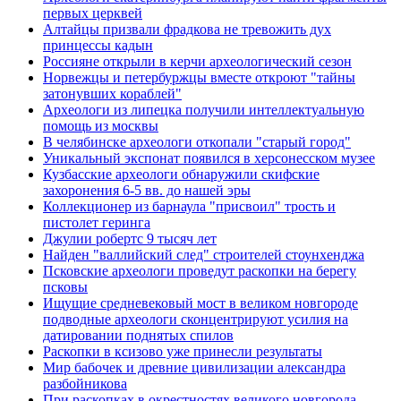
первых церквей
Алтайцы призвали фрадкова не тревожить дух
принцессы кадын
Россияне открыли в керчи археологический сезон
Норвежцы и петербуржцы вместе откроют "тайны
затонувших кораблей"
Археологи из липецка получили интеллектуальную
помощь из москвы
В челябинске археологи откопали "старый город"
Уникальный экспонат появился в херсонесском музее
Кузбасские археологи обнаружили скифские
захоронения 6-5 вв. до нашей эры
Коллекционер из барнаула "присвоил" трость и
пистолет геринга
Джулии робертс 9 тысяч лет
Найден "валлийский след" строителей стоунхенджа
Псковские археологи проведут раскопки на берегу
псковы
Ищущие средневековый мост в великом новгороде
подводные археологи сконцентрируют усилия на
датировании поднятых спилов
Раскопки в ксизово уже принесли результаты
Мир бабочек и древние цивилизации александра
разбойникова
При раскопках в окрестностях великого новгорода