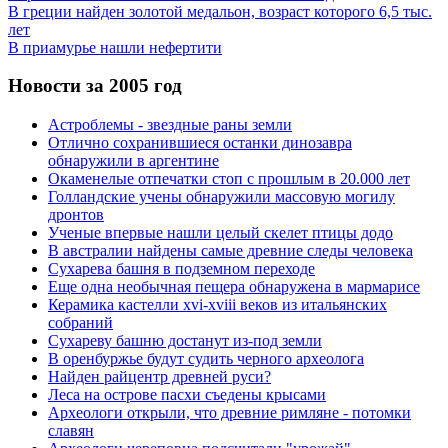
В греции найден золотой медальон, возраст которого 6,5 тыс.
лет
В приамурье нашли нефертити
Новости за 2005 год
Астроблемы - звездные раны земли
Отлично сохранившиеся останки динозавра
обнаружили в аргентине
Окаменелые отпечатки стоп с прошлым в 20.000 лет
Голландские учены обнаружили массовую могилу
дронтов
Ученые впервые нашли целый скелет птицы додо
В австралии найдены самые древние следы человека
Сухарева башня в подземном переходе
Еще одна необычная пещера обнаружена в мармарисе
Керамика кастелли xvi-xviii веков из итальянских
собраний
Сухареву башню достанут из-под земли
В оренбуржье будут судить черного археолога
Найден райцентр древней руси?
Леса на острове пасхи съедены крысами
Археологи открыли, что древние римляне - потомки
славян