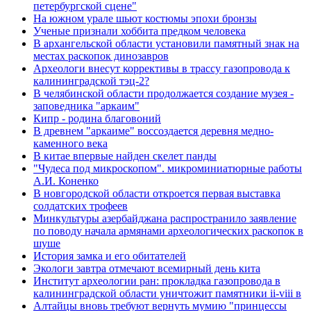
петербургской сцене"
На южном урале шьют костюмы эпохи бронзы
Ученые признали хоббита предком человека
В архангельской области установили памятный знак на
местах раскопок динозавров
Археологи внесут коррективы в трассу газопровода к
калининградской тэц-2?
В челябинской области продолжается создание музея -
заповедника "аркаим"
Кипр - родина благовоний
В древнем "аркаиме" воссоздается деревня медно-
каменного века
В китае впервые найден скелет панды
"Чудеса под микроскопом". микроминиатюрные работы
А.И. Коненко
В новгородской области откроется первая выставка
солдатских трофеев
Минкультуры азеpбайджана распространило заявление
по поводу начала аpмянами археологических раскопок в
шуше
История замка и его обитателей
Экологи завтра отмечают всемирный день кита
Институт археологии ран: прокладка газопровода в
калининградской области уничтожит памятники ii-viii в
Алтайцы вновь требуют вернуть мумию "принцессы