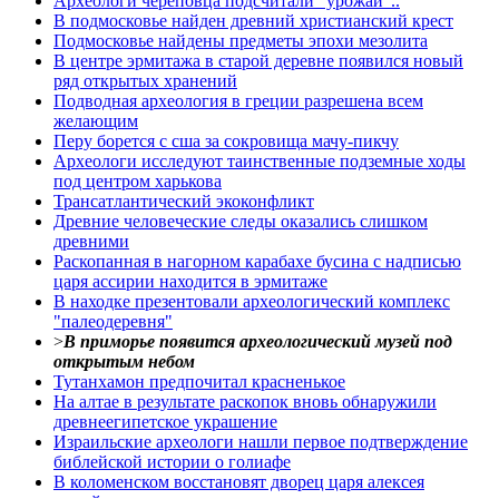
Археологи череповца подсчитали "урожай"..
В подмосковье найден древний христианский крест
Подмосковье найдены предметы эпохи мезолита
В центре эрмитажа в старой деревне появился новый
ряд открытых хранений
Подводная археология в греции разрешена всем
желающим
Перу борется с сша за сокровища мачу-пикчу
Археологи исследуют таинственные подземные ходы
под центром харькова
Трансатлантический экоконфликт
Древние человеческие следы оказались слишком
древними
Раскопанная в нагорном карабахе бусина с надписью
царя ассирии находится в эрмитаже
В находке презентовали археологический комплекс
"палеодеревня"
>
В приморье появится археологический музей под
открытым небом
Тутанхамон предпочитал красненькое
На алтае в результате раскопок вновь обнаружили
древнеегипетское украшение
Израильские археологи нашли первое подтверждение
библейской истории о голиафе
В коломенском восстановят дворец царя алексея