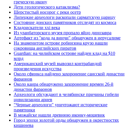
греческую икону
Дети геологического катаклизма?
Шерстистый носорог с реки осетр
Липецкие археологи раскопали сарматскую царицу
Состояние донских памятников отследят из космоса
Кладоискатели xxi века
Из уланбаторского музея пропало яйцо динозавра
Артефакт из "кода да винчи" обнаружен в иерусалиме
На знаменитом острове робинзона крузо нашли
сокровища английских пиратов
Guardian: на чилийском острове найден клад на $10
млрд
Американский музей вывозил контрабандой
произведения искусства
Около сфинкса найдено захоронение саисской династии
фараонов
Около каира обнаружено захоронение времен 26-й
династии фараонов
Археологи обсуждают в челябинске причины гибели
цивилизации ариев
"Черные археологи" уничтожают исторические
памятники
В можайске нашли древнюю иконку-мощевик
Город эпохи золотой орды обнаружен в окрестностях
кишинева