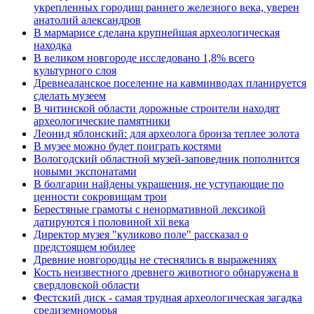
укрепленных городищ раннего железного века, уверен
анатолий александров
В мармарисе сделана крупнейшая археологическая
находка
В великом новгороде исследовано 1,8% всего
культурного слоя
Древнеаланское поселение на кавминводах планируется
сделать музеем
В читинской области дорожные строители находят
археологические памятники
Леонид яблонский: для археолога бронза теплее золота
В музее можно будет поиграть костями
Вологодский областной музей-заповедник пополнится
новыми экспонатами
В болгарии найдены украшения, не уступающие по
ценности сокровищам трои
Берестяные грамоты с ненормативной лексикой
датируются i половиной xii века
Директор музея "куликово поле" рассказал о
предстоящем юбилее
Древние новгородцы не стеснялись в выражениях
Кость неизвестного древнего животного обнаружена в
свердловской области
Фестский диск - самая трудная археологическая загадка
средиземноморья