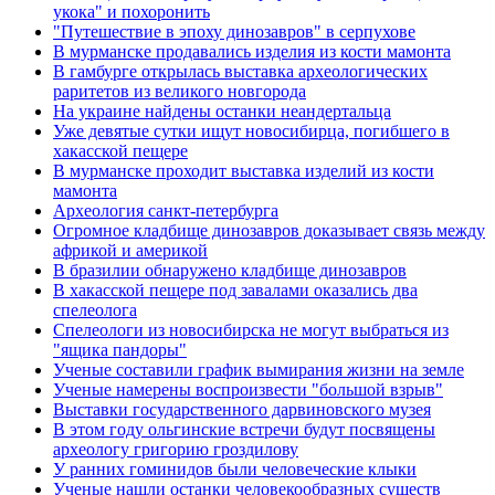
укока" и похоронить
"Путешествие в эпоху динозавров" в серпухове
В мурманске продавались изделия из кости мамонта
В гамбурге открылась выставка археологических
раритетов из великого новгорода
На украине найдены останки неандертальца
Уже девятые сутки ищут новосибирца, погибшего в
хакасской пещере
В мурманске проходит выставка изделий из кости
мамонта
Археология санкт-петербурга
Огромное кладбище динозавров доказывает связь между
африкой и америкой
В бразилии обнаружено кладбище динозавров
В хакасской пещере под завалами оказались два
спелеолога
Спелеологи из новосибирска не могут выбраться из
"ящика пандоры"
Ученые составили график вымирания жизни на земле
Ученые намерены воспроизвести "большой взрыв"
Выставки государственного дарвиновского музея
В этом году ольгинские встречи будут посвящены
археологу григорию гроздилову
У ранних гоминидов были человеческие клыки
Ученые нашли останки человекообразных существ