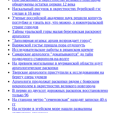
обнаружены остатки церкви 12 века
Наскальный рисунок в окрестностях бурейской гэс
сделан в 16 веке
Ученые российской академии наук решили копнуть
поглубже и узнать все, что можно, о южноуральской
стране городов
Тайны уральской горы малая березовская раскроют
археологи
"Заполярная игарка: архив возрождает город"
Варяжской гостье пришла пора отдохнуть
Исследовательские работы в рязанском кремле
Самарские археологи "докапываются" до тайн
подводного ставрополя-на-волге
На древнем могильнике в мурманской области идут
археологические раскопки
Тверские археологи приступили к исследованиям на
берегу озера удомля
Археологи продолжат раскопки рядом с боярским
некрополем в окрестностях великого новгорода
В перми из двухсот дорожных раскопок восстановлено
только 96
На станции метро "семеновская" находят записки 40-х
гг
На острове в эгейском море нашли развалины