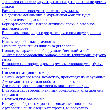
археологи сконцентрируют усилия на датировании поднятых
спилов
Раскопки в ксизово уже принесли результаты
На древнем могильнике в мурманской области идут
археологические раскопки
Борисфен-березань. начало античной эпохи в северном
причерноморье
В великом новгороде подводные археологи ищут древний
мост
Кижи. первобытная археология
Открыта древнейшая цивилизация европы
Подводные археологи обнаружили "великий мост"
Уникальное захоронение обнаружили на территории луцкого
замка
В нижнем новгороде рядом с кремлем откопали усадьбу xvi
века
Письмо из затерянного мира
Свитки мертвого моря, возможно, происходят из иерусалима
Американцы запустили роботов в черное море
Археологи раскапывают могильники в селе остров
В детском саду города чианг май обнаружили клад древней
керамики
Стоунхендж-на-амазонке
На амуре найдено захоронение эпохи железного века
Археологи нашли следы катастрофы, многократно