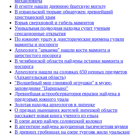
михайловича
В египте нашли древнюю братскую могилу
В израильской тюрьме обнаружен древнейший
христианский храм
Взрыв сверхновой и гибель мамонтов
Уникальная подводная находка сулит ученым
сенсационные открытия
По южному уралу в доисторические времена гуляли
мамонты и носороги
Археологи "аркаима" нашли кости мамонта и
шерстистого носорога
В челябинской области найдены останки мамонта и
носорога
Археологи нашли на соловках 650 ценных предметов
(Архангельская область)
"Волшебный мир глиняной игрушки" в музее-
заповеднике "Царицыно"
Древнейшая астрообсерватория евразии найдена в
предгорьях южного урала
Золотая находка археологов в липецке
О предках нынешних жителей липецкой области
расскажет новая книга ученого из ельца
В озере анзер найден соловецкий колокол
В аргентине найдена задушенная тысячелетняя мумия
В древних гробницах на озере тургояк жили уральские