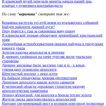
В крымский музей передали монеты начала нашей эры,
изъятые у нумизмата-контрабандиста
По слову
"керамика"
смотрите так же:
Керамика кастелли xvi-xviii веков из итальянских собраний
Найден райцентр древней руси?
Перу борется с сша за сокровища мачу-пикчу
В израильской тюрьме обнаружен древнейший христианский
храм
Древнейшая астрообсерватория евразии найдена в предгорьях
южного урала
Золотая находка археологов в липецке
В древних гробницах на озере тургояк жили уральские
староверы
Древнее запсковье было заселено уже в ix - x веках,
утверждают псковские археологи
Шерстистый носорог с реки осетр
На байкале обнаружена древняя обсерватория
Липецкие археологи нашли золото сарматов
В читинской области дорожные строители находят
археологические памятники
Леонид яблонский: для археолога бронза теплее золота
Жители омска заинтересовались археологией
Ищущие средневековый мост в великом новгороде подводные