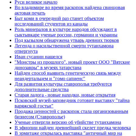
Руси великое начало
Во владимире во время раскопок найдена свинцовая
актовая печать
Быт коми в очередной раз станет объектом
исследований студентов из канады
Роль минералов в культуре народов обсуждают в
сыктывкаре ученые россии, германии и украины
Под кызылом обнаружена утварь древних тюрков
Легенда о насильственной смерти тутанхамона
отвергнута
Иван сусанин нашелся
"Монстры из прошлого". новый проект ООО "Вятские
динозавры" в музеях татарстана
Найден способ выявить генетическую связь между
неандертальцем и "гомо сапиенс"
Для развития культуры ставрополья требуются
дополнительные средства
Старая ладога - новые находки, новые открытия
Псковский музей-заповедник готовит выставку "тайна
варяжской гостьи"
Продажа ценностей с раскопок стала организованным
бизнесом (Ставрополье)
Ученые отвергли версию об убийстве тутанхамона
В эфиопии найден древнейший скелет предка человека
В эрмитаже открылась выставка "античный мир на