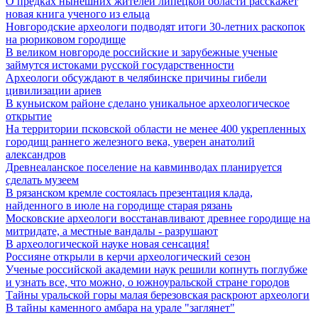
О предках нынешних жителей липецкой области расскажет
новая книга ученого из ельца
Новгородские археологи подводят итоги 30-летних раскопок
на рюриковом городище
В великом новгороде российские и зарубежные ученые
займутся истоками русской государственности
Археологи обсуждают в челябинске причины гибели
цивилизации ариев
В куньиском районе сделано уникальное археологическое
открытие
На территории псковской области не менее 400 укрепленных
городищ раннего железного века, уверен анатолий
александров
Древнеаланское поселение на кавминводах планируется
сделать музеем
В рязанском кремле состоялась презентация клада,
найденного в июле на городище старая рязань
Московские археологи восстанавливают древнее городище на
митридате, а местные вандалы - разрушают
В археологической науке новая сенсация!
Россияне открыли в керчи археологический сезон
Ученые российской академии наук решили копнуть поглубже
и узнать все, что можно, о южноуральской стране городов
Тайны уральской горы малая березовская раскроют археологи
В тайны каменного амбара на урале "заглянет"