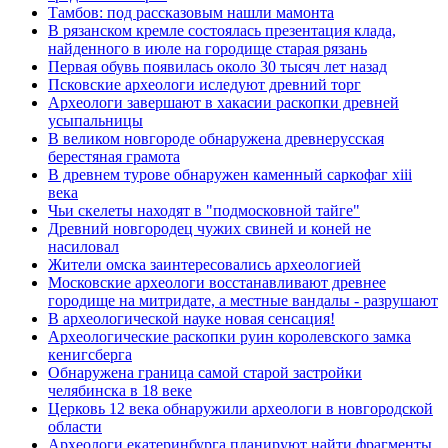
Тамбов: под рассказовым нашли мамонта
В рязанском кремле состоялась презентация клада,
найденного в июле на городище старая рязань
Первая обувь появилась около 30 тысяч лет назад
Псковские археологи иследуют древний торг
Археологи завершают в хакасии раскопки древней
усыпальницы
В великом новгороде обнаружена древнерусская
берестяная грамота
В древнем турове обнаружен каменный саркофаг xiii
века
Чьи скелеты находят в "подмосковной тайге"
Древний новгородец чужих свиней и коней не
насиловал
Жители омска заинтересовались археологией
Московские археологи восстанавливают древнее
городище на митридате, а местные вандалы - разрушают
В археологической науке новая сенсация!
Археологические раскопки руин королевского замка
кенигсберга
Обнаружена граница самой старой застройки
челябинска в 18 веке
Церковь 12 века обнаружили археологи в новгородской
области
Археологи екатеринбурга планируют найти фрагменты