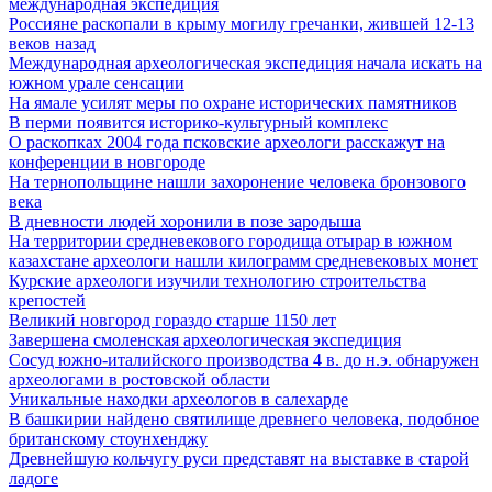
международная экспедиция
Россияне раскопали в крыму могилу гречанки, жившей 12-13
веков назад
Международная археологическая экспедиция начала искать на
южном урале сенсации
На ямале усилят меры по охране исторических памятников
В перми появится историко-культурный комплекс
О раскопках 2004 года псковские археологи расскажут на
конференции в новгороде
На тернопольщине нашли захоронение человека бронзового
века
В дневности людей хоронили в позе зародыша
На территории средневекового городища отырар в южном
казахстане археологи нашли килограмм средневековых монет
Курские археологи изучили технологию строительства
крепостей
Великий новгород гораздо старше 1150 лет
Завершена смоленская археологическая экспедиция
Сосуд южно-италийского производства 4 в. до н.э. обнаружен
археологами в ростовской области
Уникальные находки археологов в салехарде
В башкирии найдено святилище древнего человека, подобное
британскому стоунхенджу
Древнейшую кольчугу руси представят на выставке в старой
ладоге