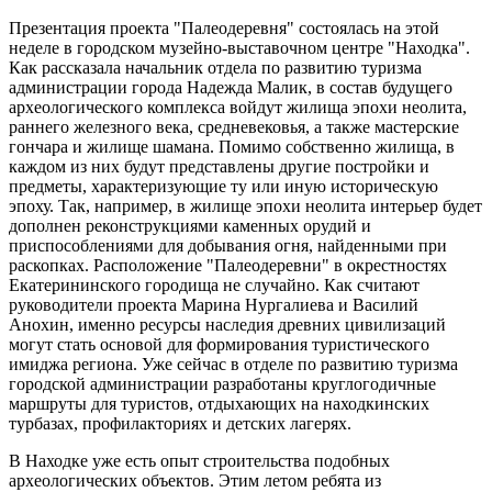
Презентация проекта "Палеодеревня" состоялась на этой
неделе в городском музейно-выставочном центре "Находка".
Как рассказала начальник отдела по развитию туризма
администрации города Надежда Малик, в состав будущего
археологического комплекса войдут жилища эпохи неолита,
раннего железного века, средневековья, а также мастерские
гончара и жилище шамана. Помимо собственно жилища, в
каждом из них будут представлены другие постройки и
предметы, характеризующие ту или иную историческую
эпоху. Так, например, в жилище эпохи неолита интерьер будет
дополнен реконструкциями каменных орудий и
приспособлениями для добывания огня, найденными при
раскопках. Расположение "Палеодеревни" в окрестностях
Екатерининского городища не случайно. Как считают
руководители проекта Марина Нургалиева и Василий
Анохин, именно ресурсы наследия древних цивилизаций
могут стать основой для формирования туристического
имиджа региона. Уже сейчас в отделе по развитию туризма
городской администрации разработаны круглогодичные
маршруты для туристов, отдыхающих на находкинских
турбазах, профилакториях и детских лагерях.
В Находке уже есть опыт строительства подобных
археологических объектов. Этим летом ребята из