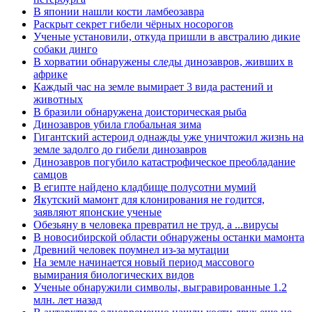
В японии нашли кости ламбеозавра
Раскрыт секрет гибели чёрных носорогов
Ученые установили, откуда пришли в австралию дикие
собаки динго
В хорватии обнаружены следы динозавров, живших в
африке
Каждый час на земле вымирает 3 вида растений и
животных
В бразили обнаружена доисторическая рыба
Динозавров убила глобальная зима
Гигантский астероид однажды уже уничтожил жизнь на
земле задолго до гибели динозавров
Динозавров погубило катастрофическое преобладание
самцов
В египте найдено кладбище полусотни мумий
Якутский мамонт для клонирования не годится,
заявляют японские ученые
Обезьяну в человека превратил не труд, а ...вирусы
В новосибирской области обнаружены останки мамонта
Древний человек поумнел из-за мутации
На земле начинается новый период массового
вымирания биологических видов
Ученые обнаружили символы, выгравированные 1.2
млн. лет назад