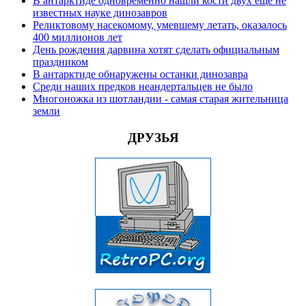
В антарктиде одновременно нашли кости двух еще не
известных науке динозавров
Реликтовому насекомому, умевшему летать, оказалось
400 миллионов лет
День рождения дарвина хотят сделать официальным
праздником
В антарктиде обнаружены останки динозавра
Среди наших предков неандертальцев не было
Многоножка из шотландии - самая старая жительница
земли
ДРУЗЬЯ