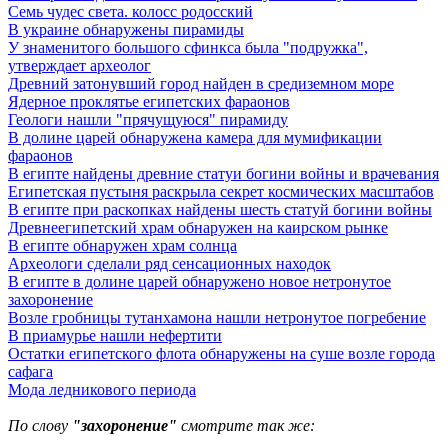
Семь чудес света. колосс родосский
В украине обнаружены пирамиды
У знаменитого большого сфинкса была "подружка",
утверждает археолог
Древний затонувший город найден в средиземном море
Ядерное проклятье египетских фараонов
Геологи нашли "прячущуюся" пирамиду
В долине царей обнаружена камера для мумификации
фараонов
В египте найдены древние статуи богини войны и врачевания
Египетская пустыня раскрыла секрет космических масштабов
В египте при раскопках найдены шесть статуй богини войны
Древнеегипетский храм обнаружен на каирском рынке
В египте обнаружен храм солнца
Археологи сделали ряд сенсационных находок
В египте в долине царей обнаружено новое нетронутое
захоронение
Возле гробницы тутанхамона нашли нетронутое погребение
В приамурье нашли нефертити
Остатки египетского флота обнаружены на суше возле города
сафага
Мода ледникового периода
По слову
"захоронение"
смотрите так же: