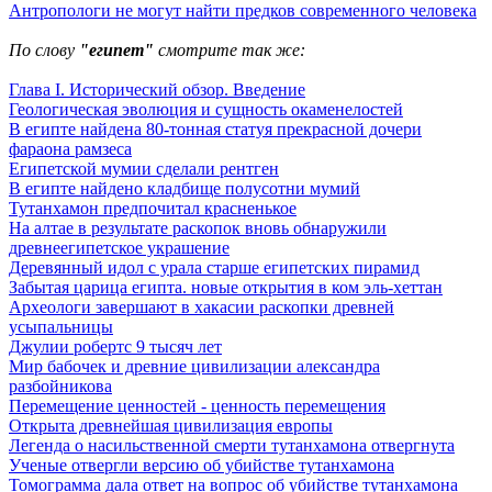
Антропологи не могут найти предков современного человека
По слову
"египет"
смотрите так же:
Глава I. Исторический обзор. Введение
Геологическая эволюция и сущность окаменелостей
В египте найдена 80-тонная статуя прекрасной дочери
фараона рамзеса
Египетской мумии сделали рентген
В египте найдено кладбище полусотни мумий
Тутанхамон предпочитал красненькое
На алтае в результате раскопок вновь обнаружили
древнеегипетское украшение
Деревянный идол с урала старше египетских пирамид
Забытая царица египта. новые открытия в ком эль-хеттан
Археологи завершают в хакасии раскопки древней
усыпальницы
Джулии робертс 9 тысяч лет
Мир бабочек и древние цивилизации александра
разбойникова
Перемещение ценностей - ценность перемещения
Открыта древнейшая цивилизация европы
Легенда о насильственной смерти тутанхамона отвергнута
Ученые отвергли версию об убийстве тутанхамона
Томограмма дала ответ на вопрос об убийстве тутанхамона