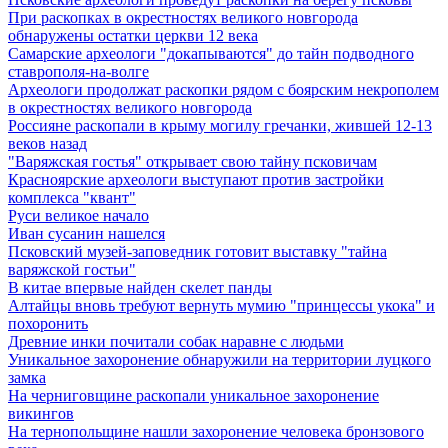
При раскопках в окрестностях великого новгорода
обнаружены остатки церкви 12 века
Самарские археологи "докапываются" до тайн подводного
ставрополя-на-волге
Археологи продолжат раскопки рядом с боярским некрополем
в окрестностях великого новгорода
Россияне раскопали в крыму могилу гречанки, жившей 12-13
веков назад
"Варяжская гостья" открывает свою тайну псковичам
Красноярские археологи выступают против застройки
комплекса "квант"
Руси великое начало
Иван сусанин нашелся
Псковский музей-заповедник готовит выставку "тайна
варяжской гостьи"
В китае впервые найден скелет панды
Алтайцы вновь требуют вернуть мумию "принцессы укока" и
похоронить
Древние инки почитали собак наравне с людьми
Уникальное захоронение обнаружили на территории луцкого
замка
На черниговщине раскопали уникальное захоронение
викингов
На тернопольщине нашли захоронение человека бронзового