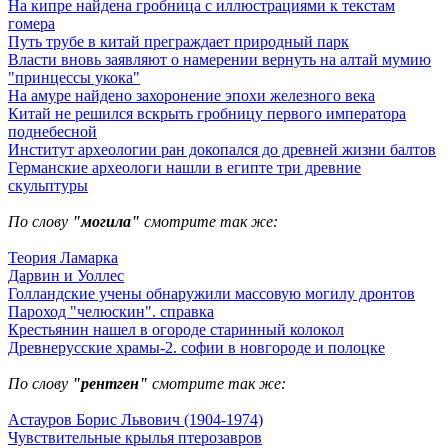
На кипре найдена гробница с иллюстрациями к текстам
гомера
Путь трубе в китай преграждает природный парк
Власти вновь заявляют о намерении вернуть на алтай мумию
"принцессы укока"
На амуре найдено захоронение эпохи железного века
Китай не решился вскрыть гробницу первого императора
поднебесной
Институт археологии ран докопался до древней жизни балтов
Германские археологи нашли в египте три древние
скульптуры
По слову
"могила"
смотрите так же:
Теория Ламарка
Дарвин и Уоллес
Голландские учены обнаружили массовую могилу дронтов
Пароход "челюскин". справка
Крестьянин нашел в огороде старинный колокол
Древнерусские храмы-2. софии в новгороде и полоцке
По слову
"рентген"
смотрите так же:
Астауров Борис Львович (1904-1974)
Чувствительные крылья птерозавров