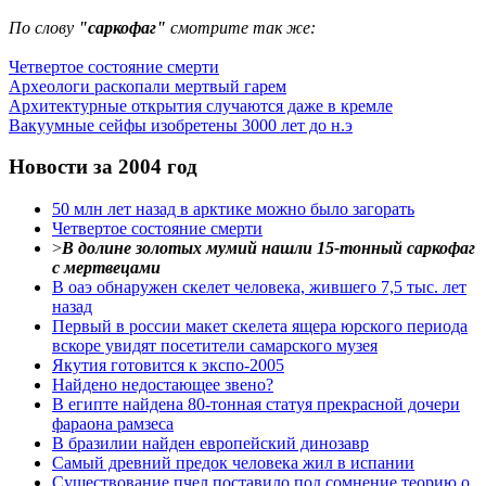
По слову
"саркофаг"
смотрите так же:
Четвертое состояние смерти
Археологи раскопали мертвый гарем
Архитектурные открытия случаются даже в кремле
Вакуумные сейфы изобретены 3000 лет до н.э
Новости за 2004 год
50 млн лет назад в арктике можно было загорать
Четвертое состояние смерти
>
В долине золотых мумий нашли 15-тонный саркофаг
с мертвецами
В оаэ обнаружен скелет человека, жившего 7,5 тыс. лет
назад
Первый в россии макет скелета ящера юрского периода
вскоре увидят посетители самарского музея
Якутия готовится к экспо-2005
Найдено недостающее звено?
В египте найдена 80-тонная статуя прекрасной дочери
фараона рамзеса
В бразилии найден европейский динозавр
Самый древний предок человека жил в испании
Существование пчел поставило под сомнение теорию о