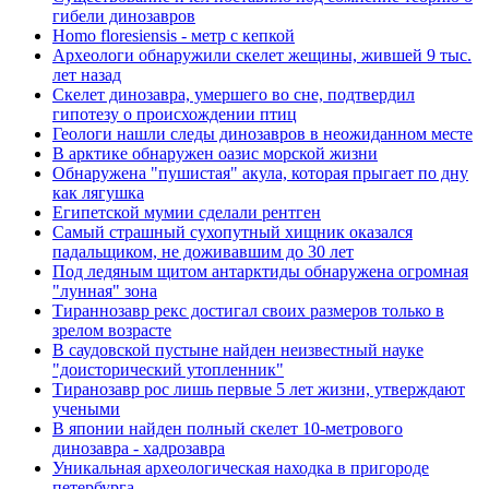
гибели динозавров
Homo floresiensis - метр с кепкой
Археологи обнаружили скелет жещины, жившей 9 тыс.
лет назад
Скелет динозавра, умершего во сне, подтвердил
гипотезу о происхождении птиц
Геологи нашли следы динозавров в неожиданном месте
В арктике обнаружен оазис морской жизни
Обнаружена "пушистая" акула, которая прыгает по дну
как лягушка
Египетской мумии сделали рентген
Самый страшный сухопутный хищник оказался
падальщиком, не доживавшим до 30 лет
Под ледяным щитом антарктиды обнаружена огромная
"лунная" зона
Тираннозавр рекс достигал своих размеров только в
зрелом возрасте
В саудовской пустыне найден неизвестный науке
"доисторический утопленник"
Тиранозавр рос лишь первые 5 лет жизни, утверждают
учеными
В японии найден полный скелет 10-метрового
динозавра - хадрозавра
Уникальная археологическая находка в пригороде
петербурга