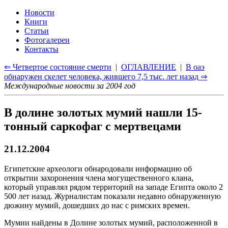
Новости
Книги
Статьи
Фотогалереи
Контакты
⇐ Четвертое состояние смерти
|
ОГЛАВЛЕНИЕ
|
В оаэ
обнаружен скелет человека, жившего 7,5 тыс. лет назад ⇒
Международные новости за 2004 год
В долине золотых мумий нашли 15-
тонный саркофаг с мертвецами
21.12.2004
Египетские археологи обнародовали информацию об
открытии захоронения члена могущественного клана,
который управлял рядом территорий на западе Египта около 2
500 лет назад. Журналистам показали недавно обнаруженную
дюжину мумий, дошедших до нас с римских времен.
Мумии найдены в Долине золотых мумий, расположенной в