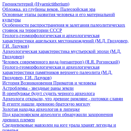
Гиениктитерий (Hyaenictitherium)
Обложка. из глубины веков. Палеозойская эра
Основные этапы развития человека и его материальной
культуры
Особенности распространения м залегания палеолитических
стоянок на территории СССР
Геолого-геоморфологическая и археологическая
характеристики ашельских местонахождений (М.Д. Гвоздовер,
Г.И. Лазуков)
Археологическая характеристика мустьерской эпохи (М.Д.
Гвоздовер)
Человек современного вида (неоантроп) (Я.Я. Рогинский)
Геолого-геоморфологическая и археологическая
характеристики памятников верхнего палеолита (М.Д.
Гвоздовер, Г.И. Лазуков)
История Возникновения Приматов и человека
Астроблемы - звездные раны земли
В оренбуржье будут судить черного археолога
Археологи открыли, что древние римляне - потомки славян
В египте нашли древнюю братскую могилу
Золотая находка археологов в липецке
Под красноярском археологи обнаружили захоронения
древних племен
Средневековые мавзолеи на юге урала хранят легенды и
поверья