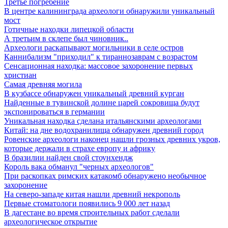
Третье погребение
В центре калининграда археологи обнаружили уникальный
мост
Готичные находки липецкой области
А третьим в склепе был чиновник..
Археологи раскапывают могильники в селе остров
Каннибализм "приходил" к тираннозаврам с возрастом
Сенсационная находка: массовое захоронение первых
христиан
Самая древняя могила
В кузбассе обнаружен уникальный древний курган
Найденные в тувинской долине царей сокровища будут
экспонироваться в германии
Уникальная находка сделана итальянскими археологами
Китай: на дне водохранилища обнаружен древний город
Ровенские археологи наконец нашли грозных древних укров,
которые держали в страхе европу и африку
В бразилии найден свой стоунхендж
Король вака обманул "черных археологов"
При раскопках римских катакомб обнаружено необычное
захоронение
На северо-западе китая нашли древний некрополь
Первые стоматологи появились 9 000 лет назад
В дагестане во время строительных работ сделали
археологическое открытие