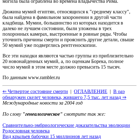
могила была ограблена во времена владычества Рима.
Дюжина мумий египтян, относящихся к "среднему классу",
была найдена в фамильном захоронении в другой части
кладбища. Мумии, большинство из которых находится в
далеко не лучшем состоянии, были уложены в трех
похоронных камерах, выстроенные в ровные ряды. Чтобы
уточнить причины смерти и прояснить другие детали, свыше
50 мумий уже подверглись рентгеноскопии.
Все эти находки являются частью группы из приблизительно
20 новонайденных мумий, а, по оценкам Борека, полное
число мумий в этом месте должно превысить 15 тысяч.
По данным
www.rambler.ru
⇐ Четвертое состояние смерти
|
ОГЛАВЛЕНИЕ
|
В оаэ
обнаружен скелет человека, жившего 7,5 тыс. лет назад ⇒
Международные новости за 2004 год
По слову
"генеалогическое"
смотрите так же:
Сравнительно-эмбриологические доказательства эволюции
Родословная человека
Вид крыльев бабочки 15 миллионов лет назад