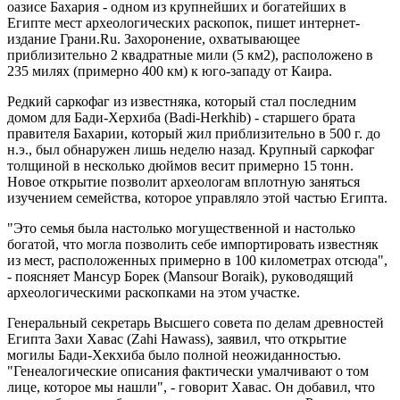
оазисе Бахария - одном из крупнейших и богатейших в
Египте мест археологических раскопок, пишет интернет-
издание Грани.Ru. Захоронение, охватывающее
приблизительно 2 квадратные мили (5 км2), расположено в
235 милях (примерно 400 км) к юго-западу от Каира.
Редкий саркофаг из известняка, который стал последним
домом для Бади-Херхиба (Badi-Herkhib) - старшего брата
правителя Бахарии, который жил приблизительно в 500 г. до
н.э., был обнаружен лишь неделю назад. Крупный саркофаг
толщиной в несколько дюймов весит примерно 15 тонн.
Новое открытие позволит археологам вплотную заняться
изучением семейства, которое управляло этой частью Египта.
"Это семья была настолько могущественной и настолько
богатой, что могла позволить себе импортировать известняк
из мест, расположенных примерно в 100 километрах отсюда",
- поясняет Мансур Борек (Mansour Boraik), руководящий
археологическими раскопками на этом участке.
Генеральный секретарь Высшего совета по делам древностей
Египта Захи Хавас (Zahi Hawass), заявил, что открытие
могилы Бади-Хекхиба было полной неожиданностью.
"Генеалогические описания фактически умалчивают о том
лице, которое мы нашли", - говорит Хавас. Он добавил, что