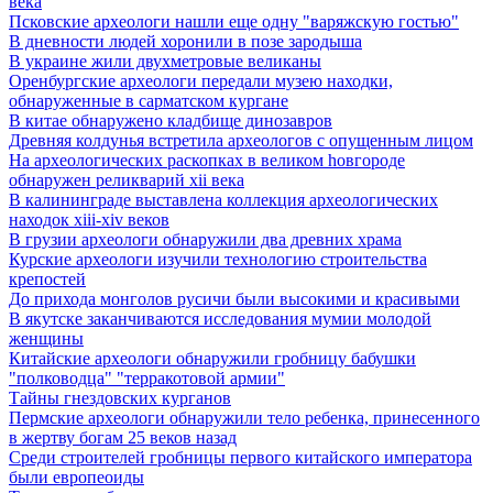
века
Псковские археологи нашли еще одну "варяжскую гостью"
В дневности людей хоронили в позе зародыша
В украине жили двухметровые великаны
Оренбургские археологи передали музею находки,
обнаруженные в сарматском кургане
В китае обнаружено кладбище динозавров
Древняя колдунья встретила археологов с опущенным лицом
Hа археологических раскопках в великом hовгороде
обнаружен реликварий xii века
В калининграде выставлена коллекция археологических
находок xiii-xiv веков
В грузии археологи обнаружили два древних храма
Курские археологи изучили технологию строительства
крепостей
До прихода монголов русичи были высокими и красивыми
В якутске заканчиваются исследования мумии молодой
женщины
Китайские археологи обнаружили гробницу бабушки
"полководца" "терракотовой армии"
Тайны гнездовских курганов
Пермские археологи обнаружили тело ребенка, принесенного
в жертву богам 25 веков назад
Среди строителей гробницы первого китайского императора
были европеоиды