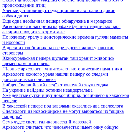
происхождении птиц
Ученые установили, откуда пришли в австралию дикие
собаки динго
Еще одна необычная пещера обнаружена в мармарисе
Раскопанная в нагорном карабахе бусина с надписью царя
ассирии находится в эрмитаже
По южному уралу в доисторические времена гуляли мамонты
и носороги
В древних гробницах на озере тургояк жили уральские
староверы
Южноуральская пещера шульган-таш хранит живопись
времен каменного века
"Черные археологи" уничтожают исторические памятники
Археологи южного урала нашли пещеру со следами
доисторического человека
Найден "валлийский след" строителей стоунхенджа
На украине найдены останки неандертальца
Уже девятые сутки ищут новосибирца, погибшего в хакасской
пещере
В хакасской пещере под завалами оказались два спелеолога
Спелеологи из новосибирска не могут выбраться из "ящика
пандоры"
Семь чудес света. галикарнасский мавзолей
Археологи считают, что человечество имеет одну общую