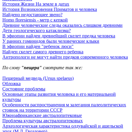
История Жизни На земле в датах
История Возникновения Приматов и человека
Найдено недостающее звено?
Homo floresiensis - метр с кепкой
Древние человеческие следы оказались слишком древними
Дети геологического катаклизма?
В эфиопии найден древнейший скелет предка человека
У ранних гоминидов были человеческие клыки
В эфиопии найден "ребенок люси"
Найден скелет самого древнего ребенка
Антропологи не могут найти предков современного человека
По слову
"пещера"
смотрите так же:
Пещерный медведь (Ursus spelaeus)
Обложка
Состояние проблемы
Основные этапы развития человека и его материальной
культуры
Особенности распространения м залегания палеолитических
стоянок на территории СССР
Южноафриканские австралопитековые
Проблема культуры австралопитековых
Археологическая характеристика олдувайской и ашельской
эпох (М.Д. Гвоздовер)