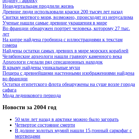
родину - африку
Неандертальцам продлили жизнь
Древние люди использовали краски 200 тысяч лет назад
Свитки мертвого моря, возможно, происходят из иерусалима
Ученые нашли самые древние украшения в мире
Во франции обнаружен портрет человека, которому 27 тыс.
лет
На кипре найдена гробница с иллюстрациями к текстам
гомера
Найдены остатки самых древних в мире морских кораблей
Челябинские археологи нашли гравюру каменного века
Археологи сделали ряд сенсационных находок
В крыму найдены уникальные мухи
Пещера с древнейшими настенными изображениями найдена
во франции
Остатки египетского флота обнаружены на суше возле города
сафага
Мода ледникового периода
Новости за 2004 год
50 млн лет назад в арктике можно было загорать
Четвертое состояние смерти
В долине золотых мумий нашли 15-тонный саркофаг с
мертвецами