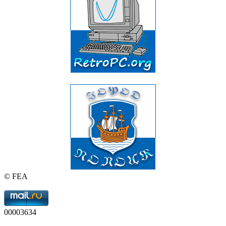
© FEA
00003634