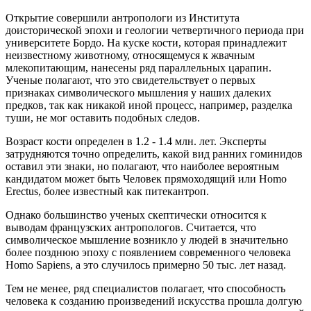
Открытие совершили антропологи из Института
доисторической эпохи и геологии четвертичного периода при
университете Бордо. На куске кости, которая принадлежит
неизвестному животному, относящемуся к жвачным
млекопитающим, нанесены ряд параллельных царапин.
Ученые полагают, что это свидетельствует о первых
признаках символического мышления у наших далеких
предков, так как никакой иной процесс, например, разделка
туши, не мог оставить подобных следов.
Возраст кости определен в 1.2 - 1.4 млн. лет. Эксперты
затрудняются точно определить, какой вид ранних гоминидов
оставил эти знаки, но полагают, что наиболее вероятным
кандидатом может быть Человек прямоходящий или Homo
Erectus, более известный как питекантроп.
Однако большинство ученых скептически относится к
выводам французских антропологов. Считается, что
символическое мышление возникло у людей в значительно
более позднюю эпоху с появлением современного человека
Homo Sapiens, а это случилось примерно 50 тыс. лет назад.
Тем не менее, ряд специалистов полагает, что способность
человека к созданию произведений искусства прошла долгую