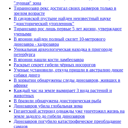
"лунная" зона
Тираннозавр рекс достигал своих размеров только в
зрелом возрасте
В саудовской пустыне найден неизвестный науке
"доисторический утопленник"
Тиранозавр рос лишь первые 5 лет жизни, утверждают
учеными
В японии найден полный скелет 10-метрового
динозавра - хадрозавра
Уникальная археологическая находка в пригороде
петербурга
В японии нашли кости ламбеозавра
Раскрыт секрет гибели чёрных носорогов
Ученые установили, откуда пришли в австралию дикие
собаки динго
В хорватии обнаружены следы динозавров, живших в
африке
Каждый час на земле вымирает 3 вида растений и
животных
В бразили обнаружена доисторическая рыба
Динозавров убила глобальная зима
Гигантский астероид однажды уже уничтожил жизнь на
земле задолго до гибели динозавров
Динозавров погубило катастрофическое преобладание
самцов