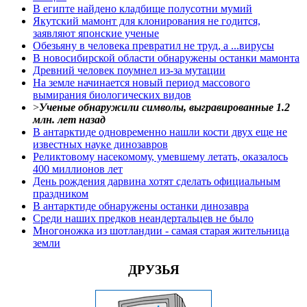
В египте найдено кладбище полусотни мумий
Якутский мамонт для клонирования не годится,
заявляют японские ученые
Обезьяну в человека превратил не труд, а ...вирусы
В новосибирской области обнаружены останки мамонта
Древний человек поумнел из-за мутации
На земле начинается новый период массового
вымирания биологических видов
>
Ученые обнаружили символы, выгравированные 1.2
млн. лет назад
В антарктиде одновременно нашли кости двух еще не
известных науке динозавров
Реликтовому насекомому, умевшему летать, оказалось
400 миллионов лет
День рождения дарвина хотят сделать официальным
праздником
В антарктиде обнаружены останки динозавра
Среди наших предков неандертальцев не было
Многоножка из шотландии - самая старая жительница
земли
ДРУЗЬЯ