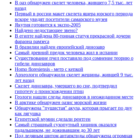
В оаэ обнаружен скелет человека, жившего 7,5 тыс. лет
назад
Первый в россии макет скелета ящера юрского периода
вскоре увидят посетители самарского музея
Якутия готовится к экспо-2005
Найдено недостающее звено?
В египте найдена 80-тонная статуя прекрасной дочери
фараона рамзеса
В бразилии найден европейский динозавр
Самый древний предок человека жил в испании
Существование пчел поставило под сомнение теорию о
гибели динозавров
Homo floresiensis - метр с кепкой
Археологи обнаружили скелет жещины, жившей 9 тыс.
лет назад
Скелет динозавра, умершего во сне, подтвердил
гипотезу о происхождении птиц
Геологи нашли следы динозавров в неожиданном месте
В арктике обнаружен оазис морской жизни
Обнаружена "пушистая" акула, которая прыгает по дну
как лягушка
Египетской мумии сделали рентген
Самый страшный сухопутный хищник оказался
падальщиком, не доживавшим до 30 лет
Под ледяным щитом антарктиды обнаружена огромная