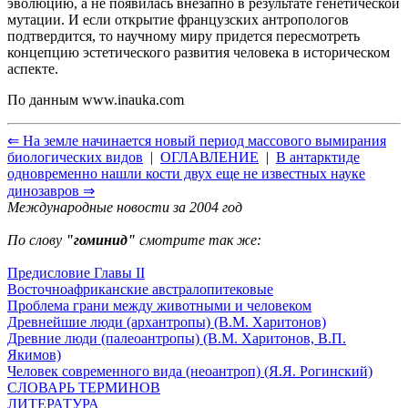
эволюцию, а не появилась внезапно в результате генетической
мутации. И если открытие французских антропологов
подтвердится, то научному миру придется пересмотреть
концепцию эстетического развития человека в историческом
аспекте.
По данным
www.inauka.com
⇐ На земле начинается новый период массового вымирания
биологических видов
|
ОГЛАВЛЕНИЕ
|
В антарктиде
одновременно нашли кости двух еще не известных науке
динозавров ⇒
Международные новости за 2004 год
По слову
"гоминид"
смотрите так же:
Предисловие Главы II
Восточноафриканские австралопитековые
Проблема грани между животными и человеком
Древнейшие люди (архантропы) (В.М. Харитонов)
Древние люди (палеоантропы) (В.М. Харитонов, В.П.
Якимов)
Человек современного вида (неоантроп) (Я.Я. Рогинский)
СЛОВАРЬ ТЕРМИНОВ
ЛИТЕРАТУРА