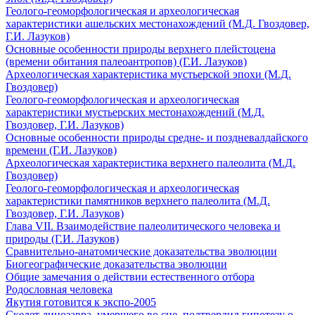
Геолого-геоморфологическая и археологическая
характеристики ашельских местонахождений (М.Д. Гвоздовер,
Г.И. Лазуков)
Основные особенности природы верхнего плейстоцена
(времени обитания палеоантропов) (Г.И. Лазуков)
Археологическая характеристика мустьерской эпохи (М.Д.
Гвоздовер)
Геолого-геоморфологическая и археологическая
характеристики мустьерских местонахождений (М.Д.
Гвоздовер, Г.И. Лазуков)
Основные особенности природы средне- и поздневалдайского
времени (Г.И. Лазуков)
Археологическая характеристика верхнего палеолита (М.Д.
Гвоздовер)
Геолого-геоморфологическая и археологическая
характеристики памятников верхнего палеолита (М.Д.
Гвоздовер, Г.И. Лазуков)
Глава VII. Взаимодействие палеолитического человека и
природы (Г.И. Лазуков)
Сравнительно-анатомические доказательства эволюции
Биогеографические доказательства эволюции
Общие замечания о действии естественного отбора
Родословная человека
Якутия готовится к экспо-2005
Скелет динозавра, умершего во сне, подтвердил гипотезу о