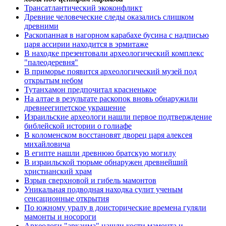
Трансатлантический экоконфликт
Древние человеческие следы оказались слишком
древними
Раскопанная в нагорном карабахе бусина с надписью
царя ассирии находится в эрмитаже
В находке презентовали археологический комплекс
"палеодеревня"
В приморье появится археологический музей под
открытым небом
Тутанхамон предпочитал красненькое
На алтае в результате раскопок вновь обнаружили
древнеегипетское украшение
Израильские археологи нашли первое подтверждение
библейской истории о голиафе
В коломенском восстановят дворец царя алексея
михайловича
В египте нашли древнюю братскую могилу
В израильской тюрьме обнаружен древнейший
христианский храм
Взрыв сверхновой и гибель мамонтов
Уникальная подводная находка сулит ученым
сенсационные открытия
По южному уралу в доисторические времена гуляли
мамонты и носороги
Археологи "аркаима" нашли кости мамонта и