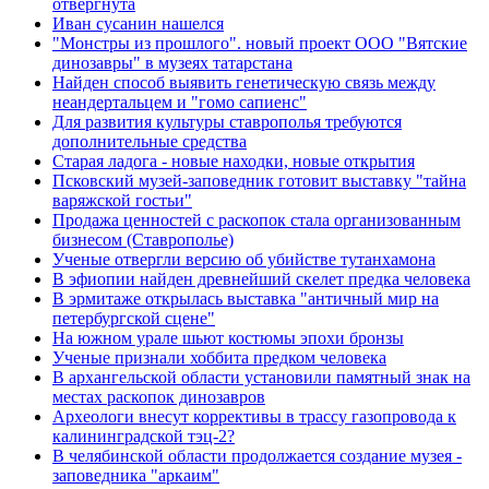
отвергнута
Иван сусанин нашелся
"Монстры из прошлого". новый проект ООО "Вятские
динозавры" в музеях татарстана
Найден способ выявить генетическую связь между
неандертальцем и "гомо сапиенс"
Для развития культуры ставрополья требуются
дополнительные средства
Старая ладога - новые находки, новые открытия
Псковский музей-заповедник готовит выставку "тайна
варяжской гостьи"
Продажа ценностей с раскопок стала организованным
бизнесом (Ставрополье)
Ученые отвергли версию об убийстве тутанхамона
В эфиопии найден древнейший скелет предка человека
В эрмитаже открылась выставка "античный мир на
петербургской сцене"
На южном урале шьют костюмы эпохи бронзы
Ученые признали хоббита предком человека
В архангельской области установили памятный знак на
местах раскопок динозавров
Археологи внесут коррективы в трассу газопровода к
калининградской тэц-2?
В челябинской области продолжается создание музея -
заповедника "аркаим"