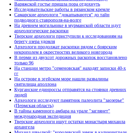
Варяжской гостье пришла пора отдохнуть
Исследовательские работы в рязанском кремле
Самарские археологи "докапываются" до тайн
подводного ставрополя-на-волге
На древнем могильнике в мурманской области идут
археологические раскопки
Тверские археологи приступили к исследованиям на
берегу озера удомля
Археологи продолжат раскопки рядом с боярским
некрополем в окрестностях великого новгорода
В перми из двухсот дорожных раскопок восстановлено
только 96
На станции метро "семеновская" находят записки 40-х
гг
На острове в эгейском море нашли развалины
святилища аполлона
Курганские единроссы отправятся на стоянки древних
людей
Археологи исследуют памятник палеолита "заозерье"
(Пермская область)
В тайны каменного амбара на урале "заглянет"
международная экспедиция
Тверские археологи ищут остатки монастыря михаила
архангела
Михаил швыдкой: "королевский замок в калининграде