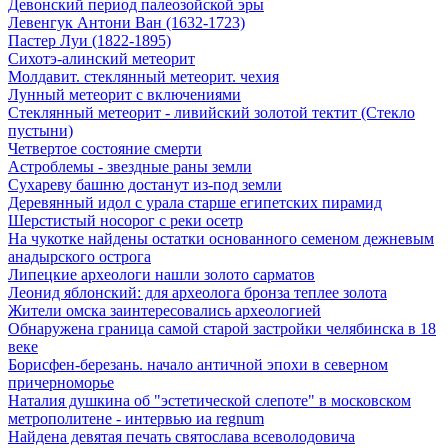
Девонский период палеозойской эры
Левенгук Антони Ван (1632-1723)
Пастер Луи (1822-1895)
Сихотэ-алинский метеорит
Молдавит. стеклянный метеорит. чехия
Лунный метеорит с включениями
Стеклянный метеорит - ливийский золотой тектит (Стекло
пустыни)
Четвертое состояние смерти
Астроблемы - звездные раны земли
Сухареву башню достанут из-под земли
Деревянный идол с урала старше египетских пирамид
Шерстистый носорог с реки осетр
На чукотке найдены остатки основанного семеном дежневым
анадырского острога
Липецкие археологи нашли золото сарматов
Леонид яблонский: для археолога бронза теплее золота
Жители омска заинтересовались археологией
Обнаружена граница самой старой застройки челябинска в 18
веке
Борисфен-березань. начало античной эпохи в северном
причерноморье
Наталия душкина об "эстетической слепоте" в московском
метрополитене - интервью иа regnum
Найдена девятая печать святослава всеволодовича