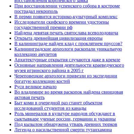
восстановления королевского замка
При восстановлении успенского собора в костроме
пострадал некрополь
В перми появится историко-культурный комплекс
Исследователи скифского времени удостоены
государственной премии рф
Найдена девятая печать святослава всеволодовича
Открыта древнейшая цивилизация европы
В калининграде найден клад с проклятием пруссов?
Калининградские археологи раскопали уникальную
коллекцию амулетов
Архитектурные открытия случаются даже в кремле
Основные направления деятельности краеведческого
музея игринского района в 2005 г
Череповецкие археологи привезли из экспедиции
богатую коллекцию костей
Руси великое начало
Во владимире во время раскопок найдена свинцовая
актовая печать
Быт коми в очередной раз станет объектом
исследований студентов из канады
Роль минералов в культуре народов обсуждают в
сыктывкаре ученые россии, германии и украины
Под кызылом обнаружена утварь древних тюрков
Легенда о насильственной смерти тутанхамона