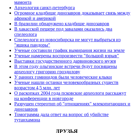
мамонта
Археология санкт-петербурга
Огромное кладбище динозавров доказывает связь между
африкой и америкой
В бразилии обнаружено кладбище динозавров
В хакасской пещере под завалами оказались два
спелеолога
Спелеологи из новосибирска не могут выбраться из
"ящика пандоры"
Ученые составили график вымирания жизни на земле
Ученые намерены воспроизвести "большой взрыв"
Выставки государственного дарвиновского музея
В этом году ольгинские встречи будут посвящены
археологу григорию гроздилову
У ранних гоминидов были человеческие клыки
Ученые нашли останки человекообразных существ
возрастом 4,5 млн. лет
О раскопках 2004 года псковские археологи расскажут
на конференции в новгороде
Разрушен стереотип об "отношениях" млекопитающих и
динозавров
Томограмма дала ответ на вопрос об убийстве
тутанхамона
ДРУЗЬЯ