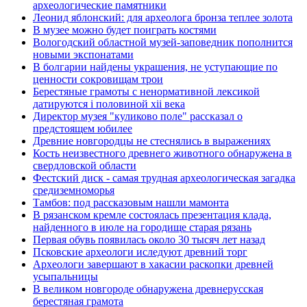
археологические памятники
Леонид яблонский: для археолога бронза теплее золота
В музее можно будет поиграть костями
Вологодский областной музей-заповедник пополнится
новыми экспонатами
В болгарии найдены украшения, не уступающие по
ценности сокровищам трои
Берестяные грамоты с ненормативной лексикой
датируются i половиной xii века
Директор музея "куликово поле" рассказал о
предстоящем юбилее
Древние новгородцы не стеснялись в выражениях
Кость неизвестного древнего животного обнаружена в
свердловской области
Фестский диск - самая трудная археологическая загадка
средиземноморья
Тамбов: под рассказовым нашли мамонта
В рязанском кремле состоялась презентация клада,
найденного в июле на городище старая рязань
Первая обувь появилась около 30 тысяч лет назад
Псковские археологи иследуют древний торг
Археологи завершают в хакасии раскопки древней
усыпальницы
В великом новгороде обнаружена древнерусская
берестяная грамота