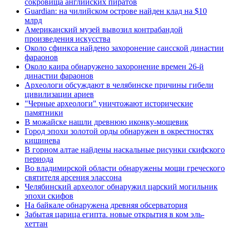
сокровища английских пиратов
Guardian: на чилийском острове найден клад на $10
млрд
Американский музей вывозил контрабандой
произведения искусства
Около сфинкса найдено захоронение саисской династии
фараонов
Около каира обнаружено захоронение времен 26-й
династии фараонов
Археологи обсуждают в челябинске причины гибели
цивилизации ариев
"Черные археологи" уничтожают исторические
памятники
В можайске нашли древнюю иконку-мощевик
Город эпохи золотой орды обнаружен в окрестностях
кишинева
В горном алтае найдены наскальные рисунки скифского
периода
Во владимирской области обнаружены мощи греческого
святителя арсения элассона
Челябинский археолог обнаружил царский могильник
эпохи скифов
На байкале обнаружена древняя обсерватория
Забытая царица египта. новые открытия в ком эль-
хеттан