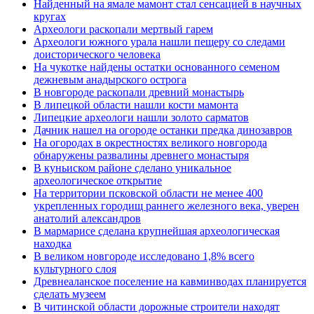
Найденный на ямале мамонт стал сенсацией в научных
кругах
Археологи раскопали мертвый гарем
Археологи южного урала нашли пещеру со следами
доисторического человека
На чукотке найдены остатки основанного семеном
дежневым анадырского острога
В новгороде раскопали древний монастырь
В липецкой области нашли кости мамонта
Липецкие археологи нашли золото сарматов
Дачник нашел на огороде останки предка динозавров
На огородах в окрестностях великого новгорода
обнаружены развалины древнего монастыря
В куньиском районе сделано уникальное
археологическое открытие
На территории псковской области не менее 400
укрепленных городищ раннего железного века, уверен
анатолий александров
В мармарисе сделана крупнейшая археологическая
находка
В великом новгороде исследовано 1,8% всего
культурного слоя
Древнеаланское поселение на кавминводах планируется
сделать музеем
В читинской области дорожные строители находят