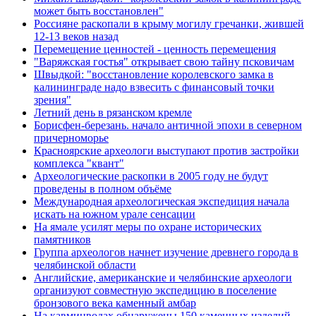
может быть восстановлен"
Россияне раскопали в крыму могилу гречанки, жившей
12-13 веков назад
Перемещение ценностей - ценность перемещения
"Варяжская гостья" открывает свою тайну псковичам
Швыдкой: "восстановление королевского замка в
калининграде надо взвесить с финансовый точки
зрения"
Летний день в рязанском кремле
Борисфен-березань. начало античной эпохи в северном
причерноморье
Красноярские археологи выступают против застройки
комплекса "квант"
Археологические раскопки в 2005 году не будут
проведены в полном объёме
Международная археологическая экспедиция начала
искать на южном урале сенсации
На ямале усилят меры по охране исторических
памятников
Группа археологов начнет изучение древнего города в
челябинской области
Английские, американские и челябинские археологи
организуют совместную экспедицию в поселение
бронзового века каменный амбар
На кавминводах обнаружены 150 каменных изделий