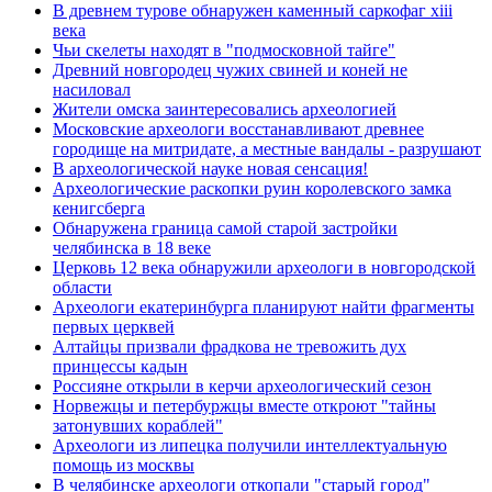
В древнем турове обнаружен каменный саркофаг xiii
века
Чьи скелеты находят в "подмосковной тайге"
Древний новгородец чужих свиней и коней не
насиловал
Жители омска заинтересовались археологией
Московские археологи восстанавливают древнее
городище на митридате, а местные вандалы - разрушают
В археологической науке новая сенсация!
Археологические раскопки руин королевского замка
кенигсберга
Обнаружена граница самой старой застройки
челябинска в 18 веке
Церковь 12 века обнаружили археологи в новгородской
области
Археологи екатеринбурга планируют найти фрагменты
первых церквей
Алтайцы призвали фрадкова не тревожить дух
принцессы кадын
Россияне открыли в керчи археологический сезон
Норвежцы и петербуржцы вместе откроют "тайны
затонувших кораблей"
Археологи из липецка получили интеллектуальную
помощь из москвы
В челябинске археологи откопали "старый город"