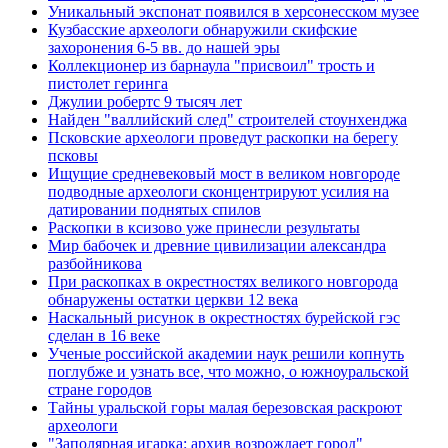
Уникальный экспонат появился в херсонесском музее
Кузбасские археологи обнаружили скифские
захоронения 6-5 вв. до нашей эры
Коллекционер из барнаула "присвоил" трость и
пистолет геринга
Джулии робертс 9 тысяч лет
Найден "валлийский след" строителей стоунхенджа
Псковские археологи проведут раскопки на берегу
псковы
Ищущие средневековый мост в великом новгороде
подводные археологи сконцентрируют усилия на
датировании поднятых спилов
Раскопки в ксизово уже принесли результаты
Мир бабочек и древние цивилизации александра
разбойникова
При раскопках в окрестностях великого новгорода
обнаружены остатки церкви 12 века
Наскальный рисунок в окрестностях бурейской гэс
сделан в 16 веке
Ученые российской академии наук решили копнуть
поглубже и узнать все, что можно, о южноуральской
стране городов
Тайны уральской горы малая березовская раскроют
археологи
"Заполярная игарка: архив возрождает город"