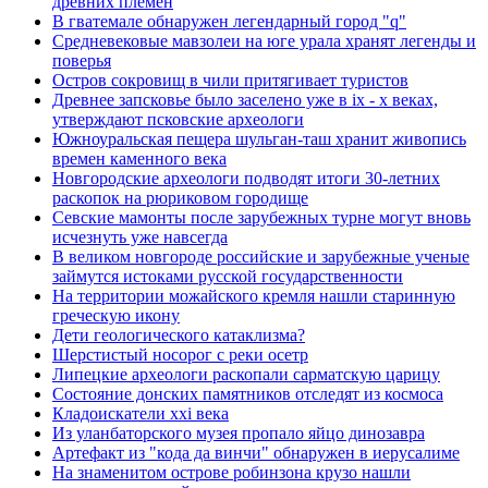
древних племен
В гватемале обнаружен легендарный город "q"
Средневековые мавзолеи на юге урала хранят легенды и
поверья
Остров сокровищ в чили притягивает туристов
Древнее запсковье было заселено уже в ix - x веках,
утверждают псковские археологи
Южноуральская пещера шульган-таш хранит живопись
времен каменного века
Новгородские археологи подводят итоги 30-летних
раскопок на рюриковом городище
Севские мамонты после зарубежных турне могут вновь
исчезнуть уже навсегда
В великом новгороде российские и зарубежные ученые
займутся истоками русской государственности
На территории можайского кремля нашли старинную
греческую икону
Дети геологического катаклизма?
Шерстистый носорог с реки осетр
Липецкие археологи раскопали сарматскую царицу
Состояние донских памятников отследят из космоса
Кладоискатели xxi века
Из уланбаторского музея пропало яйцо динозавра
Артефакт из "кода да винчи" обнаружен в иерусалиме
На знаменитом острове робинзона крузо нашли