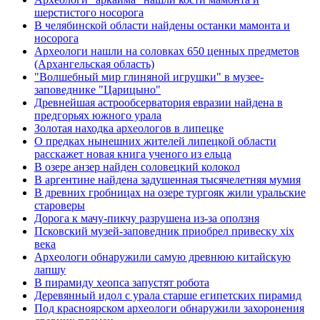
шерстистого носорога
В челябинской области найдены останки мамонта и
носорога
Археологи нашли на соловках 650 ценных предметов
(Архангельская область)
"Волшебный мир глиняной игрушки" в музее-
заповеднике "Царицыно"
Древнейшая астрообсерватория евразии найдена в
предгорьях южного урала
Золотая находка археологов в липецке
О предках нынешних жителей липецкой области
расскажет новая книга ученого из ельца
В озере анзер найден соловецкий колокол
В аргентине найдена задушенная тысячелетняя мумия
В древних гробницах на озере тургояк жили уральские
староверы
Дорога к мачу-пикчу разрушена из-за оползня
Псковский музей-заповедник приобрел привеску xix
века
Археологи обнаружили самую древнюю китайскую
лапшу
В пирамиду хеопса запустят робота
Деревянный идол с урала старше египетских пирамид
Под красноярском археологи обнаружили захоронения