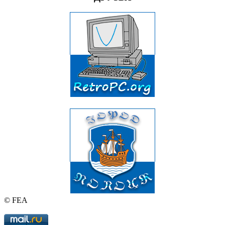
© FEA