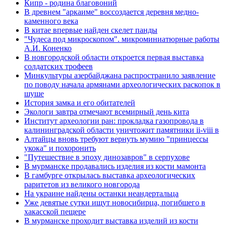
Кипр - родина благовоний
В древнем "аркаиме" воссоздается деревня медно-
каменного века
В китае впервые найден скелет панды
"Чудеса под микроскопом". микроминиатюрные работы
А.И. Коненко
В новгородской области откроется первая выставка
солдатских трофеев
Минкультуры азеpбайджана распространило заявление
по поводу начала аpмянами археологических раскопок в
шуше
История замка и его обитателей
Экологи завтра отмечают всемирный день кита
Институт археологии ран: прокладка газопровода в
калининградской области уничтожит памятники ii-viii в
Алтайцы вновь требуют вернуть мумию "принцессы
укока" и похоронить
"Путешествие в эпоху динозавров" в серпухове
В мурманске продавались изделия из кости мамонта
В гамбурге открылась выставка археологических
раритетов из великого новгорода
На украине найдены останки неандертальца
Уже девятые сутки ищут новосибирца, погибшего в
хакасской пещере
В мурманске проходит выставка изделий из кости