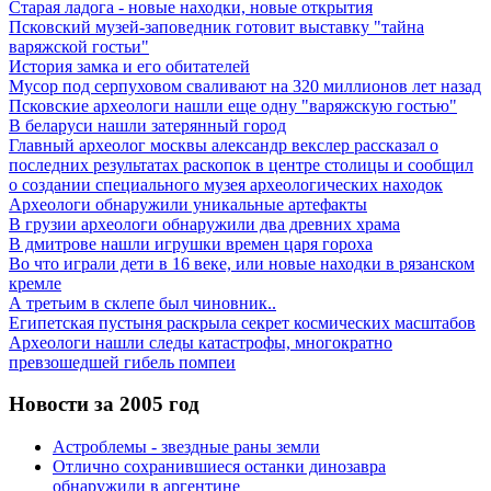
Старая ладога - новые находки, новые открытия
Псковский музей-заповедник готовит выставку "тайна
варяжской гостьи"
История замка и его обитателей
Мусор под cерпуховом сваливают на 320 миллионов лет назад
Псковские археологи нашли еще одну "варяжскую гостью"
В беларуси нашли затерянный город
Главный археолог москвы александр векслер рассказал о
последних результатах раскопок в центре столицы и сообщил
о создании специального музея археологических находок
Археологи обнаружили уникальные артефакты
В грузии археологи обнаружили два древних храма
В дмитрове нашли игрушки времен царя гороха
Во что играли дети в 16 веке, или новые находки в рязанском
кремле
А третьим в склепе был чиновник..
Египетская пустыня раскрыла секрет космических масштабов
Археологи нашли следы катастрофы, многократно
превзошедшей гибель помпеи
Новости за 2005 год
Астроблемы - звездные раны земли
Отлично сохранившиеся останки динозавра
обнаружили в аргентине