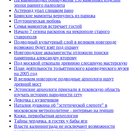
эпохи раннего палеолита
Астероид упал слишком рано
Брянские мамонты вернулись из парижа
Плутоническая любовь
Семья мамонтов встречает гостей
Начало 7 сезона раскопок на некрополе старого
ставрополя
Подводный культурный слой в великом новгороде
возможно будет взят под охрану
Новгородские аквалангисты отложили поиски
памятника александру второму
Под москвой откопали древнюю слесарную мастерскую
План деятельности тольяттинского краеведческого музея
на 2005 год
В великом новгороде подводные археологи ищут
древний мост
Эстонские археологи приехали в псковскую область
изучать историю народности сету
Девочка с кузнечиком
Наталия душкина об "эстетической слепоте" в
московском метрополитене - интервью иа regnum
Кижи. первобытная археология
Тайны чердачка. в гостях у бабы яги
Власти калининграда не исключают возможности