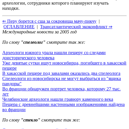
археологии, сотрудники которого планируют изучать
находки.
⇐ Перу борется с сша за сокровища мачу-пикчу
|
ОГЛАВЛЕНИЕ
|
Трансатлантический экоконфликт ⇒
Международные новости за 2005 год
По слову
"спелеолог"
смотрите так же:
Археологи южного урала нашли пещеру со следами
доисторического человека
Уже девятые сутки ищут новосибирца, погибшего в хакасской
пещере
В хакасской пещере под завалами оказались два спелеолога
Спелеологи из новосибирска не могут выбраться из "ящика
пандоры"
Во франции обнаружен портрет человека, которому 27 тыс.
лет
Челябинские археологи нашли гравюру каменного века
Пещера с древнейшими настенными изображениями найдена
во франции
По слову
"стекло"
смотрите так же: