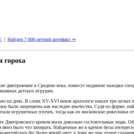
Е
|
Найден 7 000-летний артефакт ⇒
 гороха
кие дмитровчане в Средние века, помогут недавние находки спе
линяных детских игрушек.
ьно на днях. В слоях XV-XVI веков археологи нашли три целых 
ки были запрещены как наследие язычества. Судя по форме, на
тали игрушечных птичек, тогда как их московские ровесники о
есте Дмитровского кремля жили довольно состоятельные люди. Об
ам явно было что запирать. Найденные же в кремле бусы интересн
византийских бус более яркий цвет, к тому же они лучше сохран