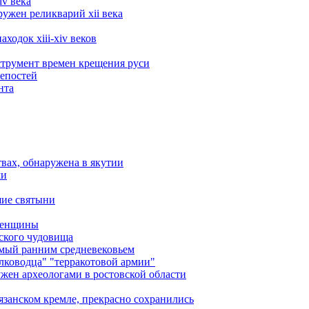
iv века
ружен реликварий xii века
ходок xiii-xiv веков
трумент времен крещения руси
репостей
нта
вах, обнаружена в якутии
ми
шие святыни
 женщины
ского чудовища
мый ранним средневековьем
лководца" "терракотовой армии"
ужен археологами в ростовской области
язанском кремле, прекрасно сохранились