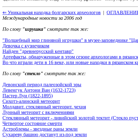
⇐ Уникальная находка болгарских археологов
|
ОГЛАВЛЕНИ
Международные новости за 2006 год
По слову
"игрушка"
смотрите так же:
"Волшебный мир глиняной игрушки" в музее-заповеднике "Ц
Девочка с кузнечиком
Найден "древнерусский кентавр"
Артефакты, обнаруженные в этом сезоне археологами в рязанс
Во что играли дети в 16 веке, или новые находки в рязанском 
По слову
"стекло"
смотрите так же:
Девонский период палеозойской эры
Левенгук Антони Ван (1632-1723)
Пастер Луи (1822-1895)
Сихотэ-алинский метеорит
Молдавит. стеклянный метеорит. чехия
Лунный метеорит с включениями
Стеклянный метеорит - ливийский золотой тектит (Стекло пус
Четвертое состояние смерти
Астроблемы - звездные раны земли
Сухареву башню достанут из-под земли