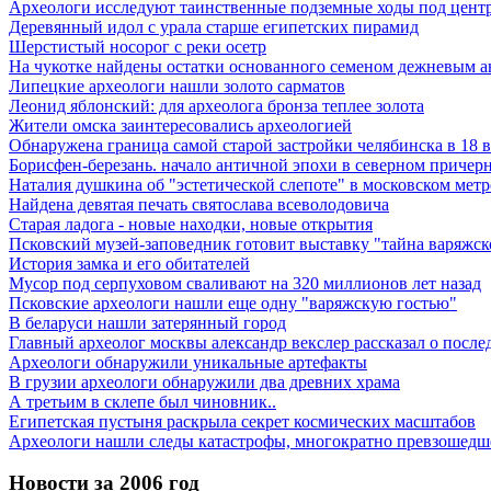
Археологи исследуют таинственные подземные ходы под цент
Деревянный идол с урала старше египетских пирамид
Шерстистый носорог с реки осетр
На чукотке найдены остатки основанного семеном дежневым а
Липецкие археологи нашли золото сарматов
Леонид яблонский: для археолога бронза теплее золота
Жители омска заинтересовались археологией
Обнаружена граница самой старой застройки челябинска в 18 в
Борисфен-березань. начало античной эпохи в северном причер
Наталия душкина об "эстетической слепоте" в московском метр
Найдена девятая печать святослава всеволодовича
Старая ладога - новые находки, новые открытия
Псковский музей-заповедник готовит выставку "тайна варяжск
История замка и его обитателей
Мусор под cерпуховом сваливают на 320 миллионов лет назад
Псковские археологи нашли еще одну "варяжскую гостью"
В беларуси нашли затерянный город
Главный археолог москвы александр векслер рассказал о после
Археологи обнаружили уникальные артефакты
В грузии археологи обнаружили два древних храма
А третьим в склепе был чиновник..
Египетская пустыня раскрыла секрет космических масштабов
Археологи нашли следы катастрофы, многократно превзошедш
Новости за 2006 год