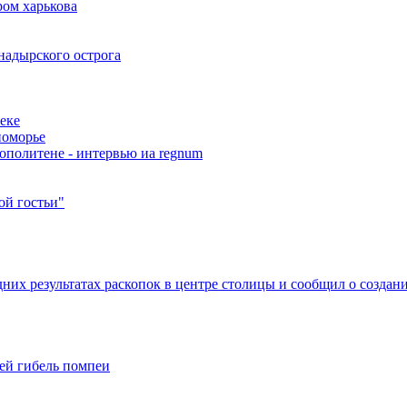
ром харькова
надырского острога
еке
номорье
ополитене - интервью иа regnum
ой гостьи"
дних результатах раскопок в центре столицы и сообщил о создан
ей гибель помпеи