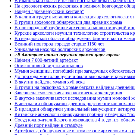
В ивановской области начали восстанавливать крепость x
Hа археологических раскопках в великом hовгороде обна
Найден "древнерусский кентавр"
В калининграде выставлена коллекция археологических на
В грузии археологи обнаружили два древних храма
В новгородской глубинке археологи нашли пишущий инс
Курские археологи изучили технологию строительства к
В свердловской области обнаружены бивни и кости мамо
Великий новгород гораздо старше 1150 лет
Уникальная находка болгарских археологов
>
В дмитрове нашли игрушки времен царя гороха
Найден 7 000-летний артефакт
Описан новый вид титанозавров
Мумия женщины, погибшей при загадочных обстоятельст
До прихода монголов русичи были высокими и красивы
В якутии найдена мумия xvii века
В грузии на раскопках в храме баграта найдены древней
Завершена смоленская археологическая экспедиция
В якутске заканчиваются исследования мумии молодой
В австралии обнаружили древних родственников лох-нес
В ирландии обнаружен уникальный манускрипт, датируе
Китайские археологи обнаружили гробницу бабушки "по
Сосуд южно-италийского производства 4 в. до н.э. обнар
Древний порт найден в стамбуле
Артефакты, обнаруженные в этом сезоне археологами в р