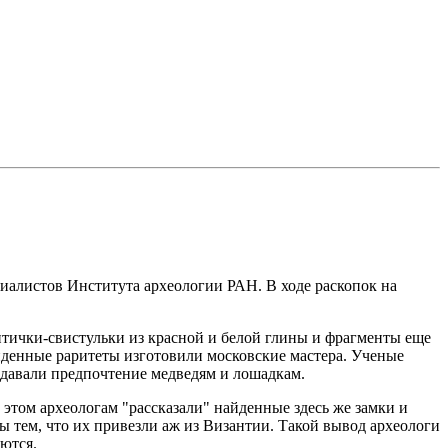
циалистов Института археологии РАН. В ходе раскопок на
птички-свистульки из красной и белой глины и фрагменты еще
йденные раритеты изготовили московские мастера. Ученые
тдавали предпочтение медведям и лошадкам.
 этом археологам "рассказали" найденные здесь же замки и
ы тем, что их привезли аж из Византии. Такой вывод археологи
яются.