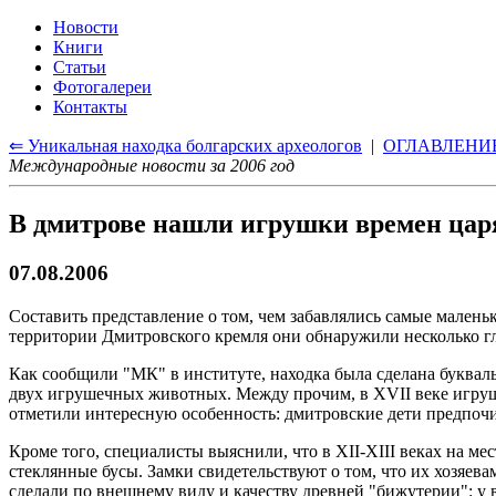
Новости
Книги
Статьи
Фотогалереи
Контакты
⇐ Уникальная находка болгарских археологов
|
ОГЛАВЛЕНИ
Международные новости за 2006 год
В дмитрове нашли игрушки времен царя
07.08.2006
Составить представление о том, чем забавлялись самые малень
территории Дмитровского кремля они обнаружили несколько г
Как сообщили "МК" в институте, находка была сделана буквал
двух игрушечных животных. Между прочим, в XVII веке игруш
отметили интересную особенность: дмитровские дети предпочи
Кроме того, специалисты выяснили, что в XII-XIII веках на м
стеклянные бусы. Замки свидетельствуют о том, что их хозяев
сделали по внешнему виду и качеству древней "бижутерии": у 