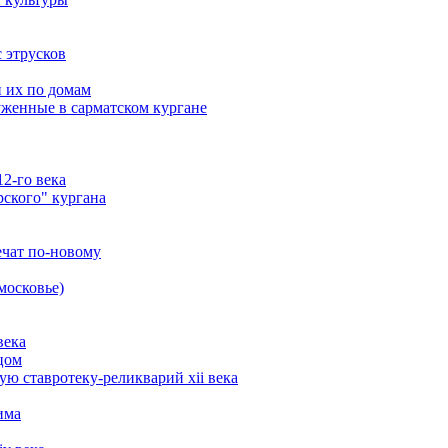
 этрусков
и их по домам
уженные в сарматском кургане
2-го века
рского" кургана
ечат по-новому
московье)
века
цом
ю ставротеку-реликварий xii века
има