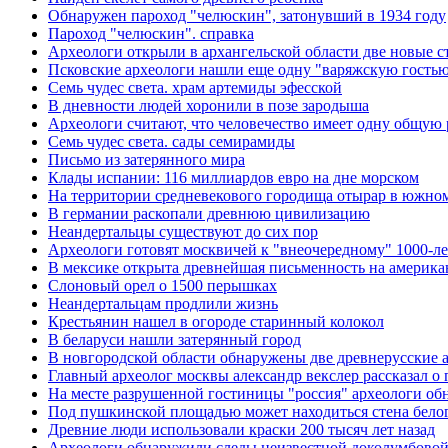
Обнаружен пароход "челюскин", затонувший в 1934 году
Пароход "челюскин". справка
Археологи открыли в архангельской области две новые 
Псковские археологи нашли еще одну "варяжскую гость
Семь чудес света. храм артемиды эфесской
В дневности людей хоронили в позе зародыша
Археологи считают, что человечество имеет одну общую 
Семь чудес света. сады семирамиды
Письмо из затерянного мира
Клады испании: 116 миллиардов евро на дне морском
На территории средневекового городища отырар в южном
В германии раскопали древнюю цивилизацию
Неандертальцы существуют до сих пор
Археологи готовят москвичей к "внеочередному" 1000-л
В мексике открыта древнейшая письменность на америка
Слоновый орел о 1500 перышках
Неандертальцам продлили жизнь
Крестьянин нашел в огороде старинный колокол
В беларуси нашли затерянный город
В новгородской области обнаружены две древнерусские 
Главный археолог москвы александр векслер рассказал о 
На месте разрушенной гостиницы "россия" археологи о
Под пушкинской площадью может находиться стена белог
Древние люди использовали краски 200 тысяч лет назад
Археологи обнаружили следы неизвестной доколумбовой