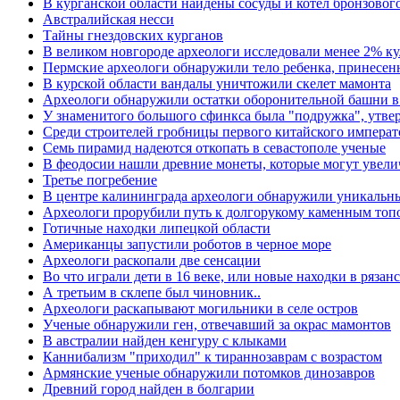
В курганской области найдены сосуды и котел бронзового
Австралийская несси
Тайны гнездовских курганов
В великом новгороде археологи исследовали менее 2% ку
Пермские археологи обнаружили тело ребенка, принесенн
В курской области вандалы уничтожили скелет мамонта
Археологи обнаружили остатки оборонительной башни в
У знаменитого большого сфинкса была "подружка", утве
Среди строителей гробницы первого китайского импера
Семь пирамид надеются откопать в севастополе ученые
В феодосии нашли древние монеты, которые могут увеличи
Третье погребение
В центре калининграда археологи обнаружили уникальн
Археологи прорубили путь к долгорукому каменным топ
Готичные находки липецкой области
Американцы запустили роботов в черное море
Археологи раскопали две сенсации
Во что играли дети в 16 веке, или новые находки в рязан
А третьим в склепе был чиновник..
Археологи раскапывают могильники в селе остров
Ученые обнаружили ген, отвечавший за окрас мамонтов
В австралии найден кенгуру с клыками
Каннибализм "приходил" к тираннозаврам с возрастом
Армянские ученые обнаружили потомков динозавров
Древний город найден в болгарии