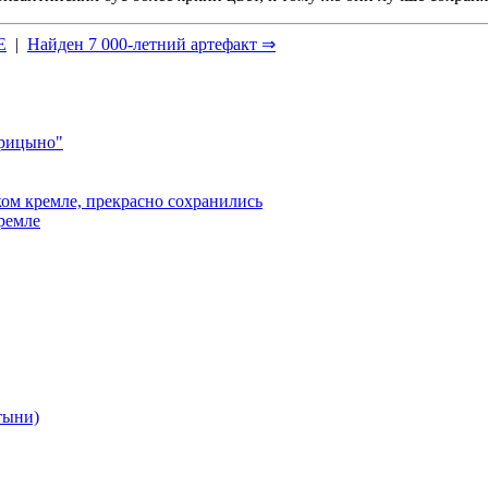
Е
|
Найден 7 000-летний артефакт ⇒
арицыно"
ком кремле, прекрасно сохранились
кремле
тыни)