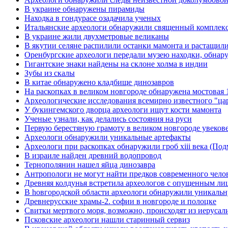
В украине обнаружены пирамиды
Находка в гондурасе озадачила ученых
Итальянские археологи обнаружили священный комплекс
В украине жили двухметровые великаны
В якутии селяне распилили останки мамонта и растащил
Оренбургские археологи передали музею находки, обнар
Гигантские знаки найдены на склоне холма в индии
Зубы из скалы
В китае обнаружено кладбище динозавров
На раскопках в великом новгороде обнаружена мостовая 1
Археологические исследования всемирно известного "ца
У букингемского дворца археологи ищут кости мамонта
Ученые узнали, как делались состояния на руси
Первую берестяную грамоту в великом новгороде увеков
Археологи обнаружили уникальные артефакты
Археологи при раскопках обнаружили гроб xiii века (Под
В израиле найден древний водопровод
Тернополянин нашел яйца динозавра
Антропологи не могут найти предков современного чело
Древняя колдунья встретила археологов с опущенным ли
В hовгородской области археологи обнаружили уникальну
Древнерусские храмы-2. софии в новгороде и полоцке
Свитки мертвого моря, возможно, происходят из иерусал
Псковские археологи нашли старинный сервиз