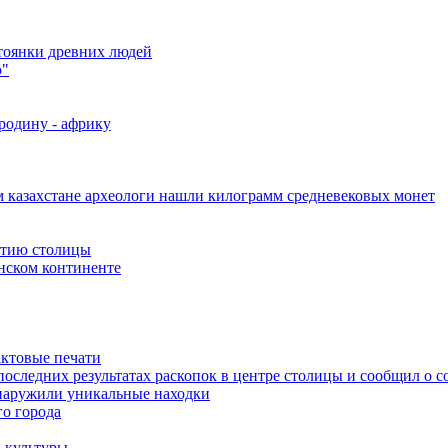
стоянки древних людей
ю"
родину - африку
 казахстане археологи нашли килограмм средневековых монет
етию столицы
нском континенте
актовые печати
последних результатах раскопок в центре столицы и сообщил о 
бнаружили уникальные находки
о города
 культуры