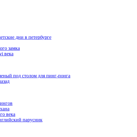
етские дни в петербурге
ого замка
i века
еный под столом для пинг-понга
назад
кингов
хана
го века
английский парусник