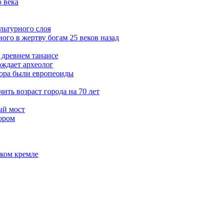
 века
льтурного слоя
ого в жертву богам 25 веков назад
 древнем танаисе
рждает археолог
тора были европеоиды
ть возраст города на 70 лет
ый мост
ором
ском кремле