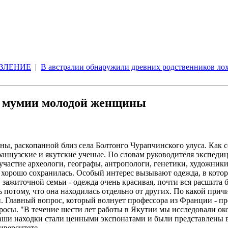
ВЛЕНИЕ
|
В австралии обнаружили древних родственников ло
я мумии молодой женщины
ы, раскопанной близ села Болтонго Чурапчинского улуса. Как 
анцузские и якутские ученые. По словам руководителя экспедиц
участие археологи, географы, антропологи, генетики, художник
хорошо сохранилась. Особый интерес вызывают одежда, в которо
зажиточной семьи - одежда очень красивая, почти вся расшита 
 потому, что она находилась отдельно от других. По какой прич
 Главный вопрос, который волнует профессора из Франции - про
росы. "В течение шести лет работы в Якутии мы исследовали око
наши находки стали ценными экспонатами и были представлены 
иверситете.