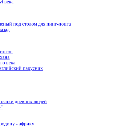
i века
еный под столом для пинг-понга
назад
кингов
хана
го века
английский парусник
стоянки древних людей
ю"
родину - африку