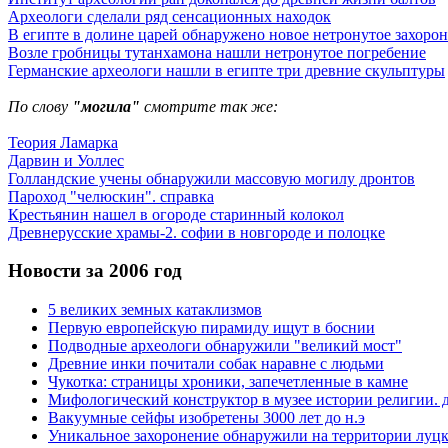
Археологи сделали ряд сенсационных находок
В египте в долине царей обнаружено новое нетронутое захоро
Возле гробницы тутанхамона нашли нетронутое погребение
Германские археологи нашли в египте три древние скульптуры
По слову
"могила"
смотрите так же:
Теория Ламарка
Дарвин и Уоллес
Голландские учены обнаружили массовую могилу дронтов
Пароход "челюскин". справка
Крестьянин нашел в огороде старинный колокол
Древнерусские храмы-2. софии в новгороде и полоцке
Новости за 2006 год
5 великих земных катаклизмов
Первую европейскую пирамиду ищут в боснии
Подводные археологи обнаружили "великий мост"
Древние инки почитали собак наравне с людьми
Чукотка: страницы хроники, запечетленные в камне
Мифологический конструктор в музее истории религии. д
Вакуумные сейфы изобретены 3000 лет до н.э
Уникальное захоронение обнаружили на территории луцк