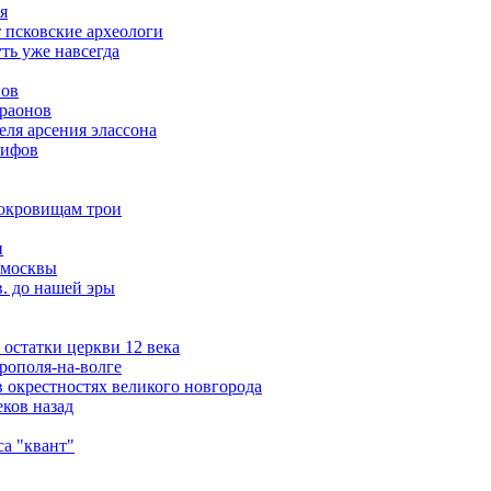
я
т псковские археологи
ть уже навсегда
нов
араонов
ля арсения элассона
кифов
сокровищам трои
и
 москвы
в. до нашей эры
остатки церкви 12 века
рополя-на-волге
 окрестностях великого новгорода
ков назад
а "квант"