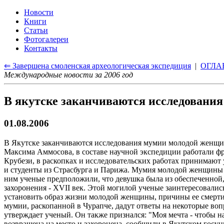
Новости
Книги
Статьи
Фотогалереи
Контакты
⇐ Завершена смоленская археологическая экспедиция
|
ОГЛА
Международные новости за 2006 год
В якутске заканчиваются исследовани
01.08.2006
В Якутске заканчиваются исследования мумии молодой женщин
Максима Аммосова, в составе научной экспедиции работали фр
Крубези, в раскопках и исследовательских работах принимают 
и студенты из Страсбурга и Парижа. Мумия молодой женщины 
ним ученые предположили, что девушка была из обеспеченной, 
захоронения - XVII век. Этой могилой ученые заинтересовались
установить образ жизни молодой женщины, причины ее смерти.
мумии, раскопанной в Чурапче, дадут ответы на некоторые воп
утверждает ученый. Он также признался: "Моя мечта - чтобы 
возвращена на место и захоронена, сообщили в Якутском госун