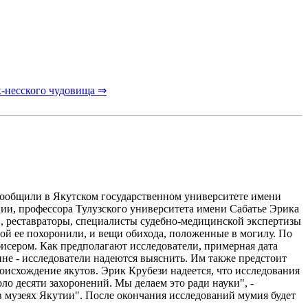
х-несского чудовища ⇒
сообщили в Якутском государственном университете имени
ии, профессора Тулузского университета имени Сабатье Эрика
и, реставраторы, специалисты судебно-медицинской экспертизы
й ее похоронили, и вещи обихода, положенные в могилу. По
бисером. Как предполагают исследователи, примерная дата
ине - исследователи надеются выяснить. Им также предстоит
исхождение якутов. Эрик Крубези надеется, что исследования
ло десяти захоронений. Мы делаем это ради науки", -
в музеях Якутии". После окончания исследований мумия будет