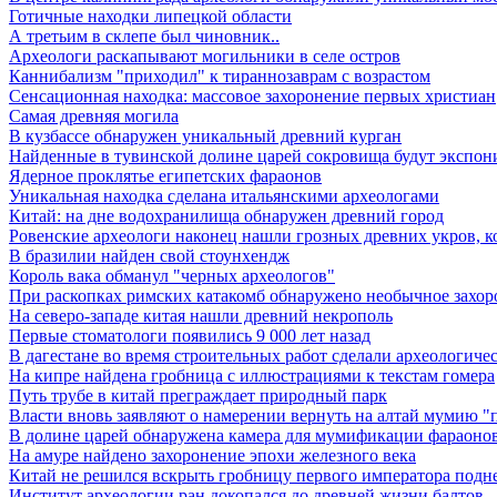
Готичные находки липецкой области
А третьим в склепе был чиновник..
Археологи раскапывают могильники в селе остров
Каннибализм "приходил" к тираннозаврам с возрастом
Сенсационная находка: массовое захоронение первых христиан
Самая древняя могила
В кузбассе обнаружен уникальный древний курган
Найденные в тувинской долине царей сокровища будут экспон
Ядерное проклятье египетских фараонов
Уникальная находка сделана итальянскими археологами
Китай: на дне водохранилища обнаружен древний город
Ровенские археологи наконец нашли грозных древних укров, к
В бразилии найден свой стоунхендж
Король вака обманул "черных археологов"
При раскопках римских катакомб обнаружено необычное захор
На северо-западе китая нашли древний некрополь
Первые стоматологи появились 9 000 лет назад
В дагестане во время строительных работ сделали археологиче
На кипре найдена гробница с иллюстрациями к текстам гомера
Путь трубе в китай преграждает природный парк
Власти вновь заявляют о намерении вернуть на алтай мумию "
В долине царей обнаружена камера для мумификации фараоно
На амуре найдено захоронение эпохи железного века
Китай не решился вскрыть гробницу первого императора подн
Институт археологии ран докопался до древней жизни балтов