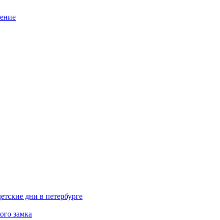
нение
етские дни в петербурге
ого замка