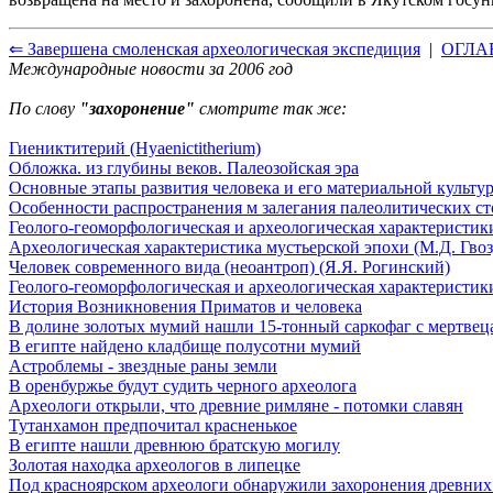
⇐ Завершена смоленская археологическая экспедиция
|
ОГЛА
Международные новости за 2006 год
По слову
"захоронение"
смотрите так же:
Гиениктитерий (Hyaenictitherium)
Обложка. из глубины веков. Палеозойская эра
Основные этапы развития человека и его материальной культу
Особенности распространения м залегания палеолитических с
Геолого-геоморфологическая и археологическая характеристики
Археологическая характеристика мустьерской эпохи (М.Д. Гвоз
Человек современного вида (неоантроп) (Я.Я. Рогинский)
Геолого-геоморфологическая и археологическая характеристики
История Возникновения Приматов и человека
В долине золотых мумий нашли 15-тонный саркофаг с мертвец
В египте найдено кладбище полусотни мумий
Астроблемы - звездные раны земли
В оренбуржье будут судить черного археолога
Археологи открыли, что древние римляне - потомки славян
Тутанхамон предпочитал красненькое
В египте нашли древнюю братскую могилу
Золотая находка археологов в липецке
Под красноярском археологи обнаружили захоронения древних