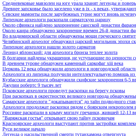
Средневековые мавзолеи на юге урала хранят легенды и поверь
Древнее запсковье было заселено уже в ix - x веках, утверждаю
Севские мамонты после зарубежных турне могут вновь исчезну
Липецкие археологи раскопали сарматскую царицу
Около сфинкса найдено захоронение саисской династии фарао
Около каира обнаружено захоронение времен 26-й династии ф
Во владимирской области обнаружены мощи греческого святите
Челябинский археолог обнаружил царский могильник эпохи с
Липецкие археологи нашли золото сарматов
Леонид яблонский: для археолога бронза теплее золота
В болгарии найдены украшения, не уступающие по ценности 
В древнем турове обнаружен каменный саркофаг xiii века
Церковь 12 века обнаружили археологи в новгородской област
Археологи из липецка получили интеллектуальную помощь из
Кузбасские археологи обнаружили скифские захоронения 6-5 в
Джулии робертс 9 тысяч лет
Псковские археологи проведут раскопки на берегу псковы
При раскопках в окрестностях великого новгорода обнаружены 
Самарские археологи "докапываются" до тайн подводного став
Археологи продолжат раскопки рядом с боярским некрополем в
Россияне раскопали в крыму могилу гречанки, жившей 12-13 ве
"Варяжская гостья" открывает свою тайну псковичам
Красноярские археологи выступают против застройки комплекс
Руси великое начало
Легенда о насильственной смерти тутанхамона отвергнута