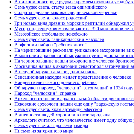
В нижнем новгороде рядом с кремлем откопали усадьбу xv
Семь чудес света. статуя зевса одимпийского
Солдаты сделали макияж средневековой черепахе
Семь чудес света. колосс родосский
Три новых вида древних морских рептилий обнаружил уч
Мусор под cерпуховом сваливают на 320 миллионов лет 
Мезозойское глобальное неизбежно
Семь чудес света. галикарнасский мавзолей
В эфиопии найден "ребенок люси"
На черниговщине раскопали уникальное захоронение ви
В монголии археологи обнаружили руины дворца чингис
На тернопольщине нашли захоронение человека бронзово
Москвичка нашла в акватории севастополя затонувший 
В перу обнаружен аналог долины наска
Сенсационная находка меняет представление о человеке
Найден скелет самого древнего ребенка
Обнаружен пароход "челюскин", затонувший в 1934 году
Пароход "челюскин". справка
Археологи открыли в архангельской области две новые 
Псковские археологи нашли еще одну "варяжскую гость
Семь чудес света. храм артемиды эфесской
В дневности людей хоронили в позе зародыша
Археологи считают, что человечество имеет одну общую 
Семь чудес света. сады семирамиды
Письмо из затерянного мира