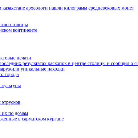
 казахстане археологи нашли килограмм средневековых монет
етию столицы
нском континенте
актовые печати
последних результатах раскопок в центре столицы и сообщил о 
бнаружили уникальные находки
о города
 культуры
 этрусков
и их по домам
уженные в сарматском кургане