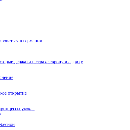
ироваться в германии
оторые держали в страхе европу и африку
онение
ское открытие
принцессы укока"
в
ебесной