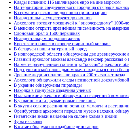
Клады испании: 116 миллиардов евро на дне морском
На территории средневекового городища отырар в южном
В германии раскопали древнюю цивилизацию
Неандертальцы существуют до сих пор
Археологи готовят москвичей к "внеочередному" 1000-л
В мексике открыта древнейшая письменность на америка
Слоновый орел о 1500 перышках
Неандертальцам продлили жизнь
Крестьянин нашел в огороде старинный колокол
В беларуси нашли затерянный город
В новгородской области обнаружены две древнерусские 
Главный археолог москвы александр векслер рассказал о 
На месте разрушенной гостиницы "россия" археологи о
Под пушкинской площадью может находиться стена белог
Древние люди использовали краски 200 тысяч лет назад
Археологи обнаружили следы неизвестной доколумбовой
В украине обнаружены пирамиды
Находка в гондурасе озадачила ученых
Итальянские археологи обнаружили священный комплекс
В украине жили двухметровые великаны
В якутии селяне распилили останки мамонта и растащил
Оренбургские археологи передали музею находки, обнар
Гигантские знаки найдены на склоне холма в индии
Зубы из скалы
В китае обнаружено кладбище динозавров