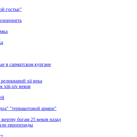
ой гостьи"
похоронить
амка
в
ка
ые в сарматском кургане
реликварий xii века
xiii-xiv веков
ей
ца" "терракотовой армии"
жертву богам 25 веков назад
ыли европеоиды
ст