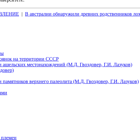
ВЛЕНИЕ
|
В австралии обнаружили древних родственников ло
ры
тоянок на территории СССР
 ашельских местонахождений (М.Д. Гвоздовер, Г.И. Лазуков)
довер)
 памятников верхнего палеолита (М.Д. Гвоздовер, Г.И. Лазуков)
ами
 племен