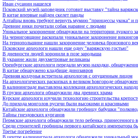
Иван сусанин нашелся
Псковский музей-заповедник готовит выставку "тайна варяжск
В китае впервые найден скелет панды
Алтайцы вновь требуют вернуть мумию "принцессы укока" и 
Древние инки почитали собак наравне с людьми
Уникальное захоронение обнаружили на территории луцкого з
На черниговщине раскопали уникальное захоронение викинго
На тернопольщине нашли захоронение человека бронзового ве
Псковские археологи нашли еще одну "варяжскую гостью"
В дневности людей хоронили в позе зародыша
В украине жили двухметровые великаны
Оренбургские археологи передали музею находки, обнаруженн
В китае обнаружено кладбище динозавров
Древняя колдунья встретила археологов с опущенным лицом
Hа археологических раскопках в великом hовгороде обнаружен 
В калининграде выставлена коллекция археологических находок 
В грузии археологи обнаружили два древних храма
Курские археологи изучили технологию строительства крепост
До прихода монголов русичи были высокими и красивыми
Китайские археологи обнаружили гробницу бабушки "полковод
Тайны гнездовских курганов
Пермские археологи обнаружили тело ребенка, принесенного в 
Среди строителей гробницы первого китайского императора б
Третье погребение
В центре калининграда археологи обнаружили уникальный мо