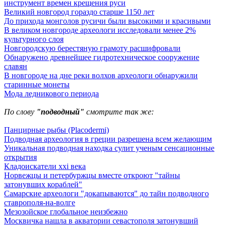
инструмент времен крещения руси
Великий новгород гораздо старше 1150 лет
До прихода монголов русичи были высокими и красивыми
В великом новгороде археологи исследовали менее 2%
культурного слоя
Новгородскую берестяную грамоту расшифровали
Обнаружено древнейшее гидротехническое сооружение
славян
В новгороде на дне реки волхов археологи обнаружили
старинные монеты
Мода ледникового периода
По слову
"подводный"
смотрите так же:
Панцирные рыбы (Placodermi)
Подводная археология в греции разрешена всем желающим
Уникальная подводная находка сулит ученым сенсационные
открытия
Кладоискатели xxi века
Норвежцы и петербуржцы вместе откроют "тайны
затонувших кораблей"
Самарские археологи "докапываются" до тайн подводного
ставрополя-на-волге
Мезозойское глобальное неизбежно
Москвичка нашла в акватории севастополя затонувший