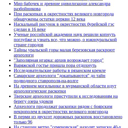
Мир бабочек и древние цивилизации александра
разбойникова
При раскопках в окрестностях великого новгорода
обнаружены остатки церкви 12 века
Наскальный рисунок в окрестностях бурейской гэс
сделан в 16 веке
Ученые российской академии наук решили копнуть
поглубже и узнать все, что можно, о южноуральской
стране городов
Тайны уральской горы малая березовская раскроют
археологи
"Заполярная игарка: архив возрождает город"
Варяжской гостье пришла пора отдохнуть
Исследовательские работы в рязанском кремле
Самарские археологи "докапываются" до тайн
подводного ставрополя-на-волге
На древнем могильнике в мурманской области идут
археологические раскопки
Тверские археологи приступили к исследованиям на
берегу озера удомля
Археологи продолжат раскопки рядом с боярским
некрополем в окрестностях великого новгорода
В перми из двухсот дорожных раскопок восстановлено
только 96
На станции метро "семеновская" находят записки 40-х