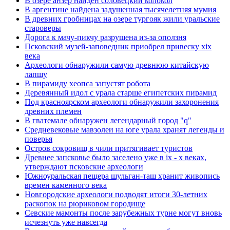
В озере анзер найден соловецкий колокол
В аргентине найдена задушенная тысячелетняя мумия
В древних гробницах на озере тургояк жили уральские
староверы
Дорога к мачу-пикчу разрушена из-за оползня
Псковский музей-заповедник приобрел привеску xix
века
Археологи обнаружили самую древнюю китайскую
лапшу
В пирамиду хеопса запустят робота
Деревянный идол с урала старше египетских пирамид
Под красноярском археологи обнаружили захоронения
древних племен
В гватемале обнаружен легендарный город "q"
Средневековые мавзолеи на юге урала хранят легенды и
поверья
Остров сокровищ в чили притягивает туристов
Древнее запсковье было заселено уже в ix - x веках,
утверждают псковские археологи
Южноуральская пещера шульган-таш хранит живопись
времен каменного века
Новгородские археологи подводят итоги 30-летних
раскопок на рюриковом городище
Севские мамонты после зарубежных турне могут вновь
исчезнуть уже навсегда