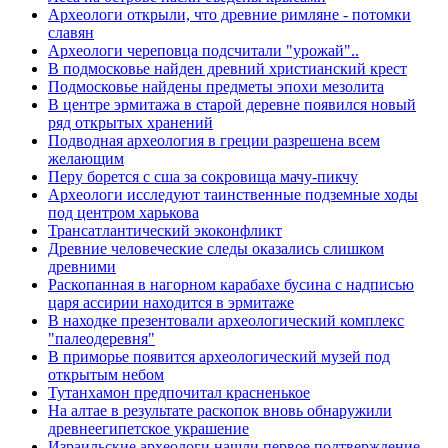
Археологи открыли, что древние римляне - потомки
славян
Археологи череповца подсчитали "урожай"..
В подмосковье найден древний христианский крест
Подмосковье найдены предметы эпохи мезолита
В центре эрмитажа в старой деревне появился новый
ряд открытых хранений
Подводная археология в греции разрешена всем
желающим
Перу борется с сша за сокровища мачу-пикчу
Археологи исследуют таинственные подземные ходы
под центром харькова
Трансатлантический экоконфликт
Древние человеческие следы оказались слишком
древними
Раскопанная в нагорном карабахе бусина с надписью
царя ассирии находится в эрмитаже
В находке презентовали археологический комплекс
"палеодеревня"
В приморье появится археологический музей под
открытым небом
Тутанхамон предпочитал красненькое
На алтае в результате раскопок вновь обнаружили
древнеегипетское украшение
Израильские археологи нашли первое подтверждение