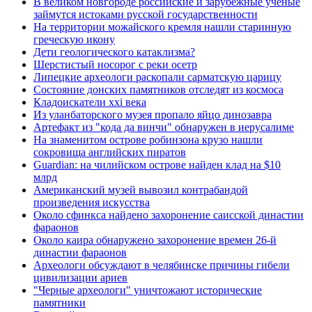
В великом новгороде российские и зарубежные ученые
займутся истоками русской государственности
На территории можайского кремля нашли старинную
греческую икону
Дети геологического катаклизма?
Шерстистый носорог с реки осетр
Липецкие археологи раскопали сарматскую царицу
Состояние донских памятников отследят из космоса
Кладоискатели xxi века
Из уланбаторского музея пропало яйцо динозавра
Артефакт из "кода да винчи" обнаружен в иерусалиме
На знаменитом острове робинзона крузо нашли
сокровища английских пиратов
Guardian: на чилийском острове найден клад на $10
млрд
Американский музей вывозил контрабандой
произведения искусства
Около сфинкса найдено захоронение саисской династии
фараонов
Около каира обнаружено захоронение времен 26-й
династии фараонов
Археологи обсуждают в челябинске причины гибели
цивилизации ариев
"Черные археологи" уничтожают исторические
памятники