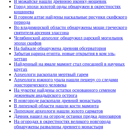
В можайске нашли древнюю иконку-мощевик
Город эпохи золотой орды обнаружен в окрестностях
кишинева
В горном алтае найдены наскальные рисунки скифского
периода
Во владимирской области обнаружены мощи греческого
святителя арсения элассона
Челябинский археолог обнаружил царский могильник
эпохи скифов
На байкале обнаружена древняя обсерватория
Забытая царица египта. новые открытия в ком эль-
хеттан
Найденный на ямале мамонт стал сенсацией в научных
кругах
Археологи раскопали мертвый гарем
Археологи южного урала нашли пещеру со следами
доисторического человека
На чукотке найдены остатки основанного семеном
дежневым анадырского острога
В новгороде раскопали древний монастырь
В липецкой области нашли кости мамонта
Липецкие археологи нашли золото сарматов
Дачник нашел на огороде останки предка динозавров
На огородах в окрестностях великого новгорода
обнаружены развалины древнего монастыря