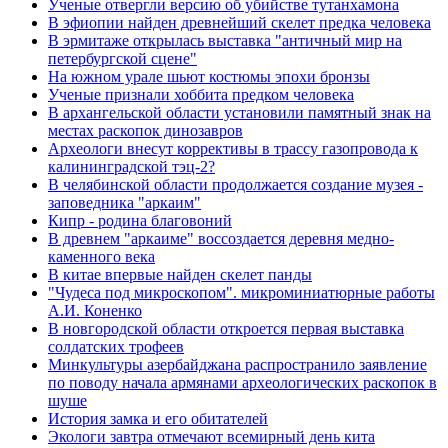
Ученые отвергли версию об убийстве тутанхамона
В эфиопии найден древнейший скелет предка человека
В эрмитаже открылась выставка "античный мир на
петербургской сцене"
На южном урале шьют костюмы эпохи бронзы
Ученые признали хоббита предком человека
В архангельской области установили памятный знак на
местах раскопок динозавров
Археологи внесут коррективы в трассу газопровода к
калининградской тэц-2?
В челябинской области продолжается создание музея -
заповедника "аркаим"
Кипр - родина благовоний
В древнем "аркаиме" воссоздается деревня медно-
каменного века
В китае впервые найден скелет панды
"Чудеса под микроскопом". микроминиатюрные работы
А.И. Коненко
В новгородской области откроется первая выставка
солдатских трофеев
Минкультуры азеpбайджана распространило заявление
по поводу начала аpмянами археологических раскопок в
шуше
История замка и его обитателей
Экологи завтра отмечают всемирный день кита