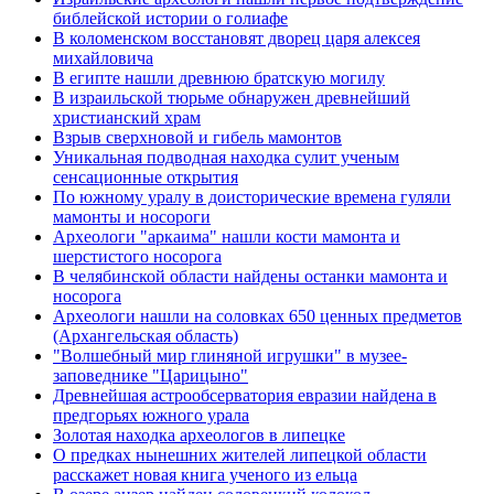
библейской истории о голиафе
В коломенском восстановят дворец царя алексея
михайловича
В египте нашли древнюю братскую могилу
В израильской тюрьме обнаружен древнейший
христианский храм
Взрыв сверхновой и гибель мамонтов
Уникальная подводная находка сулит ученым
сенсационные открытия
По южному уралу в доисторические времена гуляли
мамонты и носороги
Археологи "аркаима" нашли кости мамонта и
шерстистого носорога
В челябинской области найдены останки мамонта и
носорога
Археологи нашли на соловках 650 ценных предметов
(Архангельская область)
"Волшебный мир глиняной игрушки" в музее-
заповеднике "Царицыно"
Древнейшая астрообсерватория евразии найдена в
предгорьях южного урала
Золотая находка археологов в липецке
О предках нынешних жителей липецкой области
расскажет новая книга ученого из ельца