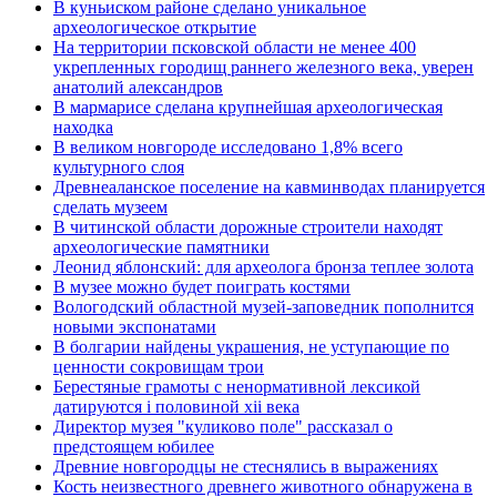
В куньиском районе сделано уникальное
археологическое открытие
На территории псковской области не менее 400
укрепленных городищ раннего железного века, уверен
анатолий александров
В мармарисе сделана крупнейшая археологическая
находка
В великом новгороде исследовано 1,8% всего
культурного слоя
Древнеаланское поселение на кавминводах планируется
сделать музеем
В читинской области дорожные строители находят
археологические памятники
Леонид яблонский: для археолога бронза теплее золота
В музее можно будет поиграть костями
Вологодский областной музей-заповедник пополнится
новыми экспонатами
В болгарии найдены украшения, не уступающие по
ценности сокровищам трои
Берестяные грамоты с ненормативной лексикой
датируются i половиной xii века
Директор музея "куликово поле" рассказал о
предстоящем юбилее
Древние новгородцы не стеснялись в выражениях
Кость неизвестного древнего животного обнаружена в