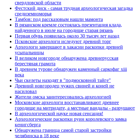
свердловской области
Фестский диск - самая трудная археологическая загадка
средиземноморья
Тамбов: под рассказовым нашли мамонта
В рязанском кремле состоялась презентация клада,
найденного в июле на городище старая рязань
Первая обувь появилась около 30 тысяч лет назад
Псковские археологи иследуют древний торг
Археологи завершают в хакасии раскопки древней
усыпальницы
В великом новгороде обнаружена древнерусская
берестяная грамота
В древнем турове обнаружен каменный саркофаг xiii
века
Чьи скелеты находят в "подмосковной тайге"
Древний новгородец чужих свиней и коней не
насиловал
Жители омска заинтересовались археологией
Московские археологи восстанавливают древнее
городище на митридате, а местные вандалы - разрушают
В археологической науке новая сенсация!
Археологические раскопки руин королевского замка
кенигсберга
Обнаружена граница самой старой застройки
челябинска в 18 веке