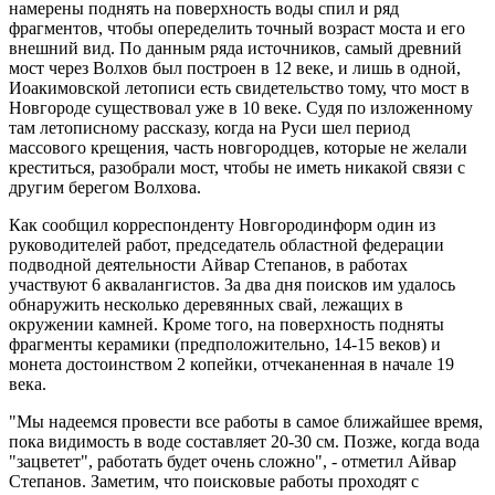
намерены поднять на поверхность воды спил и ряд
фрагментов, чтобы опеределить точный возраст моста и его
внешний вид. По данным ряда источников, самый древний
мост через Волхов был построен в 12 веке, и лишь в одной,
Иоакимовской летописи есть свидетельство тому, что мост в
Новгороде существовал уже в 10 веке. Судя по изложенному
там летописному рассказу, когда на Руси шел период
массового крещения, часть новгородцев, которые не желали
креститься, разобрали мост, чтобы не иметь никакой связи с
другим берегом Волхова.
Как сообщил корреспонденту Новгородинформ один из
руководителей работ, председатель областной федерации
подводной деятельности Айвар Степанов, в работах
участвуют 6 аквалангистов. За два дня поисков им удалось
обнаружить несколько деревянных свай, лежащих в
окружении камней. Кроме того, на поверхность подняты
фрагменты керамики (предположительно, 14-15 веков) и
монета достоинством 2 копейки, отчеканенная в начале 19
века.
"Мы надеемся провести все работы в самое ближайшее время,
пока видимость в воде составляет 20-30 см. Позже, когда вода
"зацветет", работать будет очень сложно", - отметил Айвар
Степанов. Заметим, что поисковые работы проходят с