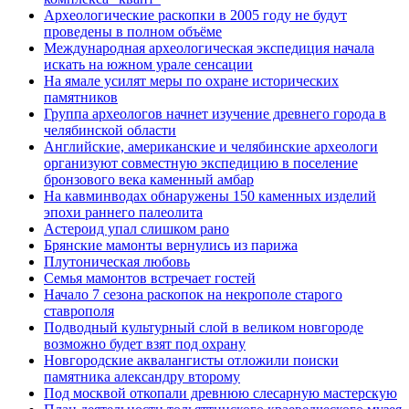
Археологические раскопки в 2005 году не будут
проведены в полном объёме
Международная археологическая экспедиция начала
искать на южном урале сенсации
На ямале усилят меры по охране исторических
памятников
Группа археологов начнет изучение древнего города в
челябинской области
Английские, американские и челябинские археологи
организуют совместную экспедицию в поселение
бронзового века каменный амбар
На кавминводах обнаружены 150 каменных изделий
эпохи раннего палеолита
Астероид упал слишком рано
Брянские мамонты вернулись из парижа
Плутоническая любовь
Семья мамонтов встречает гостей
Начало 7 сезона раскопок на некрополе старого
ставрополя
Подводный культурный слой в великом новгороде
возможно будет взят под охрану
Новгородские аквалангисты отложили поиски
памятника александру второму
Под москвой откопали древнюю слесарную мастерскую