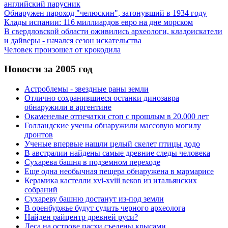
английский парусник
Обнаружен пароход "челюскин", затонувший в 1934 году
Клады испании: 116 миллиардов евро на дне морском
В свердловской области оживились археологи, кладоискатели
и дайверы - начался сезон искательства
Человек произошел от крокодила
Новости за 2005 год
Астроблемы - звездные раны земли
Отлично сохранившиеся останки динозавра
обнаружили в аргентине
Окаменелые отпечатки стоп с прошлым в 20.000 лет
Голландские учены обнаружили массовую могилу
дронтов
Ученые впервые нашли целый скелет птицы додо
В австралии найдены самые древние следы человека
Сухарева башня в подземном переходе
Еще одна необычная пещера обнаружена в мармарисе
Керамика кастелли xvi-xviii веков из итальянских
собраний
Сухареву башню достанут из-под земли
В оренбуржье будут судить черного археолога
Найден райцентр древней руси?
Леса на острове пасхи съедены крысами