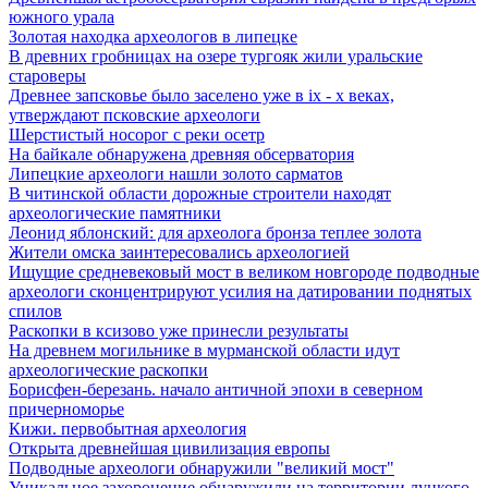
южного урала
Золотая находка археологов в липецке
В древних гробницах на озере тургояк жили уральские
староверы
Древнее запсковье было заселено уже в ix - x веках,
утверждают псковские археологи
Шерстистый носорог с реки осетр
На байкале обнаружена древняя обсерватория
Липецкие археологи нашли золото сарматов
В читинской области дорожные строители находят
археологические памятники
Леонид яблонский: для археолога бронза теплее золота
Жители омска заинтересовались археологией
Ищущие средневековый мост в великом новгороде подводные
археологи сконцентрируют усилия на датировании поднятых
спилов
Раскопки в ксизово уже принесли результаты
На древнем могильнике в мурманской области идут
археологические раскопки
Борисфен-березань. начало античной эпохи в северном
причерноморье
Кижи. первобытная археология
Открыта древнейшая цивилизация европы
Подводные археологи обнаружили "великий мост"
Уникальное захоронение обнаружили на территории луцкого