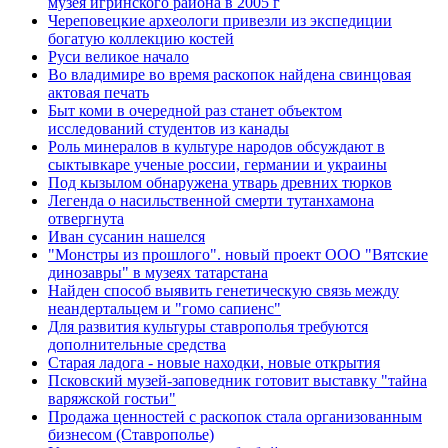
музея игринского района в 2005 г
Череповецкие археологи привезли из экспедиции
богатую коллекцию костей
Руси великое начало
Во владимире во время раскопок найдена свинцовая
актовая печать
Быт коми в очередной раз станет объектом
исследований студентов из канады
Роль минералов в культуре народов обсуждают в
сыктывкаре ученые россии, германии и украины
Под кызылом обнаружена утварь древних тюрков
Легенда о насильственной смерти тутанхамона
отвергнута
Иван сусанин нашелся
"Монстры из прошлого". новый проект ООО "Вятские
динозавры" в музеях татарстана
Найден способ выявить генетическую связь между
неандертальцем и "гомо сапиенс"
Для развития культуры ставрополья требуются
дополнительные средства
Старая ладога - новые находки, новые открытия
Псковский музей-заповедник готовит выставку "тайна
варяжской гостьи"
Продажа ценностей с раскопок стала организованным
бизнесом (Ставрополье)