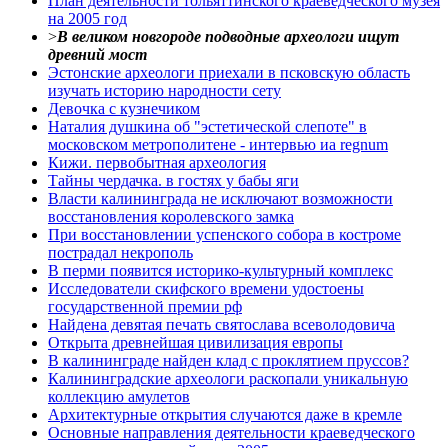
План деятельности тольяттинского краеведческого музея
на 2005 год
>
В великом новгороде подводные археологи ищут
древний мост
Эстонские археологи приехали в псковскую область
изучать историю народности сету
Девочка с кузнечиком
Наталия душкина об "эстетической слепоте" в
московском метрополитене - интервью иа regnum
Кижи. первобытная археология
Тайны чердачка. в гостях у бабы яги
Власти калининграда не исключают возможности
восстановления королевского замка
При восстановлении успенского собора в костроме
пострадал некрополь
В перми появится историко-культурный комплекс
Исследователи скифского времени удостоены
государственной премии рф
Найдена девятая печать святослава всеволодовича
Открыта древнейшая цивилизация европы
В калининграде найден клад с проклятием пруссов?
Калининградские археологи раскопали уникальную
коллекцию амулетов
Архитектурные открытия случаются даже в кремле
Основные направления деятельности краеведческого