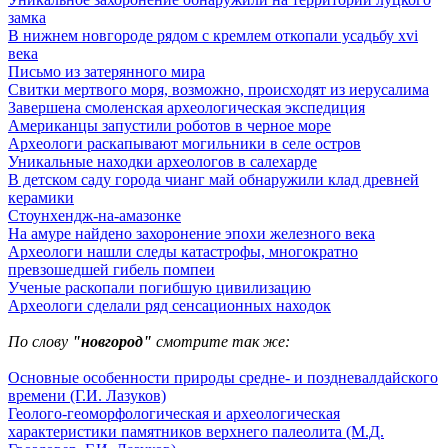
замка
В нижнем новгороде рядом с кремлем откопали усадьбу xvi
века
Письмо из затерянного мира
Свитки мертвого моря, возможно, происходят из иерусалима
Завершена смоленская археологическая экспедиция
Американцы запустили роботов в черное море
Археологи раскапывают могильники в селе остров
Уникальные находки археологов в салехарде
В детском саду города чианг май обнаружили клад древней
керамики
Стоунхендж-на-амазонке
На амуре найдено захоронение эпохи железного века
Археологи нашли следы катастрофы, многократно
превзошедшей гибель помпеи
Ученые раскопали погибшую цивилизацию
Археологи сделали ряд сенсационных находок
По слову
"новгород"
смотрите так же:
Основные особенности природы средне- и поздневалдайского
времени (Г.И. Лазуков)
Геолого-геоморфологическая и археологическая
характеристики памятников верхнего палеолита (М.Д.