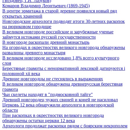
Гвоздовер, Г.И. Лазуков)
Комаров Владимир Леонтьевич (1869-1945)
В центре эрмитажа в старой деревне появился новый ряд
открытых хранений
Новгородские археологи подводят итоги 30-летних раскопок
на рюриковом городище
В великом новгороде российские и зарубежные ученые
займутся истоками русской государственности
В новгороде раскопали древний монастырь
На огородах в окрестностях великого новгорода обнаружены
развалины древнего монастыря
В великом новгороде исследовано 1,8% всего культурного
слоя
Берестяные грамоты с ненормативной лексикой датируются i
половиной xii века
Древние новгородцы не стеснялись в выражениях
В великом новгороде обнаружена древнерусская берестяная
грамота
Чьи скелеты находят в "подмосковной тайге"
Древний новгородец чужих свиней и коней не насиловал
Церковь 12 века обнаружили археологи в новгородской
области
При раскопках в окрестностях великого новгорода
обнаружены остатки церкви 12 века
Археологи продолжат раскопки рядом с боярским некрополем