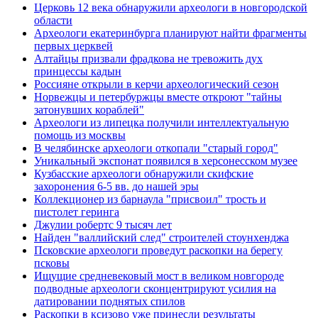
Церковь 12 века обнаружили археологи в новгородской
области
Археологи екатеринбурга планируют найти фрагменты
первых церквей
Алтайцы призвали фрадкова не тревожить дух
принцессы кадын
Россияне открыли в керчи археологический сезон
Норвежцы и петербуржцы вместе откроют "тайны
затонувших кораблей"
Археологи из липецка получили интеллектуальную
помощь из москвы
В челябинске археологи откопали "старый город"
Уникальный экспонат появился в херсонесском музее
Кузбасские археологи обнаружили скифские
захоронения 6-5 вв. до нашей эры
Коллекционер из барнаула "присвоил" трость и
пистолет геринга
Джулии робертс 9 тысяч лет
Найден "валлийский след" строителей стоунхенджа
Псковские археологи проведут раскопки на берегу
псковы
Ищущие средневековый мост в великом новгороде
подводные археологи сконцентрируют усилия на
датировании поднятых спилов
Раскопки в ксизово уже принесли результаты