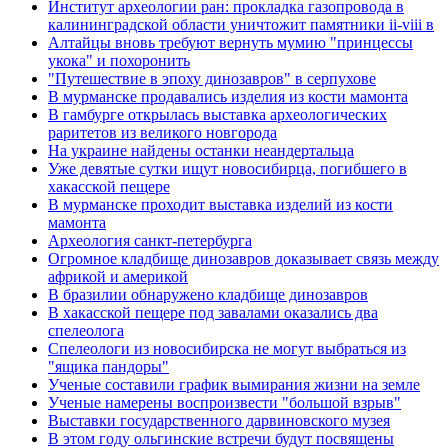
Институт археологии ран: прокладка газопровода в
калининградской области уничтожит памятники ii-viii в
Алтайцы вновь требуют вернуть мумию "принцессы
укока" и похоронить
"Путешествие в эпоху динозавров" в серпухове
В мурманске продавались изделия из кости мамонта
В гамбурге открылась выставка археологических
раритетов из великого новгорода
На украине найдены останки неандертальца
Уже девятые сутки ищут новосибирца, погибшего в
хакасской пещере
В мурманске проходит выставка изделий из кости
мамонта
Археология санкт-петербурга
Огромное кладбище динозавров доказывает связь между
африкой и америкой
В бразилии обнаружено кладбище динозавров
В хакасской пещере под завалами оказались два
спелеолога
Спелеологи из новосибирска не могут выбраться из
"ящика пандоры"
Ученые составили график вымирания жизни на земле
Ученые намерены воспроизвести "большой взрыв"
Выставки государственного дарвиновского музея
В этом году ольгинские встречи будут посвящены