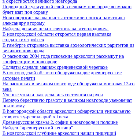
в окрестностях великого новгорода
Подводный культурный слой в великом новгороде возможно
будет взят под охрану
Новгородские аквалангисты отложили поиски памятника
александру второму
Найдена девятая печать святослава всеволодовича
В новгородской области откроется первая выставка
солдатских трофеев
В гамбурге открылась выставка археологических раритетов из
великого новгорода
О раскопках 2004 года псковские археологи расскажут на
конференции в новгороде
Солдаты сделали макияж средневековой черепахе
В новгородской области обнаружены две древнерусские
актовые печати
На раскопках в великом новгороде обнаружена мостовая 12-го
века
Ученые узнали, как делались состояния на руси
Первую берестяную грамоту в великом новгороде увековечат
по-новому
В hовгородской области археологи обнаружили уникальную
ставротеку-реликварий xii века
Древнерусские храмы-2. софии в новгороде и полоцке
Найден "древнерусский кентавр"
В новгородской глубинке археологи нашли пишущий