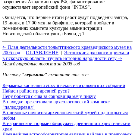
разрешения Академии наук РФ, финансирование
осуществляет европейский фонд "INTAS".
Ожидается, что первые итоги работ будут подведены завтра,
19 июня, в 17.00 мск на брифинге, который пройдет в
помещениях комитета культуры администрации
Новгородской области улица Бояна, д.1
⇐ План деятельности тольяттинского краеведческого музея на
2005 год
|
ОГЛАВЛЕНИЕ
|
Эстонские археологи приехали
в псковскую область изучать историю народности сету ⇒
Международные новости за 2005 год
По слову
"керамика"
смотрите так же:
Керамика кастелли xvi-xviii веков из итальянских собраний
Найден райцентр древней руси?
Перу борется с сша за сокровища мачу-пикчу
В находке презентовали археологический комплекс
"палеодеревня"
В приморье появится археологический музей под открытым
небом
В израильской тюрьме обнаружен древнейший христианский
храм
Древнейшая астрообсерватория евразии найдена в предгорьях