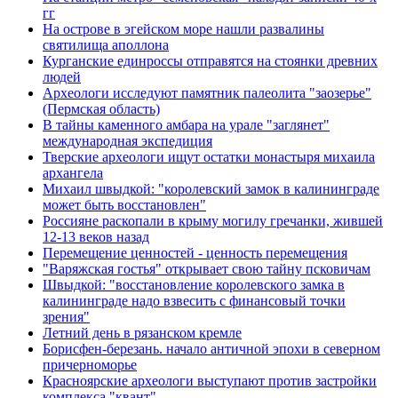
гг
На острове в эгейском море нашли развалины
святилища аполлона
Курганские единроссы отправятся на стоянки древних
людей
Археологи исследуют памятник палеолита "заозерье"
(Пермская область)
В тайны каменного амбара на урале "заглянет"
международная экспедиция
Тверские археологи ищут остатки монастыря михаила
архангела
Михаил швыдкой: "королевский замок в калининграде
может быть восстановлен"
Россияне раскопали в крыму могилу гречанки, жившей
12-13 веков назад
Перемещение ценностей - ценность перемещения
"Варяжская гостья" открывает свою тайну псковичам
Швыдкой: "восстановление королевского замка в
калининграде надо взвесить с финансовый точки
зрения"
Летний день в рязанском кремле
Борисфен-березань. начало античной эпохи в северном
причерноморье
Красноярские археологи выступают против застройки
комплекса "квант"