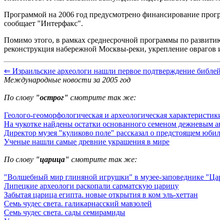
Программой на 2006 год предусмотрено финансирование програ
сообщает "Интерфакс".
Помимо этого, в рамках среднесрочной программы по развитию
реконструкция набережной Москвы-реки, укрепление оврагов и
⇐ Израильские археологи нашли первое подтверждение библей
Международные новости за 2005 год
По слову
"острог"
смотрите так же:
Геолого-геоморфологическая и археологическая характеристики
На чукотке найдены остатки основанного семеном дежневым а
Директор музея "куликово поле" рассказал о предстоящем юби
Ученые нашли самые древние украшения в мире
По слову
"царица"
смотрите так же:
"Волшебный мир глиняной игрушки" в музее-заповеднике "Ц
Липецкие археологи раскопали сарматскую царицу
Забытая царица египта. новые открытия в ком эль-хеттан
Семь чудес света. галикарнасский мавзолей
Семь чудес света. сады семирамиды