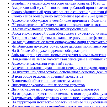
Guardian: на чилийском острове найден клад на $10 млрд
Американский музей вывозил контрабандой произведени
Около сфинкса найдено захоронение саисской династии 
Около каира обнаружено захоронение времен 26-й динас
Археологи обсуждают в челябинске причины гибели цив
"Черные археологи" уничтожают исторические памятник
В можайске нашли древнюю иконку-мощевик
Город эпохи золотой орды обнаружен в окрестностях ки
В горном алтае найдены наскальные рисунки скифского 
Во владимирской области обнаружены мощи греческого с
Челябинский археолог обнаружил царский могильник эп
На байкале обнаружена древняя обсерватория
Забытая царица египта. новые открытия в ком эль-хеттан
Найденный на ямале мамонт стал сенсацией в научных к
Археологи раскопали мертвый гарем
Археологи южного урала нашли пещеру со следами доист
На чукотке найдены остатки основанного семеном дежне
В новгороде раскопали древний монастырь
В липецкой области нашли кости мамонта
Липецкие археологи нашли золото сарматов
Дачник нашел на огороде останки предка динозавров
На огородах в окрестностях великого новгорода обнару
В куньиском районе сделано уникальное археологическо
На территории псковской области не менее 400 укреплен
В мармарисе сделана крупнейшая археологическая наход