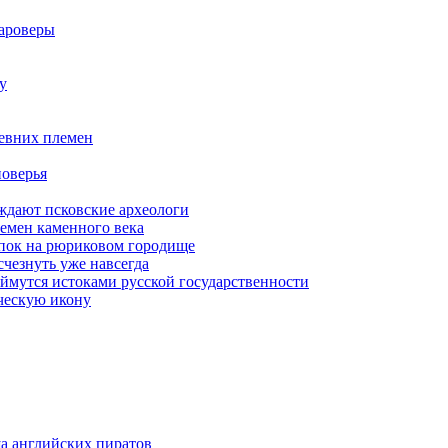
тароверы
у
ревних племен
поверья
ерждают псковские археологи
емен каменного века
опок на рюриковом городище
чезнуть уже навсегда
ймутся истоками русской государственности
ческую икону
а английских пиратов