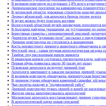
В великом новгороде исследовано 1,8% всего культурного
Древнеаланское поселение на кавминводах планируется с
В читинской области дорожные строители находят архео
Леонид яблонский: для археолога бронза теплее золота
В музее можно будет поиграть костями
Вологодский областной музей-заповедник пополнится н
В болгарии найдены украшения, не уступающие по ценн
Берестяные грамоты с ненормативной лексикой датируютс
Директор музея "куликово поле" рассказал о предстояще
Древние новгородцы не стеснялись в выражениях
Кость неизвестного древнего животного обнаружена в св
Фестский диск - самая трудная археологическая загадка 
Тамбов: под рассказовым нашли мамонта
В рязанском кремле состоялась презентация клада, найде
Первая обувь появилась около 30 тысяч лет назад
Псковские археологи иследуют древний торг
Археологи завершают в хакасии раскопки древней усып
В великом новгороде обнаружена древнерусская берестян
В древнем турове обнаружен каменный саркофаг xiii века
Чьи скелеты находят в "подмосковной тайге"
Древний новгородец чужих свиней и коней не насиловал
Жители омска заинтересовались археологией
Московские археологи восстанавливают древнее городище
В археологической науке новая сенсация!
Археологические раскопки руин королевского замка кени