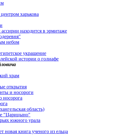
им
 центром харькова
ми
я ассирии находится в эрмитаже
одеревня"
тым небом
еегипетское украшение
лейской истории о голиафе
йловича
кий храм
ные открытия
онты и носороги
о носорога
рога
ангельская область)
ке "Царицыно"
орьях южного урала
т новая книга ученого из ельца