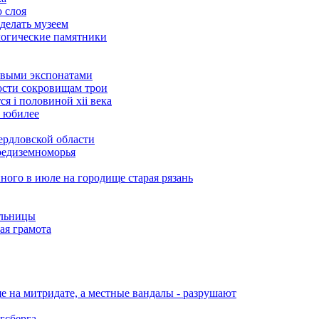
 слоя
делать музеем
логические памятники
овыми экспонатами
ости сокровищам трои
я i половиной xii века
м юбилее
ердловской области
средиземноморья
нного в июле на городище старая рязань
альницы
ая грамота
 на митридате, а местные вандалы - разрушают
гсберга