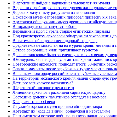
В аргентине найдена задушенная тысячелетняя мумия
В древних гробницах на озере тургояк жили уральские с
Дорога к мачу-пикчу разрушена из-за оползня
Псковский музей-заповедник приобрел привеску xix века
Археологи обнаружили самую древнюю китайскую лапш
В пирамиду хеопса запустят робота
Деревянный идол с урала старше египетских пирамид
Под красноярском археологи обнаружили захоронения д
В гватемале обнаружен легендарный город "q"
Средневековые мавзолеи на юге урала хранят легенды и 
Остров сокровищ в чили притягивает туристов
Древнее запсковье было заселено уже в ix - x веках, утв
Южноуральская пещера шульган-таш хранит живопись вр
Новгородские археологи подводят итоги 30-летних раск
Севские мамонты после зарубежных турне могут вновь ис
В великом новгороде российские и зарубежные ученые за
На территории можайского кремля нашли старинную гре
Дети геологического катаклизма?
Шерстистый носорог с реки осетр
Липецкие археологи раскопали сарматскую царицу
Состояние донских памятников отследят из космоса
Кладоискатели xxi века
Из уланбаторского музея пропало яйцо динозавра
Артефакт из "кода да винчи" обнаружен в иерусалиме
На знаменитом острове робинзона крузо нашли сокровищ