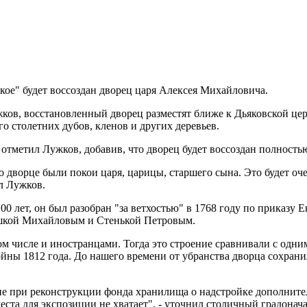
кое" будет воссоздан дворец царя Алексея Михайловича.
в, восстановленный дворец разместят ближе к Дьяковской церкв
го столетних дубов, кленов и других деревьев.
- отметил Лужков, добавив, что дворец будет воссоздан полность
о дворце были покои царя, царицы, старшего сына. Это будет оче
л Лужков.
 лет, он был разобран "за ветхостью" в 1768 году по приказу 
вашкой Михайловым и Стенькой Петровым.
 числе и иностранцами. Тогда это строение сравнивали с одним
ойны 1812 года. До нашего времени от убранства дворца сохран
е при реконструкции фонда хранилища о надстройке дополнител
еста для экспозиции не хватает", - уточнил столичный градонач