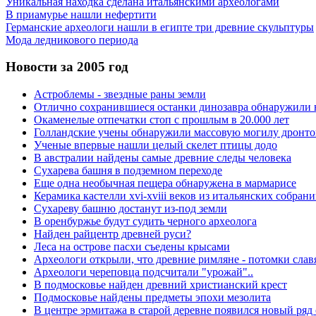
Уникальная находка сделана итальянскими археологами
В приамурье нашли нефертити
Германские археологи нашли в египте три древние скульптуры
Мода ледникового периода
Новости за 2005 год
Астроблемы - звездные раны земли
Отлично сохранившиеся останки динозавра обнаружили 
Окаменелые отпечатки стоп с прошлым в 20.000 лет
Голландские учены обнаружили массовую могилу дронто
Ученые впервые нашли целый скелет птицы додо
В австралии найдены самые древние следы человека
Сухарева башня в подземном переходе
Еще одна необычная пещера обнаружена в мармарисе
Керамика кастелли xvi-xviii веков из итальянских собран
Сухареву башню достанут из-под земли
В оренбуржье будут судить черного археолога
Найден райцентр древней руси?
Леса на острове пасхи съедены крысами
Археологи открыли, что древние римляне - потомки слав
Археологи череповца подсчитали "урожай"..
В подмосковье найден древний христианский крест
Подмосковье найдены предметы эпохи мезолита
В центре эрмитажа в старой деревне появился новый ря