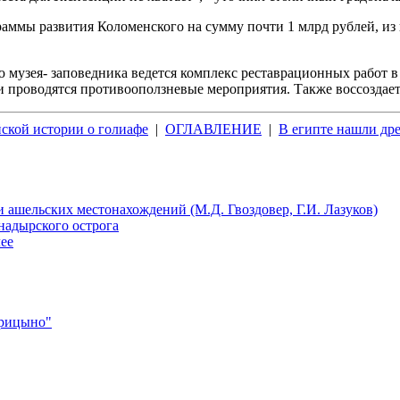
ммы развития Коломенского на сумму почти 1 млрд рублей, из 
 музея- заповедника ведется комплекс реставрационных работ в
 проводятся противооползневые мероприятия. Также воссоздает
ской истории о голиафе
|
ОГЛАВЛЕНИЕ
|
В египте нашли др
 ашельских местонахождений (М.Д. Гвоздовер, Г.И. Лазуков)
надырского острога
лее
арицыно"