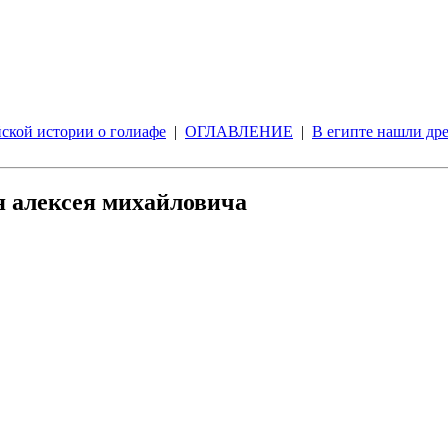
ской истории о голиафе
|
ОГЛАВЛЕНИЕ
|
В египте нашли др
я алексея михайловича