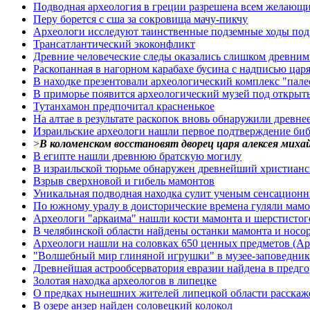
Подводная археология в греции разрешена всем желающ
Перу борется с сша за сокровища мачу-пикчу
Археологи исследуют таинственные подземные ходы под
Трансатлантический экоконфликт
Древние человеческие следы оказались слишком древни
Раскопанная в нагорном карабахе бусина с надписью цар
В находке презентовали археологический комплекс "пале
В приморье появится археологический музей под откры
Тутанхамон предпочитал красненькое
На алтае в результате раскопок вновь обнаружили древн
Израильские археологи нашли первое подтверждение биб
>
В коломенском восстановят дворец царя алексея миха
В египте нашли древнюю братскую могилу
В израильской тюрьме обнаружен древнейший христианс
Взрыв сверхновой и гибель мамонтов
Уникальная подводная находка сулит ученым сенсацион
По южному уралу в доисторические времена гуляли мам
Археологи "аркаима" нашли кости мамонта и шерстистог
В челябинской области найдены останки мамонта и носо
Археологи нашли на соловках 650 ценных предметов (Арх
"Волшебный мир глиняной игрушки" в музее-заповедни
Древнейшая астрообсерватория евразии найдена в предг
Золотая находка археологов в липецке
О предках нынешних жителей липецкой области расскаже
В озере анзер найден соловецкий колокол