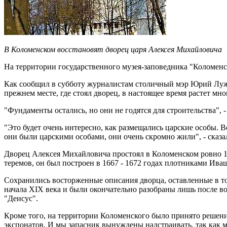
В Коломенском восстановят дворец царя Алексея Михайловича
На территории государственного музея-заповедника "Коломенс
Как сообщил в субботу журналистам столичный мэр Юрий Лужко
прежнем месте, где стоял дворец, в настоящее время растет мно
"Фундаменты остались, но они не годятся для строительства", 
"Это будет очень интересно, как размещались царские особы. В
они были царскими особами, они очень скромно жили", - сказа
Дворец Алексея Михайловича простоял в Коломенском ровно 100
теремов, он был построен в 1667 - 1672 годах плотниками И
Сохранились восторженные описания дворца, оставленные в том
начала XIX века и были окончательно разобраны лишь после в
"Деисус".
Кроме того, на территории Коломенского было принято решени
экспонатов. И мы запасник вынуждены надстраивать, так как м