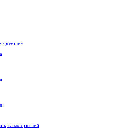
в аргентине
в
ий
ян
д открытых хранений