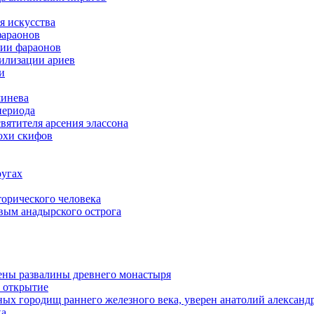
я искусства
фараонов
тии фараонов
илизации ариев
и
шинева
периода
вятителя арсения элассона
охи скифов
ругах
орического человека
вым анадырского острога
жены развалины древнего монастыря
е открытие
ных городищ раннего железного века, уверен анатолий александ
ка