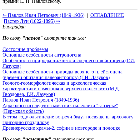
премий Е. Н. Павловскому.
⇐ Павлов Иван Петрович (1849-1936)
|
ОГЛАВЛЕНИЕ
|
Пастер Луи (1822-1895) ⇒
Биографии
По слову
"павлов"
смотрите так же:
Состояние проблемы
Основные особенности антропогена
Особенности природы нижнего и среднего плейстоцена (Г.И.
Лазуков)
Основные особенности природы верхнего плейстоцена
(времени обитания палеоантропов) (Г.И. Лазуков)
Геолого-геоморфологическая и археологическая
характеристики памятников верхнего палеолита (М.Д.
Гвоздовер, Г.И. Лазуков)
Павлов Иван Петрович (1849-1936)
Археологи исследуют памятник палеолита "заозерье"
(Пермская область)
В этом году ольгинские встречи будут посвящены археологу
григорию гроздилову
Древнерусские храмы-2. софии в новгороде и полоцке
По слову
"памятник"
смотрите так же: