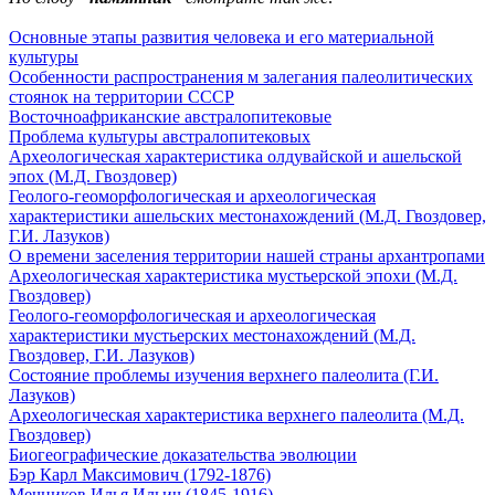
Основные этапы развития человека и его материальной
культуры
Особенности распространения м залегания палеолитических
стоянок на территории СССР
Восточноафриканские австралопитековые
Проблема культуры австралопитековых
Археологическая характеристика олдувайской и ашельской
эпох (М.Д. Гвоздовер)
Геолого-геоморфологическая и археологическая
характеристики ашельских местонахождений (М.Д. Гвоздовер,
Г.И. Лазуков)
О времени заселения территории нашей страны архантропами
Археологическая характеристика мустьерской эпохи (М.Д.
Гвоздовер)
Геолого-геоморфологическая и археологическая
характеристики мустьерских местонахождений (М.Д.
Гвоздовер, Г.И. Лазуков)
Состояние проблемы изучения верхнего палеолита (Г.И.
Лазуков)
Археологическая характеристика верхнего палеолита (М.Д.
Гвоздовер)
Биогеографические доказательства эволюции
Бэр Карл Максимович (1792-1876)
Мечников Илья Ильич (1845-1916)