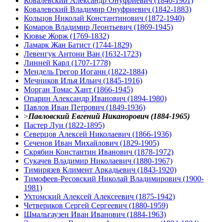
Ковалевский Александр Онуфриевич (1840-1901)
Ковалевский Владимир Онуфриевич (1842-1883)
Кольцов Николай Константинович (1872-1940)
Комаров Владимир Леонтьевич (1869-1945)
Кювье Жорж (1769-1832)
Ламарк Жан Батист (1744-1829)
Левенгук Антони Ван (1632-1723)
Линней Карл (1707-1778)
Мендель Грегор Иоганн (1822-1884)
Мечников Илья Ильич (1845-1916)
Морган Томас Хант (1866-1945)
Опарин Александр Иванович (1894-1980)
Павлов Иван Петрович (1849-1936)
>
Павловский Евгений Никанорович (1884-1965)
Пастер Луи (1822-1895)
Северцов Алексей Николаевич (1866-1936)
Сеченов Иван Михайлович (1829-1905)
Скрябин Константин Иванович (1878-1972)
Сукачев Владимир Николаевич (1880-1967)
Тимирязев Климент Аркадьевич (1843-1920)
Тимофеев-Ресовский Николай Владимирович (1900-
1981)
Ухтомский Алексей Алексеевич (1875-1942)
Четвериков Сергей Сергеевич (1880-1959)
Шмальгаузен Иван Иванович (1884-1963)