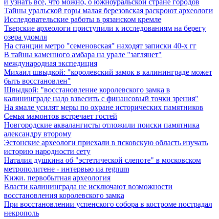
и узнать все, что можно, о южноуральской стране городов
Тайны уральской горы малая березовская раскроют археологи
Исследовательские работы в рязанском кремле
Тверские археологи приступили к исследованиям на берегу
озера удомля
На станции метро "семеновская" находят записки 40-х гг
В тайны каменного амбара на урале "заглянет"
международная экспедиция
Михаил швыдкой: "королевский замок в калининграде может
быть восстановлен"
Швыдкой: "восстановление королевского замка в
калининграде надо взвесить с финансовый точки зрения"
На ямале усилят меры по охране исторических памятников
Семья мамонтов встречает гостей
Новгородские аквалангисты отложили поиски памятника
александру второму
Эстонские археологи приехали в псковскую область изучать
историю народности сету
Наталия душкина об "эстетической слепоте" в московском
метрополитене - интервью иа regnum
Кижи. первобытная археология
Власти калининграда не исключают возможности
восстановления королевского замка
При восстановлении успенского собора в костроме пострадал
некрополь