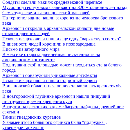
Солдаты сделали макияж средневековой черепахе
Мусор под cерпуховом сваливают на 320 миллионов лет назад
Семь чудес света. галикарнасский мавзолей
На тернопольщине нашли захоронение человека бронзового
века
Археологи открыли в архангельской области две новые
стоянки древних людей
Псковские археологи нашли еще одну "варяжскую гостью"
В дневности людей хоронили в позе зародыша
Письмо из затерянного мира
В мексике открыта древнейшая письменность на
американском континенте
Под пушкинской площадью может находиться стена белого
города
Археологи обнаружили уникальные артефакты
Псковские археологи нашли старинный сервиз
В ивановской области начали восстанавливать крепость xiv
века
В новгородской глубинке археологи нашли пишущий
инструмент времен крещения руси
В грузии на раскопках в храме баграта найдены древнейшие
святыни
Тайны гнездовских курганов
У знаменитого большого сфинкса была "подружка",
утверждает археолог