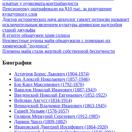
изъятые у нумизмата-контрабандиста
Пенсионерку оштрафовали на $10 тыс. за разрушение
культурного слоя
Доктор исторических наук археолог гамлет петросян называет
исключительным явлением культуры армянские надгробия
старой джульфы
В египте обнаружен храм солнца
Неизвестные руины майя обнаружили с помощью их
химической "подписи"
Племена майя стали жертвой собственной беспечности
Биографии
Астауров Борис Львович (1904-1974)
Бах Алексей Николаевич (1857-1946)
Бэр Карл Максимович (1792-1876)
Вавилов Николай Иванович (1887-1943)
Введенский Николай Евгеньевич (1852-1922)
Вейсман Август (1834-1914)
Вернадский Владимир Иванович (1863-1945)
Гарвей Уильям (1578-1657)
Гиляров Меркурий Сергеевич (1912-1985)
Дарвин Чарлз (1809-1882)
Ивановский Дмитрий Иосифович (1864-1920)