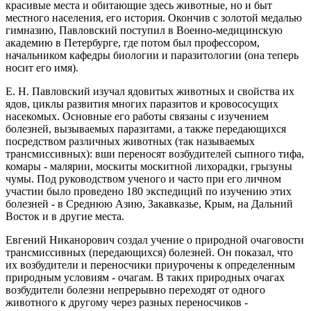
красивые места и обитающие здесь животные, но и быт
местного населения, его история. Окончив с золотой медалью
гимназию, Павловский поступил в Военно-медицинскую
академию в Петербурге, где потом был профессором,
начальником кафедры биологии и паразитологии (она теперь
носит его имя).
Е. Н. Павловский изучал ядовитых животных и свойства их
ядов, циклы развития многих паразитов и кровососущих
насекомых. Основные его работы связаны с изучением
болезней, вызываемых паразитами, а также передающихся
посредством различных животных (так называемых
трансмиссивных): вши переносят возбудителей сыпного тифа,
комары - малярии, москиты москитной лихорадки, грызуны
чумы. Под руководством ученого и часто при его личном
участии было проведено 180 экспедиций по изучению этих
болезней - в Среднюю Азию, Закавказье, Крым, на Дальний
Восток и в другие места.
Евгений Никанорович создал учение о природной очаговости
трансмиссивных (передающихся) болезней. Он показал, что
их возбудители и переносчики приурочены к определенным
природным условиям - очагам. В таких природных очагах
возбудители болезни непрерывно переходят от одного
животного к другому через разных переносчиков -