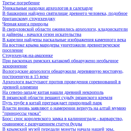
Третье погребение
Уникальные находки археологов в салехарде
В башкирии найдено святилище древнего человека, подобное
британскому стоунхенджу
Черная книга природы
В свердловской области оживились археологи, кладоискатели
и дайверы - начался сезон искательства
В карелии найдены наскальные изображения каменного века
На востоке крыма мародеры уничтожили древнегреческое
поселение
Стоунхендж-на-амазонке
При раскопках римских катакомб обнаружено необычное
захоронение
Вологодские археологи обнаружили деревянную мостовую,
построенную в 15 веке
Археологи выступают против проведения соревнований в
древней олимпии
На северо-западе китая нашли древний некрополь
В рязанской области решают судьбу рязанского кремля
Путь трубе в китай преграждает природный парк
Власти вновь заявляют о намерении вернуть на алтай мумию
"принцессы укока"
Боос: снос королевского замка в калининграде - варварство,
сравнимое с разрушением статуи будды
В крымский музей передали монеты начала нашей эры,