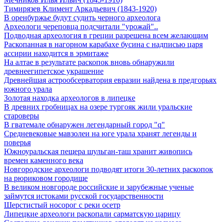
Тимирязев Климент Аркадьевич (1843-1920)
В оренбуржье будут судить черного археолога
Археологи череповца подсчитали "урожай"..
Подводная археология в греции разрешена всем желающим
Раскопанная в нагорном карабахе бусина с надписью царя
ассирии находится в эрмитаже
На алтае в результате раскопок вновь обнаружили
древнеегипетское украшение
Древнейшая астрообсерватория евразии найдена в предгорьях
южного урала
Золотая находка археологов в липецке
В древних гробницах на озере тургояк жили уральские
староверы
В гватемале обнаружен легендарный город "q"
Средневековые мавзолеи на юге урала хранят легенды и
поверья
Южноуральская пещера шульган-таш хранит живопись
времен каменного века
Новгородские археологи подводят итоги 30-летних раскопок
на рюриковом городище
В великом новгороде российские и зарубежные ученые
займутся истоками русской государственности
Шерстистый носорог с реки осетр
Липецкие археологи раскопали сарматскую царицу