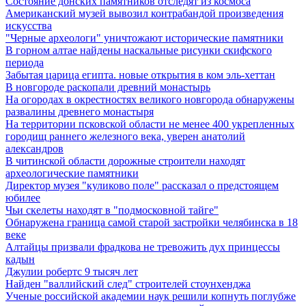
Состояние донских памятников отследят из космоса
Американский музей вывозил контрабандой произведения
искусства
"Черные археологи" уничтожают исторические памятники
В горном алтае найдены наскальные рисунки скифского
периода
Забытая царица египта. новые открытия в ком эль-хеттан
В новгороде раскопали древний монастырь
На огородах в окрестностях великого новгорода обнаружены
развалины древнего монастыря
На территории псковской области не менее 400 укрепленных
городищ раннего железного века, уверен анатолий
александров
В читинской области дорожные строители находят
археологические памятники
Директор музея "куликово поле" рассказал о предстоящем
юбилее
Чьи скелеты находят в "подмосковной тайге"
Обнаружена граница самой старой застройки челябинска в 18
веке
Алтайцы призвали фрадкова не тревожить дух принцессы
кадын
Джулии робертс 9 тысяч лет
Найден "валлийский след" строителей стоунхенджа
Ученые российской академии наук решили копнуть поглубже