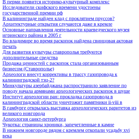
В перми появится историко-культурный комплекс
Исследователи скифского времени удостоены
государственной премии рф
В калининграде найден клад с проклятием пруссов?
Архитектурные открытия случаются даже в кремле
Основные направления деятельности краеведческого музея
игринского района в 2005 г
Во владимире во время раскопок найдена свинцовая актовая
печать
Для развития культуры ставрополья требуются
дополнительные средства
Продажа ценностей с раскопок стала организованным
бизнесом (Ставрополье)
Археологи внесут коррективы в трассу газопровода к
калининградской тэц-2?
Минкультуры азеpбайджана распространило заявление по
поводу начала аpмянами археологических раскопок в шуше
Институт археологии ран: прокладка газопровода в
калининградской области уничтожит памятники ii-viii в
В гамбурге открылась выставка археологических раритетов из
великого новгорода
Археология санкт-петербурга
Чукотка: страницы хроники, запечетленные в камне
В нижнем новгороде рядом с кремлем откопали усадьбу xvi
века