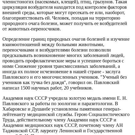
членистоногих (насекомых, клещей), птиц, грызунов. Такая
циркуляция возбудителя находится под контролем факторов
внешней среды, которые могут пресекать ее или, наоборот,
благоприятствовать ей. Человек, попадая на территорию
природного очага болезни, может получить ее возбудителей
от животных-переносчиков.
Определение границ природных очагов болезней и изучение
взаимоотношений между больными животными,
переносчиками и возбудителями болезни позволили
предсказывать возникновение многих заболеваний людей,
проводить профилактические меры и успешнее бороться с
ними Снижение уровня трансмиссивных заболеваний, а
иногда их полное исчезновение в нашей стране - заслуга
Павловского и его многочисленных учеников. "Ученый без
учеников как тучка без дождя", говорил он. Павловский
написал 1500 научных работ, 20 учебников.
Академия наук СССР учредила золотую медаль имени Е. Н.
Павловского за работы по зоологии и паразитологии. В
Хабаровске и Душанбе установлены памятники генерал-
лейтенанту медицинской службы. Герою Социалистического
Труда, действительному члену Академии наук СССР и
Академии медицинских наук СССР, почетному члену АН
Таджикской ССР, лауреату Ленинской и Государственной