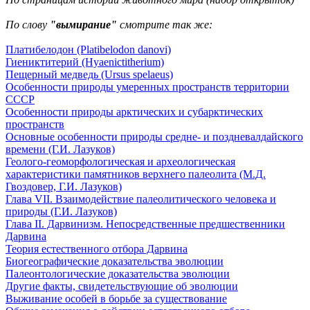
По слову
"вымирание"
смотрите так же:
Платибелодон (Platibelodon danovi)
Гиениктитерий (Hyaenictitherium)
Пещерный медведь (Ursus spelaeus)
Особенности природы умеренных пространств территории
СССР
Особенности природы арктических и субарктических
пространств
Основные особенности природы средне- и поздневалдайского
времени (Г.И. Лазуков)
Геолого-геоморфологическая и археологическая
характеристики памятников верхнего палеолита (М.Д.
Гвоздовер, Г.И. Лазуков)
Глава VII. Взаимодействие палеолитического человека и
природы (Г.И. Лазуков)
Глава II. Дарвинизм. Непосредственные предшественники
Дарвина
Теория естественного отбора Дарвина
Биогеографические доказательства эволюции
Палеонтологические доказательства эволюции
Другие факты, свидетельствующие об эволюции
Выживание особей в борьбе за существование