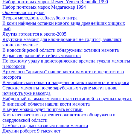
Набор почтовых марок Йемен Yemen Republic 1990
Набор почтовых марок Мадагаскар 1994
Окаменелости зубов
Вторая молодость саблезубого тигра
В коми найдены останки нового вида древнейших хищных
рыб
Якутия готовится к экспо-2005
Якутский мамонт для клонирования не годится, заявляют
японские ученые
В новосибирской области обнаружены останки мамонта
Взрыв сверхновой и гибель мамонтов
По южному уралу в доисторические времена гуляли мамонты
и носороги
Археологи "аркаима" нашли кости мамонта и шерстистого
носорога
В челябинской области найдены останки мамонта и носорога
Севские мамонты после зарубежных турне могут вновь
исчезнуть уже навсегда
Найденный на ямале мамонт стал сенсацией в научных кругах
В липецкой области нашли кости мамонта
В музее можно будет поиграть костями
Кость неизвестного древнего животного обнаружена в
свердловской области
Тамбов: под рассказовым нашли мамонта
Джулии робертс 9 тысяч лет