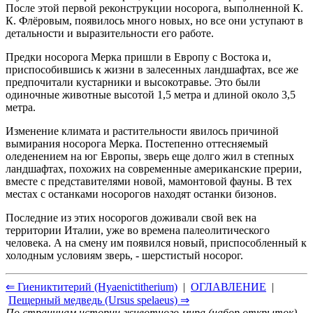
После этой первой реконструкции носорога, выполненной К.
К. Флёровым, появилось много новых, но все они уступают в
детальности и выразительности его работе.
Предки носорога Мерка пришли в Европу с Востока и,
приспособившись к жизни в залесенных ландшафтах, все же
предпочитали кустарники и высокотравье. Это были
одиночные животные высотой 1,5 метра и длиной около 3,5
метра.
Изменение климата и растительности явилось причиной
вымирания носорога Мерка. Постепенно оттесняемый
оледенением на юг Европы, зверь еще долго жил в степных
ландшафтах, похожих на современные американские прерии,
вместе с представителями новой, мамонтовой фауны. В тех
местах с останками носорогов находят останки бизонов.
Последние из этих носорогов доживали свой век на
территории Италии, уже во времена палеолитического
человека. А на смену им появился новый, приспособленный к
холодным условиям зверь, - шерстистый носорог.
⇐ Гиениктитерий (Hyaenictitherium)
|
ОГЛАВЛЕНИЕ
|
Пещерный медведь (Ursus spelaeus) ⇒
По страницам истории животного мира (набор открыток)