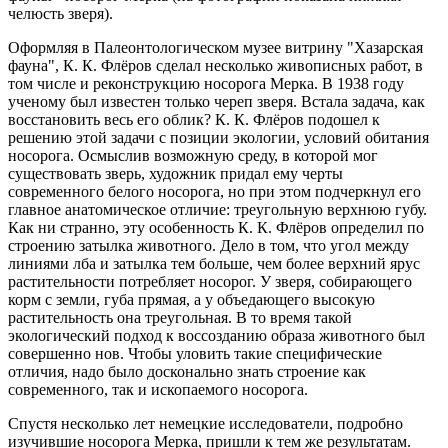
челюсть зверя).
Оформляя в Палеонтологическом музее витрину "Хазарская
фауна", К. К. Флёров сделал несколько живописных работ, в
том числе и реконструкцию носорога Мерка. В 1938 году
ученому был известен только череп зверя. Встала задача, как
восстановить весь его облик? К. К. Флёров подошел к
решению этой задачи с позиции экологии, условий обитания
носорога. Осмыслив возможную среду, в которой мог
существовать зверь, художник придал ему черты
современного белого носорога, но при этом подчеркнул его
главное анатомическое отличие: треугольную верхнюю губу.
Как ни странно, эту особенность К. К. Флёров определил по
строению затылка животного. Дело в том, что угол между
линиями лба и затылка тем больше, чем более верхний ярус
растительности потребляет носорог. У зверя, собирающего
корм с земли, губа прямая, а у объедающего высокую
растительность она треугольная. В то время такой
экологический подход к воссозданию образа животного был
совершенно нов. Чтобы уловить такие специфические
отличия, надо было досконально знать строение как
современного, так и ископаемого носорога.
Спустя несколько лет немецкие исследователи, подробно
изучившие носорога Мерка, пришли к тем же результатам.