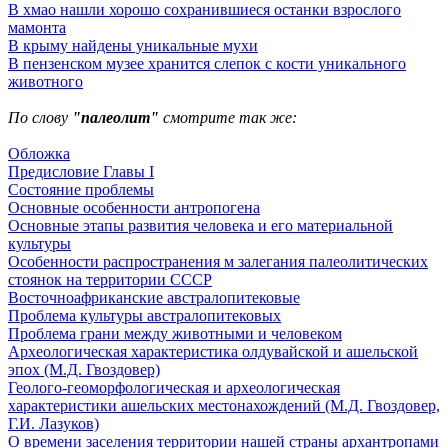
В хмао нашли хорошо сохранившиеся останки взрослого
мамонта
В крыму найдены уникальные мухи
В пензенском музее хранится слепок с кости уникального
животного
По слову
"палеолит"
смотрите так же:
Обложка
Предисловие Главы I
Состояние проблемы
Основные особенности антропогена
Основные этапы развития человека и его материальной
культуры
Особенности распространения м залегания палеолитических
стоянок на территории СССР
Восточноафриканские австралопитековые
Проблема культуры австралопитековых
Проблема грани между животными и человеком
Археологическая характеристика олдувайской и ашельской
эпох (М.Д. Гвоздовер)
Геолого-геоморфологическая и археологическая
характеристики ашельских местонахождений (М.Д. Гвоздовер,
Г.И. Лазуков)
О времени заселения территории нашей страны архантропами