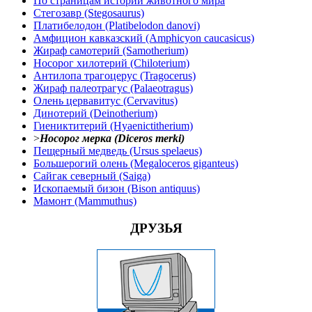
По страницам истории животного мира
Стегозавр (Stegosaurus)
Платибелодон (Platibelodon danovi)
Амфицион кавказский (Amphicyon caucasicus)
Жираф самотерий (Samotherium)
Носорог хилотерий (Chiloterium)
Антилопа трагоцерус (Tragocerus)
Жираф палеотрагус (Palaeotragus)
Олень цервавитус (Cervavitus)
Динотерий (Deinotherium)
Гиениктитерий (Hyaenictitherium)
>
Носорог мерка (Diceros merki)
Пещерный медведь (Ursus spelaeus)
Большерогий олень (Megaloceros giganteus)
Сайгак северный (Saiga)
Ископаемый бизон (Bison antiquus)
Мамонт (Mammuthus)
ДРУЗЬЯ