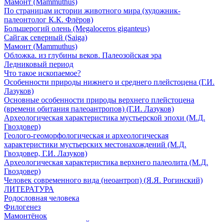
Мамонт (Mammuthus)
По страницам истории животного мира (художник-
палеонтолог К.К. Флёров)
Большерогий олень (Megaloceros giganteus)
Сайгак северный (Saiga)
Мамонт (Mammuthus)
Обложка. из глубины веков. Палеозойская эра
Ледниковый период
Что такое ископаемое?
Особенности природы нижнего и среднего плейстоцена (Г.И.
Лазуков)
Основные особенности природы верхнего плейстоцена
(времени обитания палеоантропов) (Г.И. Лазуков)
Археологическая характеристика мустьерской эпохи (М.Д.
Гвоздовер)
Геолого-геоморфологическая и археологическая
характеристики мустьерских местонахождений (М.Д.
Гвоздовер, Г.И. Лазуков)
Археологическая характеристика верхнего палеолита (М.Д.
Гвоздовер)
Человек современного вида (неоантроп) (Я.Я. Рогинский)
ЛИТЕРАТУРА
Родословная человека
Филогенез
Мамонтёнок