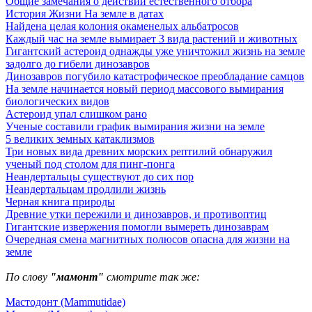
Общие замечания о действии естественного отбора
История Жизни На земле в датах
Найдена целая колония окаменелых альбатросов
Каждый час на земле вымирает 3 вида растений и животных
Гигантский астероид однажды уже уничтожил жизнь на земле
задолго до гибели динозавров
Динозавров погубило катастрофическое преобладание самцов
На земле начинается новый период массового вымирания
биологических видов
Астероид упал слишком рано
Ученые составили график вымирания жизни на земле
5 великих земных катаклизмов
Три новых вида древних морских рептилий обнаружил
ученый под столом для пинг-понга
Неандертальцы существуют до сих пор
Неандертальцам продлили жизнь
Черная книга природы
Древние утки пережили и динозавров, и противоптиц
Гигантские извержения помогли вымереть динозаврам
Очередная смена магнитных полюсов опасна для жизни на
земле
По слову
"мамонт"
смотрите так же:
Мастодонт (Mammutidae)