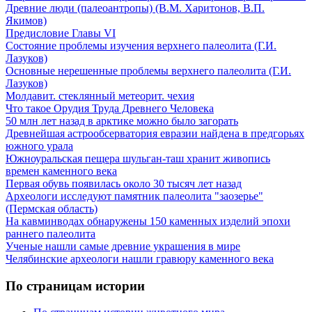
Древние люди (палеоантропы) (В.М. Харитонов, В.П.
Якимов)
Предисловие Главы VI
Состояние проблемы изучения верхнего палеолита (Г.И.
Лазуков)
Основные нерешенные проблемы верхнего палеолита (Г.И.
Лазуков)
Молдавит. стеклянный метеорит. чехия
Что такое Орудия Труда Древнего Человека
50 млн лет назад в арктике можно было загорать
Древнейшая астрообсерватория евразии найдена в предгорьях
южного урала
Южноуральская пещера шульган-таш хранит живопись
времен каменного века
Первая обувь появилась около 30 тысяч лет назад
Археологи исследуют памятник палеолита "заозерье"
(Пермская область)
На кавминводах обнаружены 150 каменных изделий эпохи
раннего палеолита
Ученые нашли самые древние украшения в мире
Челябинские археологи нашли гравюру каменного века
По страницам истории