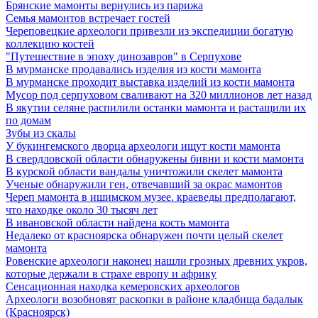
Брянские мамонты вернулись из парижа
Семья мамонтов встречает гостей
Череповецкие археологи привезли из экспедиции богатую
коллекцию костей
"Путешествие в эпоху динозавров" в Серпухове
В мурманске продавались изделия из кости мамонта
В мурманске проходит выставка изделий из кости мамонта
Мусор под cерпуховом сваливают на 320 миллионов лет назад
В якутии селяне распилили останки мамонта и растащили их
по домам
Зубы из скалы
У букингемского дворца археологи ищут кости мамонта
В свердловской области обнаружены бивни и кости мамонта
В курской области вандалы уничтожили скелет мамонта
Ученые обнаружили ген, отвечавший за окрас мамонтов
Череп мамонта в ишимском музее. краеведы предполагают,
что находке около 30 тысяч лет
В ивановской области найдена кость мамонта
Недалеко от красноярска обнаружен почти целый скелет
мамонта
Ровенские археологи наконец нашли грозных древних укров,
которые держали в страхе европу и африку
Сенсационная находка кемеровских археологов
Археологи возобновят раскопки в районе кладбища бадалык
(Красноярск)