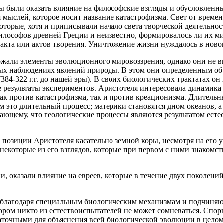
ы были оказать влияние на философские взгляды и обусловленн
я мыслей, которое носит название катастрофизма. Свет от време
оторые, хотя и приписывали начало света творческой деятельност
лософов древней Греции и неизвестно, формировалось ли их ми
акта или актов творения. Уничтожение жизни нуждалось в новом
ржали элементы эволюционного мировоззрения, однако они не в
ых наблюдениях явлений природы. В этом они определенным обр
4-322 г.г. до нашей эры). В своих биологических трактатах он
 результаты экспериментов. Аристотеля интересовала динамика я
ак против катастрофизма, так и против креационизма. Длительн
 это длительный процесс; материки становятся дном океанов, а
щему, что геологические процессы являются результатом естес
позиции Аристотеля касательно земной коры, несмотря на его у
екоторые из его взглядов, которые при первом с ними знакомс
, оказали влияние на евреев, которые в течение двух поколени
 благодаря специальным биологическим механизмам и подчиняю
ором никто из естествоиспытателей не может сомневаться. Спор
точными для объяснения всей биологической эволюции в целом?