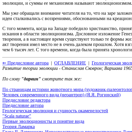
эволюции, и суммы ее механизмов называют эволюционизмом. 
Мы уже обращали внимание читателя на то, что на заре заложе
идеи сталкивались с воззрениями, обоснованными на креацион
С того момента, когда на Западе победило христианство, прин
искания в области эволюционизма. Дословное изложение Гене
творения, а в настоящее время существуют только те формы жи
акт творения имел место не в очень далеком прошлом. Хотя взг
чем 6 тысяч лет. С того времени, когда была принята хронологи
⇐ Предисловие автора
|
ОГЛАВЛЕНИЕ
|
Геологическая эво
Развитие теории эволюции - Станислав Сковрон; Варшава 1965
По слову
"дарвин"
смотрите так же:
По страницам истории животного мира (художник-палеонтолог
Человек современного вида (неоантроп) (Я.Я. Рогинский)
Предисловие редактора
Предисловие автора
Геологическая эволюция и сущность окаменелостей
"Scala naturae"
Первые эволюционисты и понятие вида
Теория Ламарка
Глава II. Дарвинизм. Непосредственные предшественники Дар