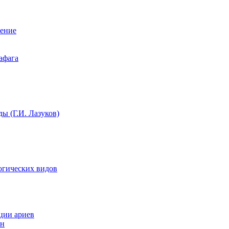
нение
афага
ы (Г.И. Лазуков)
огических видов
ции ариев
ын