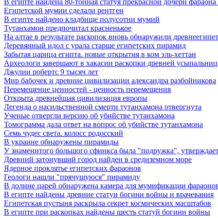
В египте найдена 80-тонная статуя прекрасной дочери фараона
Египетской мумии сделали рентген
В египте найдено кладбище полусотни мумий
Тутанхамон предпочитал красненькое
На алтае в результате раскопок вновь обнаружили древнеегипе
Деревянный идол с урала старше египетских пирамид
Забытая царица египта. новые открытия в ком эль-хеттан
Археологи завершают в хакасии раскопки древней усыпальни
Джулии робертс 9 тысяч лет
Мир бабочек и древние цивилизации александра разбойникова
Перемещение ценностей - ценность перемещения
Открыта древнейшая цивилизация европы
Легенда о насильственной смерти тутанхамона отвергнута
Ученые отвергли версию об убийстве тутанхамона
Томограмма дала ответ на вопрос об убийстве тутанхамона
Семь чудес света. колосс родосский
В украине обнаружены пирамиды
У знаменитого большого сфинкса была "подружка", утверждает
Древний затонувший город найден в средиземном море
Ядерное проклятье египетских фараонов
Геологи нашли "прячущуюся" пирамиду
В долине царей обнаружена камера для мумификации фараоно
В египте найдены древние статуи богини войны и врачевания
Египетская пустыня раскрыла секрет космических масштабов
В египте при раскопках найдены шесть статуй богини войны