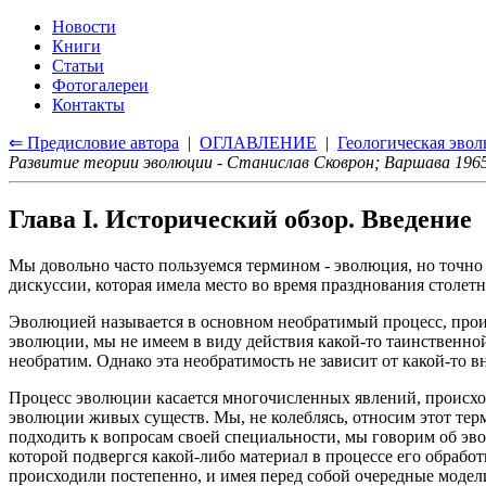
Новости
Книги
Статьи
Фотогалереи
Контакты
⇐ Предисловие автора
|
ОГЛАВЛЕНИЕ
|
Геологическая эво
Развитие теории эволюции - Станислав Сковрон; Варшава 1965
Глава I. Исторический обзор. Введение
Мы довольно часто пользуемся термином - эволюция, но точно 
дискуссии, которая имела место во время празднования столет
Эволюцией называется в основном необратимый процесс, происх
эволюции, мы не имеем в виду действия какой-то таинственно
необратим. Однако эта необратимость не зависит от какой-то
Процесс эволюции касается многочисленных явлений, происходя
эволюции живых существ. Мы, не колеблясь, относим этот терм
подходить к вопросам своей специальности, мы говорим об эв
которой подвергся какой-либо материал в процессе его обраб
происходили постепенно, и имея перед собой очередные моде