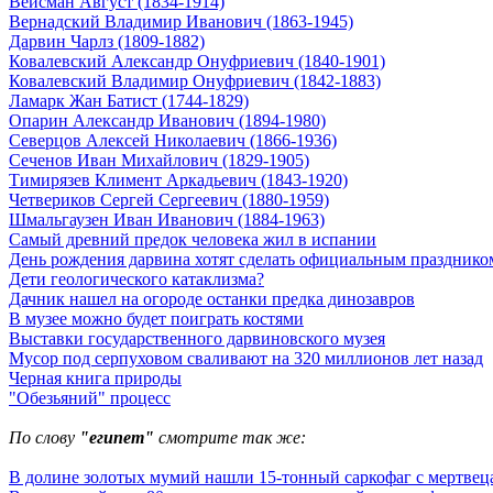
Вейсман Август (1834-1914)
Вернадский Владимир Иванович (1863-1945)
Дарвин Чарлз (1809-1882)
Ковалевский Александр Онуфриевич (1840-1901)
Ковалевский Владимир Онуфриевич (1842-1883)
Ламарк Жан Батист (1744-1829)
Опарин Александр Иванович (1894-1980)
Северцов Алексей Николаевич (1866-1936)
Сеченов Иван Михайлович (1829-1905)
Тимирязев Климент Аркадьевич (1843-1920)
Четвериков Сергей Сергеевич (1880-1959)
Шмальгаузен Иван Иванович (1884-1963)
Самый древний предок человека жил в испании
День рождения дарвина хотят сделать официальным празднико
Дети геологического катаклизма?
Дачник нашел на огороде останки предка динозавров
В музее можно будет поиграть костями
Выставки государственного дарвиновского музея
Мусор под cерпуховом сваливают на 320 миллионов лет назад
Черная книга природы
"Обезьяний" процесс
По слову
"египет"
смотрите так же:
В долине золотых мумий нашли 15-тонный саркофаг с мертвец