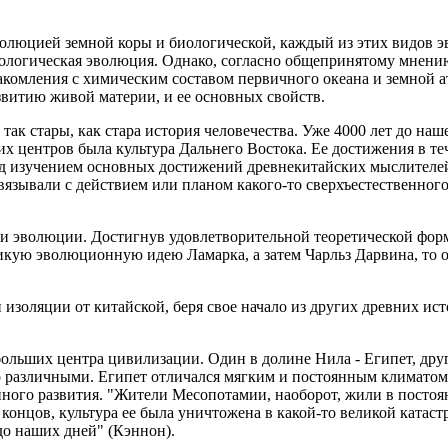
олюцией земной коры и биологической, каждый из этих видов э
ологическая эволюция. Однако, согласно общепринятому мнению,
акомления с химическим составом первичного океана и земной 
витию живой материи, и ее основных свойств.
к стары, как стара история человечества. Уже 4000 лет до наш
их центров была культура Дальнего Востока. Ее достижения в те
ад изучением основных достижений древнекитайских мыслителей
 связывали с действием или планом какого-то сверхъестественног
и эволюции. Достигнув удовлетворительной теоретической форм
икую эволюционную идею Ламарка, а затем Чарльз Дарвина, то о
й изоляции от китайской, беря свое начало из других древних и
ольших центра цивилизации. Один в долине Нила - Египет, друго
различными. Египет отличался мягким и постоянным климатом, 
ойного развития. "Жители Месопотамии, наоборот, жили в посто
 концов, культура ее была уничтожена в какой-то великой катастр
до наших дней" (Кэннон).