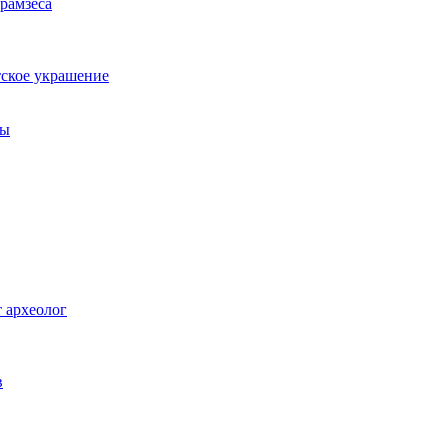
 рамзеса
тское украшение
цы
 археолог
в