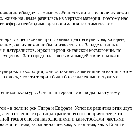
волюции обладает своими особенностями и в основе их лежит
 жизнь на Земле развилась из мертвой материи, поэтому нас
атмосферы необходимы для понимания тех химических
ей эры существовали три главных центра культуры, которые,
чение долгих веков не были известны на Западе и лишь в
 и натуралистов. Яркой чертой китайской космогонии, по
о существа. Зато предполагалось взаимодействие каких-то
улировки эволюции, они оставили дальнейшие искания в этом
казалось, что эти теории были более далекими и чужими
сточников культуры. Очень интересные выводы на эту тему
й - в долине рек Тигра и Евфрата. Условия развития этих двух
а естественные границы хранили его от неприятелей, что
янной тревоге перед наводнениями и катастрофами, частыми
офе и исчезла, засыпанная песком, в то время, как в Египте