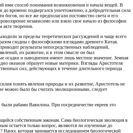
ый ими способ понимания возникновения и начала вещей. В
ни до времени подвергался уничтожению, а добродетельная сила
и богов, но все же предполагали постоянство света и его
ровоззрение независимо или взяло свое начало из философии
 акте творения.
ыходили за пределы теоретических рассуждений и чаще всего
азом сходны с философскими взглядами древнего Китая.
 приводит результаты непосредственных наблюдений,
влений, их развитие, и в этом смысле он был
ые осадки и наводнения имеют лишь местное значение. Земная
 дно океанов образует новые материки. Взгляды Аристотеля
твенных сил, действующих в течение длительного периода
силия понять явления природы и их развитие, Аристотель не
тве можно было бы считать эволюционными, следует
й были рабами Вавилона. При посредничестве евреев это
щийся собственным законам. Сама биологическая эволюция в
ным остается только вопрос, являются ли изученные до
 Науку, которая занимается исследованием биологической