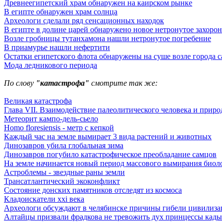
Древнеегипетский храм обнаружен на каирском рынке
В египте обнаружен храм солнца
Археологи сделали ряд сенсационных находок
В египте в долине царей обнаружено новое нетронутое захоро
Возле гробницы тутанхамона нашли нетронутое погребение
В приамурье нашли нефертити
Остатки египетского флота обнаружены на суше возле города с
Мода ледникового периода
По слову
"катастрофа"
смотрите так же:
Великая катастрофа
Глава VII. Взаимодействие палеолитического человека и природ
Метеорит кампо-дель-сьело
Homo floresiensis - метр с кепкой
Каждый час на земле вымирает 3 вида растений и животных
Динозавров убила глобальная зима
Динозавров погубило катастрофическое преобладание самцов
На земле начинается новый период массового вымирания биол
Астроблемы - звездные раны земли
Трансатлантический экоконфликт
Состояние донских памятников отследят из космоса
Кладоискатели xxi века
Археологи обсуждают в челябинске причины гибели цивилиза
Алтайцы призвали фрадкова не тревожить дух принцессы кад