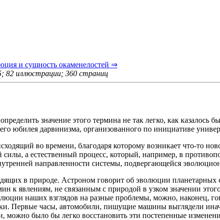
люция и сущность окаменелостей ⇒
; 82 иллюстрации; 360 страниц
определить значение этого термина не так легко, как казалось 
него юбилея дарвинизма, организованного по инициативе универс
одящий во времени, благодаря которому возникает что-то новое
й силы, а естественный процесс, который, например, в противо
 внутренней направленности системы, подвергающейся эволюцио
щих в природе. Астроном говорит об эволюции планетарных сист
ин к явлениям, не связанным с природой в узком значении этог
олюции наших взглядов на разные проблемы, можно, наконец, г
отки. Первые часы, автомобили, пишущие машины выглядели инач
ли, можно было бы легко восстановить эти постепенные измене