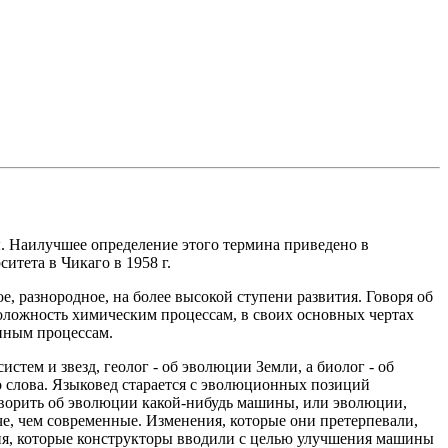
бы. Наилучшее определение этого термина приведено в
итета в Чикаго в 1958 г.
, разнородное, на более высокой ступени развития. Говоря об
положность химическим процессам, в своих основных чертах
нным процессам.
ем и звезд, геолог - об эволюции Земли, а биолог - об
о слова. Языковед старается с эволюционных позиций
оворить об эволюции какой-нибудь машины, или эволюции,
е, чем современные. Изменения, которые они претерпевали,
ния, которые конструкторы вводили с целью улучшения машины