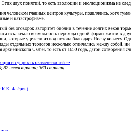
Этих двух понятий, то есть эволюции и эволюционизма не следу
ния человеком главных центров культуры, появлялись, хотя тум
изме и катастрофизме.
ятый без оговорок авторитет библии в течение долгих веков тор
зиса исключало возможность перехода одной формы жизни в дру
зни, которые уцелели из вод потопа благодаря Ноеву ковчегу. О
ляды отдельных теологов несколько отличались между собой, ни 
я архиепископа Ussher, то есть от 1650 года, датой сотворения с
люция и сущность окаменелостей ⇒
; 82 иллюстрации; 360 страниц
 К.К. Флёров)
вина