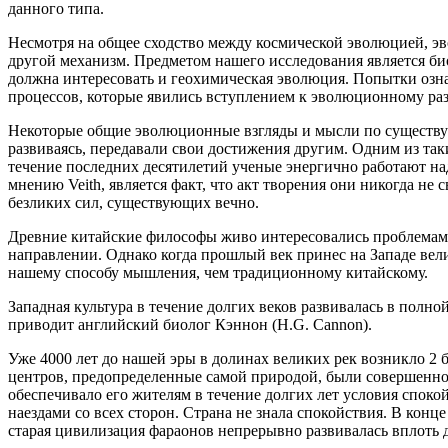
данного типа.
Несмотря на общее сходство между космической эволюцией, эв
другой механизм. Предметом нашего исследования является би
должна интересовать и геохимическая эволюция. Попытки озн
процессов, которые явились вступлением к эволюционному раз
Некоторые общие эволюционные взгляды и мысли по существу та
развиваясь, передавали свои достижения другим. Одним из так
течение последних десятилетий ученые энергично работают н
мнению Veith, является факт, что акт творения они никогда не
безликих сил, существующих вечно.
Древние китайские философы живо интересовались проблемам
направлении. Однако когда прошлый век принес на Западе вел
нашему способу мышления, чем традиционному китайскому.
Западная культура в течение долгих веков развивалась в полно
приводит английский биолог Кэннон (Н.G. Cannon).
Уже 4000 лет до нашей эры в долинах великих рек возникло 2 б
центров, предопределенные самой природой, были совершенно 
обеспечивало его жителям в течение долгих лет условия спок
наездами со всех сторон. Страна не знала спокойствия. В конце
старая цивилизация фараонов непрерывно развивалась вплоть 