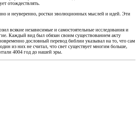
ет отождествлять.
анно и неуверенно, ростки эволюционных мыслей и идей. Эти
мозил всякие независимые и самостоятельные исследования и
гие. Каждый вид был обязан своим существованием акту
дновременно дословный перевод библии указывал на то, что сам
один из них не считал, что свет существует многим больше,
читали 4004 год до нашей эры.