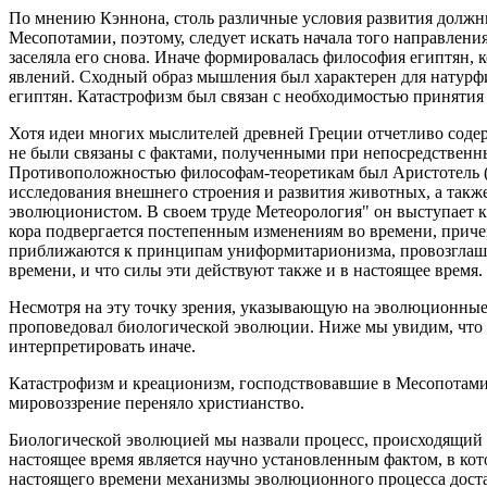
По мнению Кэннона, столь различные условия развития должн
Месопотамии, поэтому, следует искать начала того направлени
заселяла его снова. Иначе формировалась философия египтян, к
явлений. Сходный образ мышления был характерен для натурфи
египтян. Катастрофизм был связан с необходимостью принятия 
Хотя идеи многих мыслителей древней Греции отчетливо соде
не были связаны с фактами, полученными при непосредственн
Противоположностью философам-теоретикам был Аристотель (38
исследования внешнего строения и развития животных, а также
эволюционистом. В своем труде Метеорология" он выступает к
кора подвергается постепенным изменениям во времени, причем
приближаются к принципам униформитарионизма, провозглашаю
времени, и что силы эти действуют также и в настоящее время.
Несмотря на эту точку зрения, указывающую на эволюционные 
проповедовал биологической эволюции. Ниже мы увидим, что н
интерпретировать иначе.
Катастрофизм и креационизм, господствовавшие в Месопотамии
мировоззрение переняло христианство.
Биологической эволюцией мы назвали процесс, происходящий
настоящее время является научно установленным фактом, в кот
настоящего времени механизмы эволюционного процесса доста