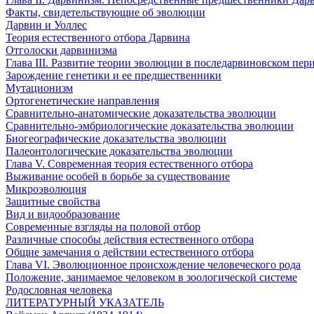
Факты, свидетельствующие об эволюции
Дарвин и Уоллес
Теория естественного отбора Дарвина
Отголоски дарвинизма
Глава III. Развитие теории эволюции в последарвиновском пер
Зарождение генетики и ее предшественники
Мутационизм
Ортогенетические направления
Сравнительно-анатомические доказательства эволюции
Сравнительно-эмбриологические доказательства эволюции
Биогеографические доказательства эволюции
Палеонтологические доказательства эволюции
Глава V. Современная теория естественного отбора
Выживание особей в борьбе за существование
Микроэволюция
Защитные свойства
Вид и видообразование
Современные взгляды на половой отбор
Различные способы действия естественного отбора
Общие замечания о действии естественного отбора
Глава VI. Эволюционное происхождение человеческого рода
Положение, занимаемое человеком в зоологической системе
Родословная человека
ЛИТЕРАТУРНЫЙ УКАЗАТЕЛЬ