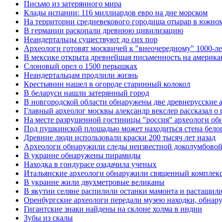
Письмо из затерянного мира
Клады испании: 116 миллиардов евро на дне морском
На территории средневекового городища отырар в южном
В германии раскопали древнюю цивилизацию
Неандертальцы существуют до сих пор
Археологи готовят москвичей к "внеочередному" 1000-л
В мексике открыта древнейшая письменность на америка
Слоновый орел о 1500 перышках
Неандертальцам продлили жизнь
Крестьянин нашел в огороде старинный колокол
В беларуси нашли затерянный город
В новгородской области обнаружены две древнерусские 
Главный археолог москвы александр векслер рассказал о 
На месте разрушенной гостиницы "россия" археологи о
Под пушкинской площадью может находиться стена белог
Древние люди использовали краски 200 тысяч лет назад
Археологи обнаружили следы неизвестной доколумбовой
В украине обнаружены пирамиды
Находка в гондурасе озадачила ученых
Итальянские археологи обнаружили священный комплекс
В украине жили двухметровые великаны
В якутии селяне распилили останки мамонта и растащил
Оренбургские археологи передали музею находки, обнар
Гигантские знаки найдены на склоне холма в индии
Зубы из скалы