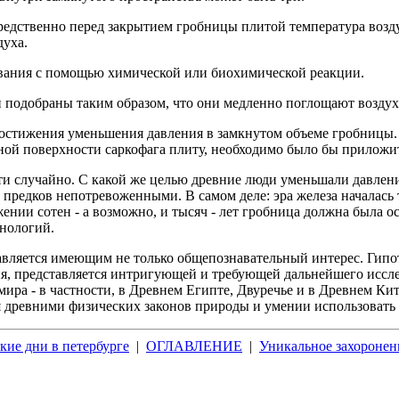
едственно перед закрытием гробницы плитой температура возду
духа.
вания с помощью химической или биохимической реакции.
и подобраны таким образом, что они медленно поглощают воздух
стижения уменьшения давления в замкнутом объеме гробницы. 
ной поверхности саркофага плиту, необходимо было бы приложи
и случайно. С какой же целью древние люди уменьшали давлени
ии предков непотревоженными. В самом деле: эра железа началас
ении сотен - а возможно, и тысяч - лет гробница должна была о
хнологий.
вляется имеющим не только общепознавательный интерес. Гипот
я, представляется интригующей и требующей дальнейшего иссле
мира - в частности, в Древнем Египте, Двуречье и в Древнем Ки
ия древними физических законов природы и умении использовать
кие дни в петербурге
|
ОГЛАВЛЕНИЕ
|
Уникальное захоронен