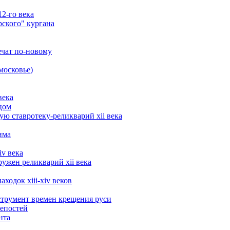
2-го века
рского" кургана
ечат по-новому
московье)
века
цом
ю ставротеку-реликварий xii века
има
iv века
ружен реликварий xii века
ходок xiii-xiv веков
трумент времен крещения руси
репостей
нта