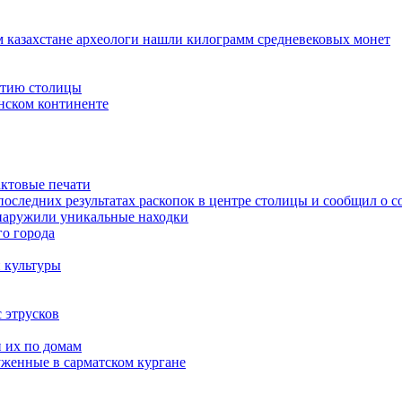
 казахстане археологи нашли килограмм средневековых монет
етию столицы
нском континенте
актовые печати
последних результатах раскопок в центре столицы и сообщил о 
бнаружили уникальные находки
о города
 культуры
 этрусков
и их по домам
уженные в сарматском кургане