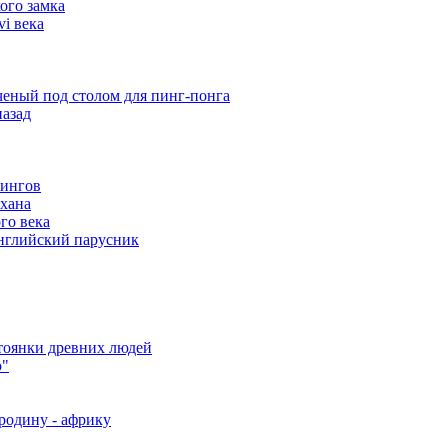
ого замка
i века
еный под столом для пинг-понга
назад
кингов
хана
го века
английский парусник
стоянки древних людей
ю"
родину - африку