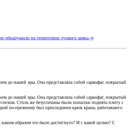
ие обнаружили на территории луцкого замка ⇒
ием до нашей эры. Она представляла собой саркофаг, покрытый
ием до нашей эры. Она представляла собой саркофаг, покрытый
успехом. Столь же безуспешны были попытки поднять плиту с
торой по-прежнему был присоединен крюк крана, работавшего
 каким образом это было достигнуто? И с какой целью? С