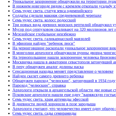
Уникальное захоронение обнаружили на территории луцк
В нижнем новгороде рядом с кремлем откопали усадьбу xv
Семь чудес света. статуя зевса одимпийского
Солдаты сделали макияж средневековой черепахе
Семь чудес света. колосс родосский
Три новых вида древних морских рептилий обнаружил уч
Мусор под cерпуховом сваливают на 320 миллионов лет 
Мезозойское глобальное неизбежно
Семь чудес света. галикарнасский мавзолей
В эфиопии найден "ребенок люси"
На черниговщине раскопали уникальное захоронение ви
В монголии археологи обнаружили руины дворца чингис
На тернопольщине нашли захоронение человека бронзово
Москвичка нашла в акватории севастополя затонувший 
В перу обнаружен аналог долины наска
Сенсационная находка меняет представление о человеке
Найден скелет самого древнего ребенка
Обнаружен пароход "челюскин", затонувший в 1934 году
Пароход "челюскин". справка
Археологи открыли в архангельской области две новые 
Псковские археологи нашли еще одну "варяжскую гость
Семь чудес света. храм артемиды эфесской
В дневности людей хоронили в позе зародыша
Археологи считают, что человечество имеет одну общую 
Семь чудес света. сады семирамиды