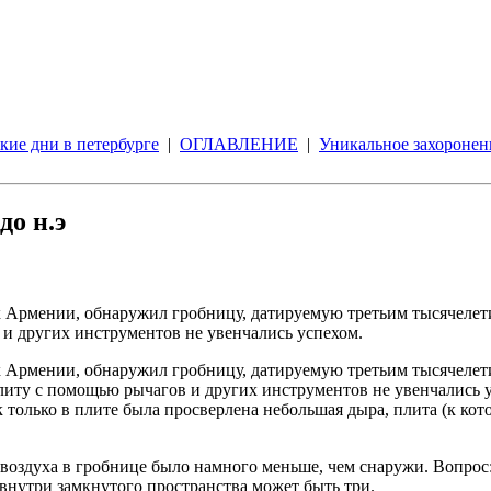
кие дни в петербурге
|
ОГЛАВЛЕНИЕ
|
Уникальное захоронен
до н.э
ах Армении, обнаружил гробницу, датируемую третьим тысячелет
и других инструментов не увенчались успехом.
ах Армении, обнаружил гробницу, датируемую третьим тысячелет
литу с помощью рычагов и других инструментов не увенчались 
 только в плите была просверлена небольшая дыра, плита (к ко
воздуха в гробнице было намного меньше, чем снаружи. Вопрос:
внутри замкнутого пространства может быть три.