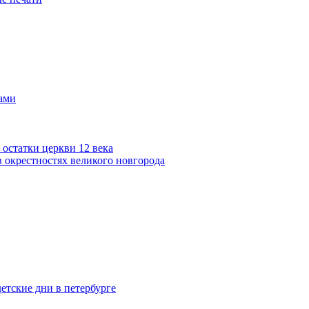
ами
остатки церкви 12 века
 окрестностях великого новгорода
етские дни в петербурге