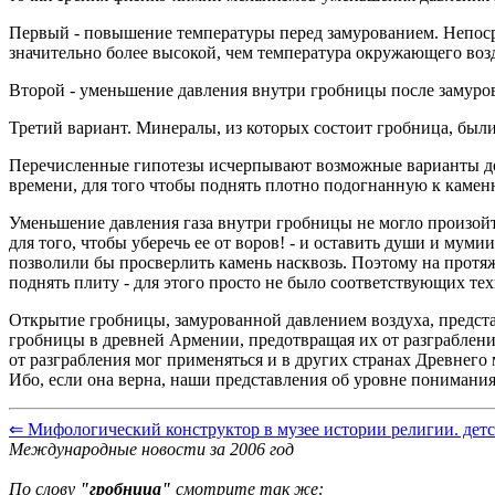
Первый - повышение температуры перед замурованием. Непоср
значительно более высокой, чем температура окружающего воз
Второй - уменьшение давления внутри гробницы после замуро
Третий вариант. Минералы, из которых состоит гробница, был
Перечисленные гипотезы исчерпывают возможные варианты до
времени, для того чтобы поднять плотно подогнанную к камен
Уменьшение давления газа внутри гробницы не могло произойт
для того, чтобы уберечь ее от воров! - и оставить души и мум
позволили бы просверлить камень насквозь. Поэтому на протяж
поднять плиту - для этого просто не было соответствующих те
Открытие гробницы, замурованной давлением воздуха, предста
гробницы в древней Армении, предотвращая их от разграблени
от разграбления мог применяться и в других странах Древнего 
Ибо, если она верна, наши представления об уровне пониман
⇐ Мифологический конструктор в музее истории религии. детс
Международные новости за 2006 год
По слову
"гробница"
смотрите так же: