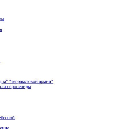
еры
я
в
ца" "терракотовой армии"
ыли европеоиды
ебесной
нение