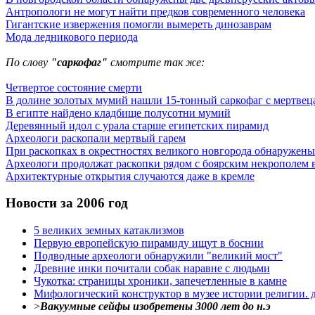
Антропологи не могут найти предков современного человека
Гигантские извержения помогли вымереть динозаврам
Мода ледникового периода
По слову
"саркофаг"
смотрите так же:
Четвертое состояние смерти
В долине золотых мумий нашли 15-тонный саркофаг с мертвец
В египте найдено кладбище полусотни мумий
Деревянный идол с урала старше египетских пирамид
Археологи раскопали мертвый гарем
При раскопках в окрестностях великого новгорода обнаружены 
Археологи продолжат раскопки рядом с боярским некрополем в
Архитектурные открытия случаются даже в кремле
Новости за 2006 год
5 великих земных катаклизмов
Первую европейскую пирамиду ищут в боснии
Подводные археологи обнаружили "великий мост"
Древние инки почитали собак наравне с людьми
Чукотка: страницы хроники, запечетленные в камне
Мифологический конструктор в музее истории религии. д
>
Вакуумные сейфы изобретены 3000 лет до н.э