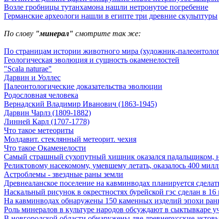
Возле гробницы тутанхамона нашли нетронутое погребение
Германские археологи нашли в египте три древние скульптуры
По слову
"минерал"
смотрите так же:
По страницам истории животного мира (художник-палеонтолог
Геологическая эволюция и сущность окаменелостей
"Scala naturae"
Дарвин и Уоллес
Палеонтологические доказательства эволюции
Родословная человека
Вернадский Владимир Иванович (1863-1945)
Дарвин Чарлз (1809-1882)
Линней Карл (1707-1778)
Что такое метеориты
Молдавит. стеклянный метеорит. чехия
Что такое Окаменелости
Самый страшный сухопутный хищник оказался падальщиком, н
Реликтовому насекомому, умевшему летать, оказалось 400 милл
Астроблемы - звездные раны земли
Древнеаланское поселение на кавминводах планируется сделат
Наскальный рисунок в окрестностях бурейской гэс сделан в 16 
На кавминводах обнаружены 150 каменных изделий эпохи ран
Роль минералов в культуре народов обсуждают в сыктывкаре у
В новгородской области обнаружены две древнерусские актов