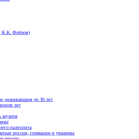
 К.К. Флёров)
е доживавшим до 30 лет
ионов лет
ь музеем
веке
него палеолита
ченые россии, германии и украины
ые печати