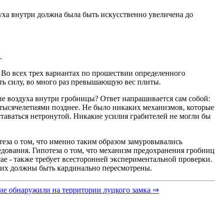
ха внутри должна была быть искусственно увеличена до
.
Во всех трех вариантах по прошествии определенного
ть силу, во много раз превышающую вес плиты.
е воздуха внутри гробницы? Ответ напрашивается сам собой:
ь тысячелетиями позднее. Не было никаких механизмов, которые
ставаться нетронутой. Никакие усилия грабителей не могли бы
еза о том, что именно таким образом замуровывались
дования. Гипотеза о том, что механизм предохранения гробниц
тае - также требует всесторонней экспериментальной проверки.
 их должны быть кардинально пересмотрены.
ие обнаружили на территории луцкого замка ⇒