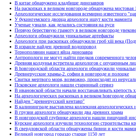
В китае обнаружено кладбище динозавров
На раскопках в великом новгороде обнаружена мостовая 1
Археологические исследования всемирно известного "ца
У букингемского дворца археологи ищут кости мамонта
Ученые узнали, как делались состояния на руси
Первую берестяную грамоту в великом новгороде увеков
Археологи обнаружили уникальные артефакты
Археологи при раскопках обнаружили гроб xiii века (Под
В израиле найден древний водопровод
Тернополянин нашел яйца динозавра
Антропологи не могут найти предков современного чело
Древняя колдунья встретила археологов с опущенным ли
В hовгородской области археологи обнаружили уникальну
Древнерусские храмы-2. софии в новгороде и полоцке
Свитки мертвого моря, возможно, происходят из иерусал
Псковские археологи нашли старинный сервиз
В ивановской области начали восстанавливать крепость x
Hа археологических раскопках в великом hовгороде обна
Найден "древнерусский кентавр"
В калининграде выставлена коллекция археологических на
В грузии археологи обнаружили два древних храма
В новгородской глубинке археологи нашли пишущий инс
Курские археологи изучили технологию строительства к
В свердловской области обнаружены бивни и кости мамо
Великий новгород гораздо старше 1150 лет