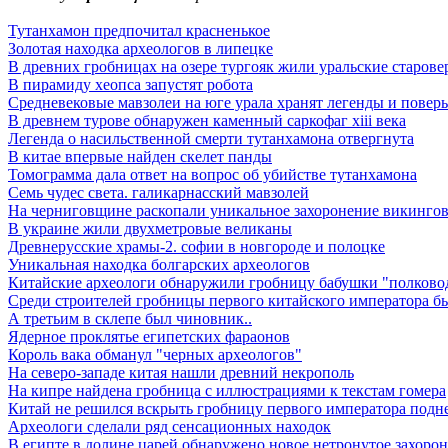
Тутанхамон предпочитал красненькое
Золотая находка археологов в липецке
В древних гробницах на озере тургояк жили уральские старов
В пирамиду хеопса запустят робота
Средневековые мавзолеи на юге урала хранят легенды и поверь
В древнем турове обнаружен каменный саркофаг xiii века
Легенда о насильственной смерти тутанхамона отвергнута
В китае впервые найден скелет панды
Томограмма дала ответ на вопрос об убийстве тутанхамона
Семь чудес света. галикарнасский мавзолей
На черниговщине раскопали уникальное захоронение викинго
В украине жили двухметровые великаны
Древнерусские храмы-2. софии в новгороде и полоцке
Уникальная находка болгарских археологов
Китайские археологи обнаружили гробницу бабушки "полковод
Среди строителей гробницы первого китайского императора б
А третьим в склепе был чиновник..
Ядерное проклятье египетских фараонов
Король вака обманул "черных археологов"
На северо-западе китая нашли древний некрополь
На кипре найдена гробница с иллюстрациями к текстам гомера
Китай не решился вскрыть гробницу первого императора подн
Археологи сделали ряд сенсационных находок
В египте в долине царей обнаружено новое нетронутое захоро