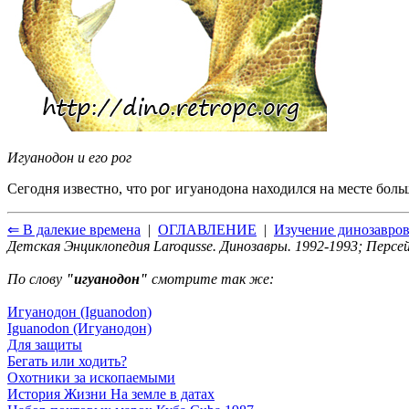
Игуанодон и его рог
Сегодня известно, что рог игуанодона находился на месте боль
⇐ В далекие времена
|
ОГЛАВЛЕНИЕ
|
Изучение динозавро
Детская Энциклопедия Laroqusse. Динозавры. 1992-1993; Персей
По слову
"игуанодон"
смотрите так же:
Игуанодон (Iguanodon)
Iguanodon (Игуанодон)
Для защиты
Бегать или ходить?
Охотники за ископаемыми
История Жизни На земле в датах