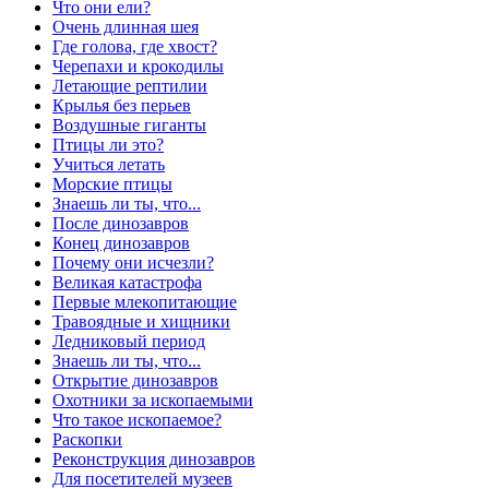
Что они ели?
Очень длинная шея
Где голова, где хвост?
Черепахи и крокодилы
Летающие рептилии
Крылья без перьев
Воздушные гиганты
Птицы ли это?
Учиться летать
Морские птицы
Знаешь ли ты, что...
После динозавров
Конец динозавров
Почему они исчезли?
Великая катастрофа
Первые млекопитающие
Травоядные и хищники
Ледниковый период
Знаешь ли ты, что...
Открытие динозавров
Охотники за ископаемыми
Что такое ископаемое?
Раскопки
Реконструкция динозавров
Для посетителей музеев