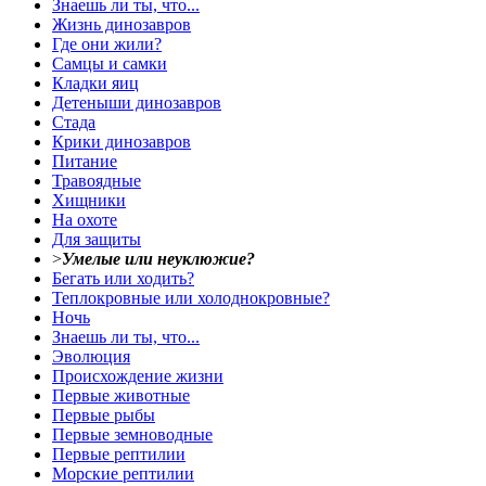
Знаешь ли ты, что...
Жизнь динозавров
Где они жили?
Самцы и самки
Кладки яиц
Детеныши динозавров
Стада
Крики динозавров
Питание
Травоядные
Хищники
На охоте
Для защиты
>
Умелые или неуклюжие?
Бегать или ходить?
Теплокровные или холоднокровные?
Ночь
Знаешь ли ты, что...
Эволюция
Происхождение жизни
Первые животные
Первые рыбы
Первые земноводные
Первые рептилии
Морские рептилии