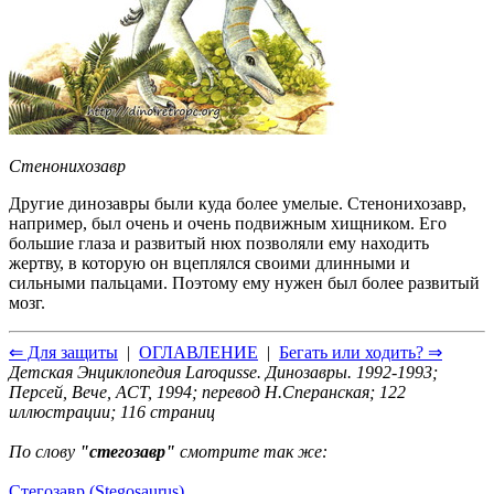
Стенонихозавр
Другие динозавры были куда более умелые. Стенонихозавр,
например, был очень и очень подвижным хищником. Его
большие глаза и развитый нюх позволяли ему находить
жертву, в которую он вцеплялся своими длинными и
сильными пальцами. Поэтому ему нужен был более развитый
мозг.
⇐ Для защиты
|
ОГЛАВЛЕНИЕ
|
Бегать или ходить? ⇒
Детская Энциклопедия Laroqusse. Динозавры. 1992-1993;
Персей, Вече, ACT, 1994; перевод Н.Сперанская; 122
иллюстрации; 116 страниц
По слову
"стегозавр"
смотрите так же:
Стегозавр (Stegosaurus)