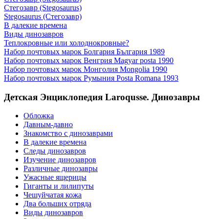
Стегозавр (Stegosaurus)
Stegosaurus (Стегозавр)
В далекие времена
Виды динозавров
Теплокровные или холоднокровные?
Набор почтовых марок Болгария България 1989
Набор почтовых марок Венгрия Magyar posta 1990
Набор почтовых марок Монголия Mongolia 1990
Набор почтовых марок Румыния Posta Romana 1993
Детская Энциклопедия Laroqusse. Динозавры
Обложка
Давным-давно
Знакомство с динозаврами
В далекие времена
Следы динозавров
Изучение динозавров
Различные динозавры
Ужасные ящерицы
Гиганты и лилипуты
Чешуйчатая кожа
Два больших отряда
Виды динозавров