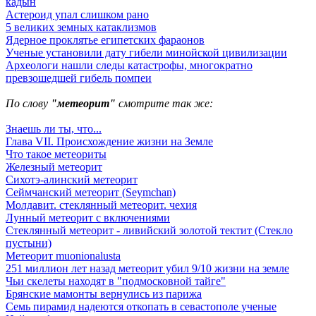
кадын
Астероид упал слишком рано
5 великих земных катаклизмов
Ядерное проклятье египетских фараонов
Ученые установили дату гибели минойской цивилизации
Археологи нашли следы катастрофы, многократно
превзошедшей гибель помпеи
По слову
"метеорит"
смотрите так же:
Знаешь ли ты, что...
Глава VII. Происхождение жизни на Земле
Что такое метеориты
Железный метеорит
Сихотэ-алинский метеорит
Сеймчанский метеорит (Seymchan)
Молдавит. стеклянный метеорит. чехия
Лунный метеорит с включениями
Стеклянный метеорит - ливийский золотой тектит (Стекло
пустыни)
Метеорит muonionalusta
251 миллион лет назад метеорит убил 9/10 жизни на земле
Чьи скелеты находят в "подмосковной тайге"
Брянские мамонты вернулись из парижа
Семь пирамид надеются откопать в севастополе ученые