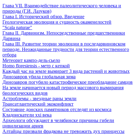
Глава VII. Взаимодействие палеолитического человека и
природы (Г.И. Лазуков)
Глава I. Исторический обзор. Введение
Геологическая эволюция и сущность окаменелостей
"Scala naturae"
Глава II. Дарвинизм. Непосредственные предшественники
Дарвина
Глава III. Развитие теории эволюции в последарвиновском
периоде. Неожиданные трудности для теории естественного
отбора
Метеорит кампо-дель-сьело
Homo floresiensis - метр с кепкой
Каждый час на земле вымирает 3 вида растений и животных
Динозавров убила глобальная зима
Динозавров погубило катастрофическое преобладание самцов
На земле начинается новый период массового вымирания
биологических видов
Астроблемы - звездные раны земли
Трансатлантический экоконфликт
Состояние донских памятников отследят из космоса
Кладоискатели xxi века
Археологи обсуждают в челябинске причины гибели
цивилизации ариев
Алтайцы призвали фрадкова не тревожить дух принцессы