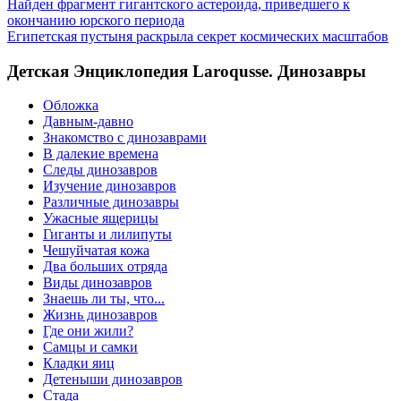
Найден фрагмент гигантского астероида, приведшего к
окончанию юрского периода
Египетская пустыня раскрыла секрет космических масштабов
Детская Энциклопедия Laroqusse. Динозавры
Обложка
Давным-давно
Знакомство с динозаврами
В далекие времена
Следы динозавров
Изучение динозавров
Различные динозавры
Ужасные ящерицы
Гиганты и лилипуты
Чешуйчатая кожа
Два больших отряда
Виды динозавров
Знаешь ли ты, что...
Жизнь динозавров
Где они жили?
Самцы и самки
Кладки яиц
Детеныши динозавров
Стада