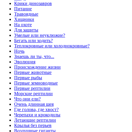
Крики динозавров
Питание
Травоядные
Хищники
На охоте
Для защиты
Умелые или неуклюжие?
Бегать или ходить?
Теплокровные или холоднокровные?
Ночь
Знаешь ли ты, что...
Эволюция
Происхождение жизни
Первые животные
Первые рыбы
Первые земноводные
Первые рептилии
Морские рептилии
Что они ели?
Очень длинная шея
Где голова, где хвост?
Черепахи и крокодилы
Летающие рептилии
Крылья без перьев
Воздушные гиганты