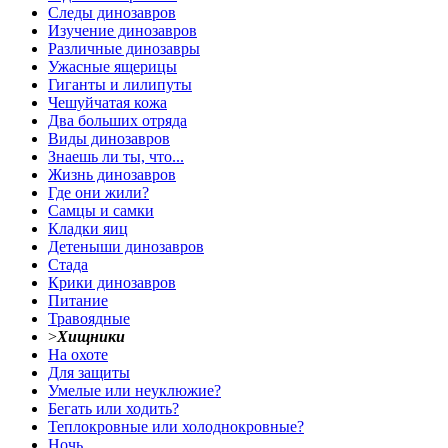
Следы динозавров
Изучение динозавров
Различные динозавры
Ужасные ящерицы
Гиганты и лилипуты
Чешуйчатая кожа
Два больших отряда
Виды динозавров
Знаешь ли ты, что...
Жизнь динозавров
Где они жили?
Самцы и самки
Кладки яиц
Детеныши динозавров
Стада
Крики динозавров
Питание
Травоядные
>
Хищники
На охоте
Для защиты
Умелые или неуклюжие?
Бегать или ходить?
Теплокровные или холоднокровные?
Ночь