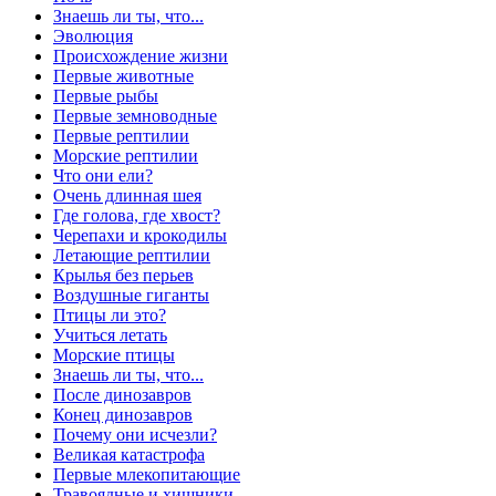
Знаешь ли ты, что...
Эволюция
Происхождение жизни
Первые животные
Первые рыбы
Первые земноводные
Первые рептилии
Морские рептилии
Что они ели?
Очень длинная шея
Где голова, где хвост?
Черепахи и крокодилы
Летающие рептилии
Крылья без перьев
Воздушные гиганты
Птицы ли это?
Учиться летать
Морские птицы
Знаешь ли ты, что...
После динозавров
Конец динозавров
Почему они исчезли?
Великая катастрофа
Первые млекопитающие
Травоядные и хищники