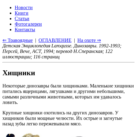
Новости
Книги
Статьи
Фотогалереи
Контакты
⇐ Травоядные
|
ОГЛАВЛЕНИЕ
|
На охоте ⇒
Детская Энциклопедия Laroqusse. Динозавры. 1992-1993;
Персей, Вече, ACT, 1994; перевод Н.Сперанская; 122
иллюстрации; 116 страниц
Хищники
Некоторые динозавры были хищниками. Маленькие хищники
питались ящерицами, лягушками и другими небольшими,
самыми различными животными, которых им удавалось
ловить.
Крупные хищники охотились на других динозавров. У
хищников были мощные челюсти. Их острые и загнутые
назад зубы легко пережевывали мясо.