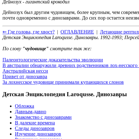
Дейнозух - гигантский крокодил
Дейнозух был другим чудовищем, более крупным, чем современ
почти одновременно с динозаврами. До сих пор остается неизве
⇐ Где голова, где хвост?
|
ОГЛАВЛЕНИЕ
|
Летающие рептил
Детская Энциклопедия Laroqusse. Динозавры. 1992-1993; Персей
По слову
"чудовище"
смотрите так же:
Палеонтологические доказательства эволюции
В австралии обнаружили древних родственников лох-несского
Австралийская несси
Привет от динозавра
За лохнесское чудовище принимали купающихся слонов
Детская Энциклопедия Laroqusse. Динозавры
Обложка
Давным-давно
Знакомство с динозаврами
В далекие времена
Следы динозавров
Изучение динозавров