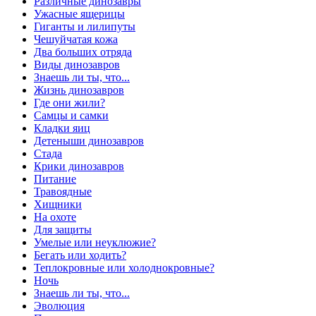
Различные динозавры
Ужасные ящерицы
Гиганты и лилипуты
Чешуйчатая кожа
Два больших отряда
Виды динозавров
Знаешь ли ты, что...
Жизнь динозавров
Где они жили?
Самцы и самки
Кладки яиц
Детеныши динозавров
Стада
Крики динозавров
Питание
Травоядные
Хищники
На охоте
Для защиты
Умелые или неуклюжие?
Бегать или ходить?
Теплокровные или холоднокровные?
Ночь
Знаешь ли ты, что...
Эволюция