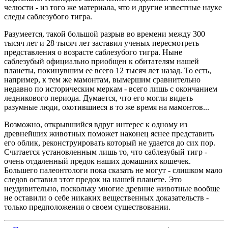
челюсти - из того же материала, что и другие известные науке
следы саблезубого тигра.
Разумеется, такой большой разрыв во времени между 300
тысяч лет и 28 тысяч лет заставил ученых пересмотреть
представления о возрасте саблезубого тигра. Ныне
саблезубый официально приобщен к обитателям нашей
планеты, покинувшим ее всего 12 тысяч лет назад. То есть,
например, к тем же мамонтам, вымершим сравнительно
недавно по историческим меркам - всего лишь с окончанием
ледникового периода. Думается, что его могли видеть
разумные люди, охотившиеся в то же время на мамонтов...
Возможно, открывшийся вдруг интерес к одному из
древнейших животных поможет наконец яснее представить
его облик, реконструировать который не удается до сих пор.
Считается установленным лишь то, что саблезубый тигр -
очень отдаленный предок наших домашних кошечек.
Большего палеонтологи пока сказать не могут - слишком мало
следов оставил этот предок на нашей планете. Это
неудивительно, поскольку многие древние животные вообще
не оставили о себе никаких вещественных доказательств -
только предположения о своем существовании.