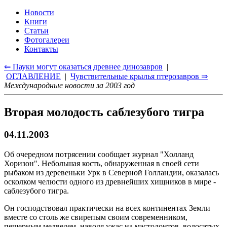
Новости
Книги
Статьи
Фотогалереи
Контакты
⇐ Пауки могут оказаться древнее динозавров
|
ОГЛАВЛЕНИЕ
|
Чувствительные крылья птерозавров ⇒
Международные новости за 2003 год
Вторая молодость саблезубого тигра
04.11.2003
Об очередном потрясении сообщает журнал "Холланд
Хоризон". Небольшая кость, обнаруженная в своей сети
рыбаком из деревеньки Урк в Северной Голландии, оказалась
осколком челюсти одного из древнейших хищников в мире -
саблезубого тигра
.
Он господствовал практически на всех континентах Земли
вместе со столь же свирепым своим современником,
пещерным медведем, наводя ужас на мастодонтов, волосатых