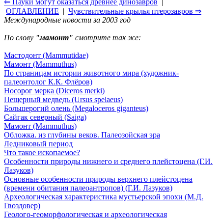
⇐ Пауки могут оказаться древнее динозавров
|
ОГЛАВЛЕНИЕ
|
Чувствительные крылья птерозавров ⇒
Международные новости за 2003 год
По слову
"мамонт"
смотрите так же:
Мастодонт (Mammutidae)
Мамонт (Mammuthus)
По страницам истории животного мира (художник-
палеонтолог К.К. Флёров)
Носорог мерка (Diceros merki)
Пещерный медведь (Ursus spelaeus)
Большерогий олень (Megaloceros giganteus)
Сайгак северный (Saiga)
Мамонт (Mammuthus)
Обложка. из глубины веков. Палеозойская эра
Ледниковый период
Что такое ископаемое?
Особенности природы нижнего и среднего плейстоцена (Г.И.
Лазуков)
Основные особенности природы верхнего плейстоцена
(времени обитания палеоантропов) (Г.И. Лазуков)
Археологическая характеристика мустьерской эпохи (М.Д.
Гвоздовер)
Геолого-геоморфологическая и археологическая