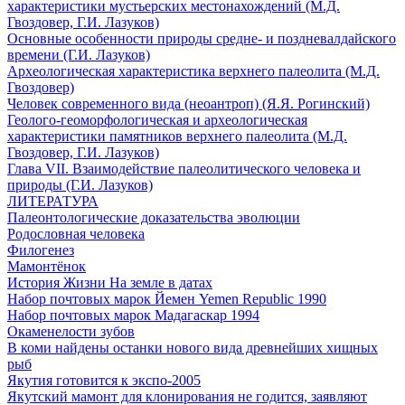
характеристики мустьерских местонахождений (М.Д.
Гвоздовер, Г.И. Лазуков)
Основные особенности природы средне- и поздневалдайского
времени (Г.И. Лазуков)
Археологическая характеристика верхнего палеолита (М.Д.
Гвоздовер)
Человек современного вида (неоантроп) (Я.Я. Рогинский)
Геолого-геоморфологическая и археологическая
характеристики памятников верхнего палеолита (М.Д.
Гвоздовер, Г.И. Лазуков)
Глава VII. Взаимодействие палеолитического человека и
природы (Г.И. Лазуков)
ЛИТЕРАТУРА
Палеонтологические доказательства эволюции
Родословная человека
Филогенез
Мамонтёнок
История Жизни На земле в датах
Набор почтовых марок Йемен Yemen Republic 1990
Набор почтовых марок Мадагаскар 1994
Окаменелости зубов
В коми найдены останки нового вида древнейших хищных
рыб
Якутия готовится к экспо-2005
Якутский мамонт для клонирования не годится, заявляют