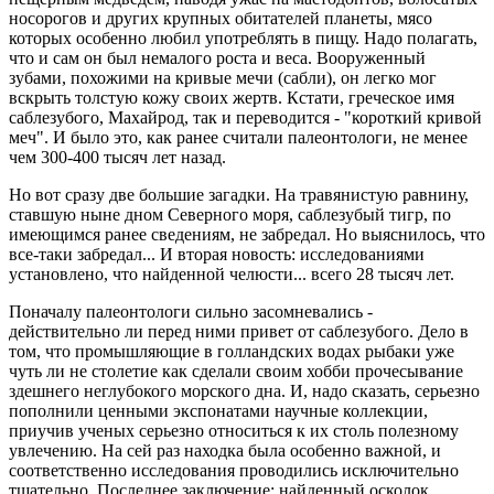
носорогов и других крупных обитателей планеты, мясо
которых особенно любил употреблять в пищу. Надо полагать,
что и сам он был немалого роста и веса. Вооруженный
зубами, похожими на кривые мечи (сабли), он легко мог
вскрыть толстую кожу своих жертв. Кстати, греческое имя
саблезубого, Махайрод, так и переводится - "короткий кривой
меч". И было это, как ранее считали палеонтологи, не менее
чем 300-400 тысяч лет назад.
Но вот сразу две большие загадки. На травянистую равнину,
ставшую ныне дном Северного моря, саблезубый тигр, по
имеющимся ранее сведениям, не забредал. Но выяснилось, что
все-таки забредал... И вторая новость: исследованиями
установлено, что найденной челюсти... всего 28 тысяч лет.
Поначалу палеонтологи сильно засомневались -
действительно ли перед ними привет от саблезубого. Дело в
том, что промышляющие в голландских водах рыбаки уже
чуть ли не столетие как сделали своим хобби прочесывание
здешнего неглубокого морского дна. И, надо сказать, серьезно
пополнили ценными экспонатами научные коллекции,
приучив ученых серьезно относиться к их столь полезному
увлечению. На сей раз находка была особенно важной, и
соответственно исследования проводились исключительно
тщательно. Последнее заключение: найденный осколок