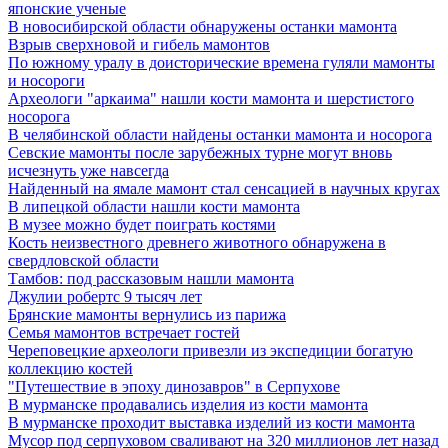
японские ученые
В новосибирской области обнаружены останки мамонта
Взрыв сверхновой и гибель мамонтов
По южному уралу в доисторические времена гуляли мамонты
и носороги
Археологи "аркаима" нашли кости мамонта и шерстистого
носорога
В челябинской области найдены останки мамонта и носорога
Севские мамонты после зарубежных турне могут вновь
исчезнуть уже навсегда
Найденный на ямале мамонт стал сенсацией в научных кругах
В липецкой области нашли кости мамонта
В музее можно будет поиграть костями
Кость неизвестного древнего животного обнаружена в
свердловской области
Тамбов: под рассказовым нашли мамонта
Джулии робертс 9 тысяч лет
Брянские мамонты вернулись из парижа
Семья мамонтов встречает гостей
Череповецкие археологи привезли из экспедиции богатую
коллекцию костей
"Путешествие в эпоху динозавров" в Серпухове
В мурманске продавались изделия из кости мамонта
В мурманске проходит выставка изделий из кости мамонта
Мусор под cерпуховом сваливают на 320 миллионов лет назад