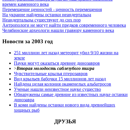
времен каменного века
Перемещение ценностей - ценность перемещения
На украине найдены останки неандертальца
Неандертальцы существуют до сих пор
Антропологи не могут найти предков современного человека
Челябинские археологи нашли гравюру каменного века
Новости за 2003 год
251 миллион лет назад метеорит убил 9/10 жизни на
земле
Пауки могут оказаться древнее динозавров
>
Вторая молодость саблезубого тигра
Чувствительные крылья птерозавров
Вид крыльев бабочки 15 миллионов лет назад
Найдена целая колония окаменелых альбатросов
Ученые нашли неизвестное науке существо
Обнаружены самые древние из известных науке останки
динозавра
В коми найдены останки нового вида древнейших
хищных рыб
ДРУЗЬЯ