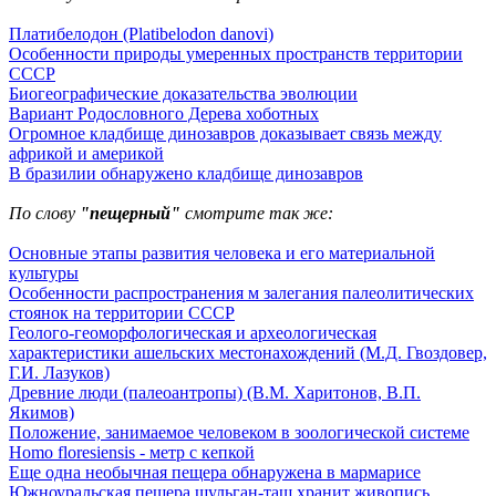
Платибелодон (Platibelodon danovi)
Особенности природы умеренных пространств территории
СССР
Биогеографические доказательства эволюции
Вариант Родословного Дерева хоботных
Огромное кладбище динозавров доказывает связь между
африкой и америкой
В бразилии обнаружено кладбище динозавров
По слову
"пещерный"
смотрите так же:
Основные этапы развития человека и его материальной
культуры
Особенности распространения м залегания палеолитических
стоянок на территории СССР
Геолого-геоморфологическая и археологическая
характеристики ашельских местонахождений (М.Д. Гвоздовер,
Г.И. Лазуков)
Древние люди (палеоантропы) (В.М. Харитонов, В.П.
Якимов)
Положение, занимаемое человеком в зоологической системе
Homo floresiensis - метр с кепкой
Еще одна необычная пещера обнаружена в мармарисе
Южноуральская пещера шульган-таш хранит живопись