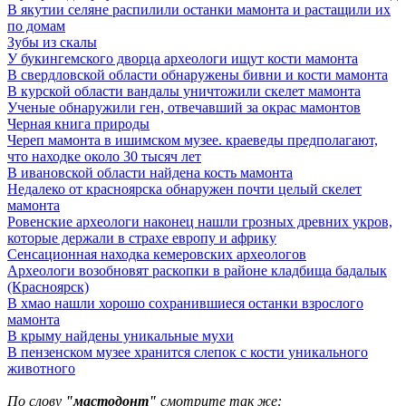
В якутии селяне распилили останки мамонта и растащили их
по домам
Зубы из скалы
У букингемского дворца археологи ищут кости мамонта
В свердловской области обнаружены бивни и кости мамонта
В курской области вандалы уничтожили скелет мамонта
Ученые обнаружили ген, отвечавший за окрас мамонтов
Черная книга природы
Череп мамонта в ишимском музее. краеведы предполагают,
что находке около 30 тысяч лет
В ивановской области найдена кость мамонта
Недалеко от красноярска обнаружен почти целый скелет
мамонта
Ровенские археологи наконец нашли грозных древних укров,
которые держали в страхе европу и африку
Сенсационная находка кемеровских археологов
Археологи возобновят раскопки в районе кладбища бадалык
(Красноярск)
В хмао нашли хорошо сохранившиеся останки взрослого
мамонта
В крыму найдены уникальные мухи
В пензенском музее хранится слепок с кости уникального
животного
По слову
"мастодонт"
смотрите так же: