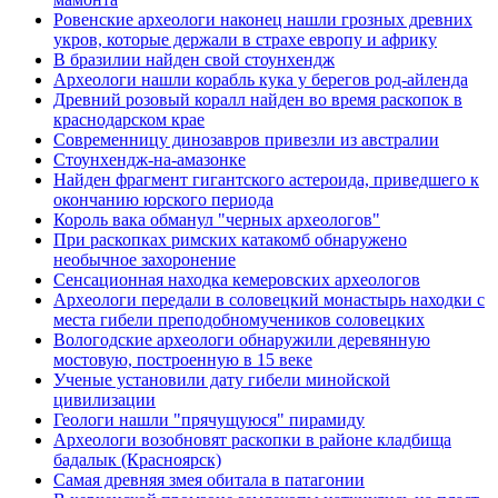
Ровенские археологи наконец нашли грозных древних
укров, которые держали в страхе европу и африку
В бразилии найден свой стоунхендж
Археологи нашли корабль кука у берегов род-айленда
Древний розовый коралл найден во время раскопок в
краснодарском крае
Современницу динозавров привезли из австралии
Стоунхендж-на-амазонке
Найден фрагмент гигантского астероида, приведшего к
окончанию юрского периода
Король вака обманул "черных археологов"
При раскопках римских катакомб обнаружено
необычное захоронение
Сенсационная находка кемеровских археологов
Археологи передали в соловецкий монастырь находки с
места гибели преподобномучеников соловецких
Вологодские археологи обнаружили деревянную
мостовую, построенную в 15 веке
Ученые установили дату гибели минойской
цивилизации
Геологи нашли "прячущуюся" пирамиду
Археологи возобновят раскопки в районе кладбища
бадалык (Красноярск)
Самая древняя змея обитала в патагонии