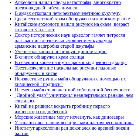
Археологи нашли следы катастрофы, многократно
превзошедшей гибель помпеи
В андах откопали четырехтысячелетнюю кукурузу
Древнеегипетский храм обнаружен на каирском рынке
Китайские археологи нашли рисунок на скале, возраст
которого 3 тыс. лет
Доктор исторических наук археолог гамлет петросян
называет исключительным явлением культуры
армянские надгробия старой джульфы
Ученые раскопали погибшую цивилизацию
В египте обнаружен храм солнца
В северной корее начнутся раскопки древнего дворца
Трехтысячелетние наскальные рисунки ладонью
обнаружены в китае
Неизвестные руины майя обнаружили с помощью их
химической "подписи"
Племена майя стали жертвой собственной беспечности
"Двойной удар" уничтожил неандертальцов раньше, чем
считалось
Китай не решился вскрыть гробницу первого
императора поднебесной
Морские животные могут исчезнуть, как динозавры
У тиранозавра нашли все признаки настоящего хищника
Институт археологии ран докопался до древней жизни
балтов