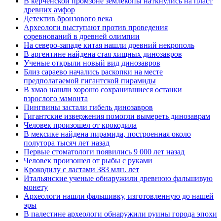
В керченской промзоне землекопы наткнулись на пласт
древних амфор
Детектив бронзового века
Археологи выступают против проведения
соревнований в древней олимпии
На северо-западе китая нашли древний некрополь
В аргентине найдена стая хищных динозавров
Ученые открыли новый вид динозавров
Близ сараево начались раскопки на месте
предполагаемой гигантской пирамиды
В хмао нашли хорошо сохранившиеся останки
взрослого мамонта
Пингвины застали гибель динозавров
Гигантские извержения помогли вымереть динозаврам
Человек произошел от крокодила
В мексике найдена пирамида, построенная около
полутора тысяч лет назад
Первые стоматологи появились 9 000 лет назад
Человек произошел от рыбы с руками
Крокодилу с ластами 383 млн. лет
Итальянские ученые обнаружили древнюю фальшивую
монету
Археологи нашли фальшивку, изготовленную до нашей
эры
В палестине археологи обнаружили руины города эпохи