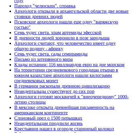
году
Пароход "челюскин". справка
Археологи открыли в архангельской области две новые
стоянки древних людей
Псковские археологи нашли еще одну "варяжскую
гостью"
Семь чудес света. храм артемиды эфесской
В дневности людей хоронили в позе зародыша
Археологи считают, что человечество имеет одну
общую родину - африку
Семь чудес света. сады семирамиды
Письмо из затерянного мира
Клады испании: 116 миллиардов евро на дне морском
На территории средневекового городища отырар в
южном казахстане археологи нашли килограмм
средневековых монет
В германии раскопали древнюю цивилизацию
Неандертальцы существуют до сих пор
Археологи готовят москвичей к "внеочередному" 1000-
летию столицы
В мексике открыта древнейшая письменность на
американском континенте
Слоновый орел о 1500 перышках
Неандертальцам продлили жизнь
Крестьянин нашел в огороде старинный колокол