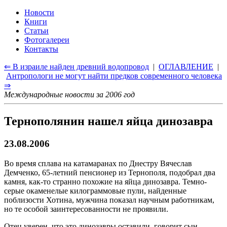
Новости
Книги
Статьи
Фотогалереи
Контакты
⇐ В израиле найден древний водопровод
|
ОГЛАВЛЕНИЕ
|
Антропологи не могут найти предков современного человека
⇒
Международные новости за 2006 год
Тернополянин нашел яйца динозавра
23.08.2006
Во время сплава на катамаранах по Днестру Вячеслав
Демченко, 65-летний пенсионер из Тернополя, подобрал два
камня, как-то странно похожие на яйца динозавра. Темно-
серые окаменелые килограммовые пули, найденные
поблизости Хотина, мужчина показал научным работникам,
но те особой заинтересованности не проявили.
Отец уверен, что это динозавры оставили, говорит сын