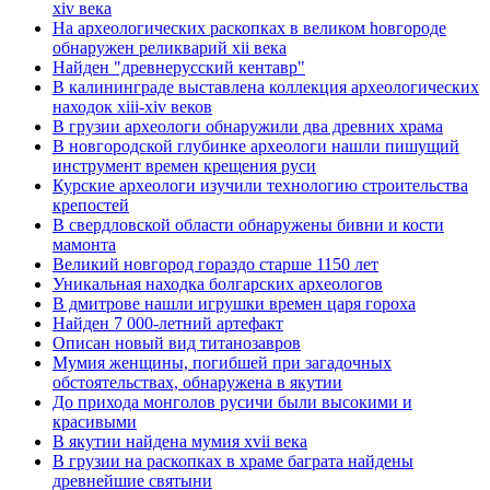
xiv века
Hа археологических раскопках в великом hовгороде
обнаружен реликварий xii века
Найден "древнерусский кентавр"
В калининграде выставлена коллекция археологических
находок xiii-xiv веков
В грузии археологи обнаружили два древних храма
В новгородской глубинке археологи нашли пишущий
инструмент времен крещения руси
Курские археологи изучили технологию строительства
крепостей
В свердловской области обнаружены бивни и кости
мамонта
Великий новгород гораздо старше 1150 лет
Уникальная находка болгарских археологов
В дмитрове нашли игрушки времен царя гороха
Найден 7 000-летний артефакт
Описан новый вид титанозавров
Мумия женщины, погибшей при загадочных
обстоятельствах, обнаружена в якутии
До прихода монголов русичи были высокими и
красивыми
В якутии найдена мумия xvii века
В грузии на раскопках в храме баграта найдены
древнейшие святыни