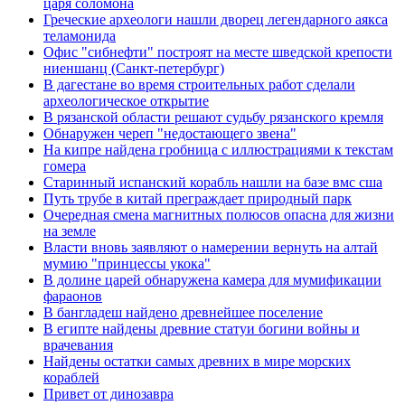
царя соломона
Греческие археологи нашли дворец легендарного аякса
теламонида
Офис "сибнефти" построят на месте шведской крепости
ниеншанц (Санкт-петербург)
В дагестане во время строительных работ сделали
археологическое открытие
В рязанской области решают судьбу рязанского кремля
Обнаружен череп "недостающего звена"
На кипре найдена гробница с иллюстрациями к текстам
гомера
Старинный испанский корабль нашли на базе вмс сша
Путь трубе в китай преграждает природный парк
Очередная смена магнитных полюсов опасна для жизни
на земле
Власти вновь заявляют о намерении вернуть на алтай
мумию "принцессы укока"
В долине царей обнаружена камера для мумификации
фараонов
В бангладеш найдено древнейшее поселение
В египте найдены древние статуи богини войны и
врачевания
Найдены остатки самых древних в мире морских
кораблей
Привет от динозавра