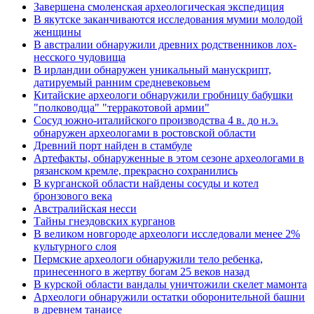
Завершена смоленская археологическая экспедиция
В якутске заканчиваются исследования мумии молодой
женщины
В австралии обнаружили древних родственников лох-
несского чудовища
В ирландии обнаружен уникальный манускрипт,
датируемый ранним средневековьем
Китайские археологи обнаружили гробницу бабушки
"полководца" "терракотовой армии"
Сосуд южно-италийского производства 4 в. до н.э.
обнаружен археологами в ростовской области
Древний порт найден в стамбуле
Артефакты, обнаруженные в этом сезоне археологами в
рязанском кремле, прекрасно сохранились
В курганской области найдены сосуды и котел
бронзового века
Австралийская несси
Тайны гнездовских курганов
В великом новгороде археологи исследовали менее 2%
культурного слоя
Пермские археологи обнаружили тело ребенка,
принесенного в жертву богам 25 веков назад
В курской области вандалы уничтожили скелет мамонта
Археологи обнаружили остатки оборонительной башни
в древнем танаисе