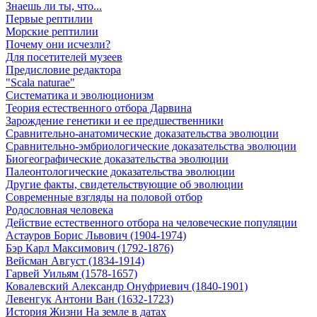
Знаешь ли ты, что...
Первые рептилии
Морские рептилии
Почему они исчезли?
Для посетителей музеев
Предисловие редактора
"Scala naturae"
Систематика и эволюционизм
Теория естественного отбора Дарвина
Зарождение генетики и ее предшественники
Сравнительно-анатомические доказательства эволюции
Сравнительно-эмбриологические доказательства эволюции
Биогеографические доказательства эволюции
Палеонтологические доказательства эволюции
Другие факты, свидетельствующие об эволюции
Современные взгляды на половой отбор
Родословная человека
Действие естественного отбора на человеческие популяции
Астауров Борис Львович (1904-1974)
Бэр Карл Максимович (1792-1876)
Вейсман Август (1834-1914)
Гарвей Уильям (1578-1657)
Ковалевский Александр Онуфриевич (1840-1901)
Левенгук Антони Ван (1632-1723)
История Жизни На земле в датах