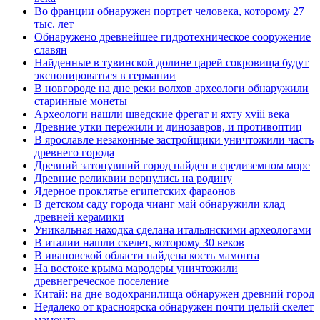
Во франции обнаружен портрет человека, которому 27
тыс. лет
Обнаружено древнейшее гидротехническое сооружение
славян
Найденные в тувинской долине царей сокровища будут
экспонироваться в германии
В новгороде на дне реки волхов археологи обнаружили
старинные монеты
Археологи нашли шведские фрегат и яхту xviii века
Древние утки пережили и динозавров, и противоптиц
В ярославле незаконные застройщики уничтожили часть
древнего города
Древний затонувший город найден в средиземном море
Древние реликвии вернулись на родину
Ядерное проклятье египетских фараонов
В детском саду города чианг май обнаружили клад
древней керамики
Уникальная находка сделана итальянскими археологами
В италии нашли скелет, которому 30 веков
В ивановской области найдена кость мамонта
На востоке крыма мародеры уничтожили
древнегреческое поселение
Китай: на дне водохранилища обнаружен древний город
Недалеко от красноярска обнаружен почти целый скелет
мамонта