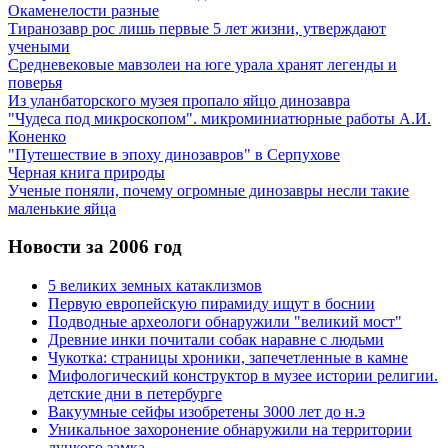
Окаменелости разные
Тиранозавр рос лишь первые 5 лет жизни, утверждают
учеными
Средневековые мавзолеи на юге урала хранят легенды и
поверья
Из уланбаторского музея пропало яйцо динозавра
"Чудеса под микроскопом". микроминиатюрные работы А.И.
Коненко
"Путешествие в эпоху динозавров" в Серпухове
Черная книга природы
Ученые поняли, почему огромные динозавры несли такие
маленькие яйца
Новости за 2006 год
5 великих земных катаклизмов
Первую европейскую пирамиду ищут в боснии
Подводные археологи обнаружили "великий мост"
Древние инки почитали собак наравне с людьми
Чукотка: страницы хроники, запечетленные в камне
Мифологический конструктор в музее истории религии.
детские дни в петербурге
Вакуумные сейфы изобретены 3000 лет до н.э
Уникальное захоронение обнаружили на территории
луцкого замка