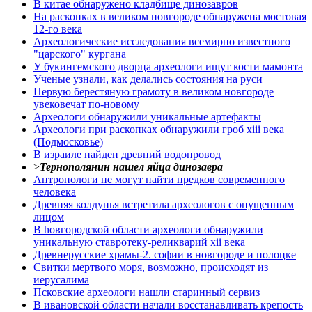
В китае обнаружено кладбище динозавров
На раскопках в великом новгороде обнаружена мостовая
12-го века
Археологические исследования всемирно известного
"царского" кургана
У букингемского дворца археологи ищут кости мамонта
Ученые узнали, как делались состояния на руси
Первую берестяную грамоту в великом новгороде
увековечат по-новому
Археологи обнаружили уникальные артефакты
Археологи при раскопках обнаружили гроб xiii века
(Подмосковье)
В израиле найден древний водопровод
>
Тернополянин нашел яйца динозавра
Антропологи не могут найти предков современного
человека
Древняя колдунья встретила археологов с опущенным
лицом
В hовгородской области археологи обнаружили
уникальную ставротеку-реликварий xii века
Древнерусские храмы-2. софии в новгороде и полоцке
Свитки мертвого моря, возможно, происходят из
иерусалима
Псковские археологи нашли старинный сервиз
В ивановской области начали восстанавливать крепость