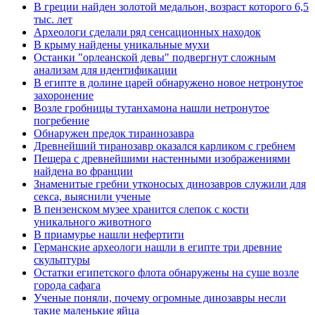
В греции найден золотой медальон, возраст которого 6,5
тыс. лет
Археологи сделали ряд сенсационных находок
В крыму найдены уникальные мухи
Останки "орлеанской девы" подвергнут сложным
анализам для идентификации
В египте в долине царей обнаружено новое нетронутое
захоронение
Возле гробницы тутанхамона нашли нетронутое
погребение
Обнаружен предок тираннозавра
Древнейший тиранозавр оказался карликом с гребнем
Пещера с древнейшими настенными изображениями
найдена во франции
Знаменитые гребни утконосых динозавров служили для
секса, выяснили ученые
В пензенском музее хранится слепок с кости
уникального животного
В приамурье нашли нефертити
Германские археологи нашли в египте три древние
скульптуры
Остатки египетского флота обнаружены на суше возле
города сафага
Ученые поняли, почему огромные динозавры несли
такие маленькие яйца