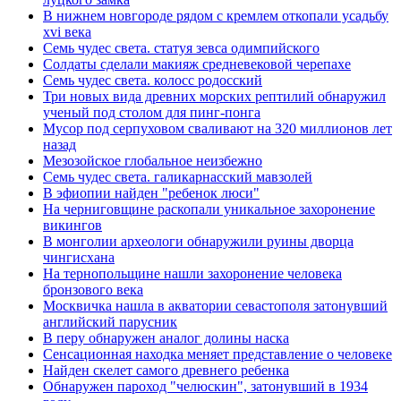
В нижнем новгороде рядом с кремлем откопали усадьбу
xvi века
Семь чудес света. статуя зевса одимпийского
Солдаты сделали макияж средневековой черепахе
Семь чудес света. колосс родосский
Три новых вида древних морских рептилий обнаружил
ученый под столом для пинг-понга
Мусор под cерпуховом сваливают на 320 миллионов лет
назад
Мезозойское глобальное неизбежно
Семь чудес света. галикарнасский мавзолей
В эфиопии найден "ребенок люси"
На черниговщине раскопали уникальное захоронение
викингов
В монголии археологи обнаружили руины дворца
чингисхана
На тернопольщине нашли захоронение человека
бронзового века
Москвичка нашла в акватории севастополя затонувший
английский парусник
В перу обнаружен аналог долины наска
Сенсационная находка меняет представление о человеке
Найден скелет самого древнего ребенка
Обнаружен пароход "челюскин", затонувший в 1934