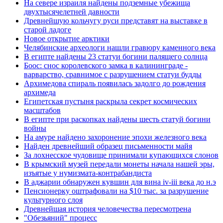
На севере израиля найдены подземные убежища
двухтысячелетней давности
Древнейшую кольчугу руси представят на выставке в
старой ладоге
Новое открытие арктики
Челябинские археологи нашли гравюру каменного века
В египте найдены 23 статуи богини палящего солнца
Боос: снос королевского замка в калининграде -
варварство, сравнимое с разрушением статуи будды
Архимедова спираль появилась задолго до рождения
архимеда
Египетская пустыня раскрыла секрет космических
масштабов
В египте при раскопках найдены шесть статуй богини
войны
На амуре найдено захоронение эпохи железного века
Найден древнейший образец письменности майя
За лохнесское чудовище принимали купающихся слонов
В крымский музей передали монеты начала нашей эры,
изъятые у нумизмата-контрабандиста
В аджарии обнаружен кувшин для вина iv-iii века до н.э
Пенсионерку оштрафовали на $10 тыс. за разрушение
культурного слоя
Древнейшая история человечества пересмотрена
"Обезьяний" процесс