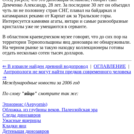
Демченко Александр, 28 лет. За последние 30 лет он объездил
чуть ли не половину стран СНГ, плавал на байдарках и
катамаранах реками от Карпат аж за Уральские горы.
Интересуется камнями агаты, янтари и самые разнообразные
кристаллы уже не умещаются в серванте.
В областном краеведческом музее говорят, что до сих пор на
территории Тернопольщины яиц динозавра не обнаруживали.
На черном рынке за такую находку коллекционеры готовы
отдать несколько сотен тысяч долларов.
⇐ В израиле найден древний водопровод
|
ОГЛАВЛЕНИЕ
|
Антропологи не могут найти предков современного человека
⇒
Международные новости за 2006 год
По слову
"яйцо"
смотрите так же:
Эпиорнис (Aepyornis)
Обложка. из глубины веков. Палеозойская эра
Следы динозавров
Ужасные ящерицы
Кладки яиц
Детеныши динозавров