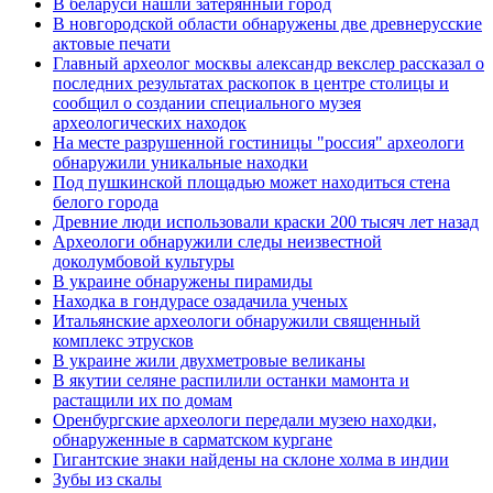
В беларуси нашли затерянный город
В новгородской области обнаружены две древнерусские
актовые печати
Главный археолог москвы александр векслер рассказал о
последних результатах раскопок в центре столицы и
сообщил о создании специального музея
археологических находок
На месте разрушенной гостиницы "россия" археологи
обнаружили уникальные находки
Под пушкинской площадью может находиться стена
белого города
Древние люди использовали краски 200 тысяч лет назад
Археологи обнаружили следы неизвестной
доколумбовой культуры
В украине обнаружены пирамиды
Находка в гондурасе озадачила ученых
Итальянские археологи обнаружили священный
комплекс этрусков
В украине жили двухметровые великаны
В якутии селяне распилили останки мамонта и
растащили их по домам
Оренбургские археологи передали музею находки,
обнаруженные в сарматском кургане
Гигантские знаки найдены на склоне холма в индии
Зубы из скалы