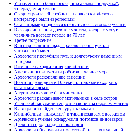
У знаменитого большого сфинкса была "подружка",
утверждает археолог
Среди строителей гробницы первого китайского
императора были европеоиды
Семь пирамид надеются откопать в севастополе ученые
В феодосии нашли древние монеты, которые могут
увеличить возраст города на 70 лет
Третье погребение
В центре калининграда археологи обнаружили
уникальный мост
Археологи прорубили путь к долгорукому каменным
топором
Готичные находки липецкой области
Американцы запустили роботов в черное море
Археологи раскопали две сенсации
Во что играли дети в 16 веке, или новые находки в
рязанском кремле
А третьим в склепе был чиновник..
Археологи раскапывают могильники в селе остров
Ученые обнаружили ген, отвечавший за окрас мамонтов
В австралии найден кенгуру с клыками
Каннибализм "приходил" к тираннозаврам с возрастом
Армянские ученые обнаружили потомков динозавров
Древний город найден в болгарии
Археологи обнаружили под стеной плача ритуальный