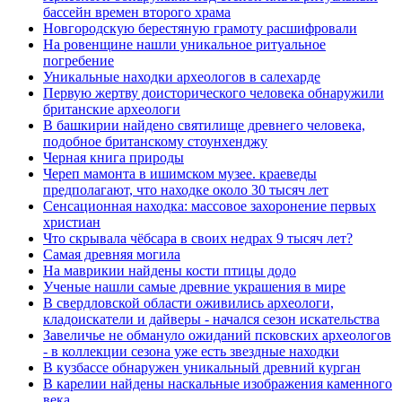
бассейн времен второго храма
Новгородскую берестяную грамоту расшифровали
На ровенщине нашли уникальное ритуальное
погребение
Уникальные находки археологов в салехарде
Первую жертву доисторического человека обнаружили
британские археологи
В башкирии найдено святилище древнего человека,
подобное британскому стоунхенджу
Черная книга природы
Череп мамонта в ишимском музее. краеведы
предполагают, что находке около 30 тысяч лет
Сенсационная находка: массовое захоронение первых
христиан
Что скрывала чёбсара в своих недрах 9 тысяч лет?
Самая древняя могила
На маврикии найдены кости птицы додо
Ученые нашли самые древние украшения в мире
В свердловской области оживились археологи,
кладоискатели и дайверы - начался сезон искательства
Завеличье не обмануло ожиданий псковских археологов
- в коллекции сезона уже есть звездные находки
В кузбассе обнаружен уникальный древний курган
В карелии найдены наскальные изображения каменного
века