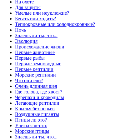
На охоте
Для защиты
Умелые или неуклюжие?
Бегать или ходить?
Теплокровные или холоднокровные?
Ночь
Знаешь ли ты, что...
Эволюция
Происхождение жизни
Первые животные
Первые рыбы
Первые земноводные
Первые рептилии
Морские рептилии
Что они ели?
Очень длинная шея
Где голова, где хвост?
Черепахи и крокодилы
Летающие рептилии
Крылья без перьев
Воздушные гиганты
Птицы ли это?
Учиться летать
Морские птицы
Знаешь ли ты, что...