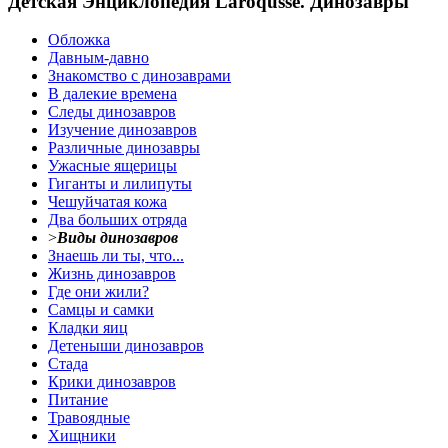
Детская Энциклопедия Laroqusse. Динозавры
Обложка
Давным-давно
Знакомство с динозаврами
В далекие времена
Следы динозавров
Изучение динозавров
Различные динозавры
Ужасные ящерицы
Гиганты и лилипуты
Чешуйчатая кожа
Два больших отряда
>
Виды динозавров
Знаешь ли ты, что...
Жизнь динозавров
Где они жили?
Самцы и самки
Кладки яиц
Детеныши динозавров
Стада
Крики динозавров
Питание
Травоядные
Хищники