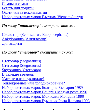
Самцы и самки
Бегать или ходить?
Охотники за ископаемыми
Набор почтовых марок Въетнам Vietnam 8 штук
По слову
"анкилозавр"
смотрите так же:
Сколозавр (Scolosaurus, Euoplocephalus)
Ankylosaurus (Анкилозавр)
Для защиты
По слову
"стегозавр"
смотрите так же:
Стегозавр (Stegosaurus)
Стегозавр (Stegosaurus)
Stegosaurus (Стегозавр)
В далекие времена
Умелые или неуклюжие?
Теплокровные или холоднокровные?
Набор почтовых марок Болгария България 1989
Набор почтовых марок Венгрия Magyar posta 1990
Набор почтовых марок Монголия Mongolia 1990
Набор почтовых марок Румыния Posta Romana 1993