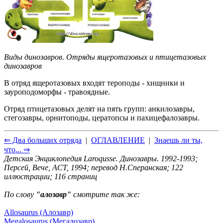
Виды динозавров. Отряды ящеротазовых и птицетазовых
динозавров
В отряд ящеротазовых входят тероподы - хищники и
зауроподоморфы - травоядные.
Отряд птицетазовых делят на пять групп: анкилозавры,
стегозавры, орнитоподы, цератопсы и пахицефалозавры.
⇐ Два больших отряда
|
ОГЛАВЛЕНИЕ
|
Знаешь ли ты,
что... ⇒
Детская Энциклопедия Laroqusse. Динозавры. 1992-1993;
Персей, Вече, ACT, 1994; перевод Н.Сперанская; 122
иллюстрации; 116 страниц
По слову
"алозавр"
смотрите так же:
Allosaurus (Алозавр)
Megalosaurus (Мегалозавр)