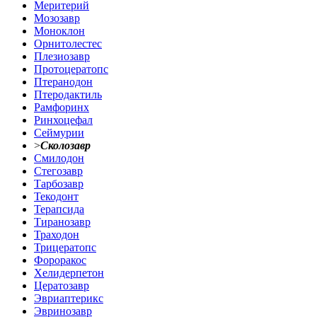
Меритерий
Мозозавр
Моноклон
Орнитолестес
Плезиозавр
Протоцератопс
Птеранодон
Птеродактиль
Рамфоринх
Ринхоцефал
Сеймурии
>
Сколозавр
Смилодон
Стегозавр
Тарбозавр
Текодонт
Терапсида
Тиранозавр
Траходон
Трицератопс
Фороракос
Хелидерпетон
Цератозавр
Эвриаптерикс
Эвринозавр