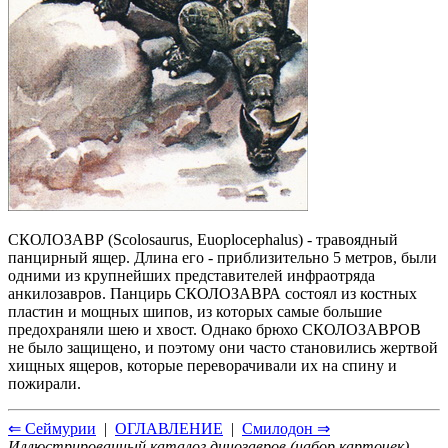
СКОЛОЗАВР (Scolosaurus, Euoplocephalus) - травоядный
панцирный ящер. Длина его - приблизительно 5 метров, были
одними из крупнейших представителей инфраотряда
анкилозавров. Панцирь СКОЛОЗАВРА состоял из костных
пластин и мощных шипов, из которых самые большие
предохраняли шею и хвост. Однако брюхо СКОЛОЗАВРОВ
не было защищено, и поэтому они часто становились жертвой
хищных ящеров, которые переворачивали их на спину и
пожирали.
⇐ Сеймурии
|
ОГЛАВЛЕНИЕ
|
Смилодон ⇒
Иллюстрированный каталог динозавров (набор карточек)