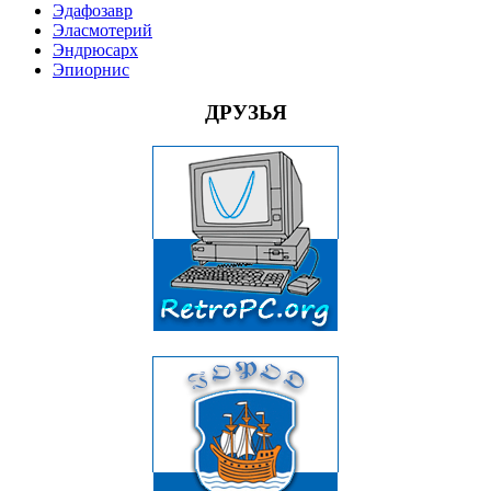
Эдафозавр
Эласмотерий
Эндрюсарх
Эпиорнис
ДРУЗЬЯ