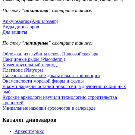
По слову
"анкилозавр"
смотрите так же:
Ankylosaurus (Анкилозавр)
Виды динозавров
Для защиты
По слову
"панцирные"
смотрите так же:
Обложка. из глубины веков. Палеозойская эра
Панцирные рыбы (Placodermi)
Каменноугольный период
Платиопс (Platyops)
Палеонтологические доказательства эволюции
Окаменелости морской флоры и фауны
В коми найдены останки нового вида древнейших хищных
рыб
Курские археологи изучили технологию строительства
крепостей
Уникальные находки археологов в салехарде
Каталог динозавров
Археоптерикс