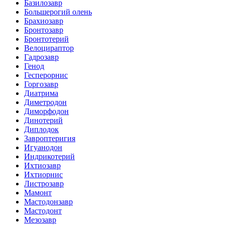
Базилозавр
Большерогий олень
Брахиозавр
Бронтозавр
Бронтотерий
Велоцираптор
Гадрозавр
Генод
Гесперорнис
Горгозавр
Диатрима
Диметродон
Диморфодон
Динотерий
Диплодок
Завроптеригия
Игуанодон
Индрикотерий
Ихтиозавр
Ихтиорнис
Листрозавр
Мамонт
Мастодонзавр
Мастодонт
Мезозавр