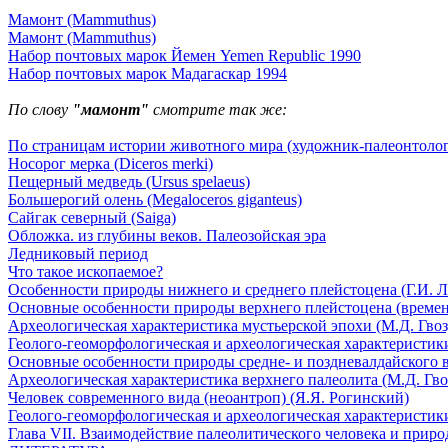
Мамонт (Mammuthus)
Мамонт (Mammuthus)
Набор почтовых марок Йемен Yemen Republic 1990
Набор почтовых марок Мадагаскар 1994
По слову
"мамонт"
смотрите так же:
По страницам истории животного мира (художник-палеонтолог
Носорог мерка (Diceros merki)
Пещерный медведь (Ursus spelaeus)
Большерогий олень (Megaloceros giganteus)
Сайгак северный (Saiga)
Обложка. из глубины веков. Палеозойская эра
Ледниковый период
Что такое ископаемое?
Особенности природы нижнего и среднего плейстоцена (Г.И. Л
Основные особенности природы верхнего плейстоцена (времени
Археологическая характеристика мустьерской эпохи (М.Д. Гвоз
Геолого-геоморфологическая и археологическая характеристики
Основные особенности природы средне- и поздневалдайского в
Археологическая характеристика верхнего палеолита (М.Д. Гво
Человек современного вида (неоантроп) (Я.Я. Рогинский)
Геолого-геоморфологическая и археологическая характеристики
Глава VII. Взаимодействие палеолитического человека и природ