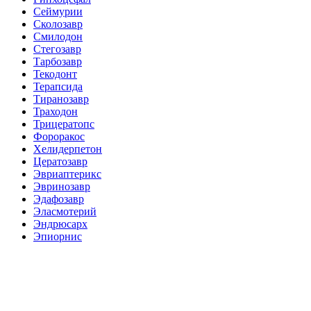
Сеймурии
Сколозавр
Смилодон
Стегозавр
Тарбозавр
Текодонт
Терапсида
Тиранозавр
Траходон
Трицератопс
Фороракос
Хелидерпетон
Цератозавр
Эвриаптерикс
Эвринозавр
Эдафозавр
Эласмотерий
Эндрюсарх
Эпиорнис