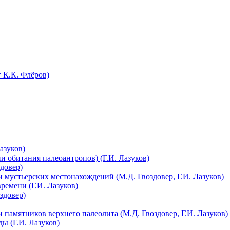
 К.К. Флёров)
азуков)
 обитания палеоантропов) (Г.И. Лазуков)
довер)
 мустьерских местонахождений (М.Д. Гвоздовер, Г.И. Лазуков)
ремени (Г.И. Лазуков)
здовер)
 памятников верхнего палеолита (М.Д. Гвоздовер, Г.И. Лазуков)
ы (Г.И. Лазуков)