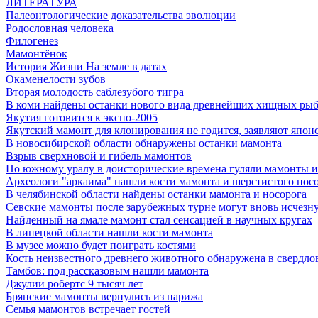
ЛИТЕРАТУРА
Палеонтологические доказательства эволюции
Родословная человека
Филогенез
Мамонтёнок
История Жизни На земле в датах
Окаменелости зубов
Вторая молодость саблезубого тигра
В коми найдены останки нового вида древнейших хищных ры
Якутия готовится к экспо-2005
Якутский мамонт для клонирования не годится, заявляют япон
В новосибирской области обнаружены останки мамонта
Взрыв сверхновой и гибель мамонтов
По южному уралу в доисторические времена гуляли мамонты и
Археологи "аркаима" нашли кости мамонта и шерстистого нос
В челябинской области найдены останки мамонта и носорога
Севские мамонты после зарубежных турне могут вновь исчезну
Найденный на ямале мамонт стал сенсацией в научных кругах
В липецкой области нашли кости мамонта
В музее можно будет поиграть костями
Кость неизвестного древнего животного обнаружена в свердло
Тамбов: под рассказовым нашли мамонта
Джулии робертс 9 тысяч лет
Брянские мамонты вернулись из парижа
Семья мамонтов встречает гостей