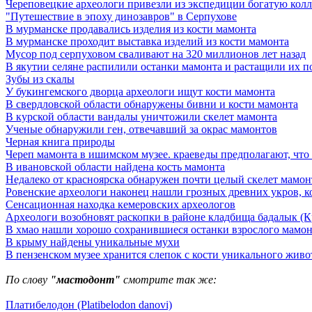
Череповецкие археологи привезли из экспедиции богатую кол
"Путешествие в эпоху динозавров" в Серпухове
В мурманске продавались изделия из кости мамонта
В мурманске проходит выставка изделий из кости мамонта
Мусор под cерпуховом сваливают на 320 миллионов лет назад
В якутии селяне распилили останки мамонта и растащили их п
Зубы из скалы
У букингемского дворца археологи ищут кости мамонта
В свердловской области обнаружены бивни и кости мамонта
В курской области вандалы уничтожили скелет мамонта
Ученые обнаружили ген, отвечавший за окрас мамонтов
Черная книга природы
Череп мамонта в ишимском музее. краеведы предполагают, что 
В ивановской области найдена кость мамонта
Недалеко от красноярска обнаружен почти целый скелет мамон
Ровенские археологи наконец нашли грозных древних укров, к
Сенсационная находка кемеровских археологов
Археологи возобновят раскопки в районе кладбища бадалык (К
В хмао нашли хорошо сохранившиеся останки взрослого мамон
В крыму найдены уникальные мухи
В пензенском музее хранится слепок с кости уникального живо
По слову
"мастодонт"
смотрите так же:
Платибелодон (Platibelodon danovi)