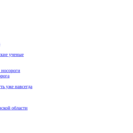
б
ские ученые
 носороги
орога
ть уже навсегда
вской области