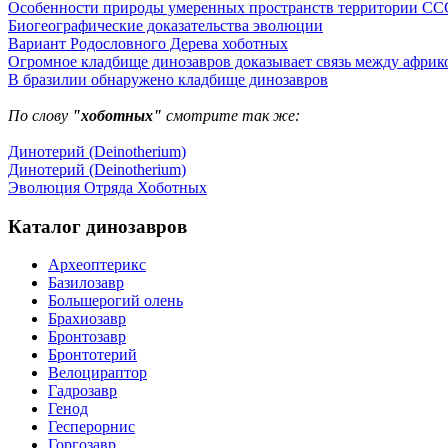
Особенности природы умеренных пространств территории СС
Биогеографические доказательства эволюции
Вариант Родословного Дерева хоботных
Огромное кладбище динозавров доказывает связь между африк
В бразилии обнаружено кладбище динозавров
По слову
"хоботных"
смотрите так же:
Динотерий (Deinotherium)
Динотерий (Deinotherium)
Эволюция Отряда Хоботных
Каталог динозавров
Археоптерикс
Базилозавр
Большерогий олень
Брахиозавр
Бронтозавр
Бронтотерий
Велоцираптор
Гадрозавр
Генод
Гесперорнис
Горгозавр