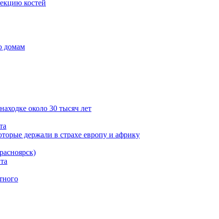
лекцию костей
о домам
находке около 30 тысяч лет
та
оторые держали в страхе европу и африку
расноярск)
та
тного