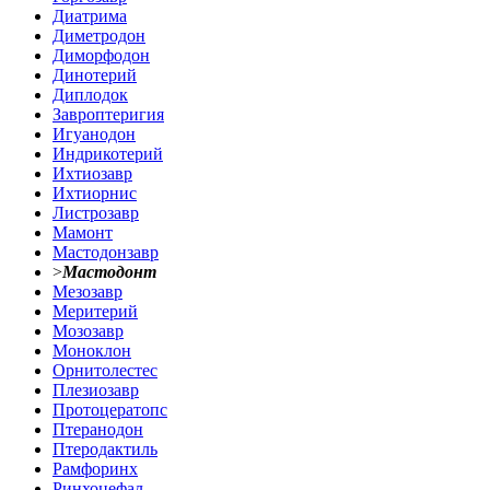
Диатрима
Диметродон
Диморфодон
Динотерий
Диплодок
Завроптеригия
Игуанодон
Индрикотерий
Ихтиозавр
Ихтиорнис
Листрозавр
Мамонт
Мастодонзавр
>
Мастодонт
Мезозавр
Меритерий
Мозозавр
Моноклон
Орнитолестес
Плезиозавр
Протоцератопс
Птеранодон
Птеродактиль
Рамфоринх
Ринхоцефал